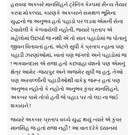
હરાવવા અકબરે માનસિંહને ટ્રેનિંગ કેમ્પમાં સૈન્ય તૈયાર
કરવા મોકલ્યા. કારણકે અકબરને સમથળ ભૂમિના
યુદ્ધનો જ અનુભવ હતો પહાડો પર લડવા એમની સેના
ટેવાયેલી કે કેળવાયેલી નહોતી. જયારે પ્રતાપ એ
મહેલોમાં ઉછર્યા જ નથી એ તો સાત પહાડોમાં જ પોતાનું
જીવન વિતાવતાં હતાં. એટલે સુધી કે પ્રતાપ ન્હાતા પણ
પહાડી ઝરણાંઓમાં. ખાતાં પણ જંગલો અને પહાડોમાં જ
! ભગવાનદાસ એ રાજા હતો કછવાહા વંશનો પણ એમનું
ક્ષેત્ર આમેર -જયપુર અને અજમેર સુધી જ હતું. તેઓ
પણ અરવલ્લીની પહાડીઓથી વાકેફ જરૂર હતાં પણ
અનુભવ નહોતો કે નહોતો અનુભવ કુંવર માનસિંહને.
અકબર પાસે તોપો હતી જે પહાડ પર તો લઇ ના જઈ
શકાયને !
જ્યારે અકબર-પ્રતાપ વચ્ચે યુદ્ધ થયું ત્યારે એ કુંવર
માનસિંહ જ હતાં રાજા નહીં ! આ વાત દરેકે ધ્યાનમાં