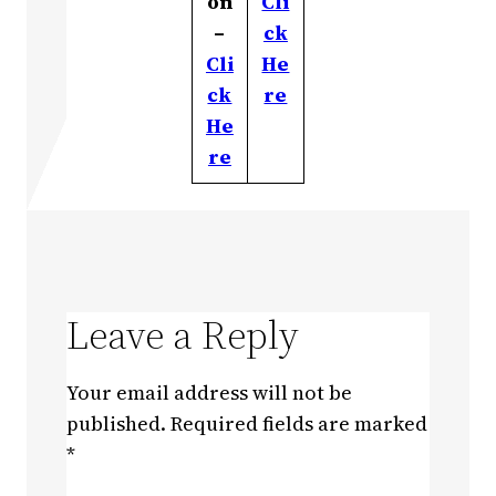
on
Cli
–
ck
Cli
He
ck
re
He
re
Leave a Reply
Your email address will not be
published.
Required fields are marked
*