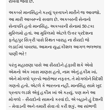
રાખવાં જેવી છે.
અકબરે માનસિંહને કહ્યું પ્રતાપને મારીને જ આવજો.
આ મારી આબરૂનો સવાલ છે. અકબરની સેનાનો
સેનાપતિ હતો માનસિંહ. અકબરની સેનામાં 50 ટકા
મુસ્લિમો હતાં. આ મુસ્લિમો એટલે ઉત્તર પ્રદેશના
ફતેહપુર સિક્રી પાસે સ્થિત બારાહ ના સૈયદો જે
લડાઈમાં પાવરધા. આમના યુદ્ધકૌશલ આગળ ભલભલા
પાણી ભરે !
પરંતુ મહારાણા પાસે આ સૈયદોને હંફાવી શકે એવો
એમનો એક ખાસ માણસ હતો, નામ એનું હકીમ ખાં.
એને મોગલો પ્રત્યે ભારોભાર નફરત. તે મોગલોને વિદેશી
ગણતો હતો. એટલે કે ભારતના નહીં. માનસિંહ સામે ખુદ
પ્રતાપ લડશે એવું હકીમ ખાં એ કહ્યું. પણ મને આ
મોગલો – સૈયદોનો સામનો કરવાં દો. એ બહાને હું દેશની
– મેવાડની અને તમારી સેવા તો કરી શકું. આ સાંભળી