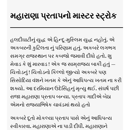
મહારાણા પ્રતાપનો માસ્ટર સ્ટ્રોક
હલદીઘાટીનું યુદ્ધ એ હિન્દૂ-મુસ્લિમ યુદ્ધ નહોતું. એ
અકબરની કુટિલતા નું પરિણામ હતું. અકબરે લગભગ
સમગ્ર રાજસ્થાન પર કબજો જમાવી દીધો હતો. શુ
મેવાડ કે શું મારવાડ ! એક જ સામ્રાજ્ય બાકી હતું —
ચિત્તોડનું ! ચિત્તોડનો કિલ્લો જીત્યો અકબરે પણ
સિસોદિયા વંશને ખતમ કે એનું આધિપત્ય ખતમ ના કરી
શક્યો. આ દરમિયાન ઉદેસિંહનું મૃત્યુ થઈ. સંઘર્ષ પછી
રાજા મહારાણા પ્રતાપ બન્યા. પ્રતાપ ગાદીએ બેઠા
એમનો રાજ્યાભિષેક ચાવંડમાં થયો હતો
અકબરે દૂતો મોકલ્યા પ્રતાપ પાસે એનું આધિપત્ય
સ્વીકારવા. મહારાણાએ ના પાડી દીધી. મહારાણાને