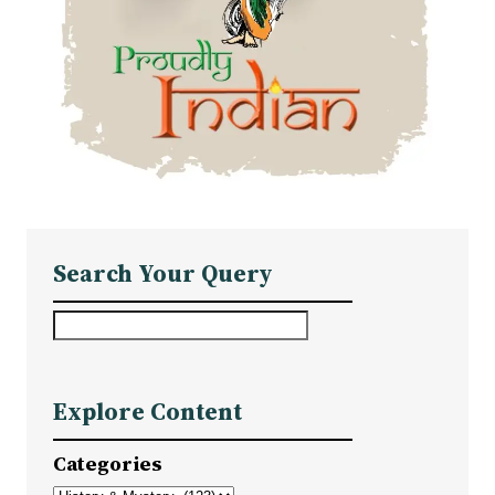
Search Your Query
S
e
a
Explore Content
r
c
Categories
h