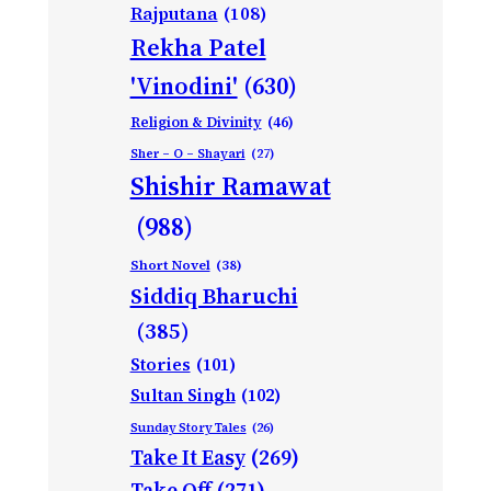
Rajputana
(108)
Rekha Patel
'Vinodini'
(630)
Religion & Divinity
(46)
Sher – O – Shayari
(27)
Shishir Ramawat
(988)
Short Novel
(38)
Siddiq Bharuchi
(385)
Stories
(101)
Sultan Singh
(102)
Sunday Story Tales
(26)
Take It Easy
(269)
Take Off
(271)