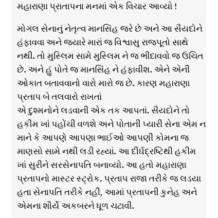
મહારાણા પ્રાતાપના મનમાં એક વિચાર આવ્યો !
મોગલ સેનાનું નેતૃત્વ માનસિંહ જરે છે અને આ સૈયદોને
હંફાવવા અને જ્યારે મારાં જ વિશ્વાસુ રાજપૂતો સાથે
નથી. તો મુસ્લિમ સામે મુસ્લિમ ને જ ભીદાવવો જ ઉચિત
છે. અને હું પોતે જ માનસિંહ ને હંફાવીશ. એને એની
ઓકાત બતાવવાનો વારો મારો જ છે. કારણ મહારાણા
પ્રતાપ બે તલવારો રાખતાં
એ દુશ્મનોને લડવાની એક તક આપતાં. સૈયદોને તો
હકીમ ખાં પહોંચી વળશે અને પોતાની પ્યારી સેના એમ ન
માને કે આપણે આપણા ભાઈઓ આપણી કોમના જ
માણસો સામે નથી લડી રહ્યાં. આ દીર્ઘદ્રષ્ટિથી હકીમ
ખાં સુરીને સરસેનાપતિ બનાવ્યો. આ હતો મહારાણા
પ્રતાપનો માસ્ટર સ્ટ્રોક. પ્રતાપ રાજા તરીકે જ લડયા
હતા સેનાપતિ તરીકે નહીં, આમાં પ્રતાપની કુનેહ અને
એમના શૌર્યે અકબરને ધૂળ ચટાવી.