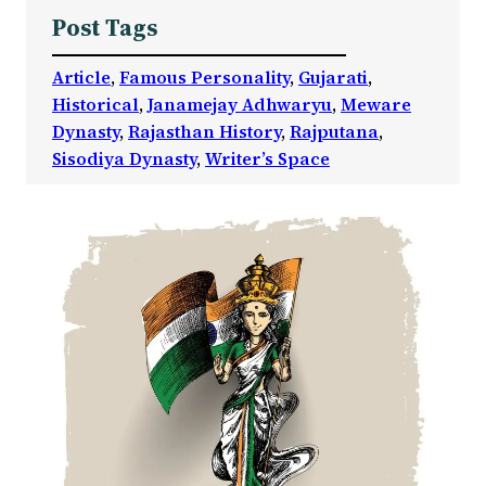
Post Tags
Article
, 
Famous Personality
, 
Gujarati
, 
Historical
, 
Janamejay Adhwaryu
, 
Meware
Dynasty
, 
Rajasthan History
, 
Rajputana
, 
Sisodiya Dynasty
, 
Writer’s Space