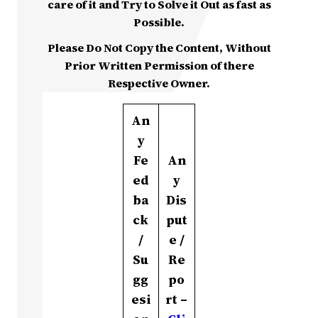
care of it and Try to Solve it Out as fast as
Possible.
Please Do Not Copy the Content, Without
Prior Written Permission of there
Respective Owner.
An
y
Fe
An
ed
y
ba
Dis
ck
put
/
e /
Su
Re
gg
po
esi
rt –