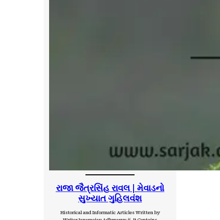
રાજા જૈત્રસિંહ રાવલ | મેવાડનો
સુખ્યાત ગુહિલવંશ
Historical and Informatic Articles Written by
Writer Janamejay Adhwaryu ji. It Contains