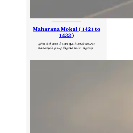
Maharana Mokal ( 1421 to
1433 )
હાકેમ ખાં ને સતત બે વખત યુદ્ધ મેદાનમાં પછાડનારા
મેવાડના પ્રતિજ્ઞા બદ્ધ સિંહાસને આવેલા મહારાણા…