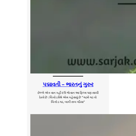
પદ્માવતી – ભારતનું ગુરુર
છેલ્લે એક વાત કહી દઉં જે વાત આ ફિલ્મ પણ સાચી
ઠેરવે છે : ચિત્તોડ વિષે એમ કહેવાયું છે “ગઢમેં ગઢ તો
ચિત્તોડ ગઢ, બાકી સબ ગઢૈયા”