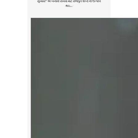
સુખાય” એ બનાવી રાખવાં માટે રાજપુત શબ્દની ઉત્પત્તિ
થઇ…