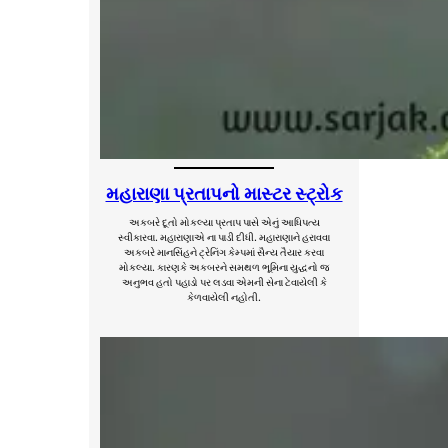
મહારાણા પ્રતાપનો માસ્ટર સ્ટ્રોક
અકબરે દૂતો મોકલ્યા પ્રતાપ પાસે એનું આધિપત્ય
સ્વીકારવા. મહારાણાએ ના પાડી દીધી. મહારાણાને હરાવવા
અકબરે માનસિંહને ટ્રેનિંગ કેમ્પમાં સૈન્ય તૈયાર કરવા
મોકલ્યા. કારણકે અકબરને સમથળ ભૂમિના યુદ્ધનો જ
અનુભવ હતો પહાડો પર લડવા એમની સેના ટેવાયેલી કે
કેળવાયેલી નહોતી.