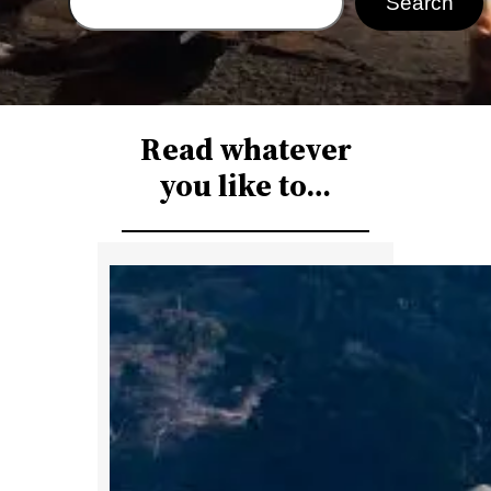
Search
e
a
r
c
Read whatever
h
you like to…