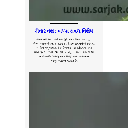
મેવાર વંશ : બપ્પા રાવલ વિશેષ
બપ્પા રાવળે આરબોને સિંધ સુધી જ સીમિત રાખ્યા હતાં.
તેમને ભારતમાં ઘુસવા ન્હોતાં દીધાં. ઇસ્લામ ધર્મ તો સાતમી
સદીની સ્શ્રુઆતમાં અસ્તિત્વમાં આવ્યો હતો. પણ
એનો પ્રસાર એશીયાઇ દેશોમાં નહોતો થયો. એટલે આ
સદીમાં જેટલાં પણ આક્રમણો થયાં તે આરબ
આક્રમણો જ ગણાય છે.