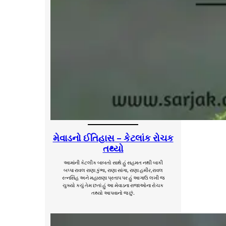
મેવાડનો ઈતિહાસ – કેટલાંક રોચક
તથ્યો
આમાંની કેટલીક બાબતો સાથે હું સહમત નથી બાકી
બપ્પા રાવલ રાણા કુંભા, રાણા સાંગા, રાણા હમીર,રાવલ
રત્નસિંહ અને મહારાણા પ્રતાપ પર હું આગાઉ લખી જ
ચુક્યો કચું તેમ છતાં હું આ મેવાડના રાજાઓના રોચક
તથ્યો આપવાનો જ છું.