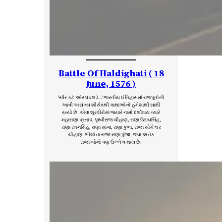
Battle Of Haldighati ( 18
June, 1576 )
‘સીર કટે ઓર ધડ લડે…’ ભારતીય ઈતિહાસમાં રાજપૂતોની
આવી અસંખ્ય શૌર્યવંથી ગાથાઓનો હંમેશાથી સાક્ષી
રહ્યો છે. એવા શૂરવીરોમાં જ્યારે નામો દર્શાવાય ત્યારે
મહારાણા પ્રતાપ, પૃથ્વીરાજ ચૌહાણ, રાણા ઉદયસિંહ,
રાણા રતનસિંહ, રાણા સાંગા, રાણા કુંભા, રાજા સોમેશ્વર
ચૌહાણ, ભીલોના રાજા રાણા પુંજા, જેવા અનેક
રાજાઓનો પણ ઉલ્લેખ થાય છે.