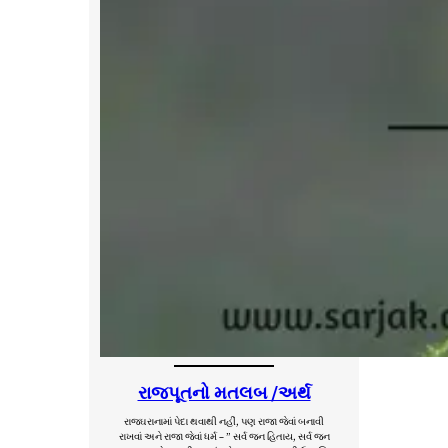
રાજપૂતનો મતલબ /અર્થ
રાજઘરાનામાં પેદા થવાથી નહીં, પણ રાજા જેવાં બનાવી
રાખવાં અને રાજા જેવાં ધર્મ – ” સર્વ જન હિતાય, સર્વ જન