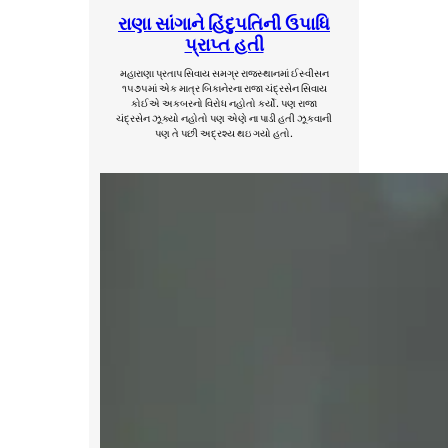
રાણા સાંગાને હિંદુપતિની ઉપાધિ
પ્રાપ્ત હતી
મહારાણા પ્રતાપ સિવાય સમગ્ર રાજસ્થાનમાં ઈસ્વીસન
૧૫૭૫માં એક માત્ર બિકાનેરના રાજા ચંદ્રસેન સિવાય
કોઈએ અકબરનો વિરોધ નહોતો કર્યો. પણ રાજા
ચંદ્રસેન ઝૂક્યો નહોતો પણ એણે ના પાડી હતી ઝૂકવાની
પણ તે પછી અદ્રશ્ય થઇ ગયો હતો.