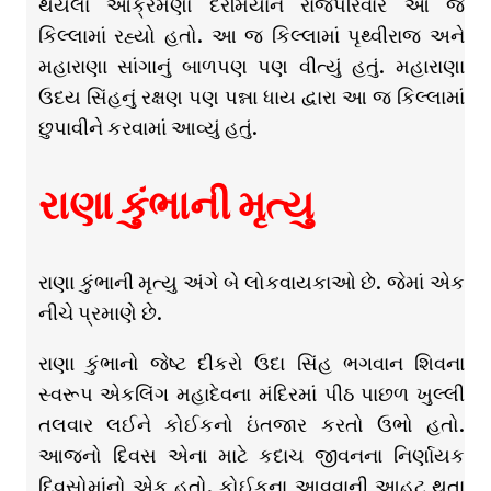
થયેલા આક્રમણો દરમિયાન રાજપરિવાર આ જ
કિલ્લામાં રહ્યો હતો. આ જ કિલ્લામાં પૃથ્વીરાજ અને
મહારાણા સાંગાનું બાળપણ પણ વીત્યું હતું. મહારાણા
ઉદય સિંહનું રક્ષણ પણ પન્ના ધાય દ્વારા આ જ કિલ્લામાં
છુપાવીને કરવામાં આવ્યું હતું.
રાણા કુંભાની મૃત્યુ
રાણા કુંભાની મૃત્યુ અંગે બે લોકવાયકાઓ છે. જેમાં એક
નીચે પ્રમાણે છે.
રાણા કુંભાનો જેષ્ટ દીકરો ઉદા સિંહ ભગવાન શિવના
સ્વરૂપ એકલિંગ મહાદેવના મંદિરમાં પીઠ પાછળ ખુલ્લી
તલવાર લઈને કોઈકનો ઇંતજાર કરતો ઉભો હતો.
આજનો દિવસ એના માટે કદાચ જીવનના નિર્ણાયક
દિવસોમાંનો એક હતો. કોઈકના આવવાની આહટ થતા