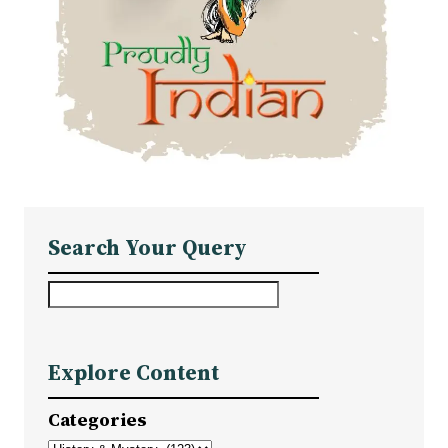
Search Your Query
S
e
a
Explore Content
r
c
Categories
h