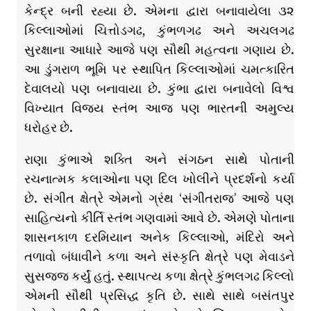
કેન્દ્ર બની રહ્યા છે. એમના દ્વારા બનાવાયેલા ૩૨
કિલ્લાઓમાં ચિત્તોડગઢ, કુંભળગઢ અને અચલગઢ
સુરક્ષાના આધારે આજે પણ સૌથી મહત્વના ગણાય છે.
આ ડુંગરાળ ભૂમિ પર સ્થાપિત કિલ્લાઓમાં ચમત્કારિત
દેવાલયો પણ બનાવાયા છે. કુંભા દ્વારા બનાવેલો વિશ્વ
વિખ્યાત વિજય સ્તંભ આજ પણ ભારતની અમુલ્ય
ધરોહર છે.
રાણા કુંભાએ શક્તિ અને સંગઠન સાથે પોતાની
રચનાત્મક કલાઓના પણ દિલ ખોલીને પ્રદર્શનો કર્યા
છે. સંગીત ક્ષેત્રે એમનો ગ્રંથ ‘સંગીતરાજ’ આજે પણ
સાહિત્યનો કીર્તિ સ્તંભ ગણવામાં આવે છે. એમણે પોતાના
શાસનકાળ દરમિયાન અનેક કિલ્લાઓ, મંદિરો અને
તળાવો બંધાવીને કળા અને સંસ્કૃતિ ક્ષેત્રે પણ મેવાડને
સુસજ્જ કર્યું હતું. સ્થાપત્ય કળા ક્ષેત્રે કુંભલગઢ કિલ્લો
એમની સૌથી પ્રસિદ્ધ કૃતિ છે. સાથે સાથે બસંતપુર