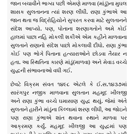
જાન બચાવીને ભાગ્ય પછી એમણે માળવા (માંડું)ના મુઘલ
શાસક સુલતાનના ત્યાં શરણ લીધી. રાણા કુંભાએ આ
જાન થતા જ વિદ્રોહિયોને સુપરત કરવા માટે સુલતાનને
સંદેશ આપ્યો. પણ, પોતાના શરણાગતોને અમે કોઈ
હાલમાં પાછા નહિ મોકલી શકીએ એમ કહીને માળવાના
સુલતાને રાણાનો સંદેશ પાછો મોકલાવી દીધો. રાણા કુંભા
કોઈ પણ ભોગે પિતાના હત્યારાઓને છોડવા તૈયાર ન
હતા. આ સ્થિતિના કારણે માંડું(માળવા) અને મેવાડ વચ્ચે
યુદ્ધની સંભાવનાઓ વધી ગઈ.
છેવટે વિક્રમ સંવત ૧૪૯૮ એટલે કે ઈ.સ.૧૪૩૭માં
સારંગપુર નજીક માળવાના સુલતાન મહમૂદ ખીલજી
અને રાણા કુંભા વચ્ચે ઘમાસાણ યુદ્ધ થયું. જેમાં અંતે
સુલતાને હારીને માંડુંના કિલ્લામાં શરણ લીધી, આ જોઇને
પણ રાણા કુંભાએ શાંત થવાના સ્થાને માળવા પર
આક્રમણ કર્યું. મહમૂદ ખીલજી આ યુદ્ધમાં પણ