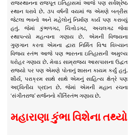
રાજસ્થાનના રાજપૂત ઇતિહાસમાં આજે પણ સર્વશ્રેષ્ઠ
સ્થાન ધરાવે છે. ૩૫ વર્ષની વયમાં જ એમણે બત્રીસ
જેટલા ભવનો અને મહેલોનું નિર્માણ કાર્ય પણ કરાવ્યું
હતું. જેમાં કુંભળગઢ, ચિત્તોડગઢ, અચલગઢ જેવા
સ્થાપત્યો મહત્વના ગણાય છે. એમની વિજયના
ગુણગાન કરતા એમના દ્વારા નિર્મિત વિશ્વ વિખ્યાન
વિજય સ્તંભ આજે પણ ભારતના ઇતિહાસની અમુલ્ય
ધરોહર ગણાય છે. મેવાડ સામ્રાજ્ય આસપાસના ઉદ્વત
રાજ્યો પર પણ એમણે પોતાનું શાસન કાયમ કર્યું હતું.
શૌર્ય, પરાક્રમ સાથે સાથે એમનું સાહિત્ય ક્ષેત્રે પણ
અદ્વિતીય પ્રદાન છે. જેમાં એમની મહાન રચના
‘સંગીતરાજ’ સર્જનનો કીર્તિસ્તંભ ગણાય છે.
મહારાણા કુંભા વિશેના તથ્યો