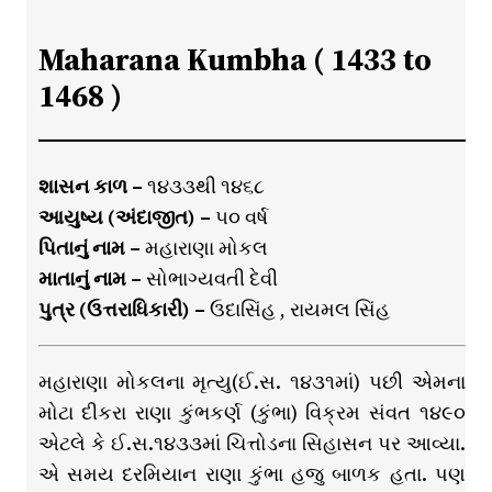
Maharana Kumbha ( 1433 to
1468 )
શાસન કાળ –
૧૪૩૩થી ૧૪૬૮
આયુષ્ય (અંદાજીત) –
૫૦ વર્ષ
પિતાનું નામ –
મહારાણા મોકલ
માતાનું નામ –
સોભાગ્યવતી દેવી
પુત્ર (ઉત્તરાધિકારી) –
ઉદાસિંહ , રાયમલ સિંહ
મહારાણા મોકલના મૃત્યુ(ઈ.સ. ૧૪૩૧માં) પછી એમના
મોટા દીકરા રાણા કુંભકર્ણ (કુંભા) વિક્રમ સંવત ૧૪૯૦
એટલે કે ઈ.સ.૧૪૩૩માં ચિત્તોડના સિહાસન પર આવ્યા.
એ સમય દરમિયાન રાણા કુંભા હજુ બાળક હતા. પણ