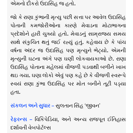
એમનો દીકરો ઉદાસિંહ જ હતો.
જો કે રાણા કુંભાની મૃત્યુ પછી સત્તા પર આવેલ ઉદાસિંહ
પોતાની કમજોરીઓના કારણે મેવાડના મોટાભાગના
પ્રદેશોને હારી ચુક્યો હતો. મેવાડનું સામ્રાજ્ય સમય
સાથે સંકુચિત થતું જઈ રહ્યું હતું. કહેવાય છે કે પાંચ
વર્ષના અંદર જ ઉદાસિંહ પણ મૃત્યુને ભેટ્યો. એમની
મૃત્યુની ઘટના અંગે પણ ઘણી લોકવાયકાઓ છે. રાણા
ઉદાસિંહ પોતાના મહેલમાં વીજળી પડવાથી બળીને ખાખ
થઇ ગયા. ઘણા લોકો એવું પણ કહે છે કે વીજળી સ્વરૂપે
સ્વયં રાણા કુંભા ઉદાસિંહ પર મોત બનીને તૂટી પડ્યા
હતા.
સંકલન અને સુધાર –
સુલતાન સિંહ ‘જીવન’
રેફરન્સ –
વિકિપેડિયા, અને અન્ય રાજપૂત ઈતિહાસ
દર્શાવતી વેબપોર્ટલ્સ