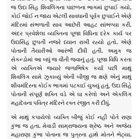
જ ઉદા સિંહ શિવલિંગના પાછળના ભાગમાં છુપાઈ ગયો.
કોઈ જોઈ ન જાય એટલી સાવધાની પૂર્વક છુપાઈને એણે
મંદિરમાં સંભળાતી સાવ આછેરી આહટ સાંભળ્યા કરી.
અંદર પ્રવેશેલા વ્યક્તિના પૂજા વિધિના દરેક કાર્ય પર
ઉદાસિંહ છુપતી નજરે ધ્યાન રાખી રહ્યો હતો. એણે
પોતાની તૈયારીઓ આરંભી દીધી હતી. અમુક જ
સેકન્ડોમાં આ બધું જ વીતી જવાનું હતું. પૂજા વિધિ કરતા
એ વ્યક્તિએ જ્યારે જળાભિષેક કર્યા પછી માથું
શિવલિંગ સામે ઝુકાવ્યું એની બીજી જ ક્ષણે એનું માથું
શીવમંદિરના કોઈક ભાગમાં પટકાઈ ચુક્યું હતું, ઉદા સિંહે
પોતાની સંપૂર્ણ શક્તિ વડે એ ઘા કરેલો અને એકલિંગ
મહાદેવના પવિત્ર મંદિરને રક્ત રંજીત કરી દીધું.
એ માથું કપાયેલો વ્યક્તિ બીજું કોઈ નહી પોતે રાણા
કુંભા જ હતા. મેવાડી સામ્રાજ્યના શ્રેષ્ઠ અને અજેય
મહારાણા કુંભા પોતાના જ પુત્રના હાથે મોતને ભેટ્યા.