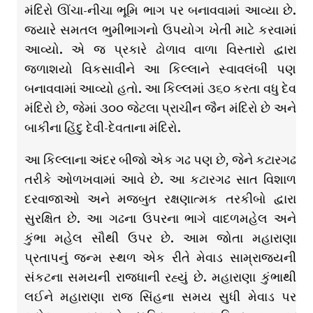
મંદિરો ઊંચા-નીચા ભૂમિ ભાગ પર બનાવવામાં આવ્યા છે.
જ્યારે સમતલ ભુમીભાગનો ઉપયોગ ખેતી માટે કરવામાં
આવ્યો. એ જ પ્રકારે ઢોળાવ વાળા વિસ્તારો દ્વારા
જળાશયો વિકસાવીને આ કિલ્લાને સ્વાવલંબી પણ
બનાવવામાં આવ્યો હતો. આ કિલ્લમાં ૩૬૦ કરતા વધુ દેવ
મંદિરો છે, જેમાં ૩૦૦ જેટલા પ્રાચીન જૈન મંદિરો છે અને
બાકીના હિંદુ દેવી-દેવતાના મંદિરો.
આ કિલ્લાના અંદર બીજો એક ગઢ પણ છે, જેને કટારગઢ
તરીકે ઓળખવામાં આવે છે. આ કટારગઢ સાત વિશાળ
દરવાજાઓ અને મજબુત રક્ષણાત્મક તરકીબો દ્વારા
સુરક્ષિત છે. આ ગઢના ઉપરના ભાગે વાદળમહેલ અને
કુંભા મહેલ સૌથી ઉપર છે. આમ જોતા મહારાણા
પ્રતાપનું જન્મ સ્થળ એક રીતે મેવાડ સામ્રાજ્યની
સંકટના સમયની રાજધાની રહ્યું છે. મહારાણા કુંભાથી
લઈને મહારાણા રાજ સિંહના સમય સુધી મેવાડ પર