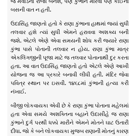
જ મેવાડનો રાજા બનશે, પણ કુંભાને મારવા પણ કોઈના
બસની વાત ન હતી.
ઉદાસિંહ જાણતો હતો કે રાણા કુંભાના હાથમાં જ્યાં સુધી
તલવાર હશે ત્યાં સુધી એમને હરાવવા અશક્ય બની
જશે. એટલે એણે એવા સમયની શોધ કરી જ્યારે રાણા
કુંભા પાસે પોતાની તલવાર ન હોય. રાણા કુંભા માત્ર
એકલિંગજીની પૂજા માટે જ તલવાર પોતાનાથી દુર કરતા
હતા. આ વાત ઉદાસિંહ જાણતો હતો એટલે એણે આખી
યોજના જ આ પ્રકારે બનાવી લીધી હતી. મંદિર જેવા
પવિત્ર સ્થાન પર ઇસવી. ૧૪૬૮માં કુંભાની હત્યા કરી
નંખાઈ.
બીજી લોકવાયકા એવી છે કે રાણા કુંભા પોતાના મહેલમાં
હતા એવા સમયે અશક્તિના બહાને ઉદાસીહે જ રાણા
કુંભાને દુર્ગ પરથી ધક્કો મારીને એમને મોતને ઘાટ ઉતારી
દીધા. જો કે બને લોકવાયકા મુજબ રાણાની મોતનું કારણ