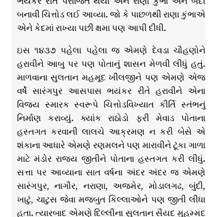
ભયંકર રીતે પરાજિત થયો અને રાણા કુંભા એને બંદી
બનાવી ચિત્તોડ લઈ આવ્યા. જો કે પાછળથી રાણા કુંભાએ
એને કેદમાં રાખ્યા પછી ક્ષમા પણ આપી દીધી.
ઇસ ૧૪૩૭ પહેલા પહેલા જ એમણે દેવડા ચૌહણોને
હરાવીને આબુ પર પણ પોતાનું શાસન મેળવી લીધું હતું.
માળવાના સુલતાન મહમૂદ ખીલજીને પણ એમણે એજ
વર્ષે સારંગપુર આસપાસ ભયંકર રીતે હરાવીને એના
વિજય સ્મારક સ્વરૂપે ચિત્તોડવિખ્યાત કીર્તિ સ્તંભનું
નિર્માણ કરાવ્યું. ક્યાંક રાઠોડો ફરી મેવાડ પોતાના
હસ્તગત કરવાની લાલચે આક્રમણ ન કરી બેસે એ
શંકાના આધારે એમણે રણમલને પણ મારાવીને ટૂંકા ગાળા
માટે મંડોર રાજ્ય જીતીને પોતાના હસ્તગત કરી લીધું.
સત્તા પર આવ્યાના સાત વર્ષના અંદર અંદર જ એમણે
સારંગપુર, નાગૌર, નરાણા, અજમેર, મોડાલગઢ, બુંદી,
ખાટું, ચાટુસ જેવા મજબુત કિલ્લાઓને પણ જીતી લીધા
હતા. ત્યારબાદ એમણે દિલ્લીના સુલતાન સૈયદ મુહમ્મદ