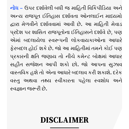
નોધ –
ઉપર દર્શાવેલી બધી જ માહિતી વિકિપીડિયા અને
અન્ય રાજપૂત ઈતિહાસ દર્શાવતા ઓનલાઈન માધ્યમો
દ્વારા મેળવીને દર્શાવવામાં આવી છે. આ માહિતી મેવાડ
પ્રદેશ પર શાસિત રાજપૂતોના ઈતિહાસને દર્શાવે છે, પણ
એમાં બદલાયેલા સ્વરૂપની લોકવાયકાઓના આધારે
ફેરબદલ હોઈ શકે છે. જો આ માહિતીમાં તમને કોઈ પણ
પ્રકારની ક્ષતિ જણાય તો નીચે કમેન્ટ બોક્ષમાં આધાર
સહીત સજેશન આપી શકો છો. જો આપના સુઝાવ
વાસ્તવિક હશે તો એના આધારે બદલાવ કરી શકાશે. દરેક
વસ્તુ અથવા તથ્ય સ્વીકારતા પહેલા સ્વશોધ અને
સ્વજ્ઞાન જરૂરી છે.
DISCLAIMER