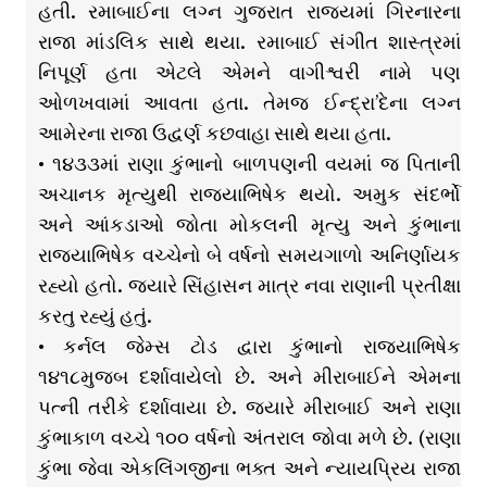
હતી. રમાબાઈના લગ્ન ગુજરાત રાજ્યમાં ગિરનારના
રાજા માંડલિક સાથે થયા. રમાબાઈ સંગીત શાસ્ત્રમાં
નિપૂર્ણ હતા એટલે એમને વાગીશ્વરી નામે પણ
ઓળખવામાં આવતા હતા. તેમજ ઈન્દ્રા’દેના લગ્ન
આમેરના રાજા ઉદ્વર્ણ કછવાહા સાથે થયા હતા.
• ૧૪૩૩માં રાણા કુંભાનો બાળપણની વયમાં જ પિતાની
અચાનક મૃત્યુથી રાજ્યાભિષેક થયો. અમુક સંદર્ભો
અને આંકડાઓ જોતા મોકલની મૃત્યુ અને કુંભાના
રાજ્યાભિષેક વચ્ચેનો બે વર્ષનો સમયગાળો અનિર્ણાયક
રહ્યો હતો. જ્યારે સિંહાસન માત્ર નવા રાણાની પ્રતીક્ષા
કરતુ રહ્યું હતું.
• કર્નલ જેમ્સ ટોડ દ્વારા કુંભાનો રાજ્યાભિષેક
૧૪૧૮મુજબ દર્શાવાયેલો છે. અને મીરાબાઈને એમના
પત્ની તરીકે દર્શાવાયા છે. જ્યારે મીરાબાઈ અને રાણા
કુંભાકાળ વચ્ચે ૧૦૦ વર્ષનો અંતરાલ જોવા મળે છે. (રાણા
કુંભા જેવા એકલિંગજીના ભક્ત અને ન્યાયપ્રિય રાજા