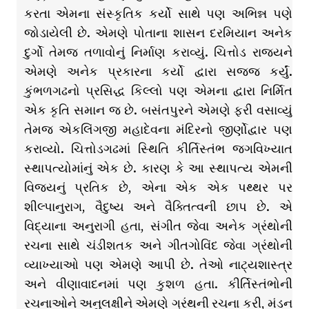
કરતા એમના સંસ્કૃતિક કર્યો સાથે પણ અભિન્ન પણે
જોડાયેલી છે. એમણે પોતાના શાસન દરમિયાન અનેક
દુર્ગો તેમજ તળાવોનું નિર્માણ કરાવ્યું. ચિત્તોડ રાજ્યને
એમણે અનેક પ્રકારના કર્યો દ્વારા સજ્જ કર્યું.
કુંભળગઢનો પ્રસિદ્ધ કિલ્લો પણ એમના દ્વારા નિર્મિત
એક કૃતિ સમાન જ છે. બસંતપુરને એમણે ફરી વસાવ્યું
તેમજ એકલિંગજી મહાદેવના મંદિરનો જીર્ણોદ્વાર પણ
કરાવ્યો. ચિત્તોડગઢમાં સ્થિતિ કીર્તિસ્તંભ જગવિખ્યાત
સ્થાપત્યોમાંનું એક છે. કારણ કે આ સ્થાપત્ય એમની
વિજયનું પ્રતિક છે, એના એક એક પથ્થર પર
શીલ્પાનુરાગ, વૈદુષ્ય અને વૈક્તિત્વની છાપ છે. એ
વિદ્યાના અનુરાગી હતા, સંગીત જેવા અનેક ગ્રંથોની
રચના સાથે ચંડીશતક અને ગીતગોવિંદ જેવા ગ્રંથોની
વ્યાખ્યાઓ પણ એમણે આપી છે. તેઓ નાટ્યશાસ્ત્ર
અને વીણાવાદનમાં પણ કુશળ હતા. કીર્તિસ્તંભોની
રચનાઓને અનુલક્ષીને એમણે ગ્રંથની રચના કરી, મંડન