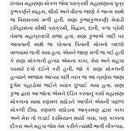
છતાંય મહારાણા મોકલ જેવા પરાક્રમી મહારાણાના પુત્ર
કુંભકર્ણને સાહસ, શૌર્ય અને વીરતા જાણે કે જન્મ સાથે
જ વિરાસતમાં મળી હતી. રાણા કુંભા(કુંભકર્ણ) મેવાડી
ઇતિહાસના સૌથી પરાક્રમી, વિદ્વાન, દાની, કળા પ્રેમી
તેમજ મહાપ્રતાપી રાજા હતા. રાણા કુંભાએ ગાદી પર
આવતાની સાથે જ પોતાના પિતાની મોતનો બદલો
વાળવામાં લાગી ગયા હતા. એમને જાણ મળી જ ગઈ હતી
કે રાણા મોકલની હત્યા એમના કાકા, મેરા અને મહપા
પરમારે દગો દઈને કરી હતી. જો કે રાણા મોકલની
હત્યાને અંજામ આપ્યા પછી તરત જ આ ત્રણેય જણા
દુર્ગમ પહાડોમાં જઈને ક્યાંક છુપાઈ ગયા હતા. રાણા
કુંભા દ્વારા આ જોતા એમને દંડિત કરવાનું કાર્ય મહારાણા
મોકલના મામા રણમલ રાઠોડને આપીને એમની પાછળ
મોકલી દીધા. રણમલ રાઠોડના આક્રમણ દ્વારા કાકા
અને મેરા તો લડાઈ દરમિયાન માર્યા ગયા, પણ કાકાના
દીકરા અને મહપા જેમ તેમ કરીને ત્યાંથી ભાગી નીકળ્યા.