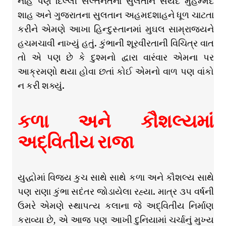
નહિ પણ દિલ્લી સલ્તનતના સુલતાન સૈયદ મુહમ્મદ
શાહ અને ગુજરાતના સુલતાન અહમદશાહને ધૂળ ચાટતા
કરીને એમણે આખા હિન્દુસ્તાનમાં મુઘલ સામ્રાજ્યને
હચમચાવી નાખ્યું હતું. કુંભાની શૂરવીરતાની વિચિત્ર વાત
તો એ પણ છે કે દુશ્મનો દ્વારા વારંવાર એમના પર
આક્રમણો થયા હોવા છતાં કોઈ એમનો વાળ પણ વાંકો
ન કરી શક્યું.
કળા અને કૌશલ્યમાં
અદ્વિતીય રાજા
યુદ્ધોમાં વિજય કુચ સાથે સાથે કળા અને કૌશલ્ય સાથે
પણ રાણા કુંભા સદંતર જોડાયેલા રહ્યા. માત્ર ૩૫ વર્ષની
ઉમરે એમણે સ્થાપત્ય કલાના જે અદ્વિતીય નિર્માણ
કરાવ્યા છે, એ આજ પણ આખી દુનિયામાં ચર્ચાનું મુખ્ય