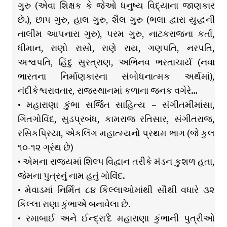
ગુરુ (એવા શિક્ષક કે જેઓ ધનુષ્ય વિદ્યાના જાણકાર
છે.), છાપ ગુરુ, હાલ ગુરુ, શૈલ ગુરુ (ભલા દ્વારા યુદ્ધની
તાલીમ આપનારા ગુરુ), પરમ ગુરુ, નાટકરાજના કર્તા,
ધીમાન, રાણો રાસો, રાણે રાય, ગણપતિ, નરપતિ,
અશ્વપતિ, હિંદુ સુરત્રાણ, અભિનવ ભરતાચાર્ય (નવા
ભારતના નિર્માણકારના સંબોધનાત્મક અર્થમાં),
નંદીકેશ્વરાવતાર, રાજસ્થાનમાં કળાના જનક વગેરે…
• મહારાણા કુંભા સર્જિત સાહિત્ય – સંગીતમીમાંસા,
ગિતગોવિંદ, સુડપ્રબંધ, કામરાજ રતિસાર, સંગીતરાજ,
રસિકપ્રિયા, એકલિંગ મહાત્મ્યનો પ્રથમ ભાગ (જે કુલ
૧૦-૧૨ ગ્રંથ છે)
• એમના રાજ્યમાં શિલ્પ વિદ્વાન તરીકે મંડન કુશળ હતા,
જેમના પુત્રનું નામ હતું ગોવિંદ.
• મેવાડમાં નિર્મિત ૮૪ કિલ્લાઓમાંથી સૌથી વધારે ૩૨
કિલ્લા રાણા કુંભાએ બનાવેલા છે.
• રમાબાઈ અને ઈન્દ્રા’દે મહારાણા કુંભાની પુત્રીઓ