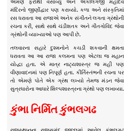
એમણે ફરીથી વસાવ્યું અને એકલિંગજી મહાદેવ
મંદિરનો જીર્ણોદ્વાર પણ કરાવ્યો. કળા અને સંસ્કૃતિમાં
રસ ધરાવતા આ રાજાએ અનેક સંગીતને લગતા ગ્રંથોની
રચના કરી, સાથે સાથે ચંડીશતક અને ગીતગોવિંદ જેવા
ગ્રંથોની વ્યાખ્યાઓ પણ આપી છે.
તલવારના સહારે દુશ્મનોને કચડી શકવાની ક્ષમતા
ધરાવતા આ આ રાજા કલમના પણ એટલા જ મહાન
યોદ્ધા હતા. એ માત્ર નાટ્યશાસ્ત્ર જ મહી પણ
વીણાવાદનમાં પણ નિપૂર્ણ હતા. કીર્તિસ્તંભની રચના પર
તો એમણે પોતે એક ગ્રંથ લખ્યો તેમજ મંડન જેવા
સુત્રધારોના આધારે શિલ્પશાસ્ત્રના ગ્રંથો પણ લખાવ્યા.
કુંભા નિર્મિત કુંભલગઢ
રાજસ્થાનના રાજસમંદ જીલ્લમાં આવેલ કુંભલગઢ