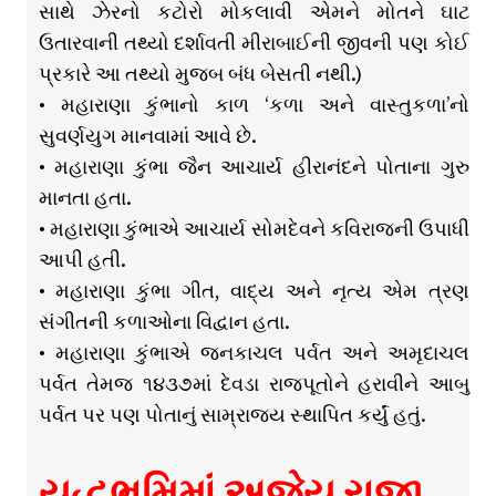
સાથે ઝેરનો કટોરો મોકલાવી એમને મોતને ઘાટ
ઉતારવાની તથ્યો દર્શાવતી મીરાબાઈની જીવની પણ કોઈ
પ્રકારે આ તથ્યો મુજબ બંધ બેસતી નથી.)
• મહારાણા કુંભાનો કાળ ‘કળા અને વાસ્તુકળા’નો
સુવર્ણયુગ માનવામાં આવે છે.
• મહારાણા કુંભા જૈન આચાર્ય હીરાનંદને પોતાના ગુરુ
માનતા હતા.
• મહારાણા કુંભાએ આચાર્ય સોમદેવને કવિરાજની ઉપાધી
આપી હતી.
• મહારાણા કુંભા ગીત, વાદ્ય અને નૃત્ય એમ ત્રણ
સંગીતની કળાઓના વિદ્વાન હતા.
• મહારાણા કુંભાએ જનકાચલ પર્વત અને અમૃદાચલ
પર્વત તેમજ ૧૪૩૭માં દેવડા રાજપૂતોને હરાવીને આબુ
પર્વત પર પણ પોતાનું સામ્રાજ્ય સ્થાપિત કર્યું હતું.
યુદ્ધભૂમિમાં અજેય રાજા