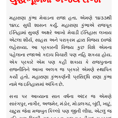
મહારાણા કુંભા મેવાડના રાજા હતા. એમણે ૧૪૩૩થી
૧૪૬૮ સુધી શાસન કર્યું. મહારાણા કુંભાએ રાજપૂત
ઈતિહામાં સુવર્ણ અક્ષરે આખો મેવાડી ઈતિહાસ લખાય
એટલા શૌર્ય, સાહસ અને પરાક્રમ દ્વારા વિજય ધ્વજો
લહેરાવ્યા. આ પ્રકારની વિજય કુછ વિશે એમના
પહેલાના રજાઓ કદાચ વિચારી પણ નહિ શકયા હોય.
એક પ્રકારે એમ પણ કહી શકાય કે રાજપુતાના
રાજનીતિને આખા અલગ જ પ્રકારે એમણે સ્થાપિત
કર્યો હતો. મહારાણા કુંભકર્ણની પ્રસિદ્ધિ રાણા કુંભા
નામે જ ઇતિહાસમાં અંકિત છે.
સત્તા પર આવ્યાના સાત વર્ષના અંદર જ એમણે
સારંગપુર, નાગૌર, અજમેર, મંડોર, મોડાલગઢ, બુંદી, ખાટું,
ચાટુસ જેવા મજબુત કિલ્લો પણ જીતી લીધા. એટલું જ