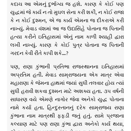
કદાચ આ એમનું દુર્ભાગ્ય જ હશે. કારણ કે કોઈ પણ
યુદ્ધમાં જે કાર્ય ન તો મુઘલ સેના કરી શકી, ન કોઈ રાજા
કે ન કોઈ દુશ્મન, એ જ કાર્ય એમના જ દીકરાએ કરી
નાખ્યું. મેવાડ વંશમાં આ જ ઉદાસિંહે પોતાના જ પિતાની
હત્યા કરીને ઇતિહાસમાં એનું નામ કાળી શ્યાહી દ્વારા
લખી નાખ્યું. કારણ કે કોઈ પુત્ર પોતાના જ પિતાની
ગરદન કેવી રીતે કાપી શકે…?
પણ, રાણા કુંભાની પ્રતિભા રાજસ્થાનના ઇતિહાસમાં
અપ્રતિમ હતી. મેવાડ સામ્રાજ્યના એક માત્ર એવા
મહારાણા કે જેમના હાથમાં જ્યાં સુધી તલવાર હોય ત્યાં
સુધી હરાવી શકવા દુશ્મન માટે અશક્ય હતા. ૩૫ વર્ષની
સાધારણ વયે એમણે નાગોર જેવા અનેકો યુદ્ધ પોતાના
નામે કર્યા હતા. હિન્દુસ્તાનનું દરેક સામ્રાજ્ય રાણા
કુંભાના નામ માત્રથી ફફડી જતું હતું. સામે પ્રજાના
કલ્યાણ માટે પણ રાણા કુંભા દ્વારા અનેકો કાર્ય થયા,