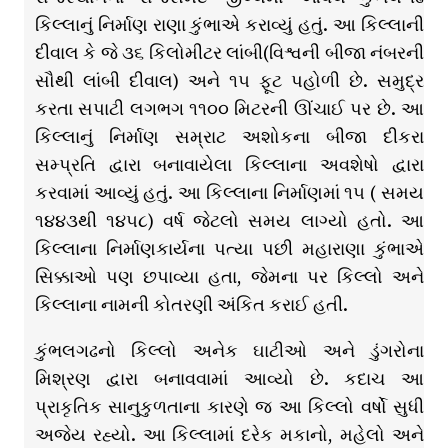
કિલ્લાનું નિર્માણ રાણા કુંભાએ કરાવ્યું હતું. આ કિલ્લાની
દીવાલ કે જે ૩૬ કિલોમીટર લાંબી(વિશ્વની બીજા નંબરની
સૌથી લાંબી દીવાલ) અને ૧૫ ફૂટ પહોળી છે. સમુદ્ર
કરતા સપાટી લગભગ ૧૧૦૦ મિટરની ઊંચાઈ પર છે. આ
કિલ્લાનું નિર્માણ સમ્રાટ અશોકના બીજા દીકરા
સમ્પ્રતિ દ્વારા બનાવાયેલા કિલ્લાના અવશેષો દ્વારા
કરવામાં આવ્યું હતું. આ કિલ્લાના નિર્માણમાં ૧૫ ( સમય
૧૪૪૩થી ૧૪૫૮) વર્ષ જેટલો સમય લાગ્યો હતો. આ
કિલ્લાના નિર્માણકાર્યના પત્યા પછી મહારાણા કુંભાએ
સિક્કાઓ પણ છપાવ્યા હતા, જેમના પર કિલ્લો અને
કિલ્લાના નામની કોતરણી અંકિત કરાઈ હતી.
કુંભલગઢનો કિલ્લો અનેક ઘાટીઓ અને ડુંગરોના
મિશ્રણ દ્વારા બનાવવામાં આવ્યો છે. કદાચ આ
પ્રાકૃતિક સાનુકુળતાના કારણે જ આ કિલ્લો વર્ષો સુધી
અજેય રહ્યો. આ કિલ્લામાં દરેક મકાનો, મહેલો અને