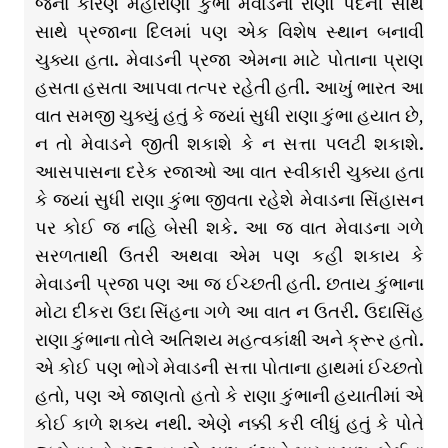
જેના કારણે મહારાણા કુંભા મેવાડના રાણા પદની સાથે
સાથે પ્રજાના દિલમાં પણ એક વિશેષ સ્થાન બનાવી
ચુક્યા હતા. મેવાડની પ્રજા એમના માટે પોતાના પ્રાણ
હસતા હસતા આપવા તત્પર રહેતી હતી. આખું ભારત આ
વાત સમજી ચુક્યું હતું કે જ્યાં સુધી રાણા કુંભા હયાત છે,
ન તો મેવાડને જીતી શકાશે કે ન સત્તા પલટી શકાશે.
આસપાસના દરેક રજાઓ આ વાત સ્વીકારી ચુક્યા હતા
કે જ્યાં સુધી રાણા કુંભા જીવતા રહેશે મેવાડના સિંહાસન
પર કોઈ જ નહિ બેસી શકે. આ જ વાત મેવાડના ગળે
સરળતાથી ઉતરી અથવા એમ પણ કહી શકાય કે
મેવાડની પ્રજા પણ આ જ ઈચ્છતી હતી. છતાય કુંભાના
મોટા દીકરા ઉદા સિંહના ગળે આ વાત ન ઉતરી. ઉદાસિંહ
રાણા કુંભાના તોલે અતિશય મહત્વકાંક્ષી અને ક્રૂર હતો.
એ કોઈ પણ ભોગે મેવાડની સત્તા પોતાના હાથમાં ઈચ્છતો
હતો, પણ એ જાણતો હતો કે રાણા કુંભાની હયાતીમાં એ
કોઈ કાળે શક્ય નથી. એણે નક્કી કરી લીધું હતું કે પોતે