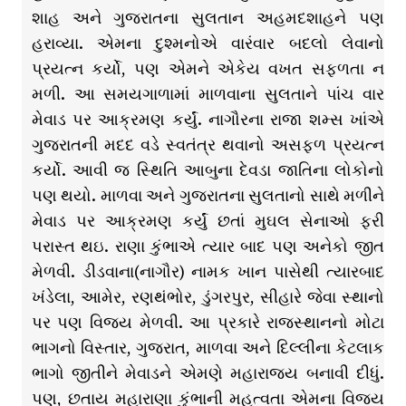
શાહ અને ગુજરાતના સુલતાન અહમદશાહને પણ
હરાવ્યા. એમના દુશ્મનોએ વારંવાર બદલો લેવાનો
પ્રયત્ન કર્યો, પણ એમને એકેય વખત સફળતા ન
મળી. આ સમયગાળામાં માળવાના સુલતાને પાંચ વાર
મેવાડ પર આક્રમણ કર્યું. નાગૌરના રાજા શમ્સ ખાંએ
ગુજરાતની મદદ વડે સ્વતંત્ર થવાનો અસફળ પ્રયત્ન
કર્યો. આવી જ સ્થિતિ આબુના દેવડા જાતિના લોકોનો
પણ થયો. માળવા અને ગુજરાતના સુલતાનો સાથે મળીને
મેવાડ પર આક્રમણ કર્યું છતાં મુઘલ સેનાઓ ફરી
પરાસ્ત થઇ. રાણા કુંભાએ ત્યાર બાદ પણ અનેકો જીત
મેળવી. ડીડવાના(નાગૌર) નામક ખાન પાસેથી ત્યારબાદ
ખંડેલા, આમેર, રણથંભોર, ડુંગરપુર, સીહારે જેવા સ્થાનો
પર પણ વિજય મેળવી. આ પ્રકારે રાજસ્થાનનો મોટા
ભાગનો વિસ્તાર, ગુજરાત, માળવા અને દિલ્લીના કેટલાક
ભાગો જીતીને મેવાડને એમણે મહારાજ્ય બનાવી દીધું.
પણ, છતાય મહારાણા કુંભાની મહત્વતા એમના વિજય