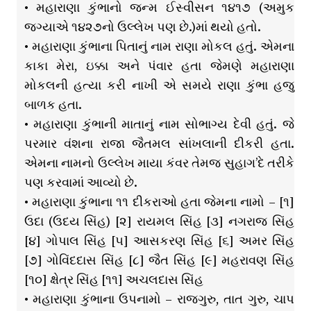
• મહારાણા કુંભાનો જન્મ ઈસ્વીસન ૧૪૧૭ (અમુક
જગ્યાએ ૧૪૨૭નો ઉલ્લેખ પણ છે.)માં થયો હતો.
• મહારાણા કુંભાના પિતાનું નામ રાણા મોકલ હતું. એમના
કાકા મેરા, ઇક્કા અને પંવાર હતા જેમણે મહારાણા
મોકલની હત્યા કરી નાખી એ સમયે રાણા કુંભા હજુ
બાળક હતા.
• મહારાણા કુંભાની માતાનું નામ સોભાગ્ય દેવી હતું. જે
પરમાર વંશના રાજા જૈતમલ સાંખલાની દીકરી હતા.
એમના નામનો ઉલ્લેખ માયા કંવર તેમજ સુહાગ’દે તરીકે
પણ કરવામાં આવ્યો છે.
• મહારાણા કુંભાના ૧૧ દીકરાઓ હતા જેમના નામો – [૧]
ઉદા (ઉદય સિંહ) [૨] રાયમલ સિંહ [૩] નગરાજ સિંહ
[૪] ગોપાલ સિંહ [૫] આસકરણ સિંહ [૬] અમર સિંહ
[૭] ગોવિંદદાસ સિંહ [૮] જૈત સિંહ [૯] મહરાવણ સિંહ
[૧૦] ક્ષેત્ર સિંહ [૧૧] અચલદાસ સિંહ
• મહારાણા કુંભાના ઉપનામો – રાજગુરુ, તાત ગુરુ, ચાપ