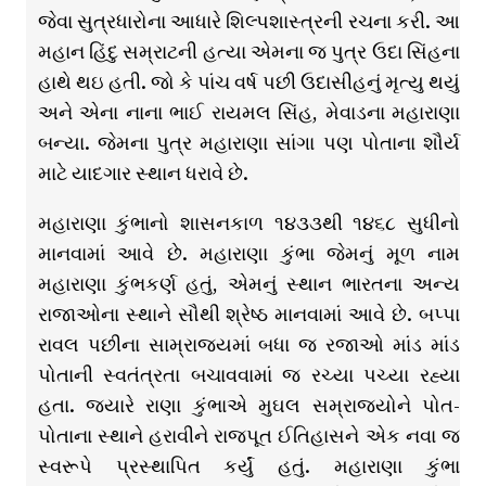
જેવા સુત્રધારોના આધારે શિલ્પશાસ્ત્રની રચના કરી. આ
મહાન હિંદુ સમ્રાટની હત્યા એમના જ પુત્ર ઉદા સિંહના
હાથે થઇ હતી. જો કે પાંચ વર્ષ પછી ઉદાસીહનું મૃત્યુ થયું
અને એના નાના ભાઈ રાયમલ સિંહ, મેવાડના મહારાણા
બન્યા. જેમના પુત્ર મહારાણા સાંગા પણ પોતાના શૌર્ય
માટે યાદગાર સ્થાન ધરાવે છે.
મહારાણા કુંભાનો શાસનકાળ ૧૪૩૩થી ૧૪૬૮ સુધીનો
માનવામાં આવે છે. મહારાણા કુંભા જેમનું મૂળ નામ
મહારાણા કુંભકર્ણ હતું, એમનું સ્થાન ભારતના અન્ય
રાજાઓના સ્થાને સૌથી શ્રેષ્ઠ માનવામાં આવે છે. બપ્પા
રાવલ પછીના સામ્રાજ્યમાં બધા જ રજાઓ માંડ માંડ
પોતાની સ્વતંત્રતા બચાવવામાં જ રચ્યા પચ્યા રહ્યા
હતા. જ્યારે રાણા કુંભાએ મુઘલ સમ્રાજ્યોને પોત-
પોતાના સ્થાને હરાવીને રાજપૂત ઈતિહાસને એક નવા જ
સ્વરૂપે પ્રસ્થાપિત કર્યું હતું. મહારાણા કુંભા