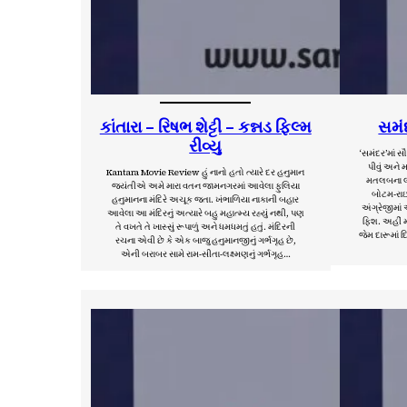
કાંતારા – રિષભ શેટ્ટી – કન્નડ ફિલ્મ
સમં
રીવ્યુ
‘સમંદર’માં સ
પીવું અને 
Kantara Movie Review હું નાનો હતો ત્યારે દર હનુમાન
મતલબના લખ
જયંતીએ અમે મારા વતન જામનગરમાં આવેલા ફુલિયા
બોટમ-રાઇટ
હનુમાનના મંદિરે અચૂક જતા. ખંભાળિયા નાકાની બહાર
અંગ્રેજીમાં
આવેલા આ મંદિરનું અત્યારે બહુ મહાત્મ્ય રહ્યું નથી, પણ
ફિશ. અહીં મા
તે વખતે તે ખાસ્સું રૂપાળું અને ધમધમતું હતું. મંદિરની
જેમ દારૂમાં દિ
રચના એવી છે કે એક બાજુ હનુમાનજીનું ગર્ભગૃહ છે,
એની બરાબર સામે રામ-સીતા-લક્ષ્મણનું ગર્ભગૃહ…