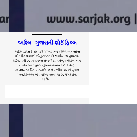
અશ્મિ- ગુજરાતી શોર્ટ ફિલ્મ
અશ્મિ ફાર્ધસ ડે ગઈ કાલે જ ગયો. આ નિમિત્તે એક સરસ
શોર્ટ ફિલ્મ જોઈ. એનું ટાઇટલ છે, ‘અશ્મિ’. અનુજ ટાંકે
ડિરેક્ટ કરી છે. કશ્યપ વ્યાસે લખી છે. ધર્મેન્દ્ર ગોહિલ અને
પ્રતીક રાઠોડે મુખ્ય ભૂમિકાઓ ભજવી છે. ધર્મેન્દ્ર
મધ્યવયસ્ક પિતા બન્યા છે, અને પ્રતીક એમનો યુવાન
પુત્ર. ફિલ્મમાં એક ત્રીજું પાત્ર પણ છે, જે ક્યારેય
સ્ક્રીન…