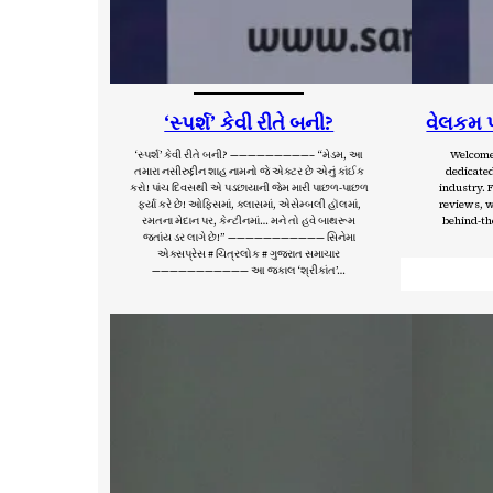
‘સ્પર્શ’ કેવી રીતે બની?
વેલકમ પૂ
‘સ્પર્શ’ કેવી રીતે બની? —————————– “મેડમ, આ
Welcome
તમારા નસીરુદ્દીન શાહ નામનો જે એક્ટર છે એનું કાંઈક
dedicated
કરો! પાંચ દિવસથી એ પડછાયાની જેમ મારી પાછળ-પાછળ
industry. F
ફર્યા કરે છે! ઓફિસમાં, ક્લાસમાં, એસેમ્બલી હૉલમાં,
reviews, w
રમતના મેદાન પર, કેન્ટીનમાં… મને તો હવે બાથરૂમ
behind-the
જતાંય ડર લાગે છે!” ——————————— સિનેમા
એક્સપ્રેસ # ચિત્રલોક # ગુજરાત સમાચાર
——————————— આ જકાલ ‘શ્રીકાંત’…