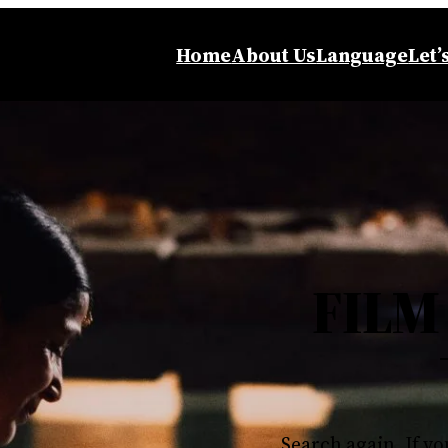
Home
About Us
Language
Let’
FILM
Search again, If yo