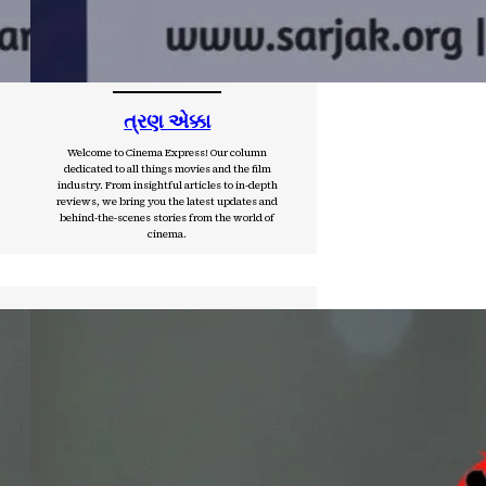
ત્રણ એક્કા
Welcome to Cinema Express! Our column
dedicated to all things movies and the film
industry. From insightful articles to in-depth
reviews, we bring you the latest updates and
behind-the-scenes stories from the world of
cinema.