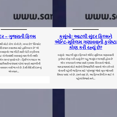
દર – ગુજરાતી ફિલ્મ
કસૂંબોઃ આટલી સુંદર ફિલ્મને
એન્ટિ-મુસ્લિમ ગણાવવાની કુચેષ્ટા
ૌથી મોટો રોલ કોનો છે, ખબર છે? ‘સિગારેટ
કોણ કરી રહ્યું છે?
મદિરાપાન સ્વાસ્થ્ય માટે હાનિકારક છે’ એ
ાણનો! આ લીટી મારી બેટી સ્ક્રીનના
કસૂંબોઃ આટલી સુંદર ફિલ્મને એન્ટિ-મુસ્લિમ ગણાવવાની
 કોર્નરમાંથી ખસવાનું નામ લેતી નથી!
કુચેષ્ટા કોણ કરી રહ્યું છે? બહુ જ સુંદર લાગણી હોય છે
 એક શબ્દપ્રયોગ છે – ડ્રિન્કિંગ લાઇક અ
એક કલાકારને નજર સામે ક્રમશઃ વિકસતો જોવો.
છીમારીના ધંધામાં પડેલાં પાત્રો માછલીની
ગામડાગામમાં મોટો થયેલો વિજયગિરી નામનો એક છોકરો
વસરાત તર્યાં જ કરે છે. દેસી-વિદેસી દારૂનું
પોતાની પહેલી જ ફિલ્મ માટે ‘પ્રેમજી’ જેવો ખૂબ જોખમી
એકધારું…
વિષય પસંદ કરે છે. (મને યાદ છે, આ ફિલ્મ રિલીઝ થઈ તે
પહેલાં વિજયે મને…