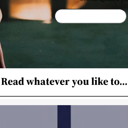
S
e
a
r
c
h
Read whatever you like to…