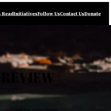
s Read
Initiatives
Follow Us
Contact Us
Donate
 REVIEW
u can’t find the right things…