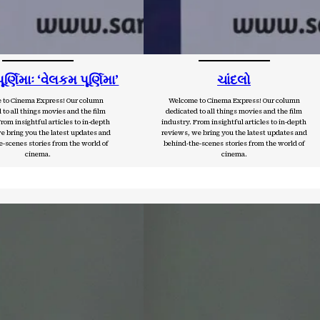
ર્ણિમાઃ ‘વેલકમ પૂર્ણિમા’
ચાંદલો
 to Cinema Express! Our column
Welcome to Cinema Express! Our column
 to all things movies and the film
dedicated to all things movies and the film
rom insightful articles to in-depth
industry. From insightful articles to in-depth
e bring you the latest updates and
reviews, we bring you the latest updates and
-scenes stories from the world of
behind-the-scenes stories from the world of
cinema.
cinema.