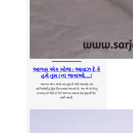
આળસ એક ખોજ : આવાઝ દે કે
હમે તુમ (ન) જગાઓ….!
આળસ એક એવો સદગુણ છે જેને આપણે ત્યાં
સદીઓથી દુર્ગુણ ચિતરવામાં આવ્યો છે. આ એ લોકોનું
ષડયંત્ર છે જેને ઈશ્વરે આળસ નામના સદગુણની ભેટ
નથી આપી.