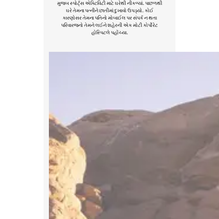
મુજબ સ્પોર્ટ્સ એક્ટિવિટી માટે ઘરેથી નીકળ્યાં. પાછળથી
ઘરે તેમના પત્નીને છાતીમાં દુખાવો ઉપડ્યો. કોઈ
કારણોસર તેમના પતિનો મોબાઈલ પર સંપર્ક ન થતા
પરિવારજનો તેમને લઈને શહેરની એક મોટી કોર્પોરેટ
હોસ્પિટલે પહોંચ્યા.