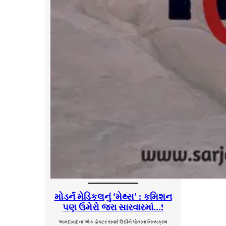
મોડર્ન મેડિકલનું ‘મેથ્સ’ : કમિશન
પણ ઉમેરો જરા સારવારમાં…!
અમદાવાદના એક ડોક્ટર સવારે ઉઠીને પોતાના નિત્યક્રમ