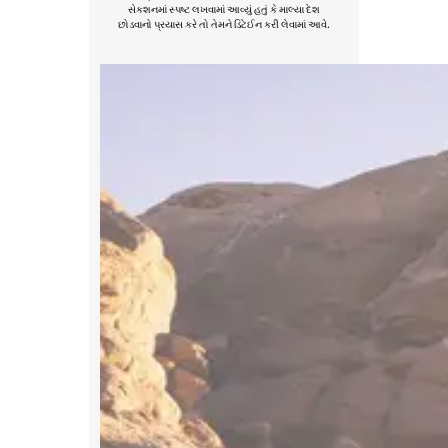
સેકશનમાં સ્પષ્ટ લખવામાં આવ્યું હતું કે માલ્યા દેશ
છોડવાનો પ્રયાસ કરે તો તેમને ડિટેઈન કરી લેવામાં આવે.