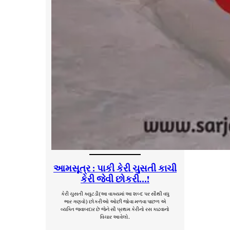
આમસૂત્ર : પાકી કેરી ચુસતી કાચી
કેરી જેવી છોકરી…!
કેરી ચુસતી ક્યુટડી(આ વાક્યમાં આ શબ્દ પર સૌથી વધુ
ભાર ગણવો) છોકરીઓ ઓછી જોવા મળવા પાછળ એ
વ્યક્તિ જવાબદાર છે જેને સૌ પ્રથમ કેરીનો રસ કાઢવાનો
વિચાર આવેલો.