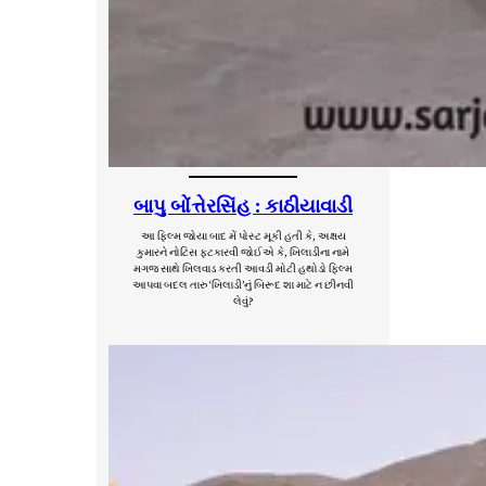
બાપુ બોંત્તેરસિંહ : કાઠીયાવાડી
આ ફિલ્મ જોયા બાદ મેં પોસ્ટ મૂકી હતી કે, અક્ષય
કુમારને નોટિસ ફટકારવી જોઈએ કે, ખિલાડીના નામે
મગજ સાથે ખિલવાડ કરતી આવડી મોટી હથોડો ફિલ્મ
આપવા બદલ તારુ ‘ખિલાડી’નું બિરૂદ શા માટે ન છીનવી
લેવું?