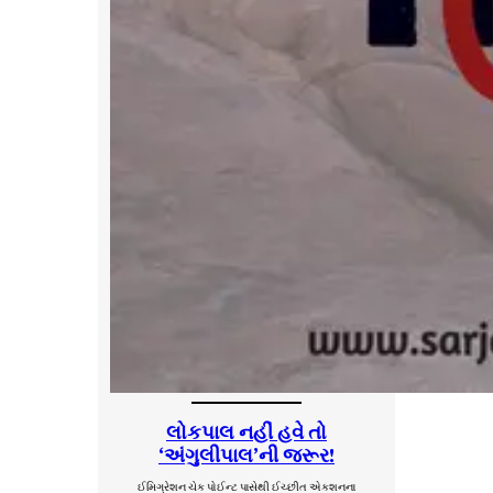
લોકપાલ નહીં હવે તો
‘અંગુલીપાલ’ની જરૂર!
ઈમિગ્રેશન ચેક પોઈન્ટ પાસેથી ઈચ્છીત એકશનના