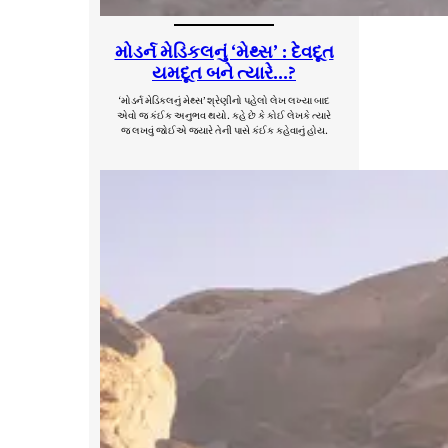
મોડર્ન મેડિકલનું ‘મેથ્સ’ : દેવદૂત
યમદૂત બને ત્યારે…?
‘મોડર્ન મેડિકલનું મેથ્સ’ શ્રેણીનો પહેલો લેખ લખ્યા બાદ
એવો જ કંઈક અનુભવ થયો. કહે છે કે કોઈ લેખકે ત્યારે
જ લખવું જોઈએ જ્યારે તેની પાસે કંઈક કહેવાનું હોય.