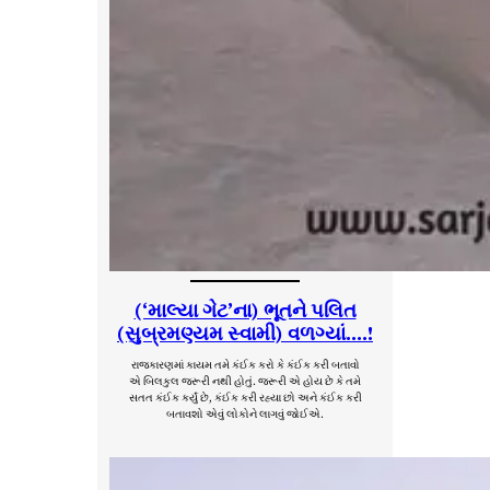
(‘માલ્યા ગેટ’ના) ભૂતને પલિત
(સુબ્રમણ્યમ સ્વામી) વળગ્યાં….!
રાજકારણમાં કાયમ તમે કંઈક કરો કે કંઈક કરી બતાવો
એ બિલકુલ જરૂરી નથી હોતું. જરૂરી એ હોય છે કે તમે
સતત કંઈક કર્યું છે, કંઈક કરી રહ્યા છો અને કંઈક કરી
બતાવશો એવું લોકોને લાગવું જોઈએ.