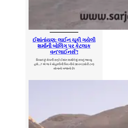
ઈશાંતાંયણ: લાઈન ચૂકી ગયેલી
શર્માની બોલિંગ પર કેટલાક
વન’લાઈનર્સ’!
વિચારું છું મેચની રાત્રે ઈશાંત શર્માને શું સપનું આવ્યુ
હશે…? એ જ કે મોહાલીની પિચ નીચે 30 રન (સોરી ટન)
સોનાનો ખજાનો છે!