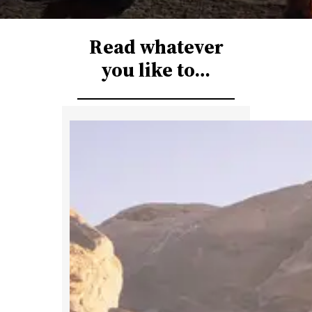
r
c
Read whatever
h
you like to…