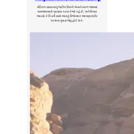
મેડિકલ સાયન્સનું જટીલ રિસર્ચ અમને સરળ ભાષામાં
સમજાવવાનો પ્રયાસ કરતા તેઓ કહે છે, ‘મને વિચાર
આવ્યો કે કિડની સામે આવતું રિજેક્શન આપણા શરીર
પર થતા ગુમડાં જેવું હોઈ શકે.