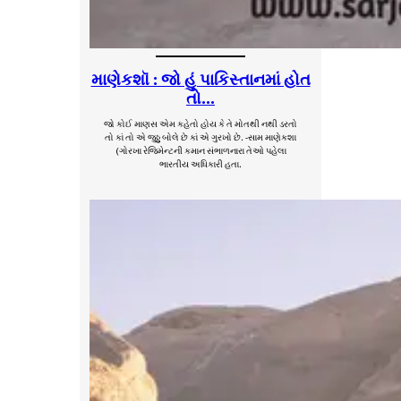
માણેકશૉ : જો હું પાકિસ્તાનમાં હોત
તો…
જો કોઈ માણસ એમ કહેતો હોય કે તે મોતથી નથી ડરતો
તો કાં તો એ જુઠ્ઠુ બોલે છે કાં એ ગુરખો છે. -સામ માણેકશા
(ગોરખા રેજિમેન્ટની કમાન સંભાળનારા તેઓ પહેલા
ભારતીય અધિકારી હતા.