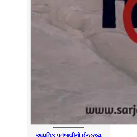
આધુનિક પતંજલીનો ઈન્ટરવ્યૂ