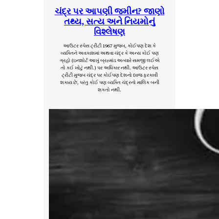
ચંદ્ર પર આપણી જમીન? જાણો
તથ્ય, સત્ય અને નિયમોનું
વિશ્લેષણ
આઉટર સ્પેસ ટ્રીટી 1967 મુજબ, કોઈપણ દેશ કે
વ્યક્તિને અવકાશમાં અથવા ચંદ્ર કે અન્ય કોઈ પણ
ગ્રહો (ઇનશોર્ટ આખું બ્રહ્માંડ અત્યારે સમજી લઈએ
તો કઈ ખોટું નથી.) પર અધિકાર નથી. આઉટર સ્પેસ
ટ્રીટી મુજબ ચંદ્ર પર કોઈપણ દેશનો ધ્વજ ફરકાવી
શકાય છે, પરંતુ કોઈ પણ વ્યક્તિ ચંદ્રનો માલિક બની
શકતો નથી.