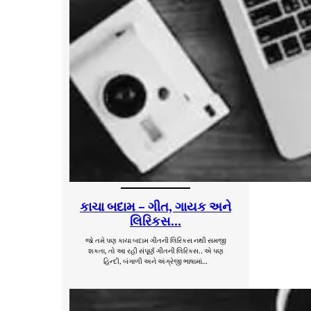
કાચા બદામ – ગીત, ગાયક અને
લિરિકસ…
જો તમે પણ કાચા બદામ ગીતની લિરિકસ નથી સમજી
શકતા, તો આ રહી સંપૂર્ણ ગીતની લિરિકસ.. એ પણ
હિન્દી, બંગાળી અને અંગ્રેજી ભાષામાં…