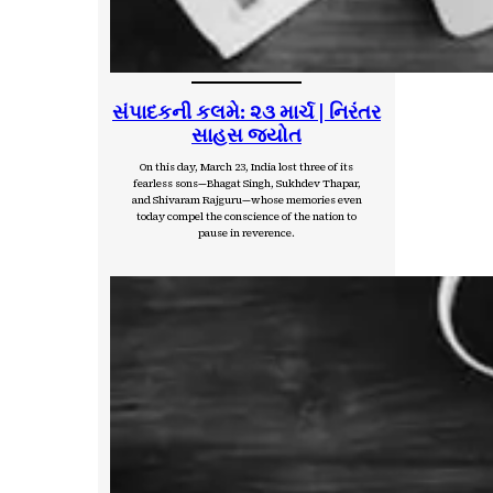
સંપાદકની કલમે: ૨૩ માર્ચ | નિરંતર
સાહસ જ્યોત
On this day, March 23, India lost three of its
fearless sons—Bhagat Singh, Sukhdev Thapar,
and Shivaram Rajguru—whose memories even
today compel the conscience of the nation to
pause in reverence.