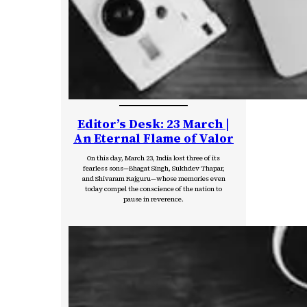
Editor’s Desk: 23 March |
An Eternal Flame of Valor
On this day, March 23, India lost three of its
fearless sons—Bhagat Singh, Sukhdev Thapar,
and Shivaram Rajguru—whose memories even
today compel the conscience of the nation to
pause in reverence.