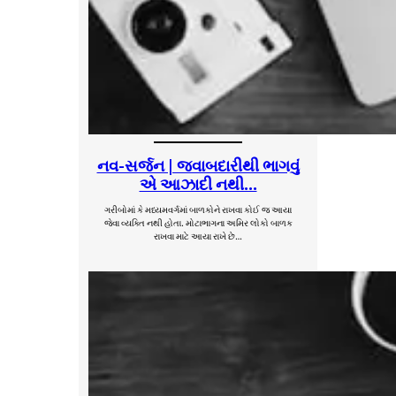
નવ-સર્જન | જવાબદારીથી ભાગવું
એ આઝાદી નથી…
ગરીબોમાં કે મધ્યમવર્ગમાં બાળકોને રાખવા કોઈ જ આયા
જેવા વ્યક્તિ નથી હોતા. મોટાભાગના અમિર લોકો બાળક
રાખવા માટે આયા રાખે છે…