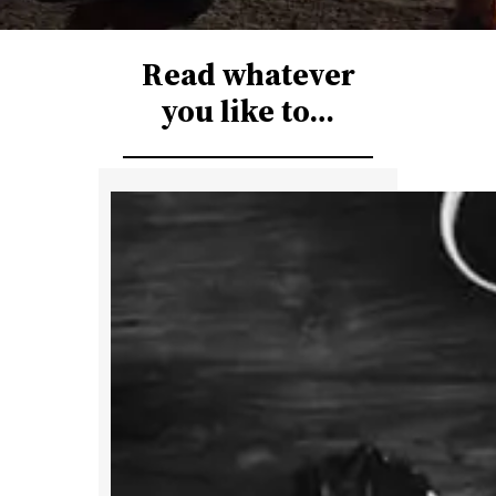
r
c
Read whatever
h
you like to…