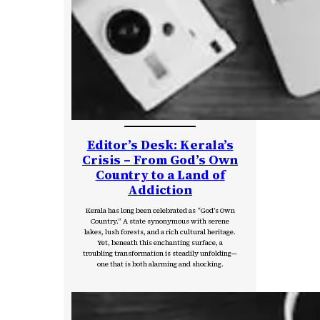
Editor’s Desk: Kerala’s
Crisis – From God’s Own
Country to a Land of
Addiction
Kerala has long been celebrated as “God’s Own
Country.” A state synonymous with serene
lakes, lush forests, and a rich cultural heritage.
Yet, beneath this enchanting surface, a
troubling transformation is steadily unfolding—
one that is both alarming and shocking.