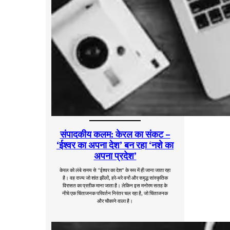
संपादकीय कलम: केरल का संकट –
‘ईश्वर का अपना देश’ बन रहा ‘नशे का
अपना प्रदेश’
केरल को लंबे समय से “ईश्वर का देश” के रूप में ही जाना जाता रहा
है। वह राज्य जो शांत झीलों, हरे-भरे वनों और समृद्ध सांस्कृतिक
विरासत का प्रतीक माना जाता है। लेकिन इस मनोरम सतह के
नीचे एक चिंताजनक परिवर्तन निरंतर चल रहा है, जो चिंताजनक
और चौकाने वाला है।