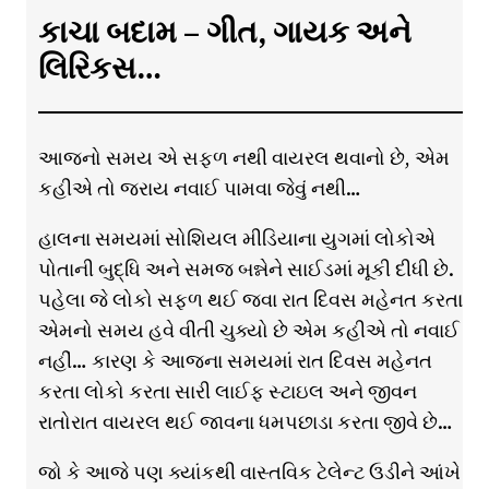
કાચા બદામ – ગીત, ગાયક અને
લિરિકસ…
આજનો સમય એ સફળ નથી વાયરલ થવાનો છે, એમ
કહીએ તો જરાય નવાઈ પામવા જેવું નથી…
હાલના સમયમાં સોશિયલ મીડિયાના યુગમાં લોકોએ
પોતાની બુદ્ધિ અને સમજ બન્નેને સાઈડમાં મૂકી દીધી છે.
પહેલા જે લોકો સફળ થઈ જવા રાત દિવસ મહેનત કરતા
એમનો સમય હવે વીતી ચુક્યો છે એમ કહીએ તો નવાઈ
નહીં… કારણ કે આજના સમયમાં રાત દિવસ મહેનત
કરતા લોકો કરતા સારી લાઈફ સ્ટાઇલ અને જીવન
રાતોરાત વાયરલ થઈ જાવના ધમપછાડા કરતા જીવે છે…
જો કે આજે પણ ક્યાંકથી વાસ્તવિક ટેલેન્ટ ઉડીને આંખે