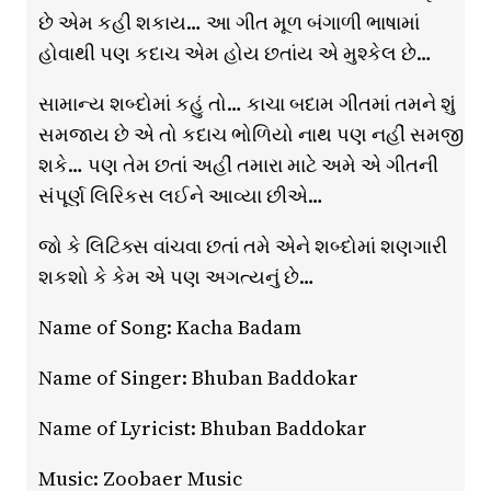
છે એમ કહી શકાય… આ ગીત મૂળ બંગાળી ભાષામાં
હોવાથી પણ કદાચ એમ હોય છતાંય એ મુશ્કેલ છે…
સામાન્ય શબ્દોમાં કહું તો… કાચા બદામ ગીતમાં તમને શું
સમજાય છે એ તો કદાચ ભોળિયો નાથ પણ નહીં સમજી
શકે… પણ તેમ છતાં અહીં તમારા માટે અમે એ ગીતની
સંપૂર્ણ લિરિકસ લઈને આવ્યા છીએ…
જો કે લિટિક્સ વાંચવા છતાં તમે એને શબ્દોમાં શણગારી
શકશો કે કેમ એ પણ અગત્યનું છે…
Name of Song: Kacha Badam
Name of Singer: Bhuban Baddokar
Name of Lyricist: Bhuban Baddokar
Music: Zoobaer Music