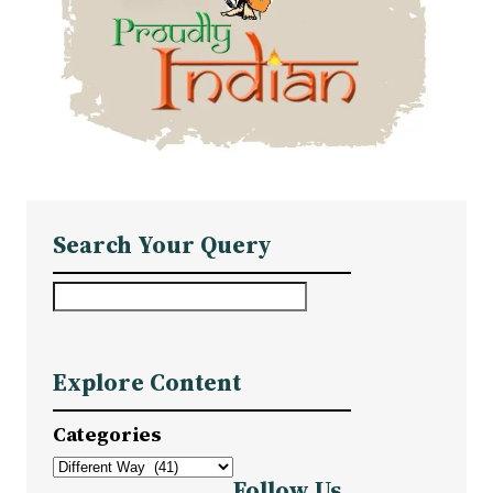
Search Your Query
S
e
a
Explore Content
r
c
Categories
h
Follow Us