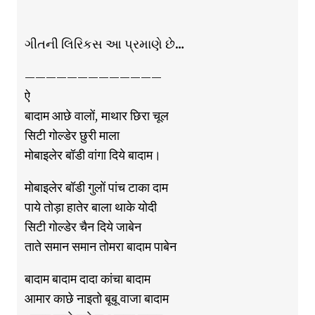
ગીતની લિરિકસ આ પ્રમાણે છે…
—————————————
ऐ
बादाम आछे वालों, माथार छिरा चूल
सिटी गोल्डेर छुरी माला
मोबाइलेर बॉडी वांगा दिये बादाम।
मोबाइलेर बॉडी गुलों पांच टाका दाम
पाये तोड़ा हातेर बाला थाके योदी
सिटी गोल्डेर चैन दिये जाबेन
ताते समान समान तोमरा बादाम पाबेन
बादाम बादाम दादा कांचा बादाम
आमार काछे नाइतो बूबू वाजा बादाम