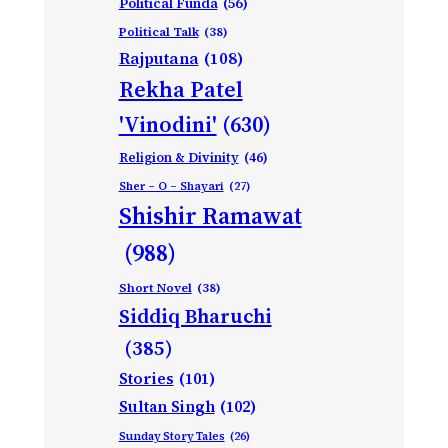
Political Funda
(56)
Political Talk
(38)
Rajputana
(108)
Rekha Patel
'Vinodini'
(630)
Religion & Divinity
(46)
Sher – O – Shayari
(27)
Shishir Ramawat
(988)
Short Novel
(38)
Siddiq Bharuchi
(385)
Stories
(101)
Sultan Singh
(102)
Sunday Story Tales
(26)