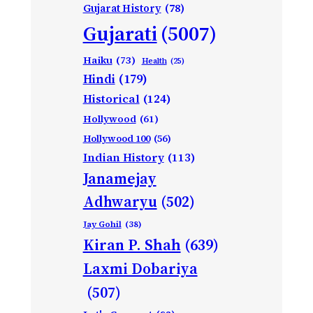
Gujarat History
(78)
Gujarati
(5007)
Haiku
(73)
Health
(25)
Hindi
(179)
Historical
(124)
Hollywood
(61)
Hollywood 100
(56)
Indian History
(113)
Janamejay
Adhwaryu
(502)
Jay Gohil
(38)
Kiran P. Shah
(639)
Laxmi Dobariya
(507)