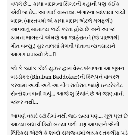
વળગે છે… કાચા બદામના સિંગરની કહાની પણ કંઈક
એવી જ છે… આ ભાઈ વાસ્તવમ ભંગારના બદલામાં કાચી
બદામ (વાસ્તવમાં એ કાચા બદામ એટલે મગફળી)
આપવાનું સામાન્ય કાર્ય કરતા હોય છે અને આ જ
કામના ભાગરૂપે એમણે આ જાહેરાતને (જે પાછળથી
ગીત બન્યું.) સુર તાલમાં મેળવી પોતાના વ્યવસાયને
આગળ ધપાવ્યો છે…
જો કે ક્યાંક કોઈ યુઝર દ્વારા વેસ્ટ બંગાળના આ ભૂબન
બડડોકર (Bhuban Baddokar)ની ક્લિપને વાયરલ
કરવામાં આવી અને આ ગીત રાતોરાત જાણે ઇન્ટરેરનેટ
સેન્સેશન બની ગયું… આજે શુ સ્થિતિ છે એ જાણવાની
જરૂર નથી…
આપણે વધારે સ્ટોરીમાં નથી જઇ રહ્યા પણ… મૂળ પ્રશ્ન છે
આટલા બધા વીડિયો બન્યા પછી પણ આપણને એની
લિરિકસ એટલે કે શબ્દો સમજવામાં ભયંકર તકલીફ પડે