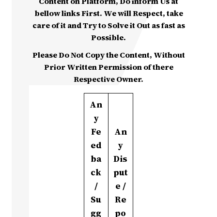
Content on Platform, Do inform Us at
bellow links First. We will Respect, take
care of it and Try to Solve it Out as fast as
Possible.
Please Do Not Copy the Content, Without
Prior Written Permission of there
Respective Owner.
An
y
Fe
An
ed
y
ba
Dis
ck
put
/
e /
Su
Re
gg
po