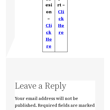
esi
rt –
on
Cli
–
ck
Cli
He
ck
re
He
re
Leave a Reply
Your email address will not be
published.
Required fields are marked