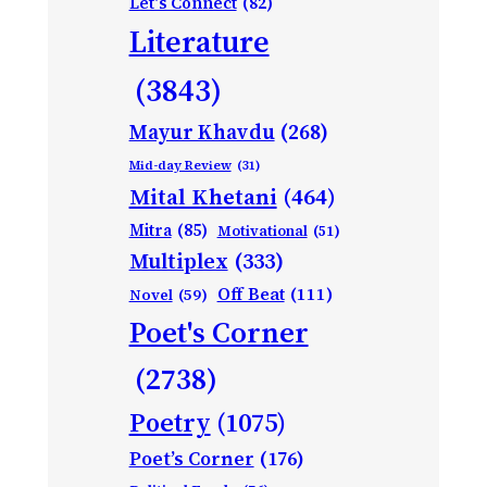
Let's Connect
(82)
Literature
(3843)
Mayur Khavdu
(268)
Mid-day Review
(31)
Mital Khetani
(464)
Mitra
(85)
Motivational
(51)
Multiplex
(333)
Off Beat
(111)
Novel
(59)
Poet's Corner
(2738)
Poetry
(1075)
Poet’s Corner
(176)