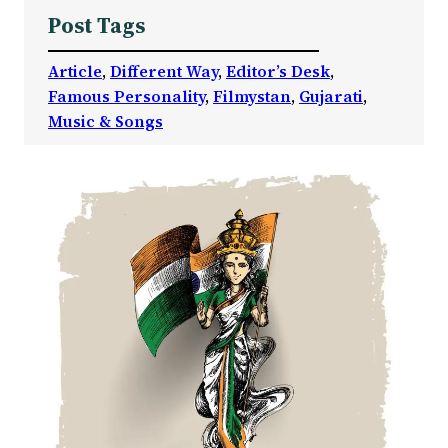
Post Tags
Article
, 
Different Way
, 
Editor’s Desk
, 
Famous Personality
, 
Filmystan
, 
Gujarati
, 
Music & Songs