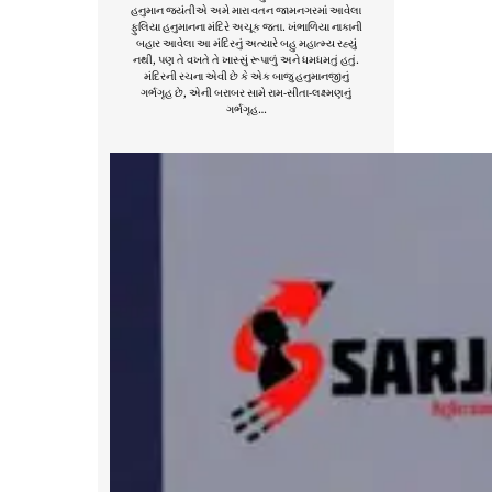
હનુમાન જયંતીએ અમે મારા વતન જામનગરમાં આવેલા
ફુલિયા હનુમાનના મંદિરે અચૂક જતા. ખંભાળિયા નાકાની
બહાર આવેલા આ મંદિરનું અત્યારે બહુ મહાત્મ્ય રહ્યું
નથી, પણ તે વખતે તે ખાસ્સું રૂપાળું અને ધમધમતું હતું.
મંદિરની રચના એવી છે કે એક બાજુ હનુમાનજીનું
ગર્ભગૃહ છે, એની બરાબર સામે રામ-સીતા-લક્ષ્મણનું
ગર્ભગૃહ…