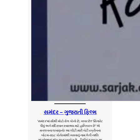
સમંદર – ગુજરાતી ફિલ્મ
‘સમંદર’માં સૌથી મોટો રોલ કોનો છે, ખબર છે? ‘સિગારેટ
પીવું અને મદિરાપાન સ્વાસ્થ્ય માટે હાનિકારક છે’ એ
મતલબના લખાણનો! આ લીટી મારી બેટી સ્ક્રીનના
બોટમ-રાઇટ કોર્નરમાંથી ખસવાનું નામ લેતી નથી!
અંગ્રેજીમાં એક શબ્દપ્રયોગ છે – ડ્રિન્કિંગ લાઇક અ