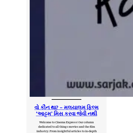
વો કૌન થા? – મલયાલમ ફિલ્મ
‘આટ્ટમ’ મિસ કરવા જેવી નથી
Welcome to Cinema Express! Our column
dedicated to all things movies and the film
industry. From insightful articles to in-depth