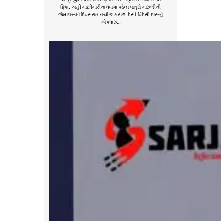
ફિશ. અહીં માછીમારીના ધંધામાં પડેલાં પાત્રો માછલીની
જેમ દારૂમાં દિવસરાત તર્યાં જ કરે છે. દેસી-વિદેસી દારૂનું
એકધારું…