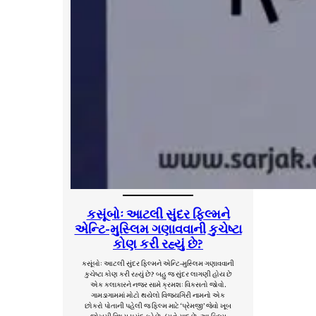
કસૂંબોઃ આટલી સુંદર ફિલ્મને
એન્ટિ-મુસ્લિમ ગણાવવાની કુચેષ્ટા
કોણ કરી રહ્યું છે?
કસૂંબોઃ આટલી સુંદર ફિલ્મને એન્ટિ-મુસ્લિમ ગણાવવાની
કુચેષ્ટા કોણ કરી રહ્યું છે? બહુ જ સુંદર લાગણી હોય છે
એક કલાકારને નજર સામે ક્રમશઃ વિકસતો જોવો.
ગામડાગામમાં મોટો થયેલો વિજયગિરી નામનો એક
છોકરો પોતાની પહેલી જ ફિલ્મ માટે ‘પ્રેમજી’ જેવો ખૂબ