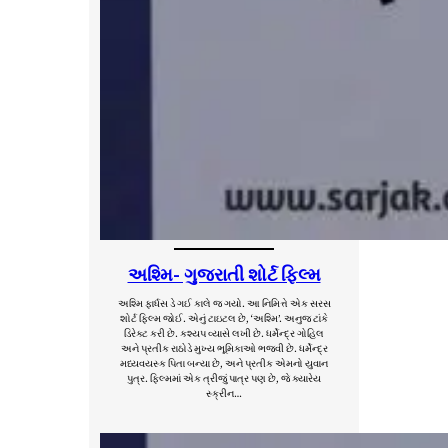
અશ્મિ- ગુજરાતી શોર્ટ ફિલ્મ
અશ્મિ ફાર્ધસ ડે ગઈ કાલે જ ગયો. આ નિમિત્તે એક સરસ
શોર્ટ ફિલ્મ જોઈ. એનું ટાઇટલ છે, ‘અશ્મિ’. અનુજ ટાંકે
ડિરેક્ટ કરી છે. કશ્યપ વ્યાસે લખી છે. ધર્મેન્દ્ર ગોહિલ
અને પ્રતીક રાઠોડે મુખ્ય ભૂમિકાઓ ભજવી છે. ધર્મેન્દ્ર
મધ્યવયસ્ક પિતા બન્યા છે, અને પ્રતીક એમનો યુવાન
પુત્ર. ફિલ્મમાં એક ત્રીજું પાત્ર પણ છે, જે ક્યારેય
સ્ક્રીન…