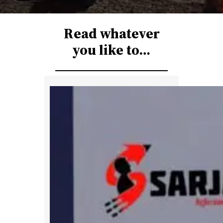
r
c
Read whatever
h
you like to…