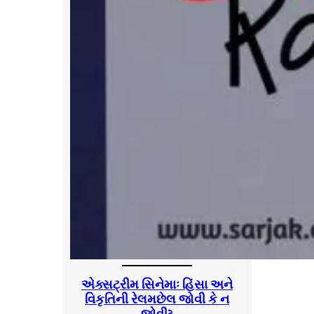
એક્સટ્રીમ સિનેમાઃ હિંસા અને
વિકૃતિની રેલમછેલ જોવી કે ન
જોવી?