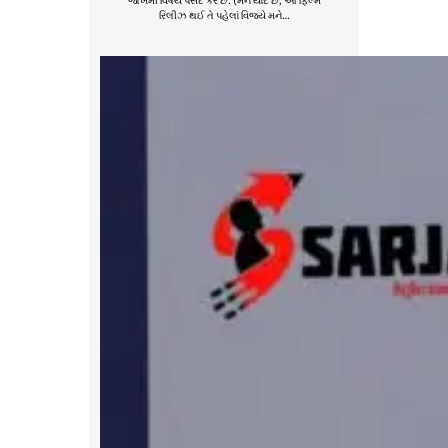
જોખમી વિષય પસંદ કરે છે. (મને યાદ છે, આ ફિલ્મ
રિલીઝ થઈ તે પહેલાં વિજયે મને…