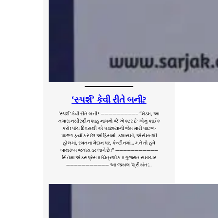
‘સ્પર્શ’ કેવી રીતે બની?
‘સ્પર્શ’ કેવી રીતે બની? —————————– “મેડમ, આ
તમારા નસીરુદ્દીન શાહ નામનો જે એક્ટર છે એનું કાંઈક
કરો! પાંચ દિવસથી એ પડછાયાની જેમ મારી પાછળ-
પાછળ ફર્યા કરે છે! ઓફિસમાં, ક્લાસમાં, એસેમ્બલી
હૉલમાં, રમતના મેદાન પર, કેન્ટીનમાં… મને તો હવે
બાથરૂમ જતાંય ડર લાગે છે!” ———————————
સિનેમા એક્સપ્રેસ # ચિત્રલોક # ગુજરાત સમાચાર
——————————— આ જકાલ ‘શ્રીકાંત’…