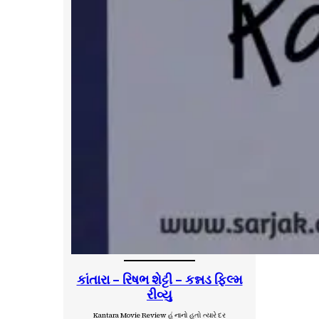
કાંતારા – રિષભ શેટ્ટી – કન્નડ ફિલ્મ
રીવ્યુ
Kantara Movie Review હું નાનો હતો ત્યારે દર