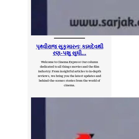
પૃથ્વીરાજ સુકુમારનઃ કામદેવથી
રણ-પશુ સુધી…
Welcome to Cinema Express! Our column
dedicated to all things movies and the film
industry. From insightful articles to in-depth
reviews, we bring you the latest updates and
behind-the-scenes stories from the world of
cinema.