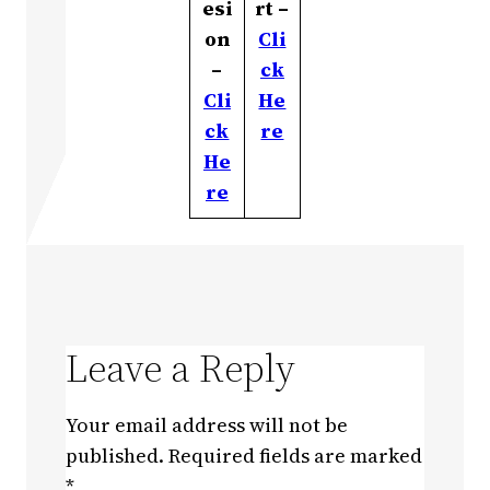
esi
rt –
on
Cli
–
ck
Cli
He
ck
re
He
re
Leave a Reply
Your email address will not be
published.
Required fields are marked
*