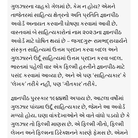
ગુલઝારના ચાહકો ગેલમાં છે. કેમ ન હોય? એમને
તાજેતરમાં સાહિત્ય ક્ષેત્રનો અતિ પ્રતિતિ જ્ઞાનપીઠ
અવોર્ડ અનાયત કરવાની ઘોષણા કરવામાં આવી છે.
વાસ્તવમાં બે સાહિત્યકારોનાં નામ ૨૦૨૩ના જ્ઞાનપીઠ
અવોર્ડ માટે ઘોષિત થયાં છે – જગદગુરૂ રામભદ્રાચાર્યને
સંસ્કૃત સાહિત્યમાં ઉત્તમ પ્રદાન કરવા બદલ અને
ગુલઝારને ઉર્દૂ સાહિત્યમાં ઉત્તમ પ્રદાન કરવા બદલ.
ભારતમાં પહેલી વાર એક ફિલ્મી હસ્તીને જ્ઞાનપીઠ માટે
પસંદ કરવામાં આવ્યા છે, અને એ પણ ‘સાહિત્યકાર’ કે
‘લેખક’ તરીકે નહીં, પણ ‘ગીતકાર’ તરીકે.
જ્ઞાનપીઠ પુરસ્કાર ૧૯૪૪થી અપાય છે. આટલા વર્ષોમાં
ગુલઝાર પાંચમા ઉર્દૂ સાહિત્યકાર છે, જેમને આ અવોર્ડ
મળ્યો હોય. ઘણા વાંકદેખાઓને એ વાતે વાંધો પડયો છે કે
ગુલઝાર તો ફિલ્મી માણસ છે. એ ફિલ્મી ગીતો, ફિલ્મી
લેખન અને ફિલ્મના ડિરેક્શનને કારણે ફેમસ છે. એમને