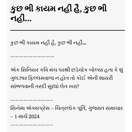
કુછ ભી કાયમ નહીં હૈ, કુછ ભી
નહીં…
કુછ ભી કાયમ નહીં હૈ, કુછ ભી નહીં…
——————————
એક સિનિયર કવિ મંચ પરથી છડેચોક બોલ્યા હતા કે શું
ગુલઝાર ફિલ્લમવાળા ન હોત તો કોઈ એની શાયરી
સાંભળવાની તસ્દી સુધ્ધાં લેત ખરા?
—————————–
સિનેમા એક્સપ્રેસ – ચિત્રલોક પૂર્તિ, ગુજરાત સમાચાર
– 1 માર્ચ 2024
—————————–