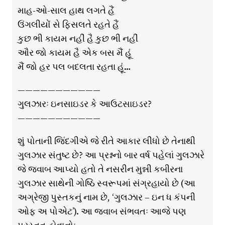
માહ-ઓ-સાલ હાથ લગતે હૈં
ઉંગલીયોં સે ફિસલતે રહતે હૈં
કુછ ભી કાયમ નહીં હૈ કુછ ભી નહીં
ઔર જો કાયમ હૈ એક બસ મૈં હૂં
મૈં જો હર પલ બદલતા રહતા હૂં…
———————————
ગુલઝારઃ ઇનસાઇડર કે આઉટસાઇડર?
———————————
શું પોતાની જિંદગીએ જે રીતે આકાર લીધો છે તેનાથી
ગુલઝાર સંતુષ્ટ છે? આ પ્રશ્નનો બાર વર્ષ પહેલાં ગુલઝારે
જે જવાબ આપ્યો હતો તે નસરીન મુન્ની કબીરના
ગુલઝાર સાથેની ગોષ્ઠિ સ્વરૂપમાં સંગ્રહાયો છે (આ
અગ્રેજી પુસ્તકનું નામ છે, ‘ગુલઝાર – ઇન ધ કંપની
ઓફ અ પોએટ’). આ જવાબ સંભવતઃ આજે પણ