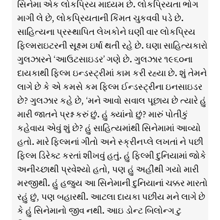
સિનેમા એક લોકપ્રિય માધ્યમ છે. લોકપ્રિયતા ભોગ
માગી લે છે, લોકપ્રિયતાની કિંમત ચુકવવી પડે છે.
સાહિત્યના પ્રસ્થાપિત લેખકોને ઘણી વાર લોકપ્રિય
ફિલ્મરાઇટરની સૂક્ષ્મ ઇર્ષા થતી રહે છે. ઘણા સાહિત્યકારો
ગુલઝારને ‘આઉટસાઇડર’ ગણે છે. ગુલઝાર ૧૯૬૦ના
દાયકાથી ફિલ્મ ઇન્ડસ્ટ્રીમાં કામ કરી રહ્યા છે. શું તેમને
લાગે છે કે એ કમસે કમ ફિલ્મ ઈન્ડસ્ટ્રીના ઇનસાઇડર
છે? ગુલઝાર કહે છે, ‘મને આવો સવાલ પૂછાય છે ત્યારે હું
મારી જાતને પ્રશ્ન કરું છું. હું ક્યાંનો છું? મારું પોતીકું
કહેવાય એવું શું છે? હું સાહિત્યમાંથી સિનેમામાં આવ્યો
હતો. મારે ફિલ્મનાં ગીતો અને સ્ક્રીનપ્લે લખતાં ને પછી
ફિલ્મ ડિરેક્ટ કરતાં શીખવું હતું. હું ફિલ્મી દુનિયામાં જોકે
અનીચ્છાથી પ્રવેશ્યો હતો, પણ હું અહીંથી ગયો મારી
મરજીથી. હું હજુય આ સિનેમાની દુનિયાનાં ચક્કર મારતો
રહું છું, પણ બહારથી. આટલા દાયકા પછીય મને લાગે છે
કે હું સિનેમાનો જીવ નથી. આઇ ડોન્ટ બિલોન્ગ ટુ