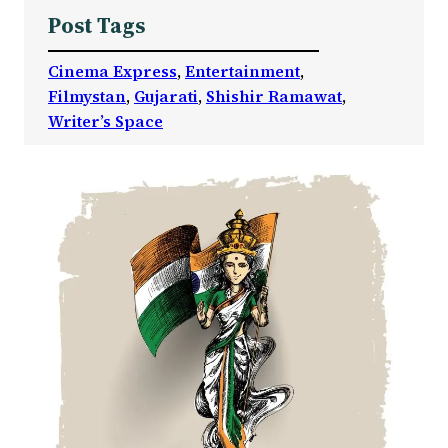
Post Tags
Cinema Express
, 
Entertainment
, 
Filmystan
, 
Gujarati
, 
Shishir Ramawat
, 
Writer’s Space