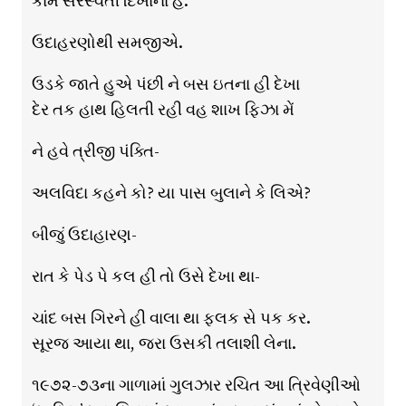
કામ સરસ્વતી દિખાના હૈ.’
ઉદાહરણોથી સમજીએ.
ઉડકે જાતે હુએ પંછી ને બસ ઇતના હી દેખા
દેર તક હાથ હિલતી રહી વહ શાખ ફિઝા મેં
ને હવે ત્રીજી પંક્તિ-
અલવિદા કહને કો? યા પાસ બુલાને કે લિએ?
બીજું ઉદાહારણ-
રાત કે પેડ પે કલ હી તો ઉસે દેખા થા-
ચાંદ બસ ગિરને હી વાલા થા ફલક સે પક કર.
સૂરજ આયા થા, જરા ઉસકી તલાશી લેના.
૧૯૭૨-૭૩ના ગાળામાં ગુલઝાર રચિત આ ત્રિવેણીઓ