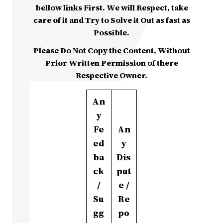
bellow links First. We will Respect, take
care of it and Try to Solve it Out as fast as
Possible.
Please Do Not Copy the Content, Without
Prior Written Permission of there
Respective Owner.
An
y
Fe
An
ed
y
ba
Dis
ck
put
/
e /
Su
Re
gg
po