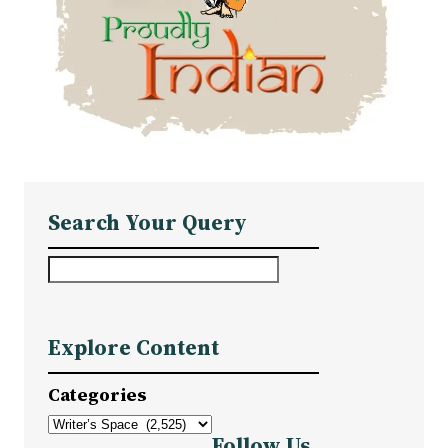
Search Your Query
S
e
a
Explore Content
r
c
Categories
h
Follow Us