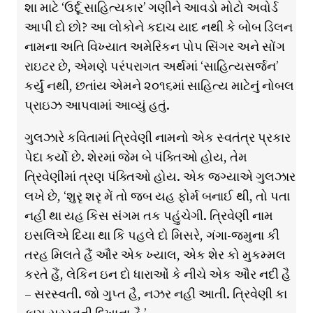
શા માટે ‘ઉર્દૂ સાહિત્યકાર’ ગણીને આવડો મોટો અવોર્ડ
આપી દો છો? આ લોકોને કદાચ યાદ નથી કે બોબ ડિલન
નામના અતિ વિખ્યાત અમેરિકન પોપ સિંગર અને સોંગ
રાઇટર છે, એમણે પરંપરાગત અર્થમાં ‘સાહિત્યસર્જન’
કર્યું નથી, છતાંય એમને ૨૦૧૬માં સાહિત્ય માટેનું નોબલ
પ્રાઇઝ આપવામાં આવ્યું હતું.
ગુલઝારે કવિતામાં ત્રિવેણી નામનો એક સ્વતંત્ર પ્રકાર
પેદા કર્યો છે. શેરમાં જેમ બે પંક્તિઓ હોય, તેમ
ત્રિવેણીમાં ત્રણ પંક્તિઓ હોય. એક જગ્યાએ ગુલઝાર
લખે છે, ‘શુરૃ શરૃ મેં તો જબ યહ ફોર્મ બનાઈ થી, તો પતા
નહીં થા યહ કિસ સંગમ તક પહુંચેગી. ત્રિવેણી નામ
ઇસલિએ દિયા થા કિ પહલે દો મિસરે, ગંગા-જમુના કી
તરહ મિલતે હૈં ઔર એક ખ્યાલ, એક શેર કો મુકમ્મલ
કરતે હૈં, લેકિન ઇન દો ધારાઓં કે નીચે એક ઔર નદી હૈ
– સરસ્વતી. જો ગુપ્ત હૈ, નઝર નહીં આતી. ત્રિવેણી કા