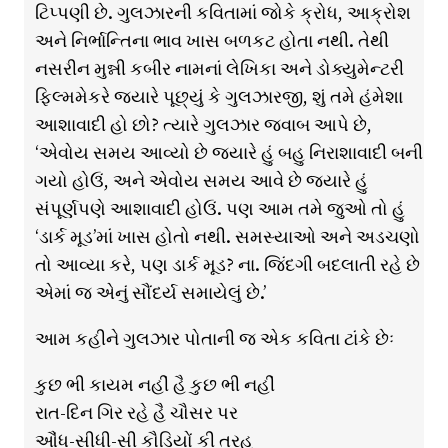
ટિપ્પણી છે. ગુલઝારની કવિતામાં જોકે ક્રોધ, આક્રોશ
અને નિર્ભાન્તિના ભાવ ખાસ બળકટ હોતા નથી. તેથી
નસરીન મુન્ની કબીર નામનાં લેખિકા અને ડોક્યુમેન્ટરી
ફિલ્મમેકરે જ્યારે પૂછ્યું કે ગુલઝારજી, શું તમે હંમેશા
આશાવાદી હો છો? ત્યારે ગુલઝાર જવાબ આપે છે,
‘એવોય સમય આવ્યો છે જ્યારે હું બહુ નિરાશાવાદી બની
ગયો હોઉં, અને એવોય સમય આવે છે જ્યારે હું
સંપૂર્ણપણે આશાવાદી હોઉં. પણ આમ તમે જુઓ તો હું
‘ડાર્ક મૂડ’માં ખાસ હોતો નથી. સમસ્યાઓ અને અડચણો
તો આવ્યા કરે, પણ ડાર્ક મૂડ? ના. જિંદગી બદલાતી રહે છે
એમાં જ એનું સૌંદર્ય સમાયેલું છે.’
આમ કહીને ગુલઝાર પોતાની જ એક કવિતા ટાંકે છેઃ
કુછ ભી કાયમ નહીં હૈ કુછ ભી નહીં
રાત-દિન ગિર રહે હૈ ચૌસર પર
ઔંધ-સીધી-સી કૌડિયોં કી તરહ