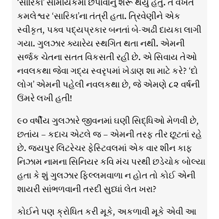
‘સારિકા’ સામયિકમાં છપાવાનું શરૂ થયું હતું. તે વખતે
કમલેશ્વર ‘સારિકા’ના તંત્રી હતા. ત્રિવેણીને એક
સ્વીકૃત, પક્વ પદ્યપ્રકાર બનતાં બે-અઢી દાયકા લાગી
ગયા. ગુલઝાર ક્યારેય સ્થગિત થતા નથી. એમની
સર્જક ચેતના સતત વિકસતી રહી છે. એ સિવાય તેઓ
નવલકથા જેવા ગદ્ય સ્વરૃપમાં ખેડાણ શા માટે કરે? ‘દો
લોગ’ એમની પહેલી નવલકથા છે, જે એમણે ૮૨ વર્ષની
ઉંમરે લખી હતી!
૯૦ વર્ષીય ગુલઝારે જીવનમાં ઘણી સિદ્ધિઓ મેળવી છે,
છતાંય – કદાચ એટલે જ – એમની તરફ તીર છૂટતાં રહે
છે. જયપુર લિટરેચર ફેસ્ટિવલમાં એક વાર શીન કાફ
નિઝામ નામના સિનિયર કવિ મંચ પરથી છડેચોક બોલ્યા
હતા કે શું ગુલઝાર ફિલ્લમવાળા ન હોત તો કોઈ એની
શાયરી સાંભળવાની તસ્દી સુધ્ધાં લેત ખરા?
કોઈને પણ ક્રોધિત કરી મૂકે, અકળાવી મૂકે એવી આ