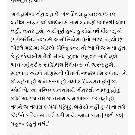
પ્રસ્તુત હોવાનોઃ
‘મને હંમેશા એવું થતું કે એક દિવસ હું સફળ લેખક
બનીશ. સફળ એ અર્થમાં કે મારાં લખાણો અંદરથી બોદા
નહીં, નક્કર હશે, અર્થપૂર્ણ હશે. હું થોડાં વર્ષ પીડબ્યુએ
(પ્રોગ્રેસિવ રાઇટર્સ અસોસિયેશન)નો સભ્ય રહ્યો છું
એટલે મારામાં એટલો કોન્ફિડન્સ તો આવી જ ગયો હતો
કે હું જે લખીશ તેનો સંબંધ જીવાતા જીવન સાથે હશે
અને તેનું કંઈક સોશિયલ રિલેવન્સ તો જરૂર હશે.
સફળતા એટલે માણસની પોતાની નજરમાં સફળતા. તમે
જે કહેતા હો અને કરતા હો તેમાં કન્વિક્શન હોવું જ
જોઈએ. આ કન્વિક્શન તમારી ભીતરથી આવેલું હોવું
જોઈએ. જો તમે જ તમારાં કામ બાબતે દઢ નહી હો,
તમને જ તમારા કામમાં પૂરેપૂરો ભરોસો નહીં હોય તો તમે
કોઈને કન્વિન્સ નહીં કરી શકો. આવા કામનું પછી કશું
મહત્ત્વ રહેતું નથી.’