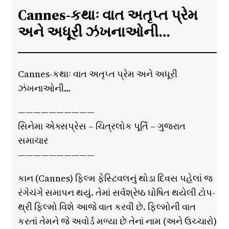
Cannes-કથાઃ વાત અતૃપ્ત પ્રેમ
અને અધૂરી ઝંખનાઓની…
Cannes-કથાઃ વાત અતૃપ્ત પ્રેમ અને અધૂરી
ઝંખનાઓની…
——————————
સિનેમા એક્સપ્રેસ – ચિત્રલોક પૂર્તિ – ગુજરાત
સમાચાર
——————————
કાન (Cannes) ફિલ્મ ફેસ્ટિવલનું થોડા દિવસ પહેલાં જ
રંગેચંગે સમાપન થયું. તેમાં સર્વશ્રેષ્ઠ ઘોષિત થયેલી ટોપ-
થ્રી ફિલ્મો વિશે આજે વાત કરવી છે. ફિલ્મોની વાત
કરતાં તેમને જે અવોર્ડ મળ્યા છે તેનાં નામ (અને ઉચ્ચારો)