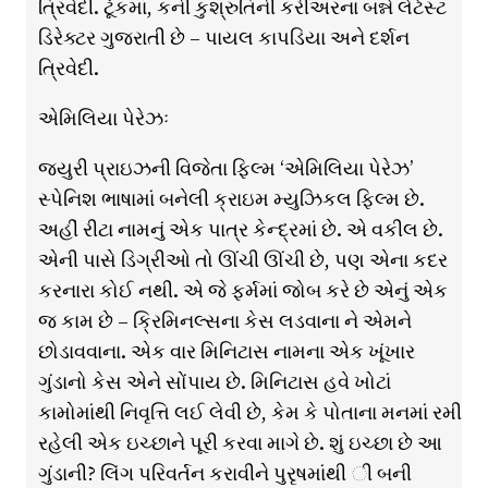
ત્રિવેદી. ટૂંકમાં, કની કુશ્રુતિની કરીઅરના બન્ને લેટેસ્ટ
ડિરેક્ટર ગુજરાતી છે – પાયલ કાપડિયા અને દર્શન
ત્રિવેદી.
એમિલિયા પેરેઝઃ
જ્યુરી પ્રાઇઝની વિજેતા ફિલ્મ ‘એમિલિયા પેરેઝ’
સ્પેનિશ ભાષામાં બનેલી ક્રાઇમ મ્યુઝિકલ ફિલ્મ છે.
અહીં રીટા નામનું એક પાત્ર કેન્દ્રમાં છે. એ વકીલ છે.
એની પાસે ડિગ્રીઓ તો ઊંચી ઊંચી છે, પણ એના કદર
કરનારા કોઈ નથી. એ જે ફર્મમાં જોબ કરે છે એનું એક
જ કામ છે – ક્રિમિનલ્સના કેસ લડવાના ને એમને
છોડાવવાના. એક વાર મિનિટાસ નામના એક ખૂંખાર
ગુંડાનો કેસ એને સોંપાય છે. મિનિટાસ હવે ખોટાં
કામોમાંથી નિવૃત્તિ લઈ લેવી છે, કેમ કે પોતાના મનમાં રમી
રહેલી એક ઇચ્છાને પૂરી કરવા માગે છે. શું ઇચ્છા છે આ
ગુંડાની? લિંગ પરિવર્તન કરાવીને પુરૃષમાંથી ી બની