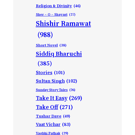
Religion & Divinity
(46)
Sher – O – Shayari
(27)
Shishir Ramawat
(988)
Short Novel
(38)
Siddiq Bharuchi
(385)
Stories
(101)
Sultan Singh
(102)
Sunday Story Tales
(26)
Take It Easy
(269)
Take Off
(271)
Tushar Dave
(49)
Vaat Vichar
(83)
Vagbhi Pathak
(29)