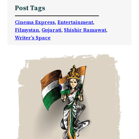
Post Tags
Cinema Express
, 
Entertainment
, 
Filmystan
, 
Gujarati
, 
Shishir Ramawat
, 
Writer’s Space