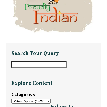
Search Your Query
S
e
a
Explore Content
r
c
Categories
h
Follow Us