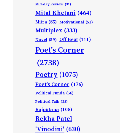
Mid-day Review
(31)
Mital Khetani
(464)
Mitra
(85)
Motivational
(51)
Multiplex
(333)
Off Beat
(111)
Novel
(59)
Poet's Corner
(2738)
Poetry
(1075)
Poet’s Corner
(176)
Political Funda
(56)
Political Talk
(38)
Rajputana
(108)
Rekha Patel
'Vinodini'
(630)