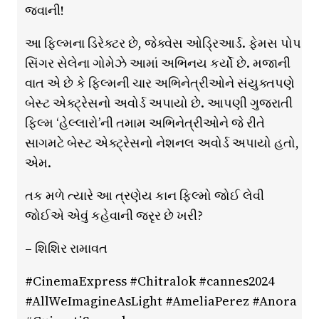
જવાની!
આ ફિલ્મના ડિરેક્ટર છે, જેક્વેસ ઓડ્રિઆર્ડ. ફેમસ પોપ
સિંગર સેલેના ગોમેઝે આમાં અભિનય કર્યો છે. મજાની
વાત એ છે કે ફિલ્મની ચાર અભિનેત્રીઓને સંયુક્તપણે
બેસ્ટ એક્ટ્રેસનો અવોર્ડ અપાયો છે. આપણી ગુજરાતી
ફિલ્મ ‘હેલ્લારો’ની તમામ અભિનેત્રીઓને જે રીતે
સાગમટે બેસ્ટ એક્ટ્રેસનો નેશનલ અવોર્ડ અપાયો હતો,
એમ.
તક મળે ત્યારે આ ત્રણેય કાન ફિલ્મો જોઈ લેવી
જોઈએ એવું કહેવાની જરૃર છે ખરી?
– શિશિર રામાવત
#CinemaExpress #Chitralok #cannes2024
#AllWeImagineAsLight #AmeliaPerez #Anora