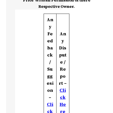
Prior Written Permission of there
Respective Owner.
An
y
Fe
An
ed
y
ba
Dis
ck
put
/
e /
Su
Re
gg
po
esi
rt –
on
Cli
–
ck
Cli
He
ck
re