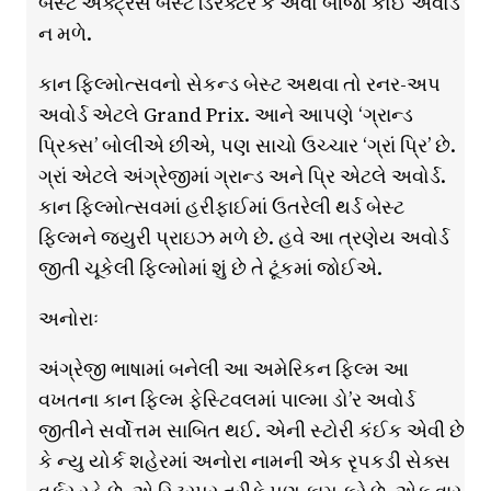
બેસ્ટ એક્ટ્રેસ બેસ્ટ ડિરેક્ટર કે એવો બીજો કોઈ અવોર્ડ
ન મળે.
કાન ફિલ્મોત્સવનો સેકન્ડ બેસ્ટ અથવા તો રનર-અપ
અવોર્ડ એટલે Grand Prix. આને આપણે ‘ગ્રાન્ડ
પ્રિક્સ’ બોલીએ છીએ, પણ સાચો ઉચ્ચાર ‘ગ્રાં પ્રિ’ છે.
ગ્રાં એટલે અંગ્રેજીમાં ગ્રાન્ડ અને પ્રિ એટલે અવોર્ડ.
કાન ફિલ્મોત્સવમાં હરીફાઈમાં ઉતરેલી થર્ડ બેસ્ટ
ફિલ્મને જ્યુરી પ્રાઇઝ મળે છે. હવે આ ત્રણેય અવોર્ડ
જીતી ચૂકેલી ફિલ્મોમાં શું છે તે ટૂંકમાં જોઈએ.
અનોરાઃ
અંગ્રેજી ભાષામાં બનેલી આ અમેરિકન ફિલ્મ આ
વખતના કાન ફિલ્મ ફેસ્ટિવલમાં પાલ્મા ડો’ર અવોર્ડ
જીતીને સર્વોત્તમ સાબિત થઈ. એની સ્ટોરી કંઈક એવી છે
કે ન્યુ યોર્ક શહેરમાં અનોરા નામની એક રૃપકડી સેક્સ