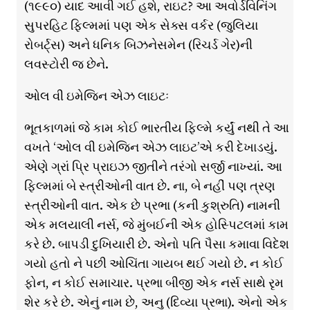
(૧૯૯૦) યાદ આવી ગઈ હશે, રાઇટ? આ અવોર્ડવિનિંગ
સુપરહિટ ફિલ્મમાં પણ એક સેક્સ વર્કર (જુલિયા
રોબર્ટ્સ) અને ધનિક બિઝનેસમેન (રિચર્ડ ગેર)ની
લવસ્ટોરી જ છેને.
ઓલ વી ઇમેજિન એઝ લાઇટઃ
ભૂતકાળમાં જે કામ કોઈ ભારતીય ફિલ્મે કર્યું નથી તે આ
વખતે ‘ઓલ વી ઇમેજિન એઝ લાઇટ’એ કરી દેખાડયું.
એણે ગ્રાં પ્રિ પ્રાઇઝ જીતીને તરંગો સર્જી નાખ્યાં. આ
ફિલ્મમાં બે સ્ત્રીઓની વાત છે. ના, બે નહીં પણ ત્રણ
સ્ત્રીઓની વાત. એક છે પ્રભા (કની કુશ્રુતિ) નામની
એક મલયાલી નર્સ, જે મુંબઈની એક હોસ્પિટલમાં કામ
કરે છે. બાપડી દુખિયારી છે. એનો પતિ પૈસા કમાવા વિદેશ
ગયો હતો ને પછી ઓચિંતા ગાયબ થઈ ગયો છે. ન કોઈ
ફોન, ન કોઈ સમાચાર. પ્રભા બીજી એક નર્સ સાથે રૃમ
શેર કરે છે. એનું નામ છે, અનુ (દિવ્યા પ્રભા). એનો એક