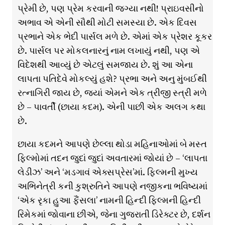
પ્રેમી છે, પણ પ્રેમ કરવાની જગ્યા નથી! પ્રાઇવસીનો
અભાવ એ એની સૌથી મોટી સમસ્યા છે. એક દિવસ
પ્રભાને એક ભેદી પાર્સલ મળે છે. એમાં એક પ્રેશર કૂકર
છે. પાર્સલ પર મોકલનારનું નામ લખાયું નથી, પણ એ
વિદેશથી આવ્યું છે એટલું સમજાય છે. શું આ એના
લાપતા પતિદેવે મોકલ્યું હશે? પ્રભા અને અનુ મુંબઈથી
રત્નાગિરી જાય છે, જ્યાં એમને એક ત્રીજી સ્ત્રી મળે
છે – પાવર્તી (છાયા કદમ). એની પાછી એક અલગ કથા
છે.
છાયા કદમને આપણે છેલ્લા થોડા મહિનાઓમાં બે મસ્ત
ફિલ્મોમાં તદન જુદાં જુદાં અવતારમાં જોયાં છે – ‘લાપતા
લેડીઝ’ અને ‘મડગાવં એક્સપ્રેસ’માં. ફિલ્મની મુખ્ય
અભિનેત્રી કની કુશ્રુતિને આપણે નજીકના ભવિષ્યમાં
‘એક રૃકા હુઆ ફૈંસલા’ નામની હિન્દી ફિલ્મની હિન્દી
રિમેકમાં જોવાના છીએ, જેના ગુજરાતી ડિરેક્ટર છે, દર્શન