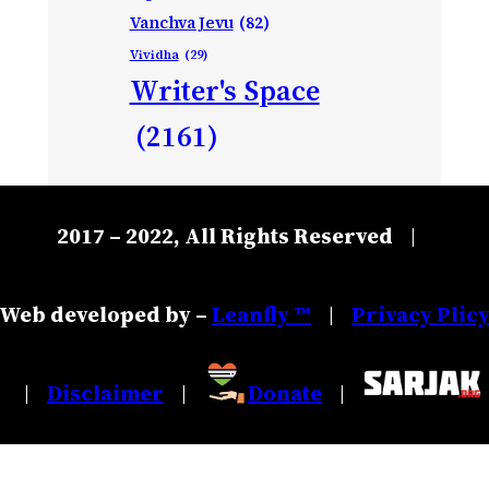
Vanchva Jevu
(82)
Vividha
(29)
Writer's Space
(2161)
2017 – 2022, All Rights Reserved
|
Web developed by –
Leanfly ™
Privacy Plic
|
Disclaimer
Donate
|
|
|