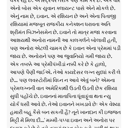
વર્કર રહે છે. એ સ્ટ્રિપર તરીકે પણ કામ કરે છે. એક વાર
એનો બોસ એક યુવાન ક્લાયન્ટ પાસે એને મોકલે છે.
એનું નામ છે, ઇવાન. એ રશિયન છે અને એના પિતાજી
રશિયામાં મજબૂત રાજકીય કનેક્શન ધરાવતા અતિ
શ્રીમંત બિઝનેસમેન છે. ઇવાને તો માત્ર મજા કરવાના
આશયથી અનોરા નામની આ કાલગર્લને બોલાવી હતી,
પણ અનોરા એટલી ચામગ છે કે ઇવાન એના પ્રેમમાં પડી
જાય છે. અનોરાને પણ આ જુવાનિયો ગમી જાય છે.
એક તબક્કે આ પ્રેમીપંખીડાં નક્કી કરે છે કે હાલો,
આપણે પૈણી જઈએ. તેઓ કાયદેસર લગ્ન સુધ્ધાં કરી લે
છે… પણ લવસ્ટોરીમાં વિઘ્ન ન આવે એવું બને? એમના
પ્રેમલગ્નની વાત અમેરિકાથી ઉડતી ઉડતી છેક રશિયા
સુધી પહોંચે છે. ઇવાનનાં માતાપિતા ધૂંવાફૂંવા થતા ન્યુ
યોર્ક ધસી આવે છે. તેઓ ઇવાનને ખખડાવે છેઃ એક વેશ્યા
હમારી બહૂ કૈસે બન સકતી હૈ? તૂને ખાનદાન કી ઇજ્જત
મિટ્ટી મેં મિલા દી…’ મમ્મી-પપ્પા ઇવાન અને અનોરા પર