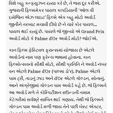
વિશે બહુ કન્ફ્યુઝન રહ્યા કરે છે, તે જરા દૂર કરીએ.
ગુજરાતી ફિલ્મમેકર પાયલ કાપડિયાની ‘ઓલ વી
ઇમેજિન એઝ લાઇટ’ ફિલ્મે એક બહુ મોટો અવોર્ડ
જીતીને તરખાટ મચાવી દીધો છે ને ચારે કોર પાયલ…
પાયલ થઈ રહ્યું છે. પાયલે જે જીત્યો એ Grand Prix
અવોર્ડ મોટો કે Palme d’Or અવોર્ડ મોટો? જોઈએ.
કાન ફિલ્મ ફેસ્ટિવલ ફ્રાન્સમાં યોજાય છે એટલે
અવોર્ડનાં નામ પણ ફ્રેન્ચ ભાષામાં હોવાના. કાન
ફિલ્મોત્સવનો સૌથી મોટો, સૌથી પ્રતિતિ ને અવોર્ડ નંબર
વન એટલે Palme d’Or (પાલ્મા ડો’ર). Palme એટલે
પામ ટ્રી, તાડનું ઝાડ અને d’Or એટલે ગોલ્ડન, સોનાનું.
આને અંગ્રેજીમાં ગોલ્ડન પામ અવોર્ડ કહે છે. જે ફિલ્મને
આ અવોર્ડ મળે તે કોમ્પિટીશન રાઉન્ડની તમામ
કેટેગરીમાં સર્વશ્રે સાબિત થઈ ગણાય. તેથી જે ફિલ્મને
ગોલ્ડન પામ અવોર્ડ મળી જાય તેને પછી બેસ્ટ એક્ટર,