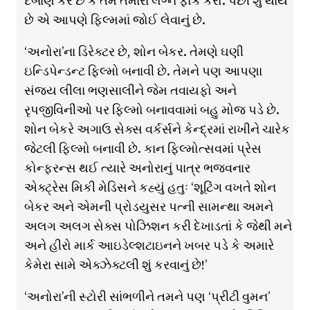
દબાણ કરે છે કે તમે તમારાં લગ્ન ફોક કરો. પછી શું થાય
છે એ આપણે ફિલ્મમાં જોઈ લેવાનું છે.
‘અનોરા’ના ડિરેક્ટર છે, શોન બેકર. તેમણે ઘણી
ઇન્ડિપેન્ડન્ટ ફિલ્મો બનાવી છે. તેમને પણ આપણા
સંજય લીલા ભણસાલીને જેમ તવાયફો અને
રૃપજીવિનીઓ પર ફિલ્મો બનાવવામાં બહુ મોજ પડે છે.
શોન બેકરે અગાઉ સેક્સ વર્કર્સને કેન્દ્રમાં રાખીને ચારેક
જેટલી ફિલ્મો બનાવી છે. કાન ફિલ્મોત્સવમાં પ્રેસ
કોન્ફરન્સ થઈ ત્યારે અનોરાનું પાત્ર ભજવનાર
એક્ટ્રેસ મિકી મેડિસને કહ્યું હતુઃ ‘શૂટિંગ વખતે શોન
બેકર અને એમની પ્રોડયુસર પત્ની સામન્થા અમને
અલગ અલગ સેક્સ પોઝિશન કરી દેખાડતાં કે જેથી મને
અને હીરો માર્ક આઇડેલ્શટાઇનને ખબર પડે કે અમારે
કેમેરા સામે એક્ઝેક્ટલી શું કરવાનું છે!’
‘અનોરા’ની સ્ટોરી સાંભળીને તમને પણ ‘પ્રીટી વુમન’