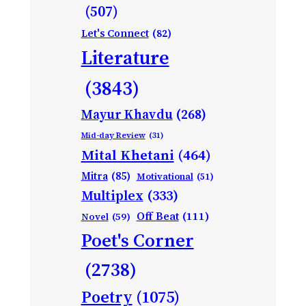
(507)
Let's Connect
(82)
Literature
(3843)
Mayur Khavdu
(268)
Mid-day Review
(31)
Mital Khetani
(464)
Mitra
(85)
Motivational
(51)
Multiplex
(333)
Off Beat
(111)
Novel
(59)
Poet's Corner
(2738)
Poetry
(1075)