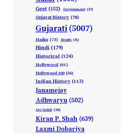
Geet
(152)
Government
(32)
Gujarat History
(78)
Gujarati
(5007)
Haiku
(73)
Health
(25)
Hindi
(179)
Historical
(124)
Hollywood
(61)
Hollywood 100
(56)
Indian History
(113)
Janamejay
Adhwaryu
(502)
Jay Gohil
(38)
Kiran P. Shah
(639)
Laxmi Dobariya