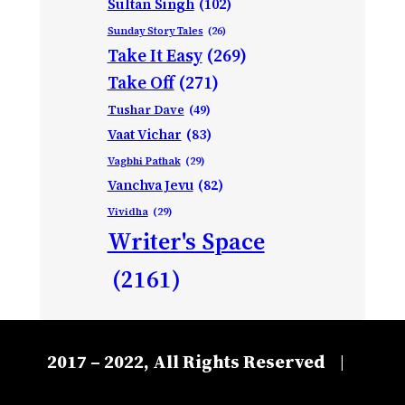
Sultan Singh
(102)
Sunday Story Tales
(26)
Take It Easy
(269)
Take Off
(271)
Tushar Dave
(49)
Vaat Vichar
(83)
Vagbhi Pathak
(29)
Vanchva Jevu
(82)
Vividha
(29)
Writer's Space
(2161)
2017 – 2022, All Rights Reserved
|