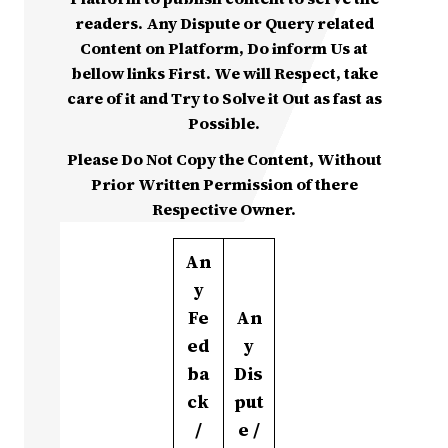
readers. Any Dispute or Query related
Content on Platform, Do inform Us at
bellow links First. We will Respect, take
care of it and Try to Solve it Out as fast as
Possible.
Please Do Not Copy the Content, Without
Prior Written Permission of there
Respective Owner.
An
y
Fe
An
ed
y
ba
Dis
ck
put
/
e /