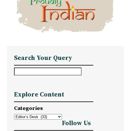
Search Your Query
S
e
a
Explore Content
r
c
Categories
h
Follow Us