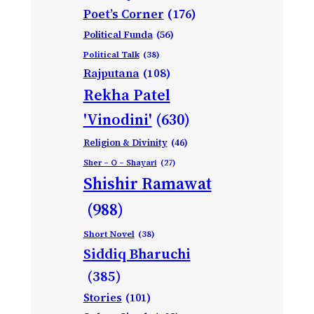
Poet’s Corner
(176)
Political Funda
(56)
Political Talk
(38)
Rajputana
(108)
Rekha Patel
'Vinodini'
(630)
Religion & Divinity
(46)
Sher – O – Shayari
(27)
Shishir Ramawat
(988)
Short Novel
(38)
Siddiq Bharuchi
(385)
Stories
(101)