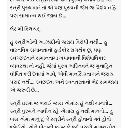
સ્ત્રી પુરુષ બને તો એ પણ પુરુષની જેમ જ વિશેષ નહિ
પણ સામાન્ય થઈ જાય છે…
લેટ મી ક્લિયર,
હું સ્ત્રીઓની આઝાદીનો જરાય વિરોધી નથી… હું
વાસ્તવિક સમાનતાનો હાર્ડકોર સમર્થક છું, પણ
સ્વચ્છંદતાને સમાનતામાં ખપાવવાની વિશેષાધિકાર
વ્યવસ્થા નો નહીં. જેમાં પુરુષ અસ્તિવને જ ગુનાહિત
ઘોષિત કરી દેવામાં આવે, એવી માનસિકતા મને જરાય
પસંદ નથી… સ્વછંદતા અને સ્વતંત્રતાનો ભેદ સમજાય
એ જરૂરી છે…
સ્ત્રી ઘરમાં જ ભરાઈ જાય એમાંય હું નથી માનતો…
સ્ત્રી પુરુષને આધીન રહે એમાંય હું નથી માનતો… હું
બસ એમાં માનું છું કે સ્ત્રીને સ્ત્રી હોવાનો ગર્વ હોવો
જોઈએ, એને પોતાની ફરજ કે કર્મ પ્રત્યે ગુમાન હોવું