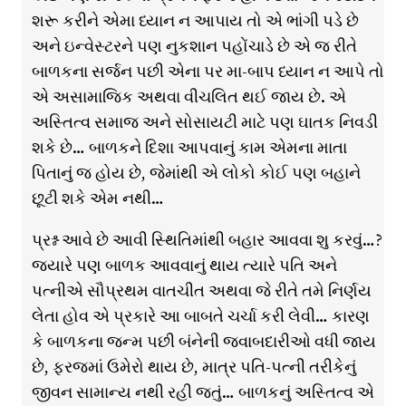
શરૂ કરીને એમા ધ્યાન ન આપાય તો એ ભાંગી પડે છે
અને ઇન્વેસ્ટરને પણ નુકશાન પહોંચાડે છે એ જ રીતે
બાળકના સર્જન પછી એના પર મા-બાપ ધ્યાન ન આપે તો
એ અસામાજિક અથવા વીચલિત થઈ જાય છે. એ
અસ્તિત્વ સમાજ અને સોસાયટી માટે પણ ઘાતક નિવડી
શકે છે… બાળકને દિશા આપવાનું કામ એમના માતા
પિતાનું જ હોય છે, જેમાંથી એ લોકો કોઈ પણ બહાને
છૂટી શકે એમ નથી…
પ્રશ્ન આવે છે આવી સ્થિતિમાંથી બહાર આવવા શુ કરવું…?
જ્યારે પણ બાળક આવવાનું થાય ત્યારે પતિ અને
પત્નીએ સૌપ્રથમ વાતચીત અથવા જે રીતે તમે નિર્ણય
લેતા હોવ એ પ્રકારે આ બાબતે ચર્ચા કરી લેવી… કારણ
કે બાળકના જન્મ પછી બંનેની જવાબદારીઓ વધી જાય
છે, ફરજમાં ઉમેરો થાય છે, માત્ર પતિ-પત્ની તરીકેનું
જીવન સામાન્ય નથી રહી જતું… બાળકનું અસ્તિત્વ એ