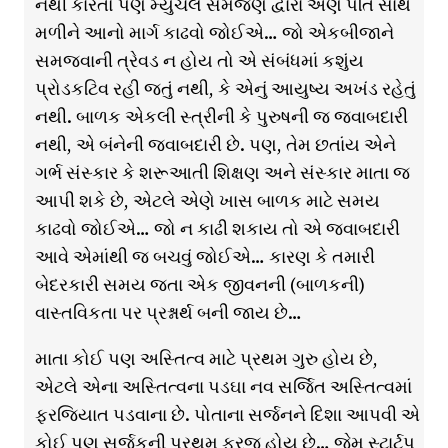
નથી કારતો પણ મ્યુચલ સમજણ દ્વારા એણે પતિ સાથે
મળીને આનો માર્ગ કાઢવો જોઈએ… જો એકબીજાને
સમજવાની ત્રેવડ ન હોય તો એ સંબંધમાં કશુંય
પ્રોડકટિવ રહી જતું નથી, કે એનું આયુષ્ય અખંડ રહેતું
નથી. બાળક એકલી સ્ત્રીની કે પુરુષની જ જવાબદારી
નથી, એ બંનેની જવાબદારી છે. પણ, તેમ છતાંય એને
ગર્ભ સંસ્કાર કે શરૂઆતી શિક્ષણ અને સંસ્કાર માતા જ
આપી શકે છે, એટલે એણે ખાસ બાળક માટે સમય
કાઢવો જોઈએ… જો ન કાઢી શકાય તો એ જવાબદારી
આવે એમાંથી જ બચવું જોઈએ… કારણ કે તમારી
બેદરકારી સમય જતા એક જીવનની (બાળકની)
વાસ્તવિકતા પર પ્રશ્નાર્થ બની જાય છે…
માતા કોઈ પણ અસ્તિત્વ માટે પ્રથમ ગુરુ હોય છે,
એટલે એના અસ્તિત્વના પડઘા નવ સર્જિત અસ્તિત્વમાં
ફરજિયાત પડવાના છે. પોતાના સર્જનને દિશા આપવી એ
કોઈ પણ સર્જકની પ્રથમ ફરજ હોય છે… જેમ સ્ટાર્ટપ