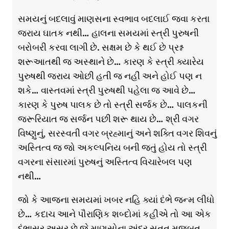
સમયનું બદલાવું માણસના સ્વભાવ બદલાઈ જવા કરતા
જરાય ઘાતક નથી… હાલના સમયમાં સ્ત્રી પુરુષની
બરોબરી કરવા લાગી છે. સક્ષમ છે કે થઈ છે પ્રશ્ન
શરૂઆતથી જ અસ્થાને છે… કારણ કે સ્ત્રી ક્યારેય
પુરુષથી જરાય ઓછી હતી જ નહીં અને હોઈ પણ ન
શકે… વાસ્તવમાં સ્ત્રી પુરુષથી પહેલા જ આવે છે…
કારણ કે પુરુષ પાલક છે તો સ્ત્રી સર્જક છે… પાલકની
જરૂરિયાત જ સર્જન પછી શરૂ થાય છે… શ્રી વગર
વિષ્ણુનું, સરસ્વતી વગર બ્રહ્માનું અને શક્તિ વગર શિવનું
અસ્તિત્વ જ જો અકલ્પનિય બની જતું હોય તો સ્ત્રી
વગરના સંસારમાં પુરુષનું અસ્તિત્વ વિચારેબલ પણ
નથી…
જો કે આજના સમયમાં ખબર નહિ ક્યાં દંભે જન્મ લીધો
છે… કદાચ આને પૌરાણિક શબ્દોમાં કહીએ તો આ એક
દંભાસુર અસુર છે જે માણસોના અંદર સતત મજબૂત