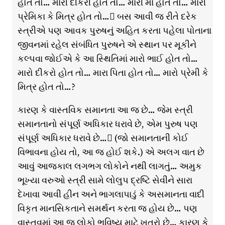
હોત તો… મારી દીકરી હોત તો… મારી મા હોત તો… મારી
પ્રેમિકા કે મિત્ર હોત તો… બસ આવી જ રીતે દરેક
સ્ત્રીએ પણ આવક પુરુષનું અહિત કરતા પહેલા પોતાના
જીવનમાં રહેલ સંબંધિત પુરુષને એ સ્થાન પર મૂકીને
કલ્પવા જોઈએ કે આ સ્થિતિમાં મારો ભાઈ હોત તો…
મારો દીકરો હોત તો… મારા પિતા હોત તો… મારો પ્રેમી કે
મિત્ર હોત તો…?
કારણ કે વાસ્તવિક સમાનતા આ જ છે… જેમ સ્ત્રી
સમાનતાનો સંપૂર્ણ અધિકાર ધરાવે છે, એમ પુરુષ પણ
સંપૂર્ણ અધિકાર ધરાવે છે… (જો સમાનતાની કોઈ
વિભાવના હોય તો, આ જ હોઈ શકે.) એ અલગ વાત છે
આવું આજકાલ લગભગ લોકોને નથી લાગતું… અમુક
ભૂખ્યા વરુઓ સ્ત્રી સામે લોલુપ દ્રષ્ટિ સેવીને સારા
દેખાવા આવી હીન અને ભાગલાપાડું કે અસમાનતા વાદી
વિકૃત માનસિકતાને સમર્થન કરતા જ હોય છે… પણ
વાસ્તવમાં આ જ લોકો ભવિષ્ય માટે ખતરો છે… કારણ કે