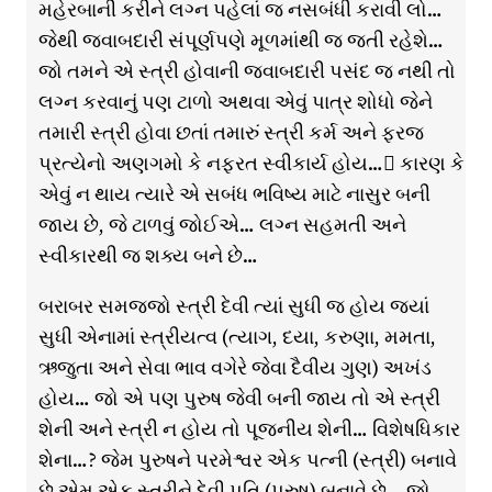
મહેરબાની કરીને લગ્ન પહેલાં જ નસબંધી કરાવી લો…
જેથી જવાબદારી સંપૂર્ણપણે મૂળમાંથી જ જતી રહેશે…
જો તમને એ સ્ત્રી હોવાની જવાબદારી પસંદ જ નથી તો
લગ્ન કરવાનું પણ ટાળો અથવા એવું પાત્ર શોધો જેને
તમારી સ્ત્રી હોવા છતાં તમારું સ્ત્રી કર્મ અને ફરજ
પ્રત્યેનો અણગમો કે નફરત સ્વીકાર્ય હોય… કારણ કે
એવું ન થાય ત્યારે એ સબંધ ભવિષ્ય માટે નાસુર બની
જાય છે, જે ટાળવું જોઈએ… લગ્ન સહમતી અને
સ્વીકારથી જ શક્ય બને છે…
બરાબર સમજજો સ્ત્રી દેવી ત્યાં સુધી જ હોય જ્યાં
સુધી એનામાં સ્ત્રીયત્વ (ત્યાગ, દયા, કરુણા, મમતા,
ઋજુતા અને સેવા ભાવ વગેરે જેવા દૈવીય ગુણ) અખંડ
હોય… જો એ પણ પુરુષ જેવી બની જાય તો એ સ્ત્રી
શેની અને સ્ત્રી ન હોય તો પૂજનીય શેની… વિશેષધિકાર
શેના…? જેમ પુરુષને પરમેશ્વર એક પત્ની (સ્ત્રી) બનાવે
છે એમ એક સ્ત્રીને દેવી પતિ (પુરુષ) બનાવે છે… જો