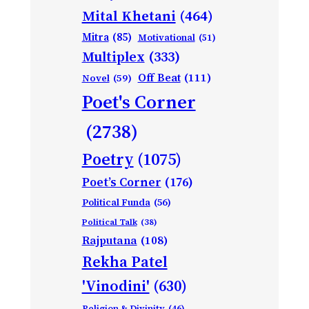
Mital Khetani
(464)
Mitra
(85)
Motivational
(51)
Multiplex
(333)
Off Beat
(111)
Novel
(59)
Poet's Corner
(2738)
Poetry
(1075)
Poet’s Corner
(176)
Political Funda
(56)
Political Talk
(38)
Rajputana
(108)
Rekha Patel
'Vinodini'
(630)
Religion & Divinity
(46)