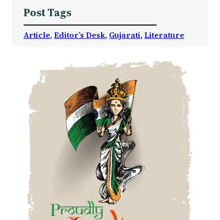
Post Tags
Article
, 
Editor’s Desk
, 
Gujarati
, 
Literature