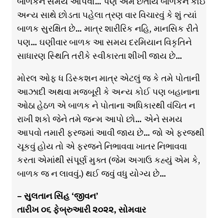
બાળકને સમય આપવો… પણ એમ છતાંય બાળકને કોઈ
અન્ય સાથે છોડતા પહેલા ત્રણ વાર વિચારવું કે શું ત્યાં
બાળક સુરક્ષિત છે… માત્ર શારીરિક નહિ, માનસિક રીતે
પણ… ઘણીવાર બાળક આ સમય દરમિયાન વિકૃતિને
સાધારણ સ્થિતિ તરીકે સ્વીકારતા શીખી જાય છે…
મોરલ ઓફ ધ ડિસ્કશન માત્ર એટલું જ કે તમે પોતાની
આઝાદી અથવા મજબૂરી કે અન્ય કોઈ પણ બહાનાના
ઓઠા હેઠળ એ બાળક ને પોતાના અધિકારથી વંચિત ન
રાખી શકો જેને તમે જન્મ આપો છો… એને સમય
આપવો તમારી ફરજમાં આવી જાય છે… જો એ ફરજથી
ચૂકવું હોય તો એ ફરજને નિભાવવા ખાતર નિભાવવા
કરતા એમાંથી સંપૂર્ણ મુક્ત (જેમ અગાઉ કહ્યું એમ કે,
બાળક જ ન લાવવું.) થઈ જવું વધુ યોગ્ય છે…
– સુલતાન સિંહ ‘જીવન’
તારીખ ૦૬ ફેબ્રુઆરી ૨૦૨૨, સોમવાર