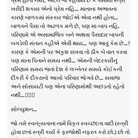
પ્રેમ હોતો નથી, એટલે જ કહેવાય છે કે પૈસાથી સ્ત્રી
ખરીદી શકાય એનો પ્રેમ નહિ… માતાના અભાવના
કારણે બાળકમાં સંસ્કાર જોઈએ એવા નથી હોતા…
બાળક્ને પૈસા તો અઢળક મળે છે, પણ મા-બાપ નહિ.
પરિણામે એ અસામાજિક બને અથવા પૈસાદાર બાપની
બગડેલી સંતાન કહીએ એવી થાય… પણ આવું કેમ છે…?
કારણ કે એમની પર અંકુશ રાખવા તો ઠીક બે વાત કરવા
પણ માતા પિતાને સમય નથી… એમની બેદરકારીનું
પરિણામ સમય જતાં દેશ કે લગ્નેતર સમયે કોઈકની
દીકરી કે દીકરાનો આખો પરિવાર ભોગવે છે… સમાજ
અને સોસાયટી પણ એના પરિણામોથી અછડતો રહેતો
નથી…
સોલ્યુશન…
જો તમે સ્વતંત્ર્યતાના નામેં વિકૃત સ્વચ્છંદતા વાદી (સ્ત્રી
હોવા છતાં સ્ત્રી કાર્ય કે ફરજોથી નફરત કરો છો.) છો તો