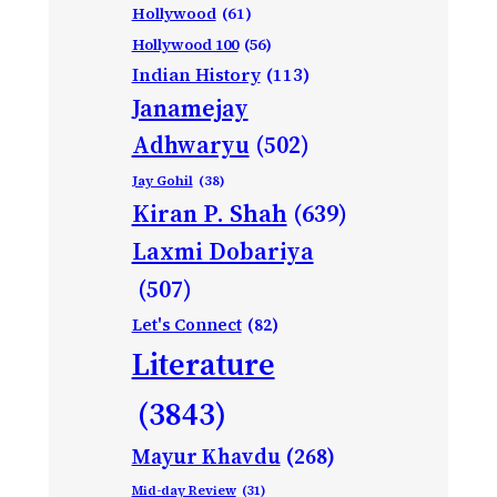
Hollywood
(61)
Hollywood 100
(56)
Indian History
(113)
Janamejay
Adhwaryu
(502)
Jay Gohil
(38)
Kiran P. Shah
(639)
Laxmi Dobariya
(507)
Let's Connect
(82)
Literature
(3843)
Mayur Khavdu
(268)
Mid-day Review
(31)