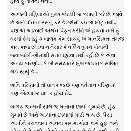
હાલ હું માંગતો નથી.)
આજની મહિલાઓ પુરુષ જેટલી જ કમાણી કરે છે, જીવે
છે અને પોતાના રસનું કરે છે. એમાં કઇ જ ખોટું નથી…
પણ એ આઝાદી અર્થને વિકૃત કરીને એ હકના નામેં હું
ઘરમાં કેમ રહું કે બાળક કેમ સાચવું એ માનસિકતા તેમજ
કામ કાજ છોડવા ન તૈયાર કે વર્કિંગ વુમન પોતાની
જવાબદારીઓમાંથી સતત છૂટવા મથી રહી છે કે એવા
અન્ય કારણો… કે જે સમયાંતરે ખુબ જ ઘાતક સાબિત
થઈ રહ્યું છે…
ભાવિ પરિણામો તો ઘાતક જ છે પણ વર્તમાન પરિણામો
પણ એટલા જ ઘાતક હોય છે…
બાળક જન્મની સાથે જ માતાનો છાયો ગુમાવે છે, હૂંફ
ગુમાવે છે અને આયાના છાયામાં મોટો થાય છે. પૈસા
આપીને કરાવવામાં આવતા કામમાં મોટા ભાગે હૂંફ અને