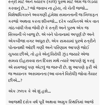
સ્ત્રી માટે અને ક્યારેક (કાલે) પુરુષ માટે એમ જ લડયા
કરવાનું છે…? જો જવાબ ના હોય, તો ચેતી જજો…
વિશેષાધિકારને અવગણી હંમેશા સમાનતાની જ ખિલાફત
કરજો અથવા કરતા શીખજો… દરેક વ્યક્તિએ એક વાત
ગાંઠ બાંધી લેવા જેવી છે કે સ્ત્રી અને પુરુષ એક જ
સિક્કાની બે બાજુ છે. એ બંને પોતાનામાં અપૂર્ણ છે અને
એકબીજા વગર અધૂરા છે. એક સમયમાં પુરુષે સ્ત્રીને
પોતાનાથી ઓછી ગણી અને પરિણામ આપણે જોઈ
ચુક્યા છીએ, તો હવે એનું વિરોધી ઝુંડ જ્યારે એજ
સમય દોહરાવવા રાત દિવસ મથે ત્યારે આપણે શું કરવું
એ સમજવું પણ એટલું જ જરૂરી છે. શુ આપણે ફરી એ
જ ભયાનક અસમાનતા (આ વખતે વિરોધી) જોવા તૈયાર
છીએ…?
એક ઝલક કે એ શું હશે…
આજથી દસેક વર્ષ પૂર્વે અથવા અમુક સ્થિતિમાં આજે