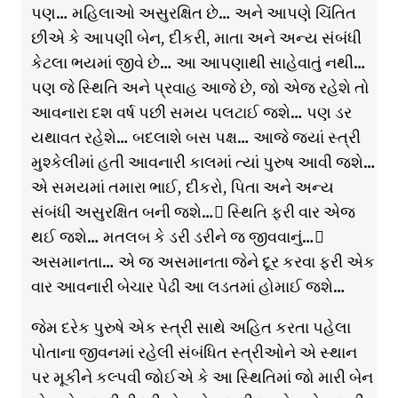
પણ… મહિલાઓ અસુરક્ષિત છે… અને આપણે ચિંતિત
છીએ કે આપણી બેન, દીકરી, માતા અને અન્ય સંબંધી
કેટલા ભયમાં જીવે છે… આ આપણાથી સાહેવાતું નથી…
પણ જે સ્થિતિ અને પ્રવાહ આજે છે, જો એજ રહેશે તો
આવનારા દશ વર્ષ પછી સમય પલટાઈ જશે… પણ ડર
યથાવત રહેશે… બદલાશે બસ પક્ષ… આજે જ્યાં સ્ત્રી
મુશ્કેલીમાં હતી આવનારી કાલમાં ત્યાં પુરુષ આવી જશે…
એ સમયમાં તમારા ભાઈ, દીકરો, પિતા અને અન્ય
સંબંધી અસુરક્ષિત બની જશે… સ્થિતિ ફરી વાર એજ
થઈ જશે… મતલબ કે ડરી ડરીને જ જીવવાનું…
અસમાનતા… એ જ અસમાનતા જેને દૂર કરવા ફરી એક
વાર આવનારી બેચાર પેઢી આ લડતમાં હોમાઈ જશે…
જેમ દરેક પુરુષે એક સ્ત્રી સાથે અહિત કરતા પહેલા
પોતાના જીવનમાં રહેલી સંબંધિત સ્ત્રીઓને એ સ્થાન
પર મૂકીને કલ્પવી જોઈએ કે આ સ્થિતિમાં જો મારી બેન