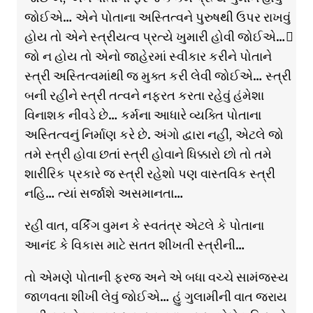
જોઈએ… એને પોતાના અસ્તિત્વને પુરુષથી ઉપર રાખવું
હોય તો એને સ્ત્રીયત્વ પ્રત્યે ખુમારી હોવી જોઈએ…
જો ન હોય તો એનો જાહેરમાં સ્વીકાર કરીને પોતાને
સ્ત્રી અસ્તિત્વમાંથી જ મુક્ત કરી લેવી જોઈએ… સ્ત્રી
બની રહીને સ્ત્રી તત્વને નફરત કરતા રહેવું હંમેશા
વિનાશક નીવડે છે… કર્મના આધારે વ્યક્તિ પોતાના
અસ્તિત્વનું નિર્માણ કરે છે. અંગો દ્વારા નહીં, એટલે જો
તમે સ્ત્રી હોવા છતાં સ્ત્રી હોવાને ધિક્કારો છો તો તમે
શારીરિક પ્રકારે જ સ્ત્રી રહેશો પણ વાસ્તવિક સ્ત્રી
નહિ… ત્યાં સર્જાશે અસમાનતા…
રહી વાત, વર્કિંગ વુમન કે સ્વતંત્ર એટલે કે પોતાના
આનંદ કે વિકાસ માટે સતત શીખતી સ્ત્રીની…
તો એમણે પોતાની ફરજ અને એ બધા વચ્ચે સામંજસ્ય
જાળવતા શીખી લેવું જોઈએ… હું ગુલામીની વાત જરાય