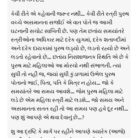
કેવી રીતે એ કહેવાની જરૂર નથી… કેવી રીતે સ્ત્રી પુરુષ
વચ્ચે અસમાનતા સર્જાઈ એ વાત પોતે જ આખી
ઘટનાની સચોટ સાબિતી છે. પણ તેમ છતાંય સમયાંતરે
સ્ત્રીઓના અધિકાર માટે દરેક યુગમાં, દરેક શતાબ્દીમાં
અને દરેક દાયકામાં પુરુષ લડ્યો છે, લડતો રહ્યો છે અને
લડતો રહેવાનો છે… છતાંય નિરાશાજનક સ્થિતિ એ છે કે
પુરુષ માટે મહિલાઓ આ મોરચો નથી સંભાળતી. ત્યાં
સુધી તો નહીં જ, જ્યાં સુધી કુંડાળામાં ઉભેલ પુરુષ
પોતાનો ભાઈ, પિતા, પતિ કે મિત્ર ન હોય… જો કે
સમયાંતરે આ સમય આવશે… જેમ પુરુષ મહિલા માટે
લડે છે એમ મહિલા સ્ત્રી માટે લડશે… જો સમય અને
અસમાનતા સતત રહી તો આ સમય પણ હવે દૂર નથી…
પણ શું આપણે એ થવા દેવાનું છે…?
શુ આ દ્રષ્ટિ કે માર્ગ પર રહીને આપણે ક્યારેક (આજે)