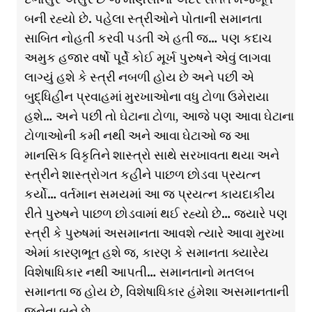
બની રહ્યો છે. પહેલા સ્ત્રીઓને પોતાની સમાનતા
સાબિત નોહતી કરવી પડતી એ હતી જ… પણ કદાચ
અમુક હજાર વર્ષો પૂર્વે કોઈ મૂર્ખ પુરુષને એવું લાગવા
લાગ્યું હશે કે સ્ત્રી નબળી હોય છે અને પછી એ
બુદ્ધિહીન પ્રવાહમાં મુરખાઓના વધુ ટોળા ઉમેરાયા
હશે… અને પછી તો ઘેટાના ટોળા, આજે પણ આવા ઘેટાના
ટોળાઓની કમી નથી અને આવા ઘેટાઓ જ આ
માનસિક વિકૃતિને શાસ્ત્રો સાથે સરખાવતા થયા અને
સ્ત્રીને શાસ્ત્રોગત કહીને પાછળ છોડવા પ્રયત્ન
કર્યો… વર્તમાન સમયમાં આ જ પ્રયત્ન કાયદાકીય
રીતે પુરુષને પાછળ છોડવામાં થઈ રહ્યો છે… જ્યારે પણ
સ્ત્રી કે પુરુષમાં અસમાનતા આવશે ત્યારે આવા મુરખા
એમાં કારણભૂત હશે જ, કારણ કે સમાનતા ક્યારેય
વિશેષાધિકાર નથી આપતી… સમાનતાનો મતલબ
સમાનતા જ હોય છે, વિશેષાધિકાર હંમેશા અસમાનતાની
જનેતા બને છે…