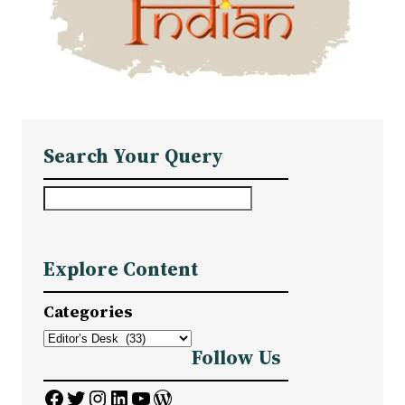
Search Your Query
S
e
a
Explore Content
r
c
Categories
h
Follow Us
Facebook
Twitter
Instagram
LinkedIn
YouTube
WordPress