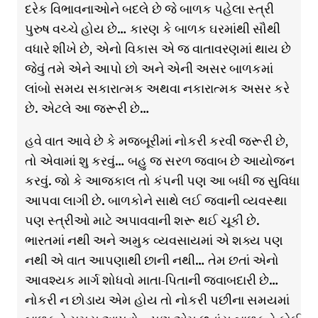
દરેક વિભાવનાઓને બદલે છે જે બાળક પહેલા સ્ત્રી
પુરુષ વચ્ચે હોય છે… કારણ કે બાળક ઘરમાંથી સૌથી
વધારે શીખે છે, એનો વિકાસ એ જ વાતાવરણમાં થાય છે
જેવું તમે એને આપો છો અને એની અસર બાળકમાં
લાંબો સમય સકારાત્મક અથવા નકારાત્મક અસર કરે
છે. એટલે આ જરૂરી છે…
હવે વાત આવે છે કે મજબૂરીમાં નોકરી કરવી જરૂરી છે,
તો એવામાં શુ કરવું… બહુ જ સરળ જવાબ છે આયોજન
કરવું. જો કે આજકાલ તો કંપની પણ આ બધી જ સુવિધા
આપવા લાગી છે. બાળકોને સાથે લઈ જવાની વ્યવસ્થા
પણ સ્ત્રીઓ માટે અપાવવાની શરૂ થઈ ચૂકી છે.
ભારતમાં નથી અને અમુક વ્યવસાયમાં એ શક્ય પણ
નથી એ વાત આપણાથી છાની નથી… તેમ છતાં એનો
આવશ્યક માર્ગ શોધવો માતા-પિતાની જવાબદારી છે…
નોકરી ન છોડાય એમ હોય તો નોકરી પછીના સમયમાં