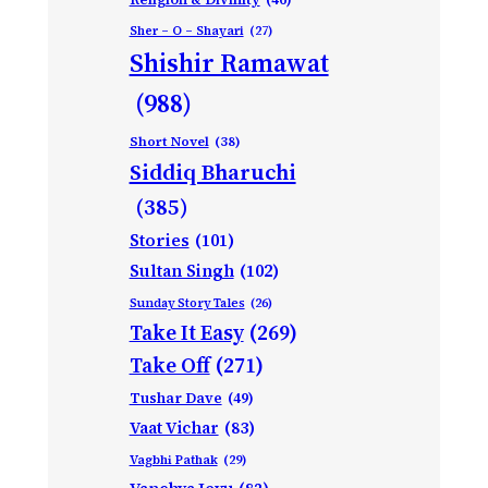
Sher – O – Shayari
(27)
Shishir Ramawat
(988)
Short Novel
(38)
Siddiq Bharuchi
(385)
Stories
(101)
Sultan Singh
(102)
Sunday Story Tales
(26)
Take It Easy
(269)
Take Off
(271)
Tushar Dave
(49)
Vaat Vichar
(83)
Vagbhi Pathak
(29)