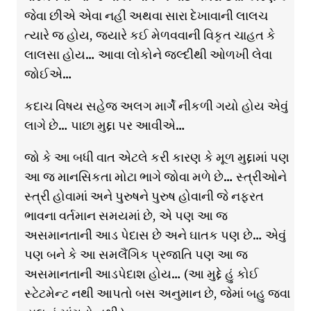
જેવા છીએ એવા નહીં અથવા સારા દેખાવાની લાલચ
ત્યારે જ હોય, જ્યારે કઈ મેળવવાની વિકૃત ચાહત કે
લાલસા હોય… આવા લોકોને જલ્દીથી ઓળખી લેવા
જોઈએ…
કદાચ વિષય સહેજ અલગ માર્ગે નીકળી ગયો હોય એવું
લાગે છે… પાછા મુદ્દા પર આવીએ…
જો કે આ બધી વાત એટલે કરી કારણ કે મૂળ મુદ્દામાં પણ
આ જ માનસિકતા મોટા ભાગે જોવા મળે છે… સ્ત્રીઓને
સ્ત્રી હોવામાં અને પુરુષને પુરુષ હોવાની જે નફરત
ભાવના વર્તમાન સમયમાં છે, એ પણ આ જ
અસમાનતાની આડ પેદાસ છે અને ઘાતક પણ છે… એવું
પણ બને કે આ સમલૈંગિક પ્રજાતિ પણ આ જ
અસમાનતાની આડપેદાશ હોય… (આ મુદ્દે હું કોઈ
સ્ટેટમેન્ટ નથી આપતો બસ અનુમાન છે, જેમાં બહુ જવા