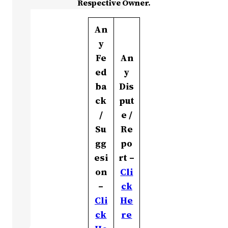
Respective Owner.
An
y
Fe
An
ed
y
ba
Dis
ck
put
/
e /
Su
Re
gg
po
esi
rt –
on
Cli
–
ck
Cli
He
ck
re