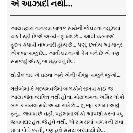
એ આઝાદી નથી…
આયા દ્વારા નાનકડા બાળક સાથેની જે ઘટના ન્યૂઝમાં
ચાલી રહી છે એ અત્યંત દુઃખદ છે… આવી ઘટનાઓ
હૃદય કંપાવી નાખનારી હોય છે… પણ, છતાંય આ માત્ર
એક જ બાજુ છે… આવી ઘટનાઓ કેમ બને છે એ પણ
સમજવું એટલું જ મહત્વનું છે…
થોડીક વાર એ ઘટના અને એની બીજી બાજુને જુઓ…
ગરીબોમાં કે મધ્યમવર્ગમાં બાળકોને રાખવા કોઈ જ
આયા જેવા વ્યક્તિ નથી હોતા. મોટાભાગના અમિર લોકો
બાળક રાખવા માટે આયા રાખે છે… શુ ભૂતકાળમાં આવું
હતું… જવાબ છે નહીં, પહેલાના લોકો આપણાં કરતા વધુ
જવાબદાર હતા જે હવે નથી. એ સમયમાં બાળકની સેવા
માતા પોતે કરતી, પણ હવે સમય બદલાયો છે…