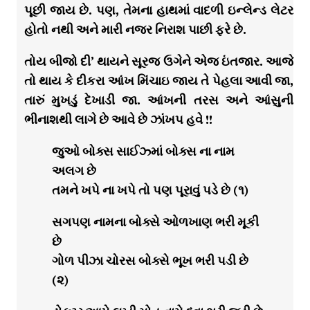
પૂછી જાય છે. પણ, તેમના હાથમાં વાદળી ઇન્લેન્ડ લેટર
હોતો નથી અને મારી નજર નિરાશ પાછી ફરે છે.
તોય બીજો દી’ થાયને સૂરજ ઉગેને એજ ઇંતજાર. આજે
તો થાય કે દીકરા આંખ મિંચાઇ જાય તે પેહલા આવી જા,
તારું મુખડું દેખાડી જા. આંખની તરસ અને આંસુની
ભીનાશથી લાગે છે આવે છે ઝાંખપ હવે !!
જુઓ બોક્સ સાઈઝ્માં બોક્સ ના નામ
અલગ છે
તમને ખપે ના ખપે તો પણ પૂરાવું પડે છે (૧)
સગપણ નામના બોક્સે ઓળખાણ ભરી મૂકી
છે
ગોળ પીઝા ચોરસ બોક્સે ભૂખ ભરી પડી છે
(૨)