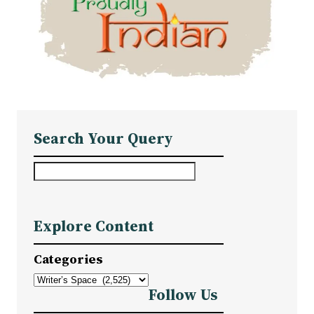
Search Your Query
S
e
a
Explore Content
r
c
Categories
h
Follow Us