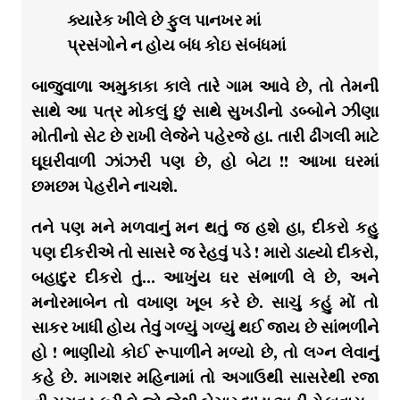
ક્યારેક ખીલે છે ફુલ પાનખર માં
પ્રસંગોને ન હોય બંધ કોઇ સંબંધમાં
બાજુવાળા અમુકાકા કાલે તારે ગામ આવે છે, તો તેમની
સાથે આ પત્ર મોકલું છું સાથે સુખડીનો ડબ્બોને ઝીણા
મોતીનો સેટ છે રાખી લેજેને પહેરજે હા. તારી ઢીંગલી માટે
ઘૂઘરીવાળી ઝાંઝરી પણ છે, હો બેટા !! આખા ઘરમાં
છમછમ પેહરીને નાચશે.
તને પણ મને મળવાનું મન થતું જ હશે હા, દીકરો કહુ
પણ દીકરીએ તો સાસરે જ રેહવું પડે ! મારો ડાહ્યો દીકરો,
બહાદુર દીકરો તું… આખુંય ઘર સંભાળી લે છે, અને
મનોરમાબેન તો વખાણ ખૂબ કરે છે. સાચું કહું મોં તો
સાકર ખાધી હોય તેવું ગળ્યું ગળ્યું થઈ જાય છે સાંભળીને
હો ! ભાણીયો કોઈ રૂપાળીને મળ્યો છે, તો લગ્ન લેવાનું
કહે છે. માગશર મહિનામાં તો અગાઉથી સાસરેથી રજા