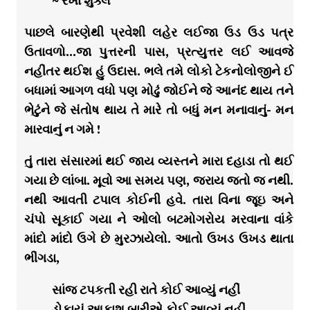
~ રેખા શુક્લ
પાછલે બારણેથી પ્રવેશી લહેર લઈજા ઉડ ઉડ પત્ર
ઉતાવળો…જા પુત્તરની પાસ, પ્રત્યુત્તર લઈ આવજે
નહીંતર થઈશ હું ઉદાસ. ભલે તમે લોકો ટેકનોલોજીને ઈ
બધામાં આગળ વધો પણ મોઢું જોઈને જે આનંદ થાય તને
ભેટુંને જે સંતોષ થાય તે મારે તો બધું મન મનાવાનું- મન
મારવાનું ન ગમે !
તું તારા સંસારમાં થઈ જાય વ્યસ્તને મારા દહાડા તો થઈ
ગયા છે લાંબા. મૂવો આ સમય પણ, જરાય જતો જ નથી.
નથી આવતી ટપાલ કોઈની હવે. તારા વિના જૂઇ અને
ચંપો સૂકાઈ ગયા ને ઓલો બટમોગરોય મરવાના વાંકે
માંદો માંદો ઉગે છે મુરઝાયેલો. આતો ઉખડ ઉખડ થાતા
ભીંગડા,
સાંજ ટપકતી રહી રાતે કોઈ આવ્યું નહીં
ડોકાયું આકાશ બારીએ કોઈ આવ્યું નહીં