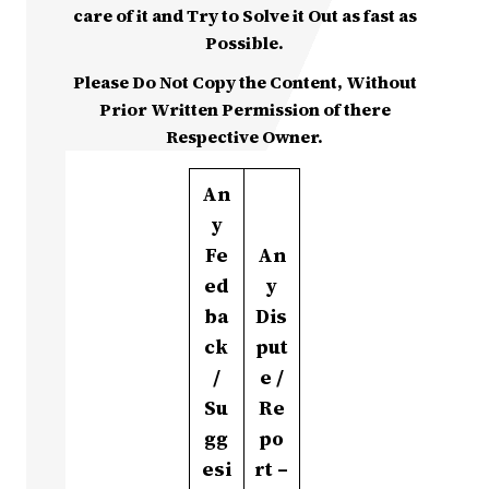
care of it and Try to Solve it Out as fast as
Possible.
Please Do Not Copy the Content, Without
Prior Written Permission of there
Respective Owner.
An
y
Fe
An
ed
y
ba
Dis
ck
put
/
e /
Su
Re
gg
po
esi
rt –