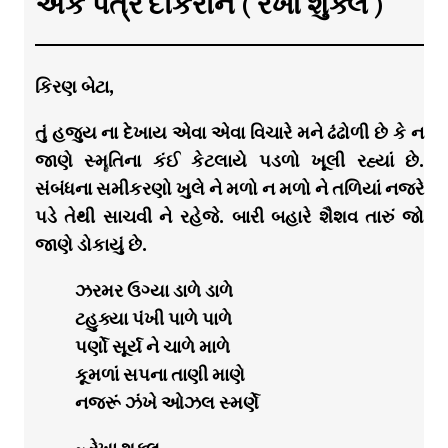
એક પત્ર દીકરીને ( રેખા શુક્લ )
કિરણ બેટા,
તું હજુય ના દેખાય એવા એવા વિચારે મને ઢંઢોળી છે કે ન
જાણે સ્મૄતિના કંઈ કેટલાયે પડળો ખૂલી રહ્યાં છે.
સંબંધના સમીકરણો ખુલે ને મળો ન મળો ને તળિયાં નજરે
પડે તેથી સાચવી ને રહેજે. બારી બહારે શૈશવ તારું જો
જાણે ડોકાયું છે.
ઝરમર ઉગ્યા ડાળે ડાળે
ટહુક્યા પંખી પાળે પાળે
પર્ણો સૂર્ય ને ચાળે માળે
કૂમળાં સપના તાણી માણે
નજરૂં ઝંખે ઓઝલ સ્મર્ણે