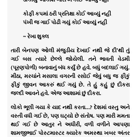
કોફી કપમાં ઠરી પ્રતિક્ષા કોઈ આવ્યું નહીં
પંખી જ ગાઈ પોઢી ગયું કોઈ આવ્યું નહીં
~ રેખા શુક્લ
તારી બેનપણ ઓલી મંજુડીય દેખાઈ નથી જે દી’થી તું
ગઈ બસ ત્યારે છેલ્લે જોયેલી. તને ભાવતી વેડમી
(પૂરણપોળી) બનાવાનું બંધ કર્યું છે હવે. બધું બદલાઈ ગયું.
મીઠા, મરચાંને મસાલા વગરની રસોઈ જેવું બધુ જ ફીકું
ફીકું જીવન આકરું થઈ ગયું છે. તે હું કહું છું દીકરા
જલ્દી આવને હવે. એજ આશામાં છું દીકરા.
લોકો ભૂલી ગયા કે યાદ નથી કરતા…? દેશમાં વસ્તુ અને
વસ્તી વધી ગઈ છે, પણ ઘટ્યો છે સંતોષ. પણ મારી મમતા
થઈ ગઈ છે આતુર ને અધીરી, વળી વળીને આપણા
શામજીભાઈ પોસ્ટમાસ્ટર ક્યારેક અમસ્થા ખબર અંતર