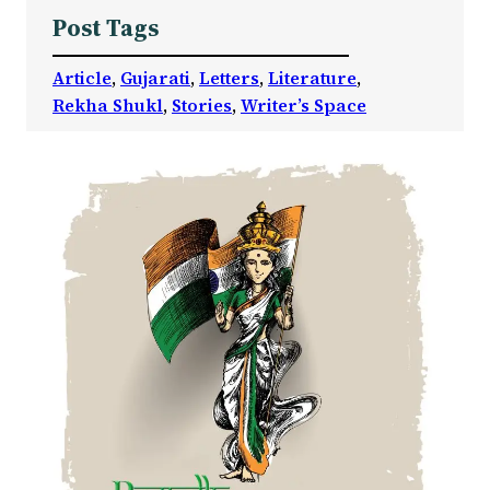
Post Tags
Article
, 
Gujarati
, 
Letters
, 
Literature
, 
Rekha Shukl
, 
Stories
, 
Writer’s Space