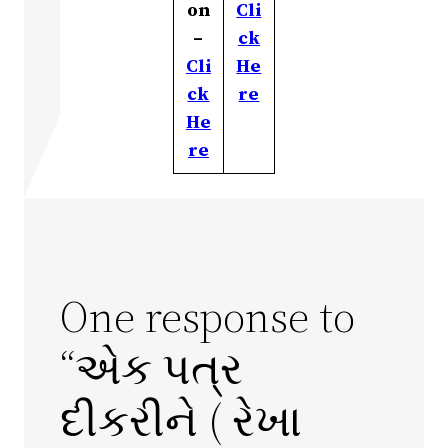
on
Cli
–
ck
Cli
He
ck
re
He
re
One response to
“એક પત્ર
દીકરીને ( રેખા