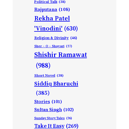
Political Talk
(38)
Rajputana
(108)
Rekha Patel
'Vinodini'
(630)
Religion & Divinity
(46)
Sher – O – Shayari
(27)
Shishir Ramawat
(988)
Short Novel
(38)
Siddiq Bharuchi
(385)
Stories
(101)
Sultan Singh
(102)
Sunday Story Tales
(26)
Take It Easy
(269)