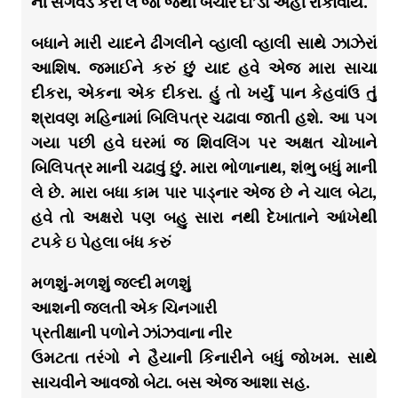
ની સગવડ કરી લે જો જેથી બેચાર દા’ડા અહીં રોકાવાય.
બધાને મારી યાદને ઢીંગલીને વ્હાલી વ્હાલી સાથે ઝાઝેરાં
આશિષ. જમાઈને કરું છું યાદ હવે એજ મારા સાચા
દીકરા, એકના એક દીકરા. હું તો ખર્યું પાન કેહવાંઉ તું
શ્રાવણ મહિનામાં બિલિપત્ર ચઢાવા જાતી હશે. આ પગ
ગયા પછી હવે ઘરમાં જ શિવલિંગ પર અક્ષત ચોખાને
બિલિપત્ર માની ચઢાવું છું. મારા ભોળાનાથ, શંભુ બધું માની
લે છે. મારા બધા કામ પાર પાડ્નાર એજ છે ને ચાલ બેટા,
હવે તો અક્ષરો પણ બહુ સારા નથી દેખાતાને આંખેથી
ટપકે ઇ પેહલા બંધ કરું
મળશું-મળશું જલ્દી મળશું
આશની જલતી એક ચિનગારી
પ્રતીક્ષાની પળોને ઝાંઝવાના નીર
ઉમટતા તરંગો ને હૈયાની કિનારીને બધું જોખમ. સાથે
સાચવીને આવજો બેટા. બસ એજ આશા સહ.