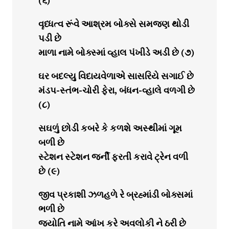
(૬)
વૄધ્ધત્વ રૂંવે આશ્રમ બોક્સે સમજણ થોડી
પડી છે
માળા નામે બોક્સ્માં વ્હાલ પંખીડે અડી છે (૭)
ઘર બદલ્યુ વિદાયવેળાએ સાસરિયે સગાઈ છે
મંડપ-સ્તંભ-ચોરી ફેરા, બંધન-વ્હાલે વળગી છે
(૮)
સઘળું છોડી કબરે કે કળશે અસ્થીમાં ગૂમ
બળી છે
સ્ટેશન સ્ટેશન જર્ની ફરતી કરાવે ટ્રેન વળી
છે (૯)
જીવ પ્રકાશી ઝળહળે રે બ્રહ્માંડી બોક્સમાં
ભળી છે
જ્યોતિ નામે આંખ કરે અવલોકી ને ઠરી છે