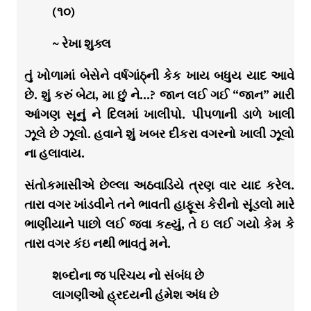
(૧૦)
~ રેખા શુક્લ
તું ખોળામાં બેસેને વર્ષગાંઠ્ની કેક ખાય બધુય યાદ આવે
છે. શું કરું બેટા, મા છું ને…? જાન લઈ ગઈ “જાન” મારી
આંગણ સૂનું ને દિલમાં ખાલીપો. પીપળાની ડાળે ખાલી
ઝૂલે છે ઝૂલો. હવાને શું ખબર દીકરા વગરનો ખાલી ઝૂલો
ના હલાવાય.
સંતોકમાસીએ છેલ્લા અઠવાડિયે ત્રણ વાર યાદ કરેલ.
તારા વગર ખાંડવીને તને ભાવતી હાફૂસ કેરીનો સૂંડલો મારે
ભાણીયાને પાછો લઈ જવા કહ્યું, તે ઇ લઈ ગયો કેમ કે
તારા વગર કંઇ નથી ભાવતું મને.
શબ્દોના જ પરિચય નો સંબંધ છે
લાગણીઓ હ્રદયની હંમેશ અંધ છે