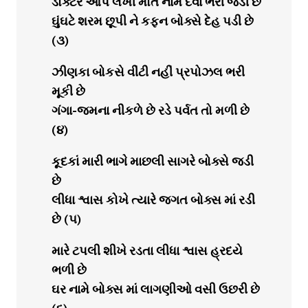
ડોક્ટર આપે લખી મોત નામે દવા ભરી જડી છે
ઘુંઘટે શરમ છૂપી ને કફન બોક્સે દેહ પડી છે
(૩)
ઝીણકા બોકસે વીંટી નહીં પ્રપોઝલ ભરી
મૂકી છે
ગંગા-જમના નીકળે છે રડે પર્વત તો મળી છે
(૪)
કૂદકાં મારી ભાગે માછલી સાગરે બોક્સે જડી
છે
લીધા શ્વાસ કોખે ત્યારે જગત બોક્સ માં રડી
છે (૫)
મારે ટપલી શીખે રડતા લીધા શ્વાસ હ્રદયે
ભળી છે
ઘર નામે બોક્સ માં લાગણીઓ વસી ઉછરી છે