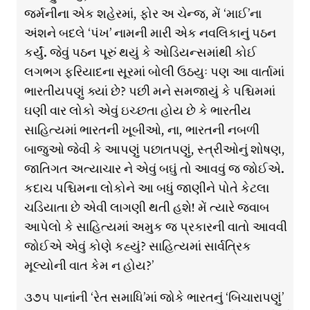
જર્મનીના એક શહેરમાં, ફોર અ ચેન્જ, મેં ‘માઈ’ના
અંશને બદલે ‘પંખ’ નામની મારી એક નવલિકાનું પઠન
કર્યું. જેવું પઠન પૂરું થયું કે ઓડિયન્સમાંથી કોઈ
લગભગ ફરિયાદના સૂરમાં બોલી ઉઠયુઃ પણ આ વાર્તામાં
ભારતીયપણું ક્યાં છે? પછી મને સમજાયું કે પશ્ચિમમાં
ઘણી વાર લોકો એવું ઇચ્છતા હોય છે કે ભારતીય
સાહિત્યમાં ભારતની ખૂબીઓ, ના, ભારતની નબળી
બાજુઓ જેવી કે આપણું પછાતપણું, સ્ત્રીઓનું શોષણ,
જાતિગત અત્યાચાર ને એવું બઘું તો આવવું જ જોઈએ.
કદાચ પશ્ચિમના લોકોને આ બધું જાણીને પોતે કેટલા
ચડિયાતા છે એવી લાગણી થતી હશે! મેં ત્યારે જવાબ
આપેલો કે સાહિત્યમાં અમુક જ પ્રકારની વાતો આવવી
જોઈએ એવું કોણે કહ્યું? સાહિત્યમાં સાર્વત્રિક
મૂલ્યોની વાત કેમ ન હોય?’
૩૭૫ પાનાંની ‘રેત સમાધિ’માં જોકે ભારતનું ‘બિચારાપણું’