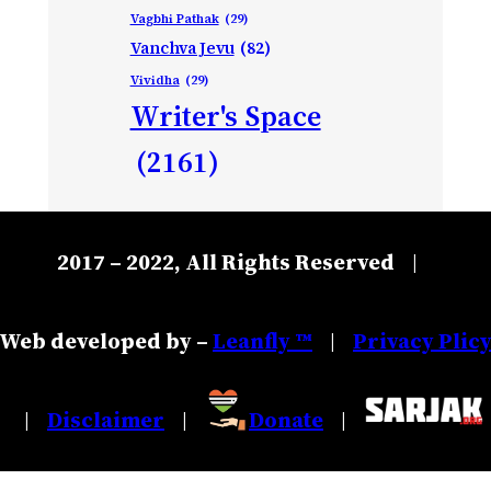
Vagbhi Pathak
(29)
Vanchva Jevu
(82)
Vividha
(29)
Writer's Space
(2161)
2017 – 2022, All Rights Reserved
|
Web developed by –
Leanfly ™
Privacy Plic
|
Disclaimer
Donate
|
|
|