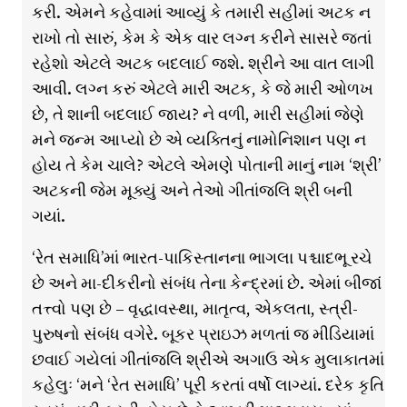
કરી. એમને કહેવામાં આવ્યું કે તમારી સહીમાં અટક ન
રાખો તો સારું, કેમ કે એક વાર લગ્ન કરીને સાસરે જતાં
રહેશો એટલે અટક બદલાઈ જશે. શ્રીને આ વાત લાગી
આવી. લગ્ન કરું એટલે મારી અટક, કે જે મારી ઓળખ
છે, તે શાની બદલાઈ જાય? ને વળી, મારી સહીમાં જેણે
મને જન્મ આપ્યો છે એ વ્યક્તિનું નામોનિશાન પણ ન
હોય તે કેમ ચાલે? એટલે એમણે પોતાની માનું નામ ‘શ્રી’
અટકની જેમ મૂક્યું અને તેઓ ગીતાંજલિ શ્રી બની
ગયાં.
‘રેત સમાધિ’માં ભારત-પાકિસ્તાનના ભાગલા પશ્ચાદભૂ રચે
છે અને મા-દીકરીનો સંબંધ તેના કેન્દ્રમાં છે. એમાં બીજાં
તત્ત્વો પણ છે – વૃદ્ધાવસ્થા, માતૃત્વ, એકલતા, સ્ત્રી-
પુરુષનો સંબંધ વગેરે. બૂકર પ્રાઇઝ મળતાં જ મીડિયામાં
છવાઈ ગયેલાં ગીતાંજલિ શ્રીએ અગાઉ એક મુલાકાતમાં
કહેલુઃ ‘મને ‘રેત સમાધિ’ પૂરી કરતાં વર્ષો લાગ્યાં. દરેક કૃતિ