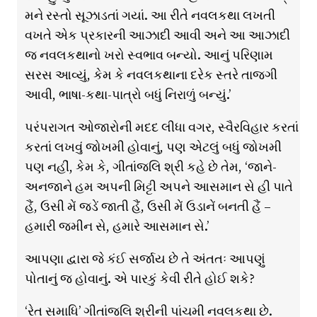
મને રસ્તો સૂઝાડતાં ગયાં. આ રીતે નવલકથા લખતી
વખતે એક પ્રકારની આઝાદી આવી અને આ આઝાદી
જ નવલકથાનો ખરો સ્વભાવ બન્યો. આનું પરિણામ
સરસ આવ્યું, કેમ કે નવલકથાના દરેક સ્તરે તાજગી
આવી, ભાષા-કથા-પાત્રો બધું નિરાળું બન્યું.’
પરંપરાગત ઓજારોની મદદ લીધા વગર, સ્વૈરવિહાર કરતાં
કરતાં લખવું જોખમી હોવાનું, પણ એટલું બધું જોખમી
પણ નહીં, કેમ કે, ગીતાંજલિ શ્રી કહે છે તેમ, ‘જાને-
અનજાને હમ અપની મિટ્ટી અપને આસમાન સે હી પાતે
હૈં, ઉસી મેં જડેં જાતી હૈં, ઉસી મેં ઉડાનેં બનતી હૈં –
હમારી જમીન સે, હમારે આસમાન સે.’
આપણા દ્વારા જે કંઈ સર્જાય છે તે અંતતઃ આપણું
પોતાનું જ હોવાનું. એ પારકું કેવી રીતે હોઈ શકે?
‘રેત સમાધિ’ ગીતાંજલિ શ્રીની પાંચમી નવલકથા છે.