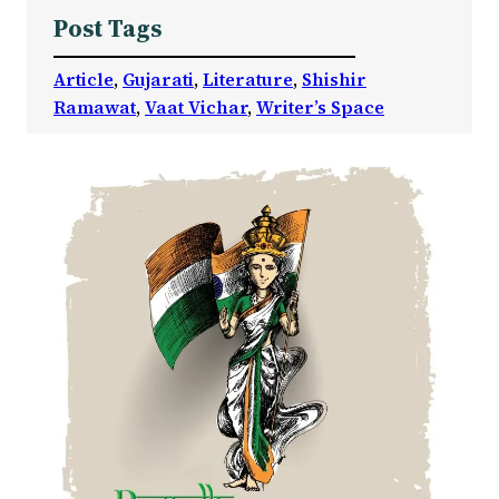
Post Tags
Article
, 
Gujarati
, 
Literature
, 
Shishir
Ramawat
, 
Vaat Vichar
, 
Writer’s Space