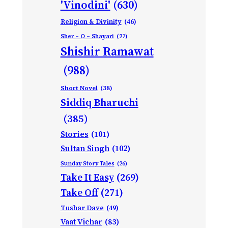
'Vinodini'
(630)
Religion & Divinity
(46)
Sher – O – Shayari
(27)
Shishir Ramawat
(988)
Short Novel
(38)
Siddiq Bharuchi
(385)
Stories
(101)
Sultan Singh
(102)
Sunday Story Tales
(26)
Take It Easy
(269)
Take Off
(271)
Tushar Dave
(49)
Vaat Vichar
(83)