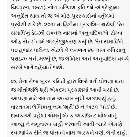
ચિલ્ડ્રન, ૧૯૮૧). નોન-ઇંગ્લિશ કૃતિ જો અંગ્રેજીમાં
અનુદિત થાય તો જ એ મોટા પુરસ્કારોનાં વર્તુળમાં
પ્રવેશી શકે છે. ૨૦૧૮માં હિંદીમાં પ્રકાશિત થયેલી ‘રેત
સમાધિ’નું ડેઇઝી રૉકવેલ નામનાં અનુવાદિકાએ ‘ટોમ્બ
ઓફ સેન્ડ’ નામે અંગ્રેજીકરણ કર્યું છે. ‘રેત સમાધિ’ને
૫૦ હજાર પાઉન્ડ એટલે કે લગભગ ૪૯ લાખ રુપિયાનું
પ્રાઇઝ મની મળ્યું છે, જે લેખિકા અને અનુવાદિકા વચ્ચે
સરખે ભાગે વહેંચાઈ જશે.
૨૬ મેના રોજ બૂકર કમિટી દ્વારા વિજેતાની ઘોષણા થતાં
જ ગીતાંજલિ શ્રી એકદમ પ્રકાશમાં આવી ગયાં છે.
આપણા માટે આ નામ અત્યાર સુધી અજાણ્યું હતું.
વાસ્તવમાં લેખિકાનું નામ ‘શ્રી’ છે ને અટક ‘પાંડે’ છે.
દાયકાઓ પહેલાં એમનું બેન્ક અકાઉન્ટ ખોલવાનું
આવ્યું ને નમૂનારુપ સહી કરવાની આવી ત્યારે એમણે
સ્વાભાવિક રીતે જ પોતાનાં નામ-અટકને વણી લેતી સહી