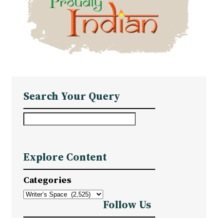
Search Your Query
S
e
a
Explore Content
r
c
Categories
h
Follow Us