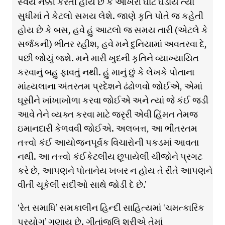
સ્વયં નક્કી કરતી હોય છે કે આખરી ઘાટ ઘડાય ત્યાં
સુધીમાં તે કેટલો સમય લેશે. જાણે કૃતિ પોતે જ કહેતી
હોય છે કે બસ, હવે હું આટલો જ સમય તારી (એટલે કે
સર્જકની) ભીતર રહીશ, હવે મને દુનિયામાં અવતરવા દે,
પછી જોયું જશે. મને મારી ખુદની કૃતિને વ્યાખ્યાયિત
કરવાનું બહુ ફાવતું નથી. હું માનું છું કે લેખકે પોતાના
માંહ્યલાના અંતરતમ પ્રદેશને ઢંઢોળવો જોઈએ, એમાં
ઘૂસીને ખાંખાખોળા કરવા જોઈએ અને ત્યાં જે કંઈ જડી
આવે તેને વ્યક્ત કરવા માટે જરૃરી એવી હિંમત તેમજ
ઇમાનદારી કેળવવી જોઈએ. અલબત્ત, આ ભીતરતમ
તત્ત્વો કંઈ આયોજનપૂર્વક વિચારોની પકડમાં આવતા
નથી. આ તત્ત્વો કંઈકેટલીય છૂપાયેલી ચીજોને પ્રગટ
કરે છે, આપણને પોતાનેય ખબર ન હોય તે રીતે આપણને
વીતી ચૂકેલી સદીઓ સાથે જોડી દે છે.’
‘રેત સમાધિ’ સમકાલીન હિન્દી સાહિત્યમાં ‘ચમત્કારિક
પ્રયોગ’ ગણાય છે. ગીતાંજલિ શ્રીએ તેમાં