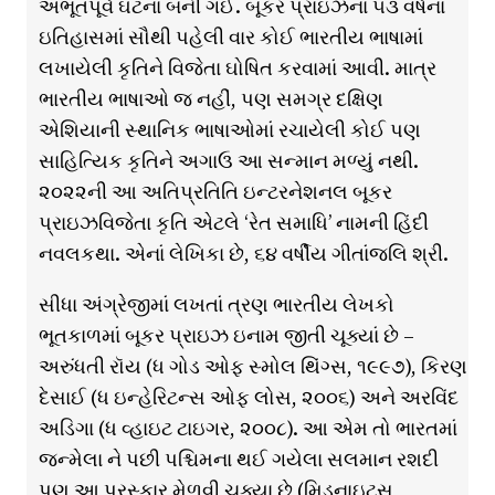
અભૂતપૂર્વ ઘટના બની ગઈ. બૂકર પ્રાઇઝના ૫૩ વર્ષના
ઇતિહાસમાં સૌથી પહેલી વાર કોઈ ભારતીય ભાષામાં
લખાયેલી કૃતિને વિજેતા ઘોષિત કરવામાં આવી. માત્ર
ભારતીય ભાષાઓ જ નહીં, પણ સમગ્ર દક્ષિણ
એશિયાની સ્થાનિક ભાષાઓમાં રચાયેલી કોઈ પણ
સાહિત્યિક કૃતિને અગાઉ આ સન્માન મળ્યું નથી.
૨૦૨૨ની આ અતિપ્રતિતિ ઇન્ટરનેશનલ બૂકર
પ્રાઇઝવિજેતા કૃતિ એટલે ‘રેત સમાધિ’ નામની હિંદી
નવલકથા. એનાં લેખિકા છે, ૬૪ વર્ષીય ગીતાંજલિ શ્રી.
સીધા અંગ્રેજીમાં લખતાં ત્રણ ભારતીય લેખકો
ભૂતકાળમાં બૂકર પ્રાઇઝ ઇનામ જીતી ચૂક્યાં છે –
અરુંધતી રૉય (ધ ગોડ ઓફ સ્મોલ થિંગ્સ, ૧૯૯૭), કિરણ
દેસાઈ (ધ ઇન્હેરિટન્સ ઓફ લોસ, ૨૦૦૬) અને અરવિંદ
અડિગા (ધ વ્હાઇટ ટાઇગર, ૨૦૦૮). આ એમ તો ભારતમાં
જન્મેલા ને પછી પશ્ચિમના થઈ ગયેલા સલમાન રશદી
પણ આ પુરસ્કાર મેળવી ચૂક્યા છે (મિડનાઇટ્સ