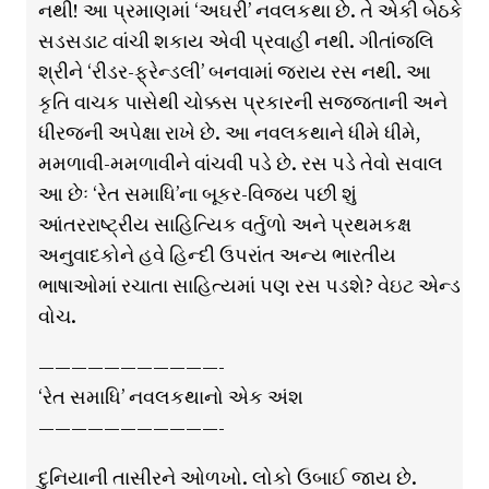
નથી! આ પ્રમાણમાં ‘અઘરી’ નવલકથા છે. તે એકી બેઠકે
સડસડાટ વાંચી શકાય એવી પ્રવાહી નથી. ગીતાંજલિ
શ્રીને ‘રીડર-ફ્રેન્ડલી’ બનવામાં જરાય રસ નથી. આ
કૃતિ વાચક પાસેથી ચોક્કસ પ્રકારની સજ્જતાની અને
ધીરજની અપેક્ષા રાખે છે. આ નવલકથાને ધીમે ધીમે,
મમળાવી-મમળાવીને વાંચવી પડે છે. રસ પડે તેવો સવાલ
આ છેઃ ‘રેત સમાધિ’ના બૂકર-વિજય પછી શું
આંતરરાષ્ટ્રીય સાહિત્યિક વર્તુળો અને પ્રથમકક્ષ
અનુવાદકોને હવે હિન્દી ઉપરાંત અન્ય ભારતીય
ભાષાઓમાં રચાતા સાહિત્યમાં પણ રસ પડશે? વેઇટ એન્ડ
વોચ.
———————————-
‘રેત સમાધિ’ નવલકથાનો એક અંશ
———————————-
દુનિયાની તાસીરને ઓળખો. લોકો ઉબાઈ જાય છે.