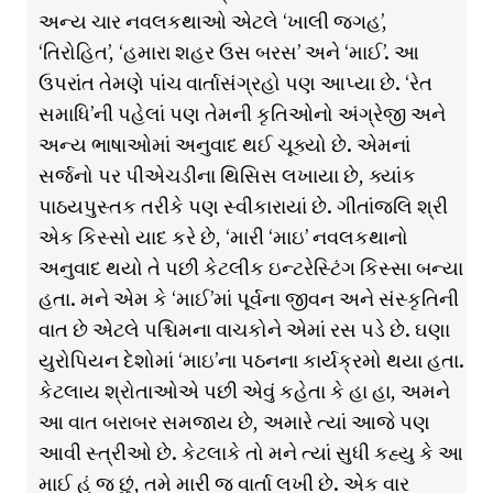
અન્ય ચાર નવલકથાઓ એટલે ‘ખાલી જગહ’,
‘તિરોહિત’, ‘હમારા શહર ઉસ બરસ’ અને ‘માઈ’. આ
ઉપરાંત તેમણે પાંચ વાર્તાસંગ્રહો પણ આપ્યા છે. ‘રેત
સમાધિ’ની પહેલાં પણ તેમની કૃતિઓનો અંગ્રેજી અને
અન્ય ભાષાઓમાં અનુવાદ થઈ ચૂક્યો છે. એમનાં
સર્જનો પર પીએચડીના થિસિસ લખાયા છે, ક્યાંક
પાઠયપુસ્તક તરીકે પણ સ્વીકારાયાં છે. ગીતાંજલિ શ્રી
એક કિસ્સો યાદ કરે છે, ‘મારી ‘માઇ’ નવલકથાનો
અનુવાદ થયો તે પછી કેટલીક ઇન્ટરેસ્ટિંગ કિસ્સા બન્યા
હતા. મને એમ કે ‘માઈ’માં પૂર્વના જીવન અને સંસ્કૃતિની
વાત છે એટલે પશ્ચિમના વાચકોને એમાં રસ પડે છે. ઘણા
યુરોપિયન દેશોમાં ‘માઇ’ના પઠનના કાર્યક્રમો થયા હતા.
કેટલાય શ્રોતાઓએ પછી એવું કહેતા કે હા હા, અમને
આ વાત બરાબર સમજાય છે, અમારે ત્યાં આજે પણ
આવી સ્ત્રીઓ છે. કેટલાકે તો મને ત્યાં સુધી કહ્યુ કે આ
માઈ હું જ છું, તમે મારી જ વાર્તા લખી છે. એક વાર