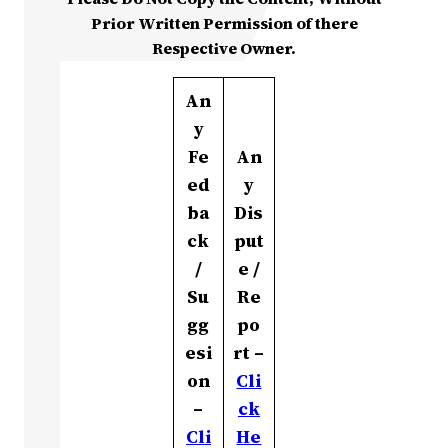
Prior Written Permission of there
Respective Owner.
An
y
Fe
An
ed
y
ba
Dis
ck
put
/
e /
Su
Re
gg
po
esi
rt –
on
Cli
–
ck
Cli
He