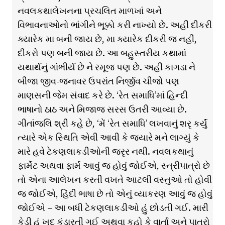
નવલકથાલેખનના પ્રચલિત માળખાં અને
વિભાવનાઓનો ભાંગીને ભૂક્કો કરી નાખ્યો છે. અહીં દીકરી
ક્યારેક મા બની જાય છે, મા ક્યારેક દીકરી જ નહીં,
દીકરો પણ બની જાય છે. આ બહુસ્તરીય કથામાં
યથાર્થનું ગાંભીર્ય છે ને રમૂજ પણ છે. અહીં કાગડા ને
બીજા જીવ-જનાવર ઉપરાંત નિર્જીવ ચીજો પણ
માણસની જેમ સંવાદ કરે છે. ‘રેત સમાધિ’માં હિન્દી
ભાષાનો ઠાઠ અને મિજાજ સરસ ઉતરી આવ્યા છે.
ગીતાંજલિ શ્રી કહે છે, ‘મેં ‘રેત સમાધિ’ લખવાનું શરૃ કર્યું
ત્યારે એક સ્થિતિ એવી આવી કે જ્યારે મને લાગ્યું કે
મારે હવે ટેકણલાકડીઓની જરૃર નથી. નવલકથાનું
ફાર્મેટ અથવા ફાર્મ આવું જ હોવું જોઈએ, સ્ત્રીપાત્રો છે
તો એના આલેખન કરતી વખતે આટલી વસ્તુઓ તો હોવી
જ જોઈએ, હિંદી ભાષા છે તો એનું વ્યાકરણ આવું જ હોવું
જોઈએ – આ બધી ટેકણલાકડીઓ હું છોડતી ગઈ. મારી
કેડી હું ખુદ કંડારતી ગઈ અથવા કહો કે વાર્તા અને પાત્રો