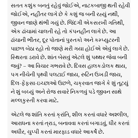
સતત કશુંક બનતું રહેવું જોઈએ, નાટકબાજી થતી રહેવી
જોઈએ, નહીંતર લાગે છે કે કશું જ બની રહ્યું નથી,
જીવન જાણે થંભી ગયું છે. જિંદગી એકસરખી ગતિથી,
એક ઢાંચામાં ચાલતી રહે તો કંપનહીન લાગે છે. આ
ઢાંચાની ભીતર, દૂર પોતાનાં પુસ્તકો અને કમ્પ્યુટરની
પાછળ બેઠા રહો તો જાણે મરી ગયા હોઈએ એવું લાગે છે.
સ્થિરતા ડરાવે છે. શાંત બેસવું એટલે શું પથ્થર જેવા બની
જવું? – આ વિચાર ગભરાવે છે. દિવસ હાલકડોલક થાય,
પગ નીચેની પૃથ્વી પલટાઈ જાય, રુટિન ઉખડી જાય,
દિલ-ફેંફસા-ઇચ્છાઓ ઉછળે, ચક્રવાત જાગે કે શું તૂટયું
ને શું બચ્યું અને રોજ સવારે નિકળવું પડે જીવન સાથે
મલ્લકુસ્તી કરવા માટે.
એટલે જ શાંતિ કરતાં ક્રાંતિ, શીલ કરતાં વધારે અશ્લીલ,
આરાધના કરતાં ત્રાડ, બનાવવા કરતાં બગાડવું, ધીર કરતાં
અધીર, ચુપ્પી કરતાં મારફાડ વધારે આકર્ષે છે.