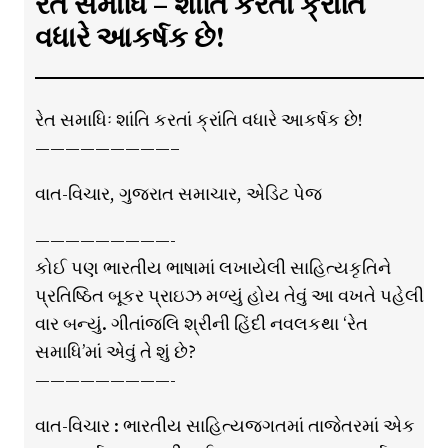
રેત સમાધિ – શાંતિ કરતાં ક્રાંતિ
વધારે આકર્ષક છે!
રેત સમાધિઃ શાંતિ કરતાં ક્રાંતિ વધારે આકર્ષક છે!
—————————–
વાત-વિચાર, ગુજરાત સમાચાર, એડિટ પેજ
—————————-
કોઈ પણ ભારતીય ભાષામાં લખાયેલી સાહિત્યકૃતિને
પ્રતિષ્ઠિત બૂકર પ્રાઇઝ મળ્યું હોય તેવું આ વખતે પહેલી
વાર બન્યું. ગીતાંજલિ શ્રીની હિંદી નવલકથા ‘રેત
સમાધિ’માં એવું તે શું છે?
—————————-
વાત-વિચાર : ભારતીય સાહિત્યજગતમાં તાજેતરમાં એક