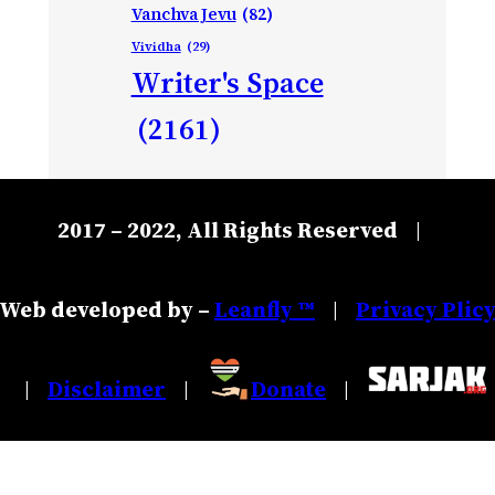
Vanchva Jevu
(82)
Vividha
(29)
Writer's Space
(2161)
2017 – 2022, All Rights Reserved
|
Web developed by –
Leanfly ™
Privacy Plic
|
Disclaimer
Donate
|
|
|