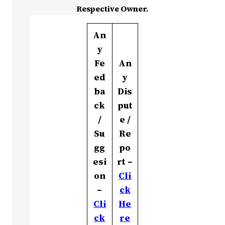
Respective Owner.
An
y
Fe
An
ed
y
ba
Dis
ck
put
/
e /
Su
Re
gg
po
esi
rt –
on
Cli
–
ck
Cli
He
ck
re