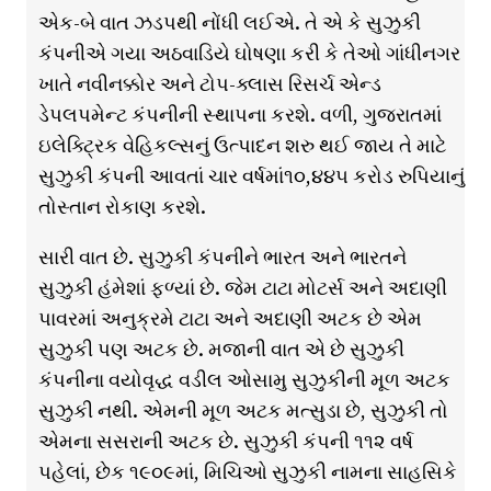
એક-બે વાત ઝડપથી નોંધી લઈએ. તે એ કે સુઝુકી
કંપનીએ ગયા અઠવાડિયે ઘોષણા કરી કે તેઓ ગાંધીનગર
ખાતે નવીનક્કોર અને ટોપ-ક્લાસ રિસર્ચ એન્ડ
ડેપલપમેન્ટ કંપનીની સ્થાપના કરશે. વળી, ગુજરાતમાં
ઇલેક્ટ્રિક વેહિકલ્સનું ઉત્પાદન શરુ થઈ જાય તે માટે
સુઝુકી કંપની આવતાં ચાર વર્ષમાં૧૦,૪૪૫ કરોડ રુપિયાનું
તોસ્તાન રોકાણ કરશે.
સારી વાત છે. સુઝુકી કંપનીને ભારત અને ભારતને
સુઝુકી હંમેશાં ફળ્યાં છે. જેમ ટાટા મોટર્સ અને અદાણી
પાવરમાં અનુક્રમે ટાટા અને અદાણી અટક છે એમ
સુઝુકી પણ અટક છે. મજાની વાત એ છે સુઝુકી
કંપનીના વયોવૃદ્ધ વડીલ ઓસામુ સુઝુકીની મૂળ અટક
સુઝુકી નથી. એમની મૂળ અટક મત્સુડા છે, સુઝુકી તો
એમના સસરાની અટક છે. સુઝુકી કંપની ૧૧૨ વર્ષ
પહેલાં, છેક ૧૯૦૯માં, મિચિઓ સુઝુકી નામના સાહસિકે