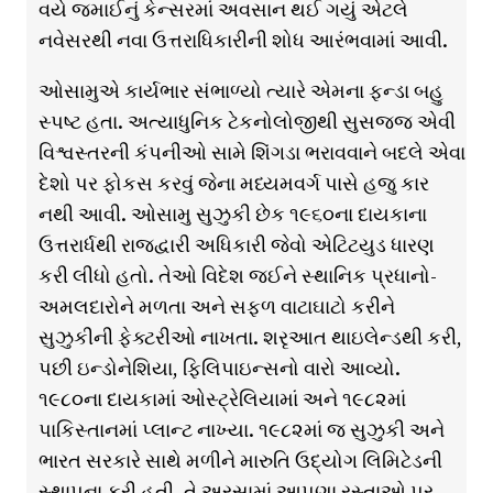
વયે જમાઈનું કેન્સરમાં અવસાન થઈ ગયું એટલે
નવેસરથી નવા ઉત્તરાધિકારીની શોધ આરંભવામાં આવી.
ઓસામુએ કાર્યભાર સંભાળ્યો ત્યારે એમના ફન્ડા બહુ
સ્પષ્ટ હતા. અત્યાધુનિક ટેકનોલોજીથી સુસજ્જ એવી
વિશ્વસ્તરની કંપનીઓ સામે શિંગડા ભરાવવાને બદલે એવા
દેશો પર ફોકસ કરવું જેના મધ્યમવર્ગ પાસે હજુ કાર
નથી આવી. ઓસામુ સુઝુકી છેક ૧૯૬૦ના દાયકાના
ઉત્તરાર્ધથી રાજદ્વારી અધિકારી જેવો એટિટયુડ ધારણ
કરી લીધો હતો. તેઓ વિદેશ જઈને સ્થાનિક પ્રધાનો-
અમલદારોને મળતા અને સફળ વાટાઘાટો કરીને
સુઝુકીની ફેક્ટરીઓ નાખતા. શરૃઆત થાઇલેન્ડથી કરી,
પછી ઇન્ડોનેશિયા, ફિલિપાઇન્સનો વારો આવ્યો.
૧૯૮૦ના દાયકામાં ઓસ્ટ્રેલિયામાં અને ૧૯૮૨માં
પાકિસ્તાનમાં પ્લાન્ટ નાખ્યા. ૧૯૮૨માં જ સુઝુકી અને
ભારત સરકારે સાથે મળીને મારુતિ ઉદ્યોગ લિમિટેડની
સ્થાપના કરી હતી. તે અરસામાં આપણા રસ્તાઓ પર