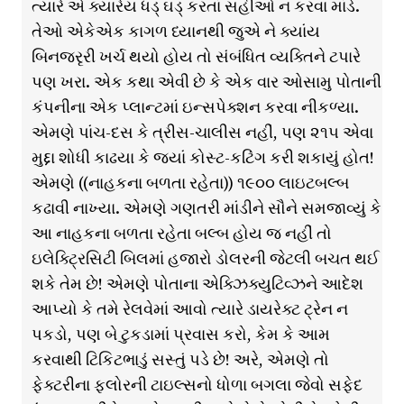
ત્યારે એ ક્યારેય ધડ્ ઘડ્ કરતાં સહીઓ ન કરવા માંડે.
તેઓ એકેએક કાગળ ધ્યાનથી જુએ ને ક્યાંય
બિનજરૃરી ખર્ચ થયો હોય તો સંબંધિત વ્યક્તિને ટપારે
પણ ખરા. એક કથા એવી છે કે એક વાર ઓસામુ પોતાની
કંપનીના એક પ્લાન્ટમાં ઇન્સપેક્શન કરવા નીકળ્યા.
એમણે પાંચ-દસ કે ત્રીસ-ચાલીસ નહીં, પણ ૨૧૫ એવા
મુદ્દા શોધી કાઢયા કે જ્યાં કોસ્ટ-કટિંગ કરી શકાયું હોત!
એમણે ((નાહકના બળતા રહેતા)) ૧૯૦૦ લાઇટબલ્બ
કઢાવી નાખ્યા. એમણે ગણતરી માંડીને સૌને સમજાવ્યું કે
આ નાહકના બળતા રહેતા બલ્બ હોય જ નહીં તો
ઇલેક્ટ્રિસિટી બિલમાં હજારો ડોલરની જેટલી બચત થઈ
શકે તેમ છે! એમણે પોતાના એક્ઝિક્યુટિવ્ઝને આદેશ
આપ્યો કે તમે રેલવેમાં આવો ત્યારે ડાયરેક્ટ ટ્રેન ન
પકડો, પણ બે ટુકડામાં પ્રવાસ કરો, કેમ કે આમ
કરવાથી ટિકિટભાડું સસ્તું પડે છે! અરે, એમણે તો
ફેક્ટરીના ફ્લોરની ટાઇલ્સનો ધોળા બગલા જેવો સફેદ