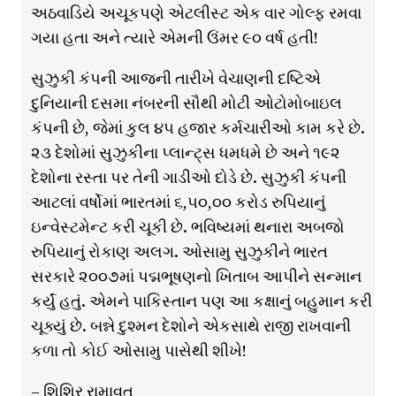
અઠવાડિયે અચૂકપણે એટલીસ્ટ એક વાર ગોલ્ફ રમવા
ગયા હતા અને ત્યારે એમની ઉંમર ૯૦ વર્ષ હતી!
સુઝુકી કંપની આજની તારીખે વેચાણની દષ્ટિએ
દુનિયાની દસમા નંબરની સૌથી મોટી ઓટોમોબાઇલ
કંપની છે, જેમાં કુલ ૪૫ હજાર કર્મચારીઓ કામ કરે છે.
૨૩ દેશોમાં સુઝુકીના પ્લાન્ટ્સ ધમધમે છે અને ૧૯૨
દેશોના રસ્તા પર તેની ગાડીઓ દોડે છે. સુઝુકી કંપની
આટલાં વર્ષોમાં ભારતમાં ૬,૫૦,૦૦ કરોડ રુપિયાનું
ઇન્વેસ્ટમેન્ટ કરી ચૂકી છે. ભવિષ્યમાં થનારા અબજો
રુપિયાનું રોકાણ અલગ. ઓસામુ સુઝુકીને ભારત
સરકારે ૨૦૦૭માં પદ્મભૂષણનો ખિતાબ આપીને સન્માન
કર્યું હતું. એમને પાકિસ્તાન પણ આ કક્ષાનું બહુમાન કરી
ચૂક્યું છે. બન્ને દુશ્મન દેશોને એકસાથે રાજી રાખવાની
કળા તો કોઈ ઓસામુ પાસેથી શીખે!
– શિશિર રામાવત