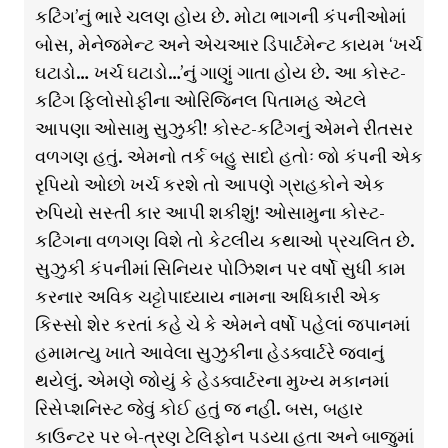
કટિંગ’નું ભારે ચલણ હોય છે. મોટા ભાગની કંપનીઓમાં
બોસ, મેનેજમેન્ટ અને એચઆર ડિપાર્ટમેન્ટ કાયમ ‘ખર્ચ
ઘટાડો… ખર્ચ ઘટાડો…’નું ગાણું ગાતા હોય છે. આ કોસ્ટ-
કટિંગ ફિલોસોફીના ઓરિજિનલ પિતામહ એટલે
આપણા ઓસામુ સુઝુકી! કોસ્ટ-કટિંગનું એમને રીતસર
વળગણ હતું. એમનો તર્ક બહુ સાદો હતોઃ જો કંપની એક
રૃપિયો ઓછો ખર્ચ કરશે તો આપણે ગ્રાહકોને એક
રુપિયો સસ્તી કાર આપી શકીશું! ઓસામુના કોસ્ટ-
કટિંગના વળગણ વિશે તો કેટલીય કથાઓ પ્રચલિત છે.
સુઝુકી કંપનીમાં સિનિયર પોઝિશન પર વર્ષો સુધી કામ
કરનાર અવિક ચટ્ટોપાધ્યાય નામના અધિકારી એક
કિસ્સો શેર કરતાં કહે ચે કે એમને વર્ષો પહેલાં જપાનમાં
હમામત્યુ ખાતે આવેલા સુઝુકીના હેડક્વાર્ટરે જવાનું
થયેલું. એમણે જોયું કે હેડક્વાર્ટરના મુખ્ય મકાનમાં
રિસેપ્શનિસ્ટ જેવું કોઈ હતું જ નહીં. બસ, બહાર
કાઉન્ટર પર બે-ત્રણ ટેલિફોન પડયા હતા અને બાજુમાં