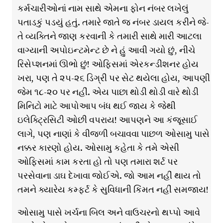
કર્મચારીઓનાં નામ સાથે એમના ફોન નંબર લખેલું
પતાડકું પડયું હતું. તમારે જાતે જ નંબર ડાયલ કરીને જે-
તે વ્યક્તિને જાણ કરવાની કે તમારી સાથે મારી આટલા
વાગ્યાની અપોઇન્ટમેન્ટ છે ને હું આવી ગયો છું, નીચે
રિસેપ્શનમાં ઊભો છું! ઓફિસમાં એરકન્ડીશનર હોય
ખરા, પણ તે ૨૫-૨૬ ડિગ્રી પર સેટ થયેલા હોય, આપણી
જેમ ૧૮-૨૦ પર નહીં. એય પાછા થોડી થોડી વારે થોડી
મિનિટો માટે આપોઆપ બંધ થઈ જાય કે જેથી
ઇલેક્ટ્રિસિટી ઓછી વપરાય! આપણને આ કંજૂસાઈ
લાગે, પણ નાણાં કે વીજળી બચાવવા પાછળ ઓસામુ પાસે
નક્કર કારણો હોય. ઓસામુ કહેતા કે તમે એસી
ઓફિસમાં કામ કરતા હો તો પણ તમારા શર્ટ પર
પરસેવાના ડાઘ દેખાવા જોઈએ. જો આમ નહીં થાય તો
તમને ક્યારેય કમ્ફર્ટ કે સુવિધાની કિંમત નહીં સમજાય!
ઓસામુ પાસે ખર્ચના બિલ અને વાઉચરનો થપ્પો આવે