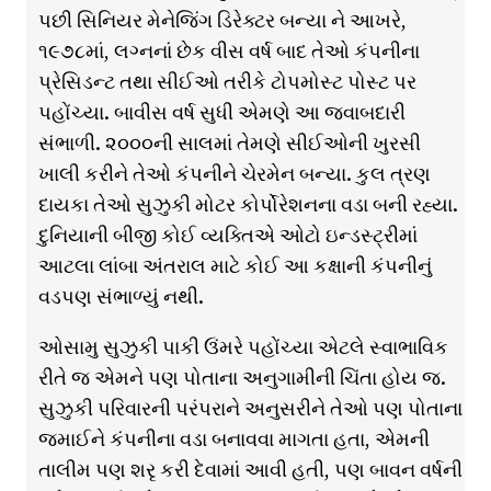
પછી સિનિયર મેનેજિંગ ડિરેક્ટર બન્યા ને આખરે,
૧૯૭૮માં, લગ્નનાં છેક વીસ વર્ષ બાદ તેઓ કંપનીના
પ્રેસિડન્ટ તથા સીઈઓ તરીકે ટોપમોસ્ટ પોસ્ટ પર
પહોંચ્યા. બાવીસ વર્ષ સુધી એમણે આ જવાબદારી
સંભાળી. ૨૦૦૦ની સાલમાં તેમણે સીઈઓની ખુરસી
ખાલી કરીને તેઓ કંપનીને ચેરમેન બન્યા. કુલ ત્રણ
દાયકા તેઓ સુઝુકી મોટર કોર્પોરેશનના વડા બની રહ્યા.
દુનિયાની બીજી કોઈ વ્યક્તિએ ઓટો ઇન્ડસ્ટ્રીમાં
આટલા લાંબા અંતરાલ માટે કોઈ આ કક્ષાની કંપનીનું
વડપણ સંભાળ્યું નથી.
ઓસામુ સુઝુકી પાકી ઉંમરે પહોંચ્યા એટલે સ્વાભાવિક
રીતે જ એમને પણ પોતાના અનુગામીની ચિંતા હોય જ.
સુઝુકી પરિવારની પરંપરાને અનુસરીને તેઓ પણ પોતાના
જમાઈને કંપનીના વડા બનાવવા માગતા હતા, એમની
તાલીમ પણ શરૃ કરી દેવામાં આવી હતી, પણ બાવન વર્ષની