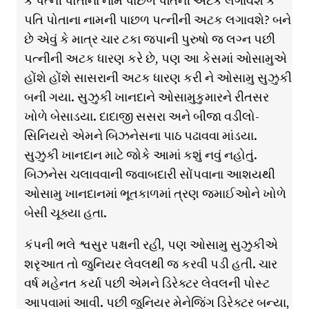
કે પત્ની પોતાના નામ પાછળ પતિની અટક લગાવશે કે
પતિ પોતાના નામની પાછળ પત્નીની અટક લગાવશે? બને
છે એવું કે માત્ર ચાર ટકા જપાની પુરુષો જ લગ્ન પછી
પત્નીની અટક ધારણ કરે છે, પણ આ કેસમાં ઓસામુએ
હોંશે હોંશે સાસરાની અટક ધારણ કરી ને ઓસામુ સુઝુકી
બની ગયા. સુઝુકી ખાનદાને ઓસામુકુમારને રીતસર
ખોળે બેસાડયા. દાદાજી સસરા અને બીજા વડીલો-
સિનિયરો એમને બિઝનેસના પાઠ પઢાવવા માંડયા.
સુઝુકી ખાનદાન માટે જોકે આમાં કશું નવું નહોતું.
બિઝનેસ ચલાવવાની જવાબદારી સોંપવાના આશયથી
ઓસામુ ખાનદાનમાં ભૂતકાળમાં ત્રણ જમાઈઓને ખોળે
બેસી ચૂક્યા હતા.
કંપની ભલે શ્વસુર પક્ષની રહી, પણ ઓસામુ સુઝુકીએ
શરૃઆત તો જુનિયર લેવલથી જ કરવી પડી હતી. ચાર
વર્ષ મહેનત કર્યા પછી એમને ડિરેક્ટર લેવલની પોસ્ટ
આપવામાં આવી. પછી જુનિયર મેનેજિંગ ડિરેક્ટર બન્યા,