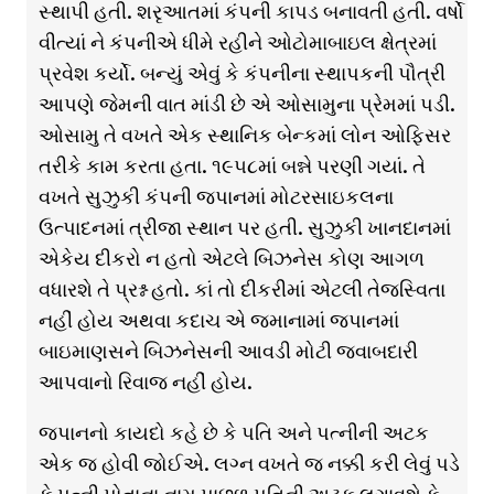
સ્થાપી હતી. શરૃઆતમાં કંપની કાપડ બનાવતી હતી. વર્ષો
વીત્યાં ને કંપનીએ ધીમે રહીને ઓટોમાબાઇલ ક્ષેત્રમાં
પ્રવેશ કર્યો. બન્યું એવું કે કંપનીના સ્થાપકની પૌત્રી
આપણે જેમની વાત માંડી છે એ ઓસામુના પ્રેમમાં પડી.
ઓસામુ તે વખતે એક સ્થાનિક બેન્કમાં લોન ઓફિસર
તરીકે કામ કરતા હતા. ૧૯૫૮માં બન્ને પરણી ગયાં. તે
વખતે સુઝુકી કંપની જપાનમાં મોટરસાઇકલના
ઉત્પાદનમાં ત્રીજા સ્થાન પર હતી. સુઝુકી ખાનદાનમાં
એકેય દીકરો ન હતો એટલે બિઝનેસ કોણ આગળ
વધારશે તે પ્રશ્ન હતો. કાં તો દીકરીમાં એટલી તેજસ્વિતા
નહીં હોય અથવા કદાચ એ જમાનામાં જપાનમાં
બાઇમાણસને બિઝનેસની આવડી મોટી જવાબદારી
આપવાનો રિવાજ નહીં હોય.
જપાનનો કાયદો કહે છે કે પતિ અને પત્નીની અટક
એક જ હોવી જોઈએ. લગ્ન વખતે જ નક્કી કરી લેવું પડે