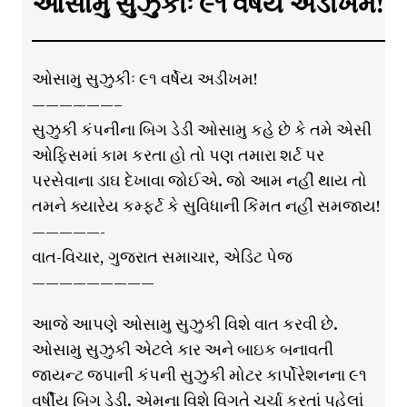
ઓસામુ સુઝુકીઃ ૯૧ વર્ષેય અડીખમ!
ઓસામુ સુઝુકીઃ ૯૧ વર્ષેય અડીખમ!
——————–
સુઝુકી કંપનીના બિગ ડેડી ઓસામુ કહે છે કે તમે એસી
ઓફિસમાં કામ કરતા હો તો પણ તમારા શર્ટ પર
પરસેવાના ડાઘ દેખાવા જોઈએ. જો આમ નહીં થાય તો
તમને ક્યારેય કમ્ફર્ટ કે સુવિધાની કિંમત નહીં સમજાય!
—————-
વાત-વિચાર, ગુજરાત સમાચાર, એડિટ પેજ
—————————
આજે આપણે ઓસામુ સુઝુકી વિશે વાત કરવી છે.
ઓસામુ સુઝુકી એટલે કાર અને બાઇક બનાવતી
જાયન્ટ જપાની કંપની સુઝુકી મોટર કાર્પોરેશનના ૯૧
વર્ષીય બિગ ડેડી. એમના વિશે વિગતે ચર્ચા કરતાં પહેલાં