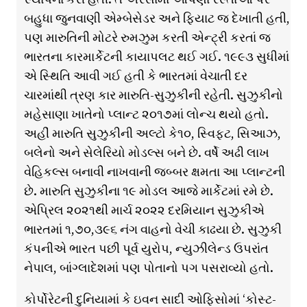
બહુધા જુનવાણી એમ્બેસેડર અને ફિયાટ જ દેખાતી હતી,
પણ મારુતિની મોટરે રુમઝુમ કરતી એન્ટ્રી કરતાં જ
ભારતના કારમાર્કેટની કાયાપલટ થઈ ગઈ. ૧૯૯૩ સુધીમાં
એ સ્થિતિ આવી ગઈ હતી કે ભારતમાં વેચાતી દર
ચારમાંથી ત્રણ કાર મારુતિ-સુઝુકીની રહેતી. સુઝુકીનો
મહેસાણા ખાતેનો પ્લાન્ટ ૨૦૧૭માં લોન્ચ થયો હતો.
અહીં મારુતિ સુઝુકીની અલ્ટો કે૧૦, સ્વિફ્ટ, સિઆઝ,
બલેનો અને સેલેરિયો મોડલ્સ બને છે. વર્ષે અઢી લાખ
વેહિકલ્સ બનાવી નાખવાની જબ્બર ક્ષમતા આ પ્લાન્ટની
છે. મારુતિ સુઝુકીના ૧૯ મોડલ આજે માર્કેટમાં રમે છે.
એપ્રિલ ૨૦૨૧થી માર્ચ ૨૦૨૨ દરમિયાન સુઝુકીએ
ભારતમાં ૧,૭૦,૩૯૬ નંગ વાહનો વેચી કાઢયા છે. સુઝુકી
કંપનીએ ભારત પછી પૂર્વ યુરોપ, ન્યુઝીલેન્ડ ઉપરાંત
નેપાલ, બાંગ્લાદેશમાં પણ પોતાનો પગ પસરાવ્યો હતો.
કોર્પોરેટની દુનિયામાં કે ઇવન સાદી ઓફિસોમાં ‘કોસ્ટ-