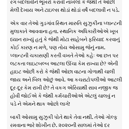
રંગ બદલાવીને ભૂખરો કરાવી નાખેલો કે જેથી તે ઓછી
મેલી દેખાય અને ટાઇલ્સ થોડાં થોડાં વર્ષે બદલાવી ન પડે.
એક વાર તેઓ ગુડગાંવ સ્થિત મારુતિ સુઝુકીના પ્લાન્ટની
મુલાકાતે આવવાના હતા. સ્થાનિક અધિકારીઓએ ખૂબ
ધ્યાન રાખ્યું હતું કે જેથી મોટા સાહેબને ફરિયાદ કરવાનું
કોઈ કારણ ન મળે, પણ તોય ઓસામુ જેનું નામ.
પ્લાન્ટની ચકાસણી કરતી વખતે તેઓ કહેઃ આ છત પર
લટકતા લાઇટબલ્બ આટલા ઊંચા કેમ રાખ્યા છે? એની
હાઇટ ઓછી કરો કે જેથી ઓછા વાટના ગોળાથી ચાલી
જાય અને બિલ ઓછું આવે. આ કચરાટોપલીઓ આટલી
દૂર-દૂર કેમ રાખી છે? તે વકગ એરિયાથી સાવ નજીક જ
હોવી જોઈએ કે જેથી કર્મચારીઓએ એટલું ચાલવું ન
પડે ને એમને થાક ઓછો લાગે!
બાકી ઓસામુ સુઝુકી પોતે થાકે તેવા નથી. તેઓ ગોલ્ફ
રમવાના ભારે શોખીન છે. ૨૦૨૦ની સાલમાં તેઓ દર