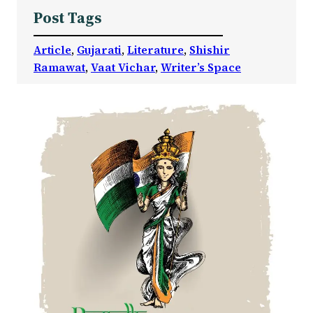
Post Tags
Article
, 
Gujarati
, 
Literature
, 
Shishir
Ramawat
, 
Vaat Vichar
, 
Writer’s Space