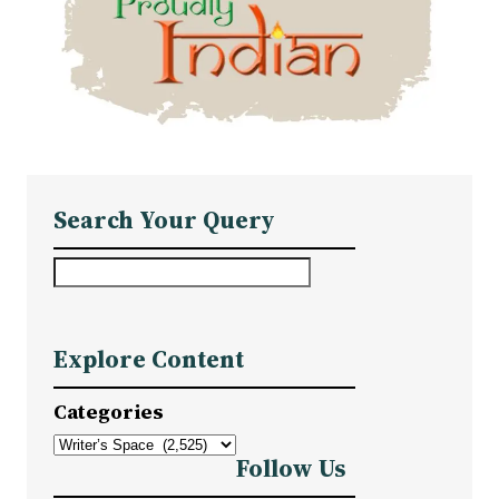
Search Your Query
S
e
a
Explore Content
r
c
Categories
h
Follow Us