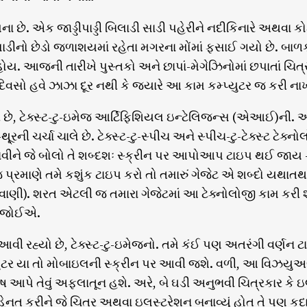
ના છે. એક જાડ્ડીપાડ્ડી બિલાડી સાડી પહેરીને નદીકિનારે અથવા 
ડીનો છેડો જળાશયમાં રહેતા મગરના મોંમાં ફસાઈ ગયો છે. બાળક
ોય. આજની તારીખે પુસ્તકો અને છાપાં-મેગેઝિનોમાં છપાતાં ચિત્
િવસો હવે ઝાઝા દૂર નથી કે જ્યારે આ કામ કમ્પ્યુટર જ કરી નાખશ
 છે, ટેક્સ્ટ-ટુ-ઇમેજ આર્ટિફિશિયલ ઇન્ટેલિજન્સ (એઆઈ)ની. આજ
ક-થૂ્રની ચર્ચા ચાલે છે. ટેક્સ્ટ-ટુ-સ્પીચ અને સ્પીચ-ટુ-ટેક્સ્
ાવીને જે બોલો તે શબ્દશઃ સ્ક્રીન પર આપોઆપ ટાઇપ થઈ જાય – 
 પ્રમાણે તમે કશુંક ટાઇપ કરો તો તમારું ગેજેટ એ શબ્દો યથાતથ
વાણી). શરત એટલી જ તમારા ગેજેટમાં આ ટેક્નોલોજી કામ કરી શ
ા જોઈએ.
વી રહ્યો છે, ટેક્સ્ટ-ટુ-ઇમેજનો. તમે કંઈ પણ અતરંગી વર્ણન ટ
્યુટર યા તો મોબાઇલની સ્ક્રીન પર આવી જશે. વળી, આ વિઝયુઅલ 
ોષ આપે તેવું અફલાતૂન હશે. અરે, બે ઘડી અનુભવી ચિત્રકાર કે ઇ
નત કરીને જે ચિત્ર અથવા ઇલસ્ટ્રેશન બનાવ્યું હોત તે પણ કદ