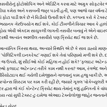
. તસવીરોનું ફોટોશોપિંગ અને એડિટિંગ કરવા માટે અમુક સો
 મોંઘા કમેરા અને કસબની જરૃર પડતી હતી, પણ આજે ચાર વર્ષના ટે
ં ફોટા પાડી શકે છે ને વિડીયો ઉતારી શકે છે. કલ્પના કરો કે 
 ભયાનક ગેરઉપયોગ થઈ શકે. કોઈ ટીખળીને વિચાર આવ કે હ
ું હોય એવી એકદમ સાચુકલી લાગતી તસવીર બનાવું ને એને વાઇરલ ક
રથી અત્યંત અશ્લીલ તસવીરો પણ ક્રિયેટ થઈ જ શકે છે.
ત્યંતિક કિસ્સા થયા. અત્યારે સ્થિતિ એ છે કે સાવ ડાહ્યો માણ
‘પોલિટિકલી ઇનકરેક્ટ’ ગણાઈ શકે તેવાં પરિણામો મળી શકે છે. 
ત્ર જ ઉપસે. શું સીઈઓ કોઈ મહિલા ન હોઈ શકે? ‘ફ્લાઇટ અટેન્ડન
 પુરુષો ફ્લાઇટ અટેન્ડન્ટ તરીકે કામ નથી કરતા? આમ, રંગભેદ અન
સ્ટીરિયોટાઇપ થઈ ગયેલી ઇમેજીસને ગાળવાનું કામ હજુ બાકી છ
સ્પોન્સ સિસ્ટમ પર કામ કરી રહી છે, જ્યારે ગૂગલ ‘વોકેબ્યુલરી ઓફ
 દ્વારા જે કંઈ કોન્ટેન્ટ ક્રિયેટ થાય તેમાંનું કશું હાનિકર્તા
ાય ત્યાં સુધી ટેક્સ્ટ-ટુ-ઇમેજ એઆઇ ટેક્નોલોજી જાહેર જનતાન
એન્ડ વોચ!