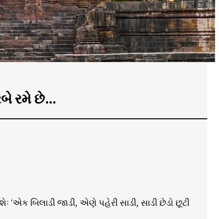
બે રમે છે…
ેઃ ‘એક બિલાડી જાડી, એણે પહેરી સાડી, સાડી છેડો છૂટી