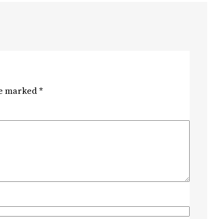
re marked
*