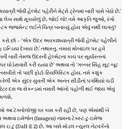
 જેવી હેલ્મેટ પહેરીને મેટ્રો ટ્રેનમાં બારી પાસે બેઠો છે.’
આ લેખ સાથે મૂકાયેલું છે. જોઈ લો! તમે આકૃતિ જુઓ, રંગો
 જજમેન્ટ લઈને ચિત્ર બનાવ્યું હોય એવું નથી લાગતું?
પ કરો છો – ‘એક ઉંદર અવકાશયાત્રી જેવી હેલ્મેટ પહેલીને
ઓફ ઇન્ડિયા દેખાય છે.’ તથાસ્તુ. તમારા મોબાઇલ પર હવે
ી બારી તેમજ ઉંદરની હેલ્મેટના કાચ પર સૂર્યાસ્તનાં
 પર ઘોડેસવારી કરી રહ્યા છે’ અથવા તો ‘ગબ્બર સિંહ સૂટ-બૂટ
 તસવીરો તો પાછી ફોટો-રિયલિસ્ટિક હોય. તમે કશુંક
રણ કરેલી એક સુંદર યુવતી એક અનંત સીડીનાં પગથિયાં ચડી
 જનરેટર દસ જ સેકન્ડમાં તમારી આંખો પહોળી થઈ જાય એવું
 મળશે.
 આ ટેક્નોલોજી પર કામ કરી રહી છે, પણ એમાંથી બે
ા ઇમેજેન (Imagen) નામના ટેક્સ્ટ-ટુ-ઇમેજ
ટુ (Dall-E 2) છે. આ બન્ને મોડલ ન્યુરલ નેટવર્કનો