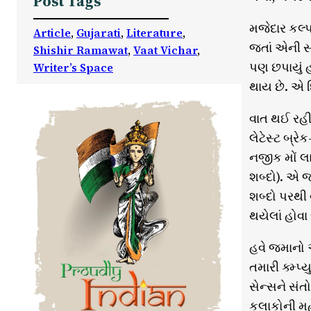
Post Tags
મજેદાર કલ્પ
Article
, 
Gujarati
, 
Literature
, 
જતાં એની સા
Shishir Ramawat
, 
Vaat Vichar
, 
પણ છપાયું હ
Writer’s Space
થાય છે. એ દ
વાત થઈ રહી
લેટેસ્ટ બ્રે
નજીક મોં લ
શબ્દો). એ જ
શબ્દો પરથી 
થયેલાં હોવ
હવે જમાનો આ
તમારી ક્મ્પ
સેન્સને સંત
કલાકોની મહે