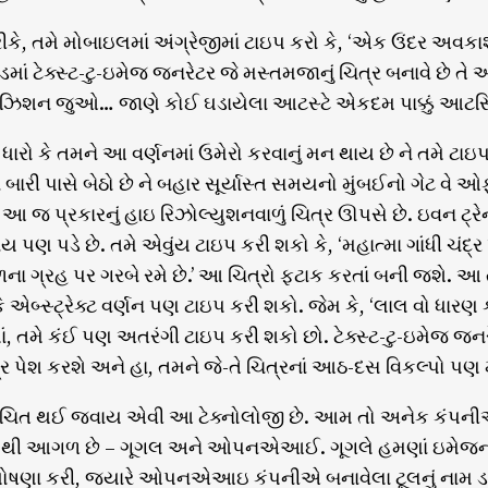
, તમે મોબાઇલમાં અંગ્રેજીમાં ટાઇપ કરો કે, ‘એક ઉંદર અવકાશયાત્રી
માં ટેક્સ્ટ-ટુ-ઇમેજ જનરેટર જે મસ્તમજાનું ચિત્ર બનાવે છે તે 
ઝિશન જુઓ… જાણે કોઈ ઘડાયેલા આટસ્ટે એકદમ પાક્કું આટસ્ટિક
ધારો કે તમને આ વર્ણનમાં ઉમેરો કરવાનું મન થાય છે ને તમે ટાઇ
માં બારી પાસે બેઠો છે ને બહાર સૂર્યાસ્ત સમયનો મુંબઈનો ગેટ વે 
આ જ પ્રકારનું હાઇ રિઝોલ્યુશનવાળું ચિત્ર ઊપસે છે. ઇવન ટ્રેનન
ય પણ પડે છે. તમે એવુંય ટાઇપ કરી શકો કે, ‘મહાત્મા ગાંધી ચંદ્ર
ળના ગ્રહ પર ગરબે રમે છે.’ આ ચિત્રો ફટાક કરતાં બની જશે. આ
કે એબ્સ્ટ્રેક્ટ વર્ણન પણ ટાઇપ કરી શકો. જેમ કે, ‘લાલ વો ધા
ંકમાં, તમે કંઈ પણ અતરંગી ટાઇપ કરી શકો છો. ટેક્સ્ટ-ટુ-ઇમેજ
ર પેશ કરશે અને હા, તમને જે-તે ચિત્રનાં આઠ-દસ વિકલ્પો પણ
ાંચિત થઈ જવાય એવી આ ટેક્નોલોજી છે. આમ તો અનેક કંપનીઓ
થી આગળ છે – ગૂગલ અને ઓપનએઆઈ. ગૂગલે હમણાં ઇમેજન અથવ
ષણા કરી, જ્યારે ઓપનએઆઇ કંપનીએ બનાવેલા ટૂલનું નામ ડાલ-ઇ 