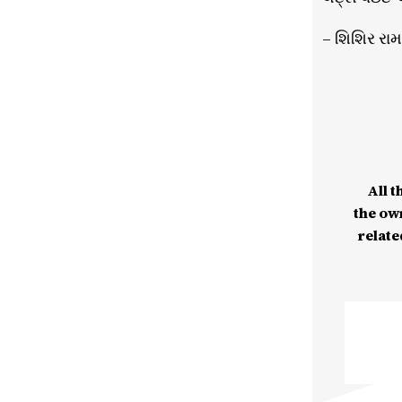
– શિશિર રા
All t
the ow
relate