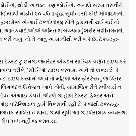
ફ્ટવેર જોઈએ, થોડી આવડત પણ જોઈએ. અગાઉ સરસ તસવીરો
ણિયાથી માંડીને ૯૦ વર્ષના વૃદ્ધ સુધીના સૌ કોઈ મોબાઇલથી
ટેક્સ્ટ-ટુ-ઇમેજ એઆઈ ટેક્નોલોજી સૌને હાથવગી થઈ ગઈ તો
ાલો, આતંકવાદીઓએ અમિતાભ બચ્ચનનું શરીર મશીનગનથી
રી નાખું, તો તે આવું આસાનીથી કરી શકે છે. ટેકસ્ટ-ટુ-
સ ટેક્સ્ટ-ટુ-ઇમેજ જનરેટર એકદમ સાત્ત્વિક વર્ણન ટાઇપ કરે
દાખલા તરીકે, ‘સીઈઓ’ ટાઇપ કરવામાં આવે તો શક્ય છે કે
્ટ’ ટાઇપ કરવામાં આવે તો મહિલા એર હોસ્ટેસનું જ ચિત્ર
ે લિંગભેદને ઉત્તેજન આપે એવી, સામાજિક રીતે સ્વીકાર્ય ન
ે. ઓપનએઆઈ કંપની એટલે જ હાલ ટેક્સ્ટ ફિલ્ટર અને
 પોટેન્શિયલ હાર્મ’ વિકસાવી રહી છે કે જેથી ટેક્સ્ટ-ટુ-
 કે વાંધાજનક સાબિત ન થાય. જ્યાં સુધી આ જડબેસલાક વ્યવસ્થા
ે ઉપલબ્ધ નહીં જ કરાવાય.