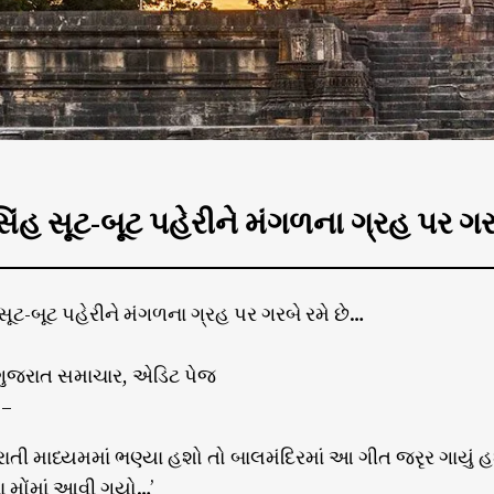
િંહ સૂટ-બૂટ પહેરીને મંગળના ગ્રહ પર ગર
સૂટ-બૂટ પહેરીને મંગળના ગ્રહ પર ગરબે રમે છે…
 ગુજરાત સમાચાર, એડિટ પેજ
–
ાતી માધ્યમમાં ભણ્યા હશો તો બાલમંદિરમાં આ ગીત જરૃર ગાયું હશ
 મોંમાં આવી ગયો…’