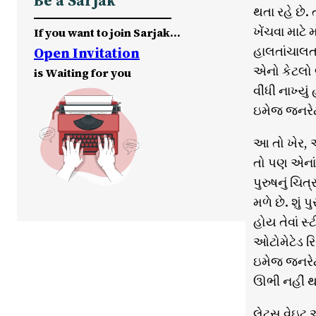
Be a Sarjak
થતા રહે છે
ખેંચવા માટે
If you want to join Sarjak…
હાલતાંચાલતા
Open Invitation
એનો કેટલો
is Waiting for you
વીંધી નાખ્ય
ઇમેજ જનરેટ
આ તો ખેર, આ
તો પણ એનાં 
પુરુષનું ચિ
મળે છે. શું
હોય તેવાં 
ઓટોમેટેડ રિ
ઇમેજ જનરેટર
ઊભી નહીં થ
લેટ્સ વેઇટ 