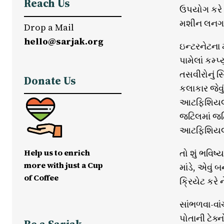
Reach Us
ઉપયોગ કરે છ
મશીન લનગ અન
Drop a Mail
hello@sarjak.org
ઇન્ટરનેટના
પામેલાં કમ્
તસવીરોનું સ
Donate Us
કલાકાર જેવુ
આટફિશિયલ ઇન
જટિલમાં જટિ
આટફિશિયલ ઇ
Help us to enrich
તો શું ભવિષ
more with just a Cup
માંડે, એવું
of Coffee
ક્રિયેટ કરે
સાંભળવા-વા
પોતાની ટેક