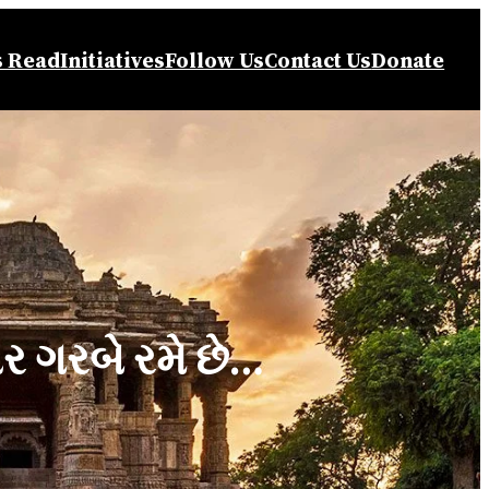
s Read
Initiatives
Follow Us
Contact Us
Donate
પર ગરબે રમે છે…