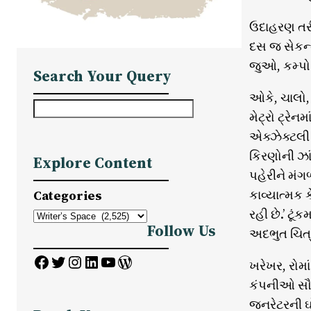
ઉદાહરણ તરીકે
દસ જ સેકન્ડ
જુઓ, કમ્પો
Search Your Query
ઓકે, ચાલો, 
S
મેટ્રો ટ્રેન
e
એક્ઝેક્ટલી 
a
કિરણોની ઝાં
Explore Content
r
પહેરીને મંગ
c
કાવ્યાત્મક 
Categories
h
રહી છે.’ ટૂ
Follow Us
અદભુત ચિત્
Facebook
Twitter
Instagram
LinkedIn
YouTube
WordPress
ખરેખર, રોમ
કંપનીઓ સૌ
જનરેટરની ઘો