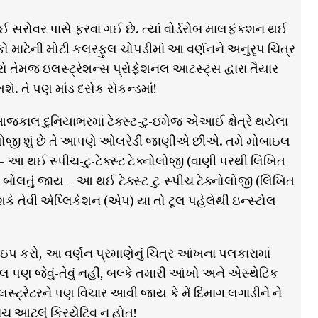
કોઈ સરોવર પાસે ફરવા ગઈ છે. ત્યાં વોર્ડરોબ માલફંકશન થઈ
ો માટેની મોટી કલરફુલ ચોપડીમાં આ વર્ણનને અનુરૃપ ચિત્ર
રો તેમજ ઇલસ્ટ્રેશન્સ પ્રોફેશનલ આટસ્ટ્સ દ્વારા તૈયાર
ે. તે પણ માંડ દસેક સેકન્ડમાં!
કાલ દુનિયાભરમાં ટેક્સ્ટ-ટુ-ઇમેજ એઆઈ ક્ષેત્રે થયેલા
ટ ટેક્નોલોજી શું છે તે આપણે ઓલરેડી જાણીએ છીએ. તમે મોબાઇલ
આ થઈ સ્પીચ-ટુ-ટેક્સ્ટ ટેક્નોલોજી (વાણી પરથી લિખિત
 બોલતું જાય – આ થઈ ટેક્સ્ટ-ટુ-સ્પીચ ટેક્નોલોજી (લિખિત
કે તેવી એપ્લિકેશન (એપ) યા તો ટૂલ પહેલેથી ઇન્સ્ટોલ
ાઇપ કરો, આ વર્ણન પ્રમાણેનું ચિત્ર આંખના પલકારામાં
પણ જેવું-તેવું નહીં, બલ્કે તમારી આંખો અને એસ્થેટિક
લસ્ટ્રેટરને પણ વિચાર આવી જાય કે મેં દિમાગ લગાડીને ને
ાચ આટલું ક્રિયેટિવ ન હોત!