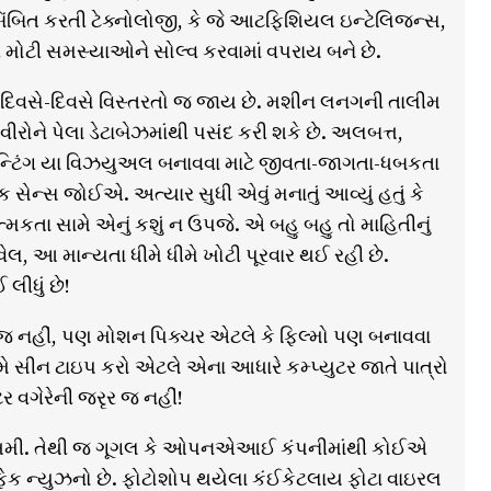
બિંબિત કરતી ટેક્નોલોજી, કે જે આટફિશિયલ ઇન્ટેલિજન્સ,
ની મોટી સમસ્યાઓને સોલ્વ કરવામાં વપરાય બને છે.
ઝ દિવસે-દિવસે વિસ્તરતો જ જાય છે. મશીન લનગની તાલીમ
ીરોને પેલા ડેટાબેઝમાંથી પસંદ કરી શકે છે. અલબત્ત,
પેઇન્ટિંગ યા વિઝયુઅલ બનાવવા માટે જીવતા-જાગતા-ધબકતા
 સેન્સ જોઈએ. અત્યાર સુધી એવું મનાતું આવ્યું હતું કે
કતા સામે એનું કશું ન ઉપજે. એ બહુ બહુ તો માહિતીનું
વેલ, આ માન્યતા ધીમે ધીમે ખોટી પૂરવાર થઈ રહી છે.
ીધું છે!
ર જ નહીં, પણ મોશન પિક્ચર એટલે કે ફિલ્મો પણ બનાવવા
મે સીન ટાઇપ કરો એટલે એના આધારે કમ્પ્યુટર જાતે પાત્રો
ર વગેરેની જરૃર જ નહીં!
ો જોખમી. તેથી જ ગૂગલ કે ઓપનએઆઈ કંપનીમાંથી કોઈએ
ેક ન્યુઝનો છે. ફોટોશોપ થયેલા કંઈકેટલાય ફોટા વાઇરલ