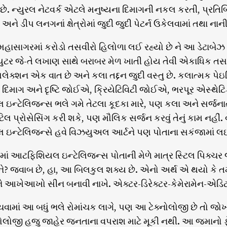
ે. ન્યુરલ નેટવર્ક એટલે મનુષ્યના દિમાગની નકલ કરતી, પ્રતિ
ે ડીપ લનગનાં ક્ષેત્રોમાં જુદી જુદી પેટર્ન ઉકેલવામાં તથા ના
 મહાસાગરમાં કરોડો તસવીરો હિલોળા લઈ રહ્યો છે ને આ ડેટાબે
પ્યુટર જે-તે લખાણ સાથે બરાબર મેળ ખાતી હોય તેવી એકાધિક તસવ
િલેક્શન એક વાત છે અને કલા તદ્દન જુદી વસ્તુ છે. કલાત્મક 
ં દિમાગ અને દૃષ્ટિ જોઈએ, ક્રિયેટિવિટી જોઈએ, ભરપૂર એસ્થેટિક
્ટેલિજન્સ ભલે ગમે તેટલા કૂદકા મારે, પણ કલા અને સર્જનાત્મ
લ પ્રોસેસિંગ કરી શકે, પણ મૌલિક સર્જન કરવું તેનું કામ નહીં. 
ન્ટેલિજન્સે હવે વિઝયુઅલ આર્ટને પણ પોતાના સકંજામાં લઈ લ
્યમાં આટફિશિયલ ઇન્ટેલિજન્સ પોતાની મેળે માત્ર સ્ટિલ પિક્ચ
 બને? જવાબ છે, હા, આ બિલકુલ શક્ય છે. એનો અર્થ એ થયો કે ત
 ને આખેઆખો સીન બનાવી નાખે. એક્ટર-ડિરેક્ટર-કેમેરામેન-એડિટ
ંચવામાં આ બધું ભલે રોમાંચક લાગે, પણ આ ટેક્નોલોજી છે ત
્નોલોજી હજુ જાહેર જનતાના વપરાશ માટે મૂકી નથી. આ જમાનો ફ