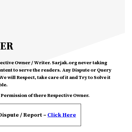
MER
spective Owner / Writer. Sarjak.org never taking
ontent to serve the readers. Any Dispute or Query
e will Respect, take care of it and Try to Solve it
ble.
 Permission of there Respective Owner.
Dispute / Report –
Click
Here