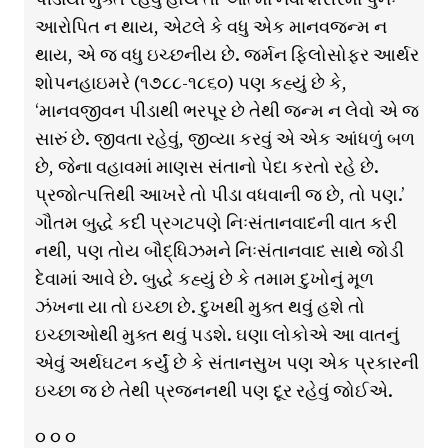
આરોપિત ન થાય, એટલે કે વધુ એક માનવજન્મ ન
થાય, એ જ વધુ ઇચ્છનીય છે. જર્મન ફિલોસોફર આર્થર
શોપનહાઇમરે (૧૭૮૮-૧૮૬૦) પણ કહ્યું છે કે,
‘માનવજીવન પીડાથી ભરપૂર છે તેથી જન્મ ન લેવો એ જ
સારું છે. જીવતા રહેવું, જીવ્યા કરવું એ એક આંધળું બળ
છે, જેના વહાવમાં માણસ સંતાનો પેદા કરતો રહે છે.
પ્રજોત્પત્તિથી આખરે તો પીડા વધવાની જ છે, તો પણ.’
ગૌતમ બુદ્ધે કદી પ્રગટપણે નિઃસંતાનવાદની વાત કરી
નથી, પણ તોય બૌદ્ધિઝમને નિઃસંતાનવાદ સાથે જોડી
દેવામાં આવે છે. બુદ્ધે કહ્યું છે કે તમામ દુખોનું મૂળ
ઝંખના યા તો ઇચ્છા છે. દુખથી મુક્ત થવું હશે તો
ઇચ્છાઓથી મુક્ત થવું પડશે. ઘણા લોકોએ આ વાતનું
એવું અર્થઘટન કર્યું છે કે સંતાનસુખ પણ એક પ્રકારની
ઇચ્છા જ છે તેથી પ્રજનનથી પણ દૂર રહેવું જોઈએ.
૦ ૦ ૦