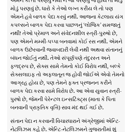
એમને કાં તો પરણવું નથી ને જો પરણવું જ હોય તો મોડું
મોડું પરણવું છે. ધારો કે તેઓ લગ્ન કરીય લે તો પણ
એમને હવે બાળક પેદા કરવું નથી. આજના કેટલાય યંગ
કપલ્સને બાળક પેદા કરવા પાછળનું ‘લોજિક’ સમજાતું
નથી! તેઓ પ્રેમાળ અને સંવેદનશીલ સ્ત્રી-પુરુષો છે,
પણ એમને મમ્મી-પપ્પા બનવામાં કોઈ રસ નથી. એમને
બાળક ઉછેરવાની જવાબદારી લેવી નથી અથવા સંતાનનું
બંધન જોઈતું નથી. તેઓ સંપૂર્ણપણે તંદુરસ્ત અને
ફળદ્રુપ છે, સેક્સ સામે તેમનો કોઈ વિરોધ નથી, બલ્કે
સેક્સલાઇફ તો અફલાતૂન જ હોવી જોઈએ એવો તેમનો
આગ્રહ હોય છે, પણ તેમને ફક્ત પ્રજનન કરીને
બાળક પેદા કરવા સામે વિરોધ છે. આ એવા યુવાન સ્ત્રી-
પુરષો છે, જેમની પેરેન્ટલ ઇન્સટિંક્ટ્સ (માતા કે પિતા
બનવાની પ્રાકૃતિક વૃત્તિ) સાવ મંદ થઈ ગઈ છે.
સંતાન પેદા ન કરવાની વિચારધારાને અંગ્રેજીમાં એન્ટિ-
નેટલિઝમ કહે છે. એન્ટિ-નેટલિઝમને ગુજરાતીમાં શું