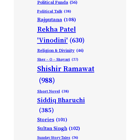
Political Funda
(56)
Political Talk
(38)
Rajputana
(108)
Rekha Patel
'Vinodini'
(630)
Religion & Divinity
(46)
Sher – O – Shayari
(27)
Shishir Ramawat
(988)
Short Novel
(38)
Siddiq Bharuchi
(385)
Stories
(101)
Sultan Singh
(102)
Sunday Story Tales
(26)