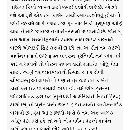
પાઉન્ડ કિલો કાર્બન ડાયોક્સાઈડ શોષી શકે છે. એટલે
જો આ વૃક્ષે એક ટન કાર્બન ડાયોક્સાઇડ શોષવું હોય તો
એને ૪૦ વર્ષ લાગી જાય. જાગૃત નાગરિકો પ્રદૂષણ ઓછું
થાય તે માટે જાતજાતના રીતરસમો અજમાવે છે. જેમ કે,
તમે આખા ઘરમાં ફિલામેન્ટવાળા સાદા લાઇટ બલ્બને
બદલે એલઇડી ફિટ કરાવી દો છો. તો આ રીતે તમે કેટલો
કાર્બન બચાવો છો? ફક્ત ૦.૧ ટન પ્રતિવર્ષ. તમે એક વર્ષ
કાર ન ચલાવો તો બે ટન કાર્બન ડાયોક્સાઈડ ઓછું પેદા
થાય. આખું વર્ષ જાતજાતની રિસાઇકલ થયેલી
ચીજવસ્તુઓ વાપરો તો પણ માત્ર ૦.૨ ટન કાર્બન
ડાયોક્સાઈડ જ બચાવી શકો છો. તમે એક ટ્રાન્સ-
એટલાન્ટિક ફ્લાઇટ (યુરોપથી અમેરિકાની રિટર્ન ટ્રિપ)
ટાળો છો, તો પ્રતિ પેસેન્જર ૧.૬ ટન કાર્બન ડાયોક્સાઈડ
બચાવો છો. હવે આ સાંભળોઃ ધારો કે તમે એક બાળક
ઓછું પેદા કરો છો. તો તમે એક વર્ષમાં કેટલો કાર્બન
ડાયોક્સાઈડ બચાવો છો? અધધધ ૫૮.૬ ટન!