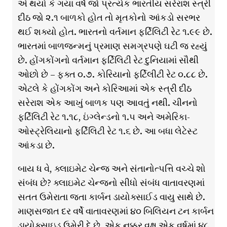
એ થયો કે ગયા વર્ષે જો પ્રત્યેક ભારતીય સરેરાશ સ્ત્રી
દીઠ જો ૨.૧ બાળકો હોત તો મૃતકોનો આંકડો સરભર
થઈ શક્યો હોત. ભારતનો વર્તમાન ફર્ટિલિટી રેટ ૧.૯૯ છે.
ભારતમાં બાળજન્મનું પ્રમાણ સમગ્રપણે ઘટી જ રહ્યું
છે. હોંગકોંગનો વર્તમાન ફર્ટિલિટી રેટ દુનિયામાં સૌથી
ઓછો છે – ફક્ત ૦.૭. કોરિયાનો ફર્ટિલીટી રેટ ૦.૮૮ છે.
એટલે કે હોંગકોંગ અને કોરિઆમાં એક સ્ત્રી દીઠ
સરેરાશ એક આખું બાળક પણ આવતું નથી. ચીનનો
ફર્ટિલિટી રેટ ૧.૧૮, ઇંગ્લેન્ડનો ૧.૫ અને અમેરિકા-
ઓસ્ટ્રેલિયાનો ફર્ટિલિટી રેટ ૧.૬ છે. આ બધા લેટેસ્ટ
આંકડા છે.
બાય ધ વે, ક્લાઇમેટ ચેન્જ અને સંતાનોત્પત્તિ વચ્ચે શો
સંબંધ છે? ક્લાઇમેટ ચેન્જનો સીધો સંબંધ વાતાવરણમાં
સતત ઉમેરાતા જતા કાર્બન ડાયોક્સાઈડ વાયુ સાથે છે.
માણસજાત દર વર્ષે વાતાવરણમાં ૪૦ બિલિયન ટન કાર્બન
ડાયોક્સાઇડ ઉમેરી દે છે. એક નક્કર વૃક્ષ એક વર્ષમાં ૪૮