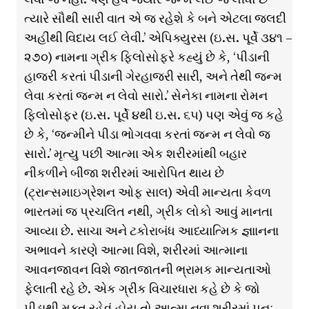
ત્યારે સૌથી સારી વાત એ જ રહેશે કે બને એટલા જલદી
અહીંથી વિદાય લઈ લેવી.’ એપિક્યુરસ (ઇ.સ. પૂર્વે ૩૪૧ –
૨૭૦) નામના ગ્રીક ફિલોસોફરે કહ્યું છે કે, ‘પીડાની
હાજરી કરતાં પીડાની ગેરહાજરી સારી, અને તેથી જન્મ
લેવા કરતાં જન્મ ન લેવો સારો.’ સેનેકા નામના રોમન
ફિલોસોફર (ઇ.સ. પૂર્વે ૪થી ઇ.સ. ૬૫) પણ એવું જ કહે
છે કે, ‘જન્મીને પીડા ભોગવવા કરતાં જન્મ ન લેવો જ
સારો.’ મૃત્યુ પછી આત્મા એક શરીરમાંથી બહાર
નીકળીને બીજા શરીરમાં આરોપિત થાય છે
(ટ્રાન્સમાઇગ્રેશન ઓફ સાલ) એવી માન્યતા કેવળ
ભારતમાં જ પ્રચલિત નથી, ગ્રીક લોકો આવું માનતા
આવ્યા છે. સાચા અને ટકોરાબંધ આધ્યાત્મિક જ્ઞાાનના
અભાવને કારણે આત્મા વિશે, શરીરમાં આત્માના
આવનજાવન વિશે જાતજાતની ભ્રામક માન્યતાઓ
ફેલાતી રહે છે. એક ગ્રીક વિચારધારા કહે છે કે જો
પીડાથી મુક્ત રહેવું હોય તો આત્મા નવા શરીરમાં પુનઃ