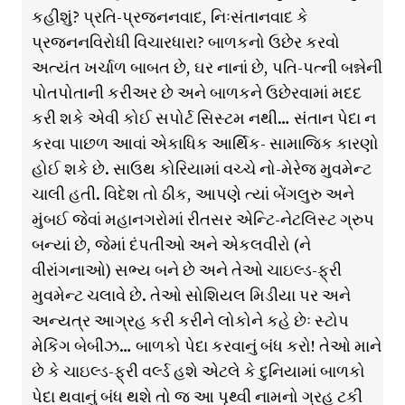
કહીશું? પ્રતિ-પ્રજનનવાદ, નિઃસંતાનવાદ કે
પ્રજનનવિરોધી વિચારધારા? બાળકનો ઉછેર કરવો
અત્યંત ખર્ચાળ બાબત છે, ઘર નાનાં છે, પતિ-પત્ની બન્નેની
પોતપોતાની કરીઅર છે અને બાળકને ઉછેરવામાં મદદ
કરી શકે એવી કોઈ સપોર્ટ સિસ્ટમ નથી… સંતાન પેદા ન
કરવા પાછળ આવાં એકાધિક આર્થિક- સામાજિક કારણો
હોઈ શકે છે. સાઉથ કોરિયામાં વચ્ચે નો-મેરેજ મુવમેન્ટ
ચાલી હતી. વિદેશ તો ઠીક, આપણે ત્યાં બેંગલુરુ અને
મુંબઈ જેવાં મહાનગરોમાં રીતસર એન્ટિ-નેટલિસ્ટ ગ્રુપ
બન્યાં છે, જેમાં દંપતીઓ અને એકલવીરો (ને
વીરાંગનાઓ) સભ્ય બને છે અને તેઓ ચાઇલ્ડ-ફ્રી
મુવમેન્ટ ચલાવે છે. તેઓ સોશિયલ મિડીયા પર અને
અન્યત્ર આગ્રહ કરી કરીને લોકોને કહે છેઃ સ્ટોપ
મેકિંગ બેબીઝ… બાળકો પેદા કરવાનું બંધ કરો! તેઓ માને
છે કે ચાઇલ્ડ-ફ્રી વર્લ્ડ હશે એટલે કે દુનિયામાં બાળકો
પેદા થવાનું બંધ થશે તો જ આ પૃથ્વી નામનો ગ્રહ ટકી