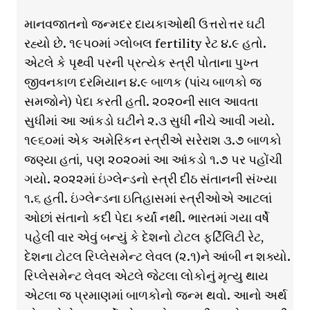
માનવજાતનો જન્મદર દાયકાઓથી ઉત્તરોત્તર ઘટી
રહ્યો છે. ૧૯૫૦માં ગ્લોબલ fertility રેટ ૪.૯ હતો.
એટલે કે પૃથ્વી પરની પ્રત્યેક સ્ત્રી પોતાના પુખ્ત
જીવનકાળ દરમિયાન ૪.૯ બાળક (પાંચ બાળકો જ
સમજોને) પેદા કરતી હતી. ૨૦૨૦ની સાલ આવતા
સુધીમાં આ આંકડો ઘટીને ૨.૩ સુધી નીચે આવી ગયો.
૧૯૬૦માં એક અમેરિકન સ્ત્રીએ સરેરાશ ૩.૭ બાળકો
જણ્યા હતાં, પણ ૨૦૨૦માં આ આંકડો ૧.૭ પર પહોંચી
ગયો. ૨૦૨૨માં ઇંગ્લેન્ડનો સ્ત્રી દીઠ સંતાનની સંખ્યા
૧.૬ હતી. ઇંગ્લેન્ડના ઇતિહાસમાં સ્ત્રીઓએ આટલાં
ઓછાં સંતાનો કદી પેદા કર્યાં નથી. ભારતમાં ગયા વર્ષે
પહેલી વાર એવું બન્યું કે દેશનો ટોટલ ફર્ટિલિટી રેટ,
દેશના ટોટલ રિપ્લેસમેન્ટ લેવલ (૨.૧)ને આંબી ન શક્યો.
રિપ્લેસમેન્ટ લેવલ એટલે જેટલા લોકોનું મૃત્યુ થાય
એટલા જ પ્રમાણમાં બાળકોનો જન્મ થવો. આનો અર્થ