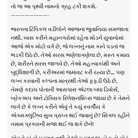
તો જ આ પૃથ્વી નામનો ગ્રહ ટકી શકશે.
————————-
ભારતના ટિપિકલ વડીલોને આજના જુવાનિયા સમજાતા
નથી. ખાસ કરીને મહાનગરોમાં રહેતા મોડર્ન યુવાનોમાં
આજે એક મોટો વર્ગ છે, જે લગ્નનું નામ કાને પડતાં જ
ભડકી ઉઠે છે. તેઓ સરસ ભણેલાગણેલા છે, મસ્ત કમાય
છે, શરીરને સરસ જાળવે છે. તેઓ મહત્ત્વાકાંક્ષી અને
બુદ્ધિશાળી છે, કરીઅરમાં જમાવટ કરી રહ્યા છે… પણ
લગ્ન કરવાની કલ્પના માત્રથી તેઓ ફફડી ઉઠે છે.
તેમણે કદાચ પોતાની આસપાસ એટલા બધા ડિવોર્સ,
બ્રેકઅપ અને ટોક્સિક રિલેશનશિપ્સ જાયા છે કે તેમને
લાગે છે કે લગ્ન કરીને એવું તે કયું સ્વર્ગીય કે
એક્સક્લુઝિવ સુખ પ્રાપ્ત થઈ જવાનું છે? સિંગલ રહીને
તમામ પ્રકારની મજા થઈ જ શકે છેને!