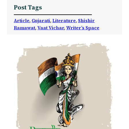
Post Tags
Article
, 
Gujarati
, 
Literature
, 
Shishir
Ramawat
, 
Vaat Vichar
, 
Writer’s Space