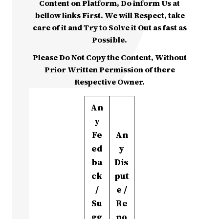
Content on Platform, Do inform Us at
bellow links First. We will Respect, take
care of it and Try to Solve it Out as fast as
Possible.
Please Do Not Copy the Content, Without
Prior Written Permission of there
Respective Owner.
An
y
Fe
An
ed
y
ba
Dis
ck
put
/
e /
Su
Re
gg
po