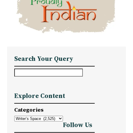
Search Your Query
S
e
a
Explore Content
r
c
Categories
h
Follow Us