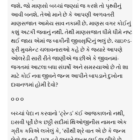
જશે. જો માણસો બચ્ચાં જણ્યાં જ કરશે તો પૃથ્વીનું
આવી બનશે. તેઓ માને છે કે આપણી અળવતરી
માણસજાત આમેય સાવ નકામી છે. માણસ વગર કોઈનું
કશું અટકી જવાનું નથી. તેથી માણસજાત ધીમે ધીમે નષ્ટ
થઈ જાય એમાં જ બાકીની જીવસૃષ્ટિનું ભલું છે. ચાઇલ્ડ-
ફ્રી મુવમેન્ટ ચલાવનારાઓ કહે છે કે જ્યારે આપણે
ઓલરેડી સારી રીતે જાણીએ જ છીએ કે જીવનમાં-
જગતમાં આટલા બધા સંઘર્ષો અને સમસ્યાઓ છે તો શા
માટે કોઈ નવા જીવને જન્મ આપીને બાપડાને દુખોના
દાવાનળમાં હોમી દેવો?
૦ ૦ ૦
બચ્ચાં પેદા ન કરવાનો ‘ટ્રેન્ડ’ કંઈ આજકાલનો નથી,
ઇસવી પૂર્વે છેક છઠ્ઠી સદીમાં થિઓજીનીસ નામના એક
ગ્રીક કવિએ લખેલું કે, ‘સૌથી શ્રે વાત એ છે કે જન્મ
લેવો જ નહીં. પણ હવે જ્યારે જન્મ લઈ જ લીધો છે