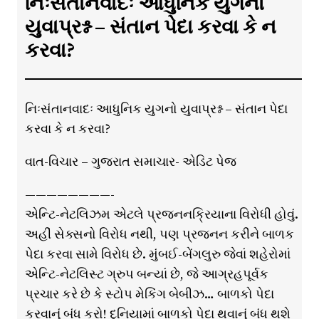
નિઃસંતાનવાદઃ આધુનિક યુગનો
યુવાપ્રશ્ન – સંતાન પેદા કરવા કે ન
કરવા?
નિઃસંતાનવાદઃ આધુનિક યુગનો યુવાપ્રશ્ન – સંતાન પેદા
કરવા કે ન કરવા?
વાત-વિચાર – ગુજરાત સમાચાર- એડિટ પેજ
————————-
એન્ટિ-નેટલિઝમ એટલે પ્રજનનક્રિયાના વિરોધી હોવું.
અહીં સેક્સનો વિરોધ નથી, પણ પ્રજનન કરીને બાળક
પેદા કરવા સામે વિરોધ છે. મુંબઈ-બેંગલુરુ જેવાં શહેરોમાં
એન્ટિ-નેટલિસ્ટ ગ્રુપ બન્યાં છે, જે આગ્રહપૂર્વક
પ્રચાર કરે છે કે સ્ટોપ મેકિંગ બેબીઝ… બાળકો પેદા
કરવાનું બંધ કરો! દુનિયામાં બાળકો પેદા થવાનું બંધ થશે