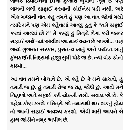
ગાયક ડિવાઈનના DJમાં હજારો યુવાનો ઝૂમે છે પણ
ગામની ગલી સાફાઈ કરવાની કોઈનેય પડી નથી. અરે
એક મજાની વાત કહું તમને હું પણ આ વાવ જોવાં ગયો
ત્યારે મને પણ એમ કહેવામાં આવ્યું હતું કે “તમે સફાઈ
કરવાં આવ્યાં છો ?” મેં કહ્યું હું મિત્રો ભેગાં કરી જરૂર
સફાઈ અર્થે ત્યાં આવીશ આ મારું વચન છે જાઓ… પણ
જ્યાં ગુજરાત સરકાર, પુરાતત્વ ખાતું અને પર્યટન ખાતું
કુંભકર્ણની નિદ્રામાં હજી સુધી પોઢે જ છે. ત્યાં વાંક કોનો
કાઢવો…
આ વાવ તમને બોલાવે છે. એ કહે છે કે મને સાચવો, હું
તમારી જ છું. હું તમારી રોજ જ રાહ જોઉં છું. આવો મને
નિહાળો અને સફાઈ કરી ચોખ્ખી રાખો. સવાલ એ છે. કે
પહેલ કોણ કરશે ? મિત્રો જો તમારાથી થઇ શકતું હોય
તો આની સફાઈ અવશ્ય કરશો. એવી મારી આપને બે
હાથ જોડીને નમ્ર અપીલ છે.