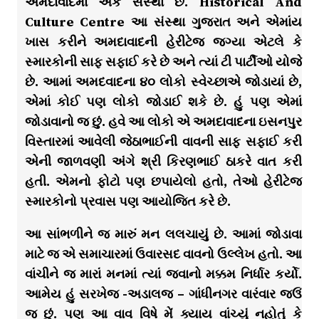
અમદાવાદમાં એક સંસ્થા છે. Historical And
Culture Centre આ સંસ્થા ગુજરાત અને એમાંય
ખાસ કરીને અમદાવાદની હેરીટેજ જગ્યા એટલે કે
સ્મારકોની સાફ સફાઈ કરે છે અને ત્યાં ટી પાર્ટીઓ યોજે
છે. આમાં અમદવાદના ૪૦ લોકો સ્વેચ્છાએ જોડાયાં છે,
એમાં કોઈ પણ લોકો જોડાઈ શકે છે. હું પણ એમાં
જોડાવાનો જ છું. હવે આ લોકો એ અમદાવાદના ઇસનપુર
વિસ્તારમાં આવેલી જેઠાભાઈની વાવની સાફ સફાઈ કરી
એની જાળવણી અંગે શ્રી કિરણભાઈ ઠાકરે વાત કરી
હતી. એમનો ફોટો પણ છપાયેલો હતો, તેઓ હેરીટેજ
સ્મારકોનો પ્રવાસ પણ આયોજિત કરે છે.
આ સાંભળીને જ મારું મન લલચાયું છે. આમાં જોડાવા
માટે જ એ સમાચારમાં ઉવારસદ વાવનો ઉલ્લેખ હતો. આ
વાંચીને જ મારાં મનમાં ત્યાં જવાનો મક્કમ નિર્ધાર કર્યો.
આમેય હું સરખેજ -અડાલજ – ગાંધીનગર વારંવાર જઉં
જ છું. પણ આ વાવ વિષે મેં ક્યાય વાંચ્યું નહોતું કે