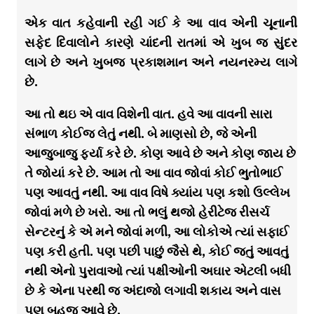
એક વાત કહેવાની રહી ગઈ કે આ વાવ એની ચૂનાની
સફેદ દિવાલોને કારણે ચાંદની રાતમાં એ ખુબ જ સુંદર
લાગે છે અને ખુબજ પ્રકાશમાન અને નયનરમ્ય લાગે
છે.
આ તો થઇ એ વાવ વિશેની વાત. હવે આ વાવની સારા
સંભાળ કોઈજ લેતું નથી. બે માણસો છે, જે એની
આજુબાજુ ફર્યા કરે છે. કોણ આવે છે અને કોણ જાય છે
તે જોયાં કરે છે. આમ તો આ વાવ જોવાં કોઈ ભુતોભાઈ
પણ આવતું નથી. આ વાવ વિષે ક્યાંય પણ કશો ઉલ્લેખ
જોવાં મળે છે ખરો. આ તો ભલું થજો હેરીટેજ રીસર્ચ
સેન્ટરનું કે એ મને જોવાં મળી, આ લોકોએ ત્યાં સફાઈ
પણ કરી હતી. પણ પછી પાછું જૈસે થે, કોઈ જતું આવતું
નથી એનો પુરાવાઓ ત્યાં પક્ષીઓની અઘાર એટલી બધી
છે કે એના પરથી જ અંદાજો લગાવી શકાય અને વાસ
પણ બહુજ આવે છે.