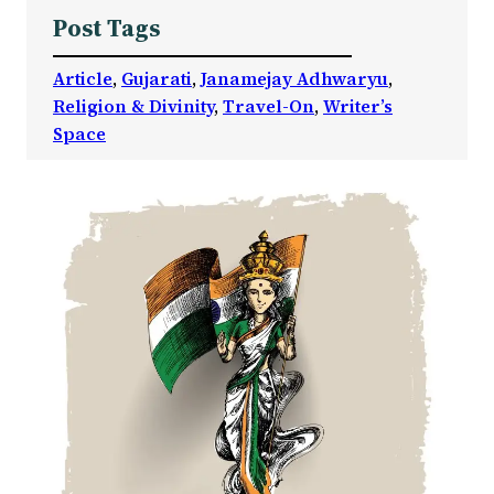
Post Tags
Article
, 
Gujarati
, 
Janamejay Adhwaryu
, 
Religion & Divinity
, 
Travel-On
, 
Writer’s
Space