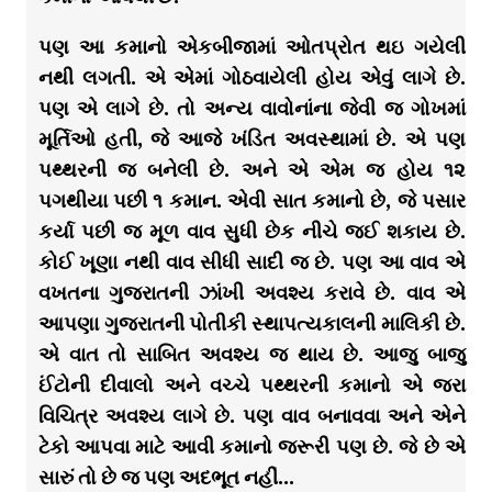
પણ આ કમાનો એકબીજામાં ઓતપ્રોત થઇ ગયેલી
નથી લગતી. એ એમાં ગોઠવાયેલી હોય એવું લાગે છે.
પણ એ લાગે છે. તો અન્ય વાવોનાંના જેવી જ ગોખમાં
મૂર્તિઓ હતી, જે આજે ખંડિત અવસ્થામાં છે. એ પણ
પથ્થરની જ બનેલી છે. અને એ એમ જ હોય ૧૨
પગથીયા પછી ૧ કમાન. એવી સાત કમાનો છે, જે પસાર
કર્યા પછી જ મૂળ વાવ સુધી છેક નીચે જઈ શકાય છે.
કોઈ ખૂણા નથી વાવ સીધી સાદી જ છે. પણ આ વાવ એ
વખતના ગુજરાતની ઝાંખી અવશ્ય કરાવે છે. વાવ એ
આપણા ગુજરાતની પોતીકી સ્થાપત્યકાલની માલિકી છે.
એ વાત તો સાબિત અવશ્ય જ થાય છે. આજુ બાજુ
ઈંટોની દીવાલો અને વચ્ચે પથ્થરની કમાનો એ જરા
વિચિત્ર અવશ્ય લાગે છે. પણ વાવ બનાવવા અને એને
ટેકો આપવા માટે આવી કમાનો જરૂરી પણ છે. જે છે એ
સારું તો છે જ પણ અદભૂત નહીં…