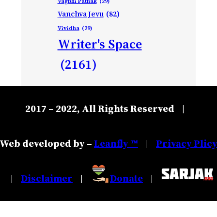
Vagbhi Pathak
(29)
Vanchva Jevu
(82)
Vividha
(29)
Writer's Space
(2161)
2017 – 2022, All Rights Reserved
|
Web developed by –
Leanfly ™
Privacy Plic
|
Disclaimer
Donate
|
|
|