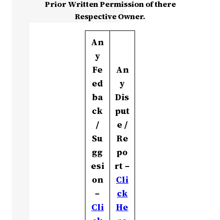
Prior Written Permission of there
Respective Owner.
An
y
Fe
An
ed
y
ba
Dis
ck
put
/
e /
Su
Re
gg
po
esi
rt –
on
Cli
–
ck
Cli
He