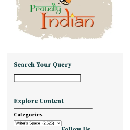
Search Your Query
S
e
a
Explore Content
r
c
Categories
h
Follow Us