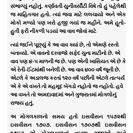
સંભાળ્યું નહોતું. કર્ણાવતી યુનીવર્સીટી વિષે તો હું પહેલેથી
જ માહિતગાર હતો. ત્યાં જવા માટે લલચાયો અને એક
મોકો મળ્યો પણ ખરો હજી ગયાં જ મહીને. અમે હૂતો-
હુતી ફરી નીકળી પડયાં આ વાવ જોવાં માટે
ત્યાં જઈને પૂછ્યું કે આ વાવ ક્યાં છે, તો એમણે રસ્તો
બતાવ્યો. એ વાવનો દરવાજો સફેદ ચુના માટીનો છે. એ
વાવ પણ ૪-૫ માળની જ છે. પણ એની ખાસિયત એ છે કે
એ રેતી-ઈંટમાંથી બનેલી છે. આ વાવ ૪૦૦ વર્ષ જૂની છે.
એટલે કે અડાલજ કરતાં ૧૨૦ વર્ષ પછીની એટલે તાત્પર્ય
એ કે એ વખતે તો મહમૂદ બેગડો નહોતો જ નહોતો. હવે
આ વખતે તો અમદાવાદમાં અને ગુજરાતમાં મોગલોનું
રાજ્ય હતું.
અ મોગલકાલનો સમય હતો ઇસવીસન ૧૫૭૨થી
ઇસવીસન ૧૭૦૭. ઇસવીસન ૧૭૦૭થી ઇસવીસન