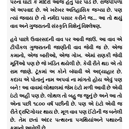
પરના ઘાટો કે મંદિરો આજ હેતુ પાર પાડે છે. રાજપીપળા
એ અપવાદ છે. એ ખરેખર અતિહાસિક જગ્યા છે. પણ
ત્યાં જવાય છે તો નર્મદા પસાર કરીને જ… આ તો થયું
વાવ અને ગુજરાતની સંસ્કૃતિ વિશેનું વિશ્લેષણ.
હવે પાછો ઉવારસદની વાવ પર આવી જાઉં. આ વાવ એ
ટીપીકલ ગુજરાતની જાણીતી વાવ જેવી જ છે. એજ
કમાનો, એજ બારીઓ, એજ ગોખ. એમાં રાણકી જેવી
મૂર્તિઓ પણ છે જે ખંડિત થયેલી છે. કેવી રીતે થઇ એ તો
રામ જાણે. ટૂંકમાં અ કોને બંધાવી એ અદ્યાહાર છે.
કદાચ એ પોતાનું નામ અપવાં ના માંગતો હોય એવું પણ
બને ! આ વાવમાં લોથાલમાં જેમ ઇંટો મળી આવી છે એવી
ઇંટો અહી પણ છે. લોથલ તો બહુ જ જુનું છે અને આ તો
એના પછી ૧૮૦૦ વર્ષ પછીની છે. પણ એ ઇંટો એવી જ
રીતે દ્રષ્ટિગોચર થાય છે. મૂળ વાવ પણ ઈંટોની જ બનેલી
છે. તેમ છતાં અંદર પત્થરના પગથિયાંઅને પથારની
કમાનો આવેલી છે.