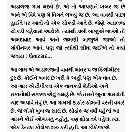
અડાલજ ગામ મધ્યે છે. એ તો આપણને ખબર જ છે
અને એ વિષે પણ મેં વિગતે લખ્યું જ છે. આ વાવથી પાછા
હાઈવે પર આવો તો એક ચોકડી આવે છે, જેણે અડાલજ
ચોકડી કહેવામાં આવે છે. ત્યાંથી ડાબી બાજુએ જાઓ તો
અમદાવાદ આવે અને જમણી બાજુએ જાઓ તો
ગાંધીનગર આવે. પણ જો ત્યાંથી સીધા જઈએ તો ક્યાં
જવાય ? ઉવારસદ…
આ ગામ એ અડાલજની વાવથી માત્ર ૫ જ કિલોમીટર
દુર છે. કોઈને ખબર છે ખરી કે અહીં પણ એક વાવ છે.
આ ગામ એ ટીપીકલ એક નાનકડી શેરીઓ અને
મકાનોથી સજ્જ એવું ગામડું છે. જે તમને જુના ગામડાંની
યાદ અપાવે તેવું છે. આ ગામમાં ઠાકોર કોમની વસ્તી વધારે
છે. જે લોકો ખુબ જ સારાં છે. થોડાંક જ વર્ષો પહેલાં આ
ગામને કોઈ ઓળખતું નહોતું, પણ થોડા વર્ષ પહેલાં ત્યાં
એક ડેન્ટલ કોલેજ શરુ કરી હતી. આ કોલેજ એ