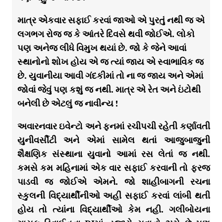
માત્ર એકવાર સફાઈ કરવાં જાઓ એ પુરતું નથી જ એ
લગભગ રોજ જ કે આંતરે દિવસે થવી જોઈએ. લોકો
પણ અનેજ લીધે વિમુખ થયાં છે. જો કે જેને આવાં
સ્થાનોનો શોખ હોય એ જ ત્યાં જાય એ સ્વાભાવિક જ
છે. યુવાનીયા આવી ગંદકીમાં તો ના જ જાય અને એમાં
જોવાં જેવું પણ કશું જ નથી. માત્ર એ રેત અને ઇંટોથી
બનેલી છે એટલું જ નાવીન્ય !
અવારનવાર ઇવેન્ટો અને ફનમાં રચીપચી રહેતી કર્ણાવતી
યુનીવર્સીટી અને એમાં સામેલ થતાં આજુબાજુની
શૈક્ષણિક સંસ્થાના યુવાનો આમાં રસ લેતાં જ નથી.
કમસે કમ મહિનામાં એક વાર સફાઈ કરવાની તો ફરજ
પાડવી જ જોઈએ એમને. જો શાહીબાગની રચના
સ્કુલની વિદ્યાર્થીનીઓ અહીં સફાઈ કરવાં લાંબી થતી
હોય તો ત્યાંના વિદ્યાર્થીઓ કેમ નહી. ગલીબોયના