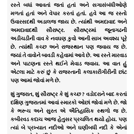
રસ્તે બધાં આવતાં જતાં હતાં અને સગાસંબંધીઓણે
મળતાં હતાં અને વેપાર કરતાં હતાં. હવે આ જ રસ્તો
ઉવારસદથી અડાલજ જાય છે. ત્યાંથી અમદાવાદ અને
અમદાવાદથી સૌરાષ્ટ્ર. સૌરાષ્ટ્રમાં જૂનાગઢની
અડીચડીની વાવ કે નવઘણ કુવો આની સાખ અવશ્ય પૂરે
છે. ત્યાંથી કચ્છ અને રાજસ્થાન પણ જવાય જ છે.
જ્યાં તે વાવોને બાવડી કહેવામાં આવે છે. આ રસ્તે મારવાડ
અને પાટણના રસ્તે થઈને મેવાડ જવાય. આ વાત હું
એટલા માટે કરું છું કે રાજસ્તાની કલાકારીગીરીની છાંટ
પણ આમાં જોવાં મળે છે.
શું ગુજરાત, શું સૌરાષ્ટ્ર કે શું કચ્છ ? વડોદરાને બાદ કરતાં
દક્ષિણ ગુજરાતમાં આવાં સ્મારકો ઓછાં જોવાં મળે છે. જો
કે ભરૂચ અને સુરત એ ઐતિહાસિક સ્થળો જ છે.
કબીરવડ કદાચ આજ હેતુસર પ્રચલિત થયો હોય. પણ
ત્યાં બે પ્રખ્યાત નદીઓ અને ઘણીબધી નદી કે એનાં