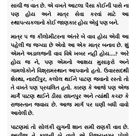
સાચી જ વાત છે. એ વખતે આટલા પૈસા કોઈની પાસે ના
પણ હોય અને માત્ર સેવા કરવાં માટે આ
સ્થાપત્યકલાનો કોઈ જાણકાર હોય એવું પણ બને.
માત્ર ૫ જ કીલોમીટરના અંતરે બે વાવ હોય એવી આ
પહેલી જ જગ્યા છે એવો આ એક માત્ર બનાવ છે. શું
એમને અડાલજની વાવ વિષે ખબર નહીં હોય….? અરે
હોય જ ને, પણ એમનો આશય મુસાફરો અને
ગામલોકોને વિશ્રામસ્થાન આપવાનો હતો. ઉવારસદથી
શેરથા, નારદીપુર, કલોલ થઈને પાટણ જવાનો રસ્તો તો
તે વખતે પણ પ્રચલિત હતો. કારણ કે આજે પણ એજ
માર્ગે પાટણ થઈને ડીસા રાધનપુર અને ત્યાંથી કચ્છ કે
રાજસ્તાન જવાય છે. આજ માર્ગ પર ઘણી બધી વાવો
આવેલી છે.
પાટણમાં તો સોલંકી યુગની શાન સમી રાણકી વાવ છે.
આવીજ તે કાળની બે વાવો એ વિજયનગર પોળો