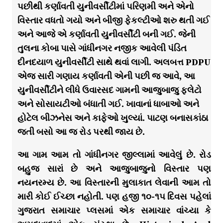
પછીથી કર્ણાવતી યુનીવર્સીટીમાં પરિણમી અને એનો
વિસ્તાર વધતો ગયો અને બીજી ફેકલ્ટીઓ શરુ થતી ગઈ
અને આજે એ કર્ણાવતી યુનીવર્સીટી બની ગઈ. જેની
તુલના કોબા પાસે ગાંધીનગર નજીક આવેલી પંડિત
દીનદયાળ યુનીવર્સીટી સાથે થવાં લાગી. અલબત્ત PDPU
એજ સારી ગણાય કર્ણાવતી એની પછી જ આવે, આ
યુનીવર્સીટીને લીધે ઉવારસદ ગામની આજુબાજુ ફલેટો
અને સોસાયટીઓ બંધાતી ગઈ. ખાવાનાં ધાબાઓ અને
હોટેલ બીઝનેસ અને કાફેઓ ખુલ્યાં. પાટણ બનાસકાંઠા
જતી બસો આ જ રોડ પરથી જાય છે.
આ ગામ આમ તો ગાંધીનગર જીલ્લામાં આવેલું છે. રોડ
બહુજ સારાં છે અને આજુબાજુનો વિસ્તાર પણ
નયનરમ્ય છે. આ વિસ્તારની મુલાકાત લેવાની આમ તો
મારી કોઈ ઈચ્છા નહોતી. પણ હજી ૧૦-૧૫ દિવસ પહેલાં
ગુજરાત સમાચાર પ્લસમાં એક સમાચાર વાંચ્યા કે