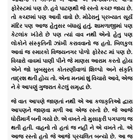
ફોરેસ્ટમાં પણ છે. હવે પાટણથી જે રસ્તો કચ્છ જાય છે.
તો કચ્છમાં પણ આવી વાવો છે. મોઢેરાનું પ્રખ્યાત સૂર્ય
મંદિર પણ આજ હેતુસર બંધાયું હતું. શામળાજીમાં પણ
કેટલાંક ખંડેરો છે પણ ત્યાં વાવ નથી એનો હેતુ પણ
લોકોને સંસ્કૃતિની ઝાંખી કરાવવાનો જ હતો. બિલકુલ
આવાં જ સ્મારકો વિજયનગર પોળો ફોરેસ્ટ માં પણ છે.
વિચારો વાવમાં પાણી પીને જે માણસ આરામ કરતો હોય
એને જો ખુબસુરત કોતરણીવાળાં શિલ્પો અને સંકૃતિ
તાદ્રશ થતી હોય તો. એના મનમાં શું વિચારો આવે, એજ
ને કે આપણું ગુજરાત કેટલું સમૃદ્ધ છે.
જે વાત આપણે જાણતાં નથી એ આ કલાકૃતિઓ દ્વારા
આપણને જાણવા મળી આ એજ રસ્તો છે. જે આજે
ધોરીમાર્ગ બની ગયો છે. એ વખતે તો મુસાફરી પગપાળા જ
થતી હતી. વાહનો તો હતાં જ નહીં ને એ વખતે તો. એ
આજ રસ્તો હતો જે આજે પ્રચલિત બન્યો છે. આ જ