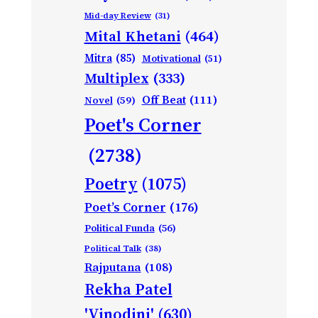
Mid-day Review
(31)
Mital Khetani
(464)
Mitra
(85)
Motivational
(51)
Multiplex
(333)
Off Beat
(111)
Novel
(59)
Poet's Corner
(2738)
Poetry
(1075)
Poet’s Corner
(176)
Political Funda
(56)
Political Talk
(38)
Rajputana
(108)
Rekha Patel
'Vinodini'
(630)