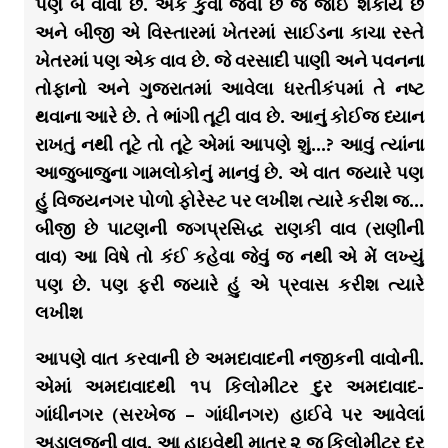
પણ બે વાવો છે. એક કુવા જેવી છે જે જોઈ શકાય છે
અને બીજી એ વિસ્તારમાં ખેતરમાં સાઈડના કાચા રસ્તે
ખેતરમાં પણ એક વાવ છે. જે વરસાદી પાણી અને પવનના
તોફાનો અને ગુજરાતમાં આવેલા ધરતીકંપમાં તે નષ્ટ
થવાના આરે છે. તે ભાંગી તૂટી વાવ છે. આનું કોઈજ ધ્યાન
રાખતું નથી તૂટે તો તૂટે એમાં આપણે શું…? આવું ત્યાંના
આજુબાજુના ગામલોકોનું માનવું છે. એ વાત જયારે પણ
હું વિજયનગર પોળો ફોરેસ્ટ પર લખીશ ત્યારે કરીશ જ…
બીજી છે પાટણની જગપ્રસિદ્ધ રાણકી વાવ (રાણીની
વાવ) આ વિષે તો કંઈ કહેવા જેવું જ નથી એ મેં લખ્યું
પણ છે. પણ ફરી જયારે હું એ પ્રવાસ કરીશ ત્યારે
લખીશ
આપણે વાત કરવાની છે અમદાવાદની નજીકની વાવોની.
એમાં અમદાવાદથી ૧૫ કિલોમીટર દુર અમદાવાદ-
ગાંધીનગર (સરખેજ – ગાંધીનગર) હાઈવે પર આવેલાં
અડાલજની વાવ. આ હાઇવેથી માત્ર ૨ જ કિલોમીટર દુર