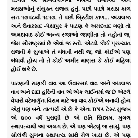
૧૭૫૩ એ મોગલકાળનાં નબળા રાજાઓ અને
મરાઠાઓનું સંયુક્ત રાજ્ય હતું. પછી પાછો મરાઠા કાળ
સન ૧૭૫૮થી ૧૮૧૭, તે પછી બ્રિટીશ કાળ… અડાલજ
અને ઉવારસદ -પેથાપુર કે પાટણ કે અમદવાદ ગણો તો
અમદાવાદ કોઈ અન્ય રજાઓ જાણીતા તો નહોતાં જ,
જેમ સૌરાષ્ટ્રમાં છે એવાં જ સ્તો. એટલે કોઈ પ્રખ્યાત
રાજવી કે સુબાએ તે બંધાવી નથી જ, જો કોઈએ પણ
બંધાવી હોય તો તે કોઈ અમીર માણસ કે કોઈ મહિલા
હોઈ શકે છે.
પાટણની રાણકી વાવ આ ઉવારસદ વાવ અને અડલજ
વાવ અને દાદા હરિની વાવ એ એક લાઈનમાં જ છે એટલે
વેપારી વટેમાર્ગુના વિરામ માટે આ વાવ કોઈએ બનાવી હોય
એવું પણ બને. તાત્પર્ય એ છે કે એના DNA ટેસ્ટ મુજબ
એ ૪૦૦ વર્ષ પુરાણી છે એ ઇતિ સિધ્ધમ. મુગલ
સ્થાપત્યથી આ અલગ છે. એ પણ એટલું જ સાચું, પણ
સોલંકી યુગના સ્થાપત્ય સાથે મેળ ખાય છે. એ પણ