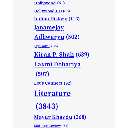
Hollywood
(61)
Hollywood 100
(56)
Indian History
(113)
Janamejay
Adhwaryu
(502)
Jay Gohil
(38)
Kiran P. Shah
(639)
Laxmi Dobariya
(507)
Let's Connect
(82)
Literature
(3843)
Mayur Khavdu
(268)
Mid-day Review
(31)