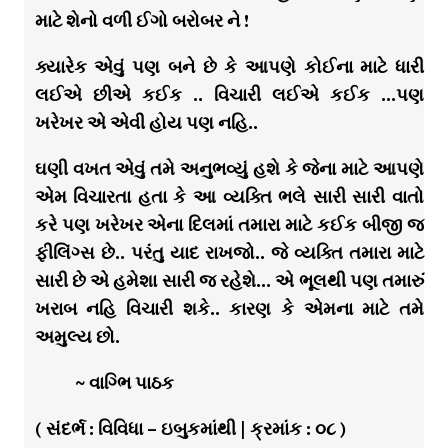
માટે શેનો વળી ઈગો બરોબર ને !
ક્યારેક એવું પણ બને છે કે આપણે કોઈના માટે ધારી
લઈએ છીએ કઈક .. વિચારી લઈએ કઈક …પણ
ખરેખર એ એવી હોય પણ નહિ..
ઘણી વખત એવું તમે અનુભવ્યું હશે કે જેના માટે આપણે
એમ વિચારતા હતા કે આ વ્યક્તિ ભલે સારી સારી વાતો
કરે પણ ખરેખર એના દિલમાં તમારા માટે કઈક બીજી જ
ફીલિંગ્સ છે.. પરંતુ યાદ રાખજો.. જે વ્યક્તિ તમારા માટે
સારી છે એ હમેશા સારી જ રહેશે… એ ભૂલથી પણ તમારું
ખરાબ નહિ વિચારી શકે.. કારણ કે એમના માટે તમે
અમુલ્ય છો.
~ વાગ્ભિ પાઠક
( સંદર્ભ : વિવિધા – ઇબુકમાંથી | ક્રમાંક : ૦૮ )