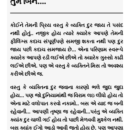
તુમ બિન….
કોઈને તેમની પ્રિય વસ્તુ કે વ્યક્તિ દુર જાય તે પસંદ
નથી હોતું.. નજીક હોય ત્યારે ક્યારેક આપણે તેમની
ફીલિંગ્સ કદાચ સંપૂર્ણપણે સમજી શકતા નથી પણ દુર
જાય પછી કદાચ સમજાય છે… એના પરિણામ સ્વરૂપે
ક્યારેક આપણે રડી લઈએ છીએ તો ક્યારેક ગુસ્સો કાઢી
લઈએ છીએ. પણ એ વસ્તુ કે વ્યક્તિને મિસ તો અવશ્ય
કરીએ છીએ જ.
વસ્તુ કે વ્યક્તિના દુર જવાના કારણો ભલે જુદા જુદા
હોય… પણ જો દુનિયામાંથી જ વિરામ લઇ લીધો હોય તો
એના માટે વલોપાત કરવો નકામો.. બસ એ યાદ જ બની
રહેવાની… આપણી તૃષ્ણા જ રહેવાની…પરંતુ એ વ્યક્તિ
ક્યાંક દુર ચાલી ગઈ હોય તો પાછી મેળવવી મુશ્કેલ નથી.
બસ ક્યાંક ઈગો આડો આવી જતો હોય છે. પણ આપણા