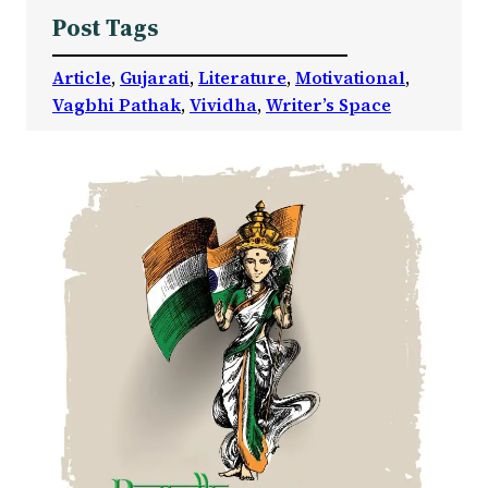
Post Tags
Article
, 
Gujarati
, 
Literature
, 
Motivational
, 
Vagbhi Pathak
, 
Vividha
, 
Writer’s Space