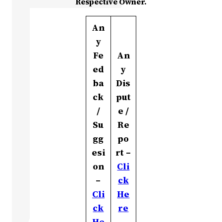
Respective Owner.
An
y
Fe
An
ed
y
ba
Dis
ck
put
/
e /
Su
Re
gg
po
esi
rt –
on
Cli
–
ck
Cli
He
ck
re
He