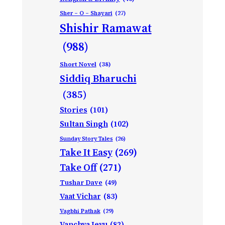
Sher – O – Shayari
(27)
Shishir Ramawat
(988)
Short Novel
(38)
Siddiq Bharuchi
(385)
Stories
(101)
Sultan Singh
(102)
Sunday Story Tales
(26)
Take It Easy
(269)
Take Off
(271)
Tushar Dave
(49)
Vaat Vichar
(83)
Vagbhi Pathak
(29)
Vanchva Jevu
(82)