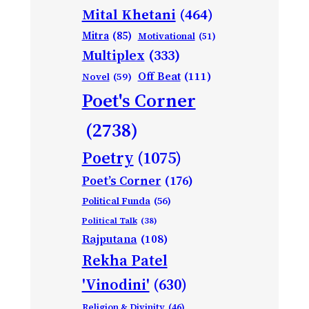
Mital Khetani
(464)
Mitra
(85)
Motivational
(51)
Multiplex
(333)
Off Beat
(111)
Novel
(59)
Poet's Corner
(2738)
Poetry
(1075)
Poet’s Corner
(176)
Political Funda
(56)
Political Talk
(38)
Rajputana
(108)
Rekha Patel
'Vinodini'
(630)
Religion & Divinity
(46)