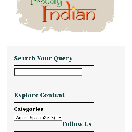
Search Your Query
S
e
a
Explore Content
r
c
Categories
h
Follow Us