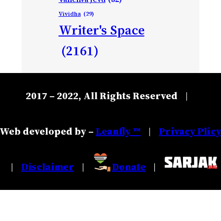
Vividha
(29)
Writer's Space
(2161)
2017 – 2022, All Rights Reserved
|
Web developed by –
Leanfly ™
Privacy Plic
|
Disclaimer
Donate
|
|
|