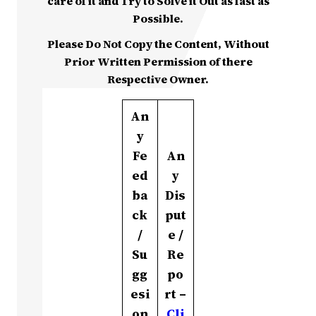
care of it and Try to Solve it Out as fast as
Possible.
Please Do Not Copy the Content, Without
Prior Written Permission of there
Respective Owner.
An
y
Fe
An
ed
y
ba
Dis
ck
put
/
e /
Su
Re
gg
po
esi
rt –
on
Cli