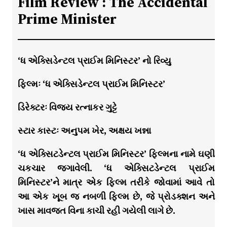
Film Review : The Accidental
Prime Minister
‘ધ એક્સિડેન્ટલ પ્રાઈમ મિનિસ્ટર’ નો રિવ્યુ
ફિલ્મઃ ‘ધ એક્સિડેન્ટલ પ્રાઈમ મિનિસ્ટર’
ડિરેક્ટરઃ વિજય રત્નાકર ગુટ્ટે
સ્ટાર કાસ્ટઃ અનુપમ ખેર, અક્ષય ખન્ના
‘ધ એક્સિટડેન્ટલ પ્રાઈમ મિનિસ્ટર’ ફિલ્મના નામે ઘણી
ચકચાર જગાવેલી. ‘ધ એક્સિટડેન્ટલ પ્રાઈમ
મિનિસ્ટર’ને માત્ર એક ફિલ્મ તરીકે જોવામાં આવે તો
આ એક ખૂબ જ નબળી ફિલ્મ છે, જે પ્રોડક્શન અને
ખાસ માવજત વિના કાચી રહી ગયેલી લાગે છે.