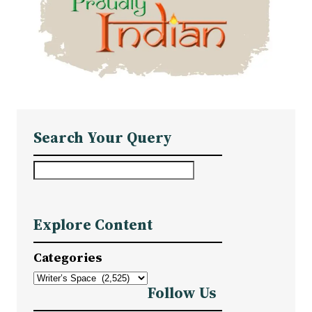
Search Your Query
S
e
a
Explore Content
r
c
Categories
h
Follow Us