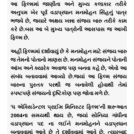
આ ફિલ્મમાં જાણીતા અને મુખ્ય કલાકાર તરીકે
અનુપમ ખેર પૂર્વ વડાપ્રધાન મનમોહન સિંહનું પાત્ર
ભજવે છે, જ્યારે અક્ષય ખન્ના સંજય બારુ તરીકે કામ
કરે છે.બસ આ બે મુખ્ય પાત્રોની આસપાસ જ આખી
ફિલ્મ છે.
અહીં ફિલ્મમાં દર્શાવાયું છે કે મનમોહન માટે સંજય બારુ
જ તેમનો પોતાનો માણસ છે. મનમોહન સંજયને પોતાની
આંખ અને ક્યારેક અવાજ પણ બનવા કહે છે, એવો આ
સંબંધ બતાવવામાં આવ્યો છે.જ્યાં આ ફિલ્મ સંજય
બારુના પુસ્તક પરથી જ બનાવેલી હોવાથી તેમાં
સ્પષ્ટપણે સંજ્યનો દૃષ્ટિકોણ પણ જોવા મળે છે.
‘ધ એક્સિડેન્ટલ પ્રાઈમ મિનિસ્ટર ફિલ્મ’ની શરૂઆત
2004ના સમયથી થાય છે, જ્યાં સોનિયા ગાંધીના
વડાપ્રધાન પદ ના લઈને મનમોહનને વડાપ્રધાન
બનાવવામાં આવે છે તે દર્શાવવામાં આવે છે. ત્યારબાદ