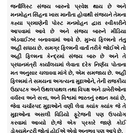
જર્નાલિસ્ટ સંજય બારુનો પ્રવેશ થાય છે અને
મનમોહન સિંહના ખાસ માનીતા હોવાથી સંજયને તેમના
કહ્યા પ્રમાણેની પોસ્ટ મનમોહન દ્વારા સ્વીકારીને
આપવામાં આવે છે અને સંજય બારુને મીડિયા
એડવાઈઝર બનાવવામાં આવે છે. મુખ્ય ફિલ્મનો તંતુ
અહીં સધાય છે. સમગ્ર ફિલ્મની વાર્તા તરીકે જોઈએ તો
અહીં ફિલ્મના કેન્દ્રમાં સંજય બારુ છે અને તે
પ્રધાનમંત્રી કાર્યાલયમાં લેવાતા દરેક નિર્ણય પોતાના
મત અનુસાર ચલાવવા માંગે છે, એમ સમજાય છે. અહીં
ફિલ્મમાં તે સમયના અગત્યના મુદ્દાઓને, તેની રાજકીય
ઉઠાપટક અને ઉથલપાથલ તથા વિપક્ષ અને ડાબેરીઓના
વર્ચસ્વ અને સત્તા, અને વિશ્વમાં ભારતનું સ્થાન ક્યાં છે,
જેવા ચર્ચાસ્પદ મુદ્દાઓને વણી લેવા ક્યાંક ક્યાંક જે તે
મુદ્દાઓના અસલી વિડિયો ફૂટેજની પણ ઉપયોગ
કરવામાં આવ્યો છે,જે એક પ્રકારે જાણે કોઈ
ડોક્યુમેન્ટરી જોતાં હોઈએ એવો અનુભવ પણ આપે છે.