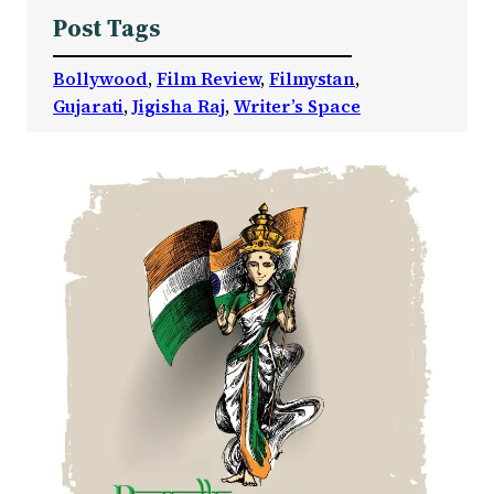
Post Tags
Bollywood
, 
Film Review
, 
Filmystan
, 
Gujarati
, 
Jigisha Raj
, 
Writer’s Space