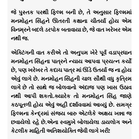
જે પુસ્તક પરથી ફિલ્મ બની છે, તે અનુસાર ફિલ્મમાં
મનમોહન સિંહને ઊતરતી કક્ષાના ચીતર્યા હોય એમ
વિનમ્રને બદલે ડરપોક બતાવાયા છે, જે વાત ખરેખર એમ
નથી જ.
એક્ટિંગની વાત કરીએ તો અનુપમ ખેરે પૂર્વ વડાપ્રધાન
મનમોહન સિંહના પાત્રને ન્યાય આપવા પ્રયત્ન કર્યો
છે, પણ ખરેખર તે કદાચ પાત્ર માં ઊંડે ઉતર્યા જ ના હોય
એવું લાગે છે. મનમોહન સિંહની ચાલ સૌથી વધુ કૃત્રિમ
લાગે છે તો સાથે જ બોલવાનો અંદાજ પણ ખાસ ઉઠાવ
નથી આપી શકતો.ક્યારેક તો મનમોહન સિંહ જાણે
કઠપૂતળી હોય એવું અહીં દર્શાવવામાં આવ્યું છે. સમગ્ર
ફિલ્મના કેન્દ્રમાં સંજય બારુ એટલેકે અક્ષય ખન્ના જ
છવાયેલો રહે છે.એના સ્વમુખે બોલાયેલા ડાયલોગ અને
કેટલીક માહિતી અતિશયોક્તિ જેવી લાગે ખરી!