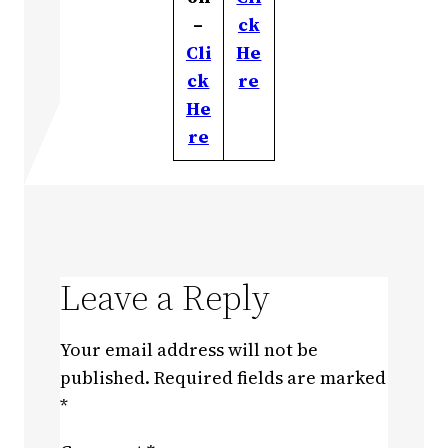
–
ck
Cli
He
ck
re
He
re
Leave a Reply
Your email address will not be
published.
Required fields are marked
*