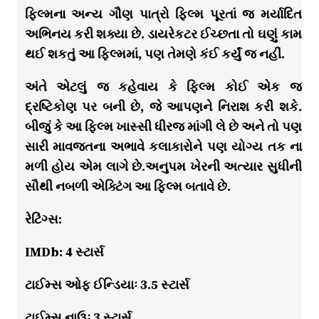
ફિલ્મના અન્ય ગૌણ પાત્રો ફિલ્મ પૂરતાં જ મર્યાદિત
અભિનય કરી શક્યા છે. ડાયરેકટર ઈચ્છતા તો ઘણું કામ
થઈ શકતું આ ફિલ્મમાં, પણ તેમણે કંઈ કર્યું જ નહીં.
અંતે એટલું જ કહેવાય કે ફિલ્મ કોઈ એક જ
દ્રષ્ટિકોણ પર બની છે, જે આપણને નિરાશ કરી શકે.
બીજું કે આ ફિલ્મ ખાસ્સી ધીરજ માંગી લે છે અને તો પણ
સારી માવજતના અભાવે કલાકારોને પણ યોગ્ય તક ના
મળી હોય એમ લાગે છે.અનુપમ ખેરની અત્યાર સુધીની
સૌથી નબળી એક્ટિંગ આ ફિલ્મ બતાવે છે.
રેટિંગ્સ:
IMDb: 4 સ્ટાર્સ
ટાઈમ્સ ઓફ ઈન્ડિયાઃ 3.5 સ્ટાર્સ
ટાઈમ્સ નાઉઃ 3 સ્ટાર્સ