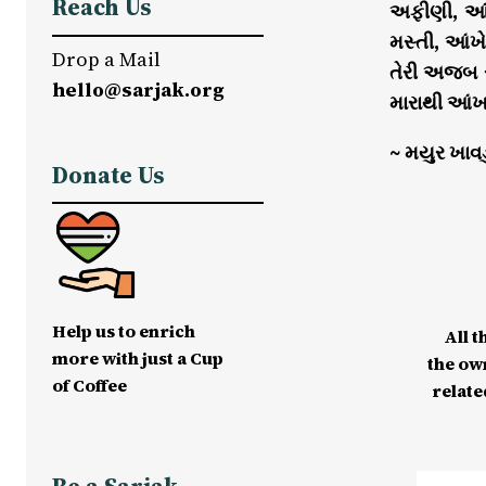
Reach Us
અફીણી, આંખ
મસ્તી, આંખે
Drop a Mail
તેરી અજબ સ
hello@sarjak.org
મારાથી આંખમ
~ મયુર ખાવડ
Donate Us
Help us to enrich
All t
more with just a Cup
the ow
of Coffee
relate