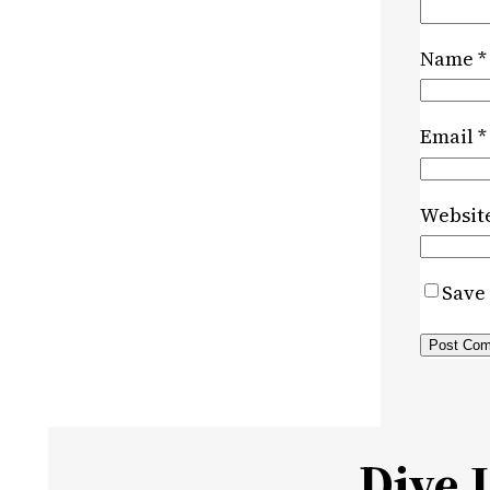
Name
*
Email
*
Websit
Save 
Dive 