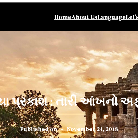
Home
About Us
Language
Let’
િયા પ્રકાશ : તારી આંખનો અ
Published on
–
November 24, 2018