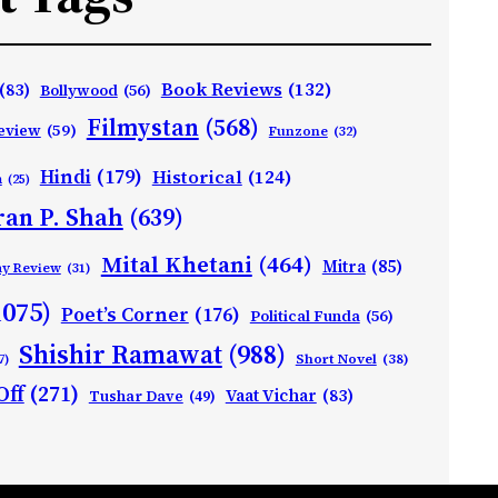
Book Reviews
(132)
(83)
Bollywood
(56)
Filmystan
(568)
eview
(59)
Funzone
(32)
Hindi
(179)
Historical
(124)
h
(25)
ran P. Shah
(639)
Mital Khetani
(464)
Mitra
(85)
ay Review
(31)
1075)
Poet’s Corner
(176)
Political Funda
(56)
Shishir Ramawat
(988)
Short Novel
(38)
7)
Off
(271)
Vaat Vichar
(83)
Tushar Dave
(49)