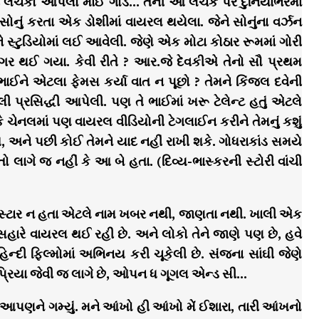
હદે લચકો આપેલો માઈ ગોડ… તેની આ લચક પર દુનિયાભરમાં
નું કરતા એક ડોશીમાં વાયરલ થયેલા. જેને સોનુંના વર્ઝન
સ્ટુડિયોમાં લઈ આવેલી. જેણે એક મોટા કોઠાર રૂમમાં ગોરી
િંગર થઈ ગયા. કેવી રીતે ? આર.જે દેવકીએ તેનો સૌ પ્રથમ
ભાઈને એટલા ફેમસ કર્યા વાત ન પૂછો ? તેમને કિંજલ દવેની
પ્રસિદ્ધી આપેલી. પણ તે ભાઈમાં ખરૂ ટેલેન્ટ હતું એટલે
 ચેનલમાં પણ વાયરલ વીડિયોની ટેગલાઈન કરીને તેમનું કશું
શે, અને પછી કોઈ તેમને યાદ નહીં રાખી શકે. ગોધરાકાંડ સમયે
લાગે જ નહીં કે આ બે હતા. (દિવ્ય-ભાસ્કરની સ્ટોરી વાંચી
 સ્ટાર ન હતા એટલે નામ ખબર નથી, જાણતા નથી. ખાલી એક
સહારે વાયરલ થઈ રહી છે. અને લોકો તેને જાણે પણ છે, હવે
િન્દી ફિલ્મોમાં અભિનય કરી ચૂકેલી છે. સંજના સાંઘી જેણે
લ પ્રિયા જેવી જ લાગે છે, ઓપન ધ ગૂગલ એન્ડ સી…
પણને ગમ્યું. મને આંખો હી આંખો મેં ઈશારા, તારી આંખનો