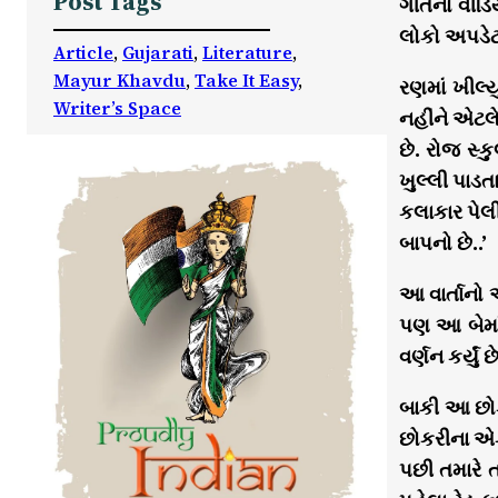
Post Tags
ગીતનો વીડિય
લોકો અપડેટ 
Article
, 
Gujarati
, 
Literature
, 
Mayur Khavdu
, 
Take It Easy
, 
રણમાં ખીલ્
Writer’s Space
નહીંને એટલે 
છે. રોજ સ્ક
ખુલ્લી પાડત
કલાકાર પેલી
બાપનો છે..’
આ વાર્તાનો 
પણ આ બેમાં
વર્ણન કર્યું
બાકી આ છો
છોકરીના એક
પછી તમારે તમ