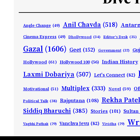
Anil Chavda
(518)
Antarn
Angle Change
(49)
Cinema Express
(49)
Dhollywood
(34)
Editor's Desk
(35)
Gazal
(1606)
Geet
(152)
Guj
Government
(32)
Indian History
Hollywood
(61)
Hollywood 100
(56)
Laxmi Dobariya
(507)
Let's Connect
(82)
Multiplex
(333)
Of
Motivational
(51)
Novel
(59)
Rekha Patel
Rajputana
(108)
Political Talk
(38)
Siddiq Bharuchi
(385)
Stories
(101)
Sultan
Wri
Vanchva Jevu
(82)
Vagbhi Pathak
(29)
Vividha
(29)