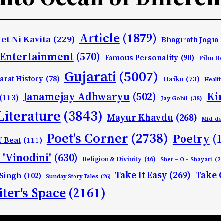
Article
(1879)
et Ni Kavita
(229)
Bhagirath Jogia
Entertainment
(570)
Famous Personality
(90)
Film R
Gujarati
(5007)
arat History
(78)
Haiku
(73)
Healt
Ki
Janamejay Adhwaryu
(502)
(113)
Jay Gohil
(38)
Literature
(3843)
Mayur Khavdu
(268)
Mid-d
Poet's Corner
(2738)
Poetry
(
f Beat
(111)
 'Vinodini'
(630)
Religion & Divinity
(46)
Sher – O – Shayari
(2
Take It Easy
(269)
Take 
 Singh
(102)
Sunday Story Tales
(26)
ter's Space
(2161)