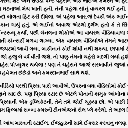
કલરનો શર્ટ અને રાઉડી પેન્ટ પહેરીને એક ભાઈએ કમરને એ 
 ઘટનાઓ મેચ ખાતી હતી. તેની પહેલા સોનું વાયરલ થઈ હતી. સો
દો બોલતા ફિટ કરી દીધેલા. એ પહેલા આર.જે દેવકી એક ભાઈને 
ો કાન ગાયું હતું. એ ભાઈનો અવાજ એટલો દુર્લભ હતો કે તે સ
ં ઈન્ટરવ્યૂ કર્યો, પછી ચેનલના લોકોએ આ વાયરલ વીડિયાવાળા 
તી કોન્સર્ટો મળવા લાગ્યા. એક વાયરલ વીડિયોએ તેમને આટલી 
જપટમાં આવી ગયા, બાકીનાને કોઈ શોધી નથી શક્યા. છાપામાં કે
 જો હજુ બે વર્ષ વીતી જશે, તો પાક્કુ તેમનો ચહેરો બદલી ગયો હ
હેરા પોપ્યુલર થયેલા ! પણ તે ચહેરાને આજે સરખાવીને જુઓ તો 
જ હવે મત છંછેડો અને કમરદાનભાઈ સાથે થશે.
ીડિયો પરથી પ્રિયા પાસે આવીએ. ઉપરના બધા વીડિયોમાં કોઈ
ે યાદ છે. પણ પ્રિયા સ્ટાર છે એટલે પોતાની કામુક આંખોના 
રિયાની એક ડુપ્લિકેટની, તેને તમે જોઈ ચૂક્યા છો. એ પાછી હ
યમ ફિલ્મમાં સબ્બા કમરની ટીનએજનો રોલ પ્લે કરેલો. તે અદ્દ
ી આંખ મારવાની સ્ટાઈલ. ઈજહારની સામે ઈકરાર કરવાનું વલણ આ