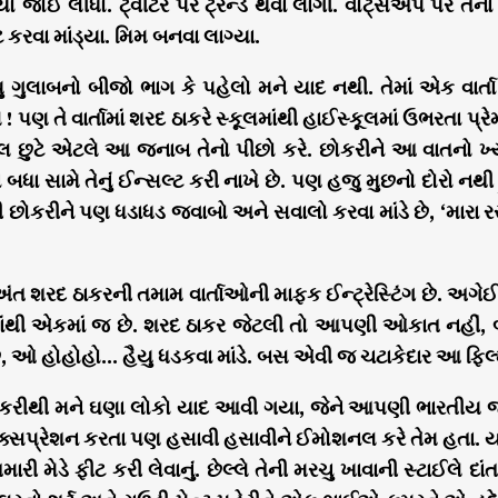
ો જોઈ લીધો. ટ્વીટર પર ટ્રેન્ડ થવા લાગી. વોટ્સએપ પર તેના વ
કરવા માંડ્યા. મિમ બનવા લાગ્યા.
યુ ગુલાબનો બીજો ભાગ કે પહેલો મને યાદ નથી. તેમાં એક વ
! પણ તે વાર્તામાં શરદ ઠાકરે સ્કૂલમાંથી હાઈસ્કૂલમાં ઉભરતા પ્રેમ
ુલ છુટે એટલે આ જનાબ તેનો પીછો કરે. છોકરીને આ વાતનો ખ્યાલ
ા બધા સામે તેનું ઈન્સલ્ટ કરી નાખે છે. પણ હજુ મુછનો દોરો ન
 છોકરીને પણ ધડાધડ જવાબો અને સવાલો કરવા માંડે છે, ‘મારા ર
અંત શરદ ઠાકરની તમામ વાર્તાઓની માફક ઈન્ટ્રેસ્ટિંગ છે. અગેઈન
થી એકમાં જ છે. શરદ ઠાકર જેટલી તો આપણી ઓકાત નહીં, બા
 છે, ઓ હોહોહો… હૈયુ ધડકવા માંડે. બસ એવી જ ચટાકેદાર આ ફિલ્મની
કરીથી મને ઘણા લોકો યાદ આવી ગયા, જેને આપણી ભારતીય જ
્સપ્રેશન કરતા પણ હસાવી હસાવીને ઈમોશનલ કરે તેમ હતા. યાદ
ારી મેડે ફીટ કરી લેવાનું. છેલ્લે તેની મરચુ ખાવાની સ્ટાઈલે દાં