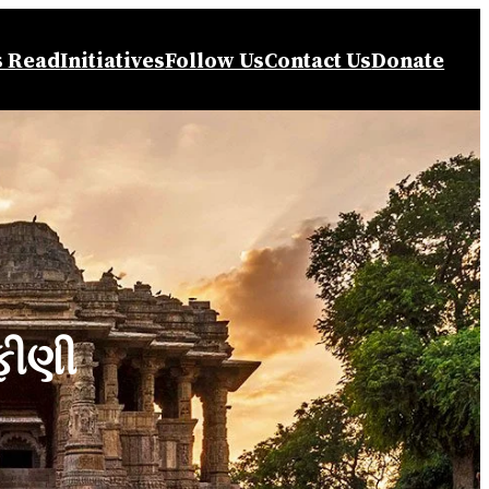
s Read
Initiatives
Follow Us
Contact Us
Donate
ફીણી