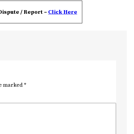
Dispute / Report –
Click
Here
re marked
*