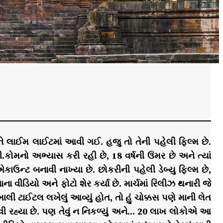
ને લાઈમ લાઈટમાં આવી ગઈ. હજુ તો તેની પહેલી ફિલ્મ છે.
બી.કોમનો અભ્યાસ કરી રહી છે, 18 વર્ષની ઉંમર છે અને ત્યાં
ાઉન્ટ બનાવી નાખ્યા છે. છોકરીની પહેલી ડેબ્યુ ફિલ્મ છે,
ીડિયો અને ફોટો શેર કર્યા છે. માર્ચમાં રિલીઝ થનારી જે
ખાલી ટાઈટલ લખેલું આવ્યું હોત, તો હું ચોક્કસ પણે માની લેત
રહ્યા છે. પણ તેવું ન નિકળ્યું અને… 20 લાખ લોકોએ આ