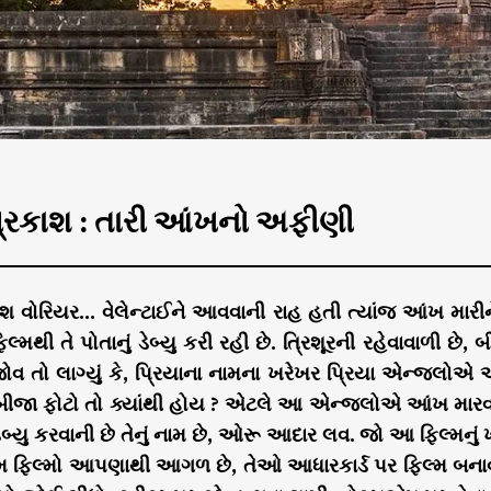
 પ્રકાશ : તારી આંખનો અફીણી
કાશ વોરિયર… વેલેન્ટાઈને આવવાની રાહ હતી ત્યાંજ આંખ મારી
મથી તે પોતાનું ડેબ્યુ કરી રહી છે. ત્રિશૂરની રહેવાવાળી છે, 
ોવ તો લાગ્યું કે, પ્રિયાના નામના ખરેખર પ્રિયા એન્જલોએ એક
બીજા ફોટો તો ક્યાંથી હોય ? એટલે આ એન્જલોએ આંખ મારવાના વ
ડેબ્યુ કરવાની છે તેનું નામ છે, ઓરૂ આદાર લવ. જો આ ફિલ્મનું 
 ફિલ્મો આપણાથી આગળ છે, તેઓ આધારકાર્ડ પર ફિલ્મ બનાવી 