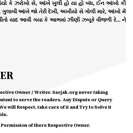
ો કે ઝરોખો સે, આંખે ખુલી હો યા હો બંધ, ઈન આંખો કી
, ગુલાબી આંખે જો તેરી દેખી, અખીયો સે ગોલી મારે, આંખો મેં
ગીતો યાદ આવી ગયા કે આભમાં ઝીણી ઝબૂકે વીજળી રે… ને
MER
spective Owner / Writer. Sarjak.org never taking
ontent to serve the readers. Any Dispute or Query
e will Respect, take care of it and Try to Solve it
ble.
 Permission of there Respective Owner.