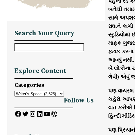
પહેલા રેડ 
બનેલી તમામ
સાથે અપશબ્
રાધાને કાળ
Search Your Query
સ્ટુડિયોમા
માફક ગુજરા
S
ફટાક કરતા 
e
આવ્યું નથી.
a
બે લોકોના ચ
Explore Content
r
લેવી) એવું 
c
Categories
h
પણ વાયરલ વ
ચહેરો આપણન
Follow Us
વાત કરીએ પ્
Facebook
Twitter
Instagram
LinkedIn
YouTube
WordPress
હિન્દી મીડિ
પણ પ્રિયાન