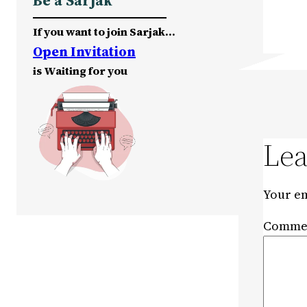
Be a Sarjak
If you want to join Sarjak…
Open Invitation
is Waiting for you
Lea
Your em
Comme