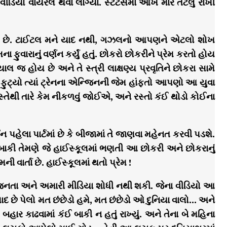
ીડિયો વાયરલ થવા લાગ્યા. સ્ટેટસમાં આંખ મારે તેટલું રાખી
ાર્તા છે. ટાઈટલ મને યાદ નથી, ગઝલનો આપણને એટલો શોખ
ના ફુવારાનું વર્ણન કર્યું હતું. છોકરો છોકરીને પ્રેમ કરતો હોય
 જ હોય છે અને તે સ્ત્રી લાક્ષણ્ય પ્રવૃતિને છોકરા સામે
થી ફુટ્યો ત્યાં ટ્રેનના એન્જિનની જેમ હાંફતો આપણો આ યુવા
સ્તેથી તારે કેમ નીકળવું જોઈએ, અને રસ્તો કંઈ થોડો કોઈના
 પહેલા પાર્ટમાં છે કે બીજામાં તે જાણવા મહેનત કરવી પડશે.
કી તેમણે જે હાઈસ્કૂલમાં ભણતી આ છોકરી અને છોકરાનું
 વાર્તા છે. હાઈસ્કૂલમાં થતો પ્રેમ !
નતા અને અમારી મીડિયા શોધી નથી શકી. જેના વીડિયો આ
 છે પેલો મત છંછેડો હમે, મત છંછેડો ઓ દુનિયા વાલો… અને
ત બહાર કાઢવામાં કંઈ બાકી ન હતું રાખ્યું. અને તેના બે મહિના