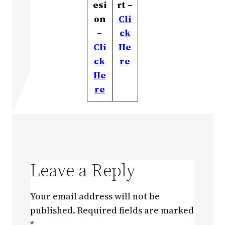
esi
rt –
on
Cli
–
ck
Cli
He
ck
re
He
re
Leave a Reply
Your email address will not be
published.
Required fields are marked
*