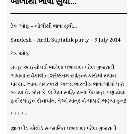
બોલીથી ભાષા સુધી…
ટેક ઓફ – બોલીથી ભાષા સુધી…
Sandesh – Ardh Saptahik purty – 9 July 2014
ટેક ઓફ
માત્ર આઠ ચોપડી ભણેલા પન્નાલાલ પટેલ ગુજરાતી
ભાષાના સર્વકાલીન શ્રેષ્ઠતમ સાહિત્યકારોમાં સ્થાન
પામ્યા. આવા ચમત્કારો અન્ય ભારતીય ભાષાઓમાં પણ
બન્યા છે. જેમ કે, ઉડિયા સાહિત્યના પિતામહ ગણાયેલા
ફકીરમોહન સેનાપતિ. તેઓ માત્ર બે ચોપડી ભણ્યા હતા!
* * * * *
જ્ઞાનપીઠ એવોર્ડ સન્માનિત પન્નાલાલ પટેલ ગુજરાતી