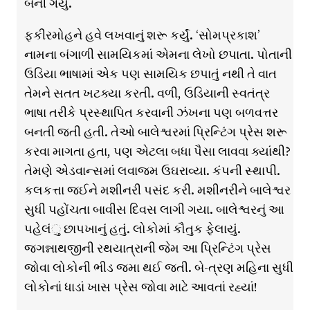
બની ગયું.
ફકીરમોહને હવે લખવાનું શરૂ કર્યું. ‘સોમપ્રકાશ’
નામના બંગાળી સામયિકમાં એમના લેખો છપાતા. પોતાની
ઉડિયા ભાષામાં એક પણ સામયિક છપાતું નથી તે વાત
તેમને સતત ખટક્યા કરતી. વળી, ઉડિયાની સ્વતંત્ર
ભાષા તરીકે પ્રસ્થાપિત કરવાની ઝંખના પણ બળવત્તર
બનતી જતી હતી. તેઓ બાલેશ્વરમાં પ્રિન્ટિંગ પ્રેસ શરૂ
કરવા માગતા હતા, પણ એટલા બધા પૈસા લાવવા ક્યાંથી?
તેમણે એડવાન્સમાં લવાજમ ઉઘરાવ્યા. કંપની સ્થાપી.
કલકત્તા જઈને મશીનરી પસંદ કરી. મશીનરીને બાલેશ્વર
સુધી પહોંચતા બાવીસ દિવસ લાગી ગયા. બાલેશ્વરનું આ
પહેલંુ છાપખાનું હતું. લોકોમાં કૌતુક ફેલાયું.
જગન્નાથજીની રથયાત્રાની જેમ આ પ્રિન્ટિંગ પ્રેસ
જોવા લોકોની ભીડ જમા થઈ જતી. બે-ત્રણ મહિના સુધી
લોકોનાં ધાડાં ખાસ પ્રેસ જોવા માટે આવતાં રહ્યાં!