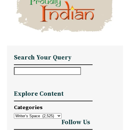
Search Your Query
S
e
a
Explore Content
r
c
Categories
h
Follow Us