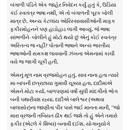
બંગાળી પંડિતે એક જાહેર નિવેદન કર્યું હતું કે, ઉડિયા
કંઈ સ્વતંત્ર ભાષા નથી, એ તો બંગાળની પૂરક બોલી
માત્ર છે. અન્ય કેટલાંય ઓરિસ્સાવાસીઓની માફક
ફકીરમોહનને પણ હાડોહાડ લાગી આવ્યું. જે ભાષા
સાંભળીને- બોલીને હું મોટો થયો છું એનું કોઈ સ્વતંત્ર
અસ્તિત્વ જ નહીં? પોતાની ભાષાને અન્ય ભારતીય
ભાષાઓની સમકક્ષ લાવવાની ઝંખના એમનામાં કાચી
વયે જ જાગી ચૂકી હતી.
એમનું મૂળ નામ વ્રજમોહન હતું. સાવ નાના હતા ત્યારે
મા-બાપની છત્રછાયા ગુમાવી ચૂક્યા હતા. દાદીમાએ
એમને મોટા કર્યા. બાળપણમાં વર્ષો સુધી માંદગીનો ભોગ
બની પથારીવશ રહ્યા. દાદીએ બાલેશ્વર (અથવા
બાલાસોર)ના જાણીતા પીર પાસે જઈ માનતા માની, “જો
મારા વ્રજની તબિયત ઠીક થઈ જશે તો હું એને તમારો
ફકીર (એટલે કે શિષ્ય) બનાવી દઈશ. યોગાનુયોગે