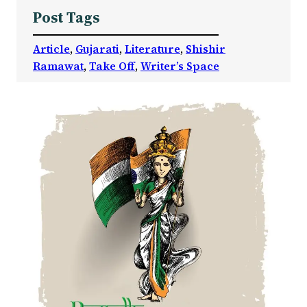
Post Tags
Article
, 
Gujarati
, 
Literature
, 
Shishir
Ramawat
, 
Take Off
, 
Writer’s Space