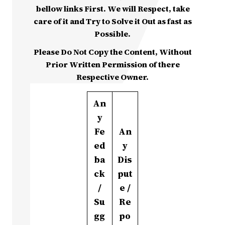
bellow links First. We will Respect, take
care of it and Try to Solve it Out as fast as
Possible.
Please Do Not Copy the Content, Without
Prior Written Permission of there
Respective Owner.
An
y
Fe
An
ed
y
ba
Dis
ck
put
/
e /
Su
Re
gg
po