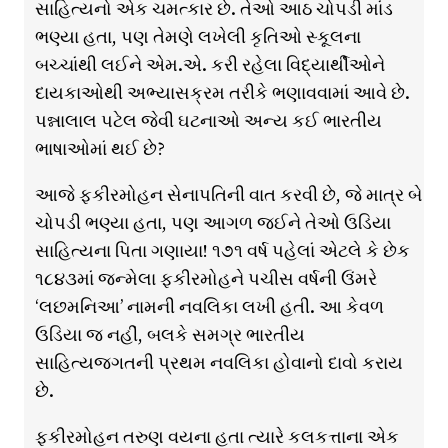
સાહિત્યનો એક ચમત્કાર છે. તેઓ આઠ ચોપડી માંડ
ભણ્યા હતા, પણ તેમણે લખેલી કૃતિઓ સ્કૂલના
બચ્ચાંથી લઈને એમ.એ. કરી રહેલા વિદ્યાર્થીઓને
દાયકાઓથી અભ્યાસક્રમ તરીકે ભણાવવામાં આવે છે.
પન્નાલાલ પટેલ જેવી ઘટનાઓ અન્ય કઈ ભારતીય
ભાષાઓમાં થઈ છે?
આજે ફકીરમોહન સેનાપતિની વાત કરવી છે, જે માત્ર બે
ચોપડી ભણ્યા હતા, પણ આગળ જઈને તેઓ ઉડિયા
સાહિત્યના પિતા ગણાયા! ૧૭૧ વર્ષ પહેલાં એટલે કે છેક
૧૮૪૩માં જન્મેલા ફકીરમોહને પચીસ વર્ષની ઉંમરે
‘લછમનિઆ’ નામની નવલિકા લખી હતી. આ કેવળ
ઉડિયા જ નહીં, બલકે સમગ્ર ભારતીય
સાહિત્યજગતની પ્રથમ નવલિકા હોવાનો દાવો કરાય
છે.
ફકીરમોહન તરુણ વયના હતા ત્યારે કલકત્તાના એક