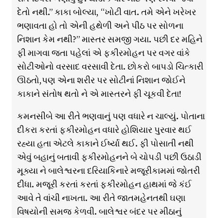
દેતો નથી.” કાકા બોલ્યા, “ખોટી વાત. તમે એને ખરેખર
ભણાવતા હો તો એની હથેળી અને પીઠ પર સોળના
નિશાન કેમ નથી?” માસ્તર સમજી ગયા. પછી દર મહિને
ફી માગવા જતા પહેલાં એ ફકીરમોહન પર વગર વાંકે
સોટીઓનો વરસાદ વરસાવી દેતા. છોકરો બાપડો ચિત્કારી
ઊઠતો,પણ એના શરીર પર સોટીનાં નિશાન જોઈને
કાકાને સંતોષ થતો ને એ માસ્તરને ફી ચૂકવી દેતા!
કમનસીબે આ રીતે ભણવાનું પણ વધારે ન ચાલ્યું. પોતાના
દીકરા કરતાં ફકીરમોહન વધારે હોશિયાર પુરવાર થઈ
રહ્યા હતા એટલે કાકાને ઈર્ષ્યા થઈ. ફી પોસાતી નથી
એવું બહાનું બતાવી ફકીરમોહનને બે ચોપડી પછી ઉઠાડી
મૂક્યા ને બાલેશ્વરના દરિયાકિનારે મજૂરીકામમાં જોતરી
દીધા. મજૂરી કરતાં કરતાં ફકીરમોહન હાથમાં જે કંઈ
આવે તે વાંચી નાખતા. આ રીતે જાતમહેનતથી ઘણા
વિષયોની સમજ કેળવી. બાલેશ્વર બંદર પર મીઠાનું