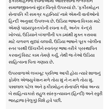
ફકીરમોહનની રચનાઓમાં ઓરિસ્સાના તત્કાલીન
સમાજજીવનનાં સુંદર ચિત્રો ઉપસ્યાં છે. ‘ફકીરમોહન
સેનાપતિ કી સમગ્ર કહાનિયાં’ નામે એમની વાર્તાઓનો
હિન્દી અનુવાદ ઉપલબ્ધ છે. ઉડિયા ભાષાના વિકાસ માટે
એમણે પાઠયપુસ્તકોની રચના કરી, અનેક કેન્દ્રો
ખોલ્યાં. ઉડિયાને બંગાળીની પકડમાંથી મુક્ત કરાવવા
માટે ચળવળ સુધ્ધાં ચલાવી. ઉડિયા ભાષાને પૂરક બોલીના
સ્તર પરથી ઊંચકીને સ્વતંત્ર ભાષા તરીકે પ્રસ્થાપિત
કરવાનું વિરાટ કામ તેમણે કર્યું, તેથી જ તેઓ ઉડિયા
સાહિત્યના પિતા ગણાય છે.
ઉપરવાળાએ લખખૂટ પ્રતિભા આપી હોય ત્યારે શાળાનું
ફોર્મલ એજ્યુકેશન મળે તોય શું ને ન મળે તોય શું.
પન્નાલાલ પટેલ અને ફકીરમોહન સેનાપતિ જેવા અન્ય
બે સાહિત્યકારો રાહુલ સાંસ્કૃત્યાયન (હિન્દી) અને રવુરી
ભારદ્વાજ (તેલુગુ) વિશે હવે પછી.