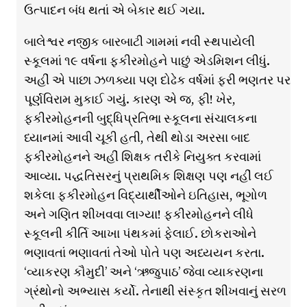
ઉત્પાદન બંધ થતાં એ બેકાર થઈ ગયા.
બાલેશ્વર નજીક બારબાટી ગામમાં નવી સ્થપાયેલી
સ્કૂલમાં ૧૯ વર્ષના ફકીરમોહને પાછું એડમિશન લીધું.
અહીં એ પાછા ઝળક્યા પણ દોઢેક વર્ષમાં ફરી ભણતર પર
પૂર્ણવિરામ મુકાઈ ગયું. કારણ એ જ, ફી! ખેર,
ફકીરમોહનની બુદ્ધિપ્રતિભા સ્કૂલના સંચાલકના
ધ્યાનમાં આવી ચૂકી હતી, તેથી થોડા અરસા બાદ
ફકીરમોહનને અહીં શિક્ષક તરીકે નિયુક્ત કરવામાં
આવ્યા. પદ્ધતિસરનું પ્રાથમિક શિક્ષણ પણ નહીં લઈ
શકેલા ફકીરમોહન વિદ્યાર્થીઓને ઇતિહાસ, ભૂગોળ
અને ગણિત શીખવવા લાગ્યા! ફકીરમોહનને લીધે
સ્કૂલની કીર્તિ આખા પંથકમાં ફેલાઈ. છોકરાઓને
ભણાવતાં ભણાવતાં તેઓ પોતે પણ અધ્યયન કરતા.
‘વ્યાકરણ કૌમુદી’ અને ‘ઋજુપાઠ’ જેવા વ્યાકરણના
ગ્રંથોનો અભ્યાસ કર્યો. તેનાથી સંસ્કૃત શીખવાનું સરળ