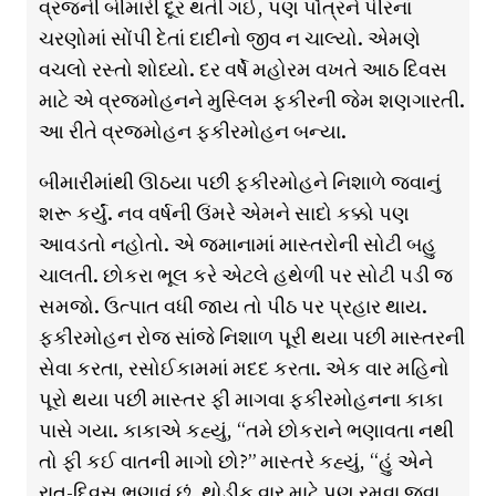
વ્રજની બીમારી દૂર થતી ગઈ, પણ પૌત્રને પીરનાં
ચરણોમાં સોંપી દેતાં દાદીનો જીવ ન ચાલ્યો. એમણે
વચલો રસ્તો શોધ્યો. દર વર્ષે મહોરમ વખતે આઠ દિવસ
માટે એ વ્રજમોહનને મુસ્લિમ ફકીરની જેમ શણગારતી.
આ રીતે વ્રજમોહન ફકીરમોહન બન્યા.
બીમારીમાંથી ઊઠયા પછી ફકીરમોહને નિશાળે જવાનું
શરૂ કર્યું. નવ વર્ષની ઉંમરે એમને સાદો કક્કો પણ
આવડતો નહોતો. એ જમાનામાં માસ્તરોની સોટી બહુ
ચાલતી. છોકરા ભૂલ કરે એટલે હથેળી પર સોટી પડી જ
સમજો. ઉત્પાત વધી જાય તો પીઠ પર પ્રહાર થાય.
ફકીરમોહન રોજ સાંજે નિશાળ પૂરી થયા પછી માસ્તરની
સેવા કરતા, રસોઈકામમાં મદદ કરતા. એક વાર મહિનો
પૂરો થયા પછી માસ્તર ફી માગવા ફકીરમોહનના કાકા
પાસે ગયા. કાકાએ કહ્યું, “તમે છોકરાને ભણાવતા નથી
તો ફી કઈ વાતની માગો છો?” માસ્તરે કહ્યું, “હું એને
રાત-દિવસ ભણાવું છું. થોડીક વાર માટે પણ રમવા જવા