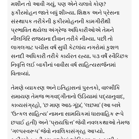
મશીન તો આવી ગયું, પણ એને ચલાવે કોણ?
ફકીરમોહન જાતે બધું શીખ્યા. શિક્ષક અને પ્રેસના
સંસ્થાપક તરીકેની ફકીરમોહનની કામગીરીથી
પ્રભાવિત થયેલા અંગ્રેજ અધિકારીઓએ તેમને
નીલગિરિ રાજ્યના દીવાન તરીકે નીમ્યા. પછી તો
લાગલગાટ પચીસ વર્ષ સુધી કેટલાંય નગરોમાં કુશળ
સનદી અધિકારી તરીકે કાર્યરત રહ્યા. ૫૩ વર્ષે સ્વૈચ્છિક
નિવૃત્તિ લઈ બાકીનાં બાવીસ વર્ષ સાહિત્યસર્જનમાં
વિતાવ્યાં.
તેમણે વ્યાકરણ અને ઇતિહાસનાં પુસ્તકો, વાલ્મીકિ
રામાયણ તેમજ ભગવદ્ગીતાનો ઉડિયામાં પદ્યાનુવાદ,
કાવ્યસંગ્રહો, ‘છ માણ આઠ ગૂંઠા’, ‘લછમા’ (આ બન્ને
‘ઉત્કલ સાહિત્ય’ નામના સામયિકમાં ધારાવાહિક રૂપે
છપાઈ હતી) અને ‘પ્રાયશ્ચિત્ત’ જેવી નવલકથાઓ તેમજ
‘ગલ્પસ્વરૂપ’ જેવો નવલિકાસંગ્રહ આપ્યો.