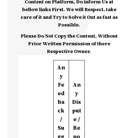
Content on Platform, Do inform Us at
bellow links First. We will Respect, take
care of it and Try to Solve it Out as fast as
Possible.
Please Do Not Copy the Content, Without
Prior Written Permission of there
Respective Owner.
An
y
Fe
An
ed
y
ba
Dis
ck
put
/
e /
Su
Re
gg
po