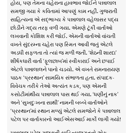
હોય, પણ તેમના ચહેરાના હાવભાવ જોઈને પન્નાલાલ
સમજી ગયા કે કવિતામાં આપણું કામ નહીં. ગુજરાતી
સાહિત્યના એ સદ્ભાગ્ય કે પન્નાલાલ વહેલાસર પદ્ય
છોડીને ગદ્ય તરફ વળી ગયા. એમણે ટૂંકી વાર્તાઓ
લખવાની કોશિશ કરી જોઈ. એમની વાર્તાઓ વાંચતી
વખતે સુંદરમ્ના ચહેરા પણ સ્મિત આવી જતું એટલે
અડધી સફળતા તો ત્યાં જ મળી જતી. ‘શેઠની શારદા’
શીર્ષકધારી વાર્તા ‘ફૂલછાબ’માં સ્વીકારાઈ અને છપાઈ
એટલે પન્નાલાલને પાનો ચડયો. એ વખતે રામનારાયણ
પાઠક ‘પ્રસ્થાન’ સામયિક સંભાળતા હતા. સંપાદક-
વિવેચક તરીકે તેઓ અત્યંત કડક, પણ એમની
કસોટીમાંથીય પન્નાલાલ પાસ થઈ ગયા. ‘ધણીનું નાક’
અને ‘સુખદુઃખના સાથી’ નામની બબ્બે વાર્તાઓને
‘પ્રસ્થાન’માં સ્થાન મળ્યું એટલે સમજોને કે પન્નાલાલ
પટેલ પર વાર્તાકારનો આઈએસઆઈ માર્કો લાગી ગયો!
પન્નાલાલ પટેલ ગુજરાતી સાહિત્યજગતનો એક