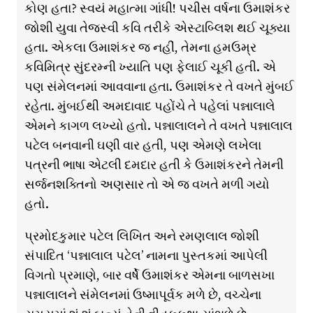
કોણ હતા? સ્વયં મહાત્મા ગાંધી! પચીસ વર્ષના ઉમાશંકર
જોશી યુવા તેજસ્વી કવિ તરીકે એસ્ટાબ્લિશ થઈ ચૂક્યા
હતા. એકલા ઉમાશંકર જ નહીં, તેમના હમઉમ્ર
કવિમિત્ર સુંદરમ્ની ખ્યાતિ પણ ફેલાઈ ચૂકી હતી. એ
પણ સંમેલનમાં આવવાના હતા. ઉમાશંકર તે વખતે મુંબઈ
રહેતા. મુંબઈથી અમદાવાદ પહોંચે તે પહેલાં પન્નાલાલે
એમને કાગળ લખ્યો હતો. પન્નાલાલને તે વખતે પન્નાલાલ
પટેલ બનવાની ઘણી વાર હતી, પણ એમણે લખેલા
પત્રની ભાષા એટલી દમદાર હતી કે ઉમાશંકરને તેમની
સર્જનશક્તિનો અણસાર તો એ જ વખતે મળી ગયો
હતો.
પ્રમોદકુમાર પટેલ લિખિત અને રમણલાલ જોશી
સંપાદિત ‘પન્નાલાલ પટેલ’ નામના પુસ્તકમાં આપેલી
વિગતો પ્રમાણે, બાર વર્ષે ઉમાશંકર એમના બાળસખા
પન્નાલાલને સંમેલનમાં ઉષ્માપૂર્વક મળે છે, વચ્ચેના