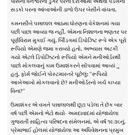
પાસેની ધનેશ્વરની ડુંગર પરની દેરીઓમાં અથવા પડખેની
સડકો પરના આંબાઓની ડાળો ઉપર બેસીને વાંચતા.
કમનસીબે પન્નાલાલ આઠમા ધોરણના વેકેશનમાં ગયા
પછી પાછા આવ્યા જ નહીં. એમના નિશાળના ભણતર પર
પૂર્ણવિરામ મુકાઈ ગયું. ર્બોિંડગમાં ડિપોઝિટ રૂપે એક પૂરો
રૂપિયો એમણે જમા કરાવ્યો હતો. અભ્યાસ અટકી
ગયો એટલે ડિપોઝિટનો રૂપિયો એમને મનીઓર્ડરથી
પાછો મોકલવાનું કામ ઉમાશંકરને સોંપવામાં આવ્યંુ
હતું. ફોર્મ જોઈને પોસ્ટમાસ્તરે પૂછેલું: “રૂપિયો
આખેઆખો મોકલવાનો છે? મનીઓર્ડરનો ખર્ચ કાપ્યા
વિના?”
ઉમાશંકર એ વખતે પન્નાલાલથી છૂટા પડેલા તે છેક બાર
વર્ષ પછી એમનો ભેટો થયો- અમદાવાદમાં યોજાયેલા
ગુજરાતી સાહિત્ય પરિષદના સંમેલનમાં. એ વર્ષ ૧૯૩૬નું.
પ્રેમાભાઈ હોલમાં યોજાયેલા આ અધિવેશનના પ્રમુખ