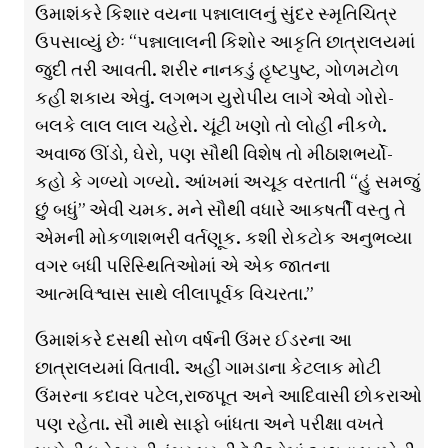
ઉમાશંકરે કિશાર વયના પન્નાલાલનું સુંદર સ્મૃતિચિત્ર
ઉપસાવ્યું છેઃ “પન્નાલાલની કિશોર આકૃતિ છાત્રાલયમાં
જુદી તરી આવતી. શરીર નાનકડું હૃષ્ટપુષ્ટ, ગોળમટોળ
કહી શકાય એવું. લગભગ યુરોપીય લાગે એવો ગોરો-
બલકે લાલ લાલ ચહેરો. ચૂંટી ખણો તો લોહી નીકળે.
અવાજ ઊંડો, ઘેરો, પણ સૌથી વિશેષ તો મીઠાશભર્યો-
કહો કે ગળ્યો ગળ્યો. આંખમાં અચૂક વરતાતી “હું સમજું
છું બધું” એવી ચમક. મને સૌથી વધારે આકષર્તી વસ્તુ તે
એમની મોકળાશભરી વર્તણૂક. કશી રોકટોક અનુભવ્યા
વગર બધી પરિસ્થિતિઓમાં એ એક જાતના
આત્મવિશ્વાસ સાથે લીલાપૂર્વક વિચરતા.”
ઉમાશંકરે દસથી સોળ વર્ષની ઉંમર ઈડરના આ
છાત્રાલયમાં વિતાવી. અહીં ગામડાના કેટલાક મોટી
ઉંમરના કદાવર પટેલ,રાજપૂત અને આદિવાસી છોકરાઓ
પણ રહેતા. સૌ માથે સાફો બાંધતા અને પરીક્ષા વખતે