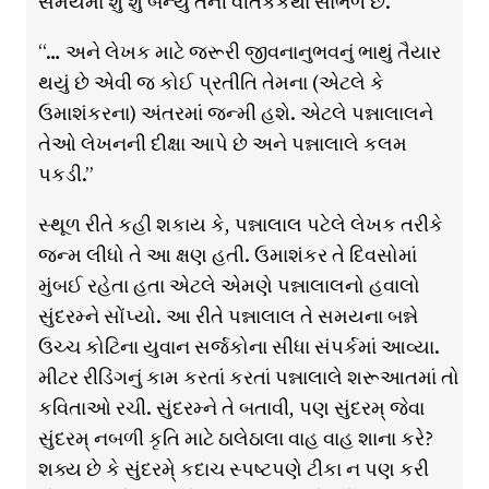
સમયમાં શું શું બન્યું તેની વીતકકથા સાંભળે છે.
“… અને લેખક માટે જરૂરી જીવનાનુભવનું ભાથું તૈયાર
થયું છે એવી જ કોઈ પ્રતીતિ તેમના (એટલે કે
ઉમાશંકરના) અંતરમાં જન્મી હશે. એટલે પન્નાલાલને
તેઓ લેખનની દીક્ષા આપે છે અને પન્નાલાલે કલમ
પકડી.”
સ્થૂળ રીતે કહી શકાય કે, પન્નાલાલ પટેલે લેખક તરીકે
જન્મ લીધો તે આ ક્ષણ હતી. ઉમાશંકર તે દિવસોમાં
મુંબઈ રહેતા હતા એટલે એમણે પન્નાલાલનો હવાલો
સુંદરમ્ને સોંપ્યો. આ રીતે પન્નાલાલ તે સમયના બન્ને
ઉચ્ચ કોટિના યુવાન સર્જકોના સીધા સંપર્કમાં આવ્યા.
મીટર રીડિંગનું કામ કરતાં કરતાં પન્નાલાલે શરૂઆતમાં તો
કવિતાઓ રચી. સુંદરમ્ને તે બતાવી, પણ સુંદરમ્ જેવા
સુંદરમ્ નબળી કૃતિ માટે ઠાલેઠાલા વાહ વાહ શાના કરે?
શક્ય છે કે સુંદરમે્ કદાચ સ્પષ્ટપણે ટીકા ન પણ કરી