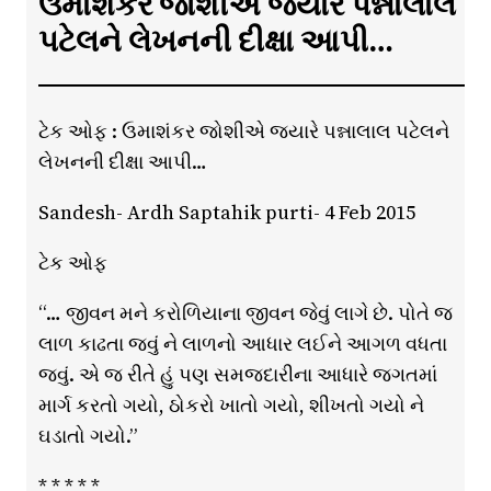
ઉમાશંકર જોશીએ જ્યારે પન્નાલાલ
પટેલને લેખનની દીક્ષા આપી…
ટેક ઓફ : ઉમાશંકર જોશીએ જ્યારે પન્નાલાલ પટેલને
લેખનની દીક્ષા આપી…
Sandesh- Ardh Saptahik purti- 4 Feb 2015
ટેક ઓફ
“… જીવન મને કરોળિયાના જીવન જેવું લાગે છે. પોતે જ
લાળ કાઢતા જવું ને લાળનો આધાર લઈને આગળ વધતા
જવું. એ જ રીતે હું પણ સમજદારીના આધારે જગતમાં
માર્ગ કરતો ગયો, ઠોકરો ખાતો ગયો, શીખતો ગયો ને
ઘડાતો ગયો.”
* * * * *