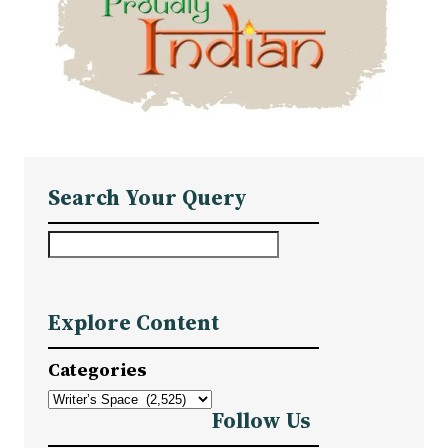
Search Your Query
S
e
a
Explore Content
r
c
Categories
h
Follow Us