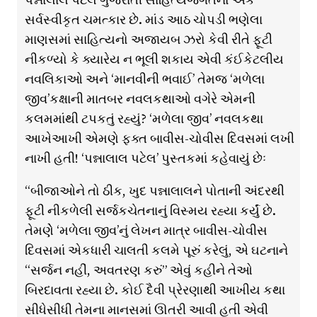
સર્વસ્વીકૃત ચમત્કાર છે. માંડ આઠ ચોપડી ભણેલા
માણસમાં સાહિત્યનો અજાયબ ઝરો કેવી રીતે ફૂટી
નીકળ્યો કે ક્યારેય ન ભૂલી શકાય એવી કંઈકેટલીય
નવલિકાઓ અને ‘માનવીની ભવાઈ’ તેમજ ‘મળેલા
જીવ’કક્ષાની માતબર નવલકથાઓ વગેરે એમની
કલમમાંથી ટપકતું રહ્યું? ‘મળેલા જીવ’ નવલકથા
આખેઆખી એમણે ફક્ત બાવીસ-ચોવીસ દિવસમાં લખી
નાખી હતી! ‘પન્નાલાલ પટેલ’ પુસ્તકમાં કહેવાયું છેઃ
“બીજાઓને તો ઠીક, ખુદ પન્નાલાલને પોતાની અંદરથી
ફૂટી નીકળેલી સર્જકચેતનાનું વિસ્મય રહ્યા કર્યું છે.
તેમણેે ‘મળેલા જીવ’નું લેખન માત્ર બાવીસ-ચોવીસ
દિવસમાં એકધારી ચાલતી કલમે પૂરું કરેલું, એ ઘટનાને
“સર્જન નહીં, અવતરણ કરું” એવું કહીને તેઓ
બિરદાવતા રહ્યા છે. કોઈ દૈવી પ્રેરણાથી આખીય કથા
સીધેસીધી તેમના માનસમાં ઊતરી આવી હતી એવી