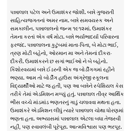
પન્નાલાલ પટેલ અને ઉમાશંકર જોશી. બન્ને ગુજરાતી
સાહિત્યજગતનાં અમર નામ. બન્ને સમવયસ્ક અને
સમકાલીન. પન્નાલાલનો જન્મ ૧૯૧૨માં. ઉમાશંકર
તેમના કરતાં એક વર્ષ મોટા. બન્ને ભર્યાભાદર્યા પરિવારના
ફરજંદ. પન્નાલાલના કુટુંબમાં માતા-પિતા, બે મોટા ભાઈ,
ત્રણ મોટી બહેનો, ઓરમાન મા અને તેમનાં દીકરા-
દીકરી. ઉમાશંકરને છ સગાં ભાઈઓ ને બે બહેનો.
કિશોરવયમાં બન્ને ઈડરની એક જ બોર્ડીંગગમાં રહીને
ભણ્યા. આમ તો બોર્ડીંગ હાઉસ અંગ્રેજી સ્કૂલના
વિદ્યાર્થીઓ માટે જ હતી, પણ આ બન્નેને સ્પેશિયલ કેસ
તરીકે તેમાં એડમિશન મળ્યું હતું. પન્નાલાલ તીવ્ર આર્થિક
ભીંસ વચ્ચે માંડમાંડ ભણતરનું ગાડું ચલાવવા મથતા હતા.
ઉમાશંકરે એડમિશન લીધું ત્યારે પન્નાલાલ ચોથા ધોરણમાં
ભણતા હતા. અભ્યાસમાં પન્નાલાલ એટલા બધા તેજસ્વી
નહીં, પણ સ્વાવલંબી પૂરેપૂરા. આત્મવિશ્વાસ પણ ભરપૂર.