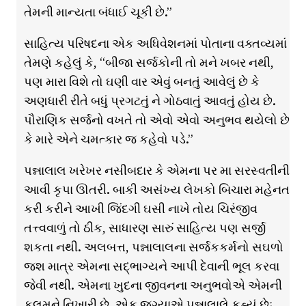
તેમની માન્યતા બંધાઈ ચૂકી છે.”
સાહિત્ય પરિષદના એક અધિવેશનમાં પોતાના વક્તવ્યમાં
તેમણે કહેલું કે, “બીજા સર્જકોની તો મને ખબર નથી,
પણ મારા વિશે તો ઘણી વાર એવું બનતું આવેલું છે કે
અણધારી રીતે બધું પ્રગટતું ને ગોઠવાતું આવતું હોય છે.
પૌરાણિક સર્જનો વખતે તો એવો એવો અનુભવ થયેલો છે
કે મારે એને ચમત્કાર જ કહેવો પડે.”
પન્નાલાલ ખરેખર નસીબદાર કે એમના પર મા સરસ્વતીની
આવી કૃપા ઊતરી. બાકી અસંખ્ય લેખકો બિચારા મહેનત
કરી કરીને આખી જિંદગી ઘસી નાખે તોય ચિરંજીવ
તત્ત્વવાળું તો ઠીક, સાધારણ સારું સાહિત્ય પણ સર્જી
શકતા નથી. અલબત્ત, પન્નાલાલના સર્જકકર્મનો સઘળો
જશ માત્ર એમના સદ્ભાગ્યને આપી દેવાની ભૂલ કરવા
જેવી નથી. એમના ખુદના જીવનના અનુભવોએ એમની
કલમને નિખારી છે. એક જગ્યાએ પન્નાલાલે કહ્યું છેઃ