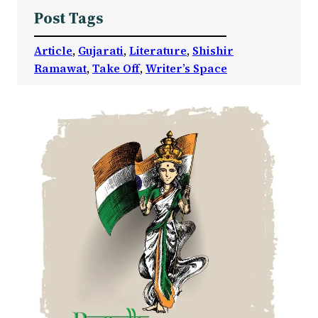
Post Tags
Article
, 
Gujarati
, 
Literature
, 
Shishir
Ramawat
, 
Take Off
, 
Writer’s Space