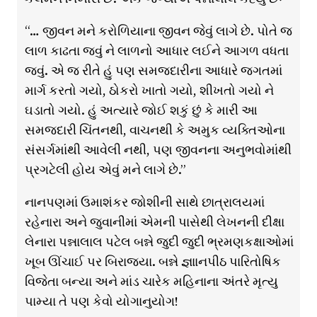
“… જીવન મને કરોળિયાના જીવન જેવું લાગે છે. પોતે જ
લાળ કાઢતા જવું ને લાળનો આધાર લઈને આગળ વધતા
જવું. એ જ રીતે હું પણ સમજદારીના આધારે જગતમાં
માર્ગ કરતો ગયો, ઠોકરો ખાતો ગયો, શીખતો ગયો ને
ઘડાતો ગયો. હું અત્યારે જોઈ શકું છું કે મારી આ
સમજદારી ચિંતનથી, વાચનથી કે અમુક વ્યક્તિઓના
સંસર્ગમાંથી આવેલી નથી, પણ જીવનના અનુભવોમાંથી
પ્રગટેલી હોય એવું મને લાગે છે.”
નાનપણમાં ઉમાશંકર જોશીની સાથે છાત્રાલયમાં
રહેનારા અને જુવાનીમાં એમની પાસેથી લેખનની દીક્ષા
લેનારા પન્નાલાલ પટેલ બન્ને જુદી જુદી ભ્રમણકક્ષાઓમાં
ખૂબ ઊંચાઈ પર બિરાજ્યા. બન્ને જ્ઞાાનપીઠ પારિતોષિક
વિજેતા બન્યા અને માંડ ચારેક મહિનાના અંતરે મૃત્યુ
પામ્યા તે પણ કેવો યોગાનુયોગ!