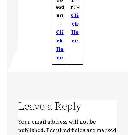
esi
rt –
on
Cli
–
ck
Cli
He
ck
re
He
re
Leave a Reply
Your email address will not be
published.
Required fields are marked