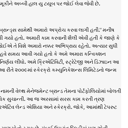
ૂકીને અબ્બી હાલ યુ ટયૂબ પર જોઈ લેવા જેવી છે.
 બ્રાન્ડ્સ સામેથી અમારો અપ્રોચ કરવા લાગી હતી.” મનીષ
મળી ગયો હતો. અમારી કામ કરવાની શૈલી એવી હતી કે જાણે કે
એ તે વિશે અમારો નક્કર અભિપ્રાય રહેતો. અત્યાર સુધી
હવે સમય આવી ગયો હતો કે અમે અમારા કન્વિક્શન
િર્ણય લીધો. અમે ક્રિએટિવિટી, સ્ટ્રેટેજી અને ડિઝાઇન આ
 રીતે ૨૦૦૯માં સ્કેરક્રો કમ્યુનિકેશન્સ લિમિટેડનો જન્મ
ામની વેલ્થ મેનેજમેન્ટ બ્રાન્ડ તેમના પોર્ટફોલિયોમાં બોલતી
વિવેક સુચાન્તી. આ જ અરસામાં સરસ કામ કરતી ત્રણ
એટિવ લેન્ડ એશિયા અને સ્કેરક્રો. જોકે, આમાંથી ટેપરુટ