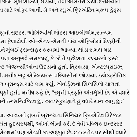
યાન અમે ખૂબ શીખ્યા, ઘડાયા, નવા અખતરા કર્યા. દરમિયાન
 માટે ઓફર આવી. મેં અને રઘુએ ક્રિએટિવ ગ્રૂપ હેડ્સ
 ‘પિકૂ’ની રાઇટર. ઓગિલ્વીમાં લોટસ આઇબીએમ,સત્યમ
રતભરમાં ફેલાયેલી ઓ-એન્ડ-એમની પાંચ ઓફિસોમાં દિલ્હીની
 મુંબઈ ટ્રાન્સફર કરવામાં આવ્યા. થોડા સમય માટે
પણ અનુભવે સમજાયું કે જે તે પ્રદેશના કલ્ચરનો ફર્સ્ટ-
ડન્ટ એજન્સીઓના ઉદયનો હતો. ત્રિકાયા, એન્ટરપ્રાઇઝ,
મનીષ ભટ્ટ એમ્બિયન્સ પબ્લિસીમાં જોડાયા. ઇલેક્ટ્રોનિક
 બ્રાન્ડ્સ માટે કામ કર્યું. એવોર્ડ્ઝનો સિલસિલો ચાલતો
કી હતી. મનીષ કહે છે, “રઘુની પ્રકૃતિ અંતર્મુખી છે. એ વધારે
 ઇન્સન્ટિક્ટિવ છું. અંતઃસ્ફુરણાને હું વધારે માન આપું છું.”
 આ વખતે મુંબઈ બ્રાન્ચના સિનિયર ક્રિએટિવ ડિરેક્ટર
ંત હૃદયસ્પર્શી, આંખો ભીની કરી દે તેવી પબ્લિક ઇન્ટરેસ્ટ
લ એન્થમ’ પણ એટલી જ અદ્ભુત છે. ઇન્ટરનેટ પર સૌથી વધારે