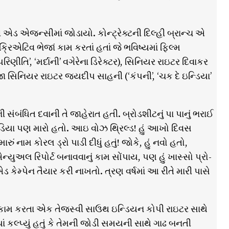
ી એડ એજન્સીમાં જોડાયો. કોન્ટ્રેક્ટની દિલ્હી બ્રાન્ચ એ
્રિએટિવ ભેજાં કામ કરતાં હતાં જે ભવિષ્યમાં ફિલ્મ
િણીતિ’, ‘મર્દાની’ વગેરેના ડિરેક્ટર), સિનિયર રાઇટર દિવાકર
ીજા સિનિયર રાઇટર જયદીપ સાહની (‘કંપની’, ‘ચક દે ઇન્ડિયા’
 સંબંધિત દવાની તે જાહેરાત હતી. બ્રોડશીટનું પા પાનું ભરાઈ
ા પણ મારો હતો. આઇ વોઝ થ્રિલ્ડ! હું આખો દિવસ
 નામ કોરલ ડ્રો પાડી દીધું હતું! જોકે, હું નવો હતો,
યુઅલ રિપોર્ટ બનાવવાનું કામ સોંપાય, પણ હું ખાસ્સો પ્રો-
 કેમ્પેન તૈયાર કરી નાખતો. ત્રણ વર્ષમાં આ રીતે મારી પાસે
 કામ કરતા એક તેજસ્વી સાઉથ ઇન્ડિયન કોપી રાઇટર સાથે
યાં કલ્પ્યું હતું કે તેમની જોડી સમયની સાથે ગાઢ બનતી