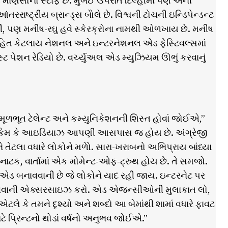
માણસોનો સ્ટાફ છે. મુંબઈ ઉપરાંત દિલ્હીમાં પણ એની
રાષ્ટ્રીય બ્રાન્ડ્સ બોેલે છે. વિશ્વની ટોચની ઇન્ડિપેન્ડન્ટ
ીં, પણ મનીષ-રઘુ હવે સ્કેરક્રોના નામથી ઓળખાય છે. મનીષ
 સહિત કેટલાય નેશનલ અને ઇન્ટરનેશનલ એડ ફેસ્ટિવલ્સમાં
ેસ્ટ પેશન રેડિયો છે. વર્ચ્યુઅલ એડ મ્યુઝિયમ ઊભું કરવાનું
 મૂળભૂત ટેલેન્ટ અને કમ્યુનિકેશનની શિસ્ત હોવાં જોઈએ,”
ઈએ, કેમ કે આઇડિયાઝ આપણી આસપાસ જ હોય છે. અંગ્રેજી
ે તેટલા વધારે લોકોને મળોે. સારા-ખરાબનો અભિપ્રાય બાંધ્યા
નાટક, વાર્તામાં એક મોમેન્ટ-ઓફ-ટ્રુથ હોય છે. તે સમજો.
ી એડ બનાવવાની છે જે લોકોને યાદ રહી જાય. ઇન્ટરનેટ પર
ાવવાની એક્સરસાઇઝ કરો. એડ એજન્સીઓની મુલાકાત લો,
એટલે કે તમને દૃશ્યો અને શબ્દો આ બેમાંથી શામાં વધારે ફાવટ
ટે પ્રિન્ટનો થોડાં વર્ષનો અનુભવ જોઈએ.”