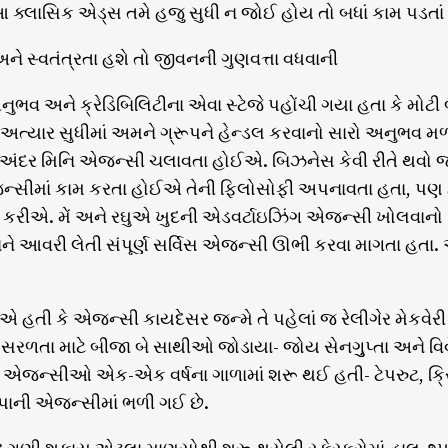
ક્લાસિક એડ્સ તમે હજુ સુધી ન જોઈ હોય તો બધાં કામ પડતાં મ
ને સ્વતંત્રતા હશે તો જીવનની ગુણવત્તા વધવાની
ુભવ અને ક્રેડિબિલિટીના એવા સ્ટેજે પહોંચી ગયા હતા કે મોટી
, “અત્યાર સુધીમાં અમને ગ્રૂપને હેન્ડલ કરવાનો સારો અનુભવ 
ંદર મિનિ એજન્સી ચલાવતા હોઈએ. બિઝનેસ કેવી રીતે થવો જોઈ
્સીમાં કામ કરતા હોઈએ તેની ફિલોસોફી અપનાવતા હતા, પણ 
 કરીએ. મેં અને રઘુએ ખુદની એડવર્ટાઇઝિંગ એજન્સી ખોલવાનો ન
ંને આવરી લેતી સંપૂર્ણ સર્વિસ એજન્સી ઊભી કરવા માગતા હતા. આ
 હતી કે એજન્સી કાયદેસર જન્મે તે પહેલાં જ રેલીગેર મેકવેરી ન
ં સરળતા માટે બીજા બે સાથીઓ જોડાયા- જોય સેનગુુપ્તા અને 
્ટ એજન્સીઓ એક-એક વર્ષના ગાળામાં શરૂ થઈ હતી- ટેપરુટ, ક્રિ
ાની એજન્સીમાં ભળી ગઈ છે.