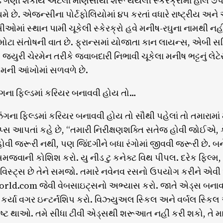
ઢે ગણી શકાય એટલા માણસોથી શરૂ થયેલી સ્કેરક્રોમાં હાલ ૭૫ 
ે. એજન્સીના પોર્ટફોલિયોમાં ૪૫ કરતાં વધારે રાષ્ટ્રીય અને આંતર
માં સ્થાન પામી ચૂકેલી સ્કેરક્રો હવે મનીષ-રઘુના નામથી નહ
આ મોટા સંતોષની વાત છે. ફ્રાન્સમાં યોજાતા કાન લાયન્સ, એબી
 જ્યુરી ચેરમેન તરીકે જવાબદારી નિભાવી ચૂકેલા મનીષ ભટ્ટનું લેટ
ેમની આંખોમાં સળવળે છે.
ંગના ફિલ્ડમાં કરિયર બનાવવી હોય તો…
ંગના ફિલ્ડમાં કરિયર બનાવવી હોય તો સૌથી પહેલાં તો તમારામાં
ટિપ્સ આપતાં કહે છે, “તમારી નિરીક્ષણશક્તિ સતેજ હોવી જો
હોવી જરૂરી નથી, પણ જિંદગીને બધા રંગોમાં જીવવી જરૂરી છે. બન
મજવાની કોશિશ કરો. યુ નીડ ટુ કનેક્ટ વિથ પીપલ. દરેક ફિલ્મ, 
 ટ્વિસ્ટ્સ છે તેને સમજો. તમારે નવેનવ રસનો ઉપયોગ કરીને એવ
orld.com જેવી વેબસાઇટ્સનો અભ્યાસ કરો. જાતે એડ્સ બન
ા કર્યા વગર ઇન્ટર્નશિપ કરો. વિઝ્યુઅલ સ્કિલ અને વર્બલ સ્કિલ 
સ્પષ્ટ થાઓ. તમે સીધા ટીવી એડ્સથી શરૂઆત નહીં કરી શકો, તે મા