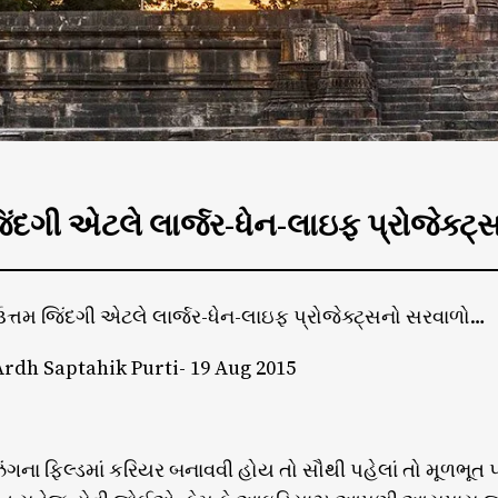
િંદગી એટલે લાર્જર-ધેન-લાઇફ પ્રોજેક્
ત્તમ જિંદગી એટલે લાર્જર-ધેન-લાઇફ પ્રોજેક્ટ્સનો સરવાળો…
rdh Saptahik Purti- 19 Aug 2015
ંગના ફિલ્ડમાં કરિયર બનાવવી હોય તો સૌથી પહેલાં તો મૂળભૂત 