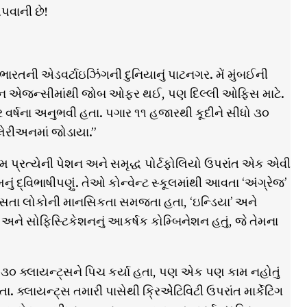
પવાની છે!
ે ભારતની એડવર્ટાઇઝિંગની દુનિયાનું પાટનગર. મેં મુંબઈની
લેરીઅન એજન્સીમાંથી જોબ ઓફર થઈ, પણ દિલ્લી ઓફિસ માટે.
ર વર્ષના અનુભવી હતા. પગાર ૧૧ હજારથી કૂદીને સીધો ૩૦
લેરીઅનમાં જોડાયા.”
કામ પ્રત્યેની પેશન અને સમૃદ્ધ પોર્ટફોલિયો ઉપરાંત એક એવી
ું દ્વિભાષીપણું. તેઓ કોન્વેન્ટ સ્કૂલમાંથી આવતા ‘અંગ્રેજ’
ાં વસતા લોકોની માનસિકતા સમજતા હતા, ‘ઇન્ડિયા’ અને
 અને સોફિસ્ટિકેશનનું આકર્ષક કોમ્બિનેશન હતું, જે તેમના
અમે ૩૦ ક્લાયન્ટ્સને પિચ કર્યા હતા, પણ એક પણ કામ નહોતું
 ક્લાયન્ટ્સ તમારી પાસેથી ક્રિએેટિવિટી ઉપરાંત માર્કેટિંગ