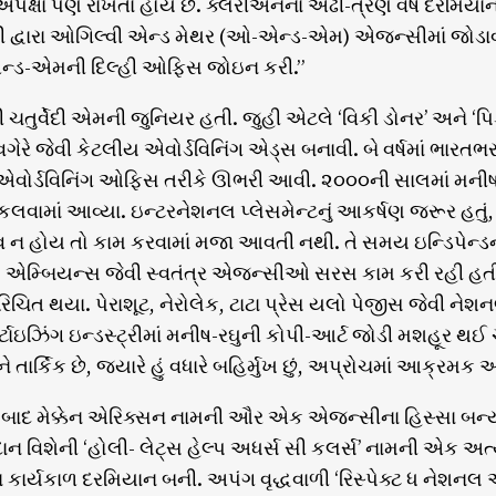
ી અપેક્ષા પણ રાખતા હોય છે. ક્લેરીઅનનાં અઢી-ત્રણ વર્ષ દરમિ
ી દ્વારા ઓગિલ્વી એન્ડ મેથર (ઓ-એન્ડ-એમ) એજન્સીમાં જોડાવા
ન્ડ-એમની દિલ્હી ઓફિસ જોઇન કરી.”
હી ચતુર્વેદી એમની જુનિયર હતી. જુહી એટલે ‘વિકી ડોનર’ અને
 વગેરે જેવી કેટલીય એવોર્ડવિનિંગ એડ્સ બનાવી. બે વર્ષમાં ભા
 એવોર્ડવિનિંગ ઓફિસ તરીકે ઊભરી આવી. ૨૦૦૦ની સાલમાં મનીષને
લવામાં આવ્યા. ઇન્ટરનેશનલ પ્લેસમેન્ટનું આકર્ષણ જરૂર હતું, 
વ ન હોય તો કામ કરવામાં મજા આવતી નથી. તે સમય ઇન્ડિપેન્
, એમ્બિયન્સ જેવી સ્વતંત્ર એજન્સીઓ સરસ કામ કરી રહી હતી. 
િચિત થયા. પેરાશૂટ, નેરોલેક, ટાટા પ્રેસ યલો પેજીસ જેવી નેશનલ
્ટાઇઝિંગ ઇન્ડસ્ટ્રીમાં મનીષ-રઘુની કોપી-આર્ટ જોડી મશહૂર થઈ ચૂ
તાર્કિક છે, જ્યારે હું વધારે બહિર્મુખ છું, અપ્રોચમાં આક્રમક અને
બાદ મેક્કેન એરિક્સન નામની ઔર એક એજન્સીના હિસ્સા બન્યા.
રદાન વિશેની ‘હોલી- લેટ્સ હેલ્પ અધર્સ સી કલર્સ’ નામની એક અત્ય
ા કાર્યકાળ દરમિયાન બની. અપંગ વૃદ્ધવાળી ‘રિસ્પેક્ટ ધ નેશન