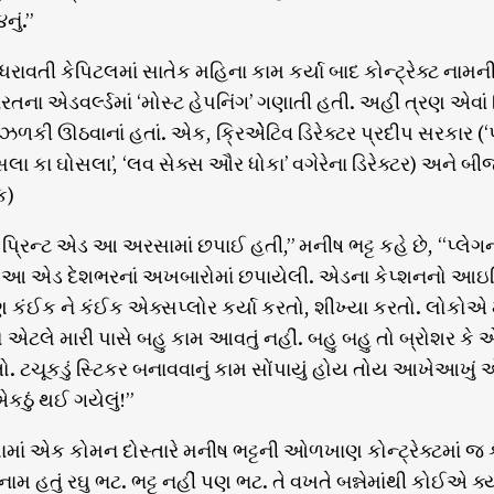
નું.”
ધરાવતી કેપિટલમાં સાતેક મહિના કામ કર્યા બાદ કોન્ટ્રેક્ટ નામન
રતના એડવર્લ્ડમાં ‘મોસ્ટ હેપનિંગ’ ગણાતી હતી. અહીં ત્રણ એવાં ક
ં ઝળકી ઊઠવાનાં હતાં. એક, ક્રિએેટિવ ડિરેક્ટર પ્રદીપ સરકાર (‘પર
ોસલા કા ઘોસલા’, ‘લવ સેક્સ ઔર ધોકા’ વગેરેના ડિરેક્ટર) અને બ
ક)
 પ્રિન્ટ એડ આ અરસામાં છપાઈ હતી,” મનીષ ભટ્ટ કહે છે, “પ્લેગની
 એડ દેશભરનાં અખબારોમાં છપાયેલી. એડના કેપ્શનનો આઇડિય
 કંઈક ને કંઈક એક્સપ્લોર કર્યા કરતો, શીખ્યા કરતો. લોકોએ મારું
એટલે મારી પાસે બહુ કામ આવતું નહીં. બહુ બહુ તો બ્રોશર કે એન્
ો. ટચૂકડું સ્ટિકર બનાવવાનું કામ સોંપાયું હોય તોય આખેઆખું એડ
એકઠું થઈ ગયેલું!”
ં એક કોમન દોસ્તારે મનીષ ભટ્ટની ઓળખાણ કોન્ટ્રેક્ટમાં જ
નામ હતું રઘુ ભટ. ભટ્ટ નહીં પણ ભટ. તે વખતે બન્નેમાંથી કોઈએ ક્