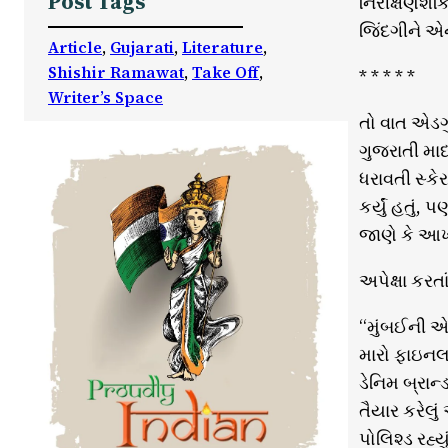
Post Tags
નિરીક્ષણશક
જિંદગીને એ
Article
, 
Gujarati
, 
Literature
, 
Shishir Ramawat
, 
Take Off
, 
* * * * *
Writer’s Space
તો વાત એડગુ
ગુજરાતી માધ
ધરાવતી સ્કે
કર્યું હતુ
જાણે કે આ
અપેક્ષા કરત
“મુંબઈની એ
મારો ફાઇનલ
ડેનિમ બ્રાન્
તૈયાર કરેલુ
પોલિશ્ડ રહ