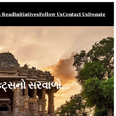
s Read
Initiatives
Follow Us
Contact Us
Donate
ક્ટ્સનો સરવાળો…