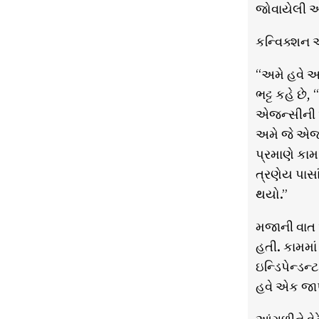
જોવાયેલી આ 
કન્વિક્શન અ
“અમે હવે અન
ભટ્ટ કહે છે
એજન્સીની અ
અમે જે એજન
પ્રમાણે કામ
ત્રણેય પાસા
થયો.”
મજાની વાત એ
હતી. કામમા
ઇન્ડિપેન્ડન
હવે એક જાપ