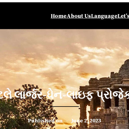
Home
About Us
Language
Let’
ટલે લાર્જર-ધેન-લાઇફ પ્રોજે
Published on
–
June 2, 2023