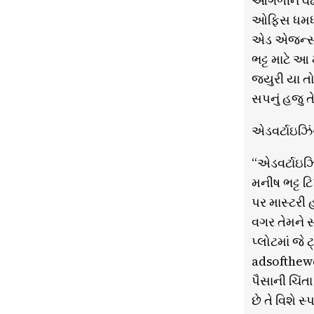
આંગળીને વે
ઓફિસ ધમધમે છ
એડ એજન્સીઓ
ભટ્ટ માટે 
જ્યુરી યા તો
સપનું હજુ ત
એડવર્ટાઇઝિ
“એડવર્ટાઇઝિ
મનીષ ભટ્ટ 
પર માસ્ટરી 
વગર તેમને સ
પ્લોટમાં જે
adsofthew
પૈસાની ચિંત
છે તે વિશે 