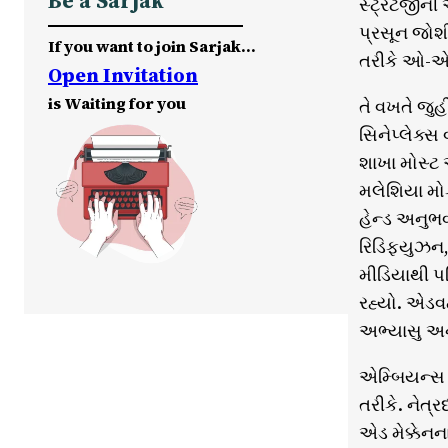
Be a Sarjak
સ્ટ્રેટેજીન
પ્રસૂન જોશ
If you want to join Sarjak…
તરીકે ઓ-એ
Open Invitation
is Waiting for you
તે વખતે જુ
સિનેપ્લેક્સ
શાખા મોસ્ટ
મલેશિયા મોક
હેન્ડ અનુભ
રિડિફ્યુઝન
મીડિયાથી પર
રહ્યો. એડવર
અભ્યાસુ અને 
એમ્બિયન્સ 
તરીકે. નેત્
એડ મેક્કેનન