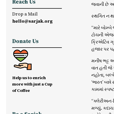
Reach Us
જવાની છે અ
Drop a Mail
સ્થગિત ન થ
hello@sarjak.org
“મારે બોમ્બ
ટોચની એજન્
Donate Us
ક્રિએટિવ ગ્
હજાર પર પહો
મનીષ ભટ્ટ આ
વાત હતી જે 
નહોતા, બલ્ક
Help us to enrich
‘ભારત’ બન્ન
more with just a Cup
કામમાં સ્પષ
of Coffee
“ક્લેરીઅન-દ
મળ્યું. કદા