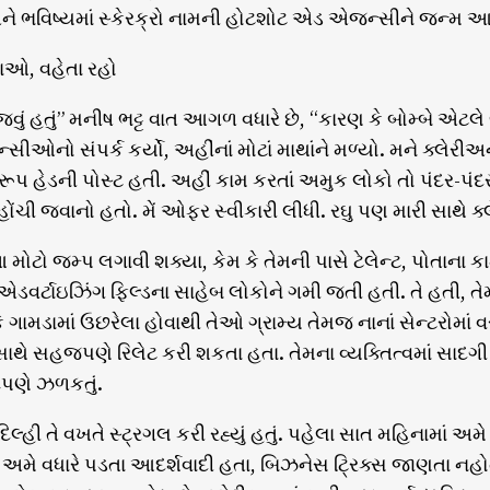
ને ભવિષ્યમાં સ્કેરક્રો નામની હોટશોટ એડ એજન્સીને જન્મ આ
ાઓ, વહેતા રહો
ે જવું હતું” મનીષ ભટ્ટ વાત આગળ વધારે છે, “કારણ કે બોમ્બે એટલ
સીઓનો સંપર્ક કર્યો, અહીંનાં મોટાં માથાંને મળ્યો. મને ક્
રૂપ હેડની પોસ્ટ હતી. અહીં કામ કરતાં અમુક લોકો તો પંદર-પંદ
ંચી જવાનો હતો. મેં ઓફર સ્વીકારી લીધી. રઘુ પણ મારી સાથે ક્
 મોટો જમ્પ લગાવી શક્યા, કેમ કે તેમની પાસે ટેલેન્ટ, પોતાના 
એડવર્ટાઇઝિંગ ફિલ્ડના સાહેબ લોકોને ગમી જતી હતી. તે હતી, તેમન
ે ગામડામાં ઉછરેલા હોવાથી તેઓ ગ્રામ્ય તેમજ નાનાં સેન્ટરોમ
ે સાથે સહજપણે રિલેટ કરી શકતા હતા. તેમના વ્યક્તિત્વમાં સાદગી
્ટપણે ઝળકતું.
િલ્હી તે વખતે સ્ટ્રગલ કરી રહ્યું હતું. પહેલા સાત મહિનામાં 
ચ અમે વધારે પડતા આદર્શવાદી હતા, બિઝનેસ ટ્રિક્સ જાણતા નહોતા.