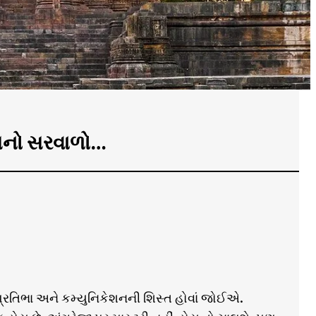
ટ્સનો સરવાળો…
પ્રતિભા અને કમ્યુનિકેશનની શિસ્ત હોવાં જોઈએ.