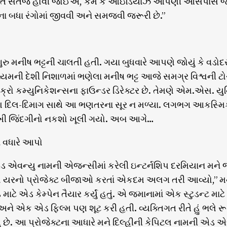
્તિ સતેજ હોવી જોઈએ, કેમ કે આઇડિયાઝ આપણી આસપાસ જ હોય
ના બધા રંગોમાં જીવવી અને સમજવી જરૂરી છે.”
રુ મનીષ ભટ્ટની ચાલતી હતી. ગયા બુધવારે આપણે જોયું કે વડોદ
્યમની દેશી નિશાળમાં ભણેલા મનીષ ભટ્ટ આજે સમગ્ર વિશ્વની ટ
રક્રો કમ્યુનિકેશન્સના ફાઉન્ડર ડિરેક્ટર છે. તેમણે એમ.એસ. ય
ં, પણ દિલ-દિમાગ સાથે આ ભણતરના સૂર ન મળ્યા. લગભગ આકસ્મિક
ખી જિંદગીનો નકશો ખૂલી ગયો. અબ આગે…
ાં વધારે આપો
ડ એવન્યુ નામની એજન્સીમાં કરેલી ઇન્ટર્નશિપ દરમિયાન મને 
 યરનો પ્રોજેક્ટ બીજાઓ કરતાં એકદમ અલગ તરી આવ્યો,” મનીષ ભ
ડ માટે એડ કેમ્પેન તૈયાર કર્યું હતું. એ જમાનામાં એક સ્ટુડન્ટ 
ં અને એક એડ ફિલ્મ પણ શૂટ કરી હતી. વ્યક્તિગત રીતે હું ભલે 
્યું છે. આ પ્રોજેક્ટના આધારે મને દિલ્હીની કેપિટલ નામની