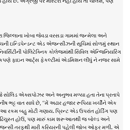
 છે. અંગ્રેજી પર માસ્ટરી નહીં હોય તો ચાલશે, પણ
રા જિલ્લાના ખોબા જેવડા વરસડા ગામમાં જન્મેલા અને
ોચની ઇન્ડિપેન્ડન્ટ એડ એજન્સીઝની સૂચિમાં સોળમું સ્થાન
ુનિવર્સિટીની પોલિટેક્નિક કોલેજમાંથી સિવિલ એન્જિનિયરિંગ
પણે ફાઇન આર્ટ્સ ફેકલ્ટીમાં એડમિશન લીધું ને નજર સામે
જે સોલિડ એક્સપોઝર અને અનુભવ મળ્યા હતા તેના પ્રતાપે
ટ્ટ વાત સાધે છે, “મેં અઢાર હજાર રૂપિયા ખર્ચીને એક
માટે આ રકમ બહુ મોટી ગણાય. પ્રિન્ટ એડ ઉપરાંત હોર્ડિંગ પણ
રૂઢિચુસ્ત હોઉં, પણ મારું કામ શરૂઆતથી જ બોલ્ડ અને
 એડ એજન્સી તરફથી મારી કરિયરની પહેલી જોબ ઓફર મળી. એ