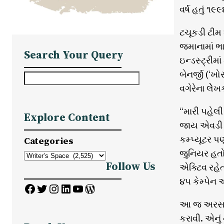
વર્ષ હતું ૧૯૯૪
ટચૂકડી ટીમ 
જમાનામાં ભા
Search Your Query
ઇન્ડસ્ટ્રીમા
બેનર્જી (‘ખ
S
વગેરેના લેેેખ
e
a
“મારી પહેલી
Explore Content
r
જાય એવડી આ
c
કમ્પ્યૂટર પણ
Categories
h
જુનિયર હતો 
Follow Us
એક્ટિવ રહેત
૪૫ કેમ્પેન 
Facebook
Twitter
Instagram
LinkedIn
YouTube
WordPress
આ જ અરસામા
કરાવી. એનું 