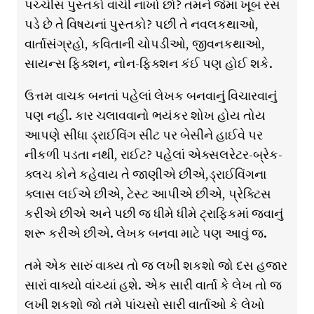
પચ્ચીસ પુસ્તકો વાંચી નાંખો છો? તમને જેમાં ખૂબ રસ
પડે છે તે વિષયનાં પુસ્તકો? પછી તે નવલકથાઓ,
વાર્તાસંગ્રહો, કવિતાની ચોપડીઓ, જીવનકથાઓ,
સાયન્સ ફ્ક્શિન, નોન-ફ્ક્શિન કંઈ પણ હોઈ શકે.
ઉત્તમ વાચક બનતાં પહેલાં લેખક બનવાનું વિચારવાનું
પણ નહીં. કાર ચલાવવાનો ભયંકર શોખ હોય તોય
આપણે સીધા ડ્રાઈવિંગ સીટ પર બેસીને હાઈવે પર
નીકળી પડતા નથી, રાઈટ? પહેલાં એક્સલરેટર-બ્રેક-
ક્લચ કોને કહેવાય તે જાણીએ છીએ,ડ્રાઈવિંગના
ક્લાસ લઈએ છીએ, ટેસ્ટ આપીએ છીએ, પ્રેક્ટિસ
કરીએ છીએ અને પછી જ ધીમે ધીમે ટ્રાફિકમાં જવાનું
શરૂ કરીએ છીએ. લેખક બનવા માટે પણ આવું જ.
તમે એક સારું વાક્ય તો જ લખી શકશો જો દસ હજાર
સારાં વાક્યો વાંચ્યાં હશે. એક સારી વાર્તા કે લેખ તો જ
લખી શકશો જો તમે પાંચસો સારી વાર્તાઓ કે લેખો