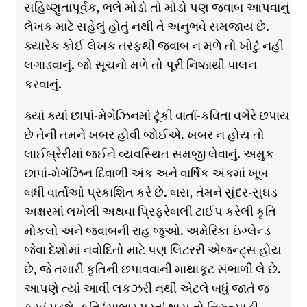
સહિષ્ણુતાપૂર્વક, ભલે મોડો તો મોડો પણ જવાબ આપવાનું
લેખક માટે સહેલું હોતું નથી તે અનુભવે સમજાય છે.
ક્યારેક કોઈ લેખક તરફથી જવાબ ન મળે તો ખોટું નહીં
લગાડવાનું. જો સૂચનો મળે તો પૂરી નિષ્ઠાથી પાલન
કરવાનું.
ક્યાં ક્યાં છાપાં-મેગેઝિનમાં ટૂંકી વાર્તા-કવિતા વગેરે છપાય
છે તેની તમને ખબર હોવી જોઈએ. ખબર ન હોય તો
લાઈબ્રેરીમાં જઈને વ્યવસ્થિત સમજી લેવાનું. અમુક
છાપાં-મેગેઝિન દિવાળી અંક અને વાર્ષિક અંકમાં ખૂબ
બધી વાર્તાઓ પ્રકાશિત કરે છે. બસ, તેમને સુંદર-સુઘડ
અક્ષરમાં લખેલી અથવા પ્રિફરેબલી ટાઈપ કરેલી કૃતિ
મોકલો અને જવાબની રાહ જુઓ. અમેરિકા-ઇંગ્લેન્ડ
જેવા દેશોમાં નવોદિતો માટે પણ લિટરરી એજન્ટ્સ હોય
છે, જે તમારી કૃતિની છપાવવાની માથાકૂટ સંભાળી લે છે.
આપણે ત્યાં આવી લકઝરી નથી એટલે બધું જાતે જ