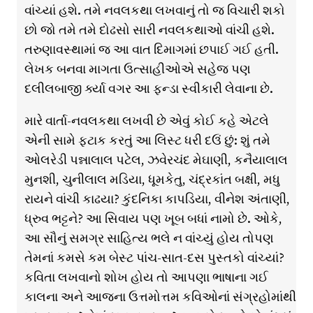
વાંચ્યાં હશે. તમે નવલકથા લખવાનું તો જ વિચારી શકો
છો જો તમે તમે દોઢસો સારી નવલકથાઓ વાંચી હશે.
તરુણાવસ્થામાં જ આ વાત દિમાગમાં છપાઈ ગઈ હતી.
લેખક બનવા માગતા ઉત્સાહીઓએ સહેજ પણ
દલીલબાજી ર્ક્યા વગર આ ફન્ડા સ્વીકારી લેવાના છે.
મારે વાર્તા-નવલકથા લખવી છે એવું કોઈ કહે એટલે
એની સામે ફટાક કરતું આ લિસ્ટ ધરી દઉં છું: શું તમે
ઓલરેડી પન્નાલાલ પટેલ, ઝવેરચંદ મેઘાણી, કનૈયાલાલ
મુનશી, ચુનીલાલ મડિયા, ધૂમકેતુ, ચંદ્રકાંત બક્ષી, મધુ
રાયને વાંચી કાઢયા? કુંદનિકા કાપડિયા, વીનેશ અંતાણી,
ધ્રુવ ભટ્ટને? આ સિવાય પણ ખૂબ બધાં નામો છે. ઓકે,
આ સૌનું સમગ્ર સાહિત્ય ભલે ન વાંચ્યું હોય તોપણ
તેમનાં કમસે કમ બેસ્ટ પાંચ-સાત-દસ પુસ્તકો વાંચ્યાં?
કવિતા લખવાનો શોખ હોય તો આપણા ભાષાના ગઈ
કાલના અને આજના ઉત્તમોત્તમ કવિઓનાં સંગ્રહોમાંથી