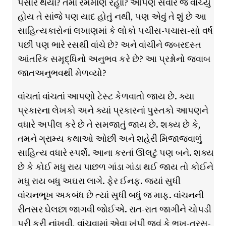
પસાર થયા? તેમાં રમમાણ રહૃાા? આપણે સવારે જે વાંચ્યું
હોય તે સાંજે પણ યાદ હોતું નથી, પણ એવું તે શું છે આ
સાહિત્યકારોનાં લખાણમાં કે લોકો પચીસ-પચાસ-સો વર્ષ
પછી પણ ભારે રસથી વાંચે છે? અને વાંચીને જબરદસ્ત
આંતરિક સમૃદ્ધિનો અનુભવ કરે છે? આ પ્રશ્નોનો જવાબ
જાતઅનુભવથી મેળવ્યો?
વાંચતાં વાંચતાં આપણો ટેસ્ટ કેળવાતો જાય છે. ક્યા
પ્રકારના લેખકો અને ક્યાં પ્રકારનાં પુસ્તકો આપણને
વધારે અપીલ કરે છે તે સમજાતું જાય છે. શક્ય છે કે,
તમને ગ્રામ્ય કથાઓ ઓછી અને શહેરી મિજાજવાળું
સાહિત્ય વધારે સ્પર્શે. આના કરતાં ઊલટું પણ બને. શક્ય
છે કે કોઈ મધુ રાય પાછળ ગાંડા ગાંડા થઈ જાય તો કોઈને
મધુ રાય બધુ અઘરા લાગે. ફેર ઈનફ. જ્યાં સુધી
વાંચનભૂખ અકબંધ છે ત્યાં સુધી બધું જ માફ. વાંચનની
રીતસર ઘેલછા જાગવી જોઈએ. રાત-રાત જાગીને ચોપડી
પૂરી કરી નાંખવી, વાંચવામાં એવા ખૂંપી જવું કે ભૂખ-તરસ-