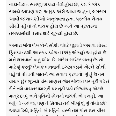
નાદાનીયત સમજી શકાય તેવાં હોય છે, કેમ કે એક
સમયે આપણે પણ અમુક અંશે આવા જ હતા, લગભગ
આવી જ લાગણીઓ અનુભવતા હતા. પ્રત્યેક લેખક
સૌથી પહેલાં તો વાચક હોય છે અને આ પ્રકારના
તબક્કામાંથી પસાર થઈ ચૂક્યો હોય છે.
અમારા જેવા લેખકોને સૌથી વધારે પૂછાતો અથવા મોસ્ટ
ફ્રિક્વન્ટલી આસ્ક્ડ ક્વેશ્ચન (એફએક્યુ) આ હોય છેઃ
મને લખવાનો બહુ શોખ છે. મારેય રાઈટર બનવું છે. તો
મારે શું કરવું? લેખક બનવાની ઇચ્છા જાગે એટલે સૌથી
પહેલાં પોતાની જાતને આ સવાલ ક્રવાનોઃ શું હું ઉત્તમ
વાચક છું? ભૂખ્યો ડાંસ માણસ જેમ ભોજન પર તૂટી પડે તે
રીતે તમે વાચનસામગ્રી પર તૂટી પડો છો?વાંચવું એટલે
માત્ર છાપું અને પૂર્તિની કોલમો વાચંવી એમ નહીં. આ
બધું તો ખરું જ, પણ તે સિવાય તમે બીજું શું શું વાંચો છો?
અઠવાડિયે, મહિને, બે મહિને, વરસે તમે પાંસ-દસ-વીસ-