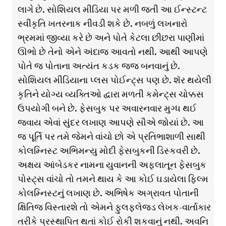
લાગે છે. સોશિયલ મીડિયા પર મળી જતી આ ઈન્સ્ટન્ટ
સ્વીકૃતિ ખતરનાક નીવડી શકે છે. નબળું લખનારો
ભ્રમમાં જીવ્યા કરે છે અને પોતે કેટલા છીછરા પાણીમાં
ઊભો છે તેનો એને અંદાજ આવતો નથી. આથી આપણે
પોતે જ પોતાના અત્યંત કડક જજ બનવાનું છે.
સોશિયલ મીડિયાના પ્લસ પોઈન્ટ્સ પણ છે. શૅર થયેલી
કૃતિને યોગ્ય વ્યક્તિઓ દ્વારા મળતી કમેન્ટ્સ ચોક્કસ
ઉપયોગી બને છે. ફેસબુક પર અવારનવાર મુગ્ધ થઈ
જવાય એવાં સુંદર લખાણ આપણે સૌએ જોયાં છે. આ
જ પૂર્તિ પર તમે જેમને વાંચો છો એ પ્રતિભાશાળી સાથી
કોલમ્નિસ્ટ અભિમન્યુ મોદી ફેસબુકની ડિસ્કવરી છે.
અક્ષય આંબેડકર નામના યુવાનની અફ્લાતૂન ફેસબુક
પોસ્ટ્સ વાંચો તો તમને થાય કે આ કોઈ ઘડાયેલા ફિલ્મ
કોલમ્નિસ્ટનું લખાણ છે. અભિષેક અગ્રાવત પોતાની
ક્ષિતિજ વિસ્તારશે તો એમને ફુલફ્લેજ્ડ લેખક-વાર્તાકાર
તરીકે પ્રસ્થાપિત થતાં કોઈ રોકી શકવાનું નથી. અવનિ