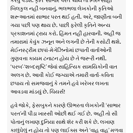
કરવું પડશે. કૃતિ ‘સાભાર પરત’ થાય તો નિરુત્સાહી
બિલકુલ નહીં બનવાનું. ભલભલા લેખકોની કૃતિઓ
શરૂઆતમાં સાભાર પરત થઈ હતી. અરે, જાણીતા બની
ગયા પછી પણ થાય છે. પાછી ફરેલી કૃતિને અન્ય
પ્રકાશનમાં ટ્રાય કરો. હિંમત નહીં હારવાની. અહીં જ
તમારામાં કેવુંક ઝનૂન અને લગની છે તેની કસોટી થશે.
મેઈનસ્ટ્રીમ છાપાં-મેગેઝિનોમાં છપાતી વાર્તાઓની
ગુણવત્તા કાયમ ટનાટન હોય છે તે જરૂરી નથી.
‘પરબ’-‘શબ્દસૃષ્ટિ’ જેવાં સાહિત્યિક સામયિકોની વાત
અલગ છે. આવી કોઈ જગ્યાએ તમારી વાર્તા-કવિતા
છપાય તો સમજવાનું કે તમને હવે ખરેખર લખતા
આવડવા માંડયું છે. ચિયર્સ!
હવે જોકે, ફેસબુકને કારણે ઊભરતા લેખકોની ‘સાભાર
પરત’ની પીડા ખાસ્સી ઓછી થઈ ગઈ છે. અહીં તો સૌ
પોતાનું લખાણ દુનિયા સાથે શૅર કરી શકે છે. લખાણ
કાલુંઘેલું ન હોય તો પણ લાઈક્સ અને ‘વાહ વાહ’ મળવા