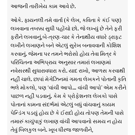
આજની તારીખેય કામ આવે છે.
ઓકે. ફાયનલી તમે વાર્તા (કે લેખ, કવિતા કે કંઈ પણ)
લખવાના તબક્કા સુધી પહોંચો છો. જે લખ્યું છે તેને ફરી
ફરીને લખવાનું,બે-ત્રણ-ચાર કે તેનાથીય વધારે ડ્રાફ્ટ
લખીને લખાણને બને એટલું સુરેખ બનાવવાની કોશિશ
કરવાનું. જેમના પર તમને ભરોસો હોય તેવા મિત્ર કે
પરિચિતના અભિપ્રાય અનુસાર તમારાં લખાણમાં
નવેસરથી સુધારાવધારા કરો. યાદ રાખો, આળસ કરવાથી
નહીં ચાલે. છાપાં મેગેઝિનમાં ગમતા લેખકને પોતાની કૃતિ
ભલે મોકલો, પણ ‘વાંચી આપો… વાંચી આપો’ એમ કરીને
પાછળ નહીં પડવાનું. કેમ કે પ્રોફેશનલ લેખકો પાસે
પોતાનાં કામના સંદર્ભમાં એટલું બધું વાંચવાનું કાયમ
પેન્ડિંગ પડયું હોય છે કે ઈરાદો હોય તોપણ તેમની પાસે
તમારું કાચુંપાકું લખાણ વાંચી આપવાનો સમય ન હોય
તેવું બિલકુલ બને. ખૂબ ધીરજ જાળવીને,