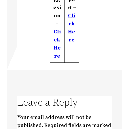
esi
rt –
on
Cli
–
ck
Cli
He
ck
re
He
re
Leave a Reply
Your email address will not be
published.
Required fields are marked