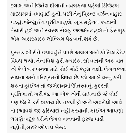
દલાલ અને જિતેશ દોંગાની નવલકથા પહેલાં ડિજિટલ
માધ્યમમાં વખણાઈ હતી. પછી તેનું પ્રિન્ટ વર્ઝન બહાર
પડયું. જેન્યુઈન પ્રતિભા હશે, ખૂબ મહેનત કરવાની
તૈયારી હશે અને સ્વસ્થ સેલ્ફ્-જજમેન્ટ હશે તો ફેસબુક
એક અસરકારક લોન્ચિંગ પેડ બની શકે છે.
પુસ્તક શી રીતે છપાવવું તે પાછો અલગ અને કોમ્પ્લિકેટેડ
વિષય થયો. તેના વિશે ફરી ક્યારેક. સો વાતની એક વાત
એ કે લેખક બનવા માટે કોઈ શોર્ટ કટ્સ નથી. લેખનકળા
સાધના અને પરિશ્રમનો વિષય છે. જો આ બે વસ્તુ કરી
શકતા હોઈએ તો જ મેદાનમાં ઊતરવાનું. કુદરતી
પ્રતિભા તો ખરી જ. આ એક એવી સાધના છે જે કોઈ
પણ ઉંમરે કરી શકાય છે. તકલીફો અને અવરોધો આવે
તો (આવશે જ) ફરિયાદો નહીં કરવાની. કોઈએ આપણાં
લમણે બંદૂક ધરીને લેખક બનવાની ફરજ પાડી
નહોતી,ખરું? ઓલ ધ બેસ્ટ.