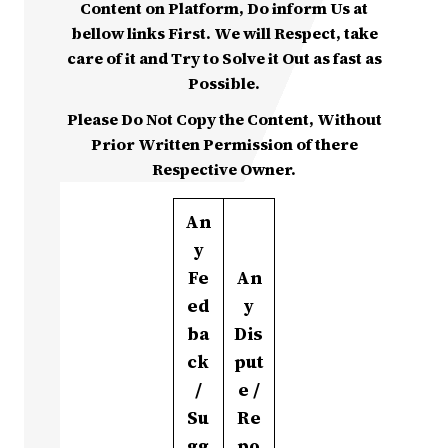
Content on Platform, Do inform Us at
bellow links First. We will Respect, take
care of it and Try to Solve it Out as fast as
Possible.
Please Do Not Copy the Content, Without
Prior Written Permission of there
Respective Owner.
An
y
Fe
An
ed
y
ba
Dis
ck
put
/
e /
Su
Re
gg
po