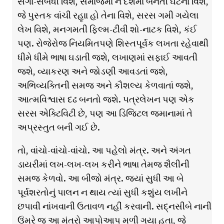
સગા-સંબંધી વિશે, સમાજમાં ને દેશમાં બનતી ઘટના વિશે,
જે પુસ્તક વાંચી રહૃાા હો તેના વિશે, સરસ ગમી ગયેલા
લેખ વિશે, મનગમતી ફ્લ્મિ-ટીવી શો-નાટક વિશે, કંઈ
પણ. રોજેરોજ નિયમિતપણે શિસ્તપૂર્વક લખતા રહેવાથી
ધીમે ધીમે ભાષા ઘડાતી જશે, લખાણમાં સફાઈ આવતી
જશે, વ્યાકરણ અને જોડણી આવડતાં જશે,
અભિવ્યક્તિની સમજ અને કૌશલ્ય કેળવાતાં જશે,
આત્મવિશ્વાસ દઢ બનતો જશે. પત્રલેખન પણ એક
સરસ એક્ટિવિટી છે, પણ આ ડિજિટલ જમાનામાં તે
અપ્રસ્તુત બની ગઈ છે.
તો, વાંચો-વાંચો-વાંચો. આ પહેલો મંત્ર. અને અંગત
ડાયરીમાં લખ-લખ-લખ કરીને ભાષા તેમજ શૈલીની
સમજ કેળવો. આ બીજો મંત્ર. જ્યાં સુધી આ બે
પૂર્વશરતોનું પાલન ન થાય ત્યાં સુધી કશુંય લખીને
છપાવી નાંખવાની ઉતાવળ નહીં કરવાની. સદ્નસીબે નાની
ઉંમરે જ આ મંત્રો આપોઆપ મળી ગયા હતા, જે