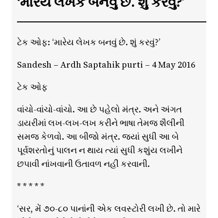
‘મારેય લેખક બનવું છે. શું કરવું?’
ટેક ઓફ: ‘મારેય લેખક બનવું છે. શું કરવું?’
Sandesh – Ardh Saptahik purti – 4 May 2016
ટેક ઓફ
વાંચો-વાંચો-વાંચો. આ છે પહેલો મંત્ર. અને અંગત
ડાયરીમાં લખ-લખ-લખ કરીને ભાષા તેમજ શૈલીની
સમજ કેળવો. આ બીજો મંત્ર. જ્યાં સુધી આ બે
પૂર્વશરતોનું પાલન ન થાય ત્યાં સુધી કશુંય લખીને
છપાવી નાંખવાની ઉતાવળ નહીં કરવાની.
* * * * *
‘સર, મેં ૭૦-૮૦ પાનાંની એક લવસ્ટોરી લખી છે. તો મારે