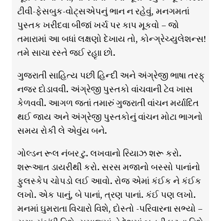
ટીવી-ફેસબુક-વોટ્સએપનું ભાન ન રહેવું, મનગમતાં
પુસ્તક ખરીદવા બીજાં ખર્ચ પર કાપ મૂકવો – જો
તમારામાં આ બધાં લક્ષણો દેખાય તો, કોન્ગ્રેચ્યુલેશન્સ!
તમે સાચા રસ્તે જઈ રહૃાા છો.
ગુજરાતી સાહિત્ય પછી હિન્દી અને અંગ્રેજી ભાષા તરફ્
નજર દોડાવવી. અંગ્રેજી પુસ્તકો વાંચવાની ટેવ ખાસ
કેળવવી. આગળ જતાં તમારું ગુજરાતી વાંચન મર્યાદિત
થઈ જાય અને અંગ્રેજી પુસ્તકોનું વાંચન મોટા ભાગનો
સમય રોકી લે એવુંય બને.
ગોલ્ડન રૂલ નંબર ટુ. લખવાનો રિયાઝ શરૂ કરો.
શરૂઆત ડાયરીથી કરો. સરસ મજાનો બસ્સો પાનાંનો
ફુલસ્કેપ ચોપડો લઈ આવો. રોજ એમાં કંઈક ને કંઈક
લખો. એક પાનું, બે પાનાં, ત્રણ પાનાં. કંઈ પણ લખો.
મનમાં ઘુમરાતા વિચારો વિશે, દોસ્તો -પરિવારના સભ્યો –