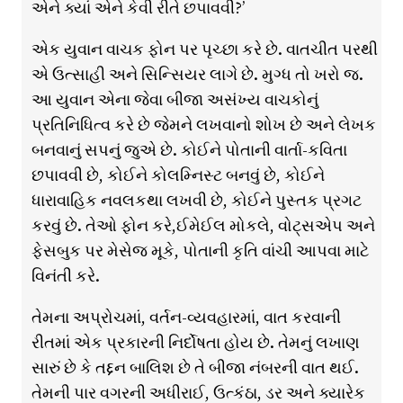
એને ક્યાં એને કેવી રીતે છપાવવી?’
એક યુવાન વાચક ફોન પર પૃચ્છા કરે છે. વાતચીત પરથી
એ ઉત્સાહી અને સિન્સિયર લાગે છે. મુગ્ધ તો ખરો જ.
આ યુવાન એના જેવા બીજા અસંખ્ય વાચકોનું
પ્રતિનિધિત્વ કરે છે જેમને લખવાનો શોખ છે અને લેખક
બનવાનું સપનું જુએ છે. કોઈને પોતાની વાર્તા-કવિતા
છપાવવી છે, કોઈને કોલમ્નિસ્ટ બનવું છે, કોઈને
ધારાવાહિક નવલકથા લખવી છે, કોઈને પુસ્તક પ્રગટ
કરવું છે. તેઓ ફોન કરે,ઈમેઈલ મોકલે, વોટ્સએપ અને
ફેસબુક પર મેસેજ મૂકે, પોતાની કૃતિ વાંચી આપવા માટે
વિનંતી કરે.
તેમના અપ્રોચમાં, વર્તન-વ્યવહારમાં, વાત કરવાની
રીતમાં એક પ્રકારની નિર્દોષતા હોય છે. તેમનું લખાણ
સારું છે કે તદ્દન બાલિશ છે તે બીજા નંબરની વાત થઈ.
તેમની પાર વગરની અધીરાઈ, ઉત્કંઠા, ડર અને ક્યારેક