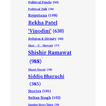
Political Funda
(56)
Political Talk
(38)
Rajputana
(108)
Rekha Patel
'Vinodini'
(630)
Religion & Divinity
(46)
Sher – O – Shayari
(27)
Shishir Ramawat
(988)
Short Novel
(38)
Siddiq Bharuchi
(385)
Stories
(101)
Sultan Singh
(102)
Sunday Story Tales
(26)