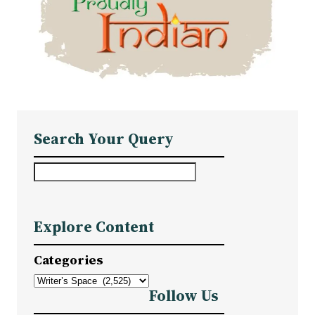
Search Your Query
S
e
a
Explore Content
r
c
Categories
h
Follow Us