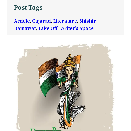
Post Tags
Article
, 
Gujarati
, 
Literature
, 
Shishir
Ramawat
, 
Take Off
, 
Writer’s Space