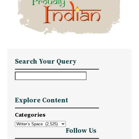
Search Your Query
S
e
a
Explore Content
r
c
Categories
h
Follow Us