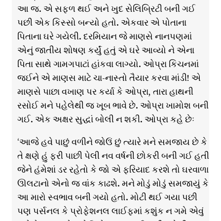
આ જ. એ સફ્ળ થઈ અને ખુદ સેલિબ્રિટી બની ગઈ
પછી એક કિસ્સો બન્યો હતો. એકવાર એ પોતાના
પિતાના ઘરે ગયેલી. દરમિયાન જે માણસે નાનપણમાં
એનું જાતીય શોષણ કર્યું હતું એ ઘરે આવ્યો ને એના
પિતા સાથે ગામગપાટાં હાંકવા લાગ્યો. ઓપ્રા કિચનમાં
જઈને એ માણસ માટે ચા-નાસ્તો તૈયાર કરવા માંડી! એ
માણસે પાછા વખાણ પર કર્યા કે ઓપ્રા, તારા હાથની
રસોઈ મને પહેલેથી જ ખૂબ ભાવે છે. ઓપ્રા ખામોશ બની
ગઈ. એક અક્ષર સુદ્ધાં બોલી ન શકી. ઓપ્રા કહે છેઃ
‘આજે હવે પાછું વળીને જોઉં છું ત્યારે મને સમજાય છે કે
તે ક્ષણે હું ફરી પાછી પેલી નવ વર્ષની છોકરી બની ગઈ હતી
જેને હંમેશાં ડર રહેતો કે જો એ ફરિયાદ કરશે તો ઘરવાળા
ઊલટાનો એનો જ વાંક કાઢશે. મને મોડું મોડું સમજાયું કે
આ મારો સ્વભાવ બની ગયો હતો. મોટી થઈ ગયા પછી
પણ પર્સનલ કે પ્રોફેશનલ લાઈફ્માં કશુંક ન ગમે એવું