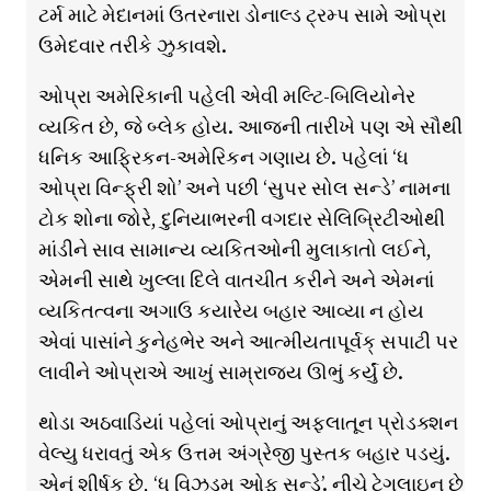
ટર્મ માટે મેદાનમાં ઉતરનારા ડોનાલ્ડ ટ્રમ્પ સામે ઓપ્રા
ઉમેદવાર તરીકે ઝુકાવશે.
ઓપ્રા અમેરિકાની પહેલી એવી મલ્ટિ-બિલિયોનેર
વ્યકિત છે, જે બ્લેક હોય. આજની તારીખે પણ એ સૌથી
ધનિક આફ્રિકન-અમેરિકન ગણાય છે. પહેલાં ‘ધ
ઓપ્રા વિન્ફ્રી શો’ અને પછી ‘સુપર સોલ સન્ડે’ નામના
ટોક શોના જોરે, દુનિયાભરની વગદાર સેલિબ્રિટીઓથી
માંડીને સાવ સામાન્ય વ્યકિતઓની મુલાકાતો લઈને,
એમની સાથે ખુલ્લા દિલે વાતચીત કરીને અને એમનાં
વ્યકિતત્વના અગાઉ કયારેય બહાર આવ્યા ન હોય
એવાં પાસાંને કુનેહભેર અને આત્મીયતાપૂર્વક્ સપાટી પર
લાવીને ઓપ્રાએ આખું સામ્રાજ્ય ઊભું કર્યું છે.
થોડા અઠવાડિયાં પહેલાં ઓપ્રાનું અફ્લાતૂન પ્રોડક્શન
વેલ્યુ ધરાવતું એક ઉત્તમ અંગ્રેજી પુસ્તક બહાર પડયું.
એનું શીર્ષક છે, ‘ધ વિઝડમ ઓફ્ સન્ડે’. નીચે ટેગલાઇન છે