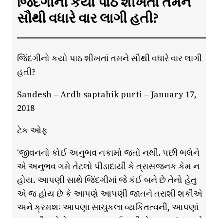
જિંદગીનો કયો પાઠ શીખતાં તમને
સૌથી વધારે વાર લાગી હતી?
જિંદગીનો કયો પાઠ શીખતાં તમને સૌથી વધારે વાર લાગી
હતી?
Sandesh – Ardh saptahik purti – January 17,
2018
ટેક ઓફ
‘જીવનનો કોઈ અનુભવ નકામો જતો નથી. પછી ભલેને
એ અનુભવ ગમે તેટલો પીડાદાયી કે ત્રાસજનક કેમ ન
હોય. આપણી સાથે જિંદગીમાં જે કંઈ બને છે તેનો હેતુ
એ જ હોય છે કે આપણે આપણી જાતને તરાશી શકીએ
અને ક્રમશઃ આપણા સાચુકલા વ્યકિતત્વની, આપણાં