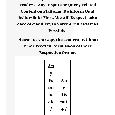
readers. Any Dispute or Query related
Content on Platform, Do inform Us at
bellow links First. We will Respect, take
care of it and Try to Solve it Out as fast as
Possible.
Please Do Not Copy the Content, Without
Prior Written Permission of there
Respective Owner.
An
y
Fe
An
ed
y
ba
Dis
ck
put
/
e /