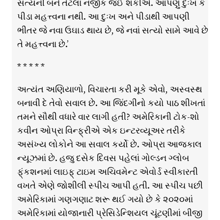
સત્યની બને તેટલા નજીક જઈ શકીએ. આપણું દુઃખ કે
પીડા મહત્ત્વના નથી. આ દુઃખ અને પીડાથી આપણી
ભીતર જે નવા ઉઘાડ થાય છે, જે નવાં સત્યો સામે આવે છે
તે મહત્ત્વના છે.’
* * * * *
અત્યંત અણિયાળો, વિચારતા કરી મૂકે એવો, અસ્વસ્થ
બનાવી દે તેવો સવાલ છે. આ જિંદગીનો કયો પાઠ શીખતાં
તમને સૌથી વધારે વાર લાગી હતી? અમેરિકાની ટોક-શો
કવીન ઓપ્રા વિન્ફ્રીએ એક ઇન્ટરવ્યૂઅર તરીકે
અસંખ્ય લોકોને આ સવાલ કર્યો છે. ઓપ્રા આજકાલ
ન્યૂઝમાં છે. હજુ દસેક દિવસ પહેલાં ગોલ્ડન ગ્લોબ
ફ્ંકશનમાં લાઇફ્ ટાઇમ અચિવમેન્ટ એવોર્ડ સ્વીકારતી
વખતે એણે જોશીલી સ્પીચ આપી હતી. આ સ્પીચ પછી
અમેરિકામાં ગણગણાટ શરૂ થઈ ગયો છે કે ૨૦૨૦માં
અમેરિકામાં યોજાનારી પ્રેસિડેન્શિયલ ચૂંટણીમાં બીજી