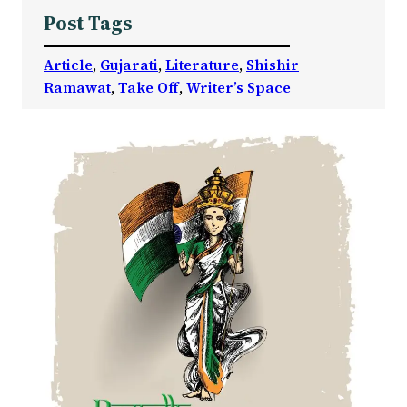
Post Tags
Article
, 
Gujarati
, 
Literature
, 
Shishir
Ramawat
, 
Take Off
, 
Writer’s Space