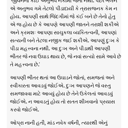
‘જીવનનો કોઈ અનુભવ નકામો જતો નથી. પછી ભલેને
એ અનુભવ ગમે તેટલો પીડાદાયી કે ત્રાસજનક કેમ ન
હોય. આપણી સાથે જિંદગીમાં જે કંઈ બને છે તેનો હેતુ
એ જ હોય છે કે આપણે આપણી જાતને તરાશી શકીએ
અને ક્રમશઃ આપણા સાચુકલા વ્યકિતત્વની, આપણાં
સત્યની બને તેટલા નજીક જઈ શકીએ. આપણું દુઃખ કે
પીડા મહત્ત્વના નથી. આ દુઃખ અને પીડાથી આપણી
ભીતર જે નવા ઉઘાડ થાય છે, જે નવાં સત્યો સામે આવે છે
તે મહત્ત્વના છે.’
આપણી ભીતર થતાં આ ઉઘાડને જોતાં, સમજતાં અને
સ્વીકારતા આવડવું જોઈએ. દુઃખ આપણને જે વસ્તુ
સમજાવવા માટે આવ્યું હોય છે તેને ઉકેલતાં આવડવું
જોઈએ. ન આવડતું હોય તો સતત શીખવાનો પ્રયાસ
કરવો જોઈએ.
ઓપ્રા નાની હતી, માંડ નવેક વર્ષની, ત્યારથી એનું