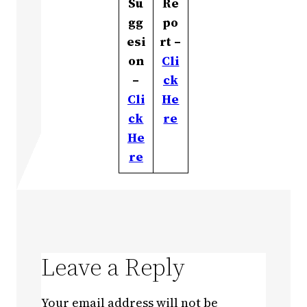
Su
Re
gg
po
esi
rt –
on
Cli
–
ck
Cli
He
ck
re
He
re
Leave a Reply
Your email address will not be