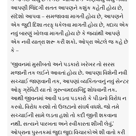
આપણી જિંદગી સતત આપણને કશુંક કહેતી હોય છે,
સંદેશો આપવા – સમજાવવા માગતી હોય છે, આપણને
એક જુદી દિશા તરફ્ ધકેલવા માગતી હોય છે, ક્દાચ એક
નવું બારણું ખોલવા માગતી હોય છે કે જ્યાંથી આપણે
એક નવી યાત્રા શરૂ કરી શકો. ઓપ્રા એટલે જ કહે છે
કે –
‘જીવનમાં મુસીબતો અને પડકારો ખરેખર તો સરસ
મજાની તક લઈને આવતાં હોય છે. આપણા વિશેની નવી
સચ્ચાઈ જાણવાની તક, આપણાં વ્યકિતત્વનું નવું સેન્ટર
ઓફ્ ગ્રેવિટી યા તો ગુરુત્વમધ્યબિંદુ શોધવાની તક.
આથી જીવનમાં આવી પડતા પડકારો કે પીડાનો વિરોધ ન
કરવો. વિરોધ કરશો તો ઉલટાનો સંઘર્ષ વધશે. જો તમે
સચ્ચાઈની સામે લડતા હશો તો કદી જીતી શકવાના
નથી. સત્યને પારખતા અને સ્વીકારતા શીખી લેવું.’
ઓપ્રાના પુસ્તકમાં જુદા જુદા વિચારકોએ શી વાતો કરી