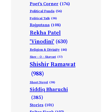
Poet’s Corner
(176)
Political Funda
(56)
Political Talk
(38)
Rajputana
(108)
Rekha Patel
'Vinodini'
(630)
Religion & Divinity
(46)
Sher – O – Shayari
(27)
Shishir Ramawat
(988)
Short Novel
(38)
Siddiq Bharuchi
(385)
Stories
(101)
Sultan Singh
(102)