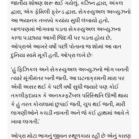
જાતીય શોષણ શરૂ થઈ ગયેલું. કઝિન દ્વારા, અંકલ
દ્વારા, એક ફેમિલી ફ્રેન્ડ દ્વારા. સેકસ્યુઅલ અબ્યુઝનો
આ ભયાનક તબક્કો કયાંય સુધી લંબાયો હતો.
બાળપણમાં ભોગવવા પડતા સેકસ્યુઅલ અબ્યુઝના
કાળા પડછાયા આખી જિંદગી પર પડતા હોય છે.
ઓપ્રાએ આખરે વર્ષો પછી પોતાના જ શોમાં આ વાત
દુનિયા સામે મૂકી હતી. ઓપ્રા લખે છેઃ
‘હું ફિઝિકલ અને સેકસ્યુઅલ અબ્યુઝનો ભોગ બનતી
ત્યારે મૂંગીમંતર બની જતી. આ ઘટનાક્રમની મારા પર
એવી અસર થઈ કે પછી વર્ષો સુધી જ્યારે પણ કોઈ
તકલીફ્દાયક કે અનકર્મ્ફ્ટેબલ પરિસ્થિતિ ઊભી થાય
કે હું તરત કોચલામાં છુપાઈ જતી, ચુપ થઈ જતી, મારી
લાગણીઓને કચડી નાખતી અને જે કંઈ હાથમાં આવે તે
ખાવા લાગતી.’
ઓપ્રા મોટા ભાગનું જીવન સ્થૂળકાય રહી છે એનું કારણ