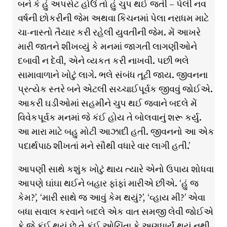
બને કે હું અપસેટ હોઉં તો હું ચુપ થઈ જતી – પેલી નવ
વર્ષની છોકરીની જેમ અથવા કિચનમાં પેલા નરાધમ માટે
ચા-નાસ્તો તૈયાર કરી રહેલી યુવતીની જેમ. મેં આખરે
મારી જાતને શીખવ્યું કે મનમાં જાગતી લાગણીઓને
દબાવી ન દેવી, એને વ્યકત કરી નાખવી. પછી ભલે
સામાવાળાને ખોટું લાગે. ભલે સંબંધ તૂટી જાય. જીવનના
પ્રત્યેક સ્તરે બને એટલી સચ્ચાઈપૂર્વક જીવવું જોઈએ.
આકરી ઘડીઓમાં સહમીને ચુપ થઈ જવાને બદલે મેં
વિવેકપૂર્વક મનમાં જે કંઈ હોય તે બોલવાનું શરૂ કર્યુ.
આ મારા માટે બહુ મોટી આઝાદી હતી. જીવનનો આ એક
પદાર્થપાઠ શીખતાં મને સૌથી વધારે વાર લાગી હતી.’
આપણી સાથે કશુંક ખોટું થાય ત્યારે એનો ઉપાય શોધવા
આપણે ઘાંઘા થઈને બહાર ફાંફાં મારીએ છીએ. ‘હું જ
કેમ?’, ‘મારી સાથે જ આવું કેમ થયું?’, ‘વ્હાય મી?’ એવા
બધા સવાલ કરવાને બદલે એક વાત સમજી લેવી જોઈએ
કે જે કંઈ થયું છે તે કંઈ ઓચિંતા કે અણધાર્યું થયું નથી.