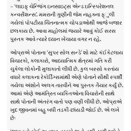
– ‘લાઇફ્ ચેન્જિંગ ઇનસાઇટ્સ એન્ડ ઇન્સ્પિરેશનલ
કન્વર્સેશન્સ’. મમરાની ગુણીની જેમ નાહક્ના ફ્ુલી
ગયેલાં પોપટીયા ચિંતનાત્મક ચોપડાઓથી આજે બજાર
છલકાય છે. આવા માહોલમાં જ્યારે આવું કોઈ સરસ
પુસ્તક આવે ત્યારે ધ્યાન ખેંચાયા વગર ન રહે.
ઓપ્રાએ પોતાના ‘સુપર સોલ સન્ડે’ શો માટે કંઈકેટલાય
વિચારકો, કલાકારો, આધ્યાત્મિક ક્ષેત્રમાં ગતિ કરી
ચુકેલા લોકોની મુલાકાતો લીધી છે. કુલ બસ્સો કરતાંય
વધારે કલાકના રેકોર્ડિંગ્સમાંથી એણે પોતાને સૌથી સ્પર્શી
ગયેલા અંશોને અલગ તારવીને આ પુસ્તક તૈયાર કર્યું છે.
આમાં એણે આમંત્રિત વ્યકિતઓના વિચારોની સાથે
સાથે પોતાની અંતરંગ વાતો પણ વણી લીધી છે. ઓપ્રાએ
ખુદ જીવનમાં બહુ બધી તડકી-છાંયડી જોઈ છે. એ લખે
છેઃ