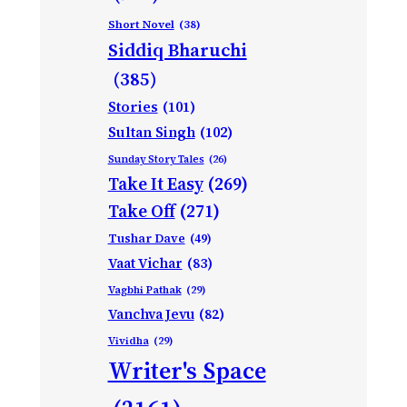
Short Novel
(38)
Siddiq Bharuchi
(385)
Stories
(101)
Sultan Singh
(102)
Sunday Story Tales
(26)
Take It Easy
(269)
Take Off
(271)
Tushar Dave
(49)
Vaat Vichar
(83)
Vagbhi Pathak
(29)
Vanchva Jevu
(82)
Vividha
(29)
Writer's Space