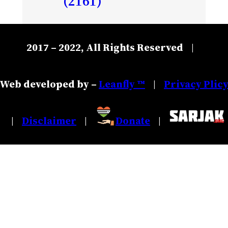
(2161)
2017 – 2022, All Rights Reserved
|
Web developed by –
Leanfly ™
Privacy Plic
|
Disclaimer
Donate
|
|
|