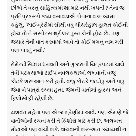
છીએ તે વસ્તુ સાહિત્યમાં શા માટે નથી ખપતી ? તેના જ
પ્રતિપ્રશ્ન રૂપે જય વસાવડાએ પોતાના વક્તવ્યમાં
કહેલું, ‘લાઈબ્રેરીમાં સૌથી વધુ ચીંથરેહાલ હાલત કોઈની
હોય તો તે સસ્પેન્સ થ્રીલર પુસ્તકોની હોય છે. પણ
જ્યારે તેની વાત કરવામાં આવે તો કોઈ મગનું નામ મરી
પણ પાડતું નથી.’
રોમેન્ટીસિઝમ ધરાવતી અને ગુજરાતી ચિત્રપટમાં ચાલે
તેવી પટકથાઓ ટાઈપ નવલકથાઓ લખવાની વજુ
કોટકે શરૂઆત કરી હતી. વજુ કોટકે જ ઘોડુ અને પાડુ
જેવા બે પાત્રો રચ્યા હતા. જેમની વાતોમાં હાસ્ય અને
ફિલોસોફી રહેલી છે.
યશવંત મહેતા પણ એ જ શ્રેણીમાં આવે. પણ એમણે જે
વાર્તાઓની રચના કરી તે કિશોરો માટે કરી છે. અલબત્ત
મોટાઓ પણ વાંચી શકે. વાંચવાની શરૂઆત ક્યાંયથી ન