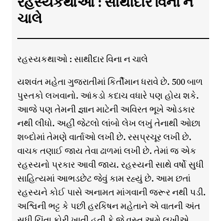
રહસ્યકથાઓ : સાથીદાર વિના ન
ચાલે
રહસ્યકથાઓ : સાથીદાર વિના ન ચાલે
યશવંત મહેતા ગુજરાતીમાં કિર્તીમાન ધરાવે છે. 500 બાળ
પુસ્તકો લખવાનો. આંકડો કદાચ વધારે પણ હોય શકે.
આજે પણ તેમની જ્ઞાન માટેની અવિરત ભૂખે ઓડકાર
નથી લીધો. અહીં જેટલો લાંબો લેખ લખું તેનાથી ઓછા
શબ્દોમાં તેમણે વાર્તાઓ લખી છે. રસપ્રચૂર લખી છે.
વાચક તણાઈ જાય તેવા ઢાળમાં લખી છે. તેમાં જ એક
રહસ્યનો પ્રકાર આવી જાય. રહસ્યની સાથે વર્ષો સુધી
સાહિત્યમાં આભડછેટ જેવું કામ રહ્યું છે. આમ છતાં
રહસ્યને કોઈ પાસે અનામત માંગવાની જરૂર નથી પડી.
અશ્વિની ભટ્ટ કે પછી હરકિષન મહેતાને એ વાતની અંત
સુધી ચિંતા કોરી ખાતી હતી કે જે વસ્તુ અમે લખીએ