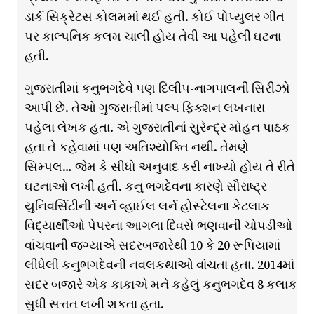
ડાર્ક સિક્રેટસ કોલમમાં થઈ હતી. કોઈ પોપ્યુલર ગીત
પર કાલ્પનિક કલમ ચાલી હોય તેવી આ પહેલી ઘટના
હતી.
ગુજરાતીમાં કનુભગદેવે પણ દિલીપ-નાગપાલની સિરીઝો
આપી છે. તેઓ ગુજરાતીમાં પલ્પ ફિક્શન લખનારા
પહેલા લેખક હતા. એ ગુજરાતીનાં સુરેન્દ્ર મોહન પાઠક
હતા તે કહેવામાં પણ અતિશ્યોક્તિ નથી. તેમણે
સિમ્પલ… જેમ કે સીધો અનુવાદ કરી નાખ્યો હોય તે રીતે
ઘટનાઓ લખી હતી. કનુ ભગદેવના કારણે સૌરાષ્ટ્ર
યુનિવર્સિટીની અર્ન વ્હાઈલ લર્ન હોસ્ટેલના કેટલાક
વિદ્યાર્થીઓ પેપરના આગલા દિવસે ભણવાની ચોપડીઓ
વાંચવાની જગ્યાએ સદરબજારેથી 10 કે 20 રૂપિયામાં
લીધેલી કનુભગદેવની નવલકથાઓ વાંચતા હતા. 2014માં
સદર બજારે એક કાકાએ મને કહેલું કનુભગદેવ 8 કલાક
સુધી સત્તત લખી શકતા હતા.