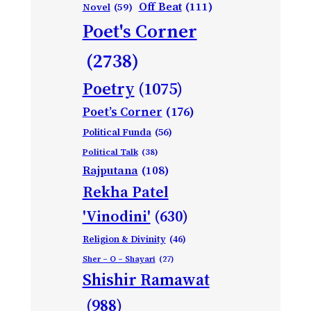
Off Beat
(111)
Novel
(59)
Poet's Corner
(2738)
Poetry
(1075)
Poet’s Corner
(176)
Political Funda
(56)
Political Talk
(38)
Rajputana
(108)
Rekha Patel
'Vinodini'
(630)
Religion & Divinity
(46)
Sher – O – Shayari
(27)
Shishir Ramawat
(988)