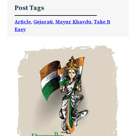
Post Tags
Article
, 
Gujarati
, 
Mayur Khavdu
, 
Take It
Easy