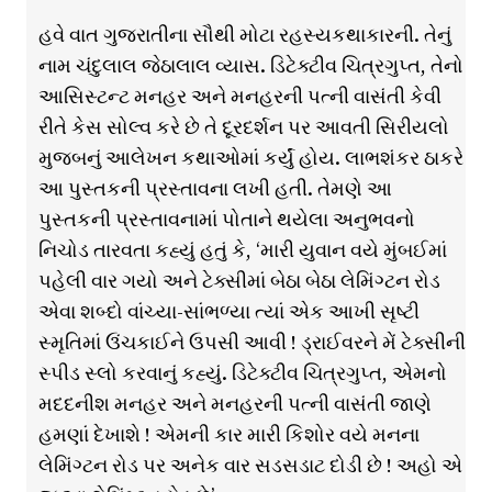
હવે વાત ગુજરાતીના સૌથી મોટા રહસ્યકથાકારની. તેનું
નામ ચંદુલાલ જેઠાલાલ વ્યાસ. ડિટેક્ટીવ ચિત્રગુપ્ત, તેનો
આસિસ્ટન્ટ મનહર અને મનહરની પત્ની વાસંતી કેવી
રીતે કેસ સોલ્વ કરે છે તે દૂરદર્શન પર આવતી સિરીયલો
મુજબનું આલેખન કથાઓમાં કર્યું હોય. લાભશંકર ઠાકરે
આ પુસ્તકની પ્રસ્તાવના લખી હતી. તેમણે આ
પુસ્તકની પ્રસ્તાવનામાં પોતાને થયેલા અનુભવનો
નિચોડ તારવતા કહ્યું હતું કે, ‘મારી યુવાન વયે મુંબઈમાં
પહેલી વાર ગયો અને ટેક્સીમાં બેઠા બેઠા લેમિંગ્ટન રોડ
એવા શબ્દો વાંચ્યા-સાંભળ્યા ત્યાં એક આખી સૃષ્ટી
સ્મૃતિમાં ઉંચકાઈને ઉપસી આવી ! ડ્રાઈવરને મેં ટેક્સીની
સ્પીડ સ્લો કરવાનું કહ્યું. ડિટેક્ટીવ ચિત્રગુપ્ત, એમનો
મદદનીશ મનહર અને મનહરની પત્ની વાસંતી જાણે
હમણાં દેખાશે ! એમની કાર મારી કિશોર વયે મનના
લેમિંગ્ટન રોડ પર અનેક વાર સડસડાટ દોડી છે ! અહો એ