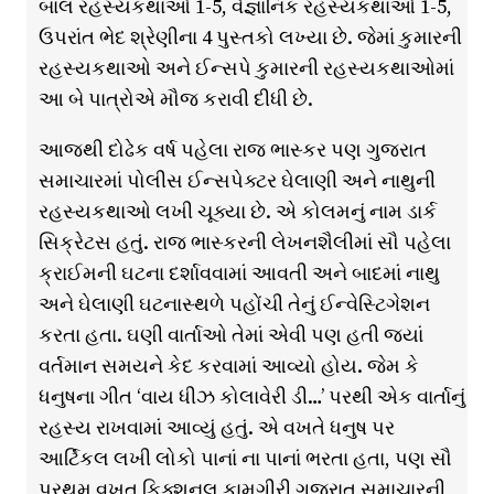
બાલ રહસ્યકથાઓ 1-5, વૈજ્ઞાનિક રહસ્યકથાઓ 1-5,
ઉપરાંત ભેદ શ્રેણીના 4 પુસ્તકો લખ્યા છે. જેમાં કુમારની
રહસ્યકથાઓ અને ઈન્સપે કુમારની રહસ્યકથાઓમાં
આ બે પાત્રોએ મૌજ કરાવી દીધી છે.
આજથી દોઢેક વર્ષ પહેલા રાજ ભાસ્કર પણ ગુજરાત
સમાચારમાં પોલીસ ઈન્સપેક્ટર ઘેલાણી અને નાથુની
રહસ્યકથાઓ લખી ચૂક્યા છે. એ કોલમનું નામ ડાર્ક
સિક્રેટસ હતું. રાજ ભાસ્કરની લેખનશૈલીમાં સૌ પહેલા
ક્રાઈમની ઘટના દર્શાવવામાં આવતી અને બાદમાં નાથુ
અને ઘેલાણી ઘટનાસ્થળે પહોંચી તેનું ઈન્વેસ્ટિગેશન
કરતા હતા. ઘણી વાર્તાઓ તેમાં એવી પણ હતી જ્યાં
વર્તમાન સમયને કેદ કરવામાં આવ્યો હોય. જેમ કે
ધનુષના ગીત ‘વાય ધીઝ કોલાવેરી ડી…’ પરથી એક વાર્તાનું
રહસ્ય રાખવામાં આવ્યું હતું. એ વખતે ધનુષ પર
આર્ટિકલ લખી લોકો પાનાં ના પાનાં ભરતા હતા, પણ સૌ
પ્રથમ વખત ફિક્શનલ કામગીરી ગુજરાત સમાચારની