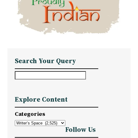
Search Your Query
S
e
a
Explore Content
r
c
Categories
h
Follow Us