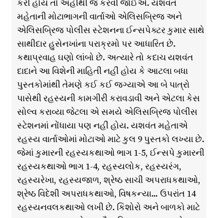
કરી હોય તો અહીંથી જ કરવી જોઈએ. યશવંત
મહેતાની મોટાભાગની વાર્તાઓ એલિસબ્રિજ અને
એલિસબ્રિજ પોલીસ સ્ટેશનના ઈન્સપેક્ટર કુમાર સાથે
સાથીદાર હુસેનખાંના પરાક્રમો પર આધારિત છે.
કથાપ્રવાહ ઘણો લાંબો છે. અત્યારે તો કદાચ યશવંત
દાદાને આ વિશેની માહિતી નહીં હોય કે આટલા બધા
પુસ્તકોમાંથી તેમણે કઈ કઈ જગ્યાએ આ બે પાત્રો
પાસેથી રહસ્યની કામગીરી કરાવડાવી અને એટલા કેસ
સોલ્વ કરાવ્યા જેટલા એ સમયે એલિસબ્રિજ પોલીસ
સ્ટેશનમાં નોંધાયા પણ નહીં હોય. યશવંત મહેતાએ
રહસ્ય વાર્તાઓમાં મોટાઓ માટે કુલ 9 પુસ્તકો લખ્યા છે.
જેમાં કુમારની રહસ્યકથાઓ ભાગ 1-5, ઈન્સપે કુમારની
રહસ્યકથાઓ ભાગ 1-4, રહસ્યલોક, રહસ્યરંગ,
રહસ્યરેખા, રહસ્યજાળ, શ્રેષ્ઠ સાચી અપરાધકથાઓ,
શ્રેષ્ઠ વિદેશી અપરાધકથાઓ, વિષકન્યા… ઉપરાંત 14
રહસ્યનવલકથાઓ લખી છે. કિશોરો અને બાળકો માટે