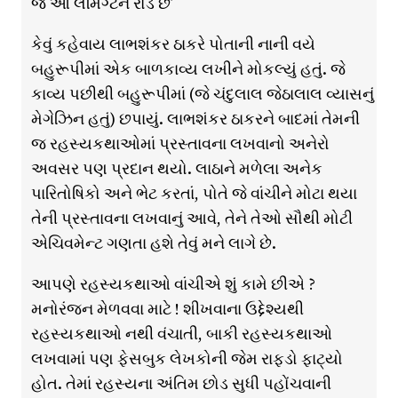
જ આ લેમિંગ્ટન રોડ છે’
કેવું કહેવાય લાભશંકર ઠાકરે પોતાની નાની વયે
બહુરૂપીમાં એક બાળકાવ્ય લખીને મોકલ્યું હતું. જે
કાવ્ય પછીથી બહુરૂપીમાં (જે ચંદુલાલ જેઠાલાલ વ્યાસનું
મેગેઝિન હતું) છપાયું. લાભશંકર ઠાકરને બાદમાં તેમની
જ રહસ્યકથાઓમાં પ્રસ્તાવના લખવાનો અનેરો
અવસર પણ પ્રદાન થયો. લાઠાને મળેલા અનેક
પારિતોષિકો અને ભેટ કરતાં, પોતે જે વાંચીને મોટા થયા
તેની પ્રસ્તાવના લખવાનું આવે, તેને તેઓ સૌથી મોટી
એચિવમેન્ટ ગણતા હશે તેવું મને લાગે છે.
આપણે રહસ્યકથાઓ વાંચીએ શું કામે છીએ ?
મનોરંજન મેળવવા માટે ! શીખવાના ઉદ્દેશ્યથી
રહસ્યકથાઓ નથી વંચાતી, બાકી રહસ્યકથાઓ
લખવામાં પણ ફેસબુક લેખકોની જેમ રાફડો ફાટ્યો
હોત. તેમાં રહસ્યના અંતિમ છોડ સુધી પહોંચવાની