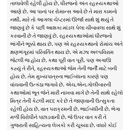
તાલાવેલી રહેલી હોય છે. ધીરજનો અંત રહસ્યકથાઓ
આણે છે. આ પાનાં પર રોમાન્સ આવે છે તે મારા કામનો
નથી. મારે તો આગલા ચેપ્ટરમાં ઊર્જા સાથે શું થયું તે
જાણવું છે કે પછી આશકા માંડલ પેલા ચીબાવલા સાથે શું
કરવાની છે તે જાણવું છે. રહસ્યકથાઓમાં ધીરજનો
ભાંગીને ભૂક્કો થાય છે. પણ એ રહસ્યકથાનો રોમાંચ અંતે
ક્ષણભંગૂરમાં પરિવર્તિત થાય છે. એ મઝા અલ્પવિરામ
જેટલી જ હોય છે. કથા પૂરી વાત પૂરી. પણ અગાઊ
કહ્યું તે રીતે, રહસ્યકથાઓ જેમ તેની જર્ની માટે બની
હોય છે. તેમ મુખ્યપાત્રના ભાઈબંધના કારણે પણ
વાંચવાની ઉત્કંઠા જગાવે છે. એચ.એન.ગોલીબારની
કથાઓમાં ભૂત જેને મારી નાખવા માગે છે તેની સાથે રહેલો
મિત્ર તેની કેટલી મદદ કરે છે તે જાણવાની ઉત્સુકતા
રહેલી હોય છે. વાત પરાક્રમની છે. ભાઈબંધીની છે. ભેગા
મળી વિરોધીને પછાડવાની છે. જે ઉપર વાત કરી તે
ગુજરાતી સાહિત્યના લેખકો કરી ચૂક્યા છે. વધારે કોઈ