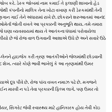
ક જોબ કરે. ડેસ્ક જોબમાં નામ કમાઈ તે ફલાણી શાખાનો હેડ
જેથી કંપનીનો માલિક તેના ખોટા વખાણ કરી ડેસ્કમાંથી તેની
ગુણગાન ગાઈ તેને અંધારામાં રાખે છે. છોકરાને શરુઆતમાં આનંદ
ઓમેર્તા જોતી વખતે આ પ્રકારની અનુભૂતિ થાય. તમે તમારા
ે ઘણા વ્યવસાયમાં થાય તે આતંકના ધંધામાં પરોવાયેલા
ીયો છે જે રોજ વાળ ઉગવાની આશાએ ઉંઘે છે અને સવારે ઉઠે
્લેનને હાઇજેક કરી ત્રણ આતંકીઓને જેલમાંથી છોડવાની
. ત્યારે કોણે ભાવી ભાખેલું કે આ ત્રણમાંથી ઉમર
્યાએ દૂધ પીવે છે. રોજ પાંચ વખત નમાઝ પઢે છે. મગજને
ઈન મારવી ન પડે તેવા પ્રકારની ફિલ્મ લાગે. પણ ઉમર તો
બીયર, સિગરેટ જેવી સ્વાસ્થ્ય માટે હાનિકારક હોય તેવી કોઇ