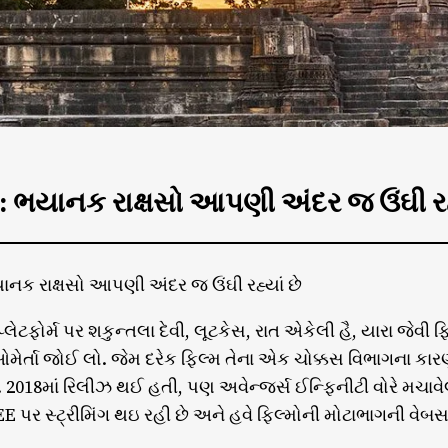
 : ભયાનક રાક્ષસો આપણી અંદર જ ઉંઘી રહ્
યાનક રાક્ષસો આપણી અંદર જ ઉંઘી રહ્યાં છે
ટફોર્મ પર શકુન્તલા દેવી, લૂટકેસ, રાત એકેલી હૈ, યારા જેવી ફિલ
ઓમેર્તા જોઈ લો. જેમ દરેક ફિલ્મ તેના એક ચોક્કસ વિભાગના કા
 2018માં રિલીઝ થઈ હતી, પણ અવેન્જર્સ ઈન્ફિનીટી વોરે મચાવે
 પર સ્ટ્રીમિંગ થઇ રહી છે અને હવે ફિલ્મોની મોટાભાગની વેબસા