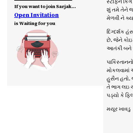
સ્ટીફન કિંગે
If you want to join Sarjak…
શું તમે તેન
Open Invitation
મેળવી ને ક્ય
is Waiting for you
દિગ્દર્શક હ
છે. જેને કો
આતંકી બને 
પાકિસ્તાનનો
મોકલવામાં આ
હુસૈન હતો. જ
તે ભાગ લઇ ચ
પડ્યો કે ફિ
મયૂર ખાવડુ