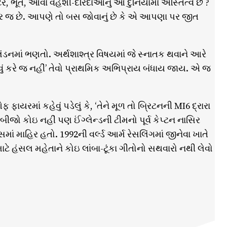
સ્ટર, ભૂત, આવા વહેશી-દરિંદાઓનું આ દુનિયામાં અસ્તિત્વ છે ?
અંદર જ છે. આપણે તો બસ જોવાનું છે કે એ આપણા પર જીત
 લંડનમાં ભણતો. અર્થશાશ્ત્ર વિષયમાં જે સ્નાતક થવાને આરે
વું કરે જ નહીં’ તેવો પ્રાથમિક અભિપ્રાય બંધાય જાય. એ જ
રમાં કહેવું પડેલું કે, ‘તેને મૂળ તો બ્રિટનની MI6 દ્રારા
જો કોઇ નહીં પણ ઈંગ્લેન્ડની ટીમનો પૂર્વ કેપ્ટન નાસિર
્સમાં માહિર હતો. 1992ની વર્લ્ડ આર્મ રેસલિંગમાં જીનેવા ખાતે
ાટે હંસલ મહેતાને કોઇ લાંબા-ટૂંકા ગીતોનો સથવારો નથી લેવો