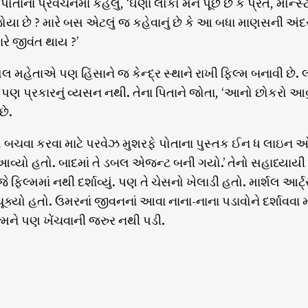
 પોતાના પ્રવચનમાં કહેલું, ‘ઘણા લોકો મને પૂછે છે કે પ્રેત, મોન્
ે જોયા છે ? મારે બસ એટલું જ કહેવાનું છે કે આ બધા માણસની 
ારે જીવંત થાય ?’
ંસલ મહેતાએ પણ હિંસાને જ કેન્દ્ર સ્થાને રાખી ફિલ્મ બનાવી છે.
ઇ પણ પ્રકારનું વ્યસન નથી. તેના પિતાને જોતા, ‘આનો છોકરો આ
છે.
 બચવા કરવા માટે પરવેઝ મુશરફે પોતાના પુસ્તક ઈન ધ લાઇન ઓફ ફાય
વ્યો હતો. બાદમાં તે ડબલ એજન્ટ બની ગયો.’ તેનો સહાધ્યાયી બી
ે ફિલ્મમાં નથી દર્શાવ્યું. પણ તે ચેસનો ખેલાડી હતો. માર્શલ આર્ટ
ૂક્યો હતો. ઉમરનાં જીવનનાં આવા નાના-નાના પડાવોને દર્શાવવા મ
લ્મને પણ ખેંચવાની જરુર નથી પડી.