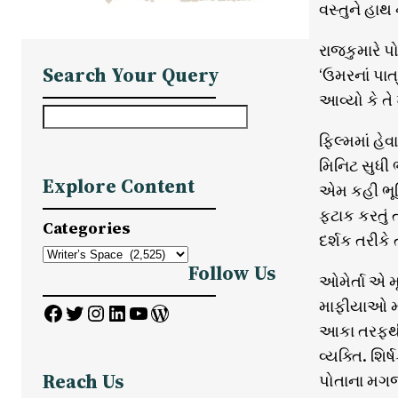
વસ્તુને હાથ
રાજકુમારે 
Search Your Query
‘ઉમરનાં પાત
આવ્યો કે તે ખ
S
e
ફિલ્મમાં હે
a
મિનિટ સુધી 
Explore Content
r
એમ કહી ભૂરિ
c
ફટાક કરતું 
Categories
h
દર્શક તરીકે 
Follow Us
ઓમેર્તા એ મ
માફીયાઓ માટ
Facebook
Twitter
Instagram
LinkedIn
YouTube
WordPress
આકા તરફથી આ
વ્યક્તિ. શિ
Reach Us
પોતાના મગજન