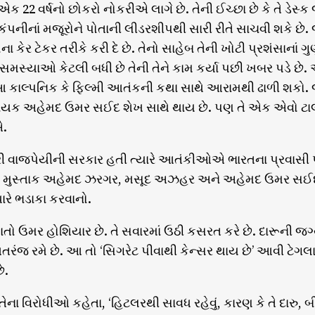
એક 22 વર્ષનો છોકરો નોકરીએ લાગે છે. તેની ઈચ્છા છે કે તે ડેસ્
કંપનીનાં મજૂરોને પોતાની લીડરશીપથી સારી રીતે સાચવી શકે છે. 
ા કેર ટેકર તરીકે કરી દે છે. તેનો સાહેબ તેની ખોટી પ્રશંસાનાં 
મસ્યાઓ કેટલી બધી છે તેની તેને કામ કર્યા પછી ખબર પડે છે. 
આ કાલ્પનિક કે ફિલ્મી આતંકની કથા સાથે આરામથી ઢાળી શકો. જ
 નાયક અહેમદ ઉમર સઈદ શેખ સાથે થાય છે. પણ તે એક એવો ટાલ
એ.
 વાજપેયીની સરકાર હતી ત્યારે આતંકીઓએ ભારતના પ્રવાસી પ
. મુસ્તાક અહેમદ ઝરગર, મસૂદ અઝહર અને અહેમદ ઉમર સઈદ શેખ
ધારે ભડાકા કરવાનો.
ાતો ઉમર હોશિયાર છે. તે સવારમાં ઉઠી કસરત કરે છે. દારૂની જગ
તરંજ રમે છે. આ તો ‘સિગરેટ પીવાથી કેન્સર થાય છે’ આવી ટેગલા
ે.
 તેના વિરોધીઓ કહેતા, ‘હિટલરથી સાવધ રહેવું, કારણ કે તે દારુ, 