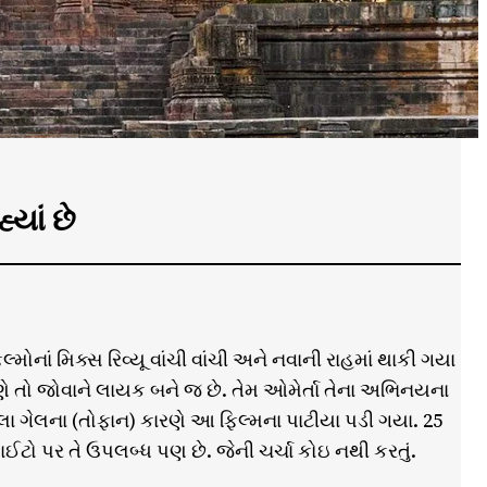
યાં છે
્મોનાં મિક્સ રિવ્યૂ વાંચી વાંચી અને નવાની રાહમાં થાકી ગયા
રણે તો જોવાને લાયક બને જ છે. તેમ ઓમેર્તા તેના અભિનયના
લા ગેલના (તોફાન) કારણે આ ફિલ્મના પાટીયા પડી ગયા. 25
ઈટો પર તે ઉપલબ્ધ પણ છે. જેની ચર્ચા કોઇ નથી કરતું.