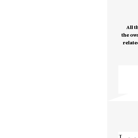
All t
the ow
relate