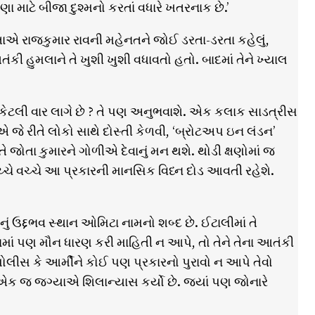
 માટે બીજા દુશ્મનો કરતાં વધારે ખતરનાક છે.’
તાએ રાજકુમાર રાવની મહેનતને જોઈ ડરતા-ડરતા કહેલું,
તંકી હુમલાને તે ખુશી ખુશી વધાવતો હતો. બાદમાં તેને ખ્યાલ
તા કેટલી વાર લાગે છે ? તે પણ અનુભવાશે. એક કલાક સાડત્રીસ
 જે રીતે લોકો સાથે દોસ્તી કેળવી, ‘બ્રોટઅપ ઇન લંડન’
 જોતા કુમારને ગોળીએ દેવાનું મન થશે. થોડી ક્ષણોમાં જ
વચ્ચે વચ્ચે આ પ્રકારની માનસિક વિધ્ન દોડ આવતી રહેશે.
ં ઉદ્દભવ સ્થાન ઓમિટા નામનો શબ્દ છે. ઈટાલીમાં તે
નમાં પણ મૌન ધારણ કરી માહિતી ન આપે, તો તેને તેના આતંકી
ોલીસ કે આર્મીને કોઈ પણ પ્રકારનો પુરાવો ન આપે તેવો
 એક જ જગ્યાએ શિલાન્યાસ કર્યો છે. જ્યાં પણ જોનારે