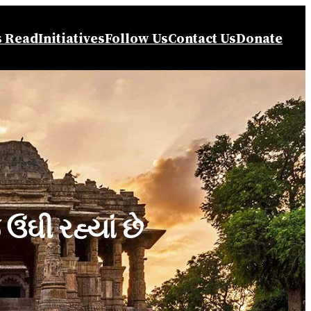
s Read
Initiatives
Follow Us
Contact Us
Donate
ંઘી રહ્યાં છે