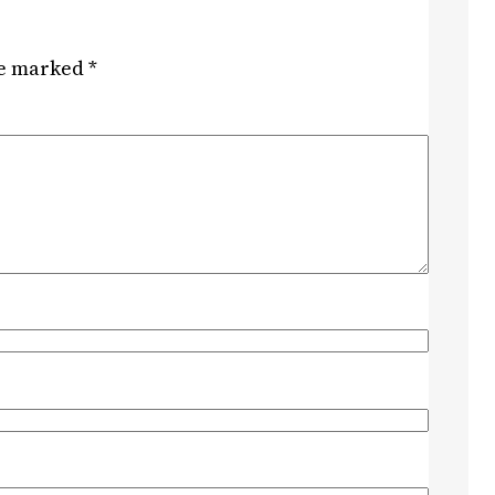
re marked
*