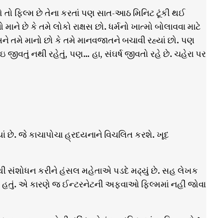
દો તો ફિલ્મ છે તેના કરતાં પણ સાત-આઠ મિનિટ ટૂંકી થઈ
 છે કે તમે લોકો રાક્ષસ છો. ધર્મનો ખાત્મો બોલાવવા માટે
ે તમે માનો છો કે તમે માનવજાતને બચાવી રહ્યાં છો. પણ
 જીવતું નથી રહેતું, પણ… હા, સંઘર્ષ જીવતો રહે છે. ચહેરા પર
યાં છે. જે કાચાપોચા હ્રદયનાને વિચલિત કરશે. ખૂદ
ાંથી સંશોધન કરીને હંસલ મહેતાએ પડદે મઢ્યું છે. સહ લેખક
લતું હતું. એ કારણે જ ઈન્ટરનેટની અફવાઓ ફિલ્મમાં નહીં જોવા