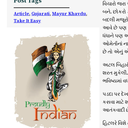
Post Tags
વિચારો જરા 
બને. છોકરો 
Article
, 
Gujarati
, 
Mayur Khavdu
, 
બદલી મજૂરોન
Take It Easy
આવે છે પણ સ
ધંધાને પણ 
ઓમેર્તાનાં
છે તો એનું 
અટલ બિહારી
શરત મુકેલી
ભવિષ્યમાં વ
પડદા પર દેખ
કસવા માટે શ
આતંકવાદી છ
હિટલરે વિશે