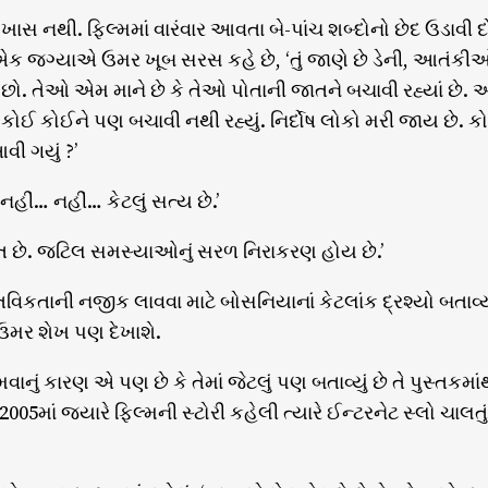
ઇ ખાસ નથી. ફિલ્મમાં વારંવાર આવતા બે-પાંચ શબ્દોનો છેદ ઉડાવી 
જગ્યાએ ઉમર ખૂબ સરસ કહે છે, ‘તું જાણે છે ડેની, આતંકીઓ માને
. તેઓ એમ માને છે કે તેઓ પોતાની જાતને બચાવી રહ્યાં છે. અન
ે કોઈ કોઈને પણ બચાવી નથી રહ્યું. નિર્દોષ લોકો મરી જાય છે. કોઇ
વી ગયું ?’
 ‘નહીં… નહીં… કેટલું સત્ય છે.’
ત છે. જટિલ સમસ્યાઓનું સરળ નિરાકરણ હોય છે.’
્તવિકતાની નજીક લાવવા માટે બોસનિયાનાં કેટલાંક દ્રશ્યો બતાવ્
ર શેખ પણ દેખાશે.
ાનું કારણ એ પણ છે કે તેમાં જેટલું પણ બતાવ્યું છે તે પુસ્તકમ
2005માં જ્યારે ફિલ્મની સ્ટોરી કહેલી ત્યારે ઈન્ટરનેટ સ્લો ચા