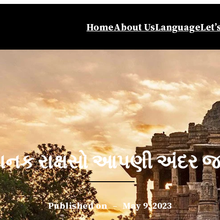
Home
About Us
Language
Let’
ાનક રાક્ષસો આપણી અંદર જ ઉ
Published on
–
May 9, 2023