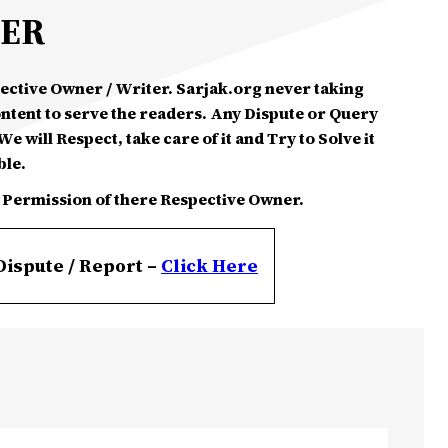
MER
spective Owner / Writer. Sarjak.org never taking
ontent to serve the readers. Any Dispute or Query
e will Respect, take care of it and Try to Solve it
ble.
 Permission of there Respective Owner.
Dispute / Report –
Click
Here