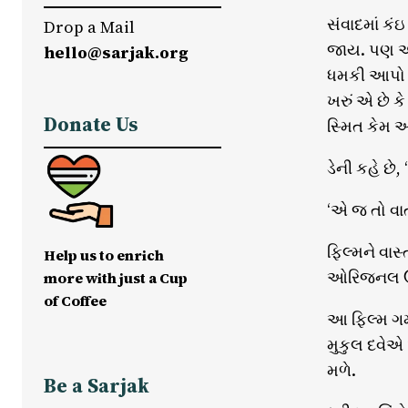
સંવાદમાં કં
Drop a Mail
જાય. પણ એક 
hello@sarjak.org
ધમકી આપો છો
ખરું એ છે ક
Donate Us
સ્મિત કેમ આ
ડેની કહે છે,
‘એ જ તો વા
ફિલ્મને વાસ
Help us to enrich
ઓરિજનલ ઉમ
more with just a Cup
of Coffee
આ ફિલ્મ ગમવ
મુકુલ દવેએ 
મળે.
Be a Sarjak