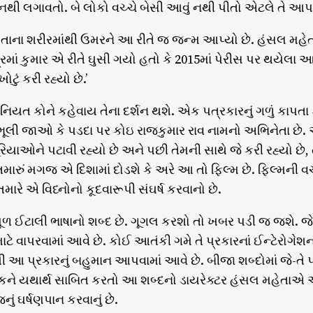
 નથી લગાવતો. બે લોકો વચ્ચે બેસી આવું નથી પીતો એટલે તે આપણા
પોતાના શરીરમાંથી ઉમરને આ રીતે જ જન્મ આપ્યો છે. હંસલ મહે
્રમાં કુમાર એ રીતે ઘુસી ગયો હતો કે 2015માં પેરીસ પર થયેલા આ
ોટું કરી રહ્યો છે.’
વાનિયત કોને કહેવાય તેના દર્શન થશે. એક પત્રકારનું ગળું કાપ
ભૂલી જાઓ કે પડદા પર કોઇ રાજકુમાર રાવ નામનો અભિનેતા છે. એ
યાઓને પટાવી રહ્યો છે અને પછી તેમની સાથે જે કરી રહ્યો છે, તે
તમારું મગજ એ દિશામાં દોડશે કે અરે આ તો ફિલ્મ છે. ફિલ્મની 
તમારે એ વિધ્નોનો કૂદવારૂપી સંઘર્ષ કરવાનો છે.
ૂળ ઈટાલી ભાષાનો શબ્દ છે. ગૂગલ કરશો તો ખબર પડી જ જશે. જેનુ
ે વાપરવામાં આવે છે. કોઈ આતંકી ગમે તે પ્રકારનાં ઈન્ટેરોગેશ
 પ્રકારનું બહુમાન આપવામાં આવે છે. બીજા શબ્દોમાં જે-તે પ
ર્ષકને યથાર્થ સાબિત કરતો આ શબ્દનો ડાયરેક્ટર હંસલ મહેતાએ
ું ઘર્ષણપાન કરવાનું છે.