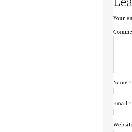
Lea
Your em
Comme
Name
*
Email
*
Websit