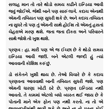
સલાહ માન તો તારે થોડો સમય કાઢીને ઇન્ડિયા આવી
જવું જોઈએ. જેથી બાને પણ સારું લાગે. કદાચ એનાથી
એમની તબિયત પણ સુધરી શકે છે. અને કદાચ તબિયત
ના સુધરે તો પણ તું એમની સાથે હોઈશ તો એમનું હસતાં
ચેહરાએ મરણ થશે. જતા જતા દીકરા અને પરિવારને
સાથે જોશે તો ખુશ થાશે.
પ્રણવ : હા. મારી પણ એ જ ઈચ્છા છે કે થોડો સમય
ઇન્ડિયા આવી જાઉં. બને એટલી જલ્દી હું ત્યાં
આવવાની કોશિશ કરું છું.
ડો સંકેતને ખુશી થાય છે. તેઓ વિચારે છે કે કદાચ
પ્રણવના આવવાથી બાની તબિયત સુધરી જશે. પણ
એમની ધારણા ખોટી ઠરે છે. પ્રણવ ઇન્ડિયા નથી
આવતો. તે કામમાં એટલો બધો વ્યસ્ત થઈ જાય છે કે
પોતાની માને એક ફોન પણ નથી કરતો. ના તો એ
જવાબદારીમાંથી ભાગી શકે છે અને ના તો ઘરના કોઈ