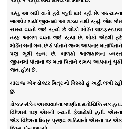
પૌત્ર કે પૌત્રી સાથે સમય વીતાવાનો છે.
પરંતુ આ બધી વાતો હવે જૂની થઈ રહી છે. અત્યારના
ભાગદોડ ભર્યા જીવનમાં આ શક્ય નથી રહ્યું. જેમ જેમ
સમય વધતો જઈ રહ્યો છે લોકો મોર્ડન લાઇફસ્ટાઇલ
તરફ આગળ વધતા જઈ રહ્યા છે. લોકો એટલી હદે
મોર્ડન બની ગયા છે કે પોતાને જન્મ આપનાર માતાપિતાને
પણ ભૂલી રહ્યા છે. બાળકો આજકાલના વ્યસ્ત
જીવનમાં પોતાના જ માતા પિતાને સમય આપવાનું ચુકી
જતા હોય છે.
મારા જ એક ડોક્ટર મિત્ર નો કિસ્સો હું અહી લખી રહી
છું.
ડોક્ટર સંકેત અમદાવાદના જાણીતા મનોચિકિત્સક હતા.
વિદેશમાં પણ એમની ખ્યાતી ફેલાયેલી હતી. એમના
એક વિદેશના મિત્ર પ્રણવ ભાટિયાનો એમના પર એક
દિવસ ફોન આવ્યો.