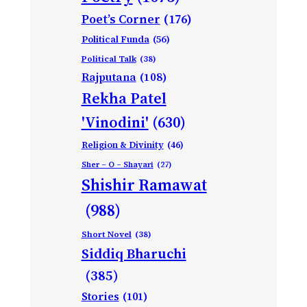
Poet’s Corner
(176)
Political Funda
(56)
Political Talk
(38)
Rajputana
(108)
Rekha Patel
'Vinodini'
(630)
Religion & Divinity
(46)
Sher – O – Shayari
(27)
Shishir Ramawat
(988)
Short Novel
(38)
Siddiq Bharuchi
(385)
Stories
(101)