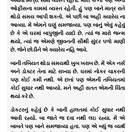
અથવા મિત્રો સાથે વ્યસ્ત રહેતા. મારી પત્ની પણ એની
ઓફીસના કામમાં વ્યસ્ત રહેતી. હું પણ બાને માત્ર રાતે
થોડો સમય આપી શકતો. એ પછી બા અહી ક્યારેય ના
આવ્યા. મેં એમને ઘણું સમજાવ્યા. પણ બાનું એવું કહેવું
છે કે એ ઘરમાં બાપુજીની યાદો છે. ત્યાં જ મારો જન્મ
થયો, ત્યાં જ એમણે જીવનની સૌથી સુંદર પળો માણી
છે. જેને છોડીને એ ક્યારેય નહિ આવે.
બાની તબિયત થોડા સમયથી ખુબ ખરાબ છે. મેં એક નર્સ
અને ડોક્ટર તેના માટે રાખ્યા છે. ઘરમાં નોકર ચાકરની
પણ કોઈ કમી નથી. એ છતાં પણ એમની તબિયતમાં
કોઈ સુધાર નથી આવ્યો. મને અહીં સતત એમની ચિંતા
થયાં કરે છે.
ડોકટરનું કહેવું છે કે બાની હાલતમાં કોઈ સુધાર નથી
આવી રહ્યો. બા જાતે જ દવા નથી લઇ રહ્યા. મેં એ
બાબતે પણ બાને સમજાવ્યા હતા. પણ એ બધું જ વ્યર્થ