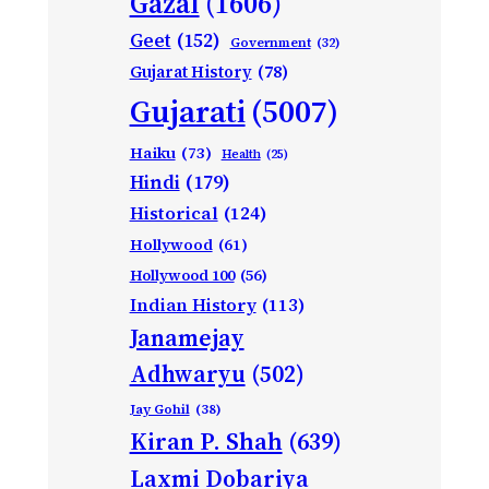
Gazal
(1606)
Geet
(152)
Government
(32)
Gujarat History
(78)
Gujarati
(5007)
Haiku
(73)
Health
(25)
Hindi
(179)
Historical
(124)
Hollywood
(61)
Hollywood 100
(56)
Indian History
(113)
Janamejay
Adhwaryu
(502)
Jay Gohil
(38)
Kiran P. Shah
(639)
Laxmi Dobariya