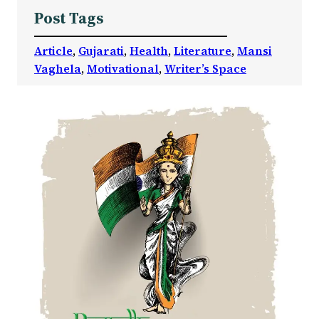
Post Tags
Article
, 
Gujarati
, 
Health
, 
Literature
, 
Mansi
Vaghela
, 
Motivational
, 
Writer’s Space