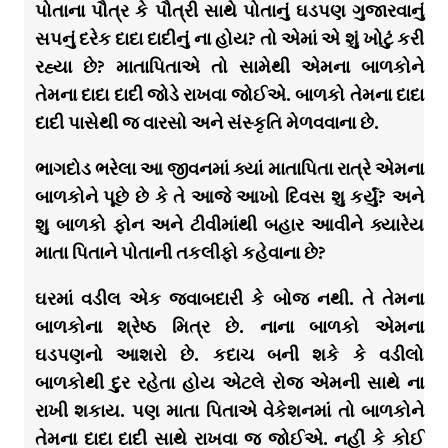
પોતાના પૌત્ર કે પૌત્રી સાથે પોતાનું ઘડપણ ગુજારવાનું
સપનું દરેક દાદા દાદીનું ના હોય? તો એમાં એ શું ખોટું કરી
રહ્યા છે? માતાપિતાએ તો સામેથી એમના બાળકોને
તેમના દાદા દાદી જોડે રાખવા જોઈએ. બાળકો તેમના દાદા
દાદી પાસેથી જ વારસો અને સંસ્કૃતિ મેળવવાના છે.
ભાગદોડ ભરેલા આ જીવનમાં ક્યાં માતાપિતા રાત્રે એમના
બાળકોને પૂછે છે કે તે આજે આખો દિવસ શુ કર્યું? અને
શુ બાળકો ફોન અને ટીવીમાંથી બહાર આવીને ક્યારેય
માતા પિતાને પોતાની તકલીફો કહેવાના છે?
ઘરમાં વડીલ એક જવાબદારી કે બોજ નથી. તે તેમના
બાળકોના શ્રેષ્ઠ મિત્ર છે. નાના બાળકો એમના
ઘડપણનો આશરો છે. કદાચ બની શકે કે વડીલો
બાળકોથી દુર રહેતા હોય એટલે રોજ એમની સાથે ના
રાખી શકાય. પણ માતા પિતાએ વેકેશનમાં તો બાળકોને
તેમના દાદા દાદી સાથે રાખવા જ જોઈએ. નહીં કે કોઈ