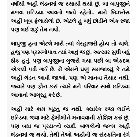
વર્ષોથી અહી લંડનમાં જ સ્થાયી થયો છું. બા બાપુજીને
મળવા ઇન્ડિયા આવતો જતો રહેતો.. મારો બિઝનેસ
અહીં ખૂબ ફેલાયેલો છે. એટલે હું બધું છોડીને એક રજા
પણ લઈ શકું તેમ નથી.
બાપુજી હતા એટલે મારી ત્યાં ગેરહાજરી હોય તો ચાલે.
હજુ પણ પ્રસંગોપાત્ત ત્યાં આવું જ છું. અત્યાર સુધી બધું
ઠીક હતું. પણ બાપુજીના ગુજરી ગયા પછી બા એકદમ
એકલી પડી ગઈ છે. મેં એમને ઘણું સમજાવ્યું કે તમે
અહી લંડન આવી જાઓ. પણ એ માનવા તૈયાર નથી.
જયારે પણ ફોન કરું ત્યારે મને પરિવાર સાથે ઇન્ડિયા
આવાનો આગ્રહ કરે છે.
અહી મારે કામ ખૂટતું જ નથી. ક્યારેક રજા લઈને
ઇન્ડિયા જવા માટે ફેમીલીને મનાવવાની કોશિશ કરું છું.
પણ બધા જ પ્રયત્નો વ્યર્થ. બાળકોનો જન્મ અહીં
લંડનમાં જ થયો. તેથી તેઓ અહીની જ સંસ્કૃતિના રંગે