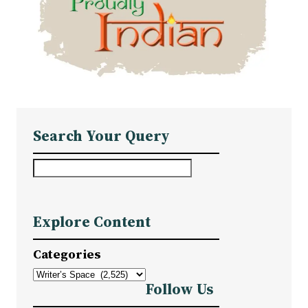
Search Your Query
S
e
a
Explore Content
r
c
Categories
h
Follow Us