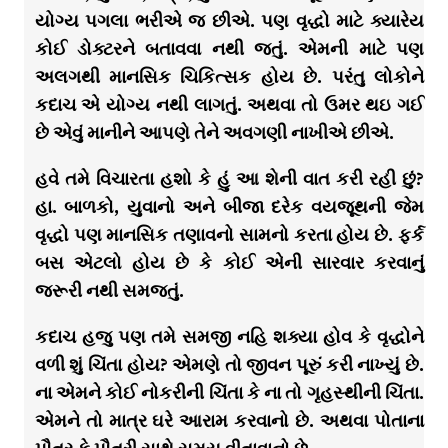
યોગ્ય પગલા ભરીએ જ છીએ. પણ વૃદ્ધો માટે ક્યારેય
કોઈ ડોક્ટરને બતાવવા નથી જતું. એમની માટે પણ
અલગથી માનસિક ચિકિત્સક હોય છે. પરંતુ લોકોને
કદાચ એ યોગ્ય નથી લાગતું. અથવા તો ઉમર થઇ ગઈ
છે એવું માનીને આપણે તેને અવગણી નાખીએ છીએ.
હવે તમે વિચારતા હશો કે હું આ શેની વાત કરી રહી છું?
હા. બાળકો, યુવાનો અને બીજા દરેક વયજૂથની જેમ
વૃદ્ધો પણ માનસિક તણાવનો સામનો કરતા હોય છે. ફર્ક
બસ એટલો હોય છે કે કોઈ એની સારવાર કરવાનું
જરૂરી નથી સમજતું.
કદાચ હજુ પણ તમે સમજી નહિ શક્યા હોવ કે વૃદ્ધોને
વળી શું ચિંતા હોય? એમણે તો જીવન પૂરું કરી નાખ્યું છે.
ના એમને કોઈ નોકરીની ચિંતા કે ના તો ગૃહસ્થીની ચિંતા.
એમને તો માત્ર ઘરે આરામ કરવાનો છે. અથવા પોતાના