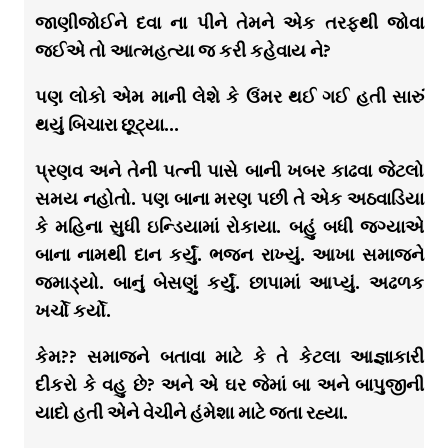
જાણીજોઈને દવા ના પીને તેમને એક તરફથી જોવા
જઈએ તો આત્મહત્યા જ કરી કહેવાય ને?
પણ લોકો એમ માની લેશે કે ઉંમર થઈ ગઈ હતી સારું
થયું બિચારા છૂટ્યા…
પ્રણવ અને તેની પત્ની પાસે બાની ખબર કાઢવા જેટલો
સમય નહોતો. પણ બાના મરણ પછી તે એક અઠવાડિયા
કે મહિના સુધી ઇન્ડિયામાં રોકાયા. બહું બધી જગ્યાએ
બાના નામથી દાન કર્યું. ભજન રાખ્યું. આખા સમાજને
જમાડ્યો. બાનું બેસણું કર્યું. છાપામાં આપ્યું. અઢળક
ખર્ચો કર્યો.
કેમ?? સમાજને બતાવા માટે કે તે કેટલા આજ્ઞાકારી
દીકરો કે વહુ છે? અને એ ઘર જેમાં બા અને બાપુજીની
યાદો હતી એને વેચીને હંમેશા માટે જતા રહ્યા.