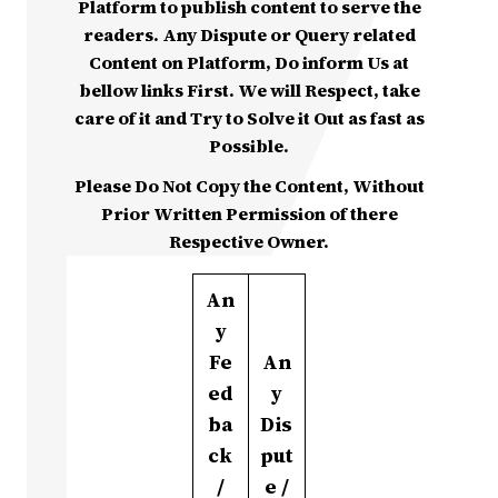
Platform to publish content to serve the
readers. Any Dispute or Query related
Content on Platform, Do inform Us at
bellow links First. We will Respect, take
care of it and Try to Solve it Out as fast as
Possible.
Please Do Not Copy the Content, Without
Prior Written Permission of there
Respective Owner.
An
y
Fe
An
ed
y
ba
Dis
ck
put
/
e /