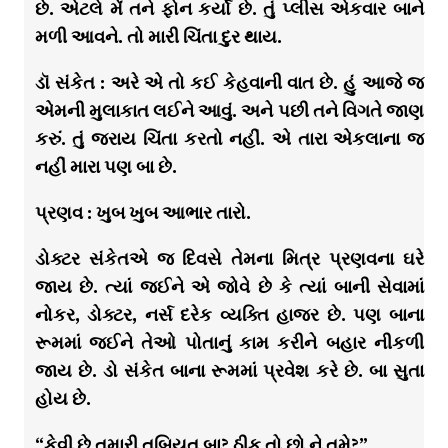
છે. એટલે મેં તને ફોન કર્યો છે. તું પ્લીસ એકવાર બાને
મળી આવને. તો મારી ચિંતા દુર થાય.
ડૉ સંકેત : અરે એ તો કઈ કેહવાની વાત છે. હું આજે જ
એમની મુલાકાત લઈને આવું. અને પછી તને વિગતે જાણ
કરું. તું જરાય ચિંતા કરતો નહીં. એ તારા એકલાના જ
નહીં મારા પણ બા છે.
પ્રણવ : ખુબ ખુબ આભાર તારો.
ડોક્ટર સંકેતએ જ દિવસે તેમના મિત્ર પ્રણવના ઘરે
જાય છે. ત્યાં જઈને એ જોવે છે કે ત્યાં બાની સેવામાં
નોકર, ડોક્ટર, નર્સ દરેક વ્યક્તિ હાજર છે. પણ બાના
રૂમમાં જઈને તેઓ પોતાનું કામ કરીને બહાર નીકળી
જાય છે. ડો સંકેત બાના રૂમમાં પ્રવેશ કરે છે. બા સુતા
હોય છે.
“કેવી છે તમારી તબિયત બા? ઠીક તો છો ને તમે?”