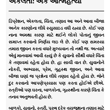
એકલતા: એક આત્મહત્યા
ડિપ્રેશન, એકલતા, ચિંતા, તણાવ આ અને આવા બીજા
અનેક કારણોના લીધે સ્યુસાઇડ વધી રહ્યા છે. કોઈ પણ
નાના અમથા કારણ માટે થઈને લોકો પોતાનું જીવન
સમાપ્ત કરવાનો નિર્ણય લઇ લે છે. કોઈ પણ સમસ્યા
તમારા જીવન કરતા વધારે મુલ્યવાન તો નથી જ. અત્યારે
એવું માનવામાં આવી રહ્યું છે કે યુવાનો સૌથી વધારે ચિંતા
કે તણાવમાં રહેતા હોય છે. હા સાચી વાત છે. યુવાનોને
નોકરી, અભ્યાસ, પ્રેમ, ગૃહસ્થ જીવન, અને આવા
બીજા ઘણાં જ પ્રશ્નોના લીધે તણાવ રહેતો હોય છે. જેને
દુર કરવાનો આપણેપ્રયાસ પણ કરતા હોઈએ છીએ.
સ્ત્રીઓ પણ ઘરના, બાળકોના, ગૃહ્સ્થીના કારણે ચિંતા કે
તનાવ અનુભવતી હોય છે.
બાળકો, યુવાનો, સ્ત્રી, પુરુષ દરેક વયજૂથના તણાવ માટે