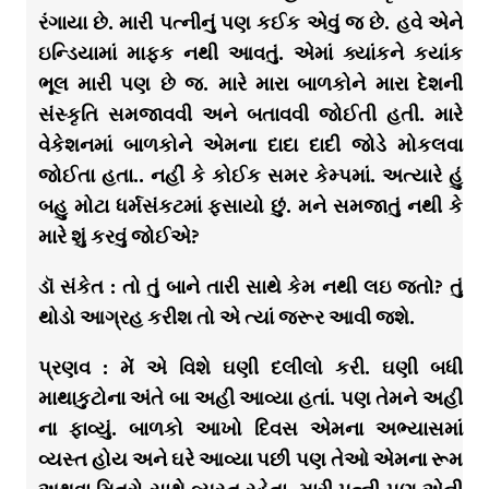
રંગાયા છે. મારી પત્નીનું પણ કઈક એવું જ છે. હવે એને
ઇન્ડિયામાં માફક નથી આવતું. એમાં ક્યાંકને કયાંક
ભૂલ મારી પણ છે જ. મારે મારા બાળકોને મારા દેશની
સંસ્કૃતિ સમજાવવી અને બતાવવી જોઈતી હતી. મારે
વેકેશનમાં બાળકોને એમના દાદા દાદી જોડે મોકલવા
જોઈતા હતા.. નહીં કે કોઈક સમર કેમ્પમાં. અત્યારે હું
બહુ મોટા ધર્મસંકટમાં ફસાયો છું. મને સમજાતું નથી કે
મારે શું કરવું જોઈએ?
ડૉ સંકેત : તો તું બાને તારી સાથે કેમ નથી લઇ જતો? તું
થોડો આગ્રહ કરીશ તો એ ત્યાં જરૂર આવી જશે.
પ્રણવ : મેં એ વિશે ઘણી દલીલો કરી. ઘણી બધી
માથાકુટોના અંતે બા અહી આવ્યા હતાં. પણ તેમને અહી
ના ફાવ્યું. બાળકો આખો દિવસ એમના અભ્યાસમાં
વ્યસ્ત હોય અને ઘરે આવ્યા પછી પણ તેઓ એમના રૂમ