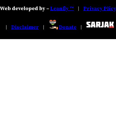
Web developed by –
Leanfly ™
Privacy Plic
|
Disclaimer
Donate
|
|
|