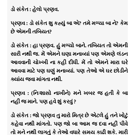
ડો સંકેત : હેલો પ્રણવ.
પ્રણવ : ડો સંકેત શુ કહ્યું બા એ? તમે મળ્યા બા ને? કેમ
છે એમની તબિયત?
ડો સંકેત : હા પ્રણવ. હું મળ્યો બાને. તબિયત તો એમની
સારી નથી જ. મેં એમને ઘણા મનાવ્યાં પણ એમણે લંડન
આવવાની ચોખ્ખી ના કહી દીધી. મેં તો એમને મારા ઘરે
આવવા માટે પણ ઘણું મનાવ્યાં. પણ તેઓ એ ઘર છોડીને
ક્યાંય જવા માંગતા નથી.
પ્રણવ : (નિઃશાસો નાખીને) મને ખબર જ હતી કે બા
નહીં જ માને. પણ હવે શું કરવું ?
ડો સંકેત : જો પ્રણવ તુ મારો મિત્ર છે એટલે હું તને ખોટું
કહેવા નથી માંગતો. પણ જો બા આમ જ દવા નહીં પીવે
તો મને નથી લાગતું કે તેઓ વધારે સમય કાઢી શકે. મારી