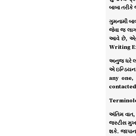
બાબા તરીકે જ
ગુમનામી બા
જેવા જ લાગ
આવે છે, એ
Writing Ex
અનુજ ધરે લ
એ ઇન્ડિયન 
any one,
contacted 
Terminolog
અંતિમ વાત, 
જસ્ટીસ મુખર્
શકે. જાપાન