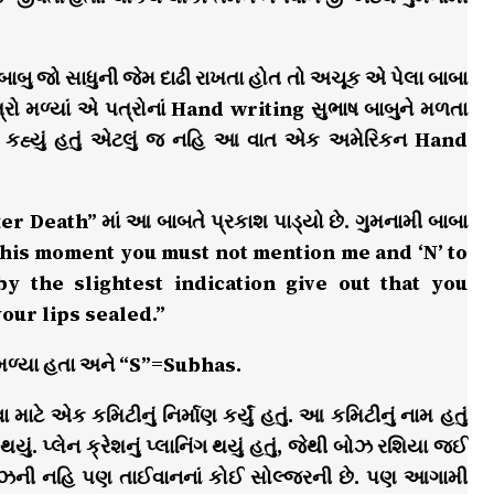
બાબુ જો સાધુની જેમ દાઢી રાખતા હોત તો અચૂક એ પેલા બાબા
રો મળ્યાં એ પત્રોનાં Hand writing સુભાષ બાબુને મળતા
 કહ્યું હતું એટલું જ નહિ આ વાત એક અમેરિકન Hand
Death” માં આ બાબતે પ્રકાશ પાડ્યો છે. ગુમનામી બાબા
rom this moment you must not mention me and ‘N’ to
 the slightest indication give out that you
our lips sealed.”
મળ્યા હતા અને “S”=Subhas.
ે એક કમિટીનું નિર્માણ કર્યું હતું. આ કમિટીનું નામ હતું
 થયું. પ્લેન ક્રેશનું પ્લાનિંગ થયું હતું, જેથી બોઝ રશિયા જઈ
એ બોઝની નહિ પણ તાઈવાનનાં કોઈ સોલ્જરની છે. પણ આગામી