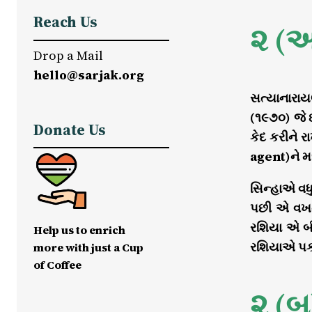
Reach Us
૨ (અ
Drop a Mail
hello@sarjak.org
સત્યાનારાય
(૧૯૭૦) જે ઇ
Donate Us
કેદ કરીને 
agent)ને મળ
સિન્હાએ વધ
પછી એ વખત
રશિયા એ બીજ
Help us to enrich
રશિયાએ પકડ
more with just a Cup
of Coffee
૨ (બ