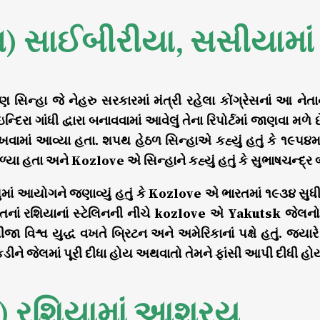
) સાઈબીરીયા, સસીયામાં 
ણ સિન્હા જે નેહરુ સરકારમાં મંત્રી રહેલા કોંગ્રેસનાં આ ન
ન્દિરા ગાંધી દ્વારા બનાવવામાં આવેલું તેના રિપોર્ટમાં જાણવા મળ
રાખવામાં આવ્યા હતા. શપથ હેઠળ સિન્હાએ કહ્યું હતું કે ૧૯૫
્યા હતા અને Kozlove એ સિન્હાને કહ્યું હતું કે સુભાષચન્દ
ુમાં આયોગને જણાવ્યું હતું કે Kozlove એ ભારતમાં ૧૯૩૪ સુધ
નાં રશિયાનાં સ્ટેલિનની નીચે kozlove એ Yakutsk જેલન
ા વિશ્વ યુદ્ધ વખતે બ્રિટન અને અમેરિકાનાં પક્ષે હતું. જયા
ીને જેલમાં પૂરી દીધા હોય અથવાતો તેમને ફાંસી આપી દીધી હો
) રશિયામાં આશ્રય