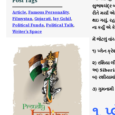
Post Tags
સુભાષચંદ્ર 
Article
, 
Famous Personality
, 
રીતે મર્યા 
Filmystan
, 
Gujarati
, 
Jay Gohil
, 
થઇ ગયું. ર
Political Funda
, 
Political Talk
, 
ના કર્યું એ
Writer’s Space
મેં જેટલું વ
૧) પ્લેન ક્ર
૨) રશિયા લી
અ) Siberia,
બ) રશીયામા
૩) ગુમનામી 
૧. પ