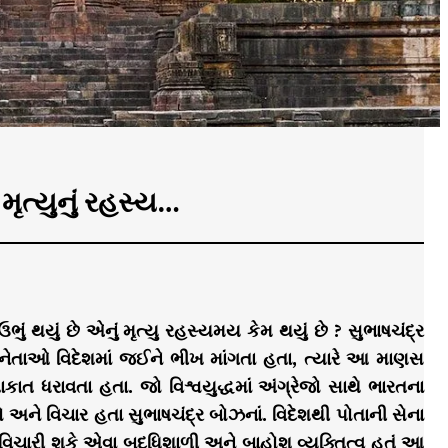
ૃત્યુનું રહસ્ય…
ં થયું છે એનું મૃત્યુ રહસ્યમય કેમ થયું છે ? સુભાષચંદ્ર
ાક નેતાઓ વિદેશમાં જઈને ભીખ માંગતા હતા, ત્યારે આ માણસ
કાત ધરાવતા હતા. જો વિશ્વયુદ્ધમાં અંગ્રેજો સાથે ભારતના
 અને વિચાર હતા સુભાષચંદ્ર બોઝનાં. વિદેશથી પોતાની સેના
ચારી શકે એવા બુદ્ધિશાળી અને બાહોશ વ્યક્તિત્વ હતું આ