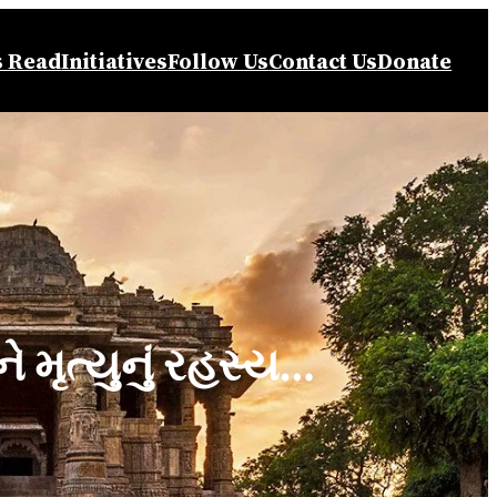
s Read
Initiatives
Follow Us
Contact Us
Donate
 મૃત્યુનું રહસ્ય…