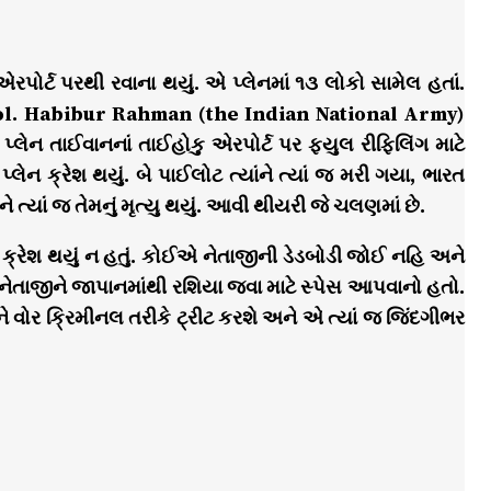
પોર્ટ પરથી રવાના થયું. એ પ્લેનમાં ૧૩ લોકો સામેલ હતાં.
ol. Habibur Rahman (the Indian National Army)
્લેન તાઈવાનનાં તાઈહોકુ એરપોર્ટ પર ફયુલ રીફિલિંગ માટે
ન ક્રેશ થયું. બે પાઈલોટ ત્યાંને ત્યાં જ મરી ગયા, ભારત
ત્યાં જ તેમનું મૃત્યુ થયું. આવી થીયરી જે ચલણમાં છે.
લેન ક્રેશ થયું ન હતું. કોઈએ નેતાજીની ડેડબોડી જોઈ નહિ અને
ણ નેતાજીને જાપાનમાંથી રશિયા જવા માટે સ્પેસ આપવાનો હતો.
 વોર ક્રિમીનલ તરીકે ટ્રીટ કરશે અને એ ત્યાં જ જિંદગીભર