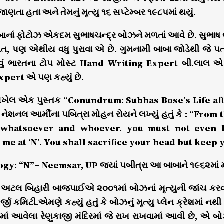
ાણતા હતા અને તેમનું મૃત્યુ ૧૬ સપ્ટેમ્બર ૧૯૮૫માં થયું.
બાનાં ફોટોઝ એકદમ સુભાષચન્દ્ર બોઝને મળતાં આવે છે. સુભાષ 
ત, પણ એથીય વધુ પુરાવા એ છે. ગુમનામી બાબા જોડેથી જે પત્
વું ભારતના ટોપ મોસ્ટ Hand Writing Expert બી.લાલ એ
pert એ પણ કહ્યું છે.
ખેલ એક પુસ્તક “Conundrum: Subhas Bose’s Life after 
નેશનલ આર્મીના પબિત્રા મોહન રોયને લખ્યું હતું કે : “F
 whatsoever and whoever. you must not even by
me at ‘N’. You shall sacrifice your head but keep y
y: “N”= Neemsar, UP જ્યાં પબીત્રા આ બાબાને ૧૯૬૨માં 
અટલ બિહારી બાજપાઈએ ૨૦૦૧માં બોઝનાં મૃત્યુની જાંચ કરવા માટ
જી કમિટી.એમણે કહ્યું હતું કે બોઝનું મૃત્યુ પ્લેન ક્રેશમાં નથી
માં આવેલા રેણુકાજી મંદિરમાં જે રાખ રાખવામાં આવી છે, 