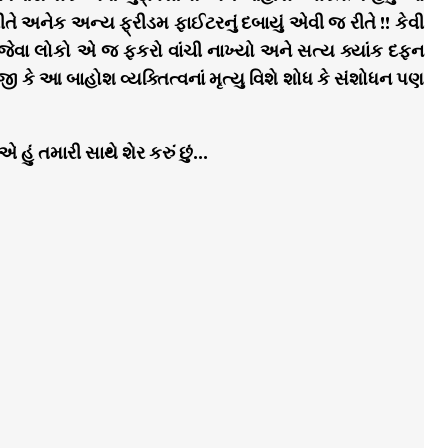
ીતે અનેક અન્ય ફ્રીડમ ફાઈટરનું દબાયું એવી જ રીતે !! કેવી
ા જેવા લોકો એ જ ફકરો વાંચી નાખ્યો અને સત્ય ક્યાંક દફન
ે આ બાહોશ વ્યક્તિત્વનાં મૃત્યુ વિશે શોધ કે સંશોધન પણ
એ હું તમારી સાથે શેર કરું છું…