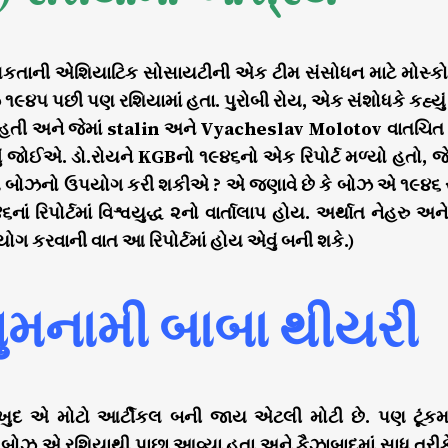
કતાની એશિયાટિક સોસાયટીની એક ટીમ સંસોધન માટે મોસ્કો રશિ
ઝ ૧૯૪૫ પછી પણ રશિયામાં હતા. પુરોબી રોય, એક સંશોધકે કહ્ય
તી અને જેમાં stalin અને Vyacheslav Molotov વાતચિત હતી. 
ં જોઈએ. ડો.રોયને KGBનો ૧૯૪૬નો એક રિપોર્ટ મળ્યો હતો, જેમાં 
ે બોઝનો ઉપયોગ કરી શકીએ ? એ જણાવે છે કે બોઝ એ ૧૯૪૬ 
૬નાં રિપોર્ટમાં વિશ્વયુદ્ધ ૨નો વાર્તાલાપ હોય. અર્થાત નેહરુ અ
ગ કરવાની વાત આ રિપોર્ટમાં હોય એવું બની શકે.)
ગુમનામી બાબા થીયરી
ુદ એ મોટો આર્ટીકલ બની જાય એટલી મોટી છે. પણ ટૂંકમા
ર બોઝ એ રશિયાથી પાછા આવ્યા હતા અને ફૈઝાબાદમાં સાધુ તર