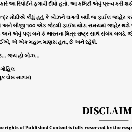
ારે આ રિપોર્ટને ફગાવી દીધો હતો. આ કમિટી એવું પ્રૂવ કરી શ
ેન્દ્ર મોદીએ કીધું હતું કે બોઝને લગતી બધી જ ફાઈલ જાહેર 
અને બીજી ૧૦૦ એક જેટલી ફાઈલ થોડા સમયમાં જાહેર થશે એવું 
ે અને એવું પણ બને કે ભારતના મિત્ર રાષ્ટ્ર સાથે સંબંધ બગ
ઈએ, એ એક મહાન માણસ હતા, છે અને રહેશે.
્દ… જય હો બોઝ…
 ગોહિલ
ુક લેખ સાભાર)
DISCLAI
he rights of Published Content is fully reserved by the re