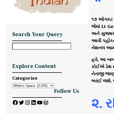
૧૭ ઓગસ્ટ ૧
જેમાં Lt 
અને સુભાષચ
Search Your Query
આવી પહોચ્યુ
S
નેશનલ આર્મી
e
હવે, આ બાબત
a
Explore Content
કોઈએ ડેથ સર
r
નેતાજી જાણ
c
Categories
ભરાઈ જશે. 
h
Follow Us
૨. 
Facebook
Twitter
Instagram
LinkedIn
YouTube
WordPress