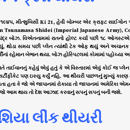
૯૪૫, મીત્શુબિસી Ki 21, હેવી બોમ્બર એર ક્રાફ્ટ સાઈગોન એર
Gen Tsunamasa Shidei (Imperial Japanese Army), C
ંદ્ર બોઝ. વિએતનામમાં રાતનો હોલ્ટ કર્યા પછી ૧૮ ઓગસ્ટએ પ
ં, થોડા સમય પછી પ્લેન ત્યાંથી ટેક ઓફ થયું અને અચાનક પ્લે
નાં રહેમાન બેભાન થયા. બોઝ હોસ્પિટલમાં કોમામાં પહોચ્યા અને 
ે તાઈવાનનું કહેવું એવું હતું કે એ વિસ્તારમાં એવું કોઈ જ પ્
્ટીફીકેટ પણ ઇસ્યુ કર્યું નહિ. આ થીયરી પાછળનું મુખ્યું કાર
તા હતા કે જો એ જાપાનમાં રોકાયા તો જાપાનમાં અમેરિકા એમને
જો આમ થાય તો દેશ આઝાદ કરવાનું સપનું સપનું બની જશે.
રશિયા લીંક થીયરી