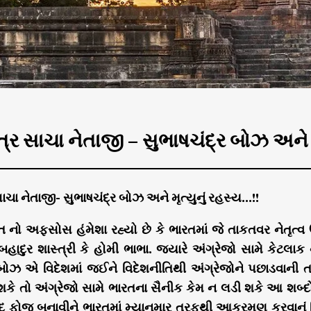
ર સાચા નેતાજી – સુભાષચંદ્ર બોઝ અને મ
ચા નેતાજી- સુભાષચંદ્ર બોઝ અને મૃત્યુનું રહસ્ય…!!
નો અફસોસ હંમેશા રહ્યો છે કે ભારતમાં જે તાકતવર નેતૃત્વ ઉભુ
હાદુર શાસ્ત્રી કે હોમી ભાભા. જ્યારે અંગ્રેજો સામે કેટલ
 બોઝ એ વિદેશમાં જઈને વિદેશનીતિથી અંગ્રેજોને પછાડવાની તા
શકે તો અંગ્રેજો સામે ભારતના સૈનીક કેમ ન લડી શકે આ શબ્દો
 ફોજ બનાવીને ભારતમાં મ્યાનમાર તરફથી આક્રમણ કરવાનું વિ