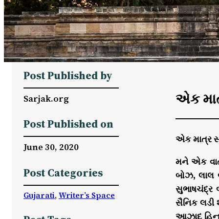
Post Published by
એક માત્
Sarjak.org
Post Published on
એક માત્ર સા
June 30, 2020
મને એક વાત 
Post Categories
બોઝ, લાલ બ
સુભાષચંદ્ર
Gujarati
, 
Writer’s Space
સૈનિક લડી 
આઝાદ હિન્દ