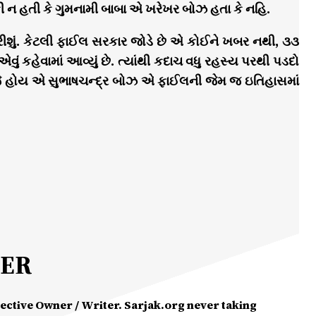
કી ન હતી કે ગુમનામી બાબા એ ખરેખર બોઝ હતા કે નહિ.
કરીશું. કેટલી ફાઈલ સરકાર જોડે છે એ કોઈને ખબર નથી, ૩૩
કહેવામાં આવ્યું છે. ત્યાંથી કદાચ વધુ રહસ્ય પરથી પડદો
ડે. જે હોય એ સુભાષચન્દ્ર બોઝ એ ફાઈલની જેમ જ ઇતિહાસમાં
MER
spective Owner / Writer. Sarjak.org never taking