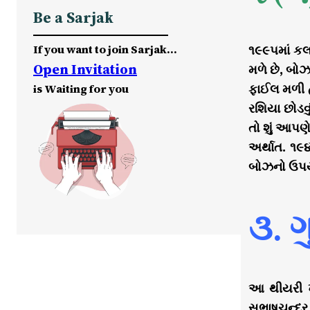
Be a Sarjak
If you want to join Sarjak…
૧૯૯૫માં કલ
Open Invitation
મળે છે, બો
ફાઈલ મળી હ
is Waiting for you
રશિયા છોડવુ
તો શું આપણ
અર્થાત. ૧૯૪
બોઝનો ઉપયો
૩. 
આ થીયરી ખ
સુભાષચન્દ્