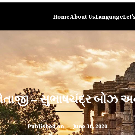
Home
About Us
Language
Let’
તાજી – સુભાષચંદ્ર બોઝ અને
Published on
–
June 30, 2020