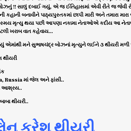
બોઝનું !! સાલું દબાઈ ગયું, એ જ ઈતિહાસમાં એવી રીતે જ જેવી ર
એની કહાની બનાવીને પાઠ્યપુસ્તકમાં છાપી મારી અને તમારા માર
હસ્મય મૃત્યુ થયા પછી આપણા નકામા નેતાઓએ કદીય આ નેતાજી ક
 કેટલી ખરાબ વાત કહેવાય…
ાંચ્યું એમાંથી મને સુભાષચંદ્ર બોઝનાં મૃત્યુને લઈને ૩ થીયરી મળી 
ેશ થીયરી
ંક
 Russia માં જેલ અને ફાંસી..
ં આશ્રય..
બાબા થીયરી..
્લેન ક્રેશ થીયરી