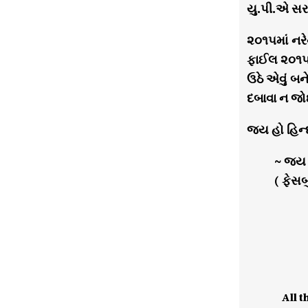
યુ.પી.એ સરક
૨૦૧૫માં નર
ફાઈલ ૨૦૧૫ 
ઉઠે એવું બન
દબાવા ન જો
જય હો હિન
~ જય
( ફેસબ
All t