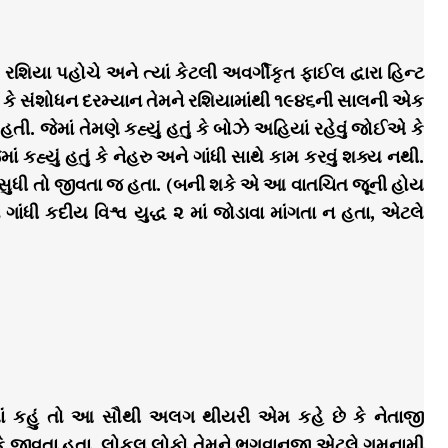
યા પહોચે અને ત્યાં કેટલી અવર્ગીકૃત ફાઈલ દ્વારા હિન્ટ
ું કે સંશોધન દરમ્યાન તેમને રશિયામાંથી ૧૯૪૬ની સાલની એક
જેમાં તેમણે કહ્યું હતું કે બોઝે અહિયાં રહેવું જોઈએ કે
કહ્યું હતું કે નેહરુ અને ગાંધી સાથે કામ કરવું શક્ય નથી.
સુધી તો જીવતા જ હતા. (બની શકે એ આ વાતચિત જૂની હોય
ને ગાંધી કદીય વિશ્વ યુદ્ધ ૨ માં જોડાવા માંગતા ન હતા, એટલે
ં કહું તો આ સૌથી અલગ થીયરી એમ કહે છે કે નેતાજી
ીકે જીવતા હતા. લોકલ લોકો તેમને ભગવાનજી એટલે ગુમનામી