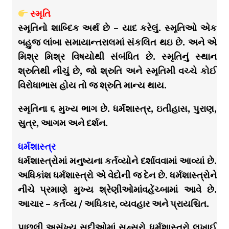
સ્મૃતિ
સ્મૃતિનો શાબ્દિક અર્થ છે – યાદ કરેલું. સ્મૃતિઓ એક
બહુજ લાંબા સમાયાન્તરાલમાં સંકલિત થઇ છે. અને એ
મિશ્ર મિશ્ર વિષયોથી સંબંધિત છે. સ્મૃતિનું સ્થાન
શ્રુતિથી નીચું છે, જો શ્રુતિ અને સ્મૃતિમી વચ્ચે કોઈ
વિરોધાભાસ હોય તો જ શ્રુતિ માન્ય થાય.
સ્મૃતિના ૬ મુખ્ય ભાગ છે. ધર્મશાસ્ત્ર, ઇતીહાસ, પુરાણ,
સુત્ર, આગમ અને દર્શન.
ધર્મશાસ્ત્ર
ધર્મશાસ્ત્રોમાં મનુષ્યના કર્તવ્યોને દર્શાવવામાં આવ્યાં છે.
અધિકાંશ ધર્મશાસ્ત્રો એ વેદોની જ દેન છે. ધર્મશાસ્ત્રોને
નીચે પ્રમાણે મુખ્ય શ્રેણીઓમાંવહેંચ્બામાં આવે છે.
આચાર – કર્તવ્ય / અધિકાર, વ્યવહાર અને પ્રાયશ્ચિત.
પાછલી અસંખ્ય સદીઓમાં સહ્સ્રો ધર્મશાસ્ત્રો લખાઈ