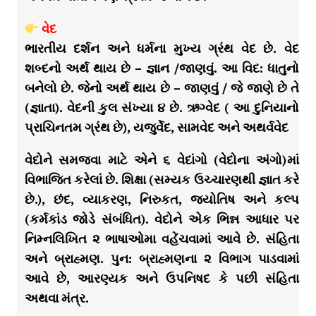
વેદ
ભારતીય દર્શન અને ધર્મના મુખ્ય ગ્રંથ વેદ છે. વેદ
શબ્દનો અર્થ થાય છે – જ્ઞાન /જાણવું. આ વિદ: ધાતુનો
બનેલો છે. જેનો અર્થ થાય છે – જાણવું / જે જાણે છે તે
(જ્ઞાતા). વેદની કુલ સંખ્યા ૪ છે. ઋગ્વેદ ( આ દુનિયાનો
પ્રાચિનતમ ગ્રંથ છે), યજુર્વેદ, સામવેદ અને અથર્વવેદ
વેદોને સમજવા માટે એને ૬ વેદાંગો (વેદોના અંગો)માં
વિભાજિત કરેલાં છે. શિક્ષા (સમ્યક ઉચ્ચારણથી જ્ઞાત કરે
છે.), છંદ, વ્યાકરણ, નિરુકત, જ્યોતિષ અને કલ્પ
(કર્મકાંડ જોડે સંબંધિત). વેદોને એક ભિન્ન આધાર પર
નિમ્નલિખિત ૨ ભાષાઓમા વહેંચવામાં આવે છે. સંહિતા
અને બ્રાહ્મણ. પુન: બ્રાહ્મણના ૨ વિભાગ પાડવામાં
આવે છે, આરણ્યક અને ઉપનિષદ કે પછી સંહિતા
અથવા મંત્ર.