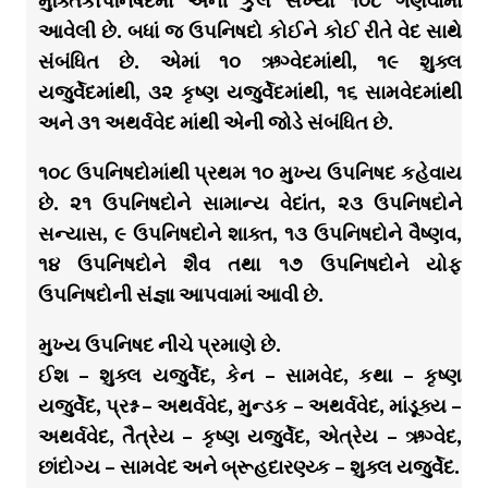
મુક્તિકોપનિષદમાં એની કુલ સંખ્યા ૧૦૮ ગણવામાં
આવેલી છે. બધાં જ ઉપનિષદો કોઈને કોઈ રીતે વેદ સાથે
સંબંધિત છે. એમાં ૧૦ ઋગ્વેદમાંથી, ૧૯ શુક્લ
યજુર્વેદમાંથી, ૩૨ કૃષ્ણ યજુર્વેદમાંથી, ૧૬ સામવેદમાંથી
અને ૩૧ અથર્વવેદ માંથી એની જોડે સંબંધિત છે.
૧૦૮ ઉપનિષદોમાંથી પ્રથમ ૧૦ મુખ્ય ઉપનિષદ કહેવાય
છે. ૨૧ ઉપનિષદોને સામાન્ય વેદાંત, ૨૩ ઉપનિષદોને
સન્યાસ, ૯ ઉપનિષદોને શાક્ત, ૧૩ ઉપનિષદોને વૈષ્ણવ,
૧૪ ઉપનિષદોને શૈવ તથા ૧૭ ઉપનિષદોને યોફ
ઉપનિષદોની સંજ્ઞા આપવામાં આવી છે.
મુખ્ય ઉપનિષદ નીચે પ્રમાણે છે.
ઈશ – શુક્લ યજુર્વેદ, કેન – સામવેદ, કથા – કૃષ્ણ
યજુર્વેદ, પ્રશ્ન – અથર્વવેદ, મુન્ડક – અથર્વવેદ, માંડૂક્ય –
અથર્વવેદ, તૈત્રેય – કૃષ્ણ યજુર્વેદ, એત્રેય – ઋગ્વેદ,
છાંદોગ્ય – સામવેદ અને બ્રૂહદારણ્ય્ક – શુક્લ યજુર્વેદ.