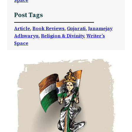
Post Tags
Article
, 
Book Reviews
, 
Gujarati
, 
Janamejay
Adhwaryu
, 
Religion & Divinity
, 
Writer’s
Space