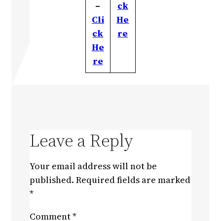
–
ck
Cli
He
ck
re
He
re
Leave a Reply
Your email address will not be
published.
Required fields are marked
*
Comment
*