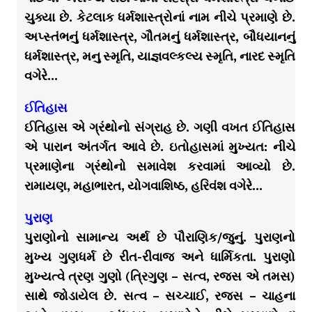
ચુક્યા છે. કેટલાક ધર્મશાસ્ત્રોનાં નામ નીચે પ્રમાણે છે.
અપ્સ્તંભનું ધર્મશાસ્ત્ર, ગૌતમનું ધર્મશાસ્ત્ર, બૌધયાનનું
ધર્મશાસ્ત્ર, મનુ સ્મૃતિ, યાજ્ઞવલ્કલ્ય સ્મૃતિ, નારદ સ્મૃતિ
વગેરે…
ઈતિહાસ
ઈતિહાસ એ ગ્રંથોનો સંગ્રાહ છે. ગણી વખત ઈતિહાસ
એ પારાન અંતર્ગત આવે છે. ઇતોહાસમાં મુખ્યત: નીચે
પ્રમાણેના ગ્રંથોનો સમાવેશ કરવામાં આવ્યો છે.
રામાયણ, મહાભારત, યોગવાશિષ્ઠ, હરિવંશ વગેરે…
પુરાણ
પુરાણોનો સામાન્ય અર્થ છે પૌરાણિક/જુનું. પુરાણનો
મુખ્ય ગુણધર્મ છે રીત-રીવાજ અને ધાર્મિકતા. પુરાણો
મુખ્યત્વે ત્રણ ગુણો (ત્રિગુણ – સત્વ, રજસ એ તમસ)
સાથે જોડાયેલ છે. સત્વ – સચ્ચાઈ, રજસ – ચાહના