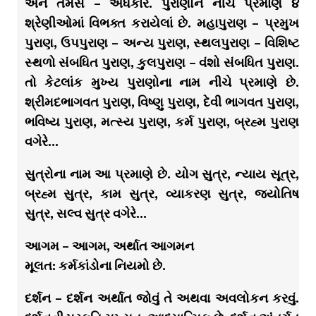
અને તમસ – અંધકાર. પુરાણોને નીચે પ્રમાણે ૪
શ્રેણીઓમાં વિભક્ત કરાયેલાં છે. મહાપુરાણ – પ્રમુખ
પુરાણ, ઉપપુરાણ – અન્ય પુરાણ, સ્થલપુરાણ – વિશિષ્ટ
સ્થળો સંબધિત પુરાણ, કુલપુરાણ – વંશો સંબધિત પુરાણ.
તો કેટલાંક મુખ્ય પુરાણોના નામ નીચે પ્રમાણે છે.
શ્રીમદભાગવત પુરાણ, વિષ્ણુ પુરાણ, દેવી ભાગવત પુરાણ,
ભવિષ્ય પુરાણ, મત્સ્ય પુરાણ, કર્મ પુરાણ, બ્રહ્મ પુરાણ
વગેરે…
સુત્રોના નામ આ પ્રમાણે છે. યોગ સુત્ર, ન્યાય સૂત્ર,
બ્રહ્મ સુત્ર, કામ સુત્ર, વ્યાકરણ સુત્ર, જ્યોતિષ
સુત્ર, સલ્વ સુત્ર વગેરે…
આગમ – આગમ, અર્થાત આગમન
મૂલત: કર્મકાંડોના નિયમો છે.
દર્શન – દર્શન અર્થાત જોવું તે અથવા અવલોકન કરવું.