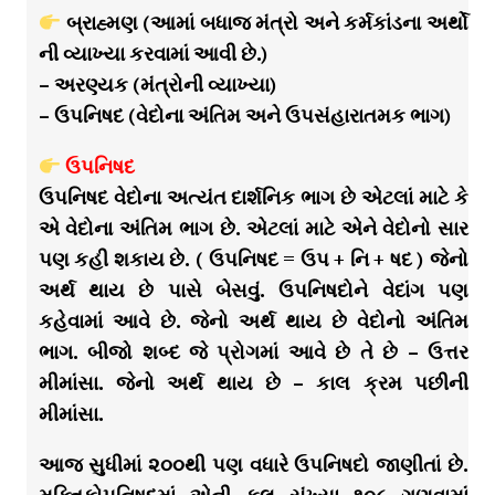
બ્રાહ્મણ (આમાં બધાજ મંત્રો અને કર્મકાંડના અર્થો
ની વ્યાખ્યા કરવામાં આવી છે.)
– અરણ્યક (મંત્રોની વ્યાખ્યા)
– ઉપનિષદ (વેદોના અંતિમ અને ઉપસંહારાતમક ભાગ)
ઉપનિષદ
ઉપનિષદ વેદોના અત્યંત દાર્શનિક ભાગ છે એટલાં માટે કે
એ વેદોના અંતિમ ભાગ છે. એટલાં માટે એને વેદોનો સાર
પણ કહી શકાય છે. ( ઉપનિષદ = ઉપ + નિ + ષદ ) જેનો
અર્થ થાય છે પાસે બેસવું. ઉપનિષદોને વેદાંગ પણ
કહેવામાં આવે છે. જેનો અર્થ થાય છે વેદોનો અંતિમ
ભાગ. બીજો શબ્દ જે પ્રોગમાં આવે છે તે છે – ઉત્તર
મીમાંસા. જેનો અર્થ થાય છે – કાલ ક્રમ પછીની
મીમાંસા.
આજ સુધીમાં ૨૦૦થી પણ વધારે ઉપનિષદો જાણીતાં છે.