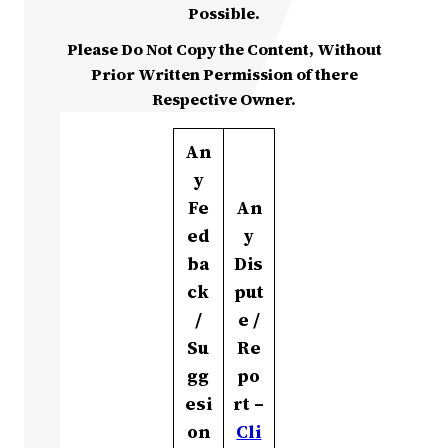
Possible.
Please Do Not Copy the Content, Without
Prior Written Permission of there
Respective Owner.
An
y
Fe
An
ed
y
ba
Dis
ck
put
/
e /
Su
Re
gg
po
esi
rt –
on
Cli