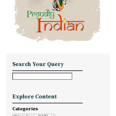
Search Your Query
S
e
a
Explore Content
r
c
Categories
h