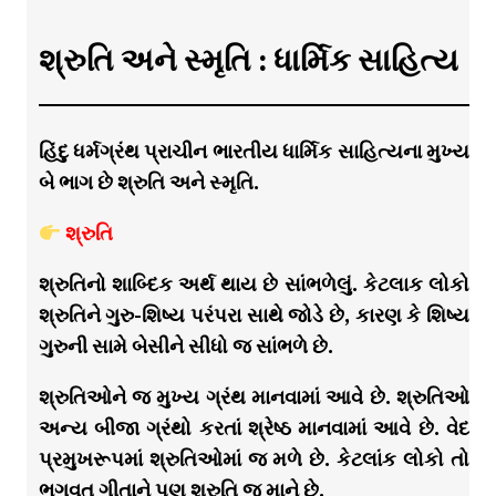
શ્રુતિ અને સ્મૃતિ : ધાર્મિક સાહિત્ય
હિંદુ ધર્મગ્રંથ પ્રાચીન ભારતીય ધાર્મિક સાહિત્યના મુખ્ય
બે ભાગ છે શ્રુતિ અને સ્મૃતિ.
શ્રુતિ
શ્રુતિનો શાબ્દિક અર્થ થાય છે સાંભળેલું. કેટલાક લોકો
શ્રુતિને ગુરુ-શિષ્ય પરંપરા સાથે જોડે છે, કારણ કે શિષ્ય
ગુરુની સામે બેસીને સીધો જ સાંભળે છે.
શ્રુતિઓને જ મુખ્ય ગ્રંથ માનવામાં આવે છે. શ્રુતિઓ
અન્ય બીજા ગ્રંથો કરતાં શ્રેષ્ઠ માનવામાં આવે છે. વેદ
પ્રમુખરૂપમાં શ્રુતિઓમાં જ મળે છે. કેટલાંક લોકો તો
ભગવત ગીતાને પણ શ્રુતિ જ માને છે.