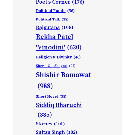
Poet’s Corner
(176)
Political Funda
(56)
Political Talk
(38)
Rajputana
(108)
Rekha Patel
'Vinodini'
(630)
Religion & Divinity
(46)
Sher – O – Shayari
(27)
Shishir Ramawat
(988)
Short Novel
(38)
Siddiq Bharuchi
(385)
Stories
(101)
Sultan Singh
(102)