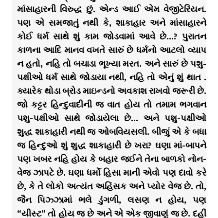
માંસાહારની વિરુદ્ધ છું. એન્ડ આઈ એમ વેજીટેરિયન.
પણ એ સમજાતું નથી કે, શાકાહાર અને માંસાહારને
કોઈ ધર્મ સાથે શું કામ જોડવામાં આવે છે…? પુરાતન
કાળના આદિ માનવ વખતે સારું છે ધર્મનો આટલો વ્યાપ
ન હતો, નહિ તો બચાડા ભૂખ્યા મરત. અને સારું છે પશુ-
પક્ષીઓ ધર્મ સાથે જોડાયા નથી, નહિ તો એનું શું થાત .
ક્યારેક થોડા બ્રોડ માઇન્ડનો અવકાશ રાખવો જરૂરી છે.
જો કટ્ટર હિન્દુવાદીની જ વાત હોય તો તમામ ભગવાન
પશુ-પક્ષીઓ સાથે જોડાયેલા છે… અને પશુ-પક્ષીઓ
શુદ્ધ શાકાહારી નથી જ ઓબવિયસલી. બીજું એ કે બધા
જ હિન્દુઓ શું શુદ્ધ શાકાહારી છે ખરા? ઘણા માં-બાપને
પણ ખબર નહિ હોય કે બહાર જઈને તેના બાળકો નોન-
વેજ ઝાપટે છે. ઘણા ધર્મો હિસા માની એવો પણ દાવો કરે
છે, કે તે લોકો અત્યંત અહિંસક અને પ્યોર વેજ છે. તો,
જૈન પિઝ્ઝામાં ભલે ડુંગળી, લસણ ન હોય, પણ
“યીસ્ટ” તો હોય જ છે અને એ એક જીવાણું જ છે. દહીં