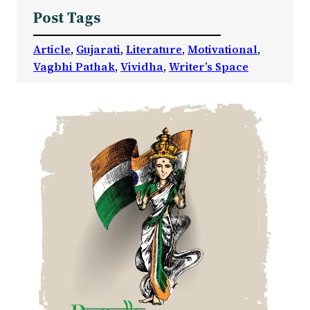
Post Tags
Article
, 
Gujarati
, 
Literature
, 
Motivational
, 
Vagbhi Pathak
, 
Vividha
, 
Writer’s Space