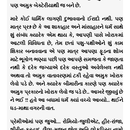
પણ અમુક બેક્ટેરીયાથી જ બને છે.
મારે કોઈ ધાર્મિક લાગણી દુભાવવાનો ઈરાદો નથી. પણ
માત્ર પ્રશ્ન છે કે આ શાકાહાર અને માંસાહારને ધર્મ સાથે
શું સંબંધ ક્યારેક એમ થાય કે, આપણી પાસે ખોરાકમાં
આટલી વિવિધતા છે, તેમ છતાં પશુ-પક્ષીઓને શું કામ
શિકાર બનાવવાના એ પણ માત્ર આપણા ફૂડના શોખ
માટે ભૂગોળ ભણ્યા પછી પણ આપણે સમજતા કે જાણતા
નથી કે દરેક જગ્યાએ દરેક વસ્તુઓ અવેલેબલ નથી
અથવા તો અમુક વાતાવરણમાં ટકી રહેવા અમુક ખોરાક
લેવો પડે છે. અને ક્યારેક બીમારીના કારણે પણ ક્યારેક
અમુક પ્રકારનો ખોરાક લેવો જ પડે છે.. આખરે જીવવું છે
ને ભઈ !! હવે આ બધામાં ધર્મ ક્યાં વચ્ચે આવ્યો.. થઈને
ધડ-માથા વગરની વાત.
પ્રેમીઓમાં પણ જુઓ… રોમિયો-જુલીએટ, હીર-રાંજા,
શીરીન-ફરહાદ, લૈલા-મજનુ જેવા અતિ લોકપ્રિય નામો