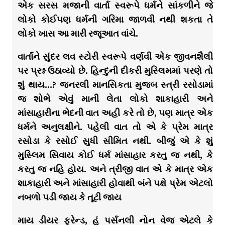
એક સરસ મજાની વાર્તા સ્વરૂપે ધર્મને સાંકળીને જે
લોકો કોઈપણ ધર્મની ગરિમા જાળવી નથી શકતા તે
લોકો ખાસ આ મારી રજૂઆત વાંચે.
વાર્તાને સુંદર લવ સ્ટોરી સ્વરૂપે વર્ણવી એક જીવનશૈલી
પર પ્રશ્ન ઉઠાવ્યો છે. હિન્દુની દીકરી મુસ્લિમમાં પરણે તો
શું થાય…? જનરલી માનસિકતા મુજબ સ્ત્રી રસોડામાં
જ શોભે એવું માની લેતા લોકો શાકાહારી અને
માંસાહારીના ભેદની વાત અહી કરે તો છે, પણ માત્ર એક
ધર્મને અનુલક્ષીને. પહેલી વાત તો એ કે પ્રેમ માત્ર
રસોડા કે રસોઈ સુધી સીમિત નથી. બીજું એ કે શું
મુસ્લિમ સિવાય કોઈ ધર્મ માંસાહાર કરતુ જ નથી, કે
કરતુ જ નહિ હોય. અને ત્રીજી વાત એ કે માત્ર એક
શાકાહારી અને માંસાહારી હોવાથી બંને પક્ષે પ્રેમ એટલો
નબળો પડી જાય કે તૂટી જાય
માય ડીયર ફ્રેન્ડ, હું પર્સનલી નોન વેજ એટલે કે