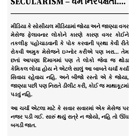
SECULARISM – ધર્મ નિરપેક્ષતા….
મીડિયા કે સોસીયલ મીડિયામાં જોયા અને જાણ્યા વગર
મેસેજ ફેલાવનાર લોકોને કારણે કારણ વગર કોઈને
તકલીફ પહોચાડવાની કે પોક કરવાની પ્રથા કેવી રીતે
રોકવી અમુક મેસેજને ઇગ્નોર કરીએ પણ ખરા… તેમ
છતાં આપણા દિમાગમાં પણ તે લોકો જેવા જ થોડા
કેમિકલ લોચા હોય ને એટલે સાલું આ બાબતે ચર્ચા કર્યા
સિવાય રહેવાય નહિ. અને બીજો રસ્તો એ કે જોયા,
જાણ્યા પછી પણ નિરાતે ડીલીટ કરી, કોઈ જ માથાકૂટમાં
પડવું નહિ.
આ ચર્ચા એટલા માટે કે સવાર સવારમાં એક મેસેજ પર
નજર પડી ગઈ. સારું થયું રાત્રે ન જોયો, નહિ તો ઊંઘ
બગડી જાત.