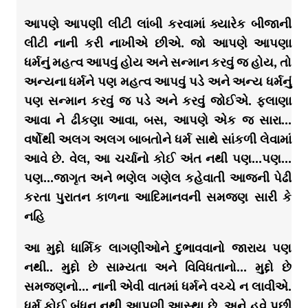
આપણે આપણી લીટી લાંબી કરવામાં ક્યારેક બીજાની
લીટી નાની કરી નાખીએ છીએ. જો આપણે આપણા
ધર્મનું મહત્વ આપવું હોય અને સન્માન કરવું જ હોય, તો
અન્યના ધર્મને પણ મહત્વ આપવું પડે અને અન્ય ધર્મનું
પણ સન્માન કરવું જ પડે અને કરવું જોઈએ. ફલાણા
આવા ને ઢીકણા આવા, બસ, આપણે એક જ સારા…
વર્ષોથી અલગ અલગ બાબતોને ધર્મ સાથે સાંકળી લેવામાં
આવે છે. વેલ, આ ચર્ચાનો કોઈ અંત નથી પણ…પણ…
પણ…જાગૃત અને ભણેલ ગણેલ કહેવાતી આજની પેઢી
કરતા પુરાતન કાળના આદિમાનવની સમજણ સારી કે
નહિ
આ મુદ્દો ધાર્મિક લાગણીઓને દુભાવવાનો જારાય પણ
નથી.. મુદ્દો છે સામ્યતા અને વિવિધતાનો… મુદ્દો છે
સમજણનો… નાની એવી વાતમાં ધર્મને વચ્ચે ન લાવીએ.
ધર્મ કોઈ બંધન નથી આપણી આસ્થા છે. અને હવે પછી