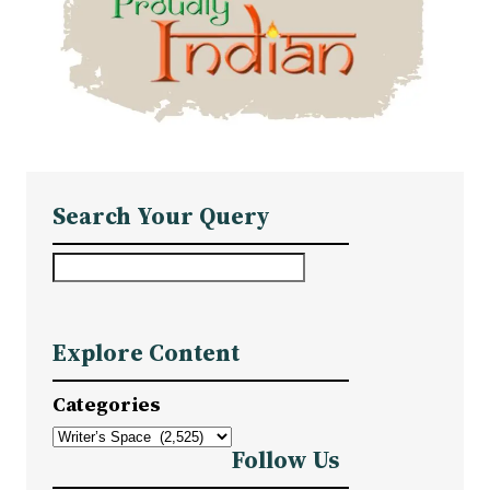
Search Your Query
S
e
a
Explore Content
r
c
Categories
h
Follow Us