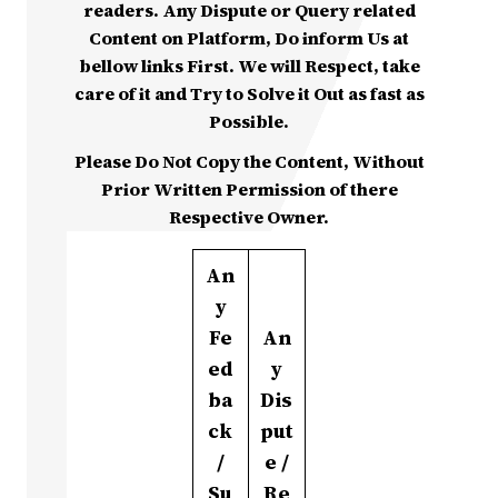
readers. Any Dispute or Query related
Content on Platform, Do inform Us at
bellow links First. We will Respect, take
care of it and Try to Solve it Out as fast as
Possible.
Please Do Not Copy the Content, Without
Prior Written Permission of there
Respective Owner.
An
y
Fe
An
ed
y
ba
Dis
ck
put
/
e /
Su
Re