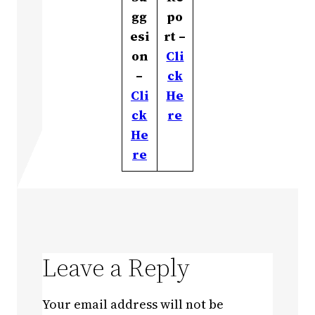
gg
po
esi
rt –
on
Cli
–
ck
Cli
He
ck
re
He
re
Leave a Reply
Your email address will not be