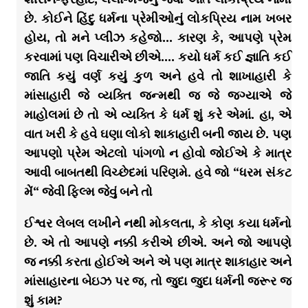
છે. કોઈને હિંદુ ધર્મના પ્રેમીઓનું લોકપ્રિય નામ ખબર
હોય, તો મને પ્લીઝ કહેજો… કારણ કે, આપણે પ્રેમ
કરવામાં પણ વિચારીએ છીએ…. કયો ધર્મ કઈ જ્ઞાતિ કઈ
જાતિ કયું વર્ણ કયું કુળ અને હવે તો શાખાહારી કે
માંસાહારી જે વ્યક્તિ જન્મથી જ જે જગ્યાએ જે
માહોલમાં છે તો એ વ્યક્તિ કે ધર્મ શું કરે એમાં. હા, એ
વાત ખરી કે હવે ઘણા લોકો શાકાહારી બની જાય છે. પણ
આપણો પ્રેમ એટલો પાંગળો ન હોવો જોઈએ કે માત્ર
આવી બાબતથી વિચ્છેદમાં પરિણમે. હવે જો “ધરમ સંકટ
મેં“ જેવી ફિલ્મ જેવું બને તો
ઈશ્વર લેબલ લખીને નથી મોકલતા, કે કોણ કયા ધર્મનો
છે. એ તો આપણે નક્કી કરીએ છીએ. અને જો આપણે
જ નક્કી કરતા હોઈએ અને એ પણ માત્ર શાકાહાર અને
માંસાહારના બેઇઝ પર જ, તો જુદા જુદા ધર્મની જરૂર જ
શું કામ?