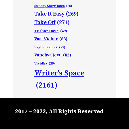
Sunday Story Tales
(26)
Take It Easy
(269)
Take Off
(271)
Tushar Dave
(49)
Vaat Vichar
(83)
Vagbhi Pathak
(29)
Vanchva Jevu
(82)
Vividha
(29)
Writer's Space
(2161)
2017 – 2022, All Rights Reserved
|