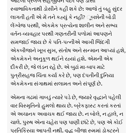
આટલા પ્રલંબ સહજીવન પછી પણ ડોસો
સ્વાભાવિકતાથી ડોસીને કહી શકે છે: આજે તું બહુ સુંદર
લાગતી હતી એ મેં તને કહ્યું કે નહીં? ૂબન્નેની બોડી
લેંગ્વેજ પરથી, એકમેક પ્રત્યેના શાલીન અને સભ્ય
વર્તન-વ્યવહાર પરથી ગણતરીની પળોમાં આપણને
સમજાઈ જાય છે કે પતિ-પત્નીએ આખી જિંદગી
એકબીજાને ખૂબ સુખ, સંતોષ અને સન્માન આપ્યાં હશે,
એકમેકને અનુકૂળ થઈને રહ્યાં હશે. એમની એક
દીકરી છે, જે લંડન રહે છે. એ બુઢાં મા-બાપ માટે
પુત્રીસહજ ચિંતા કર્યા કરે છે, પણ દંપતીની દુનિયા
એકમેકના સંગાથમાં સલામત અને સંપૂર્ણ છે.
એમના ગઢમાં ગાબડું ત્યારે પડે છે, જ્યારે વૃદ્ધાને પહેલી
વાર વિસ્મૃતિનો હુમલો થાય છે. બ્રેકફાસ્ટ કરતાં કરતાં
એ અચાનક અવાચક થઈ જાય છે. ન બોલે, ન હાલે, ન
ચાલે. પુરુષ એના ચહેરા પણ પાણી છાંટે છે, પણ એ કોઈ
પ્રતિક્રિયા આપતી નથી. વૃદ્ધ બીજા રુમમાં ડોક્ટરને