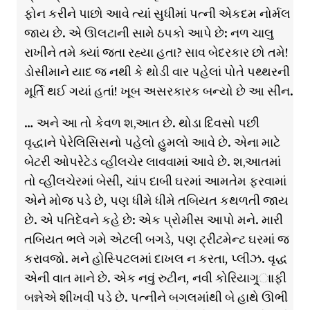
ફોન કરીને પાછો આવે ત્યાં સુધીમાં પત્ની એકદમ નોર્મલ
જાય છે. એ ઊલટાની સામે ઠપકો આપે છે: નળ ચાલુ
રાખીને તમે ક્યાં જતા રહ્યા હતા? સાવ બેદરકાર છો તમે!
ડોસીમાને યાદ જ નથી કે થોડી વાર પહેલાં પોતે પથ્થરની
મૂર્તિ થઈ ગયાં હતાં! ખૂબ અસરકારક બન્યો છે આ સીન.
… અને આ તો કેવળ શ‚આત છે. થોડા દિવસો પછી
વૃદ્ધાને પેરેલિસિસનો પહેલો હુમલો આવે છે. એના માટે
બેટરી ઓપરેટેડ વ્હીલચેર લાવવામાં આવે છે. શ‚આતમાં
તો વ્હીલચેરમાં બેસી, ચાંપ દાબી ઘરમાં આમતેમ ફરવામાં
એને મોજ પડે છે, પણ ધીમે ધીમે તબિયત કથળતી જાય
છે. એ પતિદેવને કહે છે: એક પ્રોમીસ આપો મને. મારી
તબિયત ભલે ગમે એટલી બગડે, પણ ટ્રીટમેન્ટ ઘરમાં જ
કરાવજો. મને હોસ્પિટલમાં દાખલ ન કરતા, પ્લીઝ. વૃદ્ધ
એની વાત માને છે. એક નવું રુટીન, નવી કોરિયાગ્ર્ાાફી
બન્નેએ શીખવી પડે છે. પત્નીને બગલમાંથી બે હાથે ઊભી