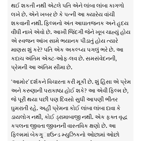
થઈ શકતી નથી એટલે પતિ એને લાંબા લાંબા કાગળો
લખે છે. એને ખબર છે કે પત્ની આ ક્યારેય વાંચી
શકવાની નથી. ફિલ્મનો અંત આઘાતજનક અને હૃદય
વીંધી નાખે એવો છે. આખી જિંદગી જેને ખૂબ ચાહ્યું હોય
એ સ્વજન આંખ સામે ભયાનક પીડાતું હોય ત્યારે
માણસ શું કરે? પતિ એક અકલ્પ્ય પગલું ભરે છે. આ
કદાચ અંતિમ એક્ટ-ઓફ-લવ છે. સમસંવેદનની,
પ્રેમની આ અંતિમ સીમા છે.
‘આમોર’ દર્શકને વિચારતા કરી મૂકી છે. શું હિંસા એ પ્રેમ
અને કરુણાની પરાકાષ્ઠા હોઈ શકે? આ એવી ફિલ્મ છે,
જે પૂરી થયા પછી પણ દિવસો સુધી આપણી ભીતર
ઘુમરાતી રહે. અહીં પ્રેમના કોઈ લાંબા લાંબા દાવા કે
ડાયલોગ નથી, કોઈ ડ્રામાબાજી નથી. એક ફક્ત વૃદ્ધ
કપલના જીવતા જીવનની વાસ્તવિક ક્ષણો છે. આ
ફિલ્મમાં બેકગ્ર્ાાઉન્ડ મ્યુઝિકનો ઓછામાં ઓછો