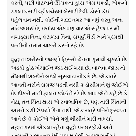
કરવી, પછી પોટલાને ઊંચકતા હોય એમ પકડી, એક-બે
ડગલાં ઘસડી વ્હીલચેરમાં બેસાડી દેવી. ડોસો કંઈ
પહેલવાન નથી. કોઈની મદદ વગર આ બધું કરવું એના
માટે અઘરું છે, છતાંય એકપણ વાર એ સહેજ પર મોં
બગાડ્યા વિના, કંટાળ્યા વિના, સંપૂર્ણ ધૈર્ય અને પ્રેમથી
પત્નીની તમામ ચાકરી કરતો રહે છે.
વૃદ્ધાના શરીરનો જમણો હિસ્સો ચેતના ગુમાવી ચુક્યો છે.
અડધો હોઠ ખેંચાઈને જડ થઈ ગયો છે. બોલવા જાય તો
મોંમાંથી શબ્દોને બદલે સૂસવાટા નીકળે છે. એકાંતરે
આવતી નર્સને સમજ પડતી નથી કે ડોસીમાને શું જોઈએ
છે. દીકરી માની હાલત જોઈને રડે છે. બાપ એને કહે છે કે
બેટા, તને ચિંતા થાય એ સ્વાભાવિક છે, પણ તારી ચિંતાની
અમને કશી ઉપયોગિતા નથી! એક રાત્રે પતિને દુસ્વપ્ન
આવે છે કે કોઈએ એને ગળું ભીસીને મારી નાખ્યો.
મહાનગરમાં એકલા રહેતા વૃદ્ધો પર ઘરફોડી અને
હત્યાની સંભાવનામાંથી પેદા થયેલી અસલામતીમાં