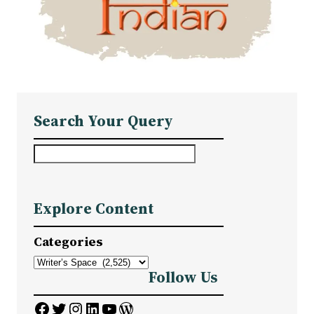
Search Your Query
S
e
a
Explore Content
r
c
Categories
h
Follow Us
Facebook
Twitter
Instagram
LinkedIn
YouTube
WordPress