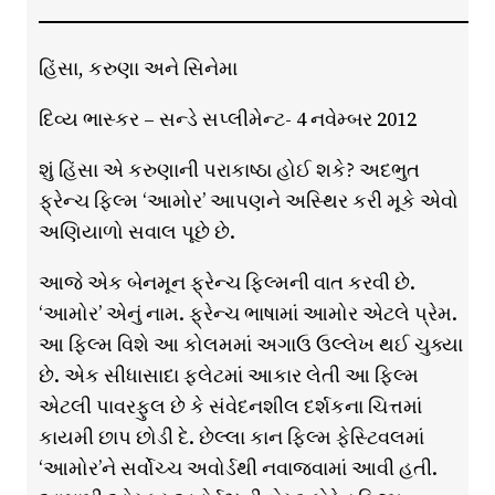
હિંસા, કરુણા અને સિનેમા
દિવ્ય ભાસ્કર – સન્ડે સપ્લીમેન્ટ- 4 નવેમ્બર 2012
શું હિંસા એ કરુણાની પરાકાષ્ઠા હોઈ શકે? અદભુત
ફ્રેન્ચ ફિલ્મ ‘આમોર’ આપણને અસ્થિર કરી મૂકે એવો
અણિયાળો સવાલ પૂછે છે.
આજે એક બેનમૂન ફ્રેન્ચ ફિલ્મની વાત કરવી છે.
‘આમોર’ એનું નામ. ફ્રેન્ચ ભાષામાં આમોર એટલે પ્રેમ.
આ ફિલ્મ વિશે આ કોલમમાં અગાઉ ઉલ્લેખ થઈ ચુક્યા
છે. એક સીધાસાદા ફ્લેટમાં આકાર લેતી આ ફિલ્મ
એટલી પાવરફુલ છે કે સંવેદનશીલ દર્શકના ચિત્તમાં
કાયમી છાપ છોડી દે. છેલ્લા કાન ફિલ્મ ફેસ્ટિવલમાં
‘આમોર’ને સર્વોચ્ચ અવોર્ડથી નવાજવામાં આવી હતી.