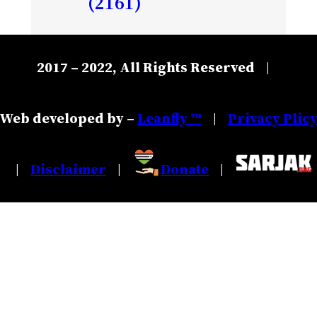
(2161)
2017 – 2022, All Rights Reserved
|
Web developed by –
Leanfly ™
Privacy Plic
|
Disclaimer
Donate
|
|
|