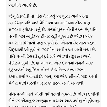
આવીને અટકે છે.
જેનું ડેડબોડી પોલીસને મળ્યું એ વૃદ્ધા અને એનો
હમઉંમ્ર પતિ બન્ને પેરિસના આ મધ્યમવર્ગીય પણ
મજાના ફ્લેટમાં રહે છે. ઘરમાં પુસ્તકોની રક્સ છે, પતિ-
પત્ની બન્ને મ્યુઝિક ટીચર રહી ચુક્યાં છે એટલે એક
કમરામાં પિયાનો પણ પડ્યો છે. એમના કેટલાય જૂના
વિદ્યાર્થીઓ હવે તો જાણીતા સંગીતકાર બની ગયા છે.
પતિ-પત્ની ટેસથી હરેફરે શકે એટલાં તંદુરસ્ત અને
પૈસેટકે સુખી છે. શ‚આતના એક દશ્યમાં તેમને એક
સ્ટુડન્ટની મ્યુઝિક કોન્સર્ટ અટેન્ડ કરવાં જતાં
દેખાડવામાં આવ્યાં છે. બસ, આ એક સીનને બાદ કરતાં
કેમેરા પછી ઘરની બહાર ક્યારેય જતો જ નથી.
પતિ-પત્ની બન્ને એંસી વર્ષ વટાવી ચૂક્યાં છે એટલે દેખીતી
રીતે જ એમનું લગ્નજીવન પચાસ-સાઠ વર્ષોનું તો હોવાનું.