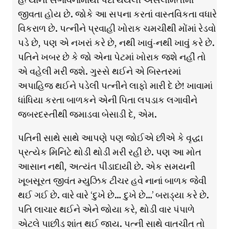
જીવતા હોય છે. જોકે આ સપના કરતાં વાસ્તવિકતા વધારે
વિકરાળ છે. પત્નીને પ્રવાહી ખોરાક ચમચીથી મોંમાં રેડવો
પડે છે, પણ એ નખરાં કરે છે, નથી ખાવું-નથી ખાવું કરે છે.
પતિને ખબર છે કે જો એના પેટમાં ખોરાક જશે નહીં તો
એ વહેલી મરી જશે. ગુસ્સે થઈને એ બિસ્તરમાં
અપાહિજ થઈને પડેલી પત્નીને લાફો મારી દે છે! ખાવામાં
ધાંધિયા કરતા બાળકને એની પિતા લપડાક લગાવીને
જબરદસ્તીથી જમાડવા બેસાડી દે, એમ.
પતિની સાથે સાથે આપણે પણ જોઈએ છીએ કે વૃદ્ધા
પ્રત્યેક મિનિટે થોડી થોડી મરી રહી છે. પણ આ મોત
આસાન નથી, અત્યંત પીડાદાયી છે. એક સમયની
ખૂબસૂરત જીવંત મ્યુઝિક ટીચર હવે નાનાં બાળક જેવી
થઈ ગઈ છે. વારે વારે ‘દુખે છે… દુખે છે…’ બરાડ્યા કરે છે.
પતિ લાચાર થઈને એને જોયા કરે, થોડી વાર પંપાળે
એટલે પાછીડ શાંત થઈ જાય. પત્ની સાથે વાતચીત તો