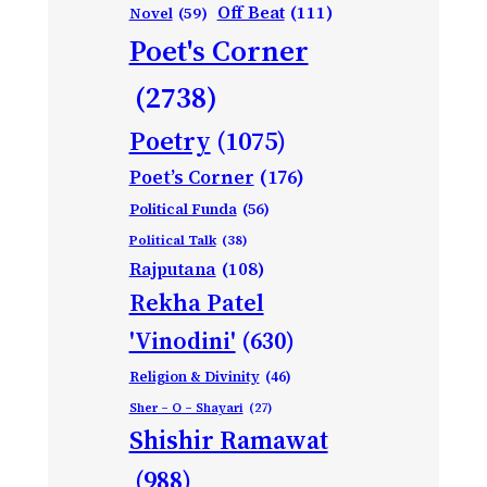
Off Beat
(111)
Novel
(59)
Poet's Corner
(2738)
Poetry
(1075)
Poet’s Corner
(176)
Political Funda
(56)
Political Talk
(38)
Rajputana
(108)
Rekha Patel
'Vinodini'
(630)
Religion & Divinity
(46)
Sher – O – Shayari
(27)
Shishir Ramawat
(988)