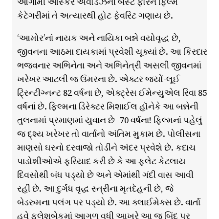
આગામી ઓસ્કર અવોર્ડઝની બેસ્ટ ફોરેન ફિલ્મ
કેટેગરીમાં તે અત્યારથી હોટ ફેવરિટ ગણાય છે.
‘આમોર’નાં નાયક અને નાયિકા બન્ને વયોવૃદ્ધ છે,
જીવનના આઠમા દાયકામાં પ્રવેશી ચૂક્યાં છે. આ કિરદાર
ભજવનાર અભિનેતા અને અભિનેત્રી અસલી જીવનમાં
ખરેખર આટલી જ ઉંમરના છે. એક્ટર જ્યોં-લૂઈ
ટ્રિન્ટીગ્નન્ટ 82 વર્ષના છે, એક્ટ્રેસ ઈમેન્યુએલ રિવા 85
વર્ષનાં છે. ફિલ્મના ડિરેક્ટર મિશાઈલ હૉનેકે આ બન્નેની
તુલનામાં પ્રમાણમાં યુવાન છે- 70 વર્ષના! ફિલ્મનાં પહેલું
જ દ્શ્ય ખરેખર તો વાર્તાનો અંતિમ મુકામ છે. પોલીસના
માણસો ઘરનો દરવાજો તોડીને અંદર પ્રવેશે છે. કદાચ
પાડોશીઓએ ફરિયાદ કરી છે કે આ ફ્લેટ કેટલાય
દિવસોથી બંધ પડ્યો છે અને એમાંથી ગંદી વાસ આવી
રહી છે. આ દુર્ગંધ વૃદ્ધ સ્ત્રીના મૃતદેહની છે, જે
બેડરુમના પલંગ પર પડ્યો છે. આ ક્લાઈમેક્સ છે. વાર્તા
હવે ફ્લેશબેકમાં આગળ વધી આખરે આ જ બિંદુ પર