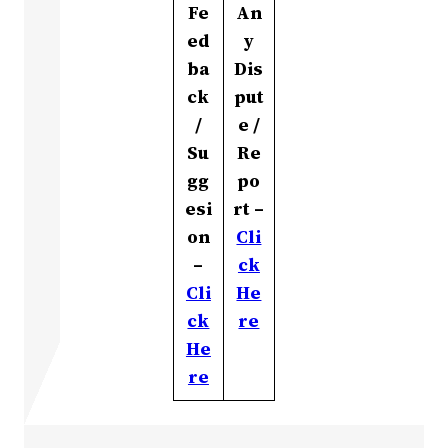
Fe
An
ed
y
ba
Dis
ck
put
/
e /
Su
Re
gg
po
esi
rt –
on
Cli
–
ck
Cli
He
ck
re
He
re