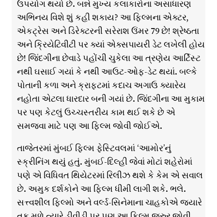
ઉપયોગ થયો છે. બન્ને મુખ્ય કલાકારોના અસાધારણ
અભિનય વિશે શું કહી શકાય? આ ફિલ્મના એક્ટર,
એકટ્રેસ અને ડિરેક્ટરની સરેરાશ ઉંમર 79 છે! શ્રેષ્ઠતા
અને ક્રિયેટિવીટી પર ક્યાં એક્સપાયરી ડેટ લખેલી હોય
છે! જિંદગીના છેવાડે પહોંચી ચુકેલા આ ત્રણેય આર્ટિસ્ટ
નથી ઘસાઈ ગયાં કે નથી આઉટ-ઓફ-ડેટ થયાં. બલ્કે
પોતાની કળા અને ક્રાફ્ટમાં કદાચ અગાઉ ક્યારેય
નહોતા એટલા ધારદાર બની ગયાં છે. જિંદગીના આ મુકામ
પર પણ કેટલું ઉચ્ચસ્તરીય કામ થઈ શકે છે એ
સમજવા માટે પણ આ ફિલ્મ જોવી જોઈએ.
તાજેતરમાં મુંબઈ ફિલ્મ ફેસ્ટિવલમાં ‘આમોર’નું
સ્ક્રીનિંગ થયું હતું. મુંબઈ-દિલ્હી જેવાં મોટાં શહેરોમાં
પણે એ વિધિવત થિયેટરમાં રિલીઝ થશે કે કેમ એ સવાલ
છે. અમુક દર્શકોને આ ફિલ્મ ધીમી લાગી શકે. ભલે.
સત્ત્વશીલ ફિલ્મો અને વર્લ્ડ-સિનેમાના ચાહકોએ જ્યારે
તક મળે ત્યારે ડીવીડી પર પણ આ ફિલ્મ જરુર જોવી.