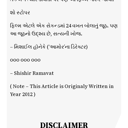
શો સ્ટોપર
ફિલ્મ એટલે એક સેકન્ડમાં 24 વખત બોલાતું જૂઠ. પણ
આ જૂઠનો ઉદ્શ્ય છે, સત્યની ખોજ.
– મિશાઈલ હૉનેકે (‘આમોર’ના ડિરેક્ટર)
૦૦૦ ૦૦૦ ૦૦૦
– Shishir Ramavat
( Note – This Article is Originaly Written in
Year 2012 )
DISCLAIMER