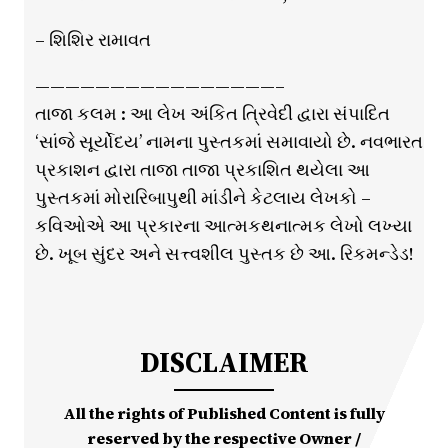
– શિશિર રામાવત
————————————————–
તાજા કલમ : આ લેખ અંકિત ત્રિવેદી દ્વારા સંપાદિત
‘સાંજે સૂર્યોદય’ નામના પુસ્તકમાં સમાવાયો છે. નવભારત
પ્રકાશન દ્વારા તાજા તાજા પ્રકાશિત થયેલા આ
પુસ્તકમાં મોરારિબાપુથી માંડીને કેટલાય લેખકો –
કવિઓએ આ પ્રકારના આત્મકથનાત્મક લેખો લખ્યા
છે. ખૂબ સુંદર અને સત્ત્વશીલ પુસ્તક છે આ. રિકમન્ડેડ!
DISCLAIMER
All the rights of Published Content is fully
reserved by the respective Owner /