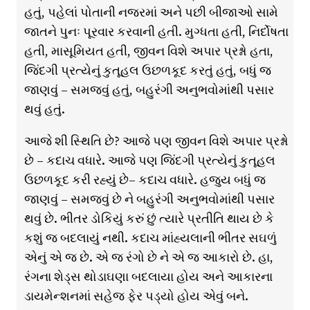
હતું, પહેલાં પોતાની નજરમાં અને પછી બીજાઓ સામે
જાતને પુનઃ પૂરવાર કરવાની હતી. મુગ્ધતા હતી, નિર્દોષતા
હતી, માસૂમિયત હતી, જીવન વિશે અપાર પ્રશ્નો હતા,
જિંદગી પ્રત્યેનું કુતૂહલ ઉછળકૂદ કરતું હતું, બધું જ
જાણવું – સમજવું હતું, બહુરંગી અનુભવોમાંથી પસાર
થવું હતું.
આજે શી સ્થિતિ છે? આજે પણ જીવન વિશે અપાર પ્રશ્નો
છે – કદાચ વધારે. આજે પણ જિંદગી પ્રત્યેનું કુતૂહલ
ઉછળકૂદ કરી રહ્યું છે– કદાચ વધારે. હજુય બધું જ
જાણવું – સમજવું છે ને બહુરંગી અનુભવોમાંથી પસાર
થવું છે. ભીતર ડોકિયું કરું છું ત્યારે પ્રતીતિ થાય છે કે
કશું જ બદલાયું નથી. કદાચ માંહ્યલાની ભીતર સઘળું
એનું એ જ છે. એ જ રંગો છે ને એ જ આકારો છે. હા,
રંગના શેડ્સ થોડાઘણા બદલાયા હોય અને આકારના
ડાયમેન્શનમાં સહેજ ફેર પડ્યો હોય એવું બને.