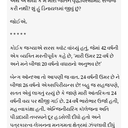
અર્થ એ થયો કે મેં મારી જાતને વૃદ્ધાવસ્થામાટે સજ્જ
કરી નથી? શું હું ડિનાયલમાં જીવું છું?
જોઈએ.
* * * * *
કોઈક જગ્યાએ સરસ ક્વૉટ વાંચ્યું હતું, જેમાં 42 વર્ષની
એક વ્યક્તિ મસ્તીપૂર્વક કહે છે, ‘મારી ઉંમર 22 વર્ષ છે
અને મને બીજા 20 વર્ષનો વધારાનો અનુભવ છે!’
બેન્ગ ઑન!આ તો આપણી જ વાત. 24 વર્ષની ઉંમર છે ને
બીજા 26 વર્ષનો એક્સપિરીયન્સ છે! બહુ જ સહજપણે,
સતત એવું લાગતું રહ્યું છે કે જાણે મારી આંતરિકતા 24
વર્ષની વય પર થીજી ગઈ છે. 24 વર્ષે ભારોભાર ઉર્જા હતી,
મહત્ત્વાકાંક્ષા હતી. એન્જિનીયરિંગ કૉલેજના અતિ
પીડાદાયી તબક્કાને દૂર હડસેલી દીધો હતો અને
પત્રકારત્વ-લેખનના મનગમતા ક્ષેત્રમાં ઝંપલાવી દીધું