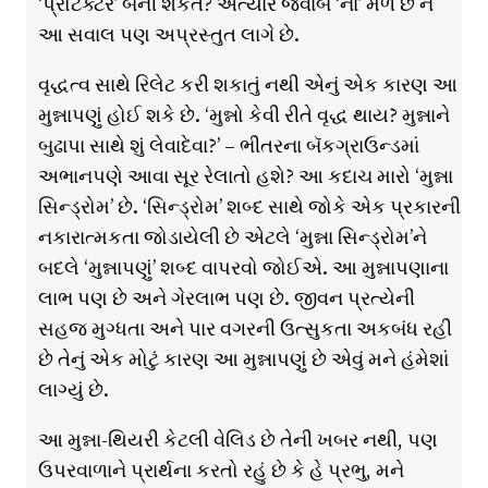
‘પ્રોટેક્ટર’ બની શકત? અત્યારે જવાબ ‘ના’ મળે છે ને
આ સવાલ પણ અપ્રસ્તુત લાગે છે.
વૃદ્ધત્વ સાથે રિલેટ કરી શકાતું નથી એનું એક કારણ આ
મુન્નાપણું હોઈ શકે છે. ‘મુન્નો કેવી રીતે વૃદ્ધ થાય? મુન્નાને
બુઢાપા સાથે શું લેવાદેવા?’ – ભીતરના બૅકગ્રાઉન્ડમાં
અભાનપણે આવા સૂર રેલાતો હશે? આ કદાચ મારો ‘મુન્ના
સિન્ડ્રોમ’ છે. ‘સિન્ડ્રોમ’ શબ્દ સાથે જોકે એક પ્રકારની
નકારાત્મકતા જોડાયેલી છે એટલે ‘મુન્ના સિન્ડ્રોમ’ને
બદલે ‘મુન્નાપણું’ શબ્દ વાપરવો જોઈએ. આ મુન્નાપણાના
લાભ પણ છે અને ગેરલાભ પણ છે. જીવન પ્રત્યેની
સહજ મુગ્ધતા અને પાર વગરની ઉત્સુકતા અકબંધ રહી
છે તેનું એક મોટું કારણ આ મુન્નાપણું છે એવું મને હંમેશાં
લાગ્યું છે.
આ મુન્ના-થિયરી કેટલી વેલિડ છે તેની ખબર નથી, પણ
ઉપરવાળાને પ્રાર્થના કરતો રહું છે કે હે પ્રભુ, મને