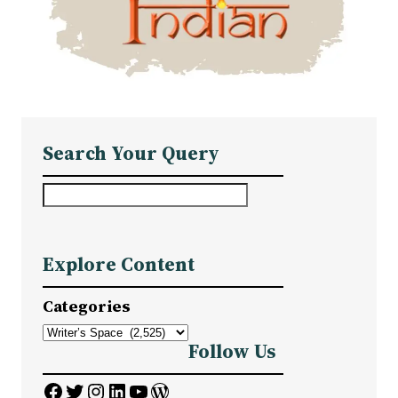
Search Your Query
S
e
a
Explore Content
r
c
Categories
h
Follow Us
Facebook
Twitter
Instagram
LinkedIn
YouTube
WordPress