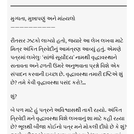
મુગ્ધતા, મુન્નાપણું અને માંહ્યલો
——————————
રીતસર ઝટકો લાગ્યો હતો, જ્યારે આ લેખ લખવા માટે
મિત્ર અંકિત ત્રિવેદીનું આમંત્રણ આવ્યું હતું. એમણે
પત્રમાં લખેલુઃ ‘સાંજે સૂર્યોદય’ નામથી વૃદ્ધાવસ્થાને
સતાવતા અને ઢળતી ઉંમરે અનુભવાતા પ્રશ્નો વિશે એક
સંપાદન કરવાની ઇચ્છા છે. વૃદ્ધાવસ્થા તમારી દષ્ટિએ શું
છે? તમે કેવી વૃદ્ધાવસ્થા પસંદ કરો?…
શું?
બે પળ માટે હું પત્રને અવિશ્વાસથી તાકી રહ્યો. અંકિત
ત્રિવેદી મને વૃદ્ધાવસ્થા વિશે લખવાનું શા માટે કહી રહ્યા
છે? ભૂલથી બીજા કોઈનો પત્ર મને મોકલી દીધો છે કે શું?