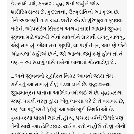
છે. સામે પક્ષે, ક્રમશઃ વૃદ્ધ થતાં જવું તે એક
શારીરિકસત્ય છે. કુદરતનો, ઉત્ક્રાંતિનો આ ક્રમ છે.
તેને અવગણી ન શકાય. શરીર એટલે શું?જીવન જીવવા
માટેની ઓપરેટિંગ સિસ્ટમ અથવા સાદી ભાષામાં જીવન
જીવવા માટે જરૂરી એવાં સાધનોને સાચવી રાખતું માળખું.
એવું માળખું, જેમાં મન, બુદ્ધિ, લાગણીતંત્ર, આપણે જેને
‘માંહ્યલો’ કહીએ છે તે, જો આત્મા જેવું કશું હોય તો તે
પણ – આ સઘળું પાસેપાસેનાં ખાનામાં ગોઠવાયેલું છે.
…અને જીવનનો સૂર્યાસ્ત નિકટ આવતો જાય તેમ
શરીરનું આ માળખું ઢીલું પડવા લાગે છે. વૃદ્ધાવસ્થા
જીવમાત્રને પોતાના આલિંગનમાં લઈ લે છે. વૃદ્ધાવસ્થા
જાણે પારકી વસ્તુ હોય એવું લાગ્યા કરે છે તે બરાબર છે,
પણ ‘લાગવું’ અને ‘હોવું’ આ બન્ને જુદી સ્થિતિઓ છે.
વૃદ્ધાવસ્થા પારકી લાગતી હોય, પચાસ વર્ષની ઉંમરે પણ
તેની સાથે આઇડેન્ટિફાય થઈ શકતો ન હોઉં તો શું એનો