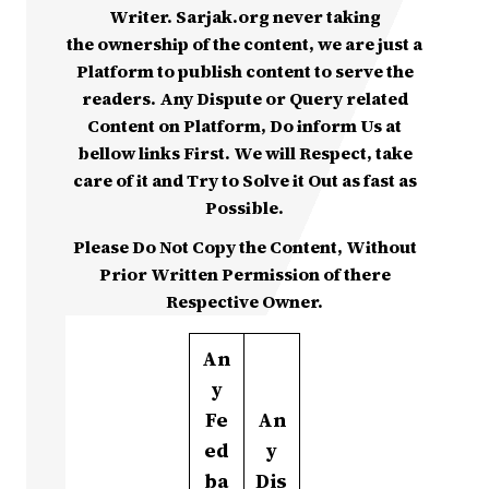
Writer. Sarjak.org never taking
the ownership of the content, we are just a
Platform to publish content to serve the
readers. Any Dispute or Query related
Content on Platform, Do inform Us at
bellow links First. We will Respect, take
care of it and Try to Solve it Out as fast as
Possible.
Please Do Not Copy the Content, Without
Prior Written Permission of there
Respective Owner.
An
y
Fe
An
ed
y
ba
Dis