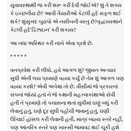
યુવાવસ્થાથી જ કરી શરૂ કરી દેવી જોઈએ? શું તે શક્ય
કે ઇચ્છનીય છે? આવી તૈયારીઓ કેટલી હદે સફળ થઈ
શકે? શુંસુખદ બુઢાપો એ નસીબની વસ્તુ છે?વૃદ્ધાવસ્થાને
કેટલી હદે‘ડિઝાઇન’ કરી શકાય?
આ બધા અસ્થિર કરી નાખે એવા પ્રશ્નો છે.
* * * * *
વનપ્રવેશ કરી લીધો. હવે આગળ શું? જીવન અત્યાર
સુધી એની લય પ્રમાણે વહ્યા કર્યું છે તેમ શું આગળ પણ
વહ્યા કરશે? એવી અપેક્ષા તો છે. વીસીમાં જે પ્રકારનાં
સપનાં જોયાં હતાં ને જે કક્ષાની મહત્ત્વાકાંક્ષાઓ સેવી
હતી તે પ્રમાણે તો પચાસના થતાં સુધીમાં ઘણું બધું કરી
લેવાનું હતું, ઘણે દૂર સુધી પહોંચી જવાનું હતું, ઘણી
ઊંચાઈ હાંસલ કરી લેવાની હતી. માત્ર બાહ્ય સ્તરે નહીં,
પણ આંતરિક સ્તરે પણ ખાસ્સી જમાવટ થઈ ચૂકી હશે