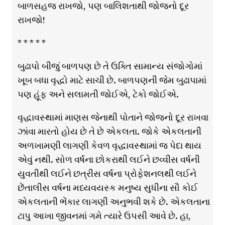
બાળસહજ રાખજો, પણ બાલિશતાથી જોજનો દૂર
રાખજો!
* * * * *
બુઢાપો બીજું બાળપણ છે તે ઉક્તિ સામાન્ય સંજોગોમાં
ખૂબ બધા વૃદ્ધો માટે સાચી છે. બાળપણની જેમ બુઢાપામાં
પણ હૂંફ અને સલામતી જોઈએ, ટેકો જોઈએ.
વૃદ્ધાવસ્થામાં માણસ જેનાથી પોતાને જોજનો દૂર રાખવા
ઝાંવા મારતો હોય છે તે છે એકલતા. જોકે એકલતાની
અળખામણી લાગણી કેવળ વૃદ્ધાવસ્થામાં જ પેદા થાય
એવું નથી. સોળ વર્ષના છોકરાથી લઈને છવ્વીસ વર્ષની
યુવતીથી લઈને છત્રીસ વર્ષના પ્રોફેશનલથી લઈને
છેંતાલીસ વર્ષના મધ્યવયસ્ક મનુષ્ય સુધીના સૌ કોઈ
એકલતાની ભેંકાર લાગણી અનુભવી શકે છે. એકલતાના
ટાપુ આખા જીવનમાં ગમે ત્યારે ઉપસી આવે છે. હા,