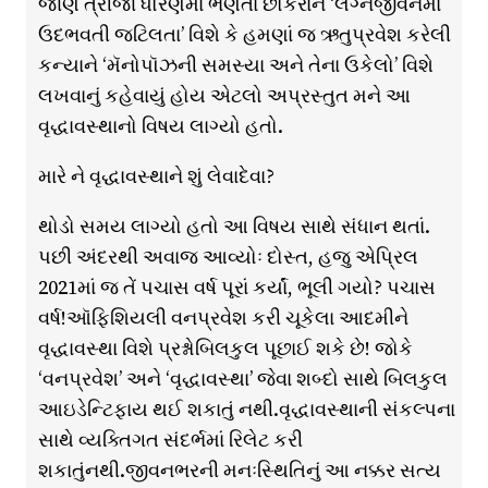
જાણે ત્રીજા ધોરણમાં ભણતા છોકરાને ‘લગ્નજીવનમાં
ઉદભવતી જટિલતા’ વિશે કે હમણાં જ ઋતુપ્રવેશ કરેલી
કન્યાને ‘મૅનોપૉઝની સમસ્યા અને તેના ઉકેલો’ વિશે
લખવાનું કહેવાયું હોય એટલો અપ્રસ્તુત મને આ
વૃદ્ધાવસ્થાનો વિષય લાગ્યો હતો.
મારે ને વૃદ્ધાવસ્થાને શું લેવાદેવા?
થોડો સમય લાગ્યો હતો આ વિષય સાથે સંધાન થતાં.
પછી અંદરથી અવાજ આવ્યોઃ દોસ્ત, હજુ એપ્રિલ
2021માં જ તેં પચાસ વર્ષ પૂરાં કર્યાં, ભૂલી ગયો? પચાસ
વર્ષ!ઑફિશિયલી વનપ્રવેશ કરી ચૂકેલા આદમીને
વૃદ્ધાવસ્થા વિશે પ્રશ્નોબિલકુલ પૂછાઈ શકે છે! જોકે
‘વનપ્રવેશ’ અને ‘વૃદ્ધાવસ્થા’ જેવા શબ્દો સાથે બિલકુલ
આઇડેન્ટિફાય થઈ શકાતું નથી.વૃદ્ધાવસ્થાની સંકલ્પના
સાથે વ્યક્તિગત સંદર્ભમાં રિલેટ કરી
શકાતુંનથી.જીવનભરની મનઃસ્થિતિનું આ નક્કર સત્ય