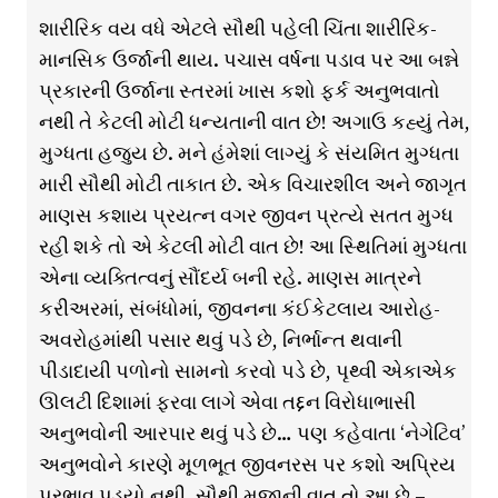
શારીરિક વય વધે એટલે સૌથી પહેલી ચિંતા શારીરિક-
માનસિક ઉર્જાની થાય. પચાસ વર્ષના પડાવ પર આ બન્ને
પ્રકારની ઉર્જાના સ્તરમાં ખાસ કશો ફર્ક અનુભવાતો
નથી તે કેટલી મોટી ધન્યતાની વાત છે! અગાઉ કહ્યું તેમ,
મુગ્ધતા હજુય છે. મને હંમેશાં લાગ્યું કે સંયમિત મુગ્ધતા
મારી સૌથી મોટી તાકાત છે. એક વિચારશીલ અને જાગૃત
માણસ કશાય પ્રયત્ન વગર જીવન પ્રત્યે સતત મુગ્ધ
રહી શકે તો એ કેટલી મોટી વાત છે! આ સ્થિતિમાં મુગ્ધતા
એના વ્યક્તિત્વનું સૌંદર્ય બની રહે. માણસ માત્રને
કરીઅરમાં, સંબંધોમાં, જીવનના કંઈકેટલાય આરોહ-
અવરોહમાંથી પસાર થવું પડે છે, નિર્ભાન્ત થવાની
પીડાદાયી પળોનો સામનો કરવો પડે છે, પૃથ્વી એકાએક
ઊલટી દિશામાં ફરવા લાગે એવા તદ્દન વિરોધાભાસી
અનુભવોની આરપાર થવું પડે છે… પણ કહેવાતા ‘નેગેટિવ’
અનુભવોને કારણે મૂળભૂત જીવનરસ પર કશો અપ્રિય
પ્રભાવ પડ્યો નથી. સૌથી મજાની વાત તો આ છે –