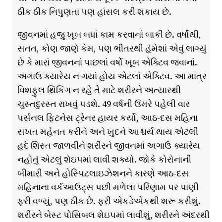
ઠીક ઠીક નિપુણતા પણ હાંસલ કરી શકાય છે.
જીવનમાં હજુ ખૂબ બધાં કામ કરવાનાં બાકી છે. વર્ષોથી,
સતત, કોણ જાણે કેમ, પણ ભીતરથી હંમેશાં એવું લાગ્યું
છે કે મારાં જીવનનાં પાછલાં વર્ષો ખૂબ એક્ટિવ જવાનાં.
અગાઉ ક્યારેય ન ગયાં હોય એટલાં એક્ટિવ. આ માત્ર
વિશફુલ થિંકિંગ ન રહે તે માટે શરીરને અત્યારથી
ચુસ્તદુરસ્ત રાખવું પડશે. 49 વર્ષની ઉંમરે પહેલી વાર
પર્સનલ ફિટનેસ ટ્રેનર હાયર કર્યો, આઠ-દસ મહિના
સખત મહેનત કરીને અને ખુદને આશ્ચર્ય થાય એટલી
હદે શિસ્ત જાળવીને શરીરને જીવનમાં અગાઉ ક્યારેય
નહોતું એટલું શેઇપમાં લાવી શક્યો. જોકે કોરોનાની
બીમારી અને હોસ્પિટલાઇઝેશનને કારણે આઠ-દસ
મહિનાના વર્કઆઉટ્સ પછી મળેલા પરિણામ પર પાણી
ફરી વળ્યું, પણ ઠીક છે. ફરી એકડેએકથી શરૂ કરીશું.
શરીરને બેસ્ટ પોસિબલ શેઇપમાં લાવીશું, શરીરને અંદરથી