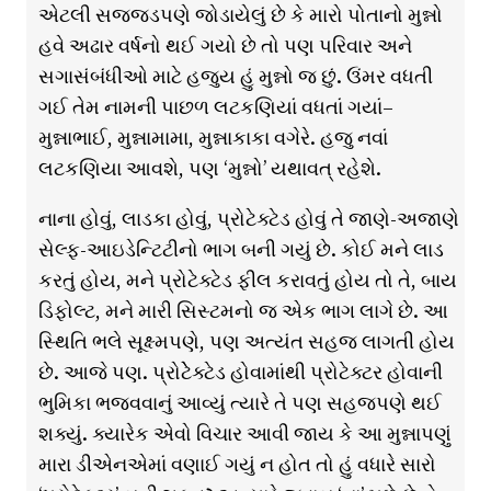
એટલી સજ્જડપણે જોડાયેલું છે કે મારો પોતાનો મુન્નો
હવે અઢાર વર્ષનો થઈ ગયો છે તો પણ પરિવાર અને
સગાસંબંધીઓ માટે હજુય હું મુન્નો જ છું. ઉંમર વધતી
ગઈ તેમ નામની પાછળ લટકણિયાં વધતાં ગયાં–
મુન્નાભાઈ, મુન્નામામા, મુન્નાકાકા વગેરે. હજુ નવાં
લટકણિયા આવશે, પણ ‘મુન્નો’ યથાવત્ રહેશે.
નાના હોવું, લાડકા હોવું, પ્રોટેક્ટેડ હોવું તે જાણે-અજાણે
સેલ્ફ-આઇડેન્ટિટીનો ભાગ બની ગયું છે. કોઈ મને લાડ
કરતું હોય, મને પ્રોટેક્ટેડ ફીલ કરાવતું હોય તો તે, બાય
ડિફોલ્ટ, મને મારી સિસ્ટમનો જ એક ભાગ લાગે છે. આ
સ્થિતિ ભલે સૂક્ષ્મપણે, પણ અત્યંત સહજ લાગતી હોય
છે. આજે પણ. પ્રોટેેક્ટેડ હોવામાંથી પ્રોટેક્ટર હોવાની
ભુમિકા ભજવવાનું આવ્યું ત્યારે તે પણ સહજપણે થઈ
શક્યું. ક્યારેક એવો વિચાર આવી જાય કે આ મુન્નાપણું
મારા ડીએનએમાં વણાઈ ગયું ન હોત તો હું વધારે સારો