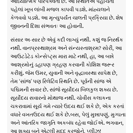
આધ્યાત્મિક પરિપક્વતા છે. આ સ્થિતિએ પહોંચતાં
પહેલાં ખૂબ લાંબી મજલ કાપવી પડશે. માંહ્યલાને
કેળવવો પડશે. આ મૃત્યુપર્યંત ચાલતી પ્રક્રિયા છે. શેષ
જીવનની દિશા સંભવતઃ આ હોવાની.
સંસાર અ-સાર છે એવું કદી લાગ્યું નથી. કશું જ નિરર્થક
નથી. વાનપ્રસ્થાશ્રમ અને સંન્યસ્તાશ્રમ? સોરી, આ
આઉટડેટેડ કોન્સેપ્ટ્સ મારા માટે નથી, હા, આ બન્ને
આશ્રમોનું ડહાપણ ગ્રહણ કરવાની કોશિશ જરૂર
કરીશું. જેમ ઉંમર, યુવાની અને વૃદ્ધાવસ્થા સાપેક્ષ છે,
તેમ ‘સાંજ’ પણ રિલેટિવ સ્થિતિ છે. પૂર્વની સાંજ એ
પશ્ચિમની સવાર છે. સાંજે સૂર્યોદય બિલકુલ શક્ય છે.
સૂર્યોદય સવારનો મોથાજ નથી. ચોવીસ કલાકના
ચકરાવામાં સૂર્ય ગમે ત્યારે ઉદય થઈ શકે છે, એક કરતાં
વધારે વખતઉદય થઈ શકે છે.બસ, પેલું મુન્નાપણું, મુગ્ઘતા
અને આંતરિક જાગૃતિ અકબંધ રહેવા જોઈએ. ભગવાન,
આ શક્ય બને એટલી મદદ કરજોને, પ્લીઝ!