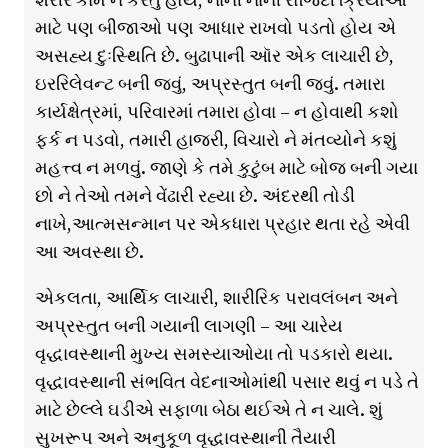
માટે પણ બીજાઓ પણ આધાર રાખવો પડતો હોય એ
અસહ્ય દુઃસ્થિતિ છે. બુઢાપાની ઑર એક લાચારી છે,
ઇરરિલેવન્ટ બની જવું, અપ્રસ્તુત બની જવું. તમારા
કાર્યક્ષેત્રમાં, પરિવારમાં તમારા હોવા – ન હોવાથી કશો
ફર્ક ન પડવો, તમારી હાજરી, વિચારો ને મંતવ્યોને કશું
મહત્ત્વ ન મળવું. જાણે કે તમે કુટુંબ માટે બોજ બની ગયા
છો ને તેઓ તમને વેંઢારી રહ્યા છે. અંદરથી તોડી
નાખે,આત્મસન્માન પર એકધારા પ્રહાર થતા રહે એવી
આ અવસ્થા છે.
એકલતા, આર્થિક લાચારી, શારીરિક પરાવલંબન અને
અપ્રસ્તુત બની ગયાની લાગણી – આ ચારેય
વૃદ્ધાવસ્થાની મુખ્ય સમસ્યાઓયા તો પડકારો થયા.
વૃદ્ધાવસ્થાની સંભવિત વેદનાઓમાંથી પસાર થવું ન પડે તે
માટે છેલ્લે ઘડીએ સફાળા બેઠા થઈએ તે ન ચાલે. શું
સુખરૂપ અને અનુકૂળ વૃદ્ધાવસ્થાની તૈયારી