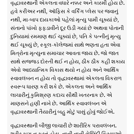
વૃદ્ધાવસ્થાની એકલતા વધારે નક્કર અને કારમી હોય છે.
હવે કરીઅર નથી, ઑફિસ કે વર્કિંગ પ્લેસ પર જવાનું
નથી, મા-બાપ દાયકાઓ પહેલાં મૃત્યુ પામી ચૂક્યાં છે,
સંતાનો પાંખો ફફડાવીને દૂર ઉડી ગયાં છે અથવા પોતાની
દુનિયામાં રમમાણ થઈ ચૂક્યાં છે, પતિ કે પત્નીનું મૃત્યુ
થઈ ચૂક્યું છે, સ્કૂલ-કૉલેજમાં સાથે ભણતા હતા એવા
મિત્રોના મૃત્યુના સમાચાર આવતા જાય છે. જો જાત
સાથે સજ્જડ દોસ્તી થઈ ન હોય, ઠીક ઠીક કહી શકાય
એવો આધ્યાત્મિક વિકાસ થયો ન હોય અને આર્થિક
સ્વાવલંબન ન હોય તો વૃદ્ધાવસ્થામાં એકલતા વિકરાળ
સ્વરૂપ ધારણ કરી શકે છે. એકલતા અને આર્થિક
લાચારીનું કુમિશ્રણ કદાચ સૌથી ખતરનાક છે. એ
માણસને હણી નાખે છે. આર્થિક સ્વાવલંબન એ
વૃદ્ધાવસ્થાની તૈયારીનું બહુ મોટું પાસું હોવું જોઈએ.
વૃદ્ધાવસ્થાની બીજી લાચારી છે શારીરિક પરાવલંબન.
શરીર કામ ન કરતું હોય, નાની નાની રોજિંદી ક્રિયાઓ