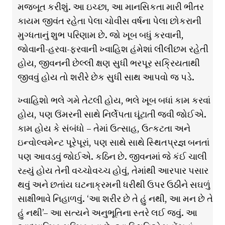
મજબૂત કરીશું. આ ઇચ્છા, આ માનસિકતા મારી ભીતર
કાયમ જીવંત રહેતા પેલા ચોવીસ વર્ષના પેલા છોકરાની
મુગ્ધતાનું શુભ પરિણામ છે. જો ખૂબ બધું કરવાની,
જોવાની-હરવા-ફરવાની ખ્વાહિશ હંમેશાં લીલીછમ રહેતી
હોય, જીવનની છેલ્લી ક્ષણ સુધી ભરપૂર સક્રિયતાથી
જીવવું હોય તો શરીરે છેક સુધી સાથ આપવો જ પડે.
ખ્વાહિશો ભલે ગમે તેટલી હોય, ભલે ખૂબ બધાં કામ કરવાં
હોય, પણ ઉંમરની સાથે નિર્લેપતા ઘૂંટાતી જવી જોઈએ.
કામ હોય કે સંબંધો – તેમાં ઉત્સાહ, ઉત્કટતા અને
ઇન્વોલ્વમેન્ટ પૂરેપૂરાં, પણ સાથે સાથે સ્થિતપ્રજ્ઞ બનતાં
પણ આવડવું જોઈએ. કઠિન છે. જીવનમાં જે કંઈ ચાલી
રહ્યું હોય તેની વચ્ચોવચ્ચ હોવું, તેમાંથી આરપાર પસાર
થવું અને છતાંય ઘટનાક્રમની ધરીથી ઉપર ઉઠીને સઘળું
સાક્ષીભાવે નિહાળવું. ‘આ શરીર છે તે હું નથી, આ મન છે તે
હું નથી’– આ સત્યને અનુભૂતિના સ્તરે લઈ જવું. આ