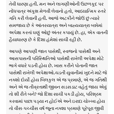
તેવી ધારણા હતી. મન અને લાગણીઓની ઉછળકૂદ પર
નોંધપાત્ર અંકૂશ મેળવી લેવાનો હતો, આધ્યાત્મિક સ્તરે
ગતિ કરી લેવાની હતી. આજે અટકીને જોઉં છું ત્યારે
સમજાય છે કે આંતરયાત્રા અને બાહ્યયાત્રા બન્નેમાં
અપેક્ષા કરતાં ઘણું ઓછું અંતર કપાયું છે. હા, એક વાતની
હૈયાધારણ છે કે દિશા હંમેશાં સાચી રહી છે.
આપણે આપણી જાત પાસેથી, સ્વજનો પાસેથી અને
આસપાસની પરિસ્થિતિઓ પાસેથી રાખેલી અપેક્ષા મોટે
ભાગે વધારે પડતી હોય છે. ખાસ કરીને પોતાની જાત
પાસેથી રાખેલી અપેક્ષાઓ.ચડતી યુવાનીમાં ખુદને માટે જે
નક્શો દોર્યો હોય બિલકુલ એ જ પ્રમાણે, એ જ ગતિથી
અને એ જ તીવ્રતાથી જીવન સડસડાટ વહેતું જાય એવું
તો શી રીતે બને? જો દિશા સાચી પકડી હોય, પરિશ્રમ
કરવામાં પાછા પડ્યા ન હોઈએ અને ઇરાદા ચોખ્ખા હોય
તો વીસ-પચ્ચીસ વર્ષ જૂના નક્શા પ્રમાણે પૂરેપૂરા જીવી