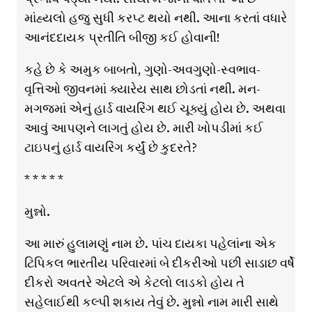
માંહ્યલો હજુ સુધી કરપ્ટ થયો નથી. આના કરતાં વધારે
આનંદદાયક પ્રતીતિ બીજી કઈ હોવાની!
કહે છે કે અમુક બાબતો, ગુણો-અવગુણો-સ્વભાવ-
વૃત્તિઓ જીવનમાં ક્યારેય સાથ છોડતાં નથી. મન-
મગજમાં એનું હાર્ડ વાયરિંગ થઈ ચૂક્યું હોય છે. અથવા
આવું આપણને લાગતું હોય છે. મારી ખોપડીમાં કઈ
ટાઇપનું હાર્ડ વાયરિંગ કર્યું છે કુદરતે?
* * * * *
મુન્નો.
આ મારું હુલામણું નામ છે. પાંચ દાયકા પહેલાંના એક
ટિપિકલ ભારતીય પરિવારમાં બે દીકરીઓ પછી સાડાછ વર્ષે
દીકરો અવતરે એટલે એ કેટલો લાડકો હોય તે
સહેલાઈથી કલ્પી શકાય તેવું છે. મુન્નો નામ મારી સાથે