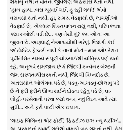
શકાયું નથી તે વાતનો જીવલેણ અફસોસ થતો નથી.
‘હાય હાય…બસ ચૂકાઈ ગઈ, હું રહી ગયો!’ એવો
વસવસો થતો નથી. હા, સમય વેડફાયો છે, લાગણીઓ
વેડફાઈ છે, એકધારું શિસ્તપાલન થયું નથી, પરિપક્વતા
ક્યાંકઓછી પડી છે… પણ તેથી શું? કમ ઓન! આ
જીવન છે. અણધાર્યું નેઆશ્ચર્યોથી ભરેલું. જિંદગી કંઈ
ઓટોમેટેડ ફેક્ટરી નથી કે નાનાં-મોટાં તમામ ઓપરેશન
પૂર્વનિશ્ચિત સમયે સંપૂર્ણ ચોક્સાઈથી યાંત્રિકપણે થતાં
રહે. અનુભવે સમજાય છે કે જિંદગી કન્વેયર બેલ્ટની
જેમ સરળતાથીસરકતી નથી, જિંદગી વિઘ્નદોડ છે.
અંતરાયોને ઓળંગવા પડે છે, પડવું-આખડવું-છોલાવું પડે
છે ને ફરી ફરીને ઊભા થઈને દોડતા રહેવું પડે છે, ઘા-
લોહી-પરસેવાની પરવા કર્યા વગર, નવું વિઘ્ન આવે ત્યાં
સુધી… અને ફરી પાછી એક છલાંગ.
‘લાઇફ બિગિન્સ એટ ફોર્ટી’, ‘ફિફ્ટીઝ ઇઝ ન્યુ થર્ટીઝ’…
આ પ્રકારનાં ચવાઈ ગયેલાં વાક્યો બહુ ગમતાં નથી, કેમ