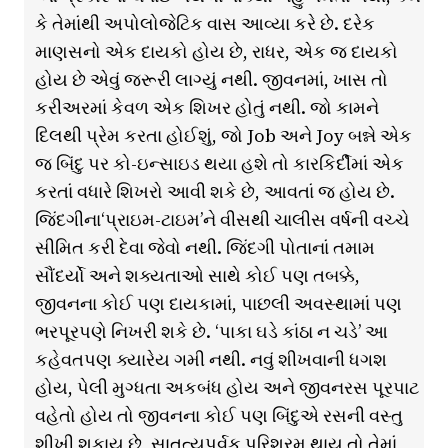
કે તેમાંથી અપોલોજેટિક વાસ આવ્યા કરે છે. દરેક
માણસનો એક દાયકો હોય છે, રાધર, એક જ દાયકો
હોય છે એવું જરૂરી લાગ્યું નથી. જીવનમાં, ખાસ તો
કરીઅરમાં કેવળ એક શિખર હોતું નથી. જો કામને
દિલથી પ્રેમ કરતા હોઈશું, જો Job અને Joy બન્ને એક
જ બિંદુ પર કો-ઇન્સાઇડ થયા હશે તો કારકિર્દીમાં એક
કરતાં વધારે શિખરો આવી શકે છે, આવતાં જ હોય છે.
જિંદગીના‘પ્રાઇમ-ટાઇમ’ને વીસથી ચાલીસ વર્ષની વચ્ચે
સીમિત કરી દેવા જેવો નથી. જિંદગી પોતાનાં તમામ
સૌંદર્યો અને શક્યતાઓ સાથે કોઈ પણ તબક્કે,
જીવનના કોઈ પણ દાયકામાં, પાછલી અવસ્થામાં પણ
ભરપૂરપણે નિખરી શકે છે. ‘પાકા ઘડે કાંઠા ન ચડે’ આ
કહેવતપણ ક્યારેય ગમી નથી. નવું શીખવાની ધગશ
હોય, પેલી મુગ્ધતા અકબંધ હોય અને જીવનરસ પૂરપાટ
વહેતો હોય તો જીવનના કોઈ પણ બિંદુએ રસની વસ્તુ
શીખી શકાય છે, સાતત્યપૂર્વક પરિશ્રમ થાય તો તેમાં