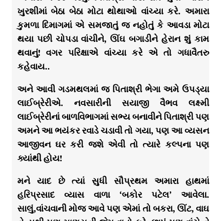
ખુરશીમાં બેઠા બેઠા મોટા થોથાઓ વાંચ્યા કરે. અમારા
કુમળા દિમાગમાં એ સમજાતું જ નહોતું કે આવડા મોટા
થયા પછી ચોપડા વાંચીને, ઊંઘ બગાડીને હેરાન શું કામ
થવાનું! વગર પરિક્ષાએ વાંચ્યા કરે એ તો ગધાવૈતરુ
કહેવાય..
અને આવી ગડમથલમાં જ પિતાશ્રી ભેગા અમે ઉપડ્યા
લાઈબ્રેરીએ. નવસારીની સયાજી વૈભવ લક્ષ્મી
લાઈબ્રેરીનાં બાળવિભાગમાં સભ્ય બનાવીને પિતાશ્રી પણ
અમને આ ભયંકર રવાડે ચડાવી તો ગયા, પણ આ વ્યસન
આજીવન ઘર કરી જશે એવી તો ત્યારે કલ્પના પણ
ક્યાંથી હોય!
મને યાદ છે ત્યાં સુધી સૌપ્રથમ અમારા હાથમાં
હરિપ્રસાદ વ્યાસ વાળા ‘બકોર પટેલ’ આવેલા.
સાલું,વાંચવાની મોજ આવે પણ એમાં તો બકરા, ઊંટ, વાઘ