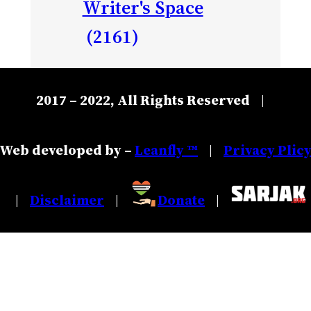
Writer's Space
(2161)
2017 – 2022, All Rights Reserved
|
Web developed by –
Leanfly ™
Privacy Plic
|
Disclaimer
Donate
|
|
|