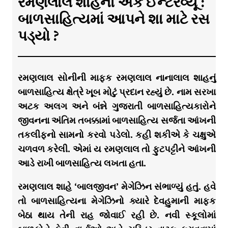
રમણલાલ શાહનો એક ઈન્ટરવ્યૂ :
બાળસાહિત્યમાં આપને શા માટે રસ
પડ્યો ?
રમણલાલ સોનીની માફક રમણલાલ નાનાલાલ શાહનું
બાળસાહિત્ય ક્ષેત્રે ખૂબ મોટું પ્રદાન રહ્યું છે. નામ સરખા
અટક અલગ અને બંન્ને ગુજરાતી બાળસાહિત્યકારોને
જીવનના અંતિમ તબક્કામાં બાળસાહિત્ય સર્જતા આંખની
તકલીફનો સામનો કરવો પડેલો. કહી શકીએ કે ચક્ષુએ
ચળવળ કરેલી. એમાં ય રમણલાલ તો ફુટપટ્ટીને આંખની
આડે રાખી બાળસાહિત્ય લખતા હતા.
રમણલાલ શાહે ‘બાલજીવન’ મેગેઝિન સંભાળ્યું હતું. હવે
તો બાળસાહિત્યના મેગેઝિનો ક્યારે દેવહુમાની માફક
બેઠા થાય તેની રાહ જોવાઈ રહી છે. નવી સ્કૂલોમાં