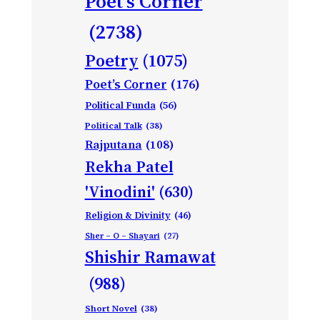
Poet's Corner
(2738)
Poetry
(1075)
Poet’s Corner
(176)
Political Funda
(56)
Political Talk
(38)
Rajputana
(108)
Rekha Patel
'Vinodini'
(630)
Religion & Divinity
(46)
Sher – O – Shayari
(27)
Shishir Ramawat
(988)
Short Novel
(38)