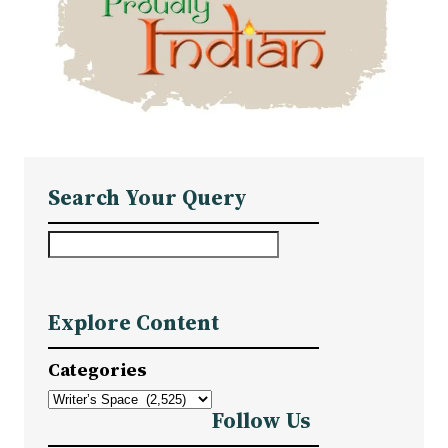
Search Your Query
S
e
a
Explore Content
r
c
Categories
h
Follow Us