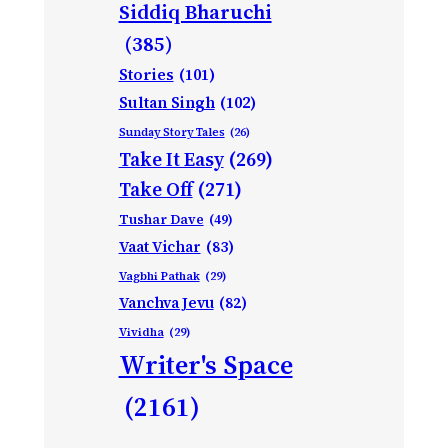
Siddiq Bharuchi
(385)
Stories
(101)
Sultan Singh
(102)
Sunday Story Tales
(26)
Take It Easy
(269)
Take Off
(271)
Tushar Dave
(49)
Vaat Vichar
(83)
Vagbhi Pathak
(29)
Vanchva Jevu
(82)
Vividha
(29)
Writer's Space
(2161)