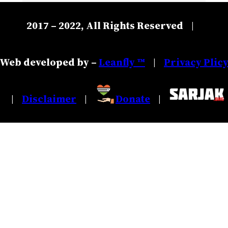
2017 – 2022, All Rights Reserved
|
Web developed by –
Leanfly ™
Privacy Plic
|
Disclaimer
Donate
|
|
|