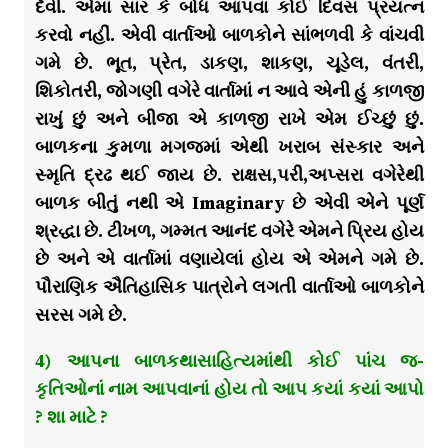
દેવી. એમાં સાર કે બોધ આપવા કોઈ દિવસ પ્રયત્ન
કરવો નહીં. એવી વાર્તાઓ બાળકોને સાંભળવી કે વાંચવી
ગમે છે. ભૂત, પ્રેત, ડાકણ, શાકણ, ચૂડેલ, વંતરી,
શિકોતરી, જોગણી વગેરે વાર્તામાં ન આવે એની હું કાળજી
રાખું છું અને બીજા એ કાળજી રાખે એમ ઈચ્છું છું.
બાળકના કુમળા મગજમાં એથી ખરાબ સંસ્કાર અને
સ્મૃતિ દ્રઢ થઈ જાય છે. રાક્ષસ,પરી,અપ્સરા વગેરેથી
બાળક બીતું નથી એ Imaginary છે એવી એને પૂર્ણ
શ્રદ્ધા છે. ટીખળ, ગમ્મત આનંદ વગેરે એમને પ્રિય હોય
છે અને એ વાર્તામાં વણાયેલાં હોય એ એમને ગમે છે.
પૌરાણિક ઐતિહાસિક પાત્રોને લગતી વાર્તાઓ બાળકોને
સરસ ગમે છે.
4) આપના બાળકથાસાહિત્યમાંથી કોઈ પાંચ જ-
કૃતિઓનાં નામ આપવાનાં હોય તો આપ કયાં કયાં આપો
? શા માટે ?