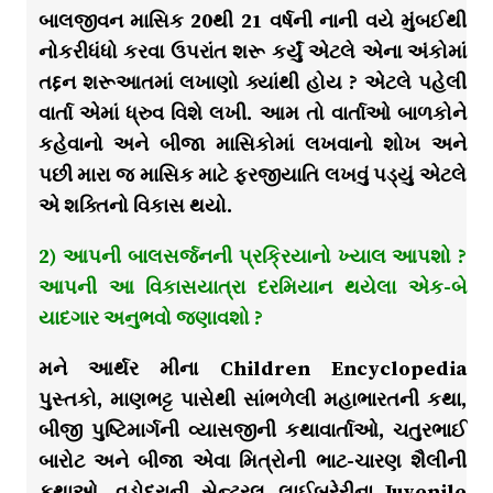
બાલજીવન માસિક 20થી 21 વર્ષની નાની વયે મુંબઈથી
નોકરીધંધો કરવા ઉપરાંત શરૂ કર્યું એટલે એના અંકોમાં
તદ્દન શરૂઆતમાં લખાણો ક્યાંથી હોય ? એટલે પહેલી
વાર્તા એમાં ધ્રુવ વિશે લખી. આમ તો વાર્તાઓ બાળકોને
કહેવાનો અને બીજા માસિકોમાં લખવાનો શોખ અને
પછી મારા જ માસિક માટે ફરજીયાતિ લખવું પડ્યું એટલે
એ શક્તિનો વિકાસ થયો.
2) આપની બાલસર્જનની પ્રક્રિયાનો ખ્યાલ આપશો ?
આપની આ વિકાસયાત્રા દરમિયાન થયેલા એક-બે
યાદગાર અનુભવો જણાવશો ?
મને આર્થર મીના Children Encyclopedia
પુસ્તકો, માણભટ્ટ પાસેથી સાંભળેલી મહાભારતની કથા,
બીજી પુષ્ટિમાર્ગની વ્યાસજીની કથાવાર્તાઓ, ચતુરભાઈ
બારોટ અને બીજા એવા મિત્રોની ભાટ-ચારણ શૈલીની
કથાઓ, વડોદરાની સેન્ટ્રલ લાઈબ્રેરીના Juvenile