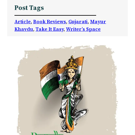
Post Tags
Article
, 
Book Reviews
, 
Gujarati
, 
Mayur
Khavdu
, 
Take It Easy
, 
Writer’s Space