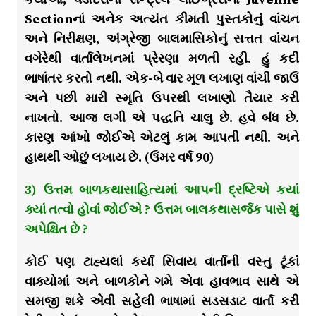
Sectionનાં અનેક અત્યંત કીમતી પુસ્તકોનું વાંચન
અને નિરીક્ષણ, અંગ્રેજી બાલમાસિકોનું સત્તત વાંચન
વગેરેથી વાર્તાલેખનમાં પ્રેરણા મળતી રહી. હું કદી
ભાષાંતર કરતો નથી. એક-બે વાર મૂળ લખાણ વાંચી જાઉં
અને પછી મારી સ્મૃતિ ઉપરથી લખાણો તૈયાર કરી
નાખતો. આજ લગી એ પદ્ધતિ ચાલુ છે. હવે બંધ છે.
કારણ આંખો જોઈએ એટલું કામ આપતી નથી. અને
હાથથી ઓછું લખાય છે. (ઉંમર વર્ષ 90)
3) ઉત્તમ બાળકથાસાહિત્યમાં આપની દ્રષ્ટિએ કયાં
ક્યાં તત્વો હોવાં જોઈએ ? ઉત્તમ બાલકથાસર્જક પાસે શું
અપેક્ષિત છે ?
કોઈ પણ ટાહ્યલાં કર્યા સિવાય વાર્તાની વસ્તુ ટૂંકાં
વાક્યોમાં અને બાળકોને ગમે એવા હાવભાવ સાથે એ
સમજી શકે એવી સહેલી ભાષામાં સડસડાટ વાર્તા કરી