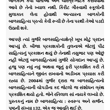
બાળકોને કેવી વાર્તાઓ અને ચરિત્ર-નાટક કરાવવામાં
આવે છે તેનો ખ્યાલ નથી. કિરીટ ગૌસ્વામી સ્કૂલોની
મુલાકાત લેતા હોવાથી અત્યારના બાળકોની
બાળસાહિત્ય પ્રત્યે કેવી રૂચી છે તેના પરથી તેઓ પડદો
ઉઠાવી શકે.
આપણે ત્યાં ગુર્જરે બાળસાહિત્યક્ષેત્રે ખૂબ મોટું પ્રદાન
આપ્યું છે. બીજા પ્રકાશકોની તુલનાએ જેટલું પીઢ
સાહિત્યનું પ્રકાશન થયું છે તેનાથી તસુભાર પણ ઓછું
નહીં એટલું બાળસાહિત્યમાં ગુર્જરે યોગદાન આપ્યું છે.
હજુ પણ નવું નવું અથવા જૂનું ફરી પ્રકાશિત કરી તે
બાળસાહિત્યને જીવંત રાખવાનો અડીખમ પ્રયાસ કરી
રહ્યા છે. 2004માં ગુર્જર દ્રારા જ બાળસાહિત્યનો
બાળસાહિત્યની ચોપડીના કદ જેટલો જ સંશોધન ગ્રંથ
પ્રકાશિત થયો હતો. જેને રતિલાલ સાં નાયકે લખ્યો છે.
પુસ્તકનું નામ છે બાળસાહિત્ય : સ્વરૂપ અને સર્જન.
પૃષ્ઠની સંખ્યા 132. એક જ આવૃતિ થઈ છે.