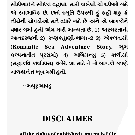
સીદીભાઈને સીદકાં વહાલાં. મારી લખેલી ચોપડીઓ ગમે
એ સ્વાભાવિક છે. છતાં સ્મૃતિ ઉપરથી હું કહી શકુ કે
નીચેની ચોપડીઓ મને વધારે ગમે છે અને એ બાળકોને
વધારે ગમી હતી એમ મારી માન્યતા છે. 1) અરબસ્તાની
આનંદરજની 2) કૃષ્ણકહાણી-ભાગ1-2 3) એકલવાયો
(Romantic Sea Adventure Story, ખૂબ
કલ્પનાતીત પ્રસંગો) 4) અભિમન્યુ 5) કાળીયો
(મહાકવિ કાલીદાસ) વગેરે. શા માટે તે તો બાળકો જાણે
બાળકોને તે ખૂબ ગમી હતી.
~ મયૂર ખાવડુ
DISCLAIMER
All the rights of Published Content is fully