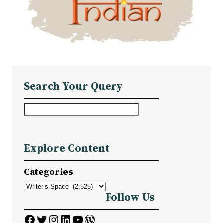
Search Your Query
S
e
a
Explore Content
r
c
Categories
h
Follow Us
Facebook
Twitter
Instagram
LinkedIn
YouTube
WordPress