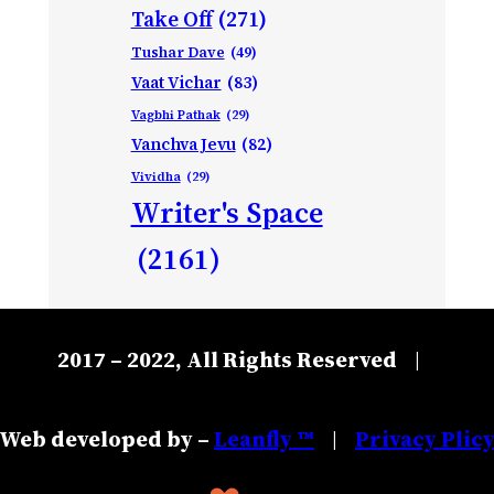
Take Off
(271)
Tushar Dave
(49)
Vaat Vichar
(83)
Vagbhi Pathak
(29)
Vanchva Jevu
(82)
Vividha
(29)
Writer's Space
(2161)
2017 – 2022, All Rights Reserved
|
Web developed by –
Leanfly ™
Privacy Plic
|