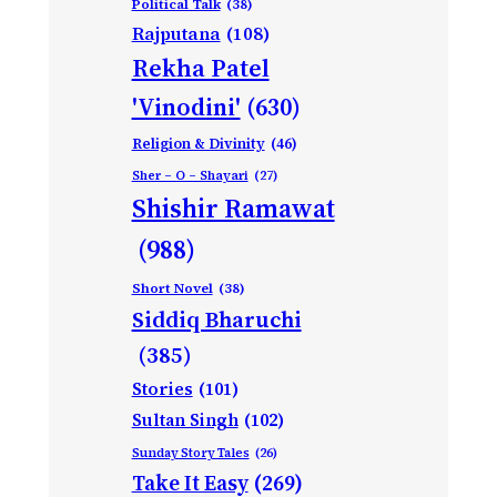
Political Talk
(38)
Rajputana
(108)
Rekha Patel
'Vinodini'
(630)
Religion & Divinity
(46)
Sher – O – Shayari
(27)
Shishir Ramawat
(988)
Short Novel
(38)
Siddiq Bharuchi
(385)
Stories
(101)
Sultan Singh
(102)
Sunday Story Tales
(26)
Take It Easy
(269)