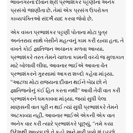
ભાવનગરના દીવાન શ્રી પ્રભાશંકર પટ્ટણીના અનેક
પ્રસંગો જાણીતા છે. તેમાં એક પ્રસંગ ઉપરોક્ત
કાવ્યપંક્તિઓ સંદર્ભે યાદ કરવા જેવો છે.
એક વખત પ્રભાશંકર પટ્ટણી પોતાના મોટા પુત્ર
અનંતરાય સાથે બેસીને મહત્વનું કામ કરી રહ્યા હતા. તે
વખતે કોઈ જ્ઞાતિજન અચાનક મળવા આવ્યા.
પ્રભાશંકરે તરત તેમને ચાલતા કામની વચ્ચે જ મુલાકાત
માટે બોલાવી લીધા. આવનાર ભાઈએ આવતા વેંત
પ્રભાશંકરને ગુસ્સામાં આકરા શબ્દો કહેવા માંડ્યા.
“આટલા મોટા રાજ્યના દીવાન થઈને બેઠા છો ને
જ્ઞાતિજનોનું કંઈ હિત કરતા નથી” આવી તેવી વાત કરી
પ્રભાશંકરને ધમકાવવા માંડ્યા. જ્યાં સુધી પેલા
માણસની વાત પૂરી ન થઈ ત્યાં સુધી પ્રભાશંકરે તેમને
અટકાવ્યા નહીં. આવનાર ભાઈએ એકની એક વાત
અનેક વાર કરી ત્યારે પ્રભાશંકરે પૂછ્યું, “તમે કયા
ઉદ્દેશથી આવ્યા છો તે કહો અને મારી પાસે શું ઇચ્છો