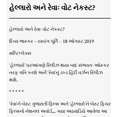
હેલ્લારો અને રેવાઃ વોટ નેકસ્ટ?
હેલ્લારો અને રેવાઃ વોટ નેકસ્ટ?
દિવ્ય ભાસ્કર – રસરંગ પૂર્તિ – 18 ઓગસ્ટ 2019
મલ્ટિપ્લેક્સ
‘હેલ્લારો’ ઘરઆંગણે રિલીઝ થયા બાદ સંભવતઃ ઓસ્કર
તરફ ગતિ કરશે અનૈ ‘રેવા’નું ડબ્ડ હિંદી વર્ઝન રિલીઝ
થશે.
* * * * *
‘રેવા’ને બેસ્ટ ગુજરાતી ફિલ્મ અને ‘હેલ્લારો’ને બેસ્ટ ફિચર
ફિલ્મનો નેશનલ અવૉર્ડ… ગયા અઠવાડિયે આવેલા આ