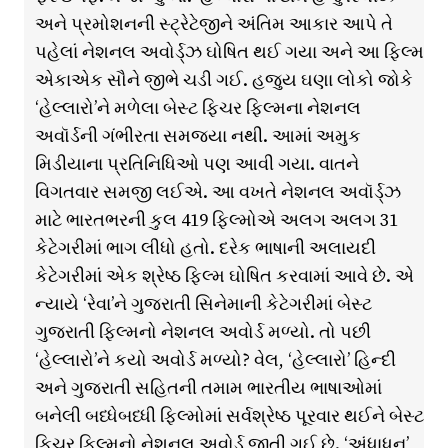
અને પ્રમોશનની સ્ટ્રેટેજીને અંતિમ આકાર આપે તે
પહેલાં નેશનલ અવોર્ડ્ઝ ઘોષિત થઈ ગયા અને આ ફિલ્મ
એકાએક સૌને જીભે ચડી ગઈ. હજુય ઘણા લોકો જોકે
‘હેલ્લારો’ને મળેલા બેસ્ટ ફિચર ફિલ્મના નેશનલ
અવૉર્ડની ગંભીરતા સમજ્યા નથી. આમાં અમુક
મિડીયાના પ્રતિનિધિઓ પણ આવી ગયા. વાતને
વિગતવાર સમજી લઈએ. આ વખતે નેશનલ અવૉર્ડ્ઝ
માટે ભારતભરની કુલ 419 ફિલ્મોએ અલગ અલગ 31
કેટેગરીમાં ભાગ લીધો હતો. દરેક ભાષાની અલાયદી
કેટેગરીમાં એક શ્રેષ્ઠ ફિલ્મ ઘોષિત કરવામાં આવે છે. એ
ન્યાયે ‘રેવા’ને ગુજરાતી સિનેમાની કેટેગરીમાં બેસ્ટ
ગુજરાતી ફિલ્મનો નેશનલ અવોર્ડ મળ્યો. તો પછી
‘હેલ્લારો’ને કયો અવોર્ડ મળ્યો? વેલ, ‘હેલ્લારો’ હિન્દી
અને ગુજરાતી સહિતની તમામ ભારતીય ભાષાઓમાં
બનેલી બધ્ધેબધ્ધી ફિલ્મોમાં સર્વશ્રેષ્ઠ પૂરવાર થઈને બેસ્ટ
ફિચર ફિલ્મનો નેશનલ અવોર્ડ જીતી ગઈ છે. ‘અંધાધૂન’,