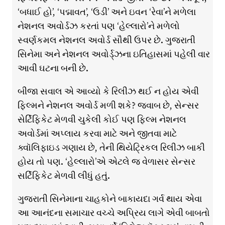
‘બધાઈ હો’, ‘પદ્માવત’, ‘ઉડી’ અને ઇવન ‘રેવા’ને મળેલા
નેશનલ અવોર્ડઝ કરતાં પણ ‘હેલ્લારો’ને મળેલો
સ્વર્ણકમલ નેશનલ અવોર્ડ સૌથી ઉપર છે. ગુજરાતી
સિનેમા અને નેશનલ અવોર્ડ્ઝના ઇતિહાસમાં પહેલી વાર
આવી ઘટના બની છે.
બીજા સવાલ એ આવ્યો કે રિલીઝ થઈ ન હોય એવી
ફિલ્મને નેશનલ અવોર્ડ મળી શકે? જવાબ છે, સેન્સર
સેર્ટિફિકેટ મેળવી ચુકેલી કોઈ પણ ફિલ્મ નેશનલ
અવોર્ડમાં અપ્લાય કરવા માટે અને જીતવા માટે
ક્વૉલિફાઇડ ગણાય છે, તેની થિયેટ્રિકલ રિલીઝ બાકી
હોય તો પણ. ‘હેલ્લારો’એ એટલે જ વેળાસર સેન્સર
સર્ટિફિકેટ મેળવી લીધું હતું.
ગુજરાતી સિનેમાના ચાહકોને બાકાયદા ગર્વ થાય એવા
આ આનંદના સમાચાર વચ્ચે અપ્રિય લાગે એવી બાબતો