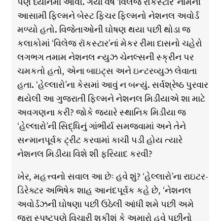
પણ ધ્યાનમાં આવી. ગયા વર્ષે ‘વિલેજ રૉકસ્ટાર’ નામની
આસામી ફિલ્મને બેસ્ટ ફિચર ફિલ્મનો નેશનલ અવોર્ડ
મળ્યો હતો. વિજેતાઓની ઘોષણ થયા પછી થોડા જ
કલાકોમાં ‘વિલેજ રૉકસ્ટાર’નાં મેકર રીમા દાસનો ચહેરો
લગભગ તમામ નેશનલ ન્યુઝ ચેનલ્સની સ્ક્રીન પર
ચમકતો હતો, એના બાઇટ્સ અને ઇન્ટરવ્યુઝ લેવાતા
હતા. ‘હેલ્લારો’ના કેસમાં આવું ન બન્યું. સર્વશ્રેષ્ઠ પુરવાર
થયેલી આ ગુજરાતી ફિલ્મને નેશનલ મિડીયાએ શા માટે
અવગણના કરી? જોકે જ્યારે સ્થાનિક મિડીયા જ
‘હેલ્લારો’ની સિદ્ધિનું ગાંભીર્ય સમજવામાં અને તેને
સન્માનપૂર્વક ટ્રીટ કરવામાં કાચી પડી હોય ત્યારે
નેશનલ મિડીયા વિશે શી ફરિયાદ કરવી?
ખેર, મહત્ત્વનો સવાલ આ છેઃ હવે શું? ‘હેલ્લારો’ના રાઇટર-
ડિરેક્ટર અભિષેક શાહ આનંદપૂર્વક કહે છે, ‘નેશનલ
અવોર્ડઝની ઘોષણા પછી ઉઠેલી આંધી શમે પછી અમે
જરા સ્પષ્ટપણે વિચારી શકીશું કે અમારો હવે પછીનો