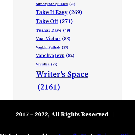
Sunday Story Tales
(26)
Take It Easy
(269)
Take Off
(271)
Tushar Dave
(49)
Vaat Vichar
(83)
Vagbhi Pathak
(29)
Vanchva Jevu
(82)
Vividha
(29)
Writer's Space
(2161)
2017 – 2022, All Rights Reserved
|