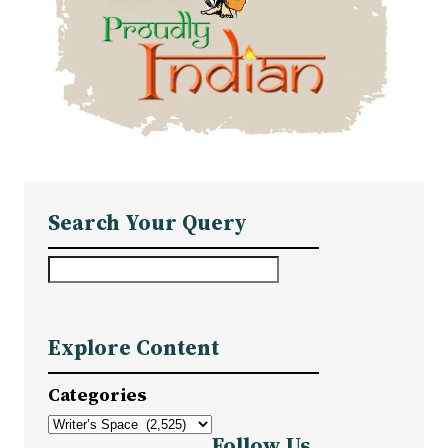
Search Your Query
S
e
a
Explore Content
r
c
Categories
h
Follow Us