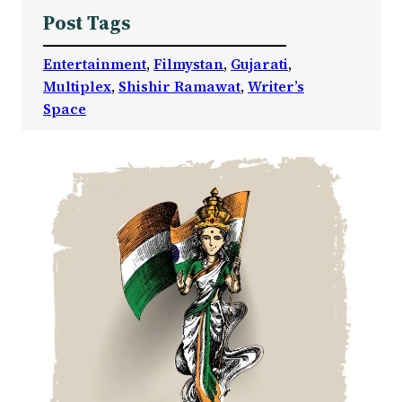
Post Tags
Entertainment
, 
Filmystan
, 
Gujarati
, 
Multiplex
, 
Shishir Ramawat
, 
Writer’s
Space