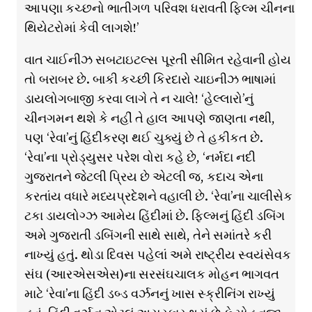
આપણા કચ્છનો ભાતીગળ પરિવશ ધરાવતી ફિલ્મ ચીનના
થિયેટરોમાં કેવી લાગશે!’
વાત ચાઈનીઝ સબટાઇટલ્સ પૂરતી સીમિત રહેવાની હોય
તો બરાબર છે. બાકી કચ્છી કિરદારો ચાઇનીઝ ભાષામાં
ડાયલોગબાજી કરવા લાગે તે ન ચાલે! ‘હેલ્લારો’નું
ચીનગમન થશે કે નહીં તે હાલ આપણે જાણતા નથી,
પણ ‘રેવા’નું હિંદીકરણ થઈ ચુક્યું છે તે હકીકત છે.
‘રેવા’ના પ્રોડ્યુસર પરેશ વોરા કહે છે, ‘નર્મદા નદી
ગુજરાતને જેટલી પ્રિય છે એટલી જ, કદાચ એના
કરતાંય વધારે મધ્યપ્રદેશને વહાલી છે. ‘રેવા’ના ચાલીસેક
ટકા ડાયલોગ્ઝ આમેય હિંદીમાં છે. ફિલ્મનું હિંદી ડબિંગ
અમે ગુજરાતી ડબિંગની સાથે સાથે, તેને સમાંતરે કરી
નાખ્યું હતું. થોડા દિવસ પહેલાં અમે રાષ્ટ્રીય સ્વયંસેવક
સંઘ (આરએસએસ)ના સરસંઘચાલક મોહન ભાગવત
માટે ‘રેવા’ના હિંદી ડબ્ડ વર્ઝનનું ખાસ સ્ક્રીનિંગ રાખ્યું