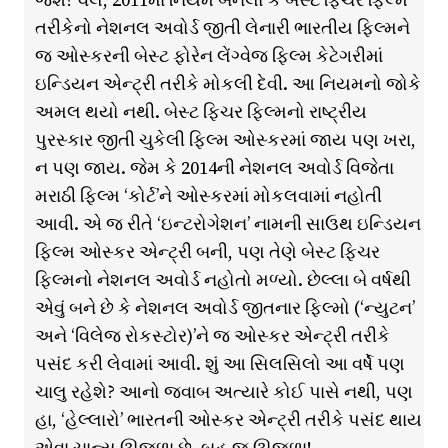
તરીકેનો નેશનલ અવોર્ડ જીતી લેનારી ભારતીય ફિલ્મને
જ ઓસ્કરની બેસ્ટ ફોરેન લેંગ્વેજ ફિલ્મ કેટેગરીમાં
ઇન્ડિયન એન્ટ્રી તરીકે મોકલી દેવી. આ નિયમનો જોકે
અમલ થયો નથી. બેસ્ટ ફિચર ફિલ્મનો રાષ્ટ્રીય
પુરસ્કાર જીતી ચુકેલી ફિલ્મ ઓસ્કરમાં જાય પણ ખરા,
ન પણ જાય. જેમ કે 2014ની નેશનલ અવોર્ડ વિજેતા
મરાઠી ફિલ્મ ‘કોર્ટ’ને ઓસ્કરમાં મોકલવામાં નહોતી
આવી. એ જ રીતે ‘ઇન્ટરોગેશન’ નામની સાઉથ ઇન્ડિયન
ફિલ્મ ઓસ્કર એન્ટ્રી બની, પણ તેણે બેસ્ટ ફિચર
ફિલ્મનો નેશનલ અવોર્ડ નહોતો મળ્યો. છેલ્લા બે વર્ષથી
એવું બને છે કે નેશનલ અવોર્ડ જીતનાર ફિલ્મો (‘ન્યુટન’
અને ‘વિલેજ રોકસ્ટોર)’ને જ ઓસ્કર એન્ટ્રી તરીકે
પસંદ કરી લેવામાં આવી. શું આ સિલસિલો આ વર્ષે પણ
ચાલુ રહેશે? આનો જવાબ અત્યારે કોઈ પાસે નથી, પણ
હા, ‘હેલ્લારો’ ભારતની ઓસ્કર એન્ટ્રી તરીકે પસંદ થાય
એવા ચાન્સ ઊજળા છે. બહુ જ ઊજળા!