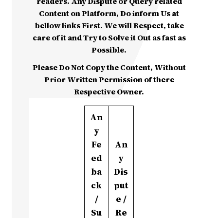
readers. Any Dispute or Query related
Content on Platform, Do inform Us at
bellow links First. We will Respect, take
care of it and Try to Solve it Out as fast as
Possible.
Please Do Not Copy the Content, Without
Prior Written Permission of there
Respective Owner.
An
y
Fe
An
ed
y
ba
Dis
ck
put
/
e /
Su
Re