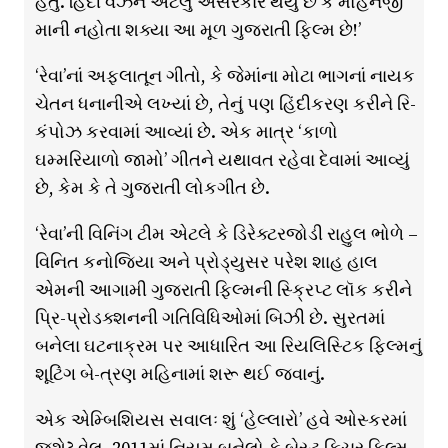
હતું. હિંદી વર્ઝન એટલું અસરકાર થયું છે કે મોહનજી
માની નહોતા શક્યા આ મૂળ ગુજરાતી ફિલ્મ છે!’
‘રેવા’નાં અફલાતૂન ગીતો, કે જેમાંના મોટા ભાગનાં નાયક
ચેતન ધનાનીએ લખ્યાં છે, તેનું પણ હિંદીકરણ કરીને રિ-
કંપોઝ કરવામાં આવ્યાં છે. એક માત્ર ‘કાળો
ઘમ્મરિયાળો જામો’ ગીતને યથાવત રહેવા દેવામાં આવ્યું
છે, કેમ કે તે ગુજરાતી લોકગીત છે.
‘રેવા’ની વિનિંગ ટીમ એટલે કે ડિરેક્ટરજોડી રાહુલ ભોળે –
વિનિત કનોજિયા અને પ્રોડ્યુસર પરેશ શાહ હાલ
એમની આગામી ગુજરાતી ફિલ્મની સ્ક્રિપ્ટ લૉક કરીને
પ્રિ-પ્રોડક્શનની ગતિવિધિઓમાં બિઝી છે. સુરતમાં
બનેલા ઘટનાક્રમ પર આધારિત આ રિયલિસ્ટિક ફિલ્મનું
શૂટિંગ બે-ત્રણ મહિનામાં શરૂ થઈ જવાનું.
એક એમ્બિશિયસ સવાલઃ શું ‘હેલ્લારો’ હવે ઓસ્કરમાં
જશે? વેલ, 2011માં નિયમ બનેલો કે બેસ્ટ ફિચર ફિલ્મ