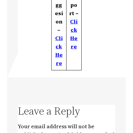
gg
po
esi
rt –
on
Cli
–
ck
Cli
He
ck
re
He
re
Leave a Reply
Your email address will not be