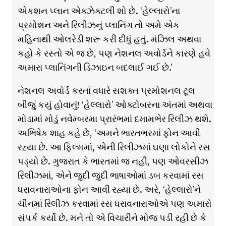
એકશન પ્લાન એક્ઝેક્ટલી શો છે. ‘હેલ્લારો’ના
પ્રમોશન અને રિલીઝનું પ્લાનિંગ તો અમે એક
મહિનાથી ઓલરેડી શરૂ કરી દીધું હતું. મંઝિલ અથવા
કહો કે રસ્તો એ જ છે, પણ નેશનલ અવોર્ડને કારણે હવે
અમારા પ્લાનિંગની ડિઝાઇન બદલાઈ ગઈ છે.’
નેશનલ અવોર્ડ કરતાં વધારે સશક્ત પ્રમોશનલ ટૂલ
બીજું કયું હોવાનું! ‘હેલ્લારો’ ઓક્ટોબરના અંતમાં અથવા
મોડામાં મોડું નવેમ્બરમા પ્રારંભમાં દમામભેર રિલીઝ થશે.
અભિષેક શાહ કહે છે, ‘અમને ભારતભરમાં ફોન આવી
રહ્યા છે. આ ફિલ્મમાં, એની રિલીઝમાં ઘણા લોકોને રસ
પડ્યો છે. ગુજરાત કે ભારતમાં જ નહીં, પણ ઓવરસીઝ
રિલીઝમાં, એને જુદી જુદી ભાષાઓમાં ડબ કરવામાં રસ
ધરાવનારાઓના ફોન આવી રહ્યા છે. અરે, ‘હેલ્લારો’ને
ચીનમાં રિલીઝ કરવામાં રસ ધરાવનારાઓએ પણ અમારો
સંપર્ક કર્યો છે. મને તો એ વિચારીને મોજ પડી રહી છે કે