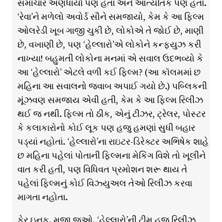
સમાચાર અણધાર્યા પણ હતા અને આત્યંતિક પણ હતા.
‘રેવા’ને મળેલો અવોર્ડ સૌને સમજાયો, કેમ કે આ ફિલ્મ
ઓલરેડી ખૂબ ગાજી ચુકી છે, લોકોએ તે જોઈ છે, માણી
છે, વખાણી છે, પણ ‘હેલ્લારો’એ લોકોને કન્ફ્યુઝ કરી
નાખ્યા! બહુમતી લોકોના મનમાં એ સવાલ ઉદભવ્યો કે
આ ‘હેલ્લારો’ એટલે વળી કઈ ફિલ્મ? (આ કૉલમમાં છ
મહિના આ સવાલનો જવાબ અપાઈ ગયો છે.) પબ્લિકની
મૂંઝવણ સમજાય એવી હતી, કેમ કે આ ફિલ્મ રિલીઝ
થઈ જ નથી. ફિલ્મ તો ઠીક, એનું ટીઝર, ટ્રેલર, પોસ્ટર
કે કલાકારોનો કોઈ લૂક પણ હજુ હમણાં સુધી બહાર
પડ્યાં નહોતાં. ‘હેલ્લારો’ના રાઇટર-ડિરેક્ટર અભિષેક શાહે
છ મહિના પહેલાં પોતાની ફિલ્મના મેકિંગ વિશે તો ખૂલીને
વાત કરી હતી, પણ વિધિવત પ્રમોશન શરૂ થાય તે
પહેલાં ફિલ્મનું કોઈ વિઝ્યુઅલ તેઓ રિલીઝ કરવા
માગતા નહોતા.
ફેર ઇનફ. મજા જુઓ. ‘હેલ્લારો’ની ટીમ હજુ રિલીઝ