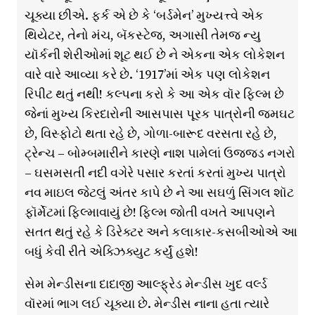
ચૂક્યા છીએ. ફર્ક એ છે કે ‘બર્ડમેન’ મુખ્યત્ત્વે એક
થિયેટર, તેનો મંચ, બૅકસ્ટેજ, અગાસી તેમજ ન્યુ
યૉર્કની શેરીઓમાં શૂટ થઈ છે ને એકના એક લોકેશન
વારે વારે આવ્યા કરે છે. ‘1917’માં એક પણ લોકેશન
રિપીટ થતું નથી! કલ્પના કરો કે આ એક વૉર ફિલ્મ છે
જેનાં મુખ્ય કિરદારોની આસપાસ પૂરક પાત્રોની જમઘટ
છે, વિસ્ફોટો થતા રહે છે, ગોળા-બારૂદ વરસતા રહે છે,
ટ્રેન્ચ – બોમ્બમારીને કારણે નાશ પામેલાં ઉજ્જડ નગરો
– ઘસમસતી નદી વગેરે પસાર કરતાં કરતાં મુખ્ય પાત્રો
નવ માઇલ જેટલું અંતર કાપે છે ને આ સઘળું સિંગલ શૉટ
ફૉર્મેટમાં ફિલ્માવાયું છે! ફિલ્મ જોતી વખતે આપણને
સતત થતું રહે કે ડિરેક્ટર અને કલાકાર-કસબીઓએ આ
બધું કેવી રીતે એક્ઝિક્યુટ કર્યું હશે!
સેમ મેન્ડીસના દાદાજી આલ્ફ્રેડ મેન્ડીસ ખુદ વર્લ્ડ
વૉરમાં ભાગ લઈ ચૂક્યા છે. મેન્ડીસ નાના હતા ત્યારે