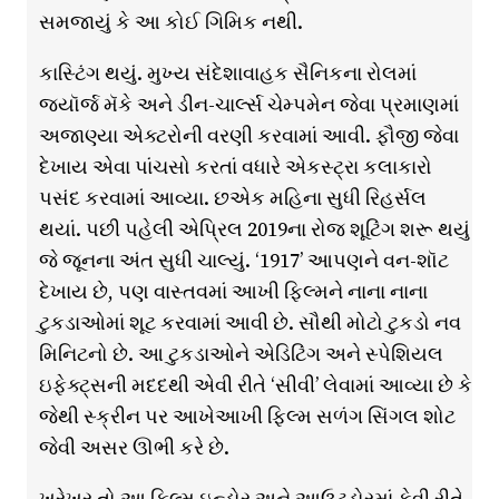
સમજાયું કે આ કોઈ ગિમિક નથી.
કાસ્ટિંગ થયું. મુખ્ય સંદેશાવાહક સૈનિકના રોલમાં
જ્યૉર્જ મૅકે અને ડીન-ચાર્લ્સ ચેમ્પમેન જેવા પ્રમાણમાં
અજાણ્યા એક્ટરોની વરણી કરવામાં આવી. ફૌજી જેવા
દેખાય એવા પાંચસો કરતાં વધારે એકસ્ટ્રા કલાકારો
પસંદ કરવામાં આવ્યા. છએક મહિના સુધી રિહર્સલ
થયાં. પછી પહેલી એપ્રિલ 2019ના રોજ શૂટિંગ શરૂ થયું
જે જૂનના અંત સુધી ચાલ્યું. ‘1917’ આપણને વન-શૉટ
દેખાય છે, પણ વાસ્તવમાં આખી ફિલ્મને નાના નાના
ટુકડાઓમાં શૂટ કરવામાં આવી છે. સૌથી મોટો ટુકડો નવ
મિનિટનો છે. આ ટુકડાઓને એડિટિંગ અને સ્પેશિયલ
ઇફેક્ટ્સની મદદથી એવી રીતે ‘સીવી’ લેવામાં આવ્યા છે કે
જેથી સ્ક્રીન પર આખેઆખી ફિલ્મ સળંગ સિંગલ શોટ
જેવી અસર ઊભી કરે છે.
ખરેખર તો આ ફિલ્મ ઇન્ડોર અને આઉટડોરમાં કેવી રીતે