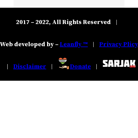
2017 – 2022, All Rights Reserved
|
Web developed by –
Leanfly ™
Privacy Plic
|
Disclaimer
Donate
|
|
|