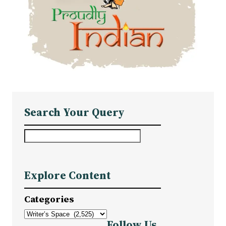
Search Your Query
S
e
a
Explore Content
r
c
Categories
h
Follow Us