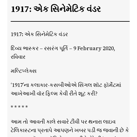
1917: એક સિનેમેટિક વંડર
1917: એક સિનેમેટિક વંડર
દિવ્ય ભાસ્કર – રસરંગ પૂર્તિ – 9 February 2020,
રવિવાર
મલ્ટિપ્લેક્સ
‘1917’ના કલાકાર-કસબીઓએ સિંગલ શૉટ ફૉર્મેટમાં
આખેઆખી વૉર ફિલ્મ કેવી રીતે શૂટ કરી?
* * * * *
આમ તો આવતી કાલે સવારે ટીવી પર થનારા લાઇવ
ટેલિકાસ્ટના પ્રતાપે આપણને ખબર પડી જ જવાની છે કે