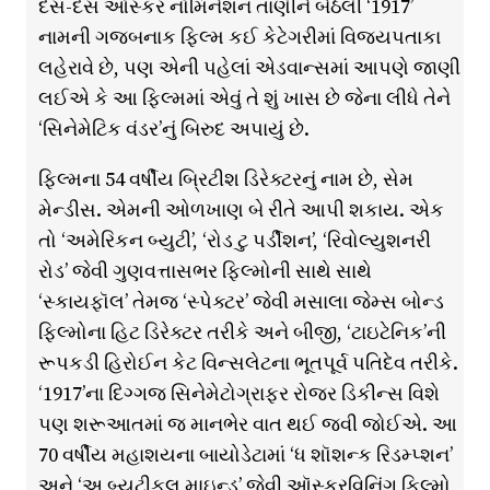
દસ-દસ ઑસ્કર નૉમિનેશન તાણીને બેઠેલી ‘1917’
નામની ગજબનાક ફિલ્મ કઈ કેટેગરીમાં વિજયપતાકા
લહેરાવે છે, પણ એની પહેલાં એડવાન્સમાં આપણે જાણી
લઈએ કે આ ફિલ્મમાં એવું તે શું ખાસ છે જેના લીધે તેને
‘સિનેમેટિક વંડર’નું બિરુદ અપાયું છે.
ફિલ્મના 54 વર્ષીય બ્રિટીશ ડિરેક્ટરનું નામ છે, સેમ
મેન્ડીસ. એમની ઓળખાણ બે રીતે આપી શકાય. એક
તો ‘અમેરિકન બ્યુટી’, ‘રોડ ટુ પર્ડીશન’, ‘રિવોલ્યુશનરી
રોડ’ જેવી ગુણવત્તાસભર ફિલ્મોની સાથે સાથે
‘સ્કાયફૉલ’ તેમજ ‘સ્પેક્ટર’ જેવી મસાલા જેમ્સ બોન્ડ
ફિલ્મોના હિટ ડિરેક્ટર તરીકે અને બીજી, ‘ટાઇટેનિક’ની
રૂપકડી હિરોઈન કેટ વિન્સલેટના ભૂતપૂર્વ પતિદેવ તરીકે.
‘1917’ના દિગ્ગજ સિનેમેટોગ્રાફર રોજર ડિકીન્સ વિશે
પણ શરૂઆતમાં જ માનભેર વાત થઈ જવી જોઈએ. આ
70 વર્ષીય મહાશયના બાયોડેટામાં ‘ધ શૉશન્ક રિડમ્પ્શન’
અને ‘અ બ્યુટીફુલ માઇન્ડ’ જેવી ઑસ્કરવિનિંગ ફિલ્મો,