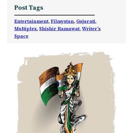
Post Tags
Entertainment
, 
Filmystan
, 
Gujarati
, 
Multiplex
, 
Shishir Ramawat
, 
Writer’s
Space