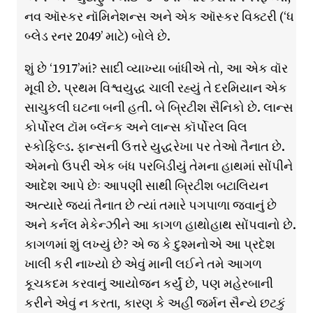
નવ ઑસ્કર નૉમિનેશન્સ અને એક ઑસ્કર વિક્ટરી (‘ધ
બ્લેડ રનર 2049’ માટે) બોલે છે.
શું છે ‘1917’માં? સાદી વ્યાખ્યા બાંધીએ તો, આ એક વૉર
મૂવી છે. પ્રથમ વિશ્વયુદ્ધ ચાલી રહ્યું તે દરમિયાન એક
સાચુકલી ઘટના બની હતી. બે બ્રિટીશ સૈનિકો છે. લાન્સ
કોર્પોરલ ટૉમ બ્લૅન્ક અને લાન્સ કૉર્પોરલ વિલ
સ્કોફિલ્ડ. ફાન્સની ઉત્તરે યુદ્ધરેખા પર તેઓ તૈનાત છે.
એમનો ઉપરી એક બંધ પરબિડીયું તેમના હાથમાં સોંપીને
આદેશ આપે છેઃ આપણી સાથી બ્રિટીશ બટાલિયન
અત્યારે જ્યાં તૈનાત છે ત્યાં તમારે પગપાળા જવાનું છે
અને કર્નલ મેકેન્ઝીને આ કાગળ હાથોહાથ સોંપવાનો છે.
કાગળમાં શું લખ્યું છે? એ જ કે દુશ્મનોએ આ પ્રદેશ
ખાલી કરી નાખ્યો છે એવું માની લઈને તમે આગળ
કૂચકદમ કરવાનું આયોજન કર્યું છે, પણ મહેરબાની
કરીને એવું ન કરતા, કારણ કે અહીં જર્મન સૈન્યે છટકું