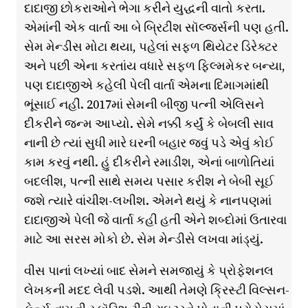
દાદાજી છોકરાઓને ભેગા કરીને યુદ્ધની વાતો કરતા.
એમાંની એક વાર્તા આ બે બ્રિટીશ સૉલ્જર્સની પણ હતી.
સેમ મેન્ડીસ મોટા થયા, પહેલાં સફળ થિયેટર ડિરેક્ટર
અને પછી એના કરતાંય વધારે સફળ ફિલ્મમેકર બન્યા,
પણ દાદાજીએ કહેલી પેલી વાર્તા એમના દિમાગમાંથી
ભૂંસાઈ નહીં. 2017માં સેમની બીજી પત્ની એલિસને
દીકરીને જન્મ આપ્યો. સેમે નક્કી કર્યું કે બેબલી સાવ
નાની છે ત્યાં સુધી મારે ઘરની બહાર જવું પડે એવું કોઈ
કામ કરવું નથી. હું દીકરીને રમાડીશ, એનાં બાળોતિયાં
બદલીશ, પત્ની સાથે સમય પસાર કરીશ ને બેબી સૂઈ
જશે ત્યારે વાંચીશ-લખીશ. એમને થયું કે નાનપણમાં
દાદાજીએ પેલી જે વાર્તા કહી હતી એને શબ્દોમાં ઉતારવા
માટે આ સરસ મોકો છે. સેમ મેન્ડીસે લખવા માંડ્યું.
વીસ પાનાં લખ્યાં બાદ સેમને સમજાયું કે પ્રોફેશનલ
લેખકની મદદ લેવી પડશે. આથી તેમણે ક્રિસ્ટી વિલ્સન-