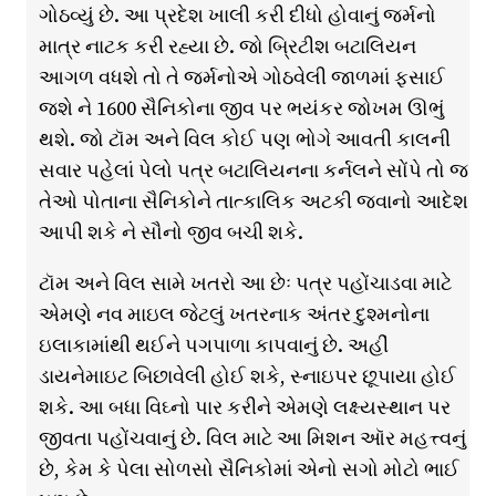
ગોઠવ્યું છે. આ પ્રદેશ ખાલી કરી દીધો હોવાનું જર્મનો
માત્ર નાટક કરી રહ્યા છે. જો બ્રિટીશ બટાલિયન
આગળ વધશે તો તે જર્મનોએ ગોઠવેલી જાળમાં ફસાઈ
જશે ને 1600 સૈનિકોના જીવ પર ભયંકર જોખમ ઊભું
થશે. જો ટૉમ અને વિલ કોઈ પણ ભોગે આવતી કાલની
સવાર પહેલાં પેલો પત્ર બટાલિયનના કર્નલને સોંપે તો જ
તેઓ પોતાના સૈનિકોને તાત્કાલિક અટકી જવાનો આદેશ
આપી શકે ને સૌનો જીવ બચી શકે.
ટૉમ અને વિલ સામે ખતરો આ છેઃ પત્ર પહોંચાડવા માટે
એમણે નવ માઇલ જેટલું ખતરનાક અંતર દુશ્મનોના
ઇલાકામાંથી થઈને પગપાળા કાપવાનું છે. અહીં
ડાયનેમાઇટ બિછાવેલી હોઈ શકે, સ્નાઇપર છૂપાયા હોઈ
શકે. આ બધા વિઘ્નો પાર કરીને એમણે લક્ષ્યસ્થાન પર
જીવતા પહોંચવાનું છે. વિલ માટે આ મિશન ઑર મહત્ત્વનું
છે, કેમ કે પેલા સોળસો સૈનિકોમાં એનો સગો મોટો ભાઈ