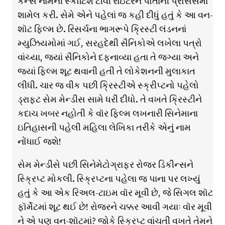
કેર્ન્સ નામની સ્કૉટિશ ટીવી રાઇટરને પોતાની પ્રોસેસમાં
શામેલ કરી. સેમે એને પહેલાં જ કહી દીધું હતું કે આ વન-
શૉટ ફિલ્મ છે. રિસર્ચના ભાગરૂપે ક્રિસ્ટી લંડનનાં
મ્યુઝિયમોમાં ગઈ, સરહદેથી સૈનિકોએ લખેલા પત્રો
વાંચ્યા, જ્યાં સૈનિકોને દફનાવ્યા હતા તે જગ્યા અને
જ્યાં ફિલ્મ શૂટ થવાની હતી તે લોકેશનની મુલાકાત
લીધી. ચાર જ વીક પછી ક્રિસ્ટીએ સ્ક્રીપ્ટનો પહેલો
ડ્રાફ્ટ સેમ મેન્ડીસ સામે ધરી દીધો. તે વખતે ક્રિસ્ટીને
કદાચ ખબર નહોતી કે વૉર ફિલ્મ લખનારી સિનેમાના
ઇતિહાસની પહેલી મહિલા લેખિકા તરીકે એનું નામ
નોંધાઈ જશે!
સેમ મેન્ડીસે પછી સિનેમેટોગ્રાફર રોજર ડિકીન્સને
સ્ક્રિપ્ટ મોકલી. સ્ક્રિપ્ટના પહેલા જ પાના પર લખ્યું
હતું કે આ એક રિઅલ-ટાઇમ વૉર મૂવી છે, જે સિગલ શૉટ
ફૉર્મેટમાં શૂટ થઈ છે! રોજરને ચક્કર આવી ગયાઃ વૉર મૂવી
ને એ પણ વન-શૉટમાં? જોકે સ્ક્રિપ્ટ વાંચતી વખતે તેમને