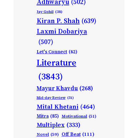
Adhwaryu
(502)
Jay Gohil
(38)
Kiran P. Shah
(639)
Laxmi Dobariya
(507)
Let's Connect
(82)
Literature
(3843)
Mayur Khavdu
(268)
Mid-day Review
(31)
Mital Khetani
(464)
Mitra
(85)
Motivational
(51)
Multiplex
(333)
Off Beat
(111)
Novel
(59)