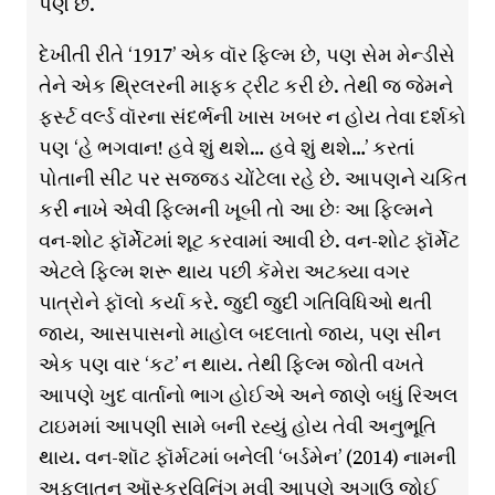
પણ છે.
દેખીતી રીતે ‘1917’ એક વૉર ફિલ્મ છે, પણ સેમ મેન્ડીસે
તેને એક થ્રિલરની માફક ટ્રીટ કરી છે. તેથી જ જેમને
ફર્સ્ટ વર્લ્ડ વૉરના સંદર્ભની ખાસ ખબર ન હોય તેવા દર્શકો
પણ ‘હે ભગવાન! હવે શું થશે… હવે શું થશે…’ કરતાં
પોતાની સીટ પર સજ્જડ ચોંટેલા રહે છે. આપણને ચકિત
કરી નાખે એવી ફિલ્મની ખૂબી તો આ છેઃ આ ફિલ્મને
વન-શોટ ફૉર્મેટમાં શૂટ કરવામાં આવી છે. વન-શોટ ફૉર્મેટ
એટલે ફિલ્મ શરૂ થાય પછી કૅમેરા અટક્યા વગર
પાત્રોને ફૉલો કર્યા કરે. જુદી જુદી ગતિવિધિઓ થતી
જાય, આસપાસનો માહોલ બદલાતો જાય, પણ સીન
એક પણ વાર ‘કટ’ ન થાય. તેથી ફિલ્મ જોતી વખતે
આપણે ખુદ વાર્તાનો ભાગ હોઈએ અને જાણે બધું રિઅલ
ટાઇમમાં આપણી સામે બની રહ્યું હોય તેવી અનુભૂતિ
થાય. વન-શૉટ ફૉર્મટમાં બનેલી ‘બર્ડમેન’ (2014) નામની
અફલાતૂન ઑસ્કરવિનિંગ મૂવી આપણે અગાઉ જોઈ