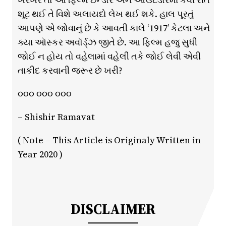
શૂટ થઈ તે વિશે અલાયદો લેખ થઈ શકે. હાલ પૂરતું
આપણે એ જોવાનું છે કે આવતી કાલે ‘1917’ કેટલા અને
ક્યા ઑસ્કર અવૉર્ડ્ઝ જીતે છે. આ ફિલ્મ હજુ સુધી
જોઈ ન હોય તો વહેલામાં વહેલી તકે જોઈ લેવી એવી
તાકીદ કરવાની જરૂર છે ખરી?
૦૦૦ ૦૦૦ ૦૦૦
– Shishir Ramavat
( Note – This Article is Originaly Written in
Year 2020 )
DISCLAIMER