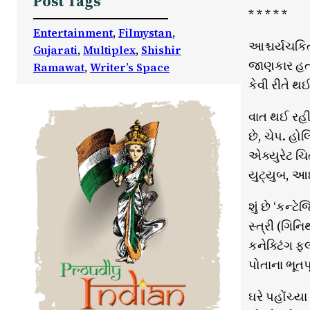
Post Tags
* * * * *
Entertainment
, 
Filmystan
, 
આશ્ચર્યચકિ
Gujarati
, 
Multiplex
, 
Shishir
જાણકાર હતા 
Ramawat
, 
Writer’s Space
કેવી રીતે 
વાત થઈ રહી 
છે, ચેપ. હો
એક્યુરેટ ચ
યુટ્યુબ, આઇટ
શું છે ‘કન
સ્ત્રી (ગિનિ
કનેક્ટિંગ ફ
પોતાના ભૂતપ
ઘરે પહોંચ્