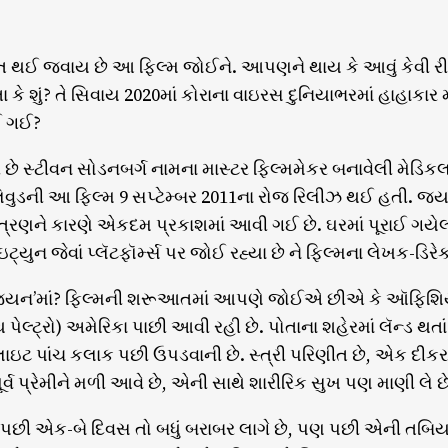
ત થઈ જવાય છે આ ફિલ્મ જોઈને. આપણને થાય કે આવું કેવી રીત
કે શું? તે સિવાય 2020માં કોરાના વાઇરસ દુનિયાભરમાં હાહાકા
થઈ ગઈ?
છે સ્ટીવન સોડનબર્ગ નામના માસ્ટર ફિલ્મમેકર બનાવેલી મેડિકલ
લિવુડની આ ફિલ્મ 9 સપ્ટેમ્બર 2011ના રોજ રિલીઝ થઈ હતી. જ્
િત્રણને કારણે એકદમ પ્રકાશમાં આવી ગઈ છે. ઘરમાં પૂરાઈ ગયે
્યુન જેવાં પ્લૅટફૉર્મ્સ પર જોઈ રહ્યા છે ને ફિલ્મના લેખક-ડિરેક
્ટેજિયન’માં? ફિલ્મની શરૂઆતમાં આપણે જોઈએ છીએ કે ઑફિશિ
થ પેલ્ટ્રો) અમેરિકા પાછી આવી રહી છે. પોતાના શહેરમાં લૅન્ડ થતા
્લાઇટ પાંચ કલાક પછી ઉપડવાની છે. સ્ત્રી પરિણીત છે, એક દીક
ૂર્વ પ્રેમીને મળી આવે છે, એની સાથે શારીરિક સુખ પણ માણી લે છ
યા પછી એક-બે દિવસ તો બધું બરાબર લાગે છે, પણ પછી એની તબિ