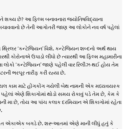
ે શક્ય છે? આ ફિલ્મ બનાવનારા જ્યોતિષવિદ્યાના
ર મચાવવાનો છે તેની આગોતરી જાણ આ લોકોને નવ વર્ષ પહેલાં
 થ્રિલર ‘કન્ટેજિયન’ વિશે. કન્ટેજિયન શબ્દનો અર્થ થાય
યારથી કોરોનાએ ઉપાડો લીધો છે ત્યારથી આ ફિલ્મ મહામારીના
લા લોકો ‘કન્ટેજિયન’ જાણે પહેલી વાર રિલીઝ થઈ હોય તેમ
્ટરની ભરપૂર તારીફ કરી રહ્યા છે.
યલ કામ માટે હોંગકોંગ ગયેલી બેથ નામની એક મધ્યવયસ્ક
ં પહેલાં એણે શિકાગોમાં થોડો સમય રોકાવું પડે તેમ છે, કેમ કે
રાની મા છે, તોય આ પાંચ કલાક દરમિયાન એ શિકાગોમાં રહેતા
ે.
યત એકાએક બગડે છે. શરૂઆતમાં એણે માની લીધું હતું કે