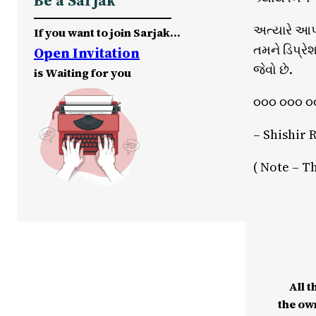
Be a Sarjak
અત્યારે આપ
If you want to join Sarjak…
તમને ડિપ્રે
Open Invitation
જેવો છે.
is Waiting for you
૦૦૦ ૦૦૦ ૦
– Shishir
( Note – Th
All t
the ow