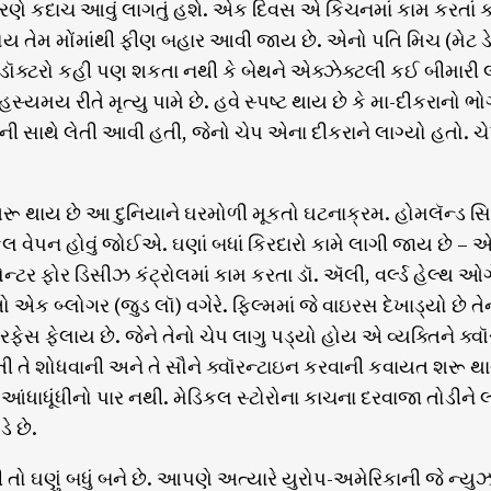
રણે કદાચ આવું લાગતું હશે. એક દિવસ એ કિચનમાં કામ કરતાં ક
ય તેમ મોંમાંથી ફીણ બહાર આવી જાય છે. એનો પતિ મિચ (મેટ ડે
ૉક્ટરો કહી પણ શકતા નથી કે બેથને એક્ઝેક્ટલી કઈ બીમારી લાગ
સ્યમય રીતે મૃત્યુ પામે છે. હવે સ્પષ્ટ થાય છે કે મા-દીકરાનો
ની સાથે લેતી આવી હતી, જેનો ચેપ એના દીકરાને લાગ્યો હતો
રૂ થાય છે આ દુનિયાને ઘરમોળી મૂકતો ઘટનાક્રમ. હોમલૅન્ડ સિ
 વેપન હોવું જોઈએ. ઘણાં બધાં કિરદારો કામે લાગી જાય છે – 
સેન્ટર ફોર ડિસીઝ કંટ્રોલમાં કામ કરતા ડૉ. ઍલી, વર્લ્ડ હેલ્થ
 એક બ્લોગર (જુડ લૉ) વગેરે. ફિલ્મમાં જે વાઇરસ દેખાડ્યો છે તેન
ફેસ ફેલાય છે. જેને તેનો ચેપ લાગુ પડ્યો હોય એ વ્યક્તિને ક્વૉર
ી તે શોધવાની અને તે સૌને ક્વૉરન્ટાઇન કરવાની કવાયત શરૂ થ
. આંધાધૂંધીનો પાર નથી. મેડિકલ સ્ટોરોના કાચના દરવાજા તોડીને
ે છે.
ી તો ઘણું બધું બને છે. આપણે અત્યારે યુરોપ-અમેરિકાની જે ન્