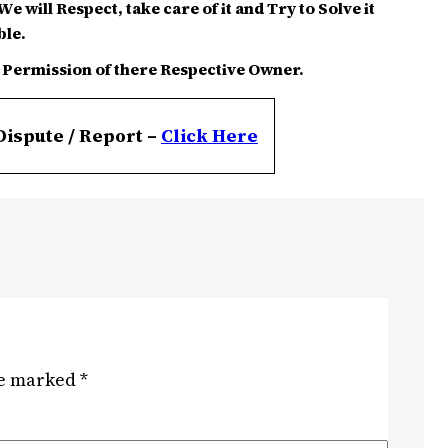
e will Respect, take care of it and Try to Solve it
ble.
 Permission of there Respective Owner.
Dispute / Report –
Click
Here
re marked
*