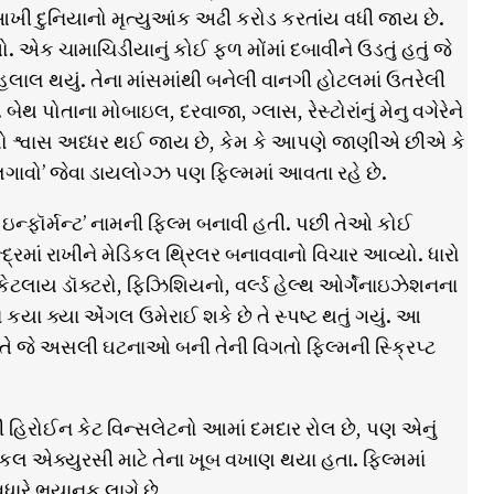
ી દુનિયાનો મૃત્યુઆંક અઢી કરોડ કરતાંય વધી જાય છે.
 એક ચામાચિડીયાનું કોઈ ફળ મોંમાં દબાવીને ઉડતું હતું જે
હલાલ થયું. તેના માંસમાંથી બનેલી વાનગી હોટલમાં ઉતરેલી
ોતાના મોબાઇલ, દરવાજા, ગ્લાસ, રેસ્ટોરાંનું મેનુ વગેરેને
 આપણો શ્વાસ અધ્ધર થઈ જાય છે, કેમ કે આપણે જાણીએ છીએ કે
લગાવો’ જેવા ડાયલોગ્ઝ પણ ફિલ્મમાં આવતા રહે છે.
‘ધ ઇન્ફૉર્મન્ટ’ નામની ફિલ્મ બનાવી હતી. પછી તેઓ કોઈ
દ્રમાં રાખીને મેડિકલ થ્રિલર બનાવવાનો વિચાર આવ્યો. ધારો
ેટલાય ડૉક્ટરો, ફિઝિશિયનો, વર્લ્ડ હેલ્થ ઓર્ગેનાઇઝેશનના
 કયા ક્યા એંગલ ઉમેરાઈ શકે છે તે સ્પષ્ટ થતું ગયું. આ
વખતે જે અસલી ઘટનાઓ બની તેની વિગતો ફિલ્મની સ્ક્રિપ્ટ
િક’ની હિરોઈન કેટ વિન્સલેટનો આમાં દમદાર રોલ છે, પણ એનું
ેડિકલ એક્યુરસી માટે તેના ખૂબ વખાણ થયા હતા. ફિલ્મમાં
વધારે ભયાનક લાગે છે.