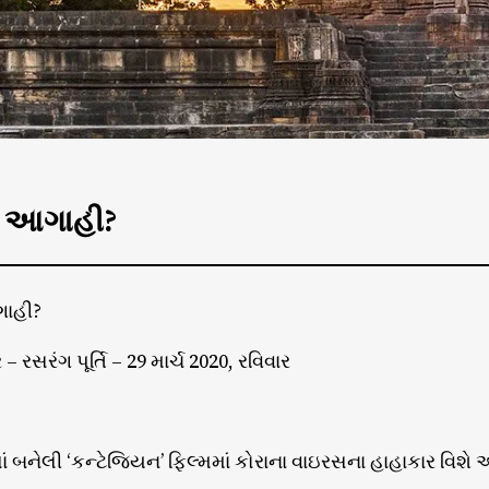
કે આગાહી?
ગાહી?
 – રસરંગ પૂર્તિ – 29 માર્ચ 2020, રવિવાર
લાં બનેલી ‘કન્ટેજિયન’ ફિલ્મમાં કોરાના વાઇરસના હાહાકાર વિ