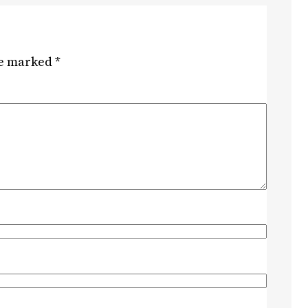
re marked
*