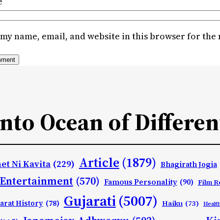
e
my name, email, and website in this browser for the
Into Ocean of Differen
Article
(1879)
et Ni Kavita
(229)
Bhagirath Jogia
Entertainment
(570)
Famous Personality
(90)
Film R
Gujarati
(5007)
arat History
(78)
Haiku
(73)
Healt