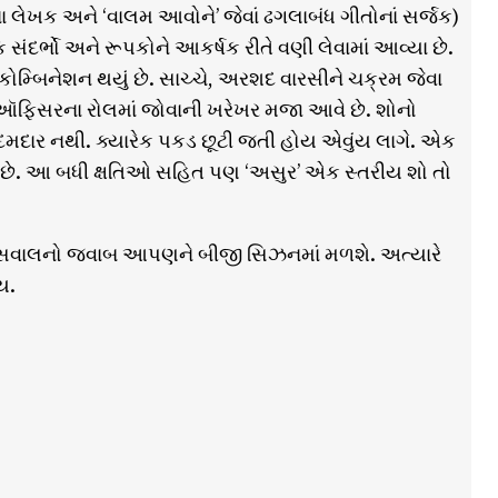
ોના લેખક અને ‘વાલમ આવોને’ જેવાં ઢગલાબંધ ગીતોનાં સર્જક)
ંદર્ભો અને રૂપકોને આકર્ષક રીતે વણી લેવામાં આવ્યા છે.
કોમ્બિનેશન થયું છે. સાચ્ચે, અરશદ વારસીને ચક્રમ જેવા
ઑફિસરના રોલમાં જોવાની ખરેખર મજા આવે છે. શોનો
દાર નથી. ક્યારેક પકડ છૂટી જતી હોય એવુંય લાગે. એક
ડે છે. આ બધી ક્ષતિઓ સહિત પણ ‘અસુર’ એક સ્તરીય શો તો
 આ સવાલનો જવાબ આપણને બીજી સિઝનમાં મળશે. અત્યારે
ય.