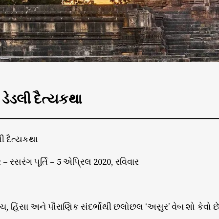
 ડેડલી દૈત્યકથા
લી દૈત્યકથા
 – રસરંગ પૂર્તિ – 5 એપ્રિલ 2020, રવિવાર
ંચ, હિંસા અને પૌરાણિક સંદર્ભોથી છલોછલ ‘અસુર’ વેબ શો કેવો છ