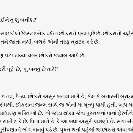
થઈને તું શું બનીશ?’
ાઇકોલોજિસ્ટ દસેક વર્ષના છોકરાને પ્રશ્ન પૂછે છે. છોકરાનો ચહ
્તિને જોતો નથી, બલકે એની તરફ ત્રાટક કરે છે.
ંપણ પટપટાવ્યા વગર છોકરો જવાબ આપે છે.
ફરી પૂછે છે, ‘શું બનવું છે તારે?’
ાનવ, દૈત્ય. છોકરો અસુર બનવા માગે છે, કેમ કે બનારસી બ્રા
ોધથી. છોકરાના જન્મ સાથે જ એની મા મૃત્યુ પામી હતી. બાપ મા
ાધારણ શક્તિઓ છે. એ જાડા થોથા જેવા પુસ્તકનાં પાનાં ફેરવીન
ર રાખી શકે છે. પિતા માને છે કે આ બધાં અસુરી લક્ષણો છે. સગ
રીપણાનો ભોગ બનવું પડે છે. પુખ્ત થતાં પહેલાં જ છોકરો એવા એવા