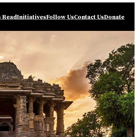
s Read
Initiatives
Follow Us
Contact Us
Donate