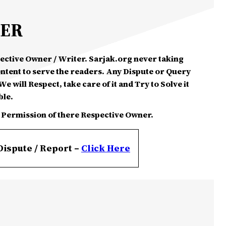
MER
spective Owner / Writer. Sarjak.org never taking
ontent to serve the readers. Any Dispute or Query
e will Respect, take care of it and Try to Solve it
ble.
 Permission of there Respective Owner.
Dispute / Report –
Click
Here