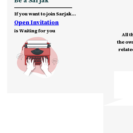
Be a Sarjak
If you want to join Sarjak…
Open Invitation
is Waiting for you
All t
the ow
relate