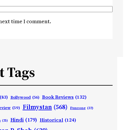
 next time I comment.
t Tags
Book Reviews
(132)
(83)
Bollywood
(56)
Filmystan
(568)
eview
(59)
Funzone
(32)
Hindi
(179)
Historical
(124)
h
(25)