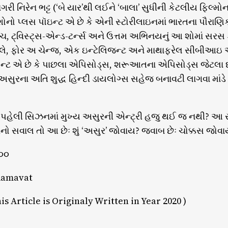
ગરી નિરેન ભટ્ટ (‘બે યાર’થી લઈને ‘બાલા’ સુધીની કેટલીય ફિલ્મ
નો પ્લસ પૉઇન્ટ એ છે કે એની સ્ટોરીલાઇનમાં ભારતના પૌરાણિક સ
ંચ, ટ્વિસ્ટ્સ-એન્ડ-ટર્ન્સ અને ઉત્તમ અભિનયનું આ શોમાં સરસ 
દલે, ફોર અ ચેન્જ, એક ઇન્ટેલિજન્ટ અને માથાફરેલ સીબીઆઇ 
્ટ એ છે કે પાછલા એપિસોડ્સ, શરૂઆતના એપિસોડ્સ જેટલા દમ
 અસુરના અતિ શુદ્ધ હિન્દી ડાયલોગ્સ સહેજ બનાવટી લાગવા માં
શું પહેલી સિઝનમાં મુખ્ય અસુરની એન્ટ્રી હજુ થઈ જ નથી?
વનો સવાલ તો આ છેઃ શું ‘અસુર’ જોવાય? જવાબ છેઃ ચોક્કસ જોવા
૦૦
 Ramavat
is Article is Originaly Written in Year 2020 )