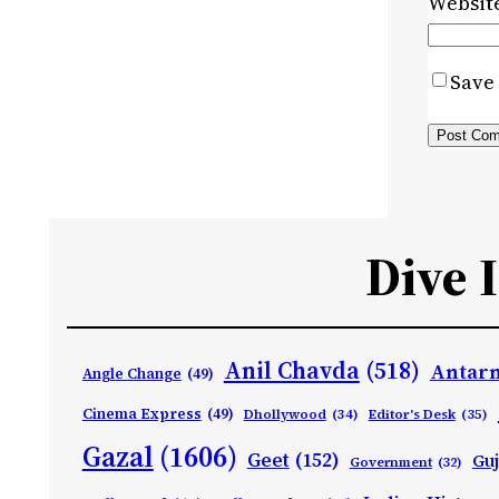
Websit
Save 
Dive 
Anil Chavda
(518)
Antarn
Angle Change
(49)
Cinema Express
(49)
Dhollywood
(34)
Editor's Desk
(35)
Gazal
(1606)
Geet
(152)
Guj
Government
(32)