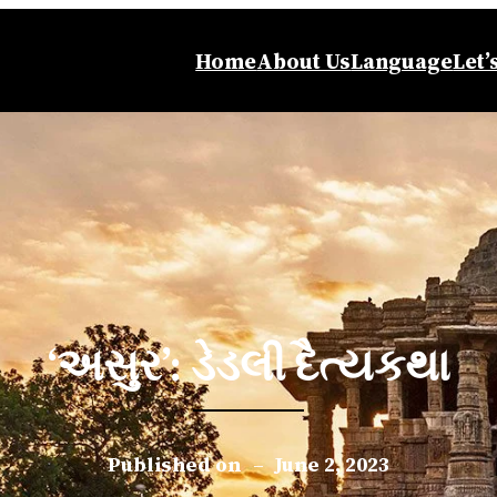
Home
About Us
Language
Let’
‘અસુર’: ડેડલી દૈત્યકથા
Published on
–
June 2, 2023