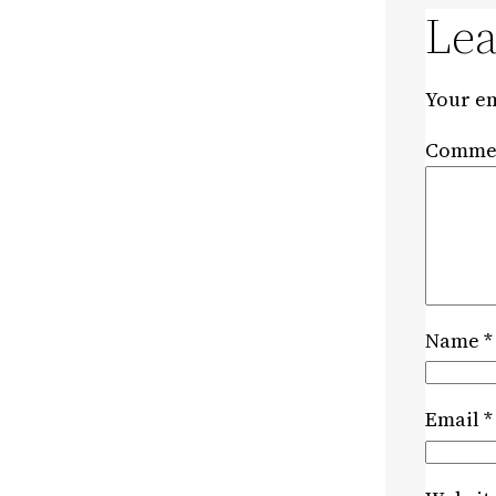
Lea
Your em
Comme
Name
*
Email
*