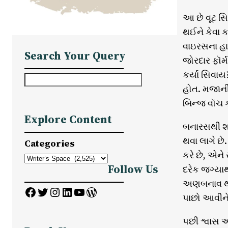
આ છે વૂટ સિ
થઈને કેવા ક
વાઇરસના હાહ
Search Your Query
જોરદાર ફૉર્
કર્યા સિવાય
S
હોત. મજાની 
e
બિન્જ વૉચ 
a
Explore Content
r
બનારસથી શરૂ
c
થવા લાગે છે
Categories
h
કરે છે, એને
Follow Us
દરેક જગ્યા
અણબનાવ થય
Facebook
Twitter
Instagram
LinkedIn
YouTube
WordPress
પાછો આવીને
પછી શ્વાસ 