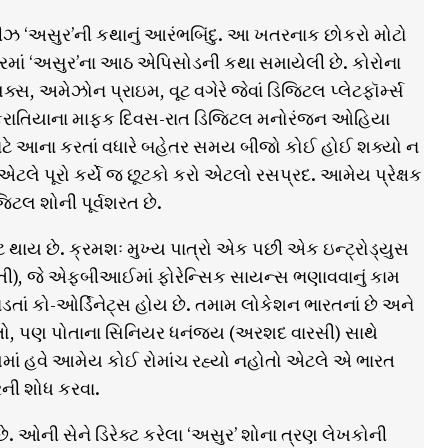
સિરીઝ ‘અસુર’ની કથાનું આરંભબિંદુ. આ ખતરનાક છોકરો મોટો
 ઉત્તરમાં ‘અસુર’ના આઠ એપિસોડની કથા સમાયેલી છે. કોરોના
, અમેઝોન પ્રાઇમ, વૂટ વગેરે જેવાં ડિજિટલ પ્લેટફૉર્મ્સ
ં, આંકરાતિયાના માફક દિવસ-રાત ડિજિટલ મનોરંજન ઓહિયા
ા માટે આના કરતાં વધારે બહેતર સમય બીજો કોઈ હોઈ શક્યો ન
એટલે પૂરો કર્યે જ છૂટકો કરો એટલો રસપ્રદ. આમેય પ્રેક્ષક
ટલ શોની પૂર્વશરત છે.
 થાય છે. ક્રમશઃ મુખ્ય પાત્રો એક પછી એક ઇન્ટ્રોડ્યુસ
ોબતી), જે એફબીઆઈમાં ફોરેન્સિક સાયન્સ ભણાવવાનું કામ
ાડતાં કો-ઓર્ડિનેટ્સ હોય છે. તમામ લોકેશન ભારતનાં છે અને
ો, પણ પોતાના સિનિયર ધનંજય (અરશદ વારસી) સાથે
 હવે આમેય કોઈ રોમાંચ રહ્યો નહોતો એટલે એ ભારત
ની શોધ કરવા.
 ઓની સેને ડિરેક્ટ કરેલા ‘અસુર’ શોના ત્રણ લેખકોની