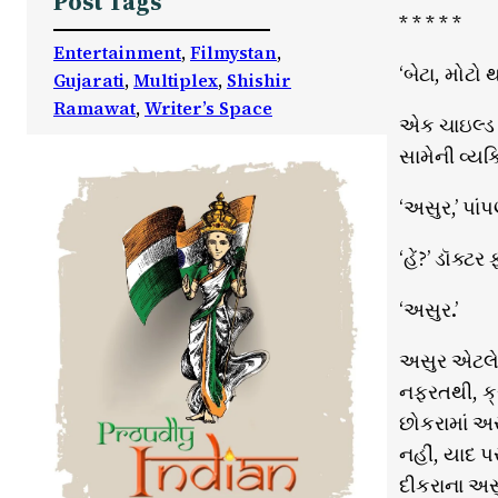
Post Tags
* * * * *
Entertainment
, 
Filmystan
, 
‘બેટા, મોટો 
Gujarati
, 
Multiplex
, 
Shishir
Ramawat
, 
Writer’s Space
એક ચાઇલ્ડ સ
સામેની વ્યક
‘અસુર,’ પા
‘હેં?’ ડૉક્ટર 
‘અસુર.’
અસુર એટલે દ
નફરતથી, ક્ર
છોકરામાં અસ
નહીં, યાદ પ
દીકરાના અસુ