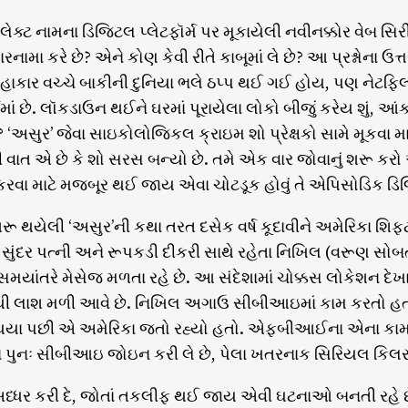
લેક્ટ નામના ડિજિટલ પ્લેટફૉર્મ પર મૂકાયેલી નવીનક્કોર વેબ 
ારનામા કરે છે? એને કોણ કેવી રીતે કાબૂમાં લે છે? આ પ્રશ્નોના
ાકાર વચ્ચે બાકીની દુનિયા ભલે ઠપ્પ થઈ ગઈ હોય, પણ નેટફ્લિક્સ
મમાં છે. લૉકડાઉન થઈને ઘરમાં પૂરાયેલા લોકો બીજું કરેય શુ
? ‘અસુર’ જેવા સાઇકોલોજિકલ ક્રાઇમ શો પ્રેક્ષકો સામે મૂકવ
વાત એ છે કે શો સરસ બન્યો છે. તમે એક વાર જોવાનું શરૂ કરો 
કરવા માટે મજબૂર થઈ જાય એવા ચોટડૂક હોવું તે એપિસોડિક ડિજિ
 થયેલી ‘અસુર’ની કથા તરત દસેક વર્ષ કૂદાવીને અમેરિકા શિફ્ટ
. સુંદર પત્ની અને રૂપકડી દીકરી સાથે રહેતા નિખિલ (વરૂણ સ
 સમયાંતરે મેસેજ મળતા રહે છે. આ સંદેશામાં ચોક્કસ લોકેશન દેખ
થી લાશ મળી આવે છે. નિખિલ અગાઉ સીબીઆઇમાં કામ કરતો હત
ા પછી એ અમેરિકા જતો રહ્યો હતો. એફબીઆઈના એના કામમાં
 પુનઃ સીબીઆઇ જોઇન કરી લે છે, પેલા ખતરનાક સિરિયલ કિલર
અધ્ધર કરી દે, જોતાં તકલીફ થઈ જાય એવી ઘટનાઓ બનતી રહે છે.