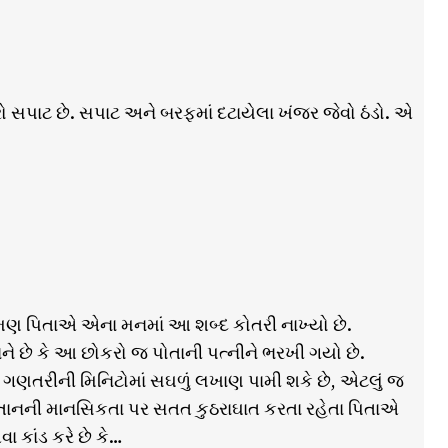
ેરો સપાટ છે. સપાટ અને બરફમાં દટાયેલા ખંજર જેવો ઠંડો. એ
હ્મણ પિતાએ એના મનમાં આ શબ્દ કોતરી નાખ્યો છે.
ને છે કે આ છોકરો જ પોતાની પત્નીને ભરખી ગયો છે.
ે ગણતરીની મિનિટોમાં સઘળું લખાણ પામી શકે છે, એટલું જ
ા સંતાનની માનસિકતા પર સતત કુઠરાઘાત કરતા રહેતા પિતાએ
 કાંડ કરે છે કે…