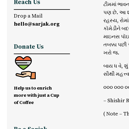
Reach Us
ટીમમાં ભાવન
પણ છે. આ શો
Drop a Mail
રહસ્ય, રોમા
hello@sarjak.org
કૉમેડીને બ
માઇનસ પૉઇન
તબક્કા પછી
Donate Us
ખરો જ.
બાય ધ વે, 
સૌથી મહત્ત્
૦૦૦ ૦૦૦ ૦
Help us to enrich
more with just a Cup
– Shishir
of Coffee
( Note – Th