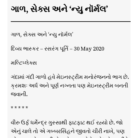
ગાળ, સેક્સ અને ‘ન્યુ નૉર્મલ’
ગાળ, સેક્સ અને ‘ન્યુ નૉર્મલ’
દિવ્ય ભાસ્કર – રસરંગ પૂર્તિ – 30 May 2020
મલ્ટિપ્લેક્સ
ગંદામાં ગંદી ગાળો હવે મેઇનસ્ટ્રીમ મનોરંજનનો ભાગ છે.
ક્રમશઃ અર્ધ અને પૂર્ણ નગ્નતા પણ મેઇનસ્ટ્રીમ બનતી
જવાની.
* * * * *
વીરુ ઉર્ફ ધર્મેન્દ્ર ગુસ્સાથી ફાટફાટ થઈ રહ્યો છે. જો
એનું ચાલે તો એ ગબ્બરસિંહને જીવતો ચીરી નાખે, પણ