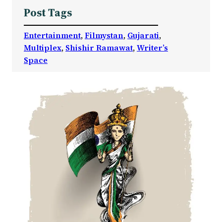
Post Tags
Entertainment
, 
Filmystan
, 
Gujarati
, 
Multiplex
, 
Shishir Ramawat
, 
Writer’s
Space