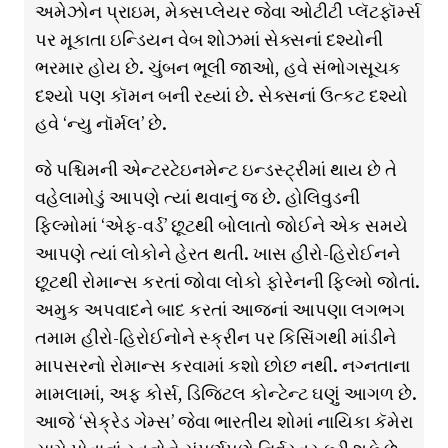
અમેઝોન પ્રાઇમ, મેક્સપ્લેયર જેવા ઓટીટી પ્લૅટફૉર્મ્સ
પર મૂકાતા ઇન્ડિયન વેબ શોઝમાં સેક્સનાં દશ્યોની
ભરમાર હોય છે. ચુંબન ભૂલી જાઓ, હવે સંભોગસૂચક
દશ્યો પણ કૉમન બની રહ્યાં છે. સેક્સનાં ઉત્કટ દશ્યો
હવે ‘ન્યુ નૉર્મલ’ છે.
જે પશ્ચિમની એન્ટરટેઇનમેન્ટ ઇન્ડસ્ટ્રીમાં થાય છે તે
વહેલામોડું આપણે ત્યાં થવાનું જ છે. હોલિવુડની
ફિલ્મોમાં ‘એફ-વર્ડ’ છૂટથી બોલાતો જોઈને એક સમયે
આપણે ત્યાં લોકોને હેરત થતી. ખાસ હીરો-હિરોઈનને
છૂટથી રોમાન્સ કરતાં જોવા લોકો ફોરેનની ફિલ્મો જોતાં.
અમુક અપવાદને બાદ કરતાં આજનાં આપણા લગભગ
તમામ હીરો-હિરોઈનોને સ્ક્રીન પર કિસિંગથી માંડીને
માપસરનો રોમાન્સ કરવામાં કશો છોછ નથી. નગ્નતાના
મામલામાં, અફ કોર્સ, ડિજિટલ કોન્ટેન્ટ ઘણું આગળ છે.
આજે ‘સેક્રેડ ગેમ્સ’ જેવા ભારતીય શોમાં નાયિકા કૅમેરા