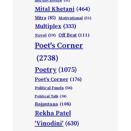
Mid-day Review
(31)
Mital Khetani
(464)
Mitra
(85)
Motivational
(51)
Multiplex
(333)
Off Beat
(111)
Novel
(59)
Poet's Corner
(2738)
Poetry
(1075)
Poet’s Corner
(176)
Political Funda
(56)
Political Talk
(38)
Rajputana
(108)
Rekha Patel
'Vinodini'
(630)