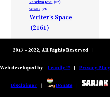
Vanchva Jevu
(82)
Vividha
(29)
Writer's Space
(2161)
2017 – 2022, All Rights Reserved
|
Web developed by –
Leanfly ™
Privacy Plic
|
Disclaimer
Donate
|
|
|