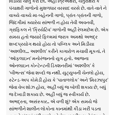
વિડીયો ચાલુ કરો છો. અહીં ત્રિઅક્ષરી, ચતુરાક્ષરી કે
પંચાક્ષરી ગાળોનો મુશળધાર વરસાદ વરસે છે. વાતે-વાતે ને
વાક્યે-વાક્યે મા-બહેનની ગાળો, પ્રાંત-પ્રાંતની ગાળો,
જિંદગીમાં ક્યારેય સાંભળી ન હોય તેવી અવનવી,
ગ્રાફિકલ ને ‘ક્રિયેટિવ’ ગાળોની અહીં રેલમછેમ છે. એક
સમય હતો જ્યારે ફિલ્મમાં જરાક અમથો અભદ્ર
શબ્દપ્રયોગ થયો હોય તો પબ્લિક અને મિડીયા
‘અશ્લીલ… અશ્લીલ’ કરીને કાગારોળ મચાવી મૂકતાં. તે
‘ઑફલાઇન’ મનોરંજનનો યુગ હતો. આજના
ઓનલાઇન કોન્ટેન્ટની ડિક્શનરીમાં ‘અશ્લીલ’ કે
‘બીભત્સ’ જેવા શબ્દો જ નથી. યુટ્યુબની ચેનલો હોય,
સ્ટેન્ડ-અપ કોમેડી હોય કે ‘પાતાળલોક’ અને ‘મિરઝાપુર’
જેવા વેબ શોઝ હોય, અહીં બધું જ બોલી શકાય છે, બધું
જ દેખાડી શકાય છે. અહીં બધું જ સ્વીકાર્ય છે.
અભદ્રતા, અસંસ્કાર.. એ વળી શું? એક સમયે જે
સાંભળીને શાલીન લોકોના કાનમાંથી કીડા ખરી પડતા