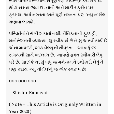
સામે પોતાનાં સ્તનોને સંપૂર્ણપણે નિર્વસ્ત્ર કરી શકે છે.
થોડો સમય જવા દો. નાની અને મોટી સ્ક્રીન પર
ક્રમશઃ અર્ધ નગ્નતા અને પૂર્ણ નગ્નતા પણ ‘ન્યુ નૉર્મલ’
ગણાવા લાગશે.
પરિવર્તનોને રોકી શકાતાં નથી. નૈતિકતાની ફૂટપટ્ટી,
મનોરંજનની વ્યાખ્યા, શું સ્વીકાર્ય છે ને શું અસ્વીકાર્ય છે
એના માપદંડો, શૉક વેલ્યુની તીવ્રતા – આ બધું જ
સમયની સાથે બદલાય છે. આપણે ફક્ત સ્વીકારી લેવું
પડે છે. સારું કે નરસું બધું જ મને-કમને સ્વીકારી લેવું તે
પણ કદાચ ‘ન્યુ નૉર્મલ’નું જ એક સ્વરૂપ છે!
૦૦૦ ૦૦૦ ૦૦૦
– Shishir Ramavat
( Note – This Article is Originaly Written in
Year 2020 )