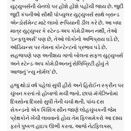
યુટ્યુબર્સની ચેનલો પર હોંશે હોંશે પહોંચી જાય છે. જુદી
જુદી કંપનીઓ સૌથી પોપ્યુલર યુટ્યુબર્સ સાથે બ્રાન્ડ
એન્ડોર્સમેન્ટ માટે લાખો રૂપિયાની ડીલ કરે છે. આ બધા
માત્ર યુટ્યુબર કે સ્ટેન્ડ-અપ કોમેડીઅન નથી, તેઓ
‘ઇન્ફ્લુઅર્સ’ પણ છે, તેઓ લોકોનો અભિપ્રાય ઘડે છે,
ઑડિયન્સ પર તેમના કોન્ટેન્ટનો પ્રભાવ પડે છે.
સહજપણે પણ અતીશય ગાળો બોલતા સફળ યુટ્યુબર્સ
અને સ્ટેન્ડ-અપ કોમેડીઅનનું સેલિબ્રિટી હોવું તે
આજનું ‘ન્યુ નૉર્મલ’ છે.
હજુ થોડાં વર્ષ પહેલાં સુધી હીરો અને હિરોઈન સ્ક્રીન પર
ચુંબન કરતાં તો હોબાળો મચી જતો. છાપાં-મૅગેઝિનોમાં
દિવસોના દિવસો સુધી તેની ચર્ચા થતી. પાંચ-દસ
સેકન્ડનો એક કિસિંગ સીન જાણે લોહચુંબકની જેમ
પ્રેક્ષકોને ખેંચી લાવવાનો હોય તેમ ફિલ્મમેકરો આ દશ્ય
ફરતે પુષ્કળ હાઇપ ઊભી કરતા. આજે નેટફ્લિક્સ,