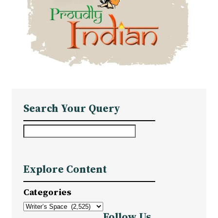
Search Your Query
S
e
a
Explore Content
r
c
Categories
h
Follow Us