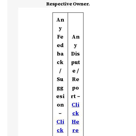
Respective Owner.
An
y
Fe
An
ed
y
ba
Dis
ck
put
/
e /
Su
Re
gg
po
esi
rt –
on
Cli
–
ck
Cli
He
ck
re