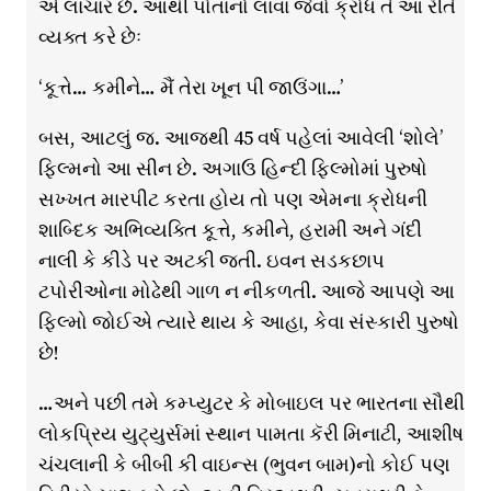
એ લાચાર છે. આથી પોતાનો લાવા જેવો ક્રોધ તે આ રીતે
વ્યક્ત કરે છેઃ
‘કૂત્તે… કમીને… મૈં તેરા ખૂન પી જાઉંગા…’
બસ, આટલું જ. આજથી 45 વર્ષ પહેલાં આવેલી ‘શોલે’
ફિલ્મનો આ સીન છે. અગાઉ હિન્દી ફિલ્મોમાં પુરુષો
સખ્ખત મારપીટ કરતા હોય તો પણ એમના ક્રોધની
શાબ્દિક અભિવ્યક્તિ કૂત્તે, કમીને, હરામી અને ગંદી
નાલી કે કીડે પર અટકી જતી. ઇવન સડકછાપ
ટપોરીઓના મોઢેથી ગાળ ન નીકળતી. આજે આપણે આ
ફિલ્મો જોઈએ ત્યારે થાય કે આહા, કેવા સંસ્કારી પુરુષો
છે!
…અને પછી તમે કમ્પ્યુટર કે મોબાઇલ પર ભારતના સૌથી
લોકપ્રિય યુટ્યુર્સમાં સ્થાન પામતા કૅરી મિનાટી, આશીષ
ચંચલાની કે બીબી કી વાઇન્સ (ભુવન બામ)નો કોઈ પણ