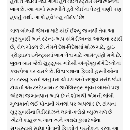
હતા તે ગંદામાં ગંદી ગાળો હવે મેઇનસ્ટ્રીમ મનોરંજનનો
ભાગ છે. આ ગાળો સાંભળીને હવે કોઈના પેટનું પાણી પણ
હલતું નથી. ગાળો હવે ‘ન્યુ નૉર્મલ’ છે!
ગાળ બોલવી જેમના માટે કોઈ ઈશ્યુ જ નથી તેવા આ
યુટ્યુબર્સ અને સ્ટેન્ડ-અપ કોમેડીઅન્સ આજના સ્ટાર્સ
છે, રોલ મોડલ છે. તેમને દેશ-વિદેશમાં શોઝ માટે, હાઇ
પ્રોફાઇલ ઇવેન્ટ્સમાં ભાગ લેવા માટે આમંત્રણો મળે છે.
ભુવન બામ જેવો યુટ્યુબર ગ્લોસી અંગ્રેજી મૅગેઝિનોનાં
કવરપેજ પર ચમકે છે. વિશ્વકક્ષાના ફિલ્મી હસ્તીઓના
ઇન્ટરવ્યુ કરતાં અનુપમા ચોપડા અને રાજીવ મસંદ જેવાં
ટોચનાં એન્ટરટેઇનમેન્ટ જર્નલિસ્ટ્સ ભુવન બામને પણ
એટલા જ માનપાન આપે છે ને શોખથી એમની લાંબી
મુલાકાતો લઈ પોતાની ચેનલો પર અપલોડ છે. ટોચના
યુટ્યુબર્સના વિડીયોઝને લાખો-કરોડો વ્યુઝ મળે છે
એટલે શાહરૂખ ખાન અને અક્ષય કુમાર જેવા
સુપરસ્ટાર્સ સુધ્ધાં પોતાની ફિલ્મોનું પ્રમોશન કરવા આ