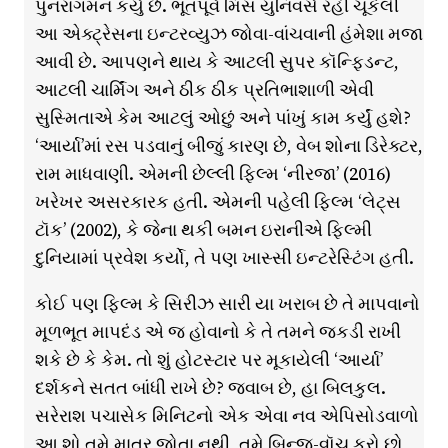
પુનરાગમન કર્યું છે. ભૂતપૂર્વ મિસ યુનિવર્સ રહી ચૂકેલી
આ એક્ટ્રેસના ઇન્ટરવ્યુઝ જોવા-વાંચવાની હંમેશા મજા
આવી છે. આપણને થાય કે આટલી સુપર કૉન્ફિડન્ટ,
આટલી ચાર્મિંગ અને ઠીક ઠીક પ્રતિભાશાળી એવી
સુસ્મિતાએ કેમ આટલું ઓછું અને પાંખું કામ કર્યું હશે?
‘આર્યા’માં રસ પડવાનું બીજું કારણ છે, વેબ શોના ડિરેક્ટર,
રામ માધવાણી. એમની છેલ્લી ફિલ્મ ‘નીરજા’ (2016)
ખરેખર અસરકારક હતી. એમની પહેલી ફિલ્મ ‘લેટ્સ
ટૉક’ (2002), કે જેના થકી બમન ઇરાનીએ ફિલ્મી
દુનિયામાં પ્રવેશ કર્યો, તે પણ ખાસ્સી ઇન્ટરેસ્ટિંગ હતી.
કોઈ પણ ફિલ્મ કે સિરીઝ સારી યા ખરાબ છે તે માપવાનો
મૂળભૂત માપદંડ એ જ હોવાનો કે તે તમને જકડી રાખી
શકે છે કે કેમ. તો શું હોટસ્ટાર પર મૂકાયેલી ‘આર્યા’
દર્શકને સતત બાંધી રાખે છે? જવાબ છે, હા બિલકુલ.
સરેરાશ પચાસેક મિનિટનો એક એવા નવ એપિસોડવાળો
આ શો તમે માત્ર જોતા નથી, તમે બિન્જ-વૉચ કરો છો,