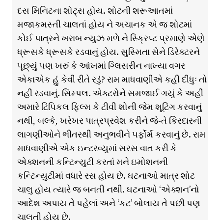
દસ મિનિટના શોટ્સ હોય. શોટની શરૂઆતમાં
મજાકમસ્તી ચાલતાં હોય ને અચાનક એ જ શોટમાં
કોઈ પાત્રને ખરાબ ન્યુઝ મળે ને સ્ક્રિપ્ટ પ્રમાણે એણે
ધ્રૂસકે ધ્રૂસકે રડવાનું હોય. સુસ્મિતા સેને ડિરેક્ટરને
પૂછ્યું પણ ખરું કે આંખમાં ગ્લિસરીન નાખ્યા વગર
એકાએક હું કેવી રીતે રડું? રામ માધવાણીએ કહી દીધુઃ તો
નહીં રડવાનું. સિમ્પલ. એક્ટરોને સમજાઈ ગયું કે અહીં
અમારે ટિપિકલ ફિલ્મ કે ટીવી શોની જેમ શૂટિંગ કરવાનું
નથી, બલ્કે, ખરેખર પાત્રપ્રવેશ કરીને જે-તે કિરદારની
લાગણીઓને ભીતરથી અનુભવીને પર્ફોર્મ કરવાનું છે. રામ
માધવાણીએ એક ઇન્ટરવ્યુમાં સરસ વાત કરી કે
એક્શનની કન્ટિન્યુટી કરતાં મને ઇમોશનની
કન્ટિન્યુટીમાં વધારે રસ હોય છે. ઘટનાઓ માત્ર શોટ
ચાલુ હોય ત્યારે જ બનતી નથી. ઘટનાઓ ‘એક્શન’નો
આદેશ અપાય તે પહેલાં અને ‘કટ’ બોલાય તે પછી પણ
ચાલતી હોય છે.