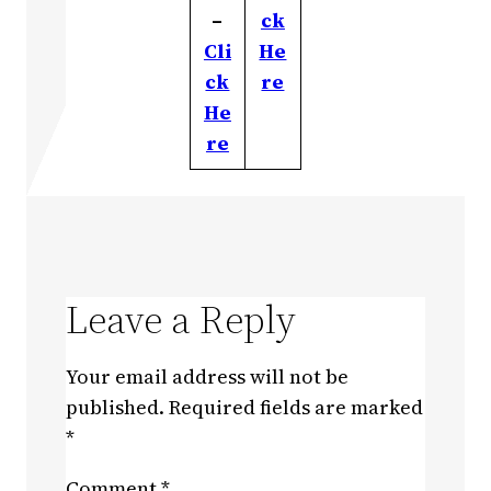
–
ck
Cli
He
ck
re
He
re
Leave a Reply
Your email address will not be
published.
Required fields are marked
*
Comment
*