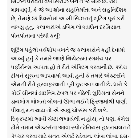
સિઝન ધરાવતી વેબ સિરીઝ બને તે જ સારું છે. રામ
માધવાણી, કે જે આ શોના સહનિર્માતા અને સહનિર્દેશક
છે, તેમણે 59 દિવસોમાં આખી સિઝનનું શૂટિંગ પૂરું કરી
નાખ્યું હતું. કલાકારોએ ડબિંગ લૉકડાઉન દરમિયાન
પોતપોતાના ઘરેથી કર્યું!
શૂટિંગ પહેલાં વર્કશોપ વખતે જ કલાકારોને કહી દેવામાં
આવ્યું હતું કે તમારે જાણે થિયેટરમાં રંગમંચ પર
પર્ફોર્મન્સ આપતા હો તે રીતે એક્ટિંગ કરવાની છે. કૅમેરા
ટીમને સૂચના આપવામાં આવી હતી કે તમારે એક્ટર્સને
એમની રીતે હરવાફરવાની પૂરી છૂટ આપવાની છે. ધારો કે
કોઈ સીનમાં ડાઇનિંગ ટેબલ પર બેઠેલી સુસ્મિતા સેનને
ડાયલોગ બોલતાં બોલતાં ઊભા થઈને ફ્રિજમાંથી પાણી
પીવાનું મન થાય તો એ આવું ચોક્કસ કરી શકે.
સ્ક્રિપ્ટમાં આવી ચેષ્ટા લખાયેલી ન હોય, તો પણ. કૅમેરા
ટીમે તમામ એક્ટર્સનાં આવાં સ્પોન્ટેનિયસ હલનચલનને
કેપ્ચર કરવા માટે સતત એલર્ટ રહેવાનું. લાંબા લાંબા, દસ-