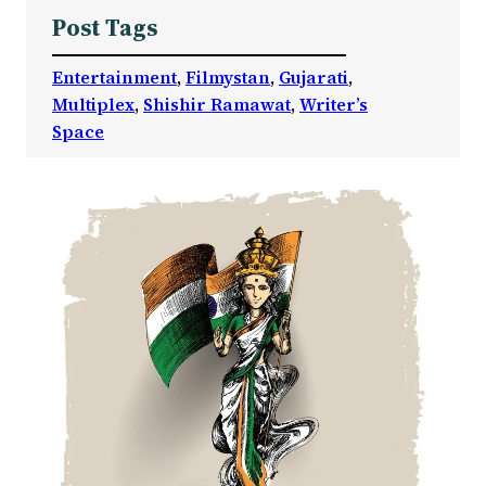
Post Tags
Entertainment
, 
Filmystan
, 
Gujarati
, 
Multiplex
, 
Shishir Ramawat
, 
Writer’s
Space