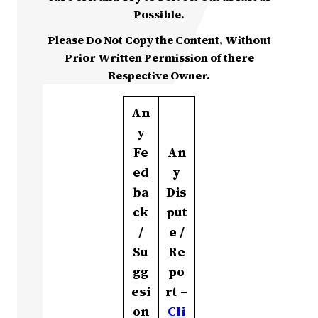
Possible.
Please Do Not Copy the Content, Without
Prior Written Permission of there
Respective Owner.
An
y
Fe
An
ed
y
ba
Dis
ck
put
/
e /
Su
Re
gg
po
esi
rt –
on
Cli