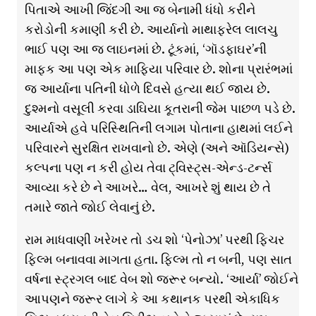
પિતાએ આખી જિંદગી આ જ બેનામી ધંધો કરીને
કરોડોની કમાણી કરી છે. આર્યાનો માથાફરેલ લાલચુ
ભાઈ પણ આ જ લાઇનમાં છે. ટૂંકમાં, ‘ગૉડફાઘર’ની
માફક આ પણ એક માફિયા પરિવાર છે. શોના પ્રારંભમાં
જ આર્યાના પતિની ધોળે દિવસે હત્યા થઈ જાય છે.
દુશ્મનો વસૂલી કરવા ડાઘિયા કૂતરાની જેમ પાછળ પડે છે.
આર્યાએ હવે પરિસ્થિતિની લગામ પોતાના હાથમાં લઈને
પરિવારને સુરક્ષિત રાખવાનો છે. એણે (અને ઑડિયન્સે)
કલ્પના પણ ન કરી હોય તેવા ટ્વિસ્ટ્સ-એન્ડ-ટર્ન્સ
આવ્યા કરે છે ને આખરે… વેલ, આખરે શું થાય છે તે
તમારે જાતે જોઈ લેવાનું છે.
રામ માધવાણી ખરેખર તો ડચ શો ‘પેનોઝા’ પરથી ફિચર
ફિલ્મ બનાવવા માગતા હતા. ફિલ્મ તો ન બની, પણ સાત
વર્ષના સ્ટ્રગલ બાદ વેબ શો જરૂર બન્યો. ‘આર્યા’ જોઈને
આપણને જરૂર લાગે કે આ કથાનક પરથી એકાધિક