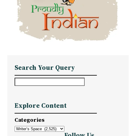
Search Your Query
S
e
a
Explore Content
r
c
Categories
h
Follow Us