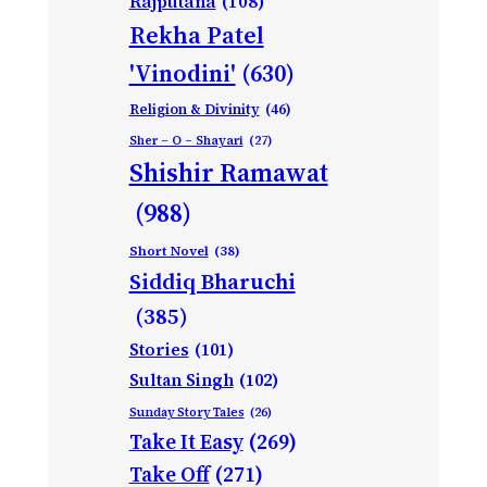
Rajputana
(108)
Rekha Patel
'Vinodini'
(630)
Religion & Divinity
(46)
Sher – O – Shayari
(27)
Shishir Ramawat
(988)
Short Novel
(38)
Siddiq Bharuchi
(385)
Stories
(101)
Sultan Singh
(102)
Sunday Story Tales
(26)
Take It Easy
(269)
Take Off
(271)