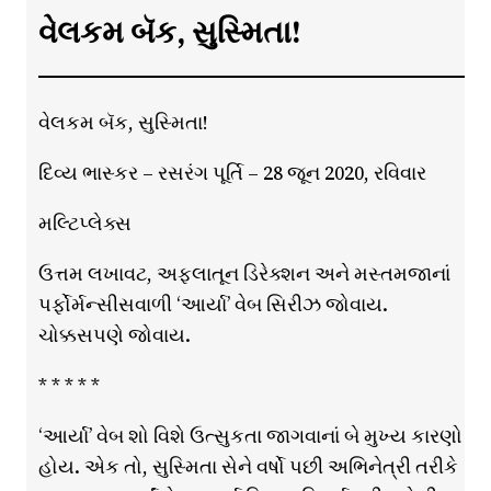
વેલકમ બૅક, સુસ્મિતા!
વેલકમ બૅક, સુસ્મિતા!
દિવ્ય ભાસ્કર – રસરંગ પૂર્તિ – 28 જૂન 2020, રવિવાર
મલ્ટિપ્લેક્સ
ઉત્તમ લખાવટ, અફલાતૂન ડિરેક્શન અને મસ્તમજાનાં
પર્ફોર્મન્સીસવાળી ‘આર્યા’ વેબ સિરીઝ જોવાય.
ચોક્કસપણે જોવાય.
* * * * *
‘આર્યા’ વેબ શો વિશે ઉત્સુકતા જાગવાનાં બે મુખ્ય કારણો
હોય. એક તો, સુસ્મિતા સેને વર્ષો પછી અભિનેત્રી તરીકે