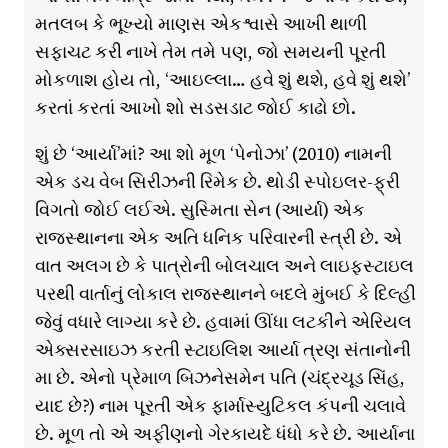
મતલબ કે ભૂખ્યો માણસ એકશ્વાસે આખી થાળી
સફાચટ કરી નાખે તેમ તમે પણ, જો સમયની પૂરતી
મોકળાશ હોય તો, ‘આઇલ્લા… હવે શું થશે, હવે શું થશે’
કરતાં કરતાં આખો શો સડસડાટ જોઈ કાઢો છો.
શું છે ‘આર્યા’માં? આ શો મૂળ ‘પેનોઝા’ (2010) નામની
એક ડચ વેબ સિરીઝની રિમેક છે. થોડી સ્પોઇલર-ફ્રી
વિગતો જોઈ લઈએ. સુસ્મિતા સેન (આર્યા) એક
રાજસ્થાનના એક અતિ ધનિક પરિવારની સ્ત્રી છે. એ
વાત અલગ છે કે પાત્રોની બોલચાલ અને લાઇફસ્ટાઇલ
પરથી વાર્તાનું લોકાલ રાજસ્થાનને બદલે મુંબઈ કે દિલ્હી
જેવું વધારે લાગ્યા કરે છે. હવામાં ઊંધા લટકીને એરિયલ
એક્સરસાઇઝ કરતી સ્ટાઇલિશ આર્યા ત્રણ સંતાનોની
મા છે. એનો પ્રેમાળ બિઝનેસમેન પતિ (ચંદ્રચૂડ સિંહ,
યાદ છે?) નામ પૂરતી એક ફાર્માસ્યુટિકલ કંપની ચલાવે
છે. મૂળ તો એ અફીણનો ગેરકાયદે ધંધો કરે છે. આર્યાના