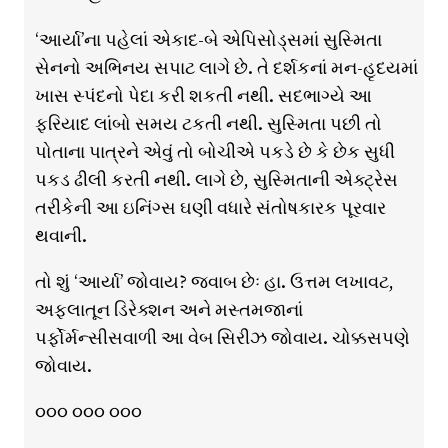
‘આર્યા’ના પહેલાં એકાદ-બે એપિસોડ્સમાં સુસ્મિતા
સેનનો અભિનય સપાટ લાગે છે. તે દર્શકનાં મન-હૃદયમાં
ખાસ સ્પંદનો પેદા કરી શકતી નથી. સદભાગ્યે આ
ફરિયાદ લાંબો સમય ટકતી નથી. સુસ્મિતા પછી તો
પોતાના પાત્રને એવું તો બોચીએ પકડે છે કે છેક સુધી
પકડ ઢીલી કરતી નથી. લાગે છે, સુસ્મિતાની એક્ટ્રેસ
તરીકેની આ ઇનિંગ્સ ઘણી વધારે સંતોષકારક પૂરવાર
થવાની.
તો શું ‘આર્યા’ જોવાય? જવાબ છેઃ હા. ઉત્તમ લખાવટ,
અફલાતૂન ડિરેક્શન અને મસ્તમજાનાં
પર્ફોર્મન્સીસવાળી આ વેબ સિરીઝ જોવાય. ચોક્કસપણે
જોવાય.
૦૦૦ ૦૦૦ ૦૦૦