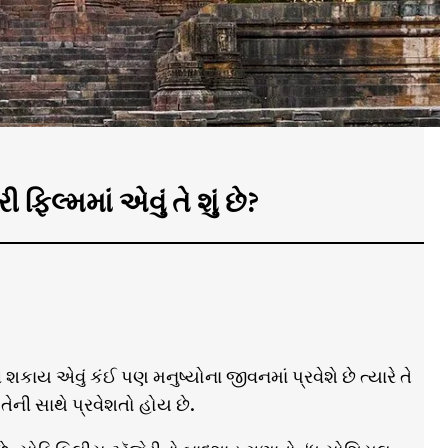
િલ્મમાં એવું તે શું છે?
કાય એવું કંઈ પણ મનુષ્યોના જીવનમાં પ્રવેશે છે ત્યારે તે
ી સાથે પ્રવેશતો હોય છે.