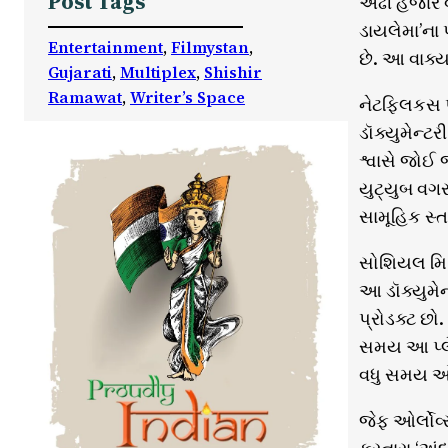
Post Tags
અઢી હજાર વ
ડાયલેમા’ના 
Entertainment
, 
Filmystan
, 
છે. આ વાક્ય
Gujarati
, 
Multiplex
, 
Shishir
Ramawat
, 
Writer’s Space
નેટફ્લિકસ પ
ડૉક્યુમેન્ટ
શ્વાસે જોઈ 
યુટ્યુબ વગ
સામૂહિક સ્ત
સોશિયલ મિડિય
આ ડૉક્યુમેન
પ્રોડક્ટ છો
સમય આ પ્લેટ
વધુ સમય ઓ
જેફ ઓર્લોવ્