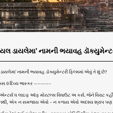
યલ ડાયલેમા’ નામની ભયાવહ ડૉક્યુમેન્ટરી ફ
યલેમા’ નામની ભયાવહ ડૉક્યુમેન્ટરી ફિલ્મમાં એવું તે શું છે?
ેક્સ 0 દિવ્ય ભાસ્કર ————–
 એન્ટર્સ ધ લાઇફ ઑફ મોરટલ્સ વિધાઉટ અ કર્સ. જેને વિરાટ કહી શ
ં નથી, એક ન સમજાય એવો – ન કળાય એવો અદશ્ય શ્રાપ પણ તેન