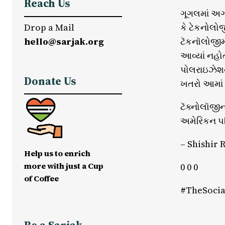
Reach Us
ગૂગલમાં અગા
Drop a Mail
કે ટેકનોલોજ
hello@sarjak.org
ટૅકનૉલોજીમ
આવ્યાં નહોત
પોલરાઇઝેશન,
Donate Us
ખતરો આમાં છ
ટૅક્નોલૉજીન
અમેરિકન પર
– Shishir
Help us to enrich
more with just a Cup
0 0 0
of Coffee
#TheSocia