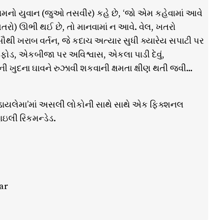
નામનો યુવાન (જુઓ તસવીર) કહે છે, ‘જો એમ કહેવામાં આવે
 ખતરો) ઊભી થઈ છે, તો માનવામાં ન આવે. વેલ, ખતરો
થી ખરાબ વર્તન, જે કદાચ અત્યાર સુધી ક્યારેય સપાટી પર
તોડફોડ, એકબીજા પર અવિશ્વાસ, એકલા પાડી દેવું,
જની ખુદના ઘાવને રુઝાવી શકવાની ક્ષમતા ક્ષીણ થતી જવી…
યલ ડાયલેમા’માં અસલી લોકોની સાથે સાથે એક ફિક્શનલ
ઇલી રિકમન્ડેડ.
ar