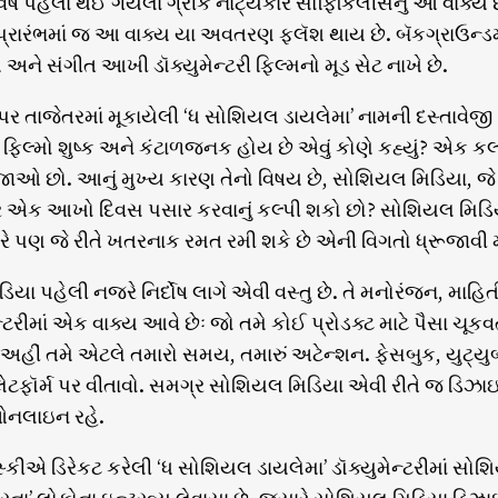
ર્ષ પહેલાં થઈ ગયેલા ગ્રીક નાટ્યકાર સોફિકિલીસનું આ વાક્ય 
પ્રારંભમાં જ આ વાક્ય યા અવતરણ ફ્લૅશ થાય છે. બૅકગ્રાઉન્ડ
 અને સંગીત આખી ડૉક્યુમેન્ટરી ફિલ્મનો મૂડ સેટ નાખે છે.
ર તાજેતરમાં મૂકાયેલી ‘ધ સોશિયલ ડાયલેમા’ નામની દસ્તાવેજી 
રી ફિલ્મો શુષ્ક અને કંટાળજનક હોય છે એવું કોણે કહ્યું? એ
જાઓ છો. આનું મુખ્ય કારણ તેનો વિષય છે, સોશિયલ મિડિયા, જે તમને
ર એક આખો દિવસ પસાર કરવાનું કલ્પી શકો છો? સોશિયલ મિડિય
રે પણ જે રીતે ખતરનાક રમત રમી શકે છે એની વિગતો ધ્રૂજાવી મૂક
ા પહેલી નજરે નિર્દોષ લાગે એવી વસ્તુ છે. તે મનોરંજન, માહિતી, જ
્ટરીમાં એક વાક્ય આવે છેઃ જો તમે કોઈ પ્રોડક્ટ માટે પૈસા 
. અહીં તમે એટલે તમારો સમય, તમારું અટેન્શન. ફેસબુક, યુટ્યુબ,
ફૉર્મ પર વીતાવો. સમગ્ર સોશિયલ મિડિયા એવી રીતે જ ડિઝાઇન 
નલાઇન રહે.
સ્કીએ ડિરેકટ કરેલી ‘ધ સોશિયલ ડાયલેમા’ ડૉક્યુમેન્ટરીમાં 