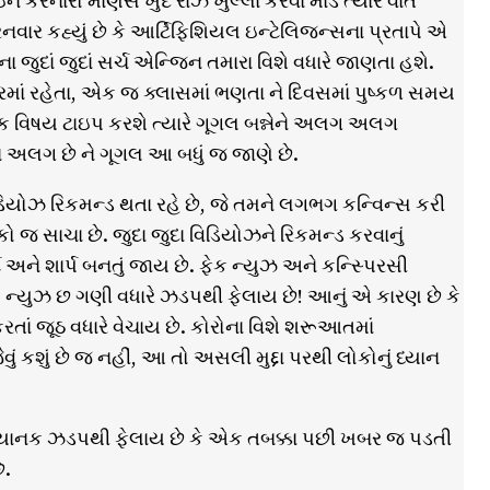
ન કરનારો માણસ ખુદ રાઝ ખુલ્લા કરવા માંડે ત્યારે વાત
 કહ્યું છે કે આર્ટિફિશિયલ ઇન્ટેલિજન્સના પ્રતાપે એ
ા જુદાં જુદાં સર્ચ એન્જિન તમારા વિશે વધારે જાણતા હશે.
રમાં રહેતા, એક જ ક્લાસમાં ભણતા ને દિવસમાં પુષ્કળ સમય
એક વિષય ટાઇપ કરશે ત્યારે ગૂગલ બન્નેને અલગ અલગ
મા અલગ છે ને ગૂગલ આ બધું જ જાણે છે.
િયોઝ રિકમન્ડ થતા રહે છે, જે તમને લગભગ કન્વિન્સ કરી
કો જ સાચા છે. જુદા જુદા વિડિયોઝને રિકમન્ડ કરવાનું
્ટ અને શાર્પ બનતું જાય છે. ફેક ન્યુઝ અને કન્સ્પિરસી
ન્યુઝ છ ગણી વધારે ઝડપથી ફેલાય છે! આનું એ કારણ છે કે
કરતાં જૂઠ વધારે વેચાય છે. કોરોના વિશે શરૂઆતમાં
 કશું છે જ નહીં, આ તો અસલી મુદ્દા પરથી લોકોનું ધ્યાન
ી ભયાનક ઝડપથી ફેલાય છે કે એક તબક્કા પછી ખબર જ પડતી
ે.