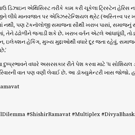
ઉ ડિઝાઇન એથિસિસ્ટ તરીકે કામ કરી ચૂકેલા ટ્રિસ્ટેન હેરિસ 
ીને લીધે માનવજાત પર એક્ઝિસ્ટેન્શિયલ થ્રેટ (અસ્તિત્ત્વ પર
ાં નથી, પણ ટૅકનૉલોજી સમાજના સૌથી ખરાબ પાસાં, સમાજનું સૌ
ાં, તેને ઢંઢોળીને જગાડી શકે છે. ખરાબ વર્તન એટલે આંધાધૂંધી, 
 ઇલેક્શન હેકિંગ, મુખ્ય મુદ્દાઓથી વધારે દૂર જતા રહેવું, સમા
ે.’
ા દુષ્પ્રભાવને વધારે અસરસકાર રીતે પેશ કરવા માટે ‘ધ સોશિ
િવારની વાત પણ વણી લેવાઈ છે. આ ડૉક્યુમેન્ટરી ખાસ જોજો. હા
 Ramavat
lDilemma #ShishirRamavat #Multiplex #DivyaBhask