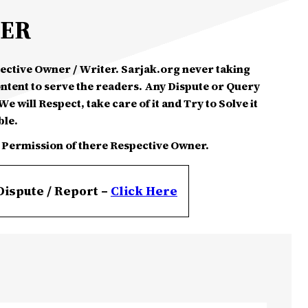
MER
spective Owner / Writer. Sarjak.org never taking
ontent to serve the readers. Any Dispute or Query
e will Respect, take care of it and Try to Solve it
ble.
 Permission of there Respective Owner.
Dispute / Report –
Click
Here