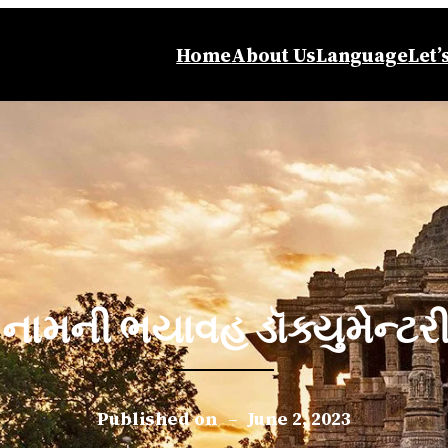
Home
About Us
Language
Let’
ામની ભયાવહ ડૉક્યુમેન્ટરી ફિલ
Published on
–
June 2, 2023