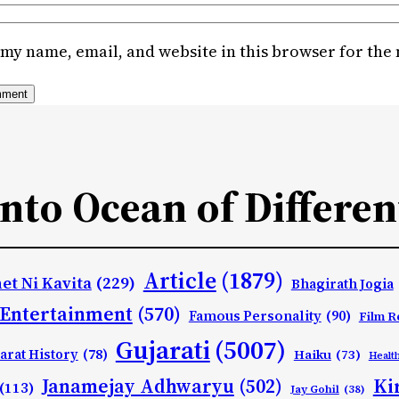
my name, email, and website in this browser for the
Into Ocean of Differen
Article
(1879)
et Ni Kavita
(229)
Bhagirath Jogia
Entertainment
(570)
Famous Personality
(90)
Film R
Gujarati
(5007)
arat History
(78)
Haiku
(73)
Healt
Ki
Janamejay Adhwaryu
(502)
(113)
Jay Gohil
(38)