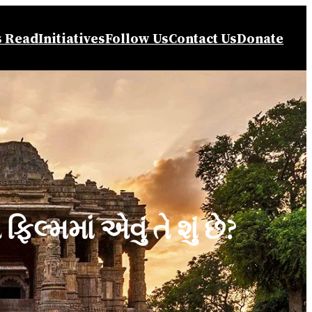
s Read
Initiatives
Follow Us
Contact Us
Donate
્મમાં એવું તે શું છે?