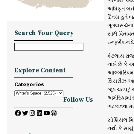
કરનારા ‘અંદ
અધિકૃત બની
દિવસ હવે બહ
ગૂગલસર્ચનાં
Search Your Query
સાથે વિતાવ
ઇન્ફર્મેશન 
S
e
કેટલાય રાજ
a
નાખે છે કે 
Explore Content
r
આલ્ગોરિધમ (સ
c
થિયરીઝ આ જ
Categories
h
જૂઠ ચટપટું 
અમેરિકામાં 
Follow Us
ભટકાવવા માટે
Facebook
Twitter
Instagram
LinkedIn
YouTube
WordPress
સોશિયલ મિડ
નથી કે સાચું 