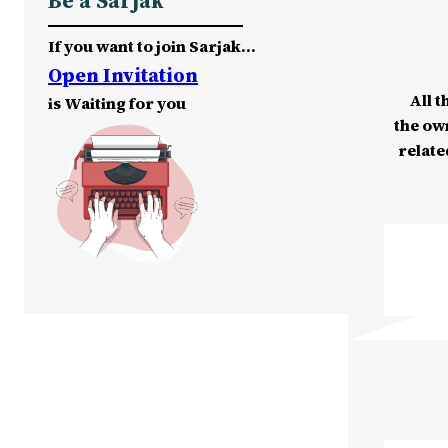
Be a Sarjak
If you want to join Sarjak…
Open Invitation
All t
is Waiting for you
the ow
relate