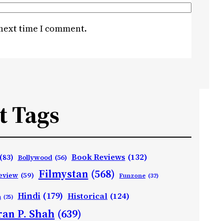
 next time I comment.
t Tags
Book Reviews
(132)
(83)
Bollywood
(56)
Filmystan
(568)
eview
(59)
Funzone
(32)
Hindi
(179)
Historical
(124)
h
(25)
ran P. Shah
(639)