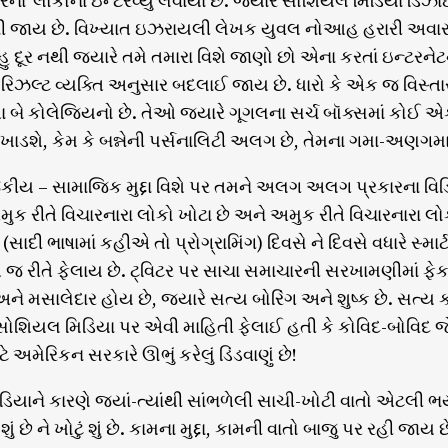
રના’ લોકોના ઇન્ટરવ્યુ લેવાયા છે. જ્યારે સોશિયલ મિડિયા ડિઝાઇ
 જાય છે. વિખ્યાત ઇઝરાયલી લેખક યુવલ નોઆહ હરારી અવારનવાર
ુ દૂર નથી જ્યારે તમે તમારા વિશે જાણો છો એના કરતાં ઇન્ટરનેટન
 રિઝલ્ટ વ્યક્તિ અનુસાર બદલાઈ જાય છે. ધારો કે એક જ વિસ્તા
તા બે કોલેજિયનો છે. તેઓ જ્યારે ગૂગલના સર્ચ બૉક્સમાં કોઈ 
દેખાડશે, કેમ કે બન્નેની પર્સનાલિટી અલગ છે, તેમના ગમા-અણગ
કીય – સામાજિક મુદ્દા વિશે પર તમને અલગ અલગ પ્રકારના વિડ
અમુક રીતે વિચારનારા લોકો ખોટા છે અને અમુક રીતે વિચારનારા લો
ાદી ભાષામાં કહીએ તો પ્રોગ્રામિંગ) દિવસે ને દિવસે વધારે સ્માર
 રીતે ફેલાય છે. ટ્વિટર પર સાચા સમાચારની સરખામણીમાં ફેક 
અને મસાલેદાર હોય છે, જ્યારે સત્ય બોરિંગ અને શુષ્ક છે. સત્ય 
સોશિયલ મિડિયા પર એવી માહિતી ફેલાઈ હતી કે કોવિદ-બોવિદ જેવું
 અમેરિકન સરકારે ઊભું કરેલું ડિંડવાણું છે!
િયાને કારણે જ્યાં-ત્યાંથી સાંભળેલી સાચી-ખોટી વાતો એટલ
શું છે ને ખોટું શું છે. કામના મુદ્દા, કામની વાતો બાજુ પર રહી જાય છ