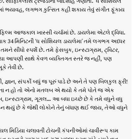
છે. સોફિકિલીસ ટ્રૅજેડીનો બાદશાહ ગણાતો. ‘ધ સોશિયલ
માં ભયાવહ, લગભગ કુત્સિત કહી શકાય તેવું સંગીત ફૂંકાય
ફિલ્મ આજકાલ ખાસ્સી ચર્ચામાં છે. ડાયલેમા એટલે દ્વિધા.
ક કલાક 34 મિનિટની ‘ધ સોશિયલ ડાયલેમા’ તમે લગભગ અધ્ધર
 સીધો સ્પર્શે છે. તમે ફેસબુક, ઇન્સ્ટાગ્રામ, ટ્વિટર,
ા આપણી સાથે કેવળ વ્યક્તિગત સ્તરે જ નહીં, પણ
ે તેવી છે.
્ઞાન, સંપર્કો બધું જ પૂરું પાડે છે અને તે પણ બિલકુલ ફ્રી!
ચૂકવતા ન હો તો એનો મતલબ એ થયો કે તમે પોતે જ એક
 ઇન્સ્ટાગ્રામ, ગૂગલ… આ બધા ઇચ્છે છે કે તમે વધુને વધુ
થયું છે કે જેથી લોકોને તેનું બંધાણ થઈ જાય, તેઓ વધુને
સોશિયલ મિડિયા ચલાવતી ટોચની કંપનીઓમાં ચાવીરૂપ કામ