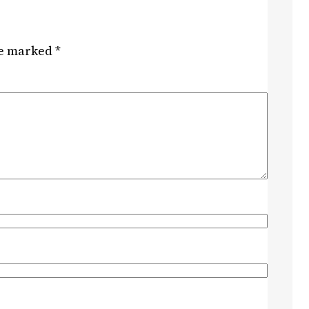
re marked
*