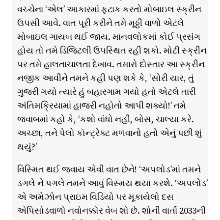
વચ્ચેના ‘એલ’ આકારમાં ફટાક કરતો મોબાઇલ સ્ક્રીન
ઉપસી આવે. વાત પૂરી કરીને તમે મૂઠ્ઠી વાળો એટલે
મોબાઇલ ગાયબ થઈ જાય. માનવલોકમાં કોઈ પ્રસંગ
હોય તો તમે ડિજિટલી ઉપસ્થિત રહી શકો. મોટી સ્ક્રીન
પર તમે હાલતાચાલતા દેખાવ. તમારો દોસ્તાર આ સ્ક્રીન
નજીક આવીને તમને કહી પણ શકે કે, ‘સોરી યાર, તું
ગુજરી ગયો ત્યારે હું બહારગામ ગયો હતો એટલે તારી
અંતિમક્રિયામાં હાજરી નહોતો આપી શક્યો!’ તમે
જવાબમાં કહો કે, ‘કશો વાંધો નહીં, બોસ, ચાલ્યા કરે.
અચ્છા, તને પેલો કૉન્ટ્રેક્ટ મળવાનો હતો એનું પછી શું
થયું?’
વિસ્મિત થઈ જવાય એવી વાત છેને! ‘અપલોડ’માં તમને
ડગલે ને પગલે તમને આવું વિસ્મય થયા કરશે. ‘અપલોડ’
એ અમેઝોન પ્રાઇમ વિડિયો પર મૂકાયેલો દસ
એપિસોડવાળો નવોનક્કોર વેબ શો છે. શોની વાર્તા 2033ની