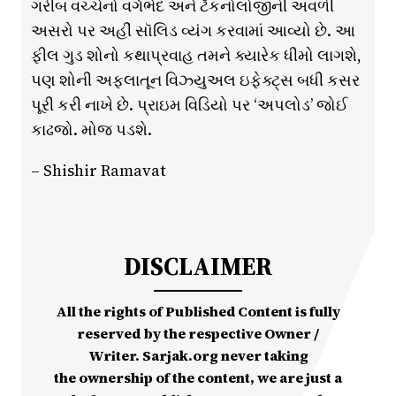
ગરીબ વચ્ચેનો વર્ગભેદ અને ટૅકનોલોજીની અવળી
અસરો પર અહીં સૉલિડ વ્યંગ કરવામાં આવ્યો છે. આ
ફીલ ગુડ શોનો કથાપ્રવાહ તમને ક્યારેક ધીમો લાગશે,
પણ શોની અફલાતૂન વિઝ્યુઅલ ઇફેક્ટ્સ બધી કસર
પૂરી કરી નાખે છે. પ્રાઇમ વિડિયો પર ‘અપલોડ’ જોઈ
કાઢજો. મોજ પડશે.
– Shishir Ramavat
DISCLAIMER
All the rights of Published Content is fully
reserved by the respective Owner /
Writer. Sarjak.org never taking
the ownership of the content, we are just a