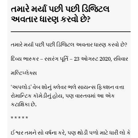
તમારે મર્યા પછી પછી ડિજિટલ
અવતાર ધારણ કરવો છે?
તમારે મર્યા પછી પછી ડિજિટલ અવતાર ધારણ કરવો છે?
દિવ્ય ભાસ્કર – રસરંગ પૂર્તિ – 23 ઓગસ્ટ 2020, રવિવાર
મલ્ટિપ્લેક્સ
‘અપલોડ’ વેબ શોનું ક્લેવર ભલે સાયન્સ ફિક્શન વત્તા
રોમાન્ટિક કૉમેડીનું હોય, પણ વાસ્તવમાં આ એક
કટાક્ષિકા છે.
* * * * *
ઈશ્વર તમને સો વર્ષના કરે, પણ થોડી પળો માટે ધારી લો કે