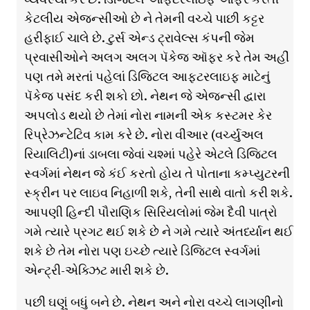
કેટલીય એજન્સીઓ છે ને તેમની વચ્ચે પાછી કટ્ટર
હરીફાઈ ચાલે છે. ટુર્સ એન્ડ ટ્રાવેલ્સ કંપની જેમ
પ્રવાસીઓને અલગ અલગ પૅકેજ ઑફર કરે તેમ અહીં
પણ તમે મરતાં પહેલાં ડિજિટલ આફ્ટરલાઇફ માટેનું
પૅકેજ પસંદ કરી શકો છો. નેથન જે એજન્સી દ્વારા
અપલોડ થયો છે તેમાં નોરા નામની એક કસ્ટમર કેર
રિપ્રેઝન્ટેટિવ કામ કરે છે. નોરા વીઆર (વર્ચ્યુઅલ
રિયાલિટી)નાં ડાબલા જેવાં ચશ્માં પહેરે એટલે ડિજિટલ
સ્વર્ગમાં નેથન જે કંઈ કરતો હોય તે પોતાના કમ્પ્યુટરની
સ્ક્રીન પર લાઇવ નિહાળી શકે, તેની સાથે વાતો કરી શકે.
આપણી હિન્દી પૌરાણિક સિરિયલોમાં જેમ દૈવી પાત્રો
ગમે ત્યારે પ્રગટ થઈ શકે છે ને ગમે ત્યારે અંતર્ધ્યાન થઈ
શકે છે તેમ નોરા પણ ઇચ્છે ત્યારે ડિજિટલ સ્વર્ગમાં
એન્ટ્રી-એક્ઝિટ મારી શકે છે.
પછી ઘણું બધું બને છે. નેથન અને નોરા વચ્ચે લાગણીનો