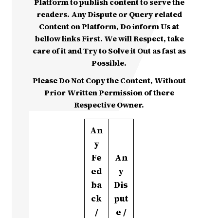
Platform to publish content to serve the
readers. Any Dispute or Query related
Content on Platform, Do inform Us at
bellow links First. We will Respect, take
care of it and Try to Solve it Out as fast as
Possible.
Please Do Not Copy the Content, Without
Prior Written Permission of there
Respective Owner.
An
y
Fe
An
ed
y
ba
Dis
ck
put
/
e /