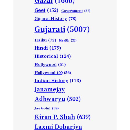
Gazal
(1606)
Geet
(152)
Government
(32)
Gujarat History
(78)
Gujarati
(5007)
Haiku
(73)
Health
(25)
Hindi
(179)
Historical
(124)
Hollywood
(61)
Hollywood 100
(56)
Indian History
(113)
Janamejay
Adhwaryu
(502)
Jay Gohil
(38)
Kiran P. Shah
(639)
Laxmi Dobariya