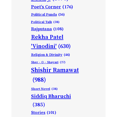
Poet’s Corner
(176)
Political Funda
(56)
Political Talk
(38)
Rajputana
(108)
Rekha Patel
'Vinodini'
(630)
Religion & Divinity
(46)
Sher – O – Shayari
(27)
Shishir Ramawat
(988)
Short Novel
(38)
Siddiq Bharuchi
(385)
Stories
(101)