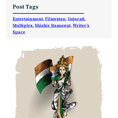
Post Tags
Entertainment
, 
Filmystan
, 
Gujarati
, 
Multiplex
, 
Shishir Ramawat
, 
Writer’s
Space