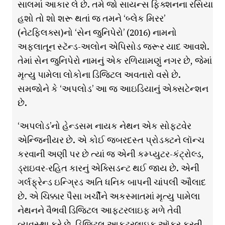
સાલમાં આકાર લે છે. તમે જો સાયન્સ ફિક્શનના રસિયા
હશો તો શો શરૂ થતાં જ તમને ‘બ્લેક મિરર’
(નેટફ્લિક્સ)નો ‘સેન જુનિપેરો’ (2016) નામનો
અફલાતૂન સ્ટૅન્ડ-અલોન એપિસોડ જરૂર યાદ આવશે.
તેમાં સેન જુનિપેરો નામનું એક રળિયામણું નગર છે, જેમાં
મૃત્યુ પામેલા લોકોના ડિજિટલ અવતારો વસે છે.
સમજોને કે ‘અપલોડ’ આ જ આઇડિયાનું એક્સટેન્શન
છે.
‘અપલોડ’નો હેન્ડસમ નાયક નેથન એક સોફ્ટવેર
એન્જિનીયર છે. એ કોઈ જબરદસ્ત પ્રોડક્ટને લૉન્ચ
કરવાની અણી પર છે ત્યાં જ એની કમ્પ્યુટર-કંટ્રોલ્ડ,
ડ્રાઇવર-રહિત કારનું એક્સિડન્ટ થઈ જાય છે. એની
ગર્લફ્રેન્ડ ઇન્ગ્રિડ અતિ ધનિક બાપની ચાંપલી ઔલાદ
છે. એ ચિક્કાર પૈસા ખર્ચીને અકસ્માતમાં મૃત્યુ પામેલા
નેથનને વૈભવી ડિજિટલ આફ્ટરલાઇફ મળે તેવી
વ્યવસ્થા કરે છે. ડિજિટલ આફ્ટરલાઇફ ઑફર કરતી