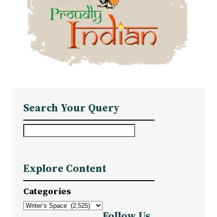
Search Your Query
S
e
a
Explore Content
r
c
Categories
h
Follow Us