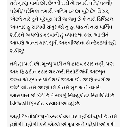
તમે મૃત્યુ પામો છો. છેલ્લી ઘડીએ તમારી પતિ/ પત્ની/
પ્રેમી/ પ્રેમિકા તમારી અંતિમ ઇચ્છા પૂછે છેઃ ‘ડિયર,
એટલે તારે હવે પૂરેપૂરા મરી જ જવું છે કે તારો ડિજિટલ
અવતાર હું સાચવી રાખું? જો તું હા પાડ તો તારા પાર્થિવ
શરીરને અપલોડ કરવાની હું વ્યવસ્થા કરું. આ રીતે
આપણે અનંત કાળ સુધી એકબીજાના કૉન્ટેક્ટમાં રહી
શકીશું!’
તમે હા પાડો છો. મૃત્યુ પછી તમે ફાઇવ સ્ટાર નહીં, પણ
એક ફિફ્ટીન સ્ટાર લકઝરી રિસોર્ટ જેવી અદભુત
જગ્યાએ ટ્રાન્સપોર્ટ થઈ જાઓ છો. જાણે સ્વર્ગ જ
જોઈ લો. તમે જાણો છો કે તમે ખુદ અને તમારી
આસપાસ જે કંઈ છે તે સઘળું સિમ્યુલેટેડ રિયાલિટી છે,
ડિજિટલી ક્રિયેટ કરવામાં આવ્યું છે.
અહીં ટૅક્નોલોજી નેક્સ્ટ લેવલ પર પહોંચી ચૂકી છે. તમે
હથેળી પહોળી કરો એટલે અંગૂઠા અને પહેલી આંગળી