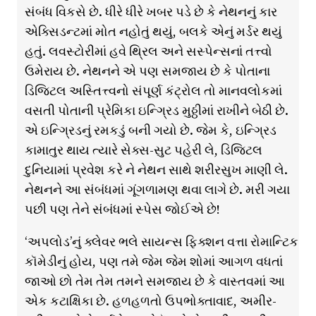
સંબંધ વિકસે છે. ધીરે ધીરે ખબર પડે છે કે નેથનનું કાર
એક્સિડન્ટમાં મોત નહોતું થયું, બલકે એનું મર્ડર થયું
હતું. લવસ્ટોરીમાં હવે થ્રિલ અને સસ્પેન્સનાં તત્ત્વો
ઉમેરાય છે. નેથનને એ પણ સમજાય છે કે પોતાના
ડિજિટલ અસ્તિત્ત્વનો સંપૂર્ણ કંટ્રોલ તો માનવલોકમાં
વસતી પોતાની પ્રેમિકા ઇન્ગ્રિડ મુઠ્ઠીમાં રાખીને બેઠી છે.
એ ઇન્ગ્રિડનું રમકડું બની ગયો છે. જેમ કે, ઇન્ગ્રિડ
કામાતુર થાય ત્યારે સેક્સ-સુટ પહેરી લે, ડિજિટલ
દુનિયામાં પ્રવેશ કરે ને નેથન સાથે શરીરસુખ માણી લે.
નેથનને આ સંબંધમાં ગૂંગળામણ થવા લાગે છે. મરી ગયા
પછી પણ તેને સંબંધમાં સ્પેસ જોઈએ છે!
‘અપલોડ’નું ક્લેવર ભલે સાયન્સ ફિક્શન વત્તા રોમાન્ટિક
કૉમેડીનું હોય, પણ તમે જેમ જેમ શોમાં આગળ વધતાં
જાઓ છો તેમ તેમ તમને સમજાય છે કે વાસ્તવમાં આ
એક કટાક્ષિકા છે. હળહળતો ઉપભોક્તાવાદ, અમીર-