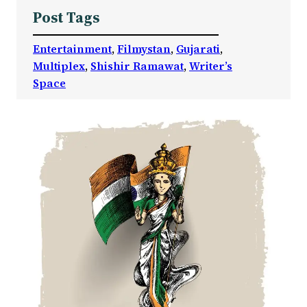
Post Tags
Entertainment
, 
Filmystan
, 
Gujarati
, 
Multiplex
, 
Shishir Ramawat
, 
Writer’s
Space