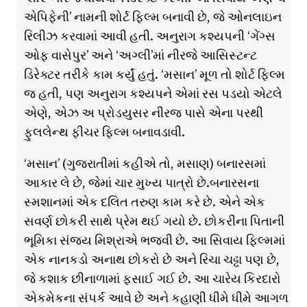
એપિફેની’ નામની શોર્ટ ફિલ્મ બનાવી છે, જે ઓનલાઇન
રિલીઝ કરવામાં આવી હતી. અનુરાગ કશ્યપની ‘ગેંગ્સ
ઓફ વાસેપુર’ અને ‘અગ્લી’માં નીરજે આસિસ્ટન્ટ
ડિરેક્ટર તરીકે કામ કર્યું હતું. ‘મસાન’ મૂળ તો શોર્ટ ફિલ્મ
જ હતી, પણ અનુરાગ કશ્યપને એમાં રસ પડયો એટલે
એણે, એઝ અ પ્રોડયુસર નીરજ પાસે એના પરથી
ફુલલેન્થ ફીચર ફિલ્મ બનાવડાવી.
‘મસાન’ (ગુજરાતીમાં કહીએ તો, મસાણ) બનારસમાં
આકાર લે છે, જેમાં ચાર મુખ્ય પાત્રો છે.બનારસના
સ્મશાનમાં એક દલિત તરુણ કામ કરે છે. એને એક
સવર્ણ છોકરી સાથે પ્રેમ થઈ ગયો છે. છોકરીના પિતાની
ભૂમિકા સંજય મિશ્રાએ ભજવી છે. આ સિવાય ફિલ્મમાં
એક નાનકડો અનાથ છોકરો છે અને રિચા ચઢ્ઢા પણ છે,
જે કશાક છીનાળામાં ફસાઈ ગઈ છે. આ ચારેય કિરદારો
એકમેકના સંપર્ક આવે છે અને કહાણી ધીમે ધીમે આગળ