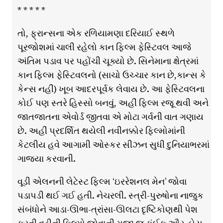
* * * * *
તો, ફ્રાન્સના એક રળિયામણા દરિયાઈ સ્થળે
પૂરજોશમાં ચાલી રહેલો કાન ફિલ્મ ફેસ્ટિવલ આજે
અંતિમ પડાવ પર પહોંચી ચૂક્યો છે. સિનેમાના ક્ષેત્રમાં
કાન ફિલ્મ ફેસ્ટિવલનો (સાચો ઉચ્ચાર કાન છે,કાન્સ કે
કેન્સ નહીં) ખૂબ આદરપૂર્વક લેવાય છે. આ ફેસ્ટિવલના
કોઈ પણ સ્તરે હિસ્સો બનવું, અહીં ફિલ્મ રજૂ થવી અને
જાતજાતના એવોર્ડ જીતવા એ મોટા ગર્વની વાત ગણાય
છે. અહીં પ્રદર્શિત થયેલી નવીનક્કોર ફિલ્મોમાંની
કેટલીય હવે આગામી ઓસ્કર સીઝન સુધી દુનિયાભરમાં
ગાજ્યા કરવાની.
વૂડી એલનની લેટેસ્ટ ફિલ્મ ‘ઇરરેશનલ મેન’ જોવા
પડાપડી થઈ ગઈ હતી. નેચરલી. સ્ત્રી-પુરુષોના નાજુક
સંબંધોને આડા-ઊભા-ત્રાંસા-ઊલટા દૃષ્ટિકોણથી પેશ