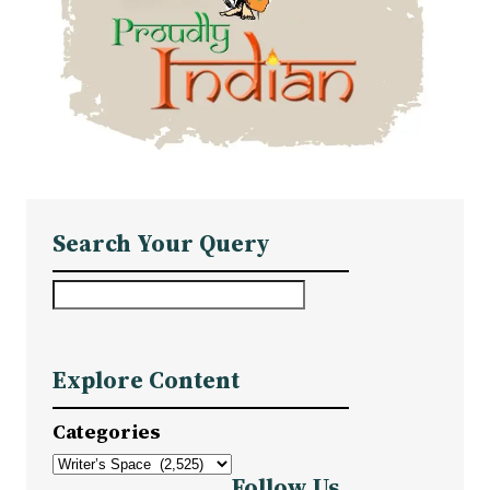
Search Your Query
S
e
a
Explore Content
r
c
Categories
h
Follow Us