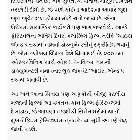
સિસ્ટમની વાત છે. એક યુવતીએ પોતાના માસૂમ દીકરાને
તરછોડી દીધો છે, જે પછી કોર્ટના આદેશના આધારે જુદા
જુદા જુવેનાઇલ હોમમાં મોટો થતો જાય છે. એના
ઉછેરમાં સામાજિક કાર્યકરો પણ ભાગ ભજવે છે. આજે
ફેસ્ટિવલના અંતિમ દિવસે ક્લોઝિંગ ફિલ્મ તરીકે ‘આઇસ
એન્ડ ધ સ્કાય’ નામની ડોક્યુમેન્ટરીનું સ્ક્રીનિંગ થવાનું
છે, જેમાં ગ્લોબલ ર્વોિંમગ વિશે ચિંતા થઈ છે. ૨૦૦૫માં
ઓસ્કરવિનિંગ ‘માર્ચ ઓફ ધ પેંગવિન્સ’ નામની
ડોક્યુમેન્ટરી બનાવનાર લુક જેકવેટે ‘આઇસ એન્ડ ધ
સ્કાય’ બનાવી છે.
આ અને આના સિવાય પણ અફકોર્સ, બીજી કેટલીય
મજાની ફિલ્મો આ વખતના કાન ફિલ્મ ફેસ્ટિવલમાં
દેખાડાઈ, જે આપણાં નજદીકી સિનેમાઘરોમાં યા તો
મુંબઈ ફિલ્મ ફેસ્ટિવલમાં ત્રાટકે ત્યાં સુધી આપણે રાહ
જોવી પડશે.