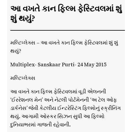
આ વખતે કાન ફિલ્મ ફેસ્ટિવલમાં શું
શું થયું?
મલ્ટિપ્લેક્સ – આ વખતે કાન ફિલ્મ ફેસ્ટિવલમાં શું શું
થયું?
Multiplex- Sanskaar Purti- 24 May 2015
મલ્ટિપ્લેક્સ
આ વખતે કાન ફિલ્મ ફેસ્ટિવલમાં વૂડી એલનની
‘ઈરરેશનલ મેન’ અને નેટલી પોર્ટમેનની ‘અ ટેલ ઓફ
ડાર્કનેસ’ જેવી કેટલીય ઈન્ટરેસ્ટિંગ ફિલ્મોનું સ્ક્રીનિંગ
થયું. આગામી ઓસ્કર સિઝન સુધી આ ફિલ્મો
દુનિયાભરમાં ગાજતી રહેવાની.