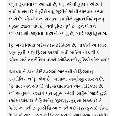
જીવ ટૂંકાવવા જ આવ્યો છે, પણ એની હાલત એટલી
બધી ખરાબ છે કે હીરો બધું ભૂલીને એની સારવાર કરવા
લાગે છે. એકમેકના સંગાથમાં બન્નેને જીવન વિશેનું નવું
બ્રહ્મજ્ઞાાન લાધે છે, નવી દૃષ્ટિ ખૂલે છે. હવે બેયને
જંગલમાંથી જીવતા પાછા નીકળવું છે, કોઈ પણ હિસાબે.
ફિલ્મનો વિષય ખરેખર ઇન્ટરેસ્ટિંગ છે. લોકોને અપેક્ષાય
ખૂબ હતી, પણ ફિલ્મ એટલી બધી બોરિંગ નીકળી કે
એના બન્ને સ્ક્રીનિંગ વખતે ઓડિયન્સે હુરિયો બોલાવ્યો!
આ વખતે કાન ફેસ્ટિવલમાં ભારતની બે ફિલ્મોનું
સ્ક્રીનિંગ થયું. એક છે, ‘મસાન’. અંગ્રેજી ટાઇટલ છે,
‘ફ્લાય અવે સોલો’. નીરજ ઘાયવાન એના ડિરેક્ટર છે.
જો અનુરાગ કશ્યપે પ્રોડયુસ કરેલી ‘શોર્ટ્સ’ જોઈ હશે
(એમાં પાંચ શોર્ટ ફિલ્મોનું ઝૂમખું હતું), તો શક્ય છે કે
‘શોર’ નામની ટચુકડી ફિલ્મ તમને કદાચ હજુ યાદ હોય.
‘શોર’ નીરજ ઘાયવાને ડિરેક્ટ કરેલી. આ સિવાય એણે ‘ધ