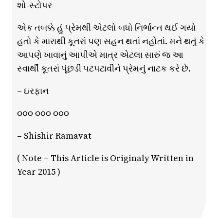
શો-સ્ટોપર
એક તબક્કે હું પ્રેમથી એટલો બધો નિર્ભાન્ત થઈ ગયો
હતો કે મારાથી કૂતરાં પણ સહન થતાં નહોતાં. મને થતું કે
આપણે ખાવાનું આપીએ માત્ર એટલા સારું જ આ
સ્વાર્થી કૂતરાં પૂંછડી પટપટાવીને પ્રેમનું નાટક કરે છે.
– ઇરફાન
૦૦૦ ૦૦૦ ૦૦૦
– Shishir Ramavat
( Note – This Article is Originaly Written in
Year 2015 )