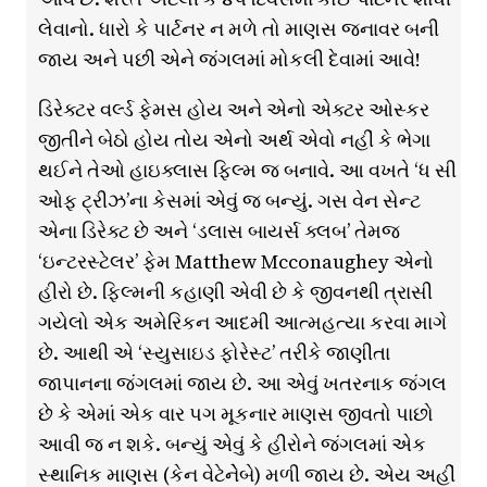
લેવાનો. ધારો કે પાર્ટનર ન મળે તો માણસ જનાવર બની
જાય અને પછી એને જંગલમાં મોકલી દેવામાં આવે!
ડિરેક્ટર વર્લ્ડ ફેમસ હોય અને એનો એક્ટર ઓસ્કર
જીતીને બેઠો હોય તોય એનો અર્થ એવો નહીં કે ભેગા
થઈને તેઓ હાઇક્લાસ ફિલ્મ જ બનાવે. આ વખતે ‘ધ સી
ઓફ ટ્રીઝ’ના કેસમાં એવું જ બન્યું. ગસ વેન સેન્ટ
એના ડિરેક્ટ છે અને ‘ડલાસ બાયર્સ ક્લબ’ તેમજ
‘ઇન્ટરસ્ટેલર’ ફેમ Matthew Mcconaughey એનો
હીરો છે. ફિલ્મની કહાણી એવી છે કે જીવનથી ત્રાસી
ગયેલો એક અમેરિકન આદમી આત્મહત્યા કરવા માગે
છે. આથી એ ‘સ્યુસાઇડ ફોરેસ્ટ’ તરીકે જાણીતા
જાપાનના જંગલમાં જાય છે. આ એવું ખતરનાક જંગલ
છે કે એમાં એક વાર પગ મૂકનાર માણસ જીવતો પાછો
આવી જ ન શકે. બન્યું એવું કે હીરોને જંગલમાં એક
સ્થાનિક માણસ (કેન વેટેનેેબે) મળી જાય છે. એય અહીં