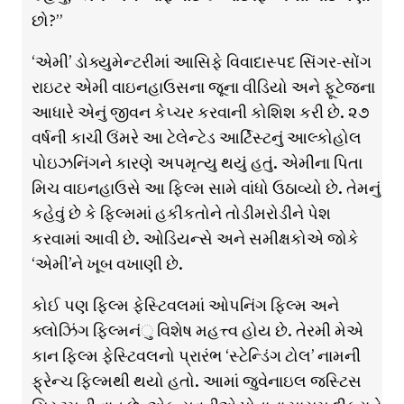
છો?”
‘એમી’ ડોક્યુમેન્ટરીમાં આસિફે વિવાદાસ્પદ સિંગર-સોંગ
રાઇટર એમી વાઇનહાઉસના જૂના વીડિયો અને ફૂટેજના
આધારે એનું જીવન કેપ્ચર કરવાની કોશિશ કરી છે. ૨૭
વર્ષની કાચી ઉંમરે આ ટેલેન્ટેડ આર્ટિસ્ટનું આલ્કોહોલ
પોઇઝનિંગને કારણે અપમૃત્યુ થયું હતું. એમીના પિતા
મિચ વાઇનહાઉસે આ ફિલ્મ સામે વાંધો ઉઠાવ્યો છે. તેમનું
કહેવું છે કે ફિલ્મમાં હકીકતોને તોડીમરોડીને પેશ
કરવામાં આવી છે. ઓડિયન્સે અને સમીક્ષકોએ જોકે
‘એમી’ને ખૂબ વખાણી છે.
કોઈ પણ ફિલ્મ ફેસ્ટિવલમાં ઓપનિંગ ફિલ્મ અને
ક્લોઝિંગ ફિલ્મનંુ વિશેષ મહત્ત્વ હોય છે. તેરમી મેએ
કાન ફિલ્મ ફેસ્ટિવલનો પ્રારંભ ‘સ્ટેન્ડિંગ ટોલ’ નામની
ફ્રેન્ચ ફિલ્મથી થયો હતો. આમાં જુવેનાઇલ જસ્ટિસ