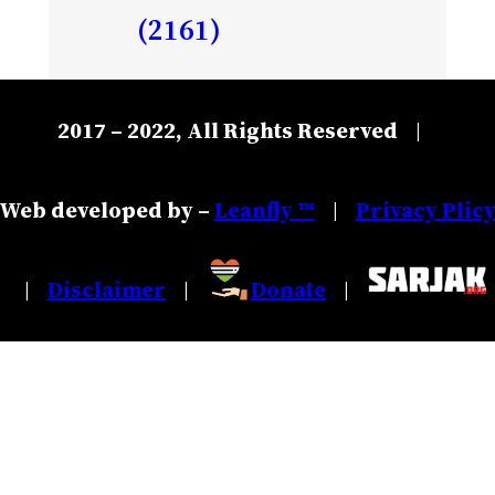
(2161)
2017 – 2022, All Rights Reserved
|
Web developed by –
Leanfly ™
Privacy Plic
|
Disclaimer
Donate
|
|
|