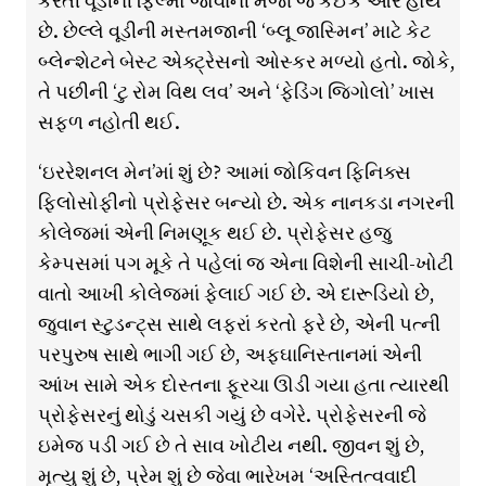
કરતી વૂડીની ફિલ્મો જોવાની મજા જ કંઈક ઔર હોય
છે. છેલ્લે વૂડીની મસ્તમજાની ‘બ્લૂ જાસ્મિન’ માટે કેટ
બ્લેન્શેટને બેસ્ટ એક્ટ્રેસનો ઓસ્કર મળ્યો હતો. જોકે,
તે પછીની ‘ટુ રોમ વિથ લવ’ અને ‘ફેડિંગ જિગોલો’ ખાસ
સફળ નહોતી થઈ.
‘ઇરરેશનલ મેન’માં શું છે? આમાં જોકિવન ફિનિક્સ
ફિલોસોફીનો પ્રોફેસર બન્યો છે. એક નાનકડા નગરની
કોલેજમાં એની નિમણૂક થઈ છે. પ્રોફેસર હજુ
કેમ્પસમાં પગ મૂકે તે પહેલાં જ એના વિશેની સાચી-ખોટી
વાતો આખી કોલેજમાં ફેલાઈ ગઈ છે. એ દારૂડિયો છે,
જુવાન સ્ટુડન્ટ્સ સાથે લફરાં કરતો ફરે છે, એની પત્ની
પરપુરુષ સાથે ભાગી ગઈ છે, અફઘાનિસ્તાનમાં એની
આંખ સામે એક દોસ્તના ફૂરચા ઊડી ગયા હતા ત્યારથી
પ્રોફેસરનું થોડું ચસકી ગયું છે વગેરે. પ્રોફેસરની જે
ઇમેજ પડી ગઈ છે તે સાવ ખોટીય નથી. જીવન શું છે,
મૃત્યુ શું છે, પ્રેમ શું છે જેવા ભારેખમ ‘અસ્તિત્વવાદી