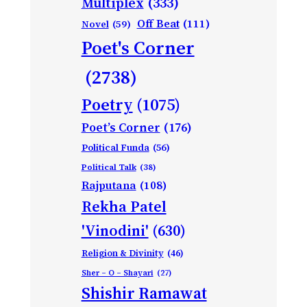
Multiplex
(333)
Off Beat
(111)
Novel
(59)
Poet's Corner
(2738)
Poetry
(1075)
Poet’s Corner
(176)
Political Funda
(56)
Political Talk
(38)
Rajputana
(108)
Rekha Patel
'Vinodini'
(630)
Religion & Divinity
(46)
Sher – O – Shayari
(27)
Shishir Ramawat