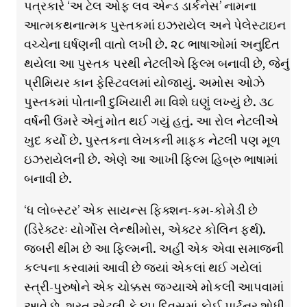
પત્રકારે ‘અ ટેલ ઓફ લવ એન્ડ ડાર્કનેસ’ નામના
આત્મકથનાત્મક પુસ્તકમાં ઇઝરાયેલ અને પેલેસ્ટાઇન
વચ્ચેના ઘર્ષણની વાતો લખી છે. ૨૮ ભાષાઓમાં અનુદિત
થયેલા આ પુસ્તક પરથી નેટલીએ ફિલ્મ બનાવી છે, જેનું
પ્રીમિયર કાન ફેસ્ટિવલમાં યોજાયું. અમોસ ઓઝે
પુસ્તકમાં પોતાની દુખિયારી મા વિશે ઘણું લખ્યું છે. ૩૮
વર્ષની ઉંમરે એનું મોત થઈ ગયું હતું. આ રોલ નેટલીએ
ખુદ કર્યો છે. પુસ્તકના લેખકની માફક નેટલી પણ મૂળ
ઇઝરાયેલની છે. એણે આ આખી ફિલ્મ હિબ્રુ ભાષામાં
બનાવી છે.
‘ધ લોબ્સ્ટર’ એક સાયન્સ ફિક્શન-કમ-કોમેડી છે
(ડિરેક્ટરઃ યોર્ગોસ લેન્થીમોસ, એક્ટર કોલિન ફર્થ).
જબરી થીમ છે આ ફિલ્મની. અહીં એક એવા સમાજની
કલ્પના કરવામાં આવી છે જ્યાં એકલાં થઈ ગયેલાં
સ્ત્રી-પુરુષોને એક ચોક્કસ જગ્યાએ મોકલી આપવામાં
આવે છે. શરત એટલી કે ૪૫ દિવસમાં કોઈ પાર્ટનર શોધી