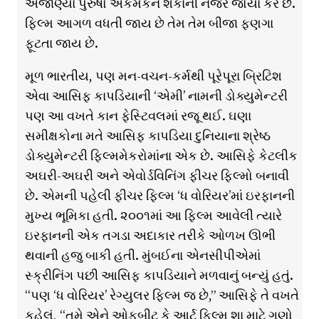
અજાણ્યા પુરુષો એકમેકને શંકાની નજરે જોયા કરે છે.
ફિલ્મ આગળ વધતી જાય છે તેમ તેમ બીજા ફણગા
ફૂટતા જાય છે.
મૂળ ભારતીય, પણ મન-વચન-કર્મથી પૂરેપૂરા બ્રિટિશ
એવા આસિફ કાપડિયાની ‘એમી’ નામની ડોક્યુમેન્ટરી
પણ આ વખતે કાન ફેસ્ટિવલમાં રજૂ થઈ. ઘણા
સમીક્ષકોના મતે આસિફ કાપડિયા દુનિયાના શ્રેષ્ઠ
ડોક્યુમેન્ટરી ફિલ્મમેકરોમાંના એક છે. આસિફે કેટલીક
અઘરી-અઘરી અને એવોર્ડવિનિંગ ફીચર ફિલ્મો બનાવી
છે. એમની પહેલી ફીચર ફિલ્મ ‘ધ વોરિયર’માં ઇરફાનની
મુખ્ય ભૂમિકા હતી. ૨૦૦૧માં આ ફિલ્મ આવેલી ત્યારે
ઇરફાનની એક તગડા અદાકાર તરીકે ઓળખ ઊભી
થવાની હજુ બાકી હતી. મુંબઈના એનસીપીએમાં
સ્ક્રીનિંગ પછી આસિફ કાપડિયાને મળવાનું બન્યું હતું.
“પણ ‘ધ વોરિયર’ રેગ્યુલર ફિલ્મ જ છે,” આસિફે તે વખતે
કહેલું, “તમે એને ઓફબીટ કે આર્ટ ફિલ્મ શા માટે ગણો