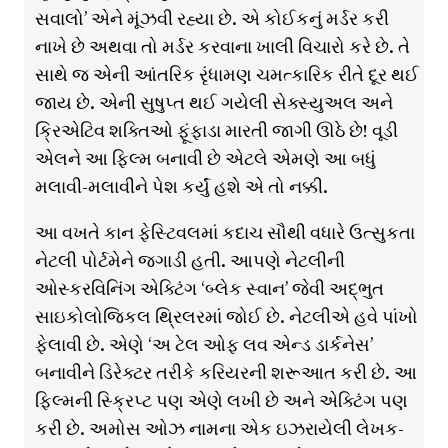
સવાલો’ એને મૂંઝવી રહ્યા છે. એ કોઈકનું મર્ડર કરી
નાખે છે અથવા તો મર્ડર કરવાના ખાલી વિચારો કરે છે. તે
સાથે જ એની આંતરિક રૃંધામણ ચમત્કારિક રીતે દૂર થઈ
જાય છે. એની સુષુપ્ત થઈ ગયેલી સેક્સ્યુઅલ અને
ક્રિએટિવ શક્તિઓ ફૂંફાડા મારતી જાગી ઊઠે છે! વૂડી
એલને આ ફિલ્મ બનાવી છે એટલે એમણે આ બધું
મલાવી-મલાવીને પેશ કર્યું હશે એ તો નક્કી.
આ વખતે કાન ફેસ્ટિવલમાં કદાચ સૌથી વધારે ઉત્સુકતા
નેટલી પોર્ટમેને જગાડી હતી. આપણે નેટલીની
ઓસ્કરવિનિંગ એક્ટિંગ ‘બ્લેક સ્વાન’ જેવી અદ્ભુત
સાઇકોલોજિકલ થ્રિલરમાં જોઈ છે. નેટલીએ હવે પાંખો
ફેલાવી છે. એણે ‘અ ટેલ ઓફ લવ એન્ડ ડાર્કનેસ’
બનાવીને ડિરેક્ટર તરીકે કરિયરની શરૂઆત કરી છે. આ
ફિલ્મની સ્ક્રિપ્ટ પણ એણે લખી છે અને એક્ટિંગ પણ
કરી છે. અમોસ ઓઝ નામના એક ઇઝરાયેલી લેખક-