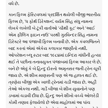
વધે છે.
કાન ફિલ્મ ફેસ્ટિવલમાં પ્રદર્શિત થયેલી બીજી ભારતીય
ફિલ્મ છે, ‘ધ ફોર્થ ડિરેક્શન’. વર્યમ સિંહ સંધુ નામના
લેખકે લખેલી બે ટૂંકી વાર્તાઓ ‘ચૌથી કૂટ’ અને ‘આઈ
એમ ફીલિંગ ફાઇન નાઉ’ પરથી ગુરવિન્દર સિંહ નામના
ડિરેક્ટરે આ પંજાબી ફિલ્મ બનાવી છે. એક કંવલજિતને
બાદ કરતાં એમાં એકેય કલાકાર જાણીતો નથી.
ઓપરેશન બ્લૂ સ્ટાર બાદ ૧૯૮૪માં ઇન્દિરા ગાંધીની હત્યા
થઈ તે પછીના તનાવયુક્ત પંજાબમાં ફિલ્મ આકાર લે છે.
બને છે એવું કે બે હિન્દુ દોસ્તો અમૃતસર જતી ટ્રેન ચૂકી
જાય છે. એ શીખ માણસની પણ એ જ હાલત થઈ છે.
ત્રણેય બીજી એક ખાલી ટ્રેનમાં ચડી જાય છે. અહીં
તેઓ એકલા નથી. ગાર્ડે બીજા બે શીખ યુવાનોને પણ
ડબામાં ચડાવી દીધા છે. હિન્દુ અને શીખો વચ્ચે ઓલરેડી
કોમી તણાવ ફેલાયેલો છે એવા માહોલમાં આ પાંચ