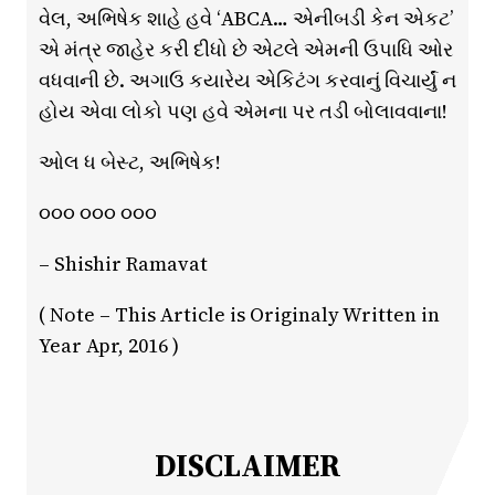
વેલ, અભિષેક શાહે હવે ‘ABCA… એનીબડી કેન એકટ’
એ મંત્ર જાહેર કરી દીધો છે એટલે એમની ઉપાધિ ઓર
વધવાની છે. અગાઉ કયારેય એકિટંગ કરવાનું વિચાર્યું ન
હોય એવા લોકો પણ હવે એમના પર તડી બોલાવવાના!
ઓલ ધ બેસ્ટ, અભિષેક!
૦૦૦ ૦૦૦ ૦૦૦
– Shishir Ramavat
( Note – This Article is Originaly Written in
Year Apr, 2016 )
DISCLAIMER