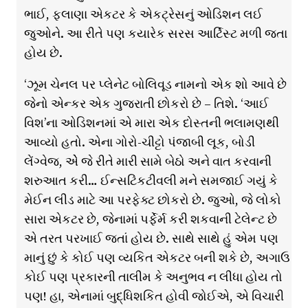
ભાઈ, ફ્લાણા એકટર કે એકટ્રેસનું ઓડિશન લઈ
જુઓને. આ રીતે પણ કયારેક સરસ આર્ટિસ્ટ મળી જતા
હોય છે.
‘ઝૂમ ચેનલ પર પ્લેનેટ બોલિવૂડ નામનો એક શો આવે છે
જેનો એન્કર એક ગુજરાતી છોકરો છે – તિશે. ‘આઈ
વિશ’ના ઓડિશનમાં એ મારા એક દોસ્તની ભલામણથી
આવ્યો હતો. એના ગોરો-ચીટ્ટો પંજાબી લૂક, બોડી
લેંગ્વેજ, એે જે રીતે મારી સામે બેઠો અને વાત કરવાની
શરુઆત કરી… ઈન્સટિંકટીવલી મને સમજાઈ ગયું કે
મેઈન લીડ માટે આ પરફેક્ટ છોકરો છે. જુઓ, જે લોકો
સારા એકટર છે, જેનામાં પર્ફેર્મ કરી શકવાની ટેલેન્ટ છે
એ તરત પરખાઈ જતાં હોય છે. સાથે સાથે હું એમ પણ
માનું છું કે કોઈ પણ વ્યકિત એકટર બની શકે છે, અગાઉ
કોઈ પણ પ્રકારની તાલીમ કે અનુભવ ન લીધા હોય તો
પણ! હા, એનામાં બુદ્ધિશકિત હોવી જોઈએ, એ વિચારી