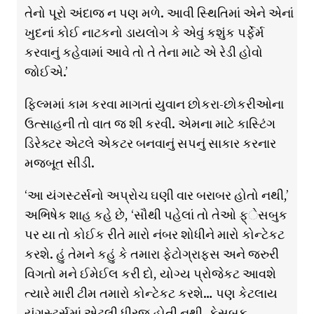
તેનો પૂરો અંદાજ ન પણ મળે. આવી સ્થિતિમાં એને એનાં
ખુદનાં કોઈ નાટકનો ડાયલોગ કે એવું કશુંક પર્ફેર્મ
કરવાનું કહેવામાં આવે તો તે તેના માટે એ રેડી હોવો
જોઈએ.’
ફ્લ્મિમાં કામ કરવા માગતાં યુવાન છોકરા-છોકરીઓના
ઉત્સાહની તો વાત જ શી કરવી. એમના માટે કાસ્ટિંગ
ડિરેક્ટર એટલે એકટર બનવાનું સપનું સાકાર કરનાર
મજબૂત સીડી.
‘આ યંગસ્ટર્સનો અપ્રોચ ઘણી વાર બરાબર હોતો નથી,’
અભિષેક શાહ કહે છે, ‘સૌથી પહેલાં તો તેઓ ફ્ેસબુક
પર યા તો કોઈક રીતે મારો નંબર શોધીને મારો કોન્ટેકટ
કરશે. હું તેમને કહું કે તમારા ફેટોગ્રાફ્સ અને જરુરી
વિગતો મને ઈમેઈલ કરી દો, યોગ્ય પ્રોજેકટ આવશે
ત્યારે મારી ટીમ તમારો કોન્ટેકટ કરશે… પણ કેટલાય
યંગસ્ટર્સમાં એટલી ધીરજ હોતી નથી. ફેસબુક