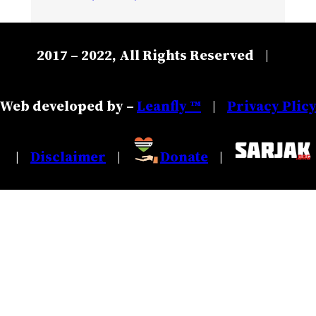
2017 – 2022, All Rights Reserved
|
Web developed by –
Leanfly ™
Privacy Plic
|
Disclaimer
Donate
|
|
|