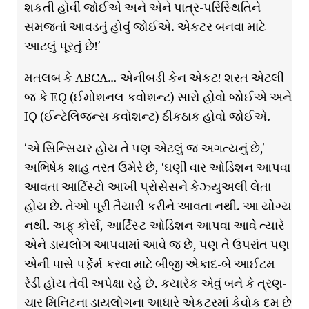
શકતી હોવી જોઈએ અને એને પાત્ર-પરિસ્થિતિને
સમજતાં આવડતું હોવું જોઈએ. એકટર બનવા માટે
આટલું પૂરતું છે!’
મતલબ કે ABCA… એનીબડી કેન એકટ! શરત એટલી
જ કે EQ (ઈમોશનલ કવોશન્ટ) સારો હોવો જોઈએ અને
IQ (ઈન્ટેલિજન્સ કવોશન્ટ) ઠીકઠાક હોવો જોઈએ.
‘એ સિન્સિયર હોય તે પણ એટલું જ અગત્યનું છે,’
અભિષેક શાહ તરત ઉમેરે છે, ‘ઘણી વાર ઓડિશન આપવા
આવતા આર્ટિસ્ટો આખી પ્રોસેસને કેઝ્યુઅલી લેતા
હોય છે. તેઓ પૂરી તૈયારી કરીને આવતા નથી. આ યોગ્ય
નથી. અફ્ કોર્સ, આર્ટિસ્ટ ઓડિશન આપવા આવેે ત્યારે
એને ડાયલોગ આપવામાં આવે જ છે, પણ તે ઉપરાંત પણ
એની પાસે પર્ફેર્મ કરવા માટે બીજી એકાદ-બે આઈટમ
રેડી હોય તેવી અપેક્ષા રહે છે. કયારેક એવું બને કે ત્રણ-
ચાર મિનિટના ડાયલોગના આધારે એકટરમાં કેવોક દમ છે