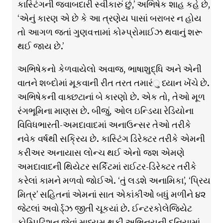
કાસ્ટિંગની જવાબદારી સ્વીકારું છું,’ અભિષેક શાહ કહે છે,
‘એનું કારણ એ છે કે આ ત્રણેય પાસાં બરાબર ન હોય
તો આગળ જતાં ગુણવત્તામાં કોમ્પ્રોમાઈઝ થવાનું શરૂ
થઈ જાય છે.’
અભિષેકનો કેળવાયેલો અવાજ, ભાષાશુદ્ધિ અને એની
વાતને શબ્દોમાં મૂકવાની રીત તરત તમારંુ ધ્યાન ખેંચે છે.
અભિષેકની વાક્છટાનાં બે કારણો છે. એક તો, તેઓ મૂળ
રંગભૂમિના માણસ છે. બીજું, ઓલ ઇન્ડિયા રેડિયોના
વિવિધભારતી-અમદાવાદમાં અનાઉન્સર તેઓ તરીકે
નવેક વર્ષથી સક્રિય છે. કાસ્ટિંગ ડિરેક્ટર તરીકે એમની
કરીઅર અનાયાસ લોન્ચ થઈ એનો જશ એમણે
અમદાવાદની થિયેટર સર્કિટમાં રાઈટર-ડિરેક્ટર તરીકે
કરેલાં કામને મળવો જોઈએ. ‘તું લડશે અનામિકા’, ‘પ્રિય
મિત્ર’ સહિતનાં એમનાં સાત એકાંકીઓે બધું મળીને ૪૨
જેટલાં અવોર્ડ્ઝ જીતી ચૂકયાં છે. ઈન્ટરકોલેજિયેટ
કોમ્પિટિશન જેવાં માધ્યમ થકી અભિનયની દુનિયામાં