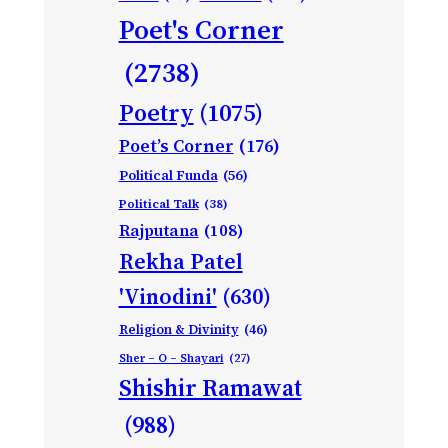
Poet's Corner
(2738)
Poetry
(1075)
Poet’s Corner
(176)
Political Funda
(56)
Political Talk
(38)
Rajputana
(108)
Rekha Patel
'Vinodini'
(630)
Religion & Divinity
(46)
Sher – O – Shayari
(27)
Shishir Ramawat
(988)