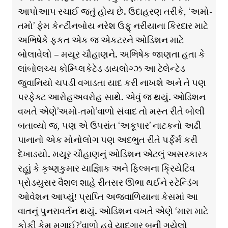
આપોઆપ રચાઈ જતું હોય છે. ઉદાહરણ તરીકે, ‘અમો-
તમો’ ફેમ કેન્ટીનબોય નરેશ ઉફ્ર્ નરીયાના કિરદાર માટે
અભિષેકે ફ્કત એક જ એકટરને ઓડિશન માટે
બોલાવેલો – મયૂર ચૌહાણને. અભિષેક જાણતા હતા કે
લાંબોલચ્ચ કોમ્પ્લિકેટેડ ડાયલોગ્ઝ આ ટેલેન્ટેડ
જુવાનિયો ચપડી વગાડતા યાદ કરી નાખશે અને તે પણ
પરફેક્ટ આરોહઅવરોહ સાથે. એવું જ થયું. ઓડિશન
વખતે એણે’અમો-તમો’વાળો સંવાદ તો મસ્ત રીતે બોલી
બતાવ્યો જ, પણ એ ઉપરાંત ‘અકૂપાર’ નાટકનો અઢી
પાનાનો એક મોનોલોગ પણ અદભુત રીતે પર્ફેર્મ કરી
દેખાડયો. મયૂર ચૌહાણનું ઓડિશન એટલું અસરકારક
રહૃાું કે કૃષ્ણકુમાર યાજ્ઞિાક અને ફ્લ્મિના ક્રિયેટિવ
પ્રોડયુસર વૈશલ શાહે રીતસર ઊભા થઈને સ્ટેન્ડિંગ
ઓવેશન આપ્યું! પ્રાપ્તિ અજવાળિયાના કેસમાં આ
વાતનું પુનરાવર્તન થયું. ઓડિશન વખતે એણે ‘મારા માટે
કોફી કેમ મગાઈ?’વાળો હવે યાદગાર બની ગયેલો