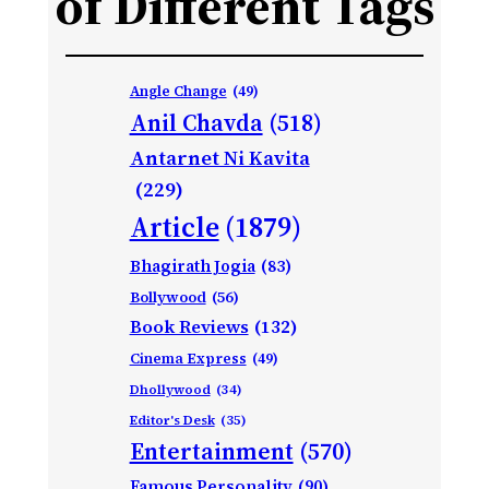
of Different Tags
Angle Change
(49)
Anil Chavda
(518)
Antarnet Ni Kavita
(229)
Article
(1879)
Bhagirath Jogia
(83)
Bollywood
(56)
Book Reviews
(132)
Cinema Express
(49)
Dhollywood
(34)
Editor's Desk
(35)
Entertainment
(570)
Famous Personality
(90)