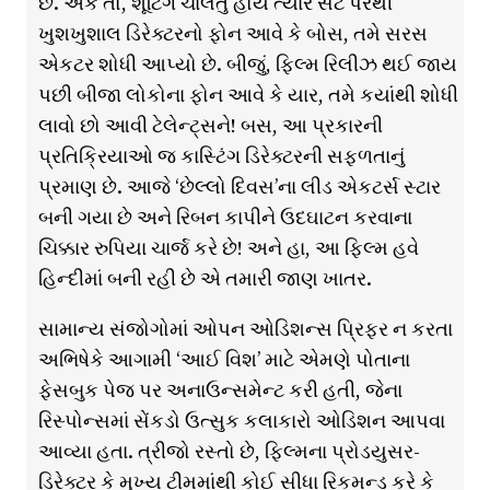
છે. એક તો, શૂટિંગ ચાલતુ હોય ત્યારે સેટ પરથી
ખુશખુશાલ ડિરેક્ટરનો ફોન આવે કે બોસ, તમે સરસ
એકટર શોધી આપ્યો છે. બીજું, ફિલ્મ રિલીઝ થઈ જાય
પછી બીજા લોકોના ફોન આવે કે યાર, તમે કયાંથી શોધી
લાવો છો આવી ટેલેન્ટ્સને! બસ, આ પ્રકારની
પ્રતિક્રિયાઓ જ કાસ્ટિંગ ડિરેક્ટરની સફ્ળતાનું
પ્રમાણ છે. આજે ‘છેલ્લો દિવસ’ના લીડ એકટર્સ સ્ટાર
બની ગયા છે અને રિબન કાપીને ઉદઘાટન કરવાના
ચિક્કાર રુપિયા ચાર્જ કરે છે! અને હા, આ ફ્લ્મિ હવે
હિન્દીમાં બની રહી છે એ તમારી જાણ ખાતર.
સામાન્ય સંજોગોમાં ઓપન ઓડિશન્સ પ્રિફર ન કરતા
અભિષેકે આગામી ‘આઈ વિશ’ માટે એમણે પોતાના
ફેસબુક પેજ પર અનાઉન્સમેન્ટ કરી હતી, જેના
રિસ્પોન્સમાં સેંકડો ઉત્સુક કલાકારો ઓડિશન આપવા
આવ્યા હતા. ત્રીજો રસ્તો છે, ફિલ્મના પ્રોડયુસર-
ડિરેક્ટર કે મુખ્ય ટીમમાંથી કોઈ સીધા રિકમન્ડ કરે કે