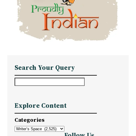
Search Your Query
S
e
a
Explore Content
r
c
Categories
h
Follow Us