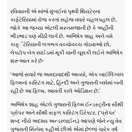
રવિવારની એ સાંજે મુંબઈનાં પૃથ્વી થિયટેરના
કાફેટેરિયામાં રોજ કરતાં સહેજ વધારે ચહલપહલ છે.
જોકે આ જગ્યા એટલી મસ્તમજાની છે કે અહીંની
ભીડભાડ પણ મીઠી લાગે છે. અભિષેક શાહ અને તમે
કાફ્ેટેરિયાની લગભગ વચ્ચોવચ્ચ ગોઠવાઓ છો.
લેપટોપ બેગ સાઈડમાં મૂકી ચાની ચૂસકી લઈને અભિષેક
શરૂઆત કરે છેઃ
‘આજે સવારે જ અમદાવાદથી આવ્યો, એક બાઈલિંગ્વલ
ફ્લ્મિનાં કાસ્ટિંગ માટે. હિન્દી અને ગુજરાતી બન્નેમાં બની
રહી છે આ ફ્લ્મિ. આવતી કાલે ઓડિશન છે.’
અભિષેક શાહ એટલે ગુજરાતી ફ્લ્મિ ઈન્ડસ્ટ્રીના સૌથી
પ્રોપર અને સૌથી સફ્ળ કાસ્ટિંગ ડિરેક્ટર. (‘પ્રોપર’
શબ્દ નીચે અદશ્ય અન્ડરલાઈન.) આપણે જેને ન્યુ વેવ
ગુજરાતી સિનેમા કહીએ છીએ એેમાં છેલ્લાં ચારેક વર્ષ