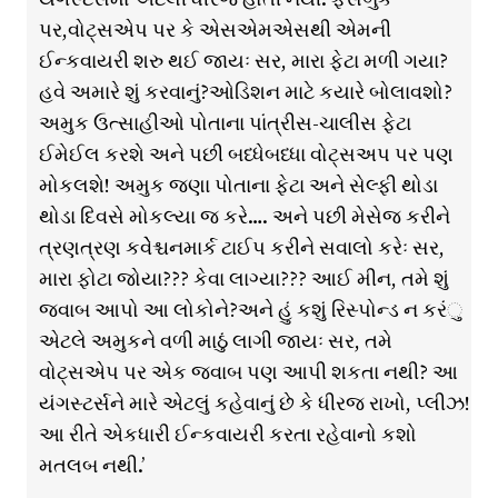
પર,વોટ્સએપ પર કે એસએમએસથી એમની
ઈન્કવાયરી શરુ થઈ જાયઃ સર, મારા ફેટા મળી ગયા?
હવે અમારે શું કરવાનું?ઓડિશન માટે કયારે બોલાવશો?
અમુક ઉત્સાહીઓ પોતાના પાંત્રીસ-ચાલીસ ફેટા
ઈમેઈલ કરશે અને પછી બધ્ધેબધ્ધા વોટ્સઅપ પર પણ
મોકલશે! અમુક જણા પોતાના ફેટા અને સેલ્ફી થોડા
થોડા દિવસે મોકલ્યા જ કરે…. અને પછી મેસેજ કરીને
ત્રણત્રણ કવેેશ્ચનમાર્ક ટાઈપ કરીને સવાલો કરેઃ સર,
મારા ફોટા જોયા??? કેવા લાગ્યા??? આઈ મીન, તમે શું
જવાબ આપો આ લોકોને?અને હું કશું રિસ્પોન્ડ ન કરંુ
એટલે અમુકને વળી માઠું લાગી જાયઃ સર, તમે
વોટ્સએપ પર એક જવાબ પણ આપી શકતા નથી? આ
યંગસ્ટર્સને મારે એટલું કહેવાનું છે કે ધીરજ રાખો, પ્લીઝ!
આ રીતે એકધારી ઈન્કવાયરી કરતા રહેવાનો કશો
મતલબ નથી.’