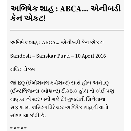
અભિષેક શાહ : ABCA… એનીબડી
કેન એકટ!
અભિષેક શાહ : ABCA… એનીબડી કેન એકટ!
Sandesh – Sanskar Purti – 10 April 2016
મલ્ટિપ્લેક્સ
જો EQ (ઈમોશનલ ક્વોશન્ટ) સારો હોય અને IQ
(ઈન્ટેલિજન્સ ક્વોશન્ટ) ઠીકઠાક હોય તો કોઈ પણ
માણસ એક્ટર બની શકે છે! ગુજરાતી સિનેમાના
સફળતમ કાસ્ટિંગ ડિરેક્ટર અભિષેક શાહની વાતો
સાંભળવા જેવી છે.
* * * * *