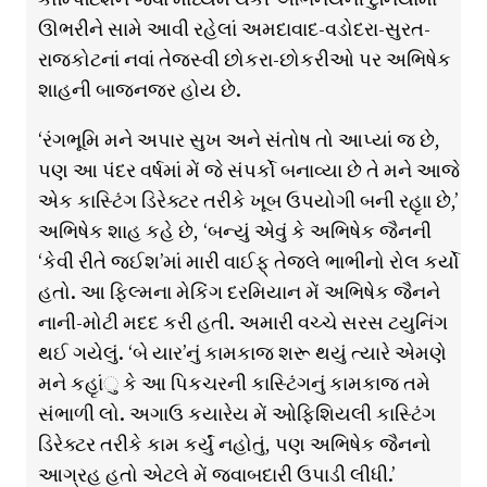
ઊભરીને સામે આવી રહેલાં અમદાવાદ-વડોદરા-સુરત-
રાજકોટનાં નવાં તેજસ્વી છોકરા-છોકરીઓ પર અભિષેક
શાહની બાજનજર હોય છે.
‘રંગભૂમિ મને અપાર સુખ અને સંતોષ તો આપ્યાં જ છે,
પણ આ પંદર વર્ષમાં મેં જે સંપર્કો બનાવ્યા છે તે મને આજે
એક કાસ્ટિંગ ડિરેક્ટર તરીકે ખૂબ ઉપયોગી બની રહૃાા છે,’
અભિષેક શાહ કહે છે, ‘બન્યું એવું કે અભિષેક જૈનની
‘કેવી રીતે જઈશ’માં મારી વાઈફ્ તેજલે ભાભીનો રોલ કર્યો
હતો. આ ફ્લ્મિના મેકિંગ દરમિયાન મેં અભિષેક જૈનને
નાની-મોટી મદદ કરી હતી. અમારી વચ્ચે સરસ ટયુનિંગ
થઈ ગયેલું. ‘બે યાર’નું કામકાજ શરૂ થયું ત્યારે એમણે
મને કહૃાંુ કે આ પિકચરની કાસ્ટિંગનું કામકાજ તમે
સંભાળી લો. અગાઉ કયારેય મેં ઓફિશિયલી કાસ્ટિંગ
ડિરેક્ટર તરીકે કામ કર્યું નહોતું, પણ અભિષેક જૈનનો
આગ્રહ હતો એટલે મેં જવાબદારી ઉપાડી લીધી.’