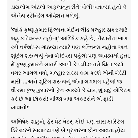
ડાયલોગ એટલો અફ્લાતૂન રીતે બોલી બતાવ્યો હતો કે
એનેય સ્ટેન્ડિંગ ઓવેશન મળેલું.
‘જોકે કૃષ્ણકુમાર ફ્લ્મિના મેઈન લીડ મલ્હાર ઠાકર માટે
બહુ કન્વિન્સ્ડ નહોતા,’ અભિષેક કહે છે, ‘તૈયારીના ભાગ
રુપે વર્કશોપ્સ ગોઠવ્યા ત્યારે પણ કન્વિન્સ નહોતા અને
શૂટિંગ શરુ થયું તેના બે દિવસ પહેલાં પણ અવઢવમાં હતા.
મેં કૃષ્ણકુમારને ખાતરી આપી કે પ્લીઝ તમે ચિંતા કર્યા
વગર આગળ વધો, મલ્હાર સરસ કામ કરશે એની ગેરંટી
મારી! …અને શૂટિંગ શરુ થયું એના લગભગ પહેલાં જ
વીકમાં કૃષ્ણકુમારનો ફેન આવ્યો કે યાર, શું દાદુ એકિટંગ
કરે છે આ છોકરો! બીજા બધા એકટરોને એ ફાડી
ખાવાનો!’
અભિષેક શાહને, ફેર ધેટ મેટર, કોઈ પણ સારા કાસ્ટિંગ
ડિરેક્ટરને સામાન્યપણે બે પ્રકારના ફોન આવતા હોય