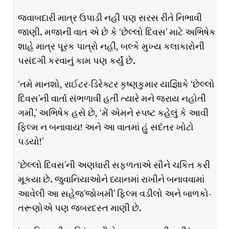
જવાબદારી માત્ર ઉપાડી નહીં પણ સરસ રીતે નિભાવી
જાણી. મજાની વાત એ છે કે ‘છેલ્લો દિવસ’ માટે અભિષેક
શાહે માત્ર પૂરક પાત્રો નહીં, બલ્કે મુખ્ય કલાકારોની
પસંદગી કરવાનું કામ પણ કર્યું છે.
‘તમે માનશો, રાઈટર-ડિરેક્ટર કૃષ્ણકુમાર યાજ્ઞિાકે ‘છેલ્લો
દિવસ’ની વાર્તા સંભળાવી હતી ત્યારે મને જરાય નહોતી
ગમી,’ અભિષેક હસે છે, ‘મેં એમને સ્પષ્ટ કહેલું કે આવી
ફ્લ્મિ ન બનાવાય! અને આ વાતમાં હું સદંતર ખોટો
પડયો!’
‘છેલ્લો દિવસ’ની અણધારી સફ્ળતાએ સૌને ચકિત કરી
મૂકયા છે. જુવાનિયાઓને ધ્યાનમાં રાખીને બનાવવામાં
આવેલી આ સહેજ’જોખમી’ ફ્લ્મિ વડીલો અને બાળકો-
તરૂણોએ પણ જબરદસ્ત માણી છે.