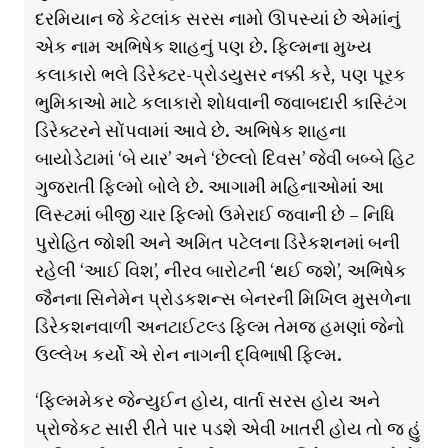
દરમિયાન જે કેટલાંક સરસ નામો ઊપસ્યાં છે એમાંનું
એક નામ અભિષેક શાહનું પણ છે. ફ્લ્મિના મુખ્ય
કલાકારો ભલે ડિરેક્ટર-પ્રોડયુસર નક્કી કરે, પણ પૂરક
ભુમિકાઓ માટે કલાકારો શોધવાની જવાબદારી કાસ્ટિંગ
ડિરેક્ટરને સોંપવામાં આવે છે. અભિષેક શાહના
બાયોડેટામાં ‘બે યાર’ અને ‘છેલ્લો દિવસ’ જેવી બબ્બે હિટ
ગુજરાતી ફ્લ્મિો બોલે છે. આગામી મહિનાઓમાંં આ
લિસ્ટમાં બીજી ચાર ફ્લ્મિો ઉમેરાઈ જવાની છે – નિધિ
પુરોહિત જોશી અને અમિત પટેલના ડિરેકશનમાં બની
રહેલી ‘આઈ વિશ’, નીરવ બારોટની ‘થઈ જશે’, અભિષેક
જૈનના સિનેમેન પ્રોડકશન્સ બેનરની મિખિલ મુસળેના
ડિરેકશનવાળી અનટાઈટલ્ડ ફ્લ્મિ તેમજ હમણાં જેનો
ઉલ્લેખ કર્યો એ રોન નાગની દ્વિભાષી ફ્લ્મિ.
‘ફ્લ્મિમેકર જેન્યુઈન હોય, વાર્તા સરસ હોય અને
પ્રોજેકટ સારી રીતે પાર પડશે એવી ખાતરી હોય તો જ હું