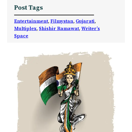
Post Tags
Entertainment
, 
Filmystan
, 
Gujarati
, 
Multiplex
, 
Shishir Ramawat
, 
Writer’s
Space