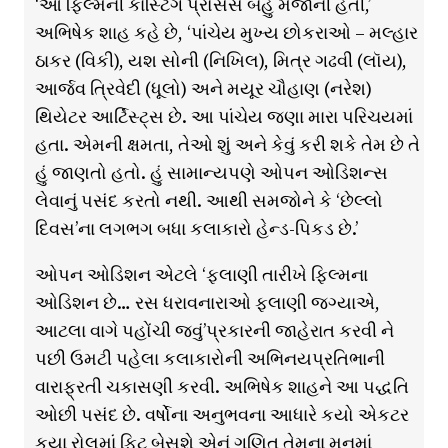
‘આ ફ્લ્મિની કાસ્ટિંગ પ્રોેસેસ બહુ મજાની હતી,’
અભિષેક શાહ કહે છે, ‘પાંચેય મુખ્ય છોકરાઓ – મલ્હાર
ઠાકર (વિકી), યશ સોની (નિખિલ), મિત્ર ગઢવી (લૉય),
આર્જવ ત્રિવેદી (ધૂલો) અને મયૂર ચૌહાણ (નરેશ)
થિયેટર આર્ટિસ્ટ્સ છે. આ પાંચેય જણા મારા પરિચયમાં
હતા. એમની ક્ષમતા, તેઓ શું અને કેવું કરી શકે તેમ છે તે
હું જાણતો હતો. હું સામાન્યપણે ઓપન ઓડિશન્સ
લેવાનું પસંદ કરતો નથી. આથી સમજોને કે ‘છેલ્લો
દિવસ’ના લગભગ બધા કલાકારો હેન્ડ-પિકડ છે.’
ઓપન ઓડિશન એટલે ‘ફ્લાણી તારીખે ફ્લ્મિના
ઓડિશન છે… રસ ધરાવનારાઓ ફ્લાણી જગ્યાએ,
આટલા વાગે પહોંચી જવું’પ્રકારની જાહેરાત કરવી ને
પછી ઉમટી પહેલા કલાકારોની અભિનયપ્રતિભાની
વારાફ્રતી ચકાસણી કરવી. અભિષેક શાહને આ પદ્ધતિ
ઓછી પસંદ છે. વર્ષોના અનુભવના આધારે કયો એકટર
કયા રોલમાં ફ્ટિ બેસશે એનું ગણિત તેમના મનમાં