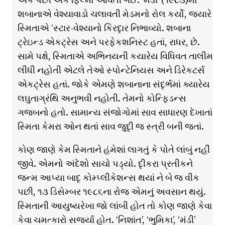
શબાનાએ વેશ્યાવાડો ચલાવતી મેડમનો રોલ કર્યો, જ્યારે
સ્મિતાએ ‘સ્ટાર-વેશ્યાનો કિરદૃાર નિભાવ્યો. શબાના
ટ્રેઇન્ડ એકટ્રેસ અને પરફેકશનિસ્ટ હતાં, રાધર, છે.
સામે પક્ષે, સ્મિતાએ અભિનયની કયારેય વિધિવત તાલીમ
લીધી નહોતી એટલે તેઓ સ્પોન્ટેનિયસ અને ડિરેકટર્સ
એકટ્રેસ હતાં. જોકે એમણે શબાનાના સંદૃર્ભમાં ક્યારેય
લઘુતાગ્રંથિ અનુભવી નહોતી. તેમનો કોન્ફિડન્સ
ગજબનો હતો. સામાન્ય સંજોગોમાં સાવ સાધારણ દેખાતાં
સ્મિતા કેમરા ઓન થતાં સાવ જુદૃી જ સ્ત્રી બની જતાં.
કોણ જાણે કેમ સ્મિતાને હંમેશાં લાગતું કે પોતે લાંબું નહીં
જીવે. એમનો અંદેશો સાચો પડ્યો. દૃીકરા પ્રતીકને
જન્મ આપ્યા બાદૃ કોમ્પ્લીકેશન્સ થયાં ને બે જ વીક
પછી, ૧૩ ડિસેમ્બર ૧૯૮૬ના રોજ એમનું અવસાન થયું.
સ્મિતાની આયુષ્યરેખા જો લાંબી હોત તો કોણ જાણે કેવા
કેવા ચમત્કારો સર્જ્યા હોત. ‘નિશાંત’, ‘ભુમિકા’, ‘મંડી’