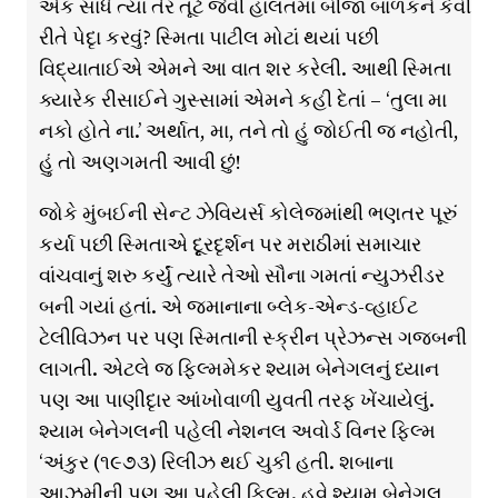
એક સાંધે ત્યાં તેર તૂટે જેવી હાલતમાં બીજા બાળકને કેવી
રીતે પેદૃા કરવું? સ્મિતા પાટીલ મોટાં થયાં પછી
વિદ્યાતાઈએ એમને આ વાત શર કરેલી. આથી સ્મિતા
ક્યારેક રીસાઈને ગુસ્સામાં એમને કહી દેતાં – ‘તુલા મા
નકો હોતે ના.’ અર્થાત, મા, તને તો હું જોઈતી જ નહોતી,
હું તો અણગમતી આવી છું!
જોકે મુંબઈની સેન્ટ ઝેવિયર્સ કોલેજમાંથી ભણતર પૂરું
કર્યા પછી સ્મિતાએ દૃૂરદૃર્શન પર મરાઠીમાં સમાચાર
વાંચવાનું શરુ કર્યું ત્યારે તેઓ સૌના ગમતાં ન્યુઝરીડર
બની ગયાં હતાં. એ જમાનાના બ્લેક-એન્ડ-વ્હાઈટ
ટેલીવિઝન પર પણ સ્મિતાની સ્ક્રીન પ્રેઝન્સ ગજબની
લાગતી. એટલે જ ફિલ્મમેકર શ્યામ બેનેગલનું ધ્યાન
પણ આ પાણીદૃાર આંખોવાળી યુવતી તરફ ખેંચાયેલું.
શ્યામ બેનેગલની પહેલી નેશનલ અવોર્ડ વિનર ફિલ્મ
‘અંકુર (૧૯૭૩) રિલીઝ થઈ ચુકી હતી. શબાના
આઝમીની પણ આ પહેલી ફિલ્મ. હવે શ્યામ બેનેગલ