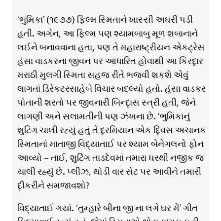
‘ભુમિકા’ (૧૯૭૭) ફિલ્મ સ્મિતાને ખાસ્સી અઘરી પડી
હતી. અગેન, આ ફિલ્મ પણ શ્યામબાબુ મૂળ શબાનાને
લઈને બનાવવાના હતા, પણ તે મહારાષ્ટ્રીયન એકટ્રેસ
હંસા વાડકરના જીવન પર આધારિત હોવાથી આ કિરદૃાર
મરાઠી મુલગી સ્મિતા સહજ રીતે ભજવી શકશે એવું
લાગતાં ડિરેકટરસાહેબે વિચાર બદલ્યો હતો. હંસા વાડકર
પોતાની શરતો પર જીવનારી બિન્દૃાસ સ્ત્રી હતી, જેને
લાગણી અને સલામતીની પણ ઝંખના છે. ‘ભુમિકાનું
શુટિંગ ચાલી રહ્યું હતું તે દૃરમિયાન એક દિૃવસ અચાનક
સ્મિતાનાં માતાજી વિદ્યાતાઈ પર શ્યામ બેનેગલનો ફોન
આવ્યો – તાઈ, શુટિંગ તાડદેવમાં તમારા ઘરથી નજીક જ
ચાલી રહ્યું છે. પ્લીઝ, થોડી વાર સેટ પર આવીને તમારી
દૃીકરીને સમજાવશો?
વિદ્યાતાઈ ગયાં. ‘તુમ્હારે બીના જી ના લગે ઘર મેં’ ગીત