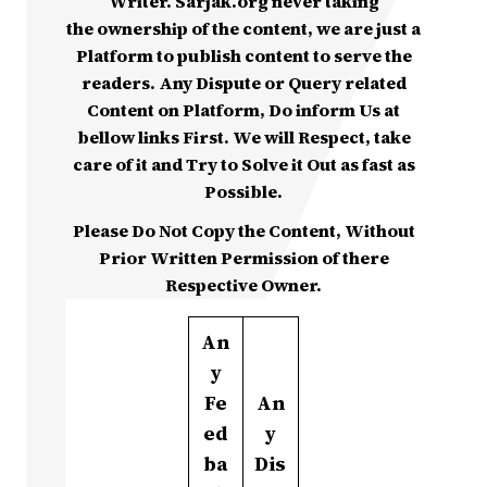
Writer. Sarjak.org never taking
the ownership of the content, we are just a
Platform to publish content to serve the
readers. Any Dispute or Query related
Content on Platform, Do inform Us at
bellow links First. We will Respect, take
care of it and Try to Solve it Out as fast as
Possible.
Please Do Not Copy the Content, Without
Prior Written Permission of there
Respective Owner.
An
y
Fe
An
ed
y
ba
Dis