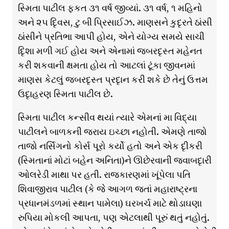
સ્મિતા પાટીલ ફકત ૩૧ વર્ષ જીવ્યાં. ૩૧ વર્ષ, ૧ મહિનો
અને ૨૫ દિૃવસ, ટુ બી પ્રિસાઈઝ. માણસને કુદૃરતે ઠાંસી
ઠાંસીને પ્રતિભા આપી હોય, એને યોગ્ય સમયે સાચી
દિૃશા મળી ગઈ હોય અને એનામાં જબરદૃસ્ત મહેનત
કરી શકવાની ક્ષમતા હોય તો આટલાં ટૂંકા જીવનમાં
માણસ કેટલું જબરદૃસ્ત પ્રદૃાન કરી શકે છે તેનું ઉત્તમ
ઉદૃાહરણ સ્મિતા પાટીલ છે.
સ્મિતા પાટીલ કન્સીવ થયાં ત્યારે એમનાં મા વિદ્યા
પાટીલને બાળકની જરાય ઇચ્છા નહોતી. એમણે તાજો
તાજો નર્સિગનો કોર્સ પૂરો કર્યો હતો અને એક દૃીકરી
(સ્મિતાનાં મોટાં બહેન અનિતા)ને ઊછેરવાની જવાબદૃારી
ઓલરેડી માથા પર હતી. રાજકારણમાં ખૂંપેલા પતિ
શિવાજીરાવ પાટીલ (કે જે આગળ જતાં મહારાષ્ટ્રના
પ્રધાનમંડળમાં સ્થાન પામેલા) ઘરખર્ચ માટે થોડાઘણા
રુપિયા મોકલી આપતા, પણ એટલાથી પૂરું થતું નહોતું.