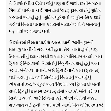
તે ‘નિશાંત’ની વર્કશોપ જેવું પણ થઈ જશે. છત્તીસગઢના
ભિલાઈ પાસેના કોઈ ગામડામાં ‘ચરણદૃાસ ચોર’નું શુટિંગ
કરવામાં આવ્યું હતું. શુટિંગ પૂરું થતાં જ હોમ-સિક થઈ
ગયેલાં સ્મિતા પોતાના કમરામાં ભરાઈ જતાં ને જમવાનું
પણ ત્યાં જ મગાવી લેતાં.
‘નિશાંત’માં સ્મિતા પાટીલે અત્યાચારી જમીનદૃારની
માયાળુ પત્નીનો રોલ કર્યો હતો. રોલ નાનો હતો, પણ
સ્મિતા સૌનું ધ્યાન ખેંચી શકવામાં કામિયાબ રહ્યાં. કાન
ફિલ્મ ફેસ્ટિવલમાં ‘નિશાંત’નું સ્ક્રીિંનગ થયું હતું અને
શ્યામ બેનેગલ પોતાની બન્ને હિરોઈનોને કાન (ફ્રાન્સ)
લઈ ગયા હતા. વર્લ્ડ સિનેમાનું સ્મિતાનું આ પહેલું
એકસપોઝર. ‘અંકુર’ અને ‘નિશાંત’ એ ફિલ્મો છે જેની
સાથે હિન્દૃી ફિહ્લમ ઇન્ડસ્ટ્રીમાં આપણે જેને પેરેલલ
સિનેમા યા તો આર્ટ સિનેમા કહીએ છીએ તેની નક્કર
શરુઆત થઈ હતી. ત્યાર પછી આવી ‘મંથન’ (૧૯૭૬) જે