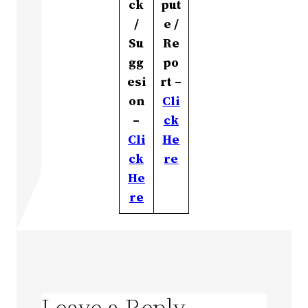
ck
put
/
e /
Su
Re
gg
po
esi
rt –
on
Cli
–
ck
Cli
He
ck
re
He
re
Leave a Reply