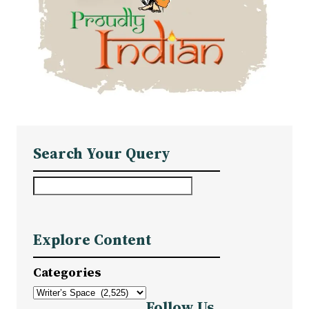
Search Your Query
S
e
a
Explore Content
r
c
Categories
h
Follow Us