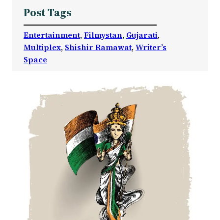
Post Tags
Entertainment
, 
Filmystan
, 
Gujarati
, 
Multiplex
, 
Shishir Ramawat
, 
Writer’s
Space