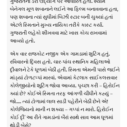
ગુજરાતના ડેરી ઉદ્યોગ પર આધારિત હતી. શ્યામ
બેનેગલ મૂળ શબાનાને લઈને આ ફિલ્મ બનાવવાના હતા,
પણ શબાના ત્યાં સુધીમાં બિઝી સ્ટાર બની ચુક્યાં હતાં
એટલે સ્મિતાને મુખ્ય નાયિકા તરીકે કાસ્ટ કર્યા.
ગુજરાતી લહેકો શીખવવા માટે ખાસ કોચ રાખવામાં
આવ્યો હતો.
એક વાર રાજકોટ નજીક એક ગામડામાં શુટિંગ હતું.
રવિવારનો દિૃવસ હતો. ચાર-પાંચ સ્થાનિક મહિલાઓ
દૃીવાલને ટેકે ધૂળમાં બેઠી હતી. સ્મિતા એમની પાસે જઈને
માંડ્યાં ટોળટપ્પાં મારવાં. એવામાં કેટલાક સાઈકલસવાર
કોલેજીયોનો શૂટિંગ જોવા આવ્યા. પૃચ્છા કરી – હિરોઈન
ક્યાં છે? કોઈએ સ્મિતા તરફ આંગળી ચીંધીને કહ્યું –
જો…. ત્યાં ટોળામાં લાલ સાડી પહેરીને બેઠી છેને એ!
કોલેજિયનો માની ન શક્યા – ગપ્પાં ન મારો. હિરોઈન
કોઈ દૃી’ આ રીતે ગામડાંનાં બૈરાં સાથે સાવ આમ ધૂળમાં
થોડી બેસે?