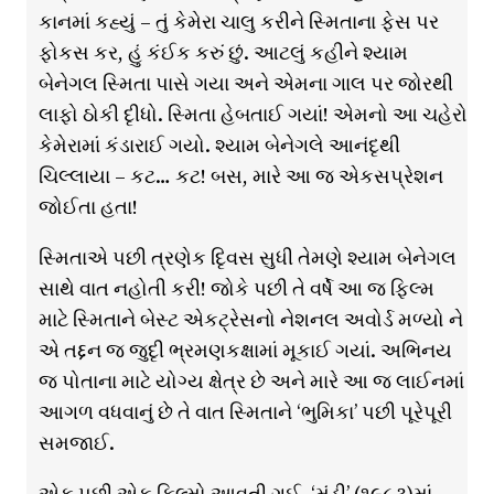
કાનમાં કહ્યું – તું કેમેરા ચાલુ કરીને સ્મિતાના ફેસ પર
ફોકસ કર, હું કંઈક કરું છું. આટલું કહીને શ્યામ
બેનેગલ સ્મિતા પાસે ગયા અને એમના ગાલ પર જોરથી
લાફો ઠોકી દૃીધો. સ્મિતા હેબતાઈ ગયાં! એમનો આ ચહેરો
કેમેરામાં કંડારાઈ ગયો. શ્યામ બેનેગલે આનંદૃથી
ચિલ્લાયા – કટ… કટ! બસ, મારે આ જ એકસપ્રેશન
જોઈતા હતા!
સ્મિતાએ પછી ત્રણેક દિૃવસ સુધી તેમણે શ્યામ બેનેગલ
સાથે વાત નહોતી કરી! જોકે પછી તે વર્ષે આ જ ફિલ્મ
માટે સ્મિતાને બેસ્ટ એકટ્રેસનો નેશનલ અવોર્ડ મળ્યો ને
એ તદ્દન જ જુદૃી ભ્રમણકક્ષામાં મૂકાઈ ગયાં. અભિનય
જ પોતાના માટે યોગ્ય ક્ષેત્ર છે અને મારે આ જ લાઈનમાં
આગળ વધવાનું છે તે વાત સ્મિતાને ‘ભુમિકા’ પછી પૂરેપૂરી
સમજાઈ.
એક પછી એક ફિલ્મો આવતી ગઈ. ‘મંડી’ (૧૯૮૩)માં