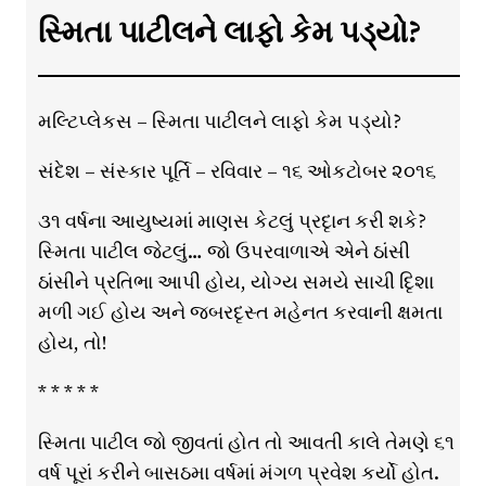
સ્મિતા પાટીલને લાફો કેમ પડ્યો?
મલ્ટિપ્લેકસ – સ્મિતા પાટીલને લાફો કેમ પડ્યો?
સંદેશ – સંસ્કાર પૂર્તિ – રવિવાર – ૧૬ ઓકટોબર ૨૦૧૬
૩૧ વર્ષના આયુષ્યમાં માણસ કેટલું પ્રદૃાન કરી શકે?
સ્મિતા પાટીલ જેટલું… જો ઉપરવાળાએ એને ઠાંસી
ઠાંસીને પ્રતિભા આપી હોય, યોગ્ય સમયે સાચી દિૃશા
મળી ગઈ હોય અને જબરદૃસ્ત મહેનત કરવાની ક્ષમતા
હોય, તો!
* * * * *
સ્મિતા પાટીલ જો જીવતાં હોત તો આવતી કાલે તેમણે ૬૧
વર્ષ પૂરાં કરીને બાસઠમા વર્ષમાં મંગળ પ્રવેશ કર્યો હોત.