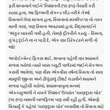
ફરી શબાનાને લઈને ‘નિશાંતની (૧૯૭૫) તૈયારી કરી
રહ્યા હતા. આ ફિલ્મની સેકન્ડ લીડ તરીકે તેઓ
સ્મિતાને લેવા માગતા હતા. સ્મિતાનાં મમ્મીપપ્પા તો તરત
માની ગયાં, પણ સ્મિતા અવઢવમાં હતાં. વિદ્યાતાઈને
‘અંકુર ખાસ્સી ગમી હતી. તેમણે દૃીકરીને કહ્યું – સ્મિતા,
તું ધડ્ દૃઈને ના ન પાડી દે. એક વાર ડિરેકટરને મળી તો
જો!
અપોઈન્મેન્ટ ફિકસ થઈ. શબાના પહેલી વાર શ્યામને
મળવા ગયેલાં ત્યારે ખાસ બ્યુટી પાર્લરમાં જઈને મેકઅપ
કરાવી આવેલાં, પણ વીસ-એકવીસ વર્ષનાં સ્મિતા તો સાવ
મામૂલી જીન્સ અને ઢીલુંઢાલું ટીશર્ટ ચડાવીને શ્યામને
મળવા પહોંચી ગયેલાં. શ્યામબાબુના મનમાં
એકચ્યુઅલી તે વખતે ‘નિશાંત’ ઉપરાંત ‘ચરણદૃાસ ચોર’
(૧૯૭૫) નામની બાળફિલ્મ પણ રમી રહી હતી. એમણે
વિચાર્યું કે પહેલાં ‘ચરણદૃાસ ચોર’ બનાવીશ તો સ્મિતા માટે