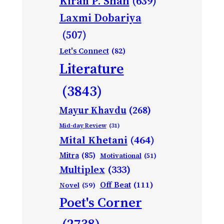
Kiran P. Shah
(639)
Laxmi Dobariya
(507)
Let's Connect
(82)
Literature
(3843)
Mayur Khavdu
(268)
Mid-day Review
(31)
Mital Khetani
(464)
Mitra
(85)
Motivational
(51)
Multiplex
(333)
Off Beat
(111)
Novel
(59)
Poet's Corner
(2738)