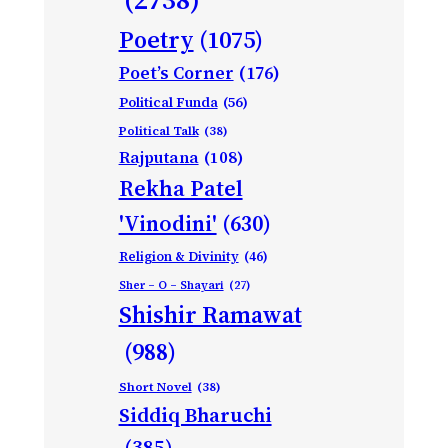
Poetry
(1075)
Poet’s Corner
(176)
Political Funda
(56)
Political Talk
(38)
Rajputana
(108)
Rekha Patel
'Vinodini'
(630)
Religion & Divinity
(46)
Sher – O – Shayari
(27)
Shishir Ramawat
(988)
Short Novel
(38)
Siddiq Bharuchi
(385)