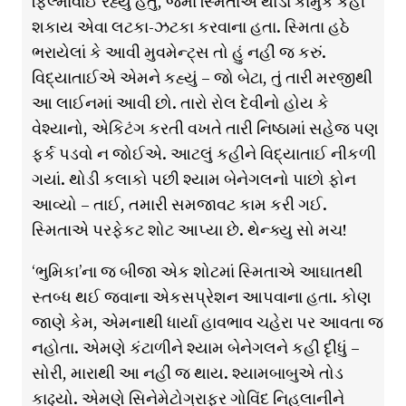
ફિલ્માવાઈ રહ્યું હતું, જેમાં સ્મિતાએ થોડા કામુક કહી
શકાય એવા લટકા-ઝટકા કરવાના હતા. સ્મિતા હઠે
ભરાયેલાં કે આવી મુવમેન્ટ્સ તો હું નહીં જ કરું.
વિદ્યાતાઈએ એમને કહ્યું – જો બેટા, તું તારી મરજીથી
આ લાઈનમાં આવી છો. તારો રોલ દેવીનો હોય કે
વેશ્યાનો, એકિટંગ કરતી વખતે તારી નિષ્ઠામાં સહેજ પણ
ફર્ક પડવો ન જોઈએ. આટલું કહીને વિદ્યાતાઈ નીકળી
ગયાં. થોડી કલાકો પછી શ્યામ બેનેગલનો પાછો ફોન
આવ્યો – તાઈ, તમારી સમજાવટ કામ કરી ગઈ.
સ્મિતાએ પરફેકટ શોટ આપ્યા છે. થેન્ક્યુ સો મચ!
‘ભુમિકા’ના જ બીજા એક શોટમાં સ્મિતાએ આઘાતથી
સ્તબ્ધ થઈ જવાના એકસપ્રેશન આપવાના હતા. કોણ
જાણે કેમ, એમનાથી ધાર્યા હાવભાવ ચહેરા પર આવતા જ
નહોતા. એમણે કંટાળીને શ્યામ બેનેગલને કહી દૃીધું –
સોરી, મારાથી આ નહીં જ થાય. શ્યામબાબુએ તોડ
કાઢ્યો. એમણે સિનેમેટોગ્રાફર ગોવિંદ નિહલાનીને