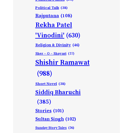
Political Talk
(38)
Rajputana
(108)
Rekha Patel
'Vinodini'
(630)
Religion & Divinity
(46)
Sher – O – Shayari
(27)
Shishir Ramawat
(988)
Short Novel
(38)
Siddiq Bharuchi
(385)
Stories
(101)
Sultan Singh
(102)
Sunday Story Tales
(26)