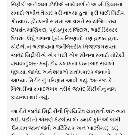
સિદ્દીકી અને શમા ઝૈદીએ સાથે મળીને આખી ફિલ્મના
સંવાદો લખીને તૈયાર કરી નાખ્યા હતા! ફરી પાછી મિટીંગ
ગોઠવાઈ. હોટલની રૂમમાં આ વખતે સત્યજિત રાય
ઉપરાંત માણિકદા, પ્રોડ્યુસર જિંદાલ, આર્ટ ડિરેક્ટર
ઉપરાંત ઉર્દૂ ભાષાના ધૂરંધર નિષ્ણાતો પણ હાજર હતા.
કોઈથી ન અંજાવાનો જર્નલિસ્ટીક મિજાજ ધરાવતા
જાવેદ સિદ્દીકીએ એક પછી એક સીનના સંવાદો મોટેથી
વાંચવાનું શરૂ કર્યું. દોઢ કલાકના પઠન બાદ સવાલો
પૂછાયા. જાવેદ અને શમાએ સંતોષકારક જવાબો
આપ્યા. મિટીંગનું પરિણામ આવી ગયું. ‘શતરંજ કે
ખિલાડી’ના સંવાદલેખક તરીકે જાવેદ સિદ્દીકીનું નામ
ફાયનલ થઈ ગયું.
આ રીતે જાવેદ સિદ્દીકીની ક્રિયિટિવ યાત્રાની શરૂઆત
થઈ. પછી તો એમણે કેટલીય લેન્ડમાર્ક કૃતિઓ લખી –
‘ઉમરાવ જાન’ જેવી આર્ટિસ્ટિક અને ‘બાઝીગર’, ‘ડર’,