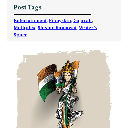
Post Tags
Entertainment
, 
Filmystan
, 
Gujarati
, 
Multiplex
, 
Shishir Ramawat
, 
Writer’s
Space