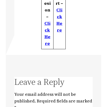
esi
rt –
on
Cli
–
ck
Cli
He
ck
re
He
re
Leave a Reply
Your email address will not be
published.
Required fields are marked