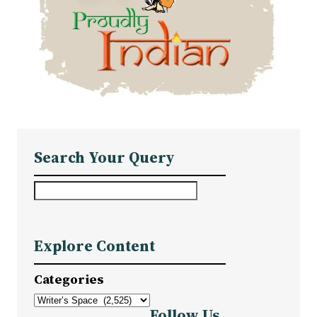
Search Your Query
S
e
a
Explore Content
r
c
Categories
h
Follow Us