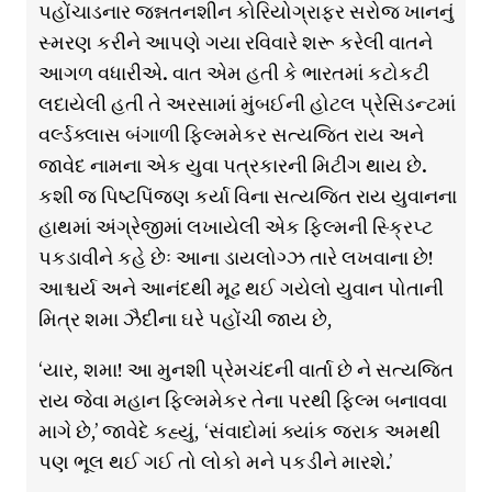
પહોંચાડનાર જન્નતનશીન કોરિયોગ્રાફર સરોજ ખાનનું
સ્મરણ કરીને આપણે ગયા રવિવારે શરૂ કરેલી વાતને
આગળ વધારીએ. વાત એમ હતી કે ભારતમાં કટોકટી
લદાયેલી હતી તે અરસામાં મુંબઈની હોટલ પ્રેસિડન્ટમાં
વર્લ્ડક્લાસ બંગાળી ફિલ્મમેકર સત્યજિત રાય અને
જાવેદ નામના એક યુવા પત્રકારની મિટીંગ થાય છે.
કશી જ પિષ્ટપિંજણ કર્યા વિના સત્યજિત રાય યુવાનના
હાથમાં અંગ્રેજીમાં લખાયેલી એક ફિલ્મની સ્ક્રિપ્ટ
પકડાવીને કહે છેઃ આના ડાયલોગ્ઝ તારે લખવાના છે!
આશ્ચર્ય અને આનંદથી મૂઢ થઈ ગયેલો યુવાન પોતાની
મિત્ર શમા ઝૈદીના ઘરે પહોંચી જાય છે,
‘યાર, શમા! આ મુનશી પ્રેમચંદની વાર્તા છે ને સત્યજિત
રાય જેવા મહાન ફિલ્મમેકર તેના પરથી ફિલ્મ બનાવવા
માગે છે,’ જાવેદે કહ્યું, ‘સંવાદોમાં ક્યાંક જરાક અમથી
પણ ભૂલ થઈ ગઈ તો લોકો મને પકડીને મારશે.’