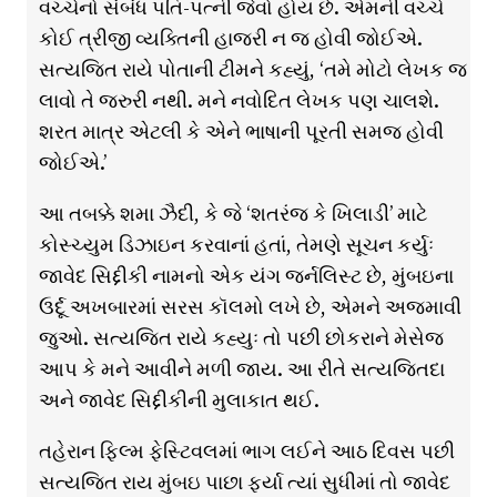
વચ્ચેનો સંબંધ પતિ-પત્ની જેવો હોય છે. એમની વચ્ચે
કોઈ ત્રીજી વ્યક્તિની હાજરી ન જ હોવી જોઈએ.
સત્યજિત રાયે પોતાની ટીમને કહ્યું, ‘તમે મોટો લેખક જ
લાવો તે જરુરી નથી. મને નવોદિત લેખક પણ ચાલશે.
શરત માત્ર એટલી કે એને ભાષાની પૂરતી સમજ હોવી
જોઈએ.’
આ તબક્કે શમા ઝૈદી, કે જે ‘શતરંજ કે ખિલાડી’ માટે
કોસ્ચ્યુમ ડિઝાઇન કરવાનાં હતાં, તેમણે સૂચન કર્યુઃ
જાવેદ સિદ્દીકી નામનો એક યંગ જર્નલિસ્ટ છે, મુંબઇના
ઉર્દૂ અખબારમાં સરસ કૉલમો લખે છે, એમને અજમાવી
જુઓ. સત્યજિત રાયે કહ્યુઃ તો પછી છોકરાને મેસેજ
આપ કે મને આવીને મળી જાય. આ રીતે સત્યજિતદા
અને જાવેદ સિદ્દીકીની મુલાકાત થઈ.
તહેરાન ફિલ્મ ફેસ્ટિવલમાં ભાગ લઈને આઠ દિવસ પછી
સત્યજિત રાય મુંબઇ પાછા ફર્યા ત્યાં સુધીમાં તો જાવેદ