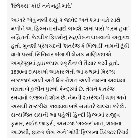
‘રિલેક્સ! કોઈ તને નહીં મારે.’
આખરે એવું નક્કી થયું કે જાવેદ અને શમા બન્ને સાથે
મળીને આ ફિલ્મના સંવાદો લખશે. શમા પાસે ‘ગરમ હવા’
સહિતની કેટલીક ફિલ્મોનું સહલેખન લખવાનો અનુભવ
હતો. મુનશી પ્રેમચંદની ‘શતરંજ કે ખિલાડી’ નામની ટૂંકી
વાર્તા પરથી સિનિયર બંગાળી લેખક માણિકદાએ
અંગ્રેજીમાં હાઇક્લાસ સ્ક્રીનપ્લે તૈયાર કર્યો હતો.
1850ના દાયકામાં આકાર લેતી આ કથામાં મિરઝા
સજ્જાદ અલી અને મિર રોશન અલી નામના અવધમાં
વસતા બે કુલીન પુરુષો કેન્દ્રમાં છે. તેમને શતરંજ
રમવાનો ગજબનો શોખ છે. તેમની શતરંજની ચાલ અને
અસલી રાજકીય કાવાદાવા બન્ને સમાંતરે ચાલ્યા કરે છે.
સત્યજિત રાયની આ પહેલી હિન્દી ફિલ્મમાં સંજીવ
કુમાર, સઈદ જાફરી, અમઝદ ‘ગબ્બર’ ખાન, શબાના
આઝમી, ફારુક શેખ અને ‘ગાંધી’ ફિલ્મના ડિરેક્ટર રિચર્ડ