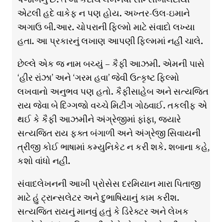
એટલી હદે વાકેફ ન પણ હોય. અખ્તર-ઉલ-ઇમાને
અગાઉ બી.આર. ચોપરાની ફિલ્મો માટે સંવાદો લખ્યા
હતા. આ પ્રકારનું લખાણ આપણી ફિલ્મમાં નહીં ચાલે.
છેલ્લે એક જ નામ બચ્યું – કૈફી આઝમી. એમની પાસે
‘હીર રાંઝા’ અને ‘ગરમ હવા’ જેવી ઉત્કૃષ્ટ ફિલ્મો
લખવાનો અનુભવ પણ હતો. કૈફીસાહેબ અને સત્યજિત
રાય જેવા બે દિગ્ગજો વચ્ચે મિટીંગ ગોઠવાઈ. તકલીફ એ
થઈ કે કૈફી આઝમીને અંગ્રેજીમાં ફાંફા, જ્યારે
સત્યજિત રાય ફક્ત બંગાળી અને અંગ્રેજી સિવાયની
ત્રીજી કોઈ ભાષામાં કમ્યુનિકેટ ન કરી શકે. શબાના કહે,
કશો વાંધો નહીં.
સંવાદલેખનની આખી પ્રોસેસ દરમિયાન મારા પિતાજી
માટે હું ટ્રાન્સલેટર અને દુભાષિયાનું કામ કરીશ.
સત્યજિત રાયનું માનવું હતું કે ડિરેક્ટર અને લેખક