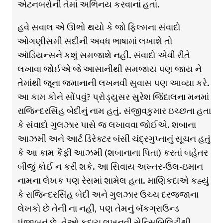
એટનબરોની તેમાં અભિનય કરવાનાં હતાં.
હવે સવાલ એ ઊભો થયો કે જો ફિલ્મના સંવાદો
ઓગણીસમી સદીની અવધ ભાષામાં લખાશે તો
ઑડિયન્સને કશું સમજાશે નહીં. સંવાદો એવી રીતે
લખાવા જોઈએ જે આસાનીથી સમજાય પણ જાય ને
તેમાંથી જૂના જમાનાની લખનવી સુવાસ પણ આવ્યા કરે.
આ કામ કોને સોંપવું? પ્રોડ્યુસર સુરેશ જિંદાલના મનમાં
રાજિન્દરસિંહ બેદીનું નામ હતું. સંજીવકુમાર ઇચ્છતા હતા
કે સંવાદો ગુલઝાર પાસે જ લખાવવા જોઈએ. શબાના
આઝમી અને આર્ટ ડિરેક્ટર બંસી ચંદ્રગુપ્તાનું સૂચન હતું
કે આ કામ કૈફી આઝમી (શબાનાના પિતા) કરતાં બહેતર
બીજું કોઈ ન કરી શકે. આ સિવાય અખ્તર-ઉલ-ઇમાન
નામના લેખક પણ રેસમાં શામેલ હતા. માણિકદાએ કહ્યું
કે રાજિન્દરસિંહ બેદી અને ગુલઝાર ઉચ્ચ દરજ્જાના
લેખકો છે તેની ના નહીં, પણ તેમનું બૅકગ્રાઉન્ડ
પંજાબનું છે. તેઓ કદાચ લખનવી સેન્સિબિલિટીથી