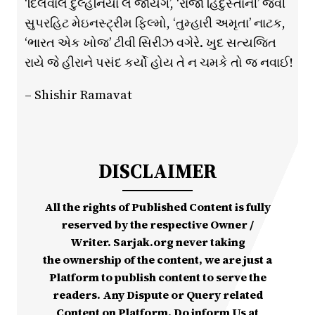
‘દિલવાલે દુલ્હનિયાં લે જાયેંગે’, ‘રાજા હિંદુસ્તાની’ જેવી
સુપરહિટ મેઇનસ્ટ્રીમ ફિલ્મો, ‘તુમ્હારી અમૃતા’ નાટક,
‘ભારત એક ખોજ’ ટીવી સિરીઝ વગેરે. ખુદ સત્યજિત
રાયે જે હીરાને પસંદ કર્યો હોય તે ન ચમકે તો જ નવાઈ!
– Shishir Ramavat
DISCLAIMER
All the rights of Published Content is fully
reserved by the respective Owner /
Writer. Sarjak.org never taking
the ownership of the content, we are just a
Platform to publish content to serve the
readers. Any Dispute or Query related
Content on Platform, Do inform Us at