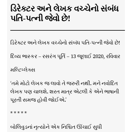
ડિરેક્ટર અને લેખક વચ્ચેનો સંબંધ
પતિ-પત્ની જેવો છે!
ડિરેક્ટર અને લેખક વચ્ચેનો સંબંધ પતિ-પત્ની જેવો છે!
દિવ્ય ભાસ્કર – રસરંગ પૂર્તિ – 13 જૂલાઈ 2020, રવિવાર
મલ્ટિપ્લેક્સ
‘તમે મોટો લેખક જ લાવો તે જરુરી નથી. મને નવોદિત
લેખક પણ ચાલશે. શરત માત્ર એટલી કે એને ભાષાની
પૂરતી સમજ હોવી જોઈએ.’
* * * * *
બોલિવુડનાં નૃત્યોને એક નિશ્ચિત ઊંચાઈ સુધી