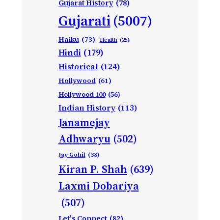
Gujarat History
(78)
Gujarati
(5007)
Haiku
(73)
Health
(25)
Hindi
(179)
Historical
(124)
Hollywood
(61)
Hollywood 100
(56)
Indian History
(113)
Janamejay
Adhwaryu
(502)
Jay Gohil
(38)
Kiran P. Shah
(639)
Laxmi Dobariya
(507)
Let's Connect
(82)