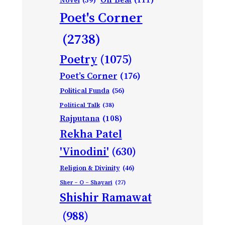
Novel
(59)
Poet's Corner
(2738)
Poetry
(1075)
Poet’s Corner
(176)
Political Funda
(56)
Political Talk
(38)
Rajputana
(108)
Rekha Patel
'Vinodini'
(630)
Religion & Divinity
(46)
Sher – O – Shayari
(27)
Shishir Ramawat
(988)