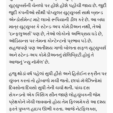
યુટ્યુબર્સની ચેનલો પર હોંશે હોંશે પહોંચી જાય છે. જુદી
જુદી કંપનીઓ સૌથી પોપ્યુલર યુટ્યુબર્સ સાથે બ્રાન્ડ
એન્ડોર્સમેન્ટ માટે લાખો રૂપિયાની ડીલ કરે છે. આ બધા
માત્ર યુટ્યુબર કે સ્ટેન્ડ-અપ કોમેડીઅન નથી, તેઓ
‘ઇન્ફ્લુઅર્સ’ પણ છે, તેઓ લોકોનો અભિપ્રાય ઘડે છે,
ઑડિયન્સ પર તેમના કોન્ટેન્ટનો પ્રભાવ પડે છે.
સહજપણે પણ અતીશય ગાળો બોલતા સફળ યુટ્યુબર્સ
અને સ્ટેન્ડ-અપ કોમેડીઅનનું સેલિબ્રિટી હોવું તે
આજનું ‘ન્યુ નૉર્મલ’ છે.
હજુ થોડાં વર્ષ પહેલાં સુધી હીરો અને હિરોઈન સ્ક્રીન પર
ચુંબન કરતાં તો હોબાળો મચી જતો. છાપાં-મૅગેઝિનોમાં
દિવસોના દિવસો સુધી તેની ચર્ચા થતી. પાંચ-દસ
સેકન્ડનો એક કિસિંગ સીન જાણે લોહચુંબકની જેમ
પ્રેક્ષકોને ખેંચી લાવવાનો હોય તેમ ફિલ્મમેકરો આ દશ્ય
ફરતે પુષ્કળ હાઇપ ઊભી કરતા. આજે નેટફ્લિક્સ,