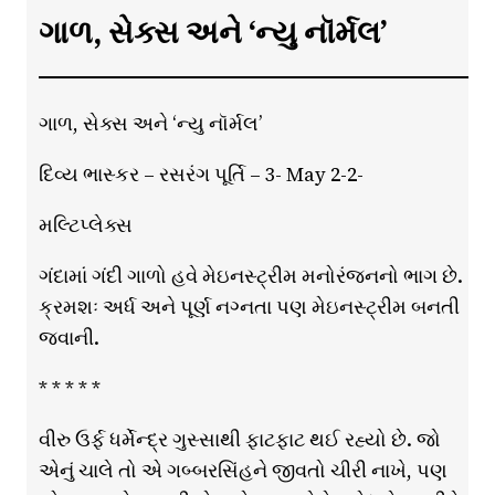
ગાળ, સેક્સ અને ‘ન્યુ નૉર્મલ’
ગાળ, સેક્સ અને ‘ન્યુ નૉર્મલ’
દિવ્ય ભાસ્કર – રસરંગ પૂર્તિ – 3- May 2-2-
મલ્ટિપ્લેક્સ
ગંદામાં ગંદી ગાળો હવે મેઇનસ્ટ્રીમ મનોરંજનનો ભાગ છે.
ક્રમશઃ અર્ધ અને પૂર્ણ નગ્નતા પણ મેઇનસ્ટ્રીમ બનતી
જવાની.
* * * * *
વીરુ ઉર્ફ ધર્મેન્દ્ર ગુસ્સાથી ફાટફાટ થઈ રહ્યો છે. જો
એનું ચાલે તો એ ગબ્બરસિંહને જીવતો ચીરી નાખે, પણ