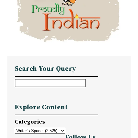
Search Your Query
S
e
a
Explore Content
r
c
Categories
h
Follow Us