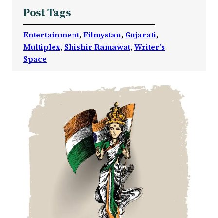
Post Tags
Entertainment
, 
Filmystan
, 
Gujarati
, 
Multiplex
, 
Shishir Ramawat
, 
Writer’s
Space