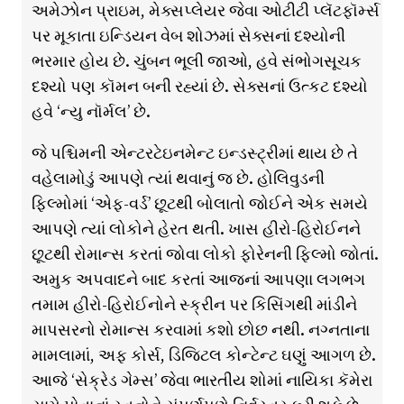
અમેઝોન પ્રાઇમ, મેક્સપ્લેયર જેવા ઓટીટી પ્લૅટફૉર્મ્સ
પર મૂકાતા ઇન્ડિયન વેબ શોઝમાં સેક્સનાં દશ્યોની
ભરમાર હોય છે. ચુંબન ભૂલી જાઓ, હવે સંભોગસૂચક
દશ્યો પણ કૉમન બની રહ્યાં છે. સેક્સનાં ઉત્કટ દશ્યો
હવે ‘ન્યુ નૉર્મલ’ છે.
જે પશ્ચિમની એન્ટરટેઇનમેન્ટ ઇન્ડસ્ટ્રીમાં થાય છે તે
વહેલામોડું આપણે ત્યાં થવાનું જ છે. હોલિવુડની
ફિલ્મોમાં ‘એફ-વર્ડ’ છૂટથી બોલાતો જોઈને એક સમયે
આપણે ત્યાં લોકોને હેરત થતી. ખાસ હીરો-હિરોઈનને
છૂટથી રોમાન્સ કરતાં જોવા લોકો ફોરેનની ફિલ્મો જોતાં.
અમુક અપવાદને બાદ કરતાં આજનાં આપણા લગભગ
તમામ હીરો-હિરોઈનોને સ્ક્રીન પર કિસિંગથી માંડીને
માપસરનો રોમાન્સ કરવામાં કશો છોછ નથી. નગ્નતાના
મામલામાં, અફ કોર્સ, ડિજિટલ કોન્ટેન્ટ ઘણું આગળ છે.
આજે ‘સેક્રેડ ગેમ્સ’ જેવા ભારતીય શોમાં નાયિકા કૅમેરા