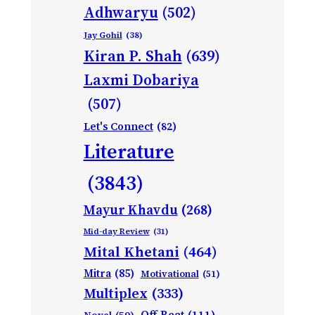
Adhwaryu
(502)
Jay Gohil
(38)
Kiran P. Shah
(639)
Laxmi Dobariya
(507)
Let's Connect
(82)
Literature
(3843)
Mayur Khavdu
(268)
Mid-day Review
(31)
Mital Khetani
(464)
Mitra
(85)
Motivational
(51)
Multiplex
(333)
Off Beat
(111)