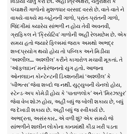
વિડીયો ચાલુ કરો છો. અહીં ત્રિઅક્ષરી, ચતુરાક્ષરી કે
પંચાક્ષરી ગાળોનો મુશળધાર વરસાદ વરસે છે. વાતે-વાતે ને
વાક્યે-વાક્યે મા-બહેનની ગાળો, પ્રાંત-પ્રાંતની ગાળો,
જિંદગીમાં ક્યારેય સાંભળી ન હોય તેવી અવનવી,
ગ્રાફિકલ ને ‘ક્રિયેટિવ’ ગાળોની અહીં રેલમછેમ છે. એક
સમય હતો જ્યારે ફિલ્મમાં જરાક અમથો અભદ્ર
શબ્દપ્રયોગ થયો હોય તો પબ્લિક અને મિડીયા
‘અશ્લીલ… અશ્લીલ’ કરીને કાગારોળ મચાવી મૂકતાં. તે
‘ઑફલાઇન’ મનોરંજનનો યુગ હતો. આજના
ઓનલાઇન કોન્ટેન્ટની ડિક્શનરીમાં ‘અશ્લીલ’ કે
‘બીભત્સ’ જેવા શબ્દો જ નથી. યુટ્યુબની ચેનલો હોય,
સ્ટેન્ડ-અપ કોમેડી હોય કે ‘પાતાળલોક’ અને ‘મિરઝાપુર’
જેવા વેબ શોઝ હોય, અહીં બધું જ બોલી શકાય છે, બધું
જ દેખાડી શકાય છે. અહીં બધું જ સ્વીકાર્ય છે.
અભદ્રતા, અસંસ્કાર.. એ વળી શું? એક સમયે જે
સાંભળીને શાલીન લોકોના કાનમાંથી કીડા ખરી પડતા