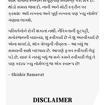
સામે પોતાનાં સ્તનોને સંપૂર્ણપણે નિર્વસ્ત્ર કરી શકે છે.
થોડો સમય જવા દો. નાની અને મોટી સ્ક્રીન પર
ક્રમશઃ અર્ધ નગ્નતા અને પૂર્ણ નગ્નતા પણ ‘ન્યુ નૉર્મલ’
ગણાવા લાગશે.
પરિવર્તનોને રોકી શકાતાં નથી. નૈતિકતાની ફૂટપટ્ટી,
મનોરંજનની વ્યાખ્યા, શું સ્વીકાર્ય છે ને શું અસ્વીકાર્ય છે
એના માપદંડો, શૉક વેલ્યુની તીવ્રતા – આ બધું જ
સમયની સાથે બદલાય છે. આપણે ફક્ત સ્વીકારી લેવું
પડે છે. સારું કે નરસું બધું જ મને-કમને સ્વીકારી લેવું તે
પણ કદાચ ‘ન્યુ નૉર્મલ’નું જ એક સ્વરૂપ છે!
– Shishir Ramavat
DISCLAIMER