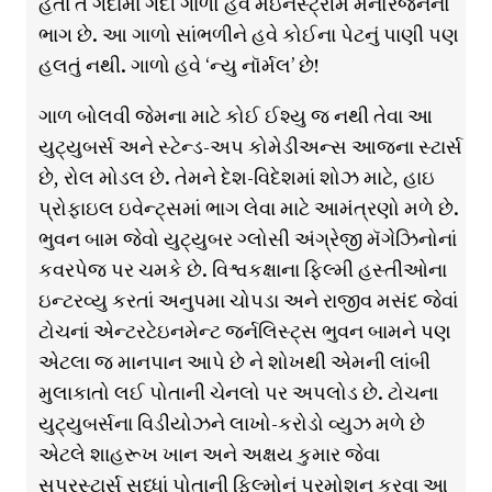
હતા તે ગંદામાં ગંદી ગાળો હવે મેઇનસ્ટ્રીમ મનોરંજનનો
ભાગ છે. આ ગાળો સાંભળીને હવે કોઈના પેટનું પાણી પણ
હલતું નથી. ગાળો હવે ‘ન્યુ નૉર્મલ’ છે!
ગાળ બોલવી જેમના માટે કોઈ ઈશ્યુ જ નથી તેવા આ
યુટ્યુબર્સ અને સ્ટેન્ડ-અપ કોમેડીઅન્સ આજના સ્ટાર્સ
છે, રોલ મોડલ છે. તેમને દેશ-વિદેશમાં શોઝ માટે, હાઇ
પ્રોફાઇલ ઇવેન્ટ્સમાં ભાગ લેવા માટે આમંત્રણો મળે છે.
ભુવન બામ જેવો યુટ્યુબર ગ્લોસી અંગ્રેજી મૅગેઝિનોનાં
કવરપેજ પર ચમકે છે. વિશ્વકક્ષાના ફિલ્મી હસ્તીઓના
ઇન્ટરવ્યુ કરતાં અનુપમા ચોપડા અને રાજીવ મસંદ જેવાં
ટોચનાં એન્ટરટેઇનમેન્ટ જર્નલિસ્ટ્સ ભુવન બામને પણ
એટલા જ માનપાન આપે છે ને શોખથી એમની લાંબી
મુલાકાતો લઈ પોતાની ચેનલો પર અપલોડ છે. ટોચના
યુટ્યુબર્સના વિડીયોઝને લાખો-કરોડો વ્યુઝ મળે છે
એટલે શાહરૂખ ખાન અને અક્ષય કુમાર જેવા
સુપરસ્ટાર્સ સુધ્ધાં પોતાની ફિલ્મોનું પ્રમોશન કરવા આ