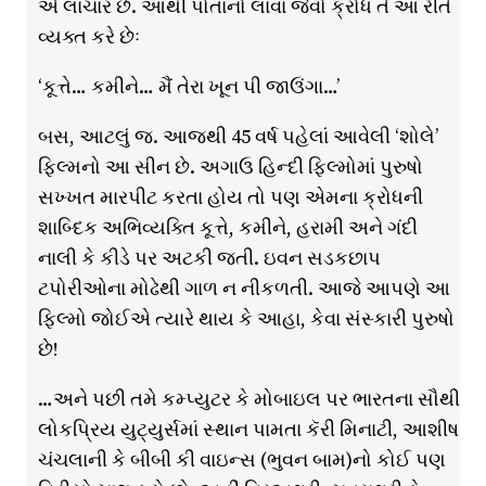
એ લાચાર છે. આથી પોતાનો લાવા જેવો ક્રોધ તે આ રીતે
વ્યક્ત કરે છેઃ
‘કૂત્તે… કમીને… મૈં તેરા ખૂન પી જાઉંગા…’
બસ, આટલું જ. આજથી 45 વર્ષ પહેલાં આવેલી ‘શોલે’
ફિલ્મનો આ સીન છે. અગાઉ હિન્દી ફિલ્મોમાં પુરુષો
સખ્ખત મારપીટ કરતા હોય તો પણ એમના ક્રોધની
શાબ્દિક અભિવ્યક્તિ કૂત્તે, કમીને, હરામી અને ગંદી
નાલી કે કીડે પર અટકી જતી. ઇવન સડકછાપ
ટપોરીઓના મોઢેથી ગાળ ન નીકળતી. આજે આપણે આ
ફિલ્મો જોઈએ ત્યારે થાય કે આહા, કેવા સંસ્કારી પુરુષો
છે!
…અને પછી તમે કમ્પ્યુટર કે મોબાઇલ પર ભારતના સૌથી
લોકપ્રિય યુટ્યુર્સમાં સ્થાન પામતા કૅરી મિનાટી, આશીષ
ચંચલાની કે બીબી કી વાઇન્સ (ભુવન બામ)નો કોઈ પણ